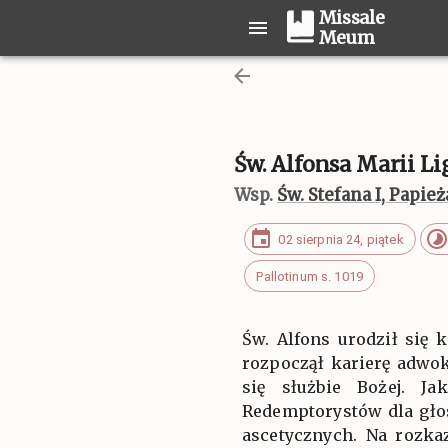
Missale
Meum
Św. Alfonsa Marii L
Wsp.
Św. Stefana I, Papie
02 sierpnia 24, piątek
Pallotinum s. 1019
Św. Alfons urodził się
rozpoczął karierę adwo
się służbie Bożej. Ja
Redemptorystów dla gło
ascetycznych. Na rozka