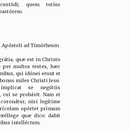
 custódi; quem totíus
 pastórem.
li Apóstoli ad Timótheum
rátia, quæ est in Christo
e per multos testes, hæc
bus, qui idónei erunt et
 bonus miles Christi Jesu.
mplicat se negótiis
, cui se probávit. Nam et
coronátur, nisi legítime
grícolam opórtet primum
ntéllege quæ dico: dabit
ibus intelléctum.