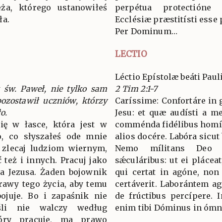
eża, którego ustanowiłeś
perpétua protectióne
ła.
Ecclésiæ præstitísti esse
Per Dominum…
LECTIO
Léctio Epístolæ beáti Pau
k św. Paweł, nie tylko sam
2 Tim 2:1-7
pozostawił uczniów, którzy
Caríssime: Confortáre in g
o.
Jesu: et quæ audísti a m
ię w łasce, która jest w
comménda fidélibus homíni
to, co słyszałeś ode mnie
alios docére. Labóra sicut
 zlecaj ludziom wiernym,
Nemo mílitans Deo í
 też i innych. Pracuj jako
sǽculáribus: ut ei pláceat
sa Jezusa. Żaden bojownik
qui certat in agóne, non 
rawy tego życia, aby temu
certáverit. Laborántem a
ojuje. Bo i zapaśnik nie
de frúctibus percípere. I
śli nie walczy według
enim tibi Dóminus in ómn
tóry pracuje, ma prawo