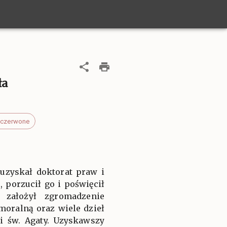
ła
 czerwone
uzyskał doktorat praw i
porzucił go i poświęcił
i założył zgromadzenie
oralną oraz wiele dzieł
i św. Agaty. Uzyskawszy