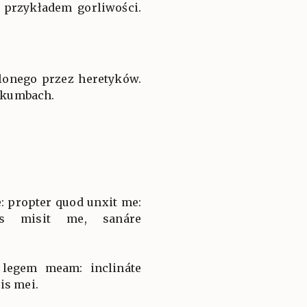
 przykładem gorliwości.
elonego przez heretyków.
akumbach.
: propter quod unxit me:
bus misit me, sanáre
 legem meam: inclináte
is mei.