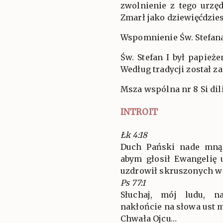
zwolnienie z tego urzę
Zmarł jako dziewięćdzies
Wspomnienie Św. Stefana
Św. Stefan I był papież
Według tradycji został 
Msza wspólna nr 8 Si dil
INTROIT
Łk 4:18
Duch Pański nade mną:
abym głosił Ewangelię 
uzdrowił skruszonych w 
Ps 77:1
Słuchaj, mój ludu, n
nakłońcie na słowa ust 
Chwała Ojcu…