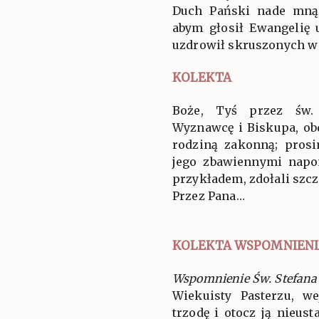
Duch Pański nade mną:
abym głosił Ewangelię 
uzdrowił skruszonych w 
KOLEKTA
Boże, Tyś przez św.
Wyznawcę i Biskupa, ob
rodziną zakonną; pros
jego zbawiennymi nap
przykładem, zdołali szczę
Przez Pana…
KOLEKTA WSPOMNIENI
Wspomnienie Św. Stefana 
Wiekuisty Pasterzu, w
trzodę i otocz ją nieus