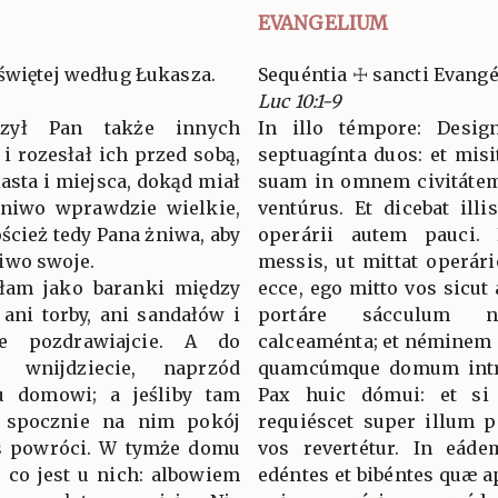
EVANGELIUM
świętej według Łukasza.
Sequéntia ☩ sancti Evang
Luc 10:1-9
zył Pan także innych
In illo témpore: Desig
i rozesłał ich przed sobą,
septuagínta duos: et misi
sta i miejsca, dokąd miał
suam in omnem civitátem 
Żniwo wprawdzie wielkie,
ventúrus. Et dicebat ill
ścież tedy Pana żniwa, aby
operárii autem pauci
iwo swoje.
messis, ut mittat operár
yłam jako baranki między
ecce, ego mitto vos sicut 
 ani torby, ani sandałów i
portáre sácculum 
 pozdrawiajcie. A do
calceaménta; et néminem p
 wnijdziecie, naprzód
quamcúmque domum intrav
u domowi; a jeśliby tam
Pax huic dómui: et si i
, spocznie na nim pokój
requiéscet super illum p
was powróci. W tymże domu
vos revertétur. In eád
c, co jest u nich: albowiem
edéntes et bibéntes quæ ap