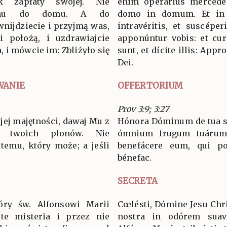
k zapłaty swojej. Nie
enim operárius mercéde 
omu do domu. A do
domo in domum. Et in
nijdziecie i przyjmą was,
intravéritis, et suscépe
i położą, i uzdrawiajcie
apponúntur vobis: et curá
, i mówcie im: Zbliżyło się
sunt, et dícite illis: App
.
Dei.
WANIE
OFFERTORIUM
Prov 3:9; 3:27
ojej majętności, dawaj Mu z
Hónora Dóminum de tua sub
h twoich plonów. Nie
ómnium frugum tuárum 
 temu, który może; a jeśli
benefácere eum, qui pot
bénefac.
SECRETA
tóry św. Alfonsowi Marii
Cœlésti, Dómine Jesu Chris
te misteria i przez nie
nostra in odórem suavi