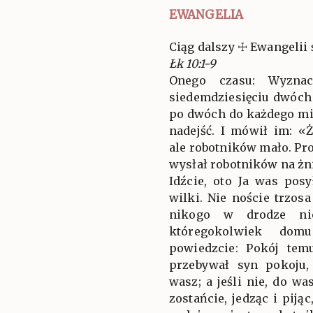
EWANGELIA
Ciąg dalszy ☩ Ewangelii 
Łk 10:1-9
Onego czasu: Wyznac
siedemdziesięciu dwóch 
po dwóch do każdego mia
nadejść. I mówił im: «
ale robotników mało. Pro
wysłał robotników na żn
Idźcie, oto Ja was pos
wilki. Nie noście trzosa
nikogo w drodze nie
któregokolwiek domu
powiedzcie: Pokój tem
przebywał syn pokoju
wasz; a jeśli nie, do 
zostańcie, jedząc i piją