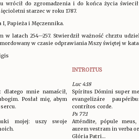
du wrócił do zgromadzenia i do końca życia świecił
ięcioletni starzec w roku 1787.
 I, Papieża i Męczennika.
em w latach 254—257. Stwierdził ważność chrztu udzi
zamordowany w czasie odprawiania Mszy świętej w kat
igis
INTROITUS
Luc 4:18
 dlatego mnie namaścił,
Spíritus Dómini super me
ubogim. Posłał mię, abym
evangelizáre paupéri
sercu.
contrítos corde.
Ps 77:1
auki mojej: uszy swoje
Atténdite, pópule meus,
moich.
aurem vestram in verba or
Glória Patri…