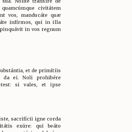
sua. Nolíte transíre de
 quamcúmque civitátem
rint vos, manducáte quæ
te infírmos, qui in illa
ropinquávit in vos regnum
stántia, et de primítiis
da ei. Noli prohibére
est: si vales, et ipse
te, sacrifícii igne corda
tátis exúre: qui beáto