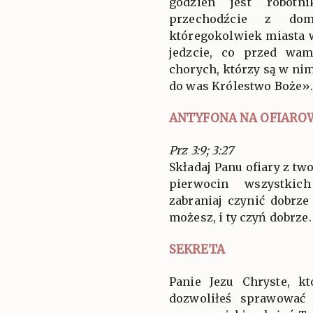
godzien jest robotni
przechodźcie z d
któregokolwiek miasta w
jedzcie, co przed wam
chorych, którzy są w nim
do was Królestwo Boże»
ANTYFONA NA OFIARO
Prz 3:9; 3:27
Składaj Panu ofiary z tw
pierwocin wszystkic
zabraniaj czynić dobrze
możesz, i ty czyń dobrze.
SEKRETA
Panie Jezu Chryste, k
dozwoliłeś sprawować 