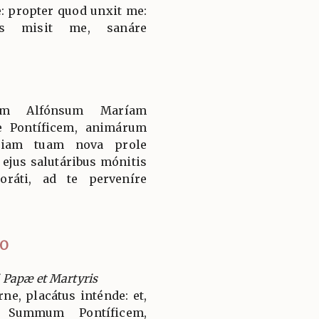
: propter quod unxit me:
bus misit me, sanáre
um Alfónsum Maríam
 Pontíficem, animárum
ésiam tuam nova prole
 ejus salutáribus mónitis
oráti, ad te perveníre
IO
Papæ et Martyris
e, placátus inténde: et,
 Summum Pontíficem,