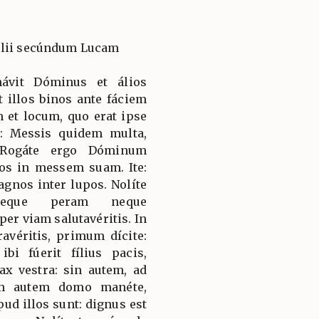
élii secúndum Lucam
návit Dóminus et álios
t illos binos ante fáciem
et locum, quo erat ipse
is: Messis quidem multa,
. Rogáte ergo Dóminum
ios in messem suam. Ite:
agnos inter lupos. Nolíte
neque peram neque
er viam salutavéritis. In
éritis, primum dícite:
bi fúerit fílius pacis,
ax vestra: sin autem, ad
em autem domo manéte,
ud illos sunt: dignus est