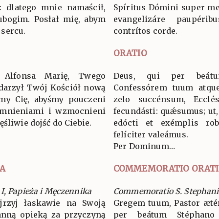
 dlatego mnie namaścił,
Spíritus Dómini super me
ubogim. Posłał mię, abym
evangelizáre paupéri
sercu.
contrítos corde.
ORATIO
 Alfonsa Marię, Twego
Deus, qui per beát
darzył Twój Kościół nową
Confessórem tuum atque
imy Cię, abyśmy pouczeni
zelo succénsum, Eccl
omnieniami i wzmocnieni
fecundásti: quǽsumus; ut,
śliwie dojść do Ciebie.
edócti et exémplis rob
felíciter valeámus.
Per Dominum…
A
COMMEMORATIO ORAT
I, Papieża i Męczennika
Commemoratio S. Stephani 
ejrzyj łaskawie na Swoją
Gregem tuum, Pastor ætérn
tanną opieką za przyczyną
per beátum Stéphano