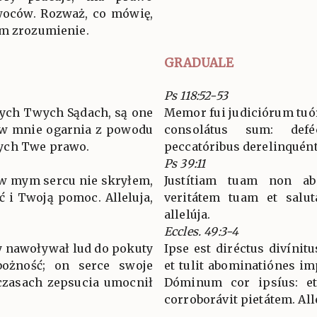
woców. Rozważ, co mówię,
im zrozumienie.
GRADUALE
Ps 118:52-53
nych Twych Sądach, są one
Memor fui judiciórum tuó
ew mnie ogarnia z powodu
consolátus sum: def
ych Twe prawo.
peccatóribus derelinquén
Ps 39:11
 w mym sercu nie skryłem,
Justítiam tuam non a
 i Twoją pomoc. Alleluja,
veritátem tuam et salutá
allelúja.
Eccles. 49:3-4
y nawoływał lud do pokuty
Ipse est diréctus divínit
bożność; on serce swoje
et tulit abominatiónes imp
czasach zepsucia umocnił
Dóminum cor ipsíus: et
corroborávit pietátem. All