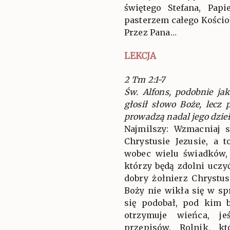
świętego Stefana, Papi
pasterzem całego Kościo
Przez Pana…
LEKCJA
2 Tm 2:1-7
Św. Alfons, podobnie ja
głosił słowo Boże, lecz 
prowadzą nadal jego dzieł
Najmilszy: Wzmacniaj s
Chrystusie Jezusie, a 
wobec wielu świadków,
którzy będą zdolni uczyć
dobry żołnierz Chrystu
Boży nie wikła się w sp
się podobał, pod kim b
otrzymuje wieńca, je
przepisów. Rolnik, k