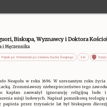
iguori, Biskupa, Wyznawcy i Doktora Kościo
ża i Męczennika
Piątek po 10 Niedzieli po Zesłaniu Ducha Świętego
3 kl.
Szaty
 koło Neapolu w roku 1696. W szesnastym roku życia 
kacką. Zrozumiawszy niebezpieczeństwo tego zawodu, 
ko kapłan zauważył ignorancję religijną ludu 
szenia misji ludowych. Napisał pomnikową teologię m
z papieża przez trzynaście lat był biskupem diecezj