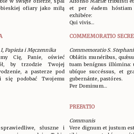
bie w święte ofierze, spal
Alfónso Maríæ tribuísti e
bieskiej ofiary jako miłą
et per éadem hóstiam
exhibére:
Qui vivis…
A
COMMEMORATIO SECRE
I, Papieża i Męczennika
Commemoratio S. Stephani 
imy Cię, Panie, oświeć
Oblátis munéribus, quǽs
ł, by trzodzie Twojej
tuam benígnus illúmina: ut
wodzenie, a pasterze pod
ubíque succéssus, et gra
i się podobać Twojemu
gubernánte, pastóres.
Per Dominum…
PREFATIO
Communis
sprawiedliwe, słuszne i
Vere dignum et justum est