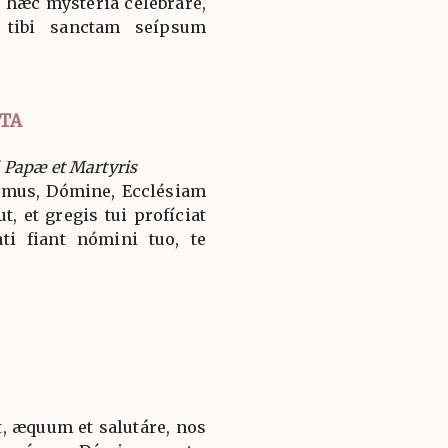
t hæc mystéria celebráre,
 tibi sanctam seípsum
TA
Papæ et Martyris
umus, Dómine, Ecclésiam
, et gregis tui profíciat
ti fiant nómini tuo, te
, æquum et salutáre, nos