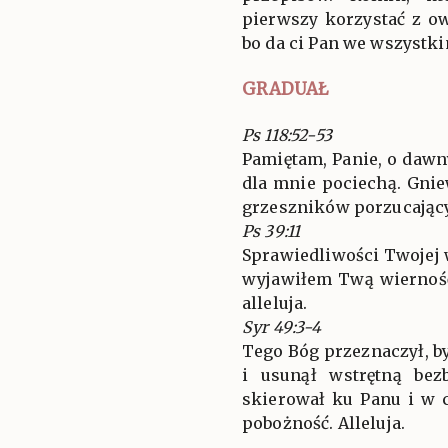
pierwszy korzystać z o
bo da ci Pan we wszystk
GRADUAŁ
Ps 118:52-53
Pamiętam, Panie, o daw
dla mnie pociechą. Gni
grzeszników porzucając
Ps 39:11
Sprawiedliwości Twojej
wyjawiłem Twą wierność
alleluja.
Syr 49:3-4
Tego Bóg przeznaczył, b
i usunął wstrętną bez
skierował ku Panu i w 
pobożność. Alleluja.