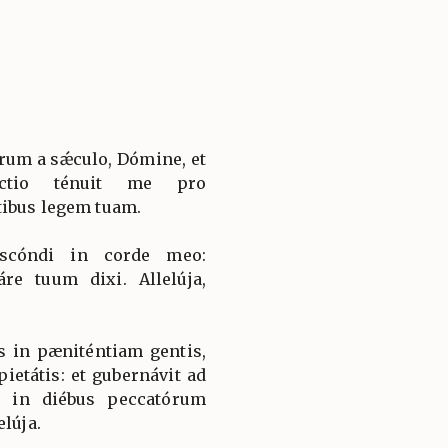
rum a sǽculo, Dómine, et
éctio ténuit me pro
tibus legem tuam.
bscóndi in corde meo:
re tuum dixi. Allelúja,
us in pæniténtiam gentis,
ietátis: et gubernávit ad
 in diébus peccatórum
elúja.