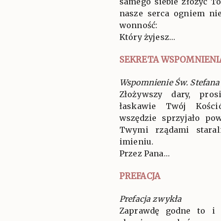
samego siebie złożyć To
nasze serca ogniem nie
wonność:
Który żyjesz…
SEKRETA WSPOMNIENI
Wspomnienie Św. Stefana 
Złożywszy dary, pros
łaskawie Twój Kośció
wszędzie sprzyjało po
Twymi rządami staral
imieniu.
Przez Pana…
PREFACJA
Prefacja zwykła
Zaprawdę godne to i 