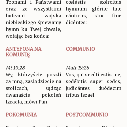
Tronami i Państwami
cœléstis exércitus
oraz ze wszystkimi
hymnum glóriæ tuæ
hufcami wojska
cánimus, sine fine
niebieskiego śpiewamy
dicéntes:
hymn ku Twej chwale,
wołając bez końca:
ANTYFONA NA
COMMUNIO
KOMUNIĘ
Mt 19:28
Matt 19:28
Wy, którzyście poszli
Vos, qui secúti estis me,
za mną, zasiądziecie na
sedébitis super sedes,
stolicach, sądząc
judicántes duódecim
dwanaście pokoleń
tribus Israël.
Izraela, mówi Pan.
POKOMUNIA
POSTCOMMUNIO