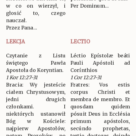
w co on wierzył, i
Per Dominum…
głosić to, czego
nauczał.
Przez Pana…
LEKCJA
LECTIO
Czytanie z Listu
Léctio Epístolæ beáti
świętego Pawła
Pauli Apóstoli ad
Apostoła do Koryntian.
Corínthios
1 Kor 12:27-31
1 Cor 12:27-31
Bracia: Wy jesteście
Fratres: Vos estis
ciałem Chrystusowym,
corpus Christi et
jedni drugich
membra de membro. Et
członkami. I
quosdam quidem
niektórych ustanowił
pósuit Deus in Ecclésia
Bóg w Kościele:
primum apóstolos,
najpierw Apostołów,
secúndo prophetas,
potem Proroków, po
tertio doctores, deinde