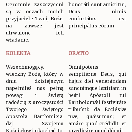
Ogromnie zaszczyceni
honoráti sunt amíci tui,
są w oczach moich
Deus: nimis
przyjaciele Twoi, Boże;
confortátus est
na zawsze jest
principátus eórum.
utrwalone ich
władanie.
KOLEKTA
ORATIO
Wszechmogący,
Omnípotens
wieczny Boże, który w
sempitérne Deus, qui
dniu dzisiejszym
hujus diei venerándam
napełniłeś nas pełną
sanctámque lætítiam in
powagi i świętą
beáti Apóstoli tui
radością z uroczystości
Bartholomǽi festivitáte
Twojego świętego
tribuísti: da Ecclésiæ
Apostoła Bartłomieja,
tuæ, quǽsumus; et
daj Swojemu
amáre quod crédidit, et
Kościołowi ukochać to,
prædicáre quod dócuit.