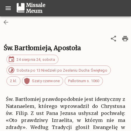
Missale
Meum
Św. Bartłomieja, Apostoła
24 sierpnia 24, sobota
Sobota po 13 Niedzieli po Zesłaniu Ducha Świętego
2 kl.
Szaty czerwone
Pallotinum s. 1060
Św. Bartłomiej prawdopodobnie jest identyczny z
Natanaelem, którego wprowadził do Chrystusa
św. Filip. Z ust Pana Jezusa usłyszał pochwałę:
«Oto prawdziwy Izraelita, w którym nie ma
zdrady». Według Tradycji głosił Ewangelię w