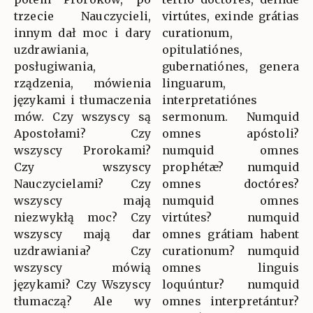
trzecie Nauczycieli,
virtútes, exinde grátias
innym dał moc i dary
curationum,
uzdrawiania,
opitulatiónes,
posługiwania,
gubernatiónes, genera
rządzenia, mówienia
linguarum,
językami i tłumaczenia
interpretatiónes
mów. Czy wszyscy są
sermonum. Numquid
Apostołami? Czy
omnes apóstoli?
wszyscy Prorokami?
numquid omnes
Czy wszyscy
prophétæ? numquid
Nauczycielami? Czy
omnes doctóres?
wszyscy mają
numquid omnes
niezwykłą moc? Czy
virtútes? numquid
wszyscy mają dar
omnes grátiam habent
uzdrawiania? Czy
curationum? numquid
wszyscy mówią
omnes linguis
językami? Czy Wszyscy
loquúntur? numquid
tłumaczą? Ale wy
omnes interpretántur?