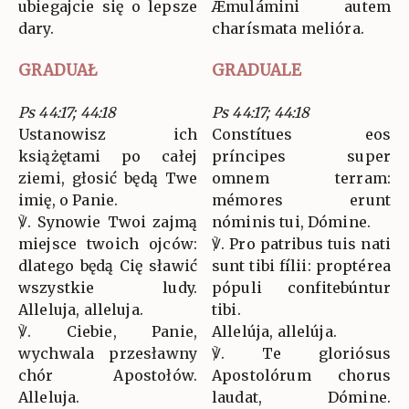
ubiegajcie się o lepsze
Æmulámini autem
dary.
charísmata melióra.
GRADUAŁ
GRADUALE
Ps 44:17; 44:18
Ps 44:17; 44:18
Ustanowisz ich
Constítues eos
książętami po całej
príncipes super
ziemi, głosić będą Twe
omnem terram:
imię, o Panie.
mémores erunt
℣. Synowie Twoi zajmą
nóminis tui, Dómine.
miejsce twoich ojców:
℣. Pro patribus tuis nati
dlatego będą Cię sławić
sunt tibi fílii: proptérea
wszystkie ludy.
pópuli confitebúntur
Alleluja, alleluja.
tibi.
℣. Ciebie, Panie,
Allelúja, allelúja.
wychwala przesławny
℣. Te gloriósus
chór Apostołów.
Apostolórum chorus
Alleluja.
laudat, Dómine.