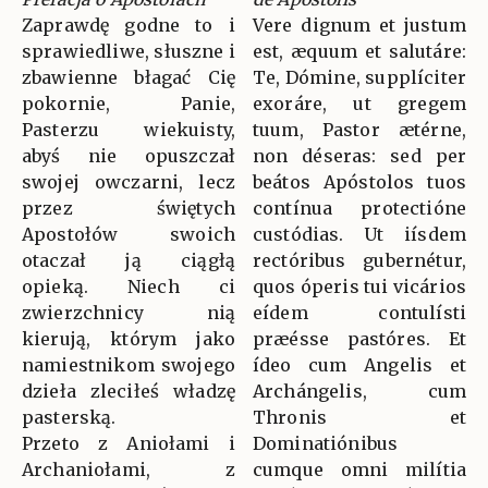
Zaprawdę godne to i
Vere dignum et justum
sprawiedliwe, słuszne i
est, æquum et salutáre:
zbawienne błagać Cię
Te, Dómine, supplíciter
pokornie, Panie,
exoráre, ut gregem
Pasterzu wiekuisty,
tuum, Pastor ætérne,
abyś nie opuszczał
non déseras: sed per
swojej owczarni, lecz
beátos Apóstolos tuos
przez świętych
contínua protectióne
Apostołów swoich
custódias. Ut iísdem
otaczał ją ciągłą
rectóribus gubernétur,
opieką. Niech ci
quos óperis tui vicários
zwierzchnicy nią
eídem contulísti
kierują, którym jako
præésse pastóres. Et
namiestnikom swojego
ídeo cum Angelis et
dzieła zleciłeś władzę
Archángelis, cum
pasterską.
Thronis et
Przeto z Aniołami i
Dominatiónibus
Archaniołami, z
cumque omni milítia