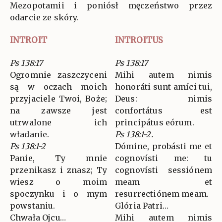
Mezopotamii i poniósł męczeństwo przez
odarcie ze skóry.
INTROIT
INTROITUS
Ps 138:17
Ps 138:17
Ogromnie zaszczyceni
Mihi autem nimis
są w oczach moich
honoráti sunt amíci tui,
przyjaciele Twoi, Boże;
Deus: nimis
na zawsze jest
confortátus est
utrwalone ich
principátus eórum.
władanie.
Ps 138:1-2.
Ps 138:1-2
Dómine, probásti me et
Panie, Ty mnie
cognovísti me: tu
przenikasz i znasz; Ty
cognovísti sessiónem
wiesz o moim
meam et
spoczynku i o mym
resurrectiónem meam.
powstaniu.
Glória Patri…
Chwała Ojcu…
Mihi autem nimis