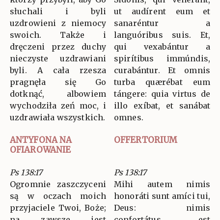
słuchali i byli
ut audírent eum et
uzdrowieni z niemocy
sanaréntur a
swoich. Także i
languóribus suis. Et,
dręczeni przez duchy
qui vexabántur a
nieczyste uzdrawiani
spirítibus immúndis,
byli. A cała rzesza
curabántur. Et omnis
pragnęła się Go
turba quærébat eum
dotknąć, albowiem
tángere: quia virtus de
wychodziła zeń moc, i
illo exíbat, et sanábat
uzdrawiała wszystkich.
omnes.
ANTYFONA NA
OFFERTORIUM
OFIAROWANIE
Ps 138:17
Ps 138:17
Ogromnie zaszczyceni
Mihi autem nimis
są w oczach moich
honoráti sunt amíci tui,
przyjaciele Twoi, Boże;
Deus: nimis
na zawsze jest
confortátus est