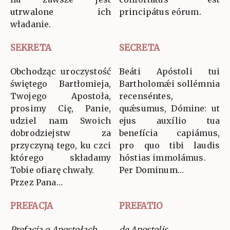
utrwalone ich
principátus eórum.
władanie.
SEKRETA
SECRETA
Obchodząc uroczystość
Beáti Apóstoli tui
świętego Bartłomieja,
Bartholomǽi sollémnia
Twojego Apostoła,
recenséntes,
prosimy Cię, Panie,
quǽsumus, Dómine: ut
udziel nam Swoich
ejus auxílio tua
dobrodziejstw za
benefícia capiámus,
przyczyną tego, ku czci
pro quo tibi laudis
którego składamy
hóstias immolámus.
Tobie ofiarę chwały.
Per Dominum…
Przez Pana…
PREFACJA
PREFATIO
Prefacja o Apostołach
de Apostolis