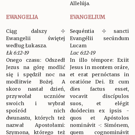
Allelúja.
EWANGELIA
EVANGELIUM
Ciąg dalszy ☩
Sequéntia ☩ sancti
Ewangelii świętej
Evangélii secúndum
według Łukasza.
Lucam
Łk 6:12-19
Luc 6:12-19
Onego czasu: Odszedł
In illo témpore: Exiit
Jezus na górę modlić
Jesus in montem oráre,
się i spędził noc na
et erat pernóctans in
modlitwie Bożej. A
oratióne Dei. Et cum
skoro nastał dzień,
dies factus esset,
przywołał uczniów
vocavit discípulos
swoich i wybrał
suos, et elégit
spośród nich
duódecim ex ipsis -
dwunastu, których też
quos et Apóstolos
nazwał Apostołami:
nominávit -: Simónem,
Szymona, którego też
quem cognominávit