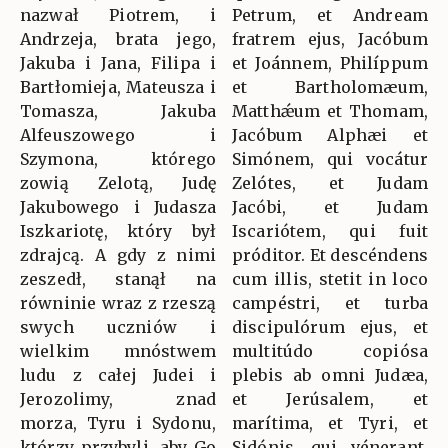
nazwał Piotrem, i
Petrum, et Andream
Andrzeja, brata jego,
fratrem ejus, Jacóbum
Jakuba i Jana, Filipa i
et Joánnem, Philíppum
Bartłomieja, Mateusza i
et Bartholomæum,
Tomasza, Jakuba
Matthǽum et Thomam,
Alfeuszowego i
Jacóbum Alphæi et
Szymona, którego
Simónem, qui vocátur
zowią Zelotą, Judę
Zelótes, et Judam
Jakubowego i Judasza
Jacóbi, et Judam
Iszkariotę, który był
Iscariótem, qui fuit
zdrajcą. A gdy z nimi
próditor. Et descéndens
zeszedł, stanął na
cum illis, stetit in loco
równinie wraz z rzeszą
campéstri, et turba
swych uczniów i
discipulórum ejus, et
wielkim mnóstwem
multitúdo copiósa
ludu z całej Judei i
plebis ab omni Judæa,
Jerozolimy, znad
et Jerúsalem, et
morza, Tyru i Sydonu,
marítima, et Tyri, et
którzy przybyli, aby Go
Sidónis, qui vénerant,