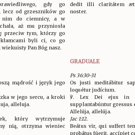
rawiedliwego, gdy go
dedit illi claritátem 
a, lecz od grzeszników go
noster.
 z nim do ciemnicy, a w
echała, aż mu przyniosła
gę przeciw tym, którzy go
e kłamcami byli ci, co go
k wiekuisty Pan Bóg nasz.
GRADUALE
Ps 36:30-31
oszą mądrość i język jego
Os justi meditábitur sap
loquétur judícium.
zka w jego sercu, a kroki
℣. Lex Dei ejus in 
uja, alleluja.
supplantabúntur gressus e
Allelúja, allelúja.
iek, który wytrzymuje
Jac 1:12.
ny nią, otrzyma wieniec
Beátus vir, qui suffert t
probátus fúerit, accípiet c