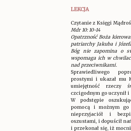
LEKCJA
Czytanie z Księgi Mądroś
Mdr 10: 10-14
Opatrzność Boża kierowa
patriarchy Jakuba i Józe
Bóg nie zapomina o sw
wspomaga ich w chwilach
nad przeciwnikami.
Sprawiedliwego pop
prostymi i ukazał mu 
umiejętność rzeczy ś
czcigodnym go uczynił i 
W podstępie oszukuj
pomocą i możnym go u
nieprzyjaciół i bezp
oszustami, i dopuścił na
i przekonał się, iż mocn