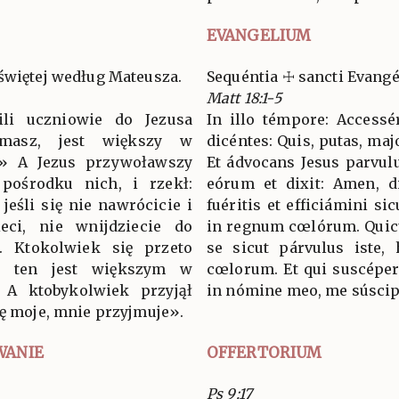
EVANGELIUM
świętej według Mateusza.
Sequéntia ☩ sancti Evan
Matt 18:1-5
ili uczniowie do Jezusa
In illo témpore: Accessé
masz, jest większy w
dicéntes: Quis, putas, ma
?» A Jezus przywoławszy
Et ádvocans Jesus parvul
 pośrodku nich, i rzekł:
eórum et dixit: Amen, di
eśli się nie nawrócicie i
fuéritis et efficiámini sic
ieci, nie wnijdziecie do
in regnum cœlórum. Quic
o. Ktokolwiek się przeto
se sicut párvulus iste,
ę, ten jest większym w
cœlorum. Et qui suscépe
. A ktobykolwiek przyjął
in nómine meo, me súscip
ię moje, mnie przyjmuje».
WANIE
OFFERTORIUM
Ps 9:17