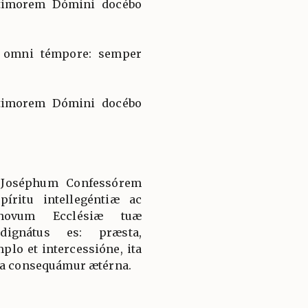
: timorem Dómini docébo
 omni témpore: semper
: timorem Dómini docébo
 Joséphum Confessórem
íritu intellegéntiæ ac
, novum Ecclésiæ tuæ
dignátus es: præsta,
lo et intercessióne, ita
mia consequámur ætérna.