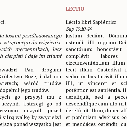
LECTIO
ci.
Léctio libri Sapiéntiæ
Sap 10:10-14
ła losami prześladowanego
Justum dedúxit Dóminu
fa wtrąconego do więzienia.
ostendit illi regnum Dei,
oich męczennikach, lecz
sanctórum: honestávit 
 cierpień i daje im triumf
complévit labores
circumveniéntium illum á
rowadził Pan drogami
fecit illum. Custodívit 
Królestwo Boże, i dał mu
seductóribus tutávit illum
więtych; wśród trudów
illi, ut vínceret et s
dopełnił jego trudów.
poténtior est sapiéntia.
ących go przybył mu z
derelíquit, sed a pecca
czynił. Ustrzegł go od
descendítque cum illo in f
iecznym uczynił przed
derelíquit illum, donec aff
ń silną walkę, by zwyciężył
et poténtiam advérsus eo
iejsza ponad wszystko jest
et mendáces osténdit, qu