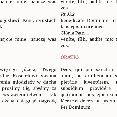
chajcie mnie: nauczę was
Veníte, fílii, audíte me
vos.
Ps 33:2
ogosławił Panu; na ustach
Benedícam Dóminum in
a.
laus ejus in ore meo.
Glória Patri…
chajcie mnie: nauczę was
Veníte, fílii, audíte me
vos.
ORATIO
więtego Józefa, Twego
Deus, qui per sanctum
esłać Kościołowi swemu
tuum, ad erudiéndam sp
cenia młodzieży w duchu
pietátis juventútem
: prosimy Cię, abyśmy za
subsídium providére 
wstawiennictwem tak
quǽsumus; nos, ejus exémp
, ażeby osiągnąć nagrodę
fácere et docére, ut præ
Per Dominum…