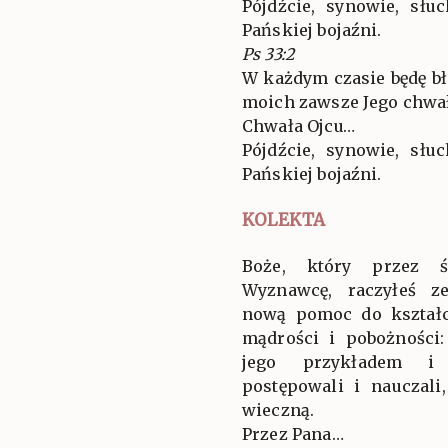
Pójdźcie, synowie, słu
Pańskiej bojaźni.
Ps 33:2
W każdym czasie będę bł
moich zawsze Jego chwał
Chwała Ojcu…
Pójdźcie, synowie, słu
Pańskiej bojaźni.
KOLEKTA
Boże, który przez ś
Wyznawcę, raczyłeś z
nową pomoc do kształ
mądrości i pobożności
jego przykładem i 
postępowali i nauczali
wieczną.
Przez Pana…