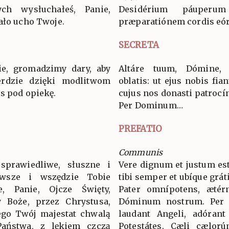
ych wysłuchałeś, Panie,
Desidérium páuperum
ało ucho Twoje.
præparatiónem cordis eóru
SECRETA
ie, gromadzimy dary, aby
Altáre tuum, Dómine,
erdzie dzięki modlitwom
oblatis: ut ejus nobis fia
s pod opiekę.
cujus nos donasti patrocín
Per Dominum…
PREFATIO
Communis
sprawiedliwe, słuszne i
Vere dignum et justum est
wsze i wszędzie Tobie
tibi semper et ubíque grát
ie, Panie, Ojcze Święty,
Pater omnípotens, ætér
 Boże, przez Chrystusa,
Dóminum nostrum. Per
ego Twój majestat chwalą
laudant Angeli, adórant
 Państwa, z lękiem czczą
Potestátes. Cæli cælorú