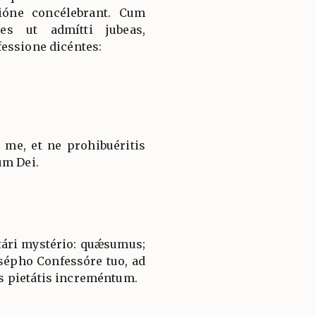
ióne concélebrant. Cum
es ut admítti jubeas,
essione dicéntes:
 me, et ne prohibuéritis
um Dei.
utári mystério: quǽsumus;
osépho Confessóre tuo, ad
 pietátis increméntum.