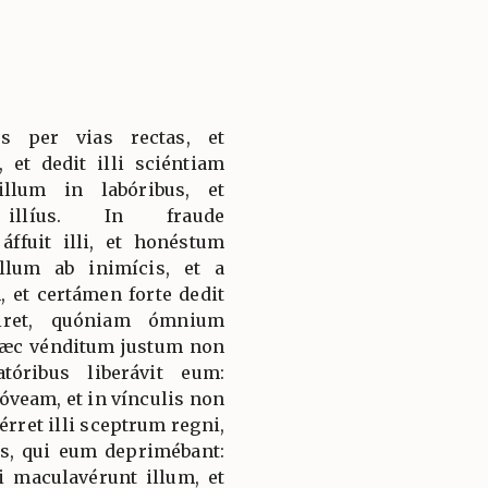
s per vias rectas, et
 et dedit illi sciéntiam
illum in labóribus, et
 illíus. In fraude
ffuit illi, et honéstum
illum ab inimícis, et a
, et certámen forte dedit
ciret, quóniam ómnium
 Hæc vénditum justum non
tóribus liberávit eum:
óveam, et in vínculis non
érret illi sceptrum regni,
s, qui eum deprimébant:
i maculavérunt illum, et