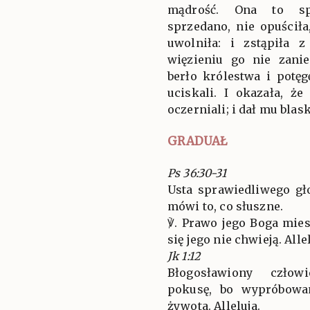
mądrość. Ona to sp
sprzedano, nie opuścił
uwolniła: i zstąpiła
więzieniu go nie zani
berło królestwa i potę
uciskali. I okazała, ż
oczerniali; i dał mu blas
GRADUAŁ
Ps 36:30-31
Usta sprawiedliwego gł
mówi to, co słuszne.
℣. Prawo jego Boga mies
się jego nie chwieją. Allel
Jk 1:12
Błogosławiony człow
pokusę, bo wypróbowa
żywota. Alleluja.