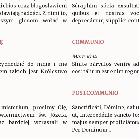
niebios oraz błogosławieni
Séraphim sócia exsultat
ławiają radości. Z nimi to,
quibus et nostras voc
aszym głosom wołać w
deprecámur, súpplici conf
Ę
COMMUNIO
Marc 10:14
zychodzić do mnie i nie
Sínite párvulos veníre ad
iem takich jest Królestwo
eos: tálium est enim regn
POSTCOMMUNIO
misterium, prosimy Cię,
Sanctificáti, Dómine, sal
wiennictwem św. Józefa,
ut, intercedénte sancto J
z bardziej wzrastali w
majus semper proficiámus
Per Dominum…