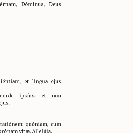
ætérnam, Dóminus, Deus
iéntiam, et lingua ejus
corde ipsíus: et non
jus.
entatiónem: quóniam, cum
orónam vitæ. Allelúja.