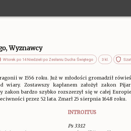
ego, Wyznawcy
Wtorek po 14 Niedzieli po Zesłaniu Ducha Świętego
3 kl.
Szat
 Aragonii w 1556 roku. Już w młodości gromadził rówie
d wiary. Zostawszy kapłanem założył zakon Pijar
 zakon bardzo szybko rozszerzył się w całej Europie
iwności przez 52 lata. Zmarł 25 sierpnia 1648 roku.
INTROITUS
Ps 33:12