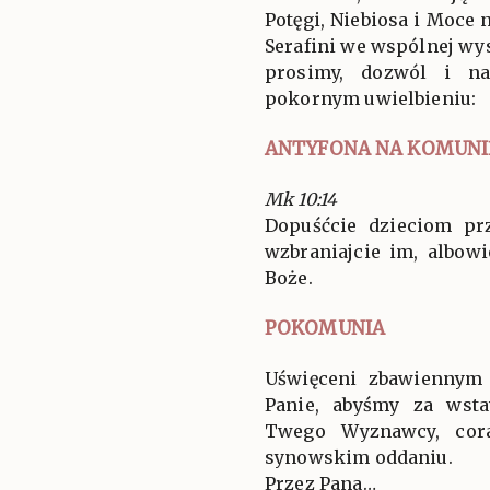
Potęgi, Niebiosa i Moce 
Serafini we wspólnej wys
prosimy, dozwól i n
pokornym uwielbieniu:
ANTYFONA NA KOMUNI
Mk 10:14
Dopuśćcie dzieciom pr
wzbraniajcie im, albow
Boże.
POKOMUNIA
Uświęceni zbawiennym 
Panie, abyśmy za wsta
Twego Wyznawcy, cora
synowskim oddaniu.
Przez Pana…