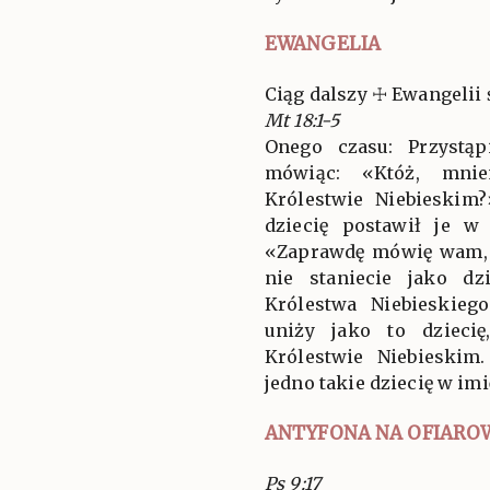
EWANGELIA
Ciąg dalszy ☩ Ewangelii 
Mt 18:1-5
Onego czasu: Przystąp
mówiąc: «Któż, mnie
Królestwie Niebieskim
dziecię postawił je w
«Zaprawdę mówię wam, j
nie staniecie jako dz
Królestwa Niebieskieg
uniży jako to dzieci
Królestwie Niebieskim
jedno takie dziecię w im
ANTYFONA NA OFIARO
Ps 9:17