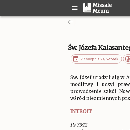
Missale
Meum
Św. Józefa Kalasant
27 sierpnia 24, wtorek
Św. Józef urodził się w
modlitwy i uczył praw
prowadzenie szkół. Nowy
wśród niezmiennych przec
INTROIT
Ps 33:12