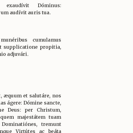
 exaudívit Dóminus:
m audívit auris tua.
 munéribus cumulamus
nt supplicatione propitia,
io adjuvári.
, æquum et salutáre, nos
ias ágere: Dómine sancte,
ne Deus: per Christum,
 quem majestátem tuam
 Dominatiónes, tremunt
mque Virtútes ac beáta