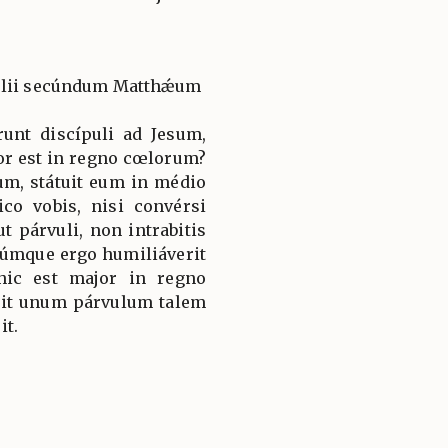
gélii secúndum Matthǽum
runt discípuli ad Jesum,
jor est in regno cœlorum?
um, státuit eum in médio
co vobis, nisi convérsi
ut párvuli, non intrabitis
úmque ergo humiliáverit
 hic est major in regno
rit unum párvulum talem
it.