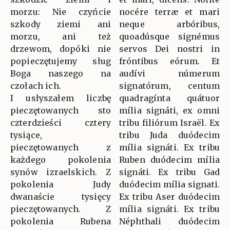
morzu: Nie czyńcie
nocére terræ et mari
szkody ziemi ani
neque arbóribus,
morzu, ani też
quoadúsque signémus
drzewom, dopóki nie
servos Dei nostri in
popieczętujemy sług
fróntibus eórum. Et
Boga naszego na
audívi númerum
czołach ich.
signatórum, centum
I usłyszałem liczbę
quadragínta quátuor
pieczętowanych sto
mília signáti, ex omni
czterdzieści cztery
tribu filiórum Israël. Ex
tysiące,
tribu Juda duódecim
pieczętowanych z
mília signáti. Ex tribu
każdego pokolenia
Ruben duódecim mília
synów izraelskich. Z
signáti. Ex tribu Gad
pokolenia Judy
duódecim mília signati.
dwanaście tysięcy
Ex tribu Aser duódecim
pieczętowanych. Z
mília signáti. Ex tribu
pokolenia Rubena
Néphthali duódecim