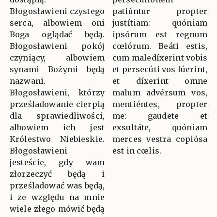
Błogosławieni czystego
patiúntur propter
serca, albowiem oni
justítiam: quóniam
Boga oglądać będą.
ipsórum est regnum
Błogosławieni pokój
cœlórum. Beáti estis,
czyniący, albowiem
cum maledíxerint vobis
synami Bożymi będą
et persecúti vos fúerint,
nazwani.
et díxerint omne
Błogosławieni, którzy
malum advérsum vos,
prześladowanie cierpią
mentiéntes, propter
dla sprawiedliwości,
me: gaudete et
albowiem ich jest
exsultáte, quóniam
Królestwo Niebieskie.
merces vestra copiósa
Błogosławieni
est in cœlis.
jesteście, gdy wam
złorzeczyć będą i
prześladować was będą,
i ze względu na mnie
wiele złego mówić będą