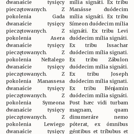
dwanaście tysięcy
mília signáti. Ex tribu
pieczętowanych. Z
Manásse duódecim
pokolenia Gada
mília signáti. Ex tribu
dwanaście tysięcy
Símeon duódecim mília
pieczętowanych. Z
signáti. Ex tribu Levi
pokolenia Asera
duódecim mília signáti.
dwanaście tysięcy
Ex tribu Issachar
pieczętowanych. Z
duódecim mília signati.
pokolenia Neftalego
Ex tribu Zábulon
dwanaście tysięcy
duódecim mília signáti.
pieczętowanych. Z
Ex tribu Joseph
pokolenia Manassesa
duódecim mília signati.
dwanaście tysięcy
Ex tribu Bénjamin
pieczętowanych. Z
duódecim mília signáti.
pokolenia Symeona
Post hæc vidi turbam
dwanaście tysięcy
magnam, quam
pieczętowanych. Z
dinumeráre nemo
pokolenia Lewiego
póterat, ex ómnibus
dwanaście tysięcy
géntibus et tríbubus et