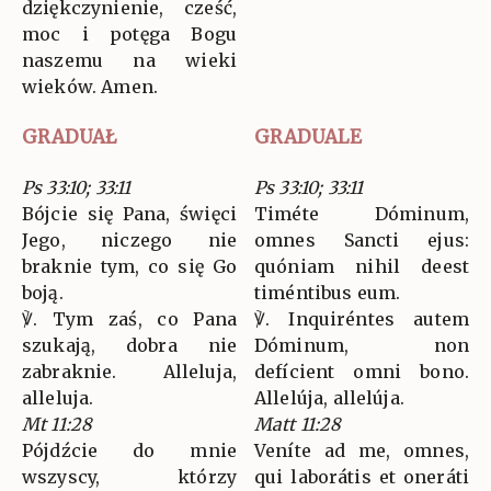
dziękczynienie, cześć,
moc i potęga Bogu
naszemu na wieki
wieków. Amen.
GRADUAŁ
GRADUALE
Ps 33:10; 33:11
Ps 33:10; 33:11
Bójcie się Pana, święci
Timéte Dóminum,
Jego, niczego nie
omnes Sancti ejus:
braknie tym, co się Go
quóniam nihil deest
boją.
timéntibus eum.
℣. Tym zaś, co Pana
℣. Inquiréntes autem
szukają, dobra nie
Dóminum, non
zabraknie. Alleluja,
defícient omni bono.
alleluja.
Allelúja, allelúja.
Mt 11:28
Matt 11:28
Pójdźcie do mnie
Veníte ad me, omnes,
wszyscy, którzy
qui laborátis et oneráti