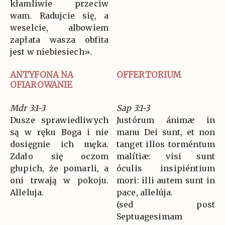
kłamliwie przeciw
wam. Radujcie się, a
weselcie, albowiem
zapłata wasza obfita
jest w niebiesiech».
ANTYFONA NA
OFFERTORIUM
OFIAROWANIE
Mdr 3:1-3
Sap 3:1-3
Dusze sprawiedliwych
Justórum ánimæ in
są w ręku Boga i nie
manu Dei sunt, et non
dosięgnie ich męka.
tanget illos torméntum
Zdało się oczom
malítiæ: visi sunt
głupich, że pomarli, a
óculis insipiéntium
oni trwają w pokoju.
mori: illi autem sunt in
Alleluja.
pace, allelúja.
(sed post
Septuagesimam