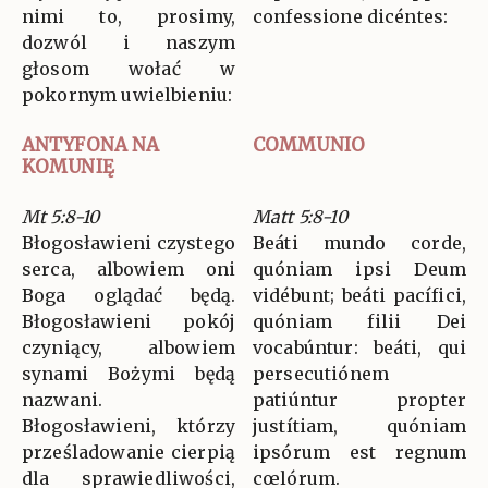
nimi to, prosimy,
confessione dicéntes:
dozwól i naszym
głosom wołać w
pokornym uwielbieniu:
ANTYFONA NA
COMMUNIO
KOMUNIĘ
Mt 5:8-10
Matt 5:8-10
Błogosławieni czystego
Beáti mundo corde,
serca, albowiem oni
quóniam ipsi Deum
Boga oglądać będą.
vidébunt; beáti pacífici,
Błogosławieni pokój
quóniam filii Dei
czyniący, albowiem
vocabúntur: beáti, qui
synami Bożymi będą
persecutiónem
nazwani.
patiúntur propter
Błogosławieni, którzy
justítiam, quóniam
prześladowanie cierpią
ipsórum est regnum
dla sprawiedliwości,
cœlórum.