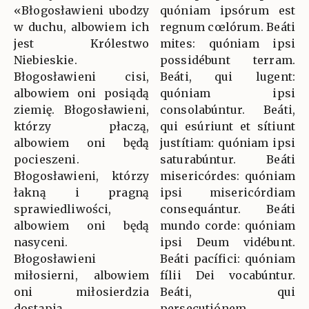
«Błogosławieni ubodzy
quóniam ipsórum est
w duchu, albowiem ich
regnum cœlórum. Beáti
jest Królestwo
mites: quóniam ipsi
Niebieskie.
possidébunt terram.
Błogosławieni cisi,
Beáti, qui lugent:
albowiem oni posiądą
quóniam ipsi
ziemię. Błogosławieni,
consolabúntur. Beáti,
którzy płaczą,
qui esúriunt et sítiunt
albowiem oni będą
justítiam: quóniam ipsi
pocieszeni.
saturabúntur. Beáti
Błogosławieni, którzy
misericórdes: quóniam
łakną i pragną
ipsi misericórdiam
sprawiedliwości,
consequántur. Beáti
albowiem oni będą
mundo corde: quóniam
nasyceni.
ipsi Deum vidébunt.
Błogosławieni
Beáti pacífici: quóniam
miłosierni, albowiem
fílii Dei vocabúntur.
oni miłosierdzia
Beáti, qui
dostąpią.
persecutiónem