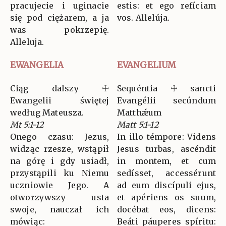
pracujecie i uginacie
estis: et ego refíciam
się pod ciężarem, a ja
vos. Allelúja.
was pokrzepię.
Alleluja.
EWANGELIA
EVANGELIUM
Ciąg dalszy ☩
Sequéntia ☩ sancti
Ewangelii świętej
Evangélii secúndum
według Mateusza.
Matthǽum
Mt 5:1-12
Matt 5:1-12
Onego czasu: Jezus,
In illo témpore: Videns
widząc rzesze, wstąpił
Jesus turbas, ascéndit
na górę i gdy usiadł,
in montem, et cum
przystąpili ku Niemu
sedísset, accessérunt
uczniowie Jego. A
ad eum discípuli ejus,
otworzywszy usta
et apériens os suum,
swoje, nauczał ich
docébat eos, dicens:
mówiąc:
Beáti páuperes spíritu: