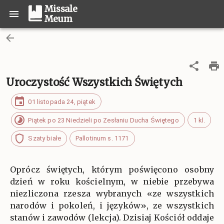
Missale
Meum
Uroczystość Wszystkich Świętych
01 listopada 24, piątek
Piątek po 23 Niedzieli po Zesłaniu Ducha Świętego
1 kl.
Szaty białe
Pallotinum s. 1171
Oprócz świętych, którym poświęcono osobny
dzień w roku kościelnym, w niebie przebywa
niezliczona rzesza wybranych «ze wszystkich
narodów i pokoleń, i języków», ze wszystkich
stanów i zawodów (lekcja). Dzisiaj Kościół oddaje