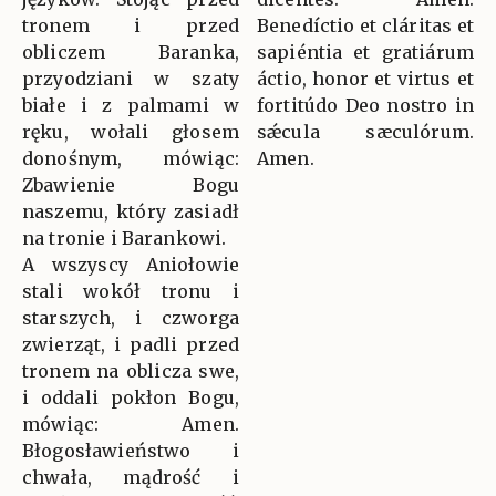
tronem i przed
Benedíctio et cláritas et
obliczem Baranka,
sapiéntia et gratiárum
przyodziani w szaty
áctio, honor et virtus et
białe i z palmami w
fortitúdo Deo nostro in
ręku, wołali głosem
sǽcula sæculórum.
donośnym, mówiąc:
Amen.
Zbawienie Bogu
naszemu, który zasiadł
na tronie i Barankowi.
A wszyscy Aniołowie
stali wokół tronu i
starszych, i czworga
zwierząt, i padli przed
tronem na oblicza swe,
i oddali pokłon Bogu,
mówiąc: Amen.
Błogosławieństwo i
chwała, mądrość i