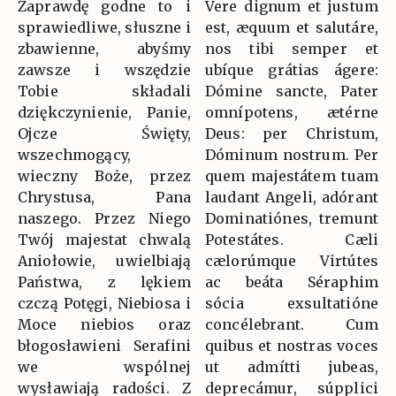
Zaprawdę godne to i
Vere dignum et justum
sprawiedliwe, słuszne i
est, æquum et salutáre,
zbawienne, abyśmy
nos tibi semper et
zawsze i wszędzie
ubíque grátias ágere:
Tobie składali
Dómine sancte, Pater
dziękczynienie, Panie,
omnípotens, ætérne
Ojcze Święty,
Deus: per Christum,
wszechmogący,
Dóminum nostrum. Per
wieczny Boże, przez
quem majestátem tuam
Chrystusa, Pana
laudant Angeli, adórant
naszego. Przez Niego
Dominatiónes, tremunt
Twój majestat chwalą
Potestátes. Cæli
Aniołowie, uwielbiają
cælorúmque Virtútes
Państwa, z lękiem
ac beáta Séraphim
czczą Potęgi, Niebiosa i
sócia exsultatióne
Moce niebios oraz
concélebrant. Cum
błogosławieni Serafini
quibus et nostras voces
we wspólnej
ut admítti jubeas,
wysławiają radości. Z
deprecámur, súpplici