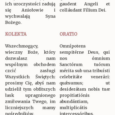
ich uroczystości radują
gaudent Angeli et
się Aniołowie i
colláudant Fílium Dei.
wychwalają Syna
Bożego.
KOLEKTA
ORATIO
Wszechmogący,
Omnípotens
wieczny Boże, który
sempitérne Deus, qui
dozwalasz nam
nos ómnium
wspólnym obchodem
Sanctórum tuórum
czcić zasługi
mérita sub una tribuísti
Wszystkich Świętych:
celebritáte venerári:
prosimy Cię, abyś nam
quǽsumus; ut
udzielił tym obfitszych
desiderátam nobis tuæ
łask upragnionego
propitiatiónis
zmiłowania Twego, im
abundántiam,
liczniejszych mamy
multiplicátis
pośredników.
intercessóribus,