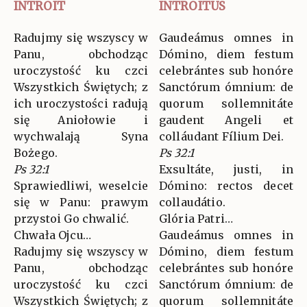
INTROIT
INTROITUS
Radujmy się wszyscy w
Gaudeámus omnes in
Panu, obchodząc
Dómino, diem festum
uroczystość ku czci
celebrántes sub honóre
Wszystkich Świętych; z
Sanctórum ómnium: de
ich uroczystości radują
quorum sollemnitáte
się Aniołowie i
gaudent Angeli et
wychwalają Syna
colláudant Fílium Dei.
Bożego.
Ps 32:1
Ps 32:1
Exsultáte, justi, in
Sprawiedliwi, weselcie
Dómino: rectos decet
się w Panu: prawym
collaudátio.
przystoi Go chwalić.
Glória Patri…
Chwała Ojcu…
Gaudeámus omnes in
Radujmy się wszyscy w
Dómino, diem festum
Panu, obchodząc
celebrántes sub honóre
uroczystość ku czci
Sanctórum ómnium: de
Wszystkich Świętych; z
quorum sollemnitáte