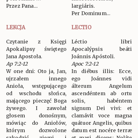
Przez Pana…
largiáris.
Per Dominum…
LEKCJA
LECTIO
Czytanie z Księgi
Léctio libri
Apokalipsy świętego
Apocalýpsis beáti
Jana Apostoła.
Joánnis Apóstoli.
Ap 7:2-12
Apoc 7:2-12
W one dni: Oto ja, Jan,
In diébus illis: Ecce,
ujrzałem innego
ego Joánnes vidi
Anioła, wstępującego
álterum Angelum
od wschodu słońca,
ascendéntem ab ortu
mającego pieczęć Boga
solis, habéntem
żywego. I zawołał
signum Dei vivi: et
głosem donośnym,
clamávit voce magna
mówiąc do Aniołów,
quátuor Angelis, quibus
którym dozwolone
datum est nocére terræ
szkodzić ziemi i
et mari, dicens: Nolíte