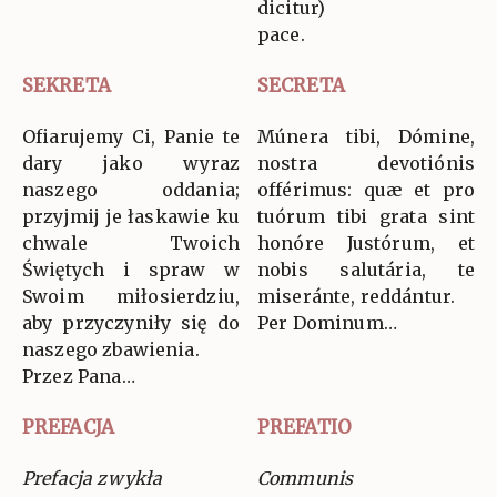
dicitur)
pace.
SEKRETA
SECRETA
Ofiarujemy Ci, Panie te
Múnera tibi, Dómine,
dary jako wyraz
nostra devotiónis
naszego oddania;
offérimus: quæ et pro
przyjmij je łaskawie ku
tuórum tibi grata sint
chwale Twoich
honóre Justórum, et
Świętych i spraw w
nobis salutária, te
Swoim miłosierdziu,
miseránte, reddántur.
aby przyczyniły się do
Per Dominum…
naszego zbawienia.
Przez Pana…
PREFACJA
PREFATIO
Prefacja zwykła
Communis