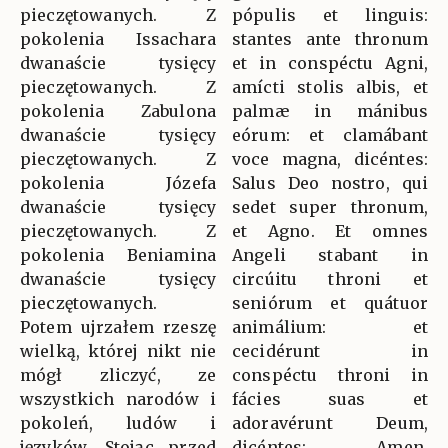
pieczętowanych. Z
pópulis et linguis:
pokolenia Issachara
stantes ante thronum
dwanaście tysięcy
et in conspéctu Agni,
pieczętowanych. Z
amícti stolis albis, et
pokolenia Zabulona
palmæ in mánibus
dwanaście tysięcy
eórum: et clamábant
pieczętowanych. Z
voce magna, dicéntes:
pokolenia Józefa
Salus Deo nostro, qui
dwanaście tysięcy
sedet super thronum,
pieczętowanych. Z
et Agno. Et omnes
pokolenia Beniamina
Angeli stabant in
dwanaście tysięcy
circúitu throni et
pieczętowanych.
seniórum et quátuor
Potem ujrzałem rzeszę
animálium: et
wielką, której nikt nie
cecidérunt in
mógł zliczyć, ze
conspéctu throni in
wszystkich narodów i
fácies suas et
pokoleń, ludów i
adoravérunt Deum,
języków. Stojąc przed
dicéntes: Amen.