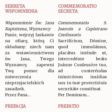
SEKRETA
COMMEMORATIO
WSPOMNIENIA
SECRETA
Wspomnienie Św. Jana
Commemoratio S.
Kapistrana, Wyznawcy
Joannis a Capistrano
Panie, wejrzyj łaskawie
Confessoris
na ofiarę, którą Ci
Sacrifícium, Dómine,
składamy: niech nam
quod immolámus,
za wstawiennictwem
placátus inténde: ut,
św. Jana, Twego
intercedénte beáto
Wyznawcy, zapewni
Joánne Confessóre tuo,
Twą pomoc dla
ad conteréndas
zniweczenia
inimicórum insídias
nieprzyjacielskich
nos in tuæ protectiónis
zasadzek.
securitáte constítuat.
Przez Pana…
Per Dominum…
PREFACJA
PREFATIO