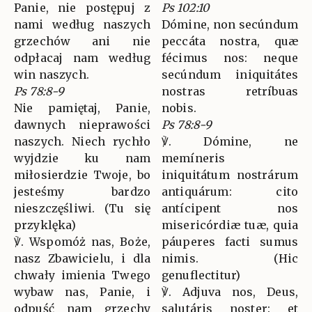
Panie, nie postępuj z
Ps 102:10
nami według naszych
Dómine, non secúndum
grzechów ani nie
peccáta nostra, quæ
odpłacaj nam według
fécimus nos: neque
win naszych.
secúndum iniquitátes
Ps 78:8-9
nostras retríbuas
Nie pamiętaj, Panie,
nobis.
dawnych nieprawości
Ps 78:8-9
naszych. Niech rychło
℣. Dómine, ne
wyjdzie ku nam
memíneris
miłosierdzie Twoje, bo
iniquitátum nostrárum
jesteśmy bardzo
antiquárum: cito
nieszczęśliwi. (Tu się
antícipent nos
przyklęka)
misericórdiæ tuæ, quia
℣. Wspomóż nas, Boże,
páuperes facti sumus
nasz Zbawicielu, i dla
nimis. (Hic
chwały imienia Twego
genuflectitur)
wybaw nas, Panie, i
℣. Adjuva nos, Deus,
odpuść nam grzechy
salutáris noster: et