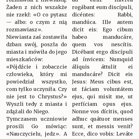
Żaden z nich wszakże
rogábant eum discípuli,
nie rzekł: «O co pytasz
dicéntes: Rabbi,
— albo: o czym z nią
mandúca. Ille autem
rozmawiasz».
dicit eis: Ego cibum
Niewiasta zaś zostawiła
habeo manducáre,
dzban swój, poszła do
quem vos nescítis.
miasta i mówiła do jego
Dicébant ergo discípuli
mieszkańców:
ad ínvicem: Numquid
«Pójdźcie i zobaczcie
áliquis áttulit ei
człowieka, który mi
manducáre? Dicit eis
powiedział wszystko,
Jesus: Meus cibus est,
com tylko uczyniła. Czy
ut fáciam voluntátem
nie jest to Chrystus?»
ejus, qui misit me, ut
Wyszli tedy z miasta i
perfíciam opus ejus.
zdążali do Niego.
Nonne vos dícitis, quod
Tymczasem uczniowie
adhuc quátuor menses
prosili Go mówiąc:
sunt, et messis venit?
«Nauczycielu, jedz». A
Ecce, dico vobis: Leváte