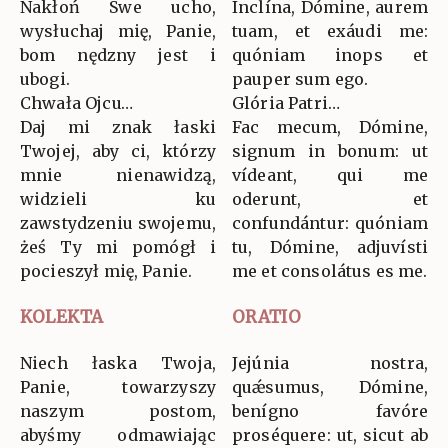
Nakłoń Swe ucho,
Inclína, Dómine, aurem
wysłuchaj mię, Panie,
tuam, et exáudi me:
bom nędzny jest i
quóniam inops et
ubogi.
pauper sum ego.
Chwała Ojcu…
Glória Patri…
Daj mi znak łaski
Fac mecum, Dómine,
Twojej, aby ci, którzy
signum in bonum: ut
mnie nienawidzą,
vídeant, qui me
widzieli ku
oderunt, et
zawstydzeniu swojemu,
confundántur: quóniam
żeś Ty mi pomógł i
tu, Dómine, adjuvísti
pocieszył mię, Panie.
me et consolátus es me.
KOLEKTA
ORATIO
Niech łaska Twoja,
Jejúnia nostra,
Panie, towarzyszy
quǽsumus, Dómine,
naszym postom,
benígno favóre
abyśmy odmawiając
proséquere: ut, sicut ab