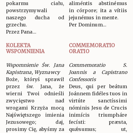
pokarmu ciału,
aliméntis abstinémus
powstrzymywali
in córpore; ita a vítiis
naszego ducha od
jejunémus in mente.
grzechu.
Per Dominum…
Przez Pana…
KOLEKTA
COMMEMORATIO
WSPOMNIENIA
ORATIO
Wspomnienie Św. Jana
Commemoratio S.
Kapistrana, Wyznawcy
Joannis a Capistrano
Boże, któryś sprawił
Confessoris
przez św. Jana, że
Deus, qui per beátum
wierni Twoi odnieśli
Joánnem fidéles tuos in
zwycięstwo nad
virtúte sanctíssimi
wrogami Krzyża mocą
nóminis Jesu de Crucis
Najświętszego imienia
inimícis triumpháre
Jezusowego; daj,
fecísti: præsta,
prosimy Cię, abyśmy za
quǽsumus; ut,