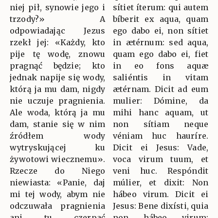
niej pił, synowie jego i
sítiet íterum: qui autem
trzody?» A
bíberit ex aqua, quam
odpowiadając Jezus
ego dabo ei, non sítiet
rzekł jej: «Każdy, kto
in ætérnum: sed aqua,
pije tę wodę, znowu
quam ego dabo ei, fiet
pragnąć będzie; kto
in eo fons aquæ
jednak napije się wody,
saliéntis in vitam
którą ja mu dam, nigdy
ætérnam. Dicit ad eum
nie uczuje pragnienia.
mulier: Dómine, da
Ale woda, którą ja mu
mihi hanc aquam, ut
dam, stanie się w nim
non sítiam neque
źródłem wody
véniam huc hauríre.
wytryskującej ku
Dicit ei Jesus: Vade,
żywotowi wiecznemu».
voca virum tuum, et
Rzecze do Niego
veni huc. Respóndit
niewiasta: «Panie, daj
múlier, et dixit: Non
mi tej wody, abym nie
hábeo virum. Dicit ei
odczuwała pragnienia
Jesus: Bene dixísti, quia
ani tu czerpać
non hábeo virum: