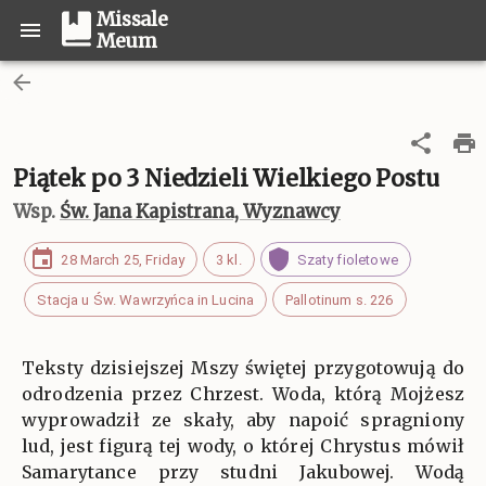
Missale
Meum
Piątek po 3 Niedzieli Wielkiego Postu
Wsp.
Św. Jana Kapistrana, Wyznawcy
28 March 25, Friday
3 kl.
Szaty fioletowe
Stacja u Św. Wawrzyńca in Lucina
Pallotinum s. 226
Teksty dzisiejszej Mszy świętej przygotowują do
odrodzenia przez Chrzest. Woda, którą Mojżesz
wyprowadził ze skały, aby napoić spragniony
lud, jest figurą tej wody, o której Chrystus mówił
Samarytance przy studni Jakubowej. Wodą