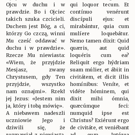
Ojcu w duchu i w
qui loquor tecum. Et
prawdzie. Bo i Ojciec
contínuo venérunt
takich szuka czcicieli.
discípuli ejus: et
Duchem jest Bóg, a ci,
mirabántur, quia cum
którzy Go czczą, winni
mulíere loquebátur.
Mu cześć oddawać w
Nemo tamen dixit: Quid
duchu i w prawdzie».
quæris, aut quid
Rzecze Mu niewiasta:
loquéris cum ea?
«Wiem, że przyjdzie
Reliquit ergo hýdriam
Mesjasz, zwany
suam múlier, et ábiit in
Chrystusem, gdy Ten
civitátem, et dicit illis
przyjdzie, wszystko
homínibus: Veníte, et
nam oznajmi». Rzekł
vidéte hóminem, qui
jej Jezus: «Jestem nim
dixit mihi ómnia,
ja, który i tobą mówię».
quæcúmque feci:
A niebawem nadeszli
numquid ipse est
uczniowie Jego i
Christus? Exiérunt ergo
dziwili się, że
de civitáte, et veniébant
rozmawiał z niewiastą.
ad eum. Intérea