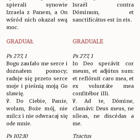
spierali synowie
Israël contra
Izraela z Panem, a On
Dóminum, et
wśród nich okazał swą
sanctificátus est in eis.
moc.
GRADUAŁ
GRADUALE
Ps 27:7, 1
Ps 27:7, 1
Bogu zaufało me serce i
In Deo sperávit cor
doznałem pomocy;
meum, et adjútus sum:
raduje się przeto serce
et reflóruit caro mea, et
moje i pieśnią moją Go
ex voluntáte mea
sławię.
confitébor illi.
℣. Do Ciebie, Panie,
℣. Ad te, Dómine,
wołam, Boże mój, nie
clamávi: Deus meus, ne
milcz i nie odwracaj się
síleas, ne discédas a
ode mnie.
me.
Ps 102:10
Tractus