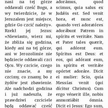
nasi na tej górze
adorámus, quod
oddawali cześć Bogu, a
scimus, quia salus ex
wy twierdzicie, że w
Judǽis est. Sed venit
Jeruzalem jest miejsce,
hora, et nunc est,
gdzie Go czcić należy».
quando veri adoratóres
Rzekł jej Jezus:
adorábunt Patrem in
«Niewiasto, wierz mi,
spíritu et veritáte. Nam
że zbliża się godzina,
et Pater tales quærit,
kiedy ani na tej górze,
qui adórent eum.
ani w Jerozolimie nie
Spíritus est Deus: et
będziecie oddawali czci
eos, qui adórant eum,
Ojcu. Wy czcicie, czego
in spíritu et veritáte
nie znacie, a my
opórtet adoráre. Dicit
czcimy, co znamy, bo z
ei mulier: Scio, quia
żydów jest zbawienie.
Messías venit (qui
Ale nadchodzi godzina
dícitur Christus). Cum
i już nadeszła, że
ergo vénerit ille, nobis
prawdziwi czciciele
annuntiábit ómnia.
będą oddawać cześć
Dicit ei Jesus: Ego sum,