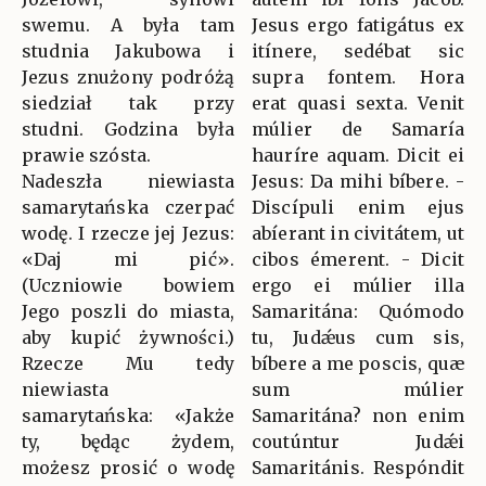
swemu. A była tam
Jesus ergo fatigátus ex
studnia Jakubowa i
itínere, sedébat sic
Jezus znużony podróżą
supra fontem. Hora
siedział tak przy
erat quasi sexta. Venit
studni. Godzina była
múlier de Samaría
prawie szósta.
hauríre aquam. Dicit ei
Nadeszła niewiasta
Jesus: Da mihi bíbere. -
samarytańska czerpać
Discípuli enim ejus
wodę. I rzecze jej Jezus:
abíerant in civitátem, ut
«Daj mi pić».
cibos émerent. - Dicit
(Uczniowie bowiem
ergo ei múlier illa
Jego poszli do miasta,
Samaritána: Quómodo
aby kupić żywności.)
tu, Judǽus cum sis,
Rzecze Mu tedy
bíbere a me poscis, quæ
niewiasta
sum múlier
samarytańska: «Jakże
Samaritána? non enim
ty, będąc żydem,
coutúntur Judǽi
możesz prosić o wodę
Samaritánis. Respóndit