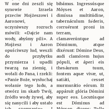
W one dni zeszli się
bibámus. Ingressúsque
synowie Izraela
Móyses et Aaron,
przeciw Mojżeszowi i
dimíssa multitúdine,
Aaronowi, a
tabernáculum fœ́deris,
uczyniwszy rozruch
corruérunt proni in
mówili: «Dajcie nam
terram,
wody, abyśmy pili». A
clamaverúntque ad
Mojżesz i Aaron
Dóminum, atque
opuściwszy lud, weszli
dixérunt: Dómine Deus,
do przybytku
audi clamórem hujus
przymierza i upadli
pópuli, et áperi eis
twarzą na ziemię, i
thesáurum tuum,
wołali do Pana, i rzekli:
fontem aquæ vivæ, ut,
«Panie Boże, wysłuchaj
satiáti, cesset
wołanie tego ludu, a
murmurátio eórum. Et
otwórz im skarb Twój,
appáruit glória Dómini
źródło wody żywej, aby
super eos. Locutúsque
się nasycili i aby ustało
est Dóminus ad
ich szemranie». I
Móysen, dicens: Tolle