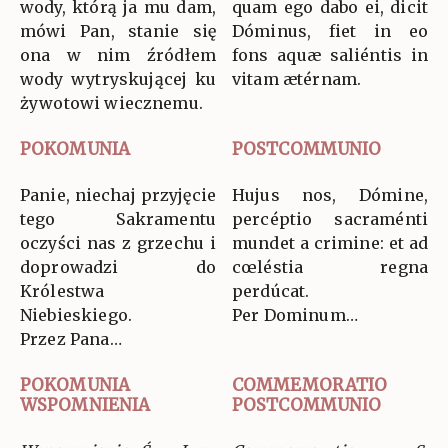
wody, którą ja mu dam,
quam ego dabo ei, dicit
mówi Pan, stanie się
Dóminus, fiet in eo
ona w nim źródłem
fons aquæ saliéntis in
wody wytryskującej ku
vitam ætérnam.
żywotowi wiecznemu.
POKOMUNIA
POSTCOMMUNIO
Panie, niechaj przyjęcie
Hujus nos, Dómine,
tego Sakramentu
percéptio sacraménti
oczyści nas z grzechu i
mundet a crimine: et ad
doprowadzi do
cœléstia regna
Królestwa
perdúcat.
Niebieskiego.
Per Dominum…
Przez Pana…
POKOMUNIA
COMMEMORATIO
WSPOMNIENIA
POSTCOMMUNIO