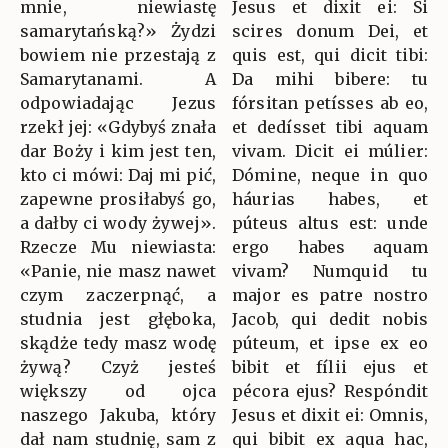
mnie, niewiastę
Jesus et dixit ei: Si
samarytańską?» Żydzi
scires donum Dei, et
bowiem nie przestają z
quis est, qui dicit tibi:
Samarytanami. A
Da mihi bibere: tu
odpowiadając Jezus
fórsitan petísses ab eo,
rzekł jej: «Gdybyś znała
et dedísset tibi aquam
dar Boży i kim jest ten,
vivam. Dicit ei múlier:
kto ci mówi: Daj mi pić,
Dómine, neque in quo
zapewne prosiłabyś go,
háurias habes, et
a dałby ci wody żywej».
púteus altus est: unde
Rzecze Mu niewiasta:
ergo habes aquam
«Panie, nie masz nawet
vivam? Numquid tu
czym zaczerpnąć, a
major es patre nostro
studnia jest głęboka,
Jacob, qui dedit nobis
skądże tedy masz wodę
púteum, et ipse ex eo
żywą? Czyż jesteś
bibit et fílii ejus et
większy od ojca
pécora ejus? Respóndit
naszego Jakuba, który
Jesus et dixit ei: Omnis,
dał nam studnię, sam z
qui bibit ex aqua hac,