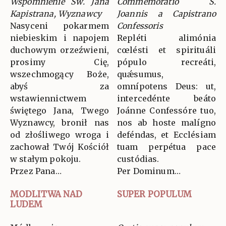
Wspomnienie Św. Jana
Commemoratio S.
Kapistrana, Wyznawcy
Joannis a Capistrano
Nasyceni pokarmem
Confessoris
niebieskim i napojem
Repléti alimónia
duchowym orzeźwieni,
cœlésti et spirituáli
prosimy Cię,
pópulo recreáti,
wszechmogący Boże,
quǽsumus,
abyś za
omnípotens Deus: ut,
wstawiennictwem
intercedénte beáto
świętego Jana, Twego
Joánne Confessóre tuo,
Wyznawcy, bronił nas
nos ab hoste malígno
od złośliwego wroga i
deféndas, et Ecclésiam
zachował Twój Kościół
tuam perpétua pace
w stałym pokoju.
custódias.
Przez Pana…
Per Dominum…
MODLITWA NAD
SUPER POPULUM
LUDEM