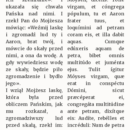
ukazała się chwała
virgam, et cóngrega
Pańska nad nimi. I
pópulum, tu et Aaron
rzekł Pan do Mojżesza
frater tuus, et
mówiąc: «Weźmij laskę
loquímini ad petram
i zgromadź lud ty i
coram eis, et illa dabit
Aaron, brat twój, i
aquas. Cumque
mówcie do skały przed
edúxeris aquam de
nimi, a ona da wodę. A
petra, bibet omnis
gdy wywiedziesz wodę
multitúdo et juménta
ze skały, będzie piło
ejus. Tulit ígitur
zgromadzenie i bydło
Móyses virgam, quæ
jego».
erat in conspéctu
I wziął Mojżesz laskę,
Dómini, sicut
która była przed
præcéperat ei,
obliczem Pańskim, jak
congregáta multitúdine
mu rozkazał, a
ante petram, dixítque
zgromadziwszy lud
eis: Audíte, rebélles et
przed skałą, rzekł im:
incréduli: Num de petra