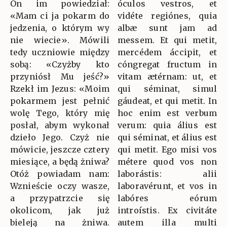
On im powiedział:
óculos vestros, et
«Mam ci ja pokarm do
vidéte regiónes, quia
jedzenia, o którym wy
albæ sunt jam ad
nie wiecie». Mówili
messem. Et qui metit,
tedy uczniowie między
mercédem áccipit, et
sobą: «Czyżby kto
cóngregat fructum in
przyniósł Mu jeść?»
vitam ætérnam: ut, et
Rzekł im Jezus: «Moim
qui séminat, simul
pokarmem jest pełnić
gáudeat, et qui metit. In
wolę Tego, który mię
hoc enim est verbum
posłał, abym wykonał
verum: quia álius est
dzieło Jego. Czyż nie
qui séminat, et álius est
mówicie, jeszcze cztery
qui metit. Ego misi vos
miesiące, a będą żniwa?
métere quod vos non
Otóż powiadam nam:
laborástis: alii
Wznieście oczy wasze,
laboravérunt, et vos in
a przypatrzcie się
labóres eórum
okolicom, jak już
introístis. Ex civitáte
bieleją na żniwa.
autem illa multi