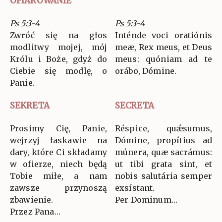
OFIAROWANIE
Ps 5:3-4
Ps 5:3-4
Zwróć się na głos
Inténde voci oratiónis
modlitwy mojej, mój
meæ, Rex meus, et Deus
Królu i Boże, gdyż do
meus: quóniam ad te
Ciebie się modlę, o
orábo, Dómine.
Panie.
SEKRETA
SECRETA
Prosimy Cię, Panie,
Réspice, quǽsumus,
wejrzyj łaskawie na
Dómine, propítius ad
dary, które Ci składamy
múnera, quæ sacrámus:
w ofierze, niech będą
ut tibi grata sint, et
Tobie miłe, a nam
nobis salutária semper
zawsze przynoszą
exsístant.
zbawienie.
Per Dominum…
Przez Pana…