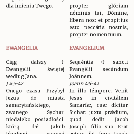
dla imienia Twego.
propter glóriam
nóminis tui, Dómine,
líbera nos: et propítius
esto peccátis nostris,
propter nomen tuum.
EWANGELIA
EVANGELIUM
Ciąg dalszy ☩
Sequéntia ☩ sancti
Ewangelii świętej
Evangélii secúndum
według Jana.
Joánnem.
J 4:5-42
Joann 4:5-42
Onego czasu: Przybył
In illo témpore: Venit
Jezus do miasta
Jesus in civitátem
samarytańskiego,
Samaríæ, quæ dícitur
zwanego Sychar,
Sichar: juxta prǽdium,
niedaleko posiadłości,
quod dedit Jacob
którą dał Jakub
Joseph, fílio suo. Erat
Józefowi, synowi
autem ibi fons Jacob.