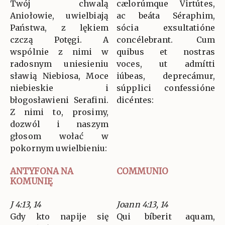
Twój chwalą
cælorúmque Virtútes,
Aniołowie, uwielbiają
ac beáta Séraphim,
Państwa, z lękiem
sócia exsultatióne
czczą Potęgi. A
concélebrant. Cum
wspólnie z nimi w
quibus et nostras
radosnym uniesieniu
voces, ut admítti
sławią Niebiosa, Moce
iúbeas, deprecámur,
niebieskie i
súpplici confessióne
błogosławieni Serafini.
dicéntes:
Z nimi to, prosimy,
dozwól i naszym
głosom wołać w
pokornym uwielbieniu:
ANTYFONA NA
COMMUNIO
KOMUNIĘ
J 4:13, 14
Joann 4:13, 14
Gdy kto napije się
Qui bíberit aquam,