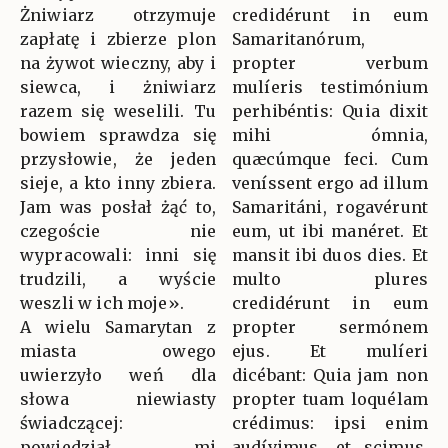
Żniwiarz otrzymuje
credidérunt in eum
zapłatę i zbierze plon
Samaritanórum,
na żywot wieczny, aby i
propter verbum
siewca, i żniwiarz
mulíeris testimónium
razem się weselili. Tu
perhibéntis: Quia dixit
bowiem sprawdza się
mihi ómnia,
przysłowie, że jeden
quæcúmque feci. Cum
sieje, a kto inny zbiera.
veníssent ergo ad illum
Jam was posłał żąć to,
Samaritáni, rogavérunt
czegoście nie
eum, ut ibi manéret. Et
wypracowali: inni się
mansit ibi duos dies. Et
trudzili, a wyście
multo plures
weszli w ich moje».
credidérunt in eum
A wielu Samarytan z
propter sermónem
miasta owego
ejus. Et mulíeri
uwierzyło weń dla
dicébant: Quia jam non
słowa niewiasty
propter tuam loquélam
świadczącej:
crédimus: ipsi enim
powiedział mi
audívimus, et scimus,