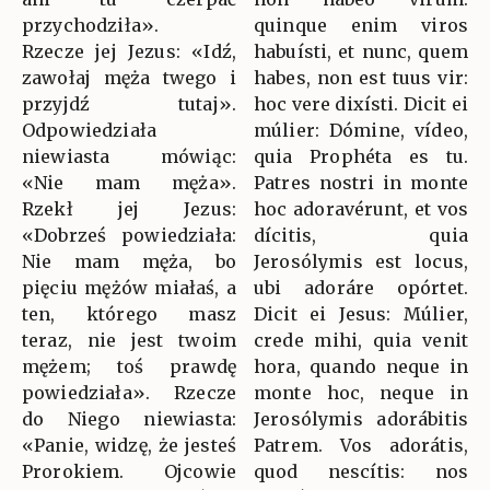
przychodziła».
quinque enim viros
Rzecze jej Jezus: «Idź,
habuísti, et nunc, quem
zawołaj męża twego i
habes, non est tuus vir:
przyjdź tutaj».
hoc vere dixísti. Dicit ei
Odpowiedziała
múlier: Dómine, vídeo,
niewiasta mówiąc:
quia Prophéta es tu.
«Nie mam męża».
Patres nostri in monte
Rzekł jej Jezus:
hoc adoravérunt, et vos
«Dobrześ powiedziała:
dícitis, quia
Nie mam męża, bo
Jerosólymis est locus,
pięciu mężów miałaś, a
ubi adoráre opórtet.
ten, którego masz
Dicit ei Jesus: Múlier,
teraz, nie jest twoim
crede mihi, quia venit
mężem; toś prawdę
hora, quando neque in
powiedziała». Rzecze
monte hoc, neque in
do Niego niewiasta:
Jerosólymis adorábitis
«Panie, widzę, że jesteś
Patrem. Vos adorátis,
Prorokiem. Ojcowie
quod nescítis: nos