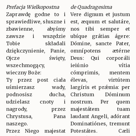
Prefacja Wielkopostna
de Quadragesima
Zaprawdę godne to i
Vere dignum et justum
sprawiedliwe, słuszne i
est, æquum et salutáre,
zbawienne, abyśmy
nos tibi semper et
zawsze i wszędzie
ubíque grátias ágere:
Tobie składali
Dómine, sancte Pater,
dziękczynienie, Panie,
omnípotens ætérne
Ojcze święty,
Deus: Qui corporáli
wszechmogący,
ieiúnio vítia
wieczny Boże:
cómprimis, mentem
Ty przez post ciała
élevas, virtútem
uśmierzasz wady,
largíris et prǽmia: per
podnosisz ducha,
Christum Dóminum
udzielasz cnoty i
nostrum. Per quem
nagrody, przez
majestátem tuam
Chrystusa, Pana
laudant Angeli, adórant
naszego.
Dominatiónes, tremunt
Przez Niego majestat
Potestátes. Cæli