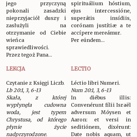
jego przyczyną
spirituálium hóstium,
pokonali zasadzki
ejus intercessióne,
nieprzyjaciół duszy i
superátis insídiis,
zasłużyli na
corónam justítiæ a te
otrzymanie od Ciebie
accípere mereámur.
wieńca
Per eúndem…
sprawiedliwości.
Przez tegoż Pana…
LEKCJA
LECTIO
Czytanie z Księgi Liczb.
Léctio libri Numeri.
Lb 20:1, 3, 6-13
Num 20:1, 3, 6-13
Skała, z której
In diébus illis:
wypłynęła cudowna
Convenérunt fílii Israël
woda, jest typem
adversum Móysen et
Chrystusa, od którego
Aaron: et versi in
płynie życie
seditiónem, dixérunt:
nadprzyrodzone.
Date nobis aquam, ut