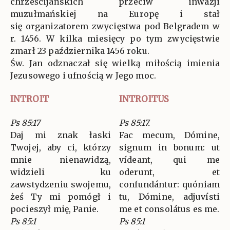
chrześcijańskich przeciw inwazji
muzułmańskiej na Europę i stał
się organizatorem zwycięstwa pod Belgradem w
r. 1456. W kilka miesięcy po tym zwycięstwie
zmarł 23 października 1456 roku.
Św. Jan odznaczał się wielką miłością imienia
Jezusowego i ufnością w Jego moc.
INTROIT
INTROITUS
Ps 85:17
Ps 85:17.
Daj mi znak łaski
Fac mecum, Dómine,
Twojej, aby ci, którzy
signum in bonum: ut
mnie nienawidzą,
vídeant, qui me
widzieli ku
oderunt, et
zawstydzeniu swojemu,
confundántur: quóniam
żeś Ty mi pomógł i
tu, Dómine, adjuvísti
pocieszył mię, Panie.
me et consolátus es me.
Ps 85:1
Ps 85:1