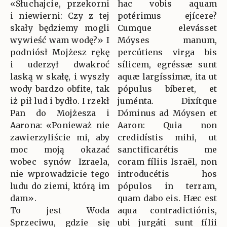
«Słuchajcie, przekorni
hac vobis aquam
i niewierni: Czy z tej
potérimus ejícere?
skały będziemy mogli
Cumque elevásset
wywieść wam wodę?» I
Móyses manum,
podniósł Mojżesz rękę
percútiens virga bis
i uderzył dwakroć
sílicem, egréssæ sunt
laską w skałę, i wyszły
aquæ largíssimæ, ita ut
wody bardzo obfite, tak
pópulus bíberet, et
iż pił lud i bydło. I rzekł
juménta. Dixítque
Pan do Mojżesza i
Dóminus ad Móysen et
Aarona: «Ponieważ nie
Aaron: Quia non
zawierzyliście mi, aby
credidístis mihi, ut
moc moją okazać
sanctificarétis me
wobec synów Izraela,
coram fíliis Israël, non
nie wprowadzicie tego
introducétis hos
ludu do ziemi, którą im
pópulos in terram,
dam».
quam dabo eis. Hæc est
To jest Woda
aqua contradictiónis,
Sprzeciwu, gdzie się
ubi jurgáti sunt fílii