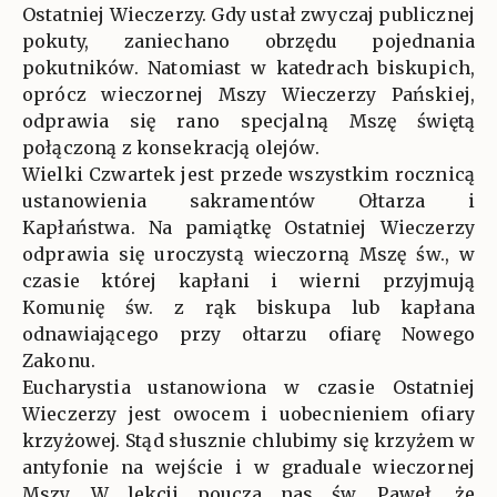
Ostatniej Wieczerzy. Gdy ustał zwyczaj publicznej
pokuty, zaniechano obrzędu pojednania
pokutników. Natomiast w katedrach biskupich,
oprócz wieczornej Mszy Wieczerzy Pańskiej,
odprawia się rano specjalną Mszę świętą
połączoną z konsekracją olejów.
Wielki Czwartek jest przede wszystkim rocznicą
ustanowienia sakramentów Ołtarza i
Kapłaństwa. Na pamiątkę Ostatniej Wieczerzy
odprawia się uroczystą wieczorną Mszę św., w
czasie której kapłani i wierni przyjmują
Komunię św. z rąk biskupa lub kapłana
odnawiającego przy ołtarzu ofiarę Nowego
Zakonu.
Eucharystia ustanowiona w czasie Ostatniej
Wieczerzy jest owocem i uobecnieniem ofiary
krzyżowej. Stąd słusznie chlubimy się krzyżem w
antyfonie na wejście i w graduale wieczornej
Mszy. W lekcji poucza nas św. Paweł, że