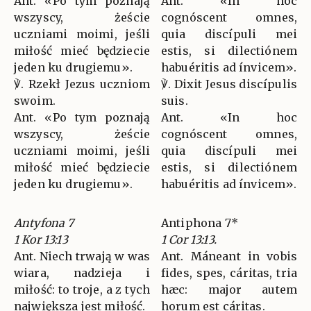
Ant. «Po tym poznają
Ant. «In hoc
wszyscy, żeście
cognóscent omnes,
uczniami moimi, jeśli
quia discípuli mei
miłość mieć będziecie
estis, si dilectiónem
jeden ku drugiemu».
habuéritis ad ínvicem».
℣. Rzekł Jezus uczniom
℣. Dixit Jesus discípulis
swoim.
suis.
Ant. «Po tym poznają
Ant. «In hoc
wszyscy, żeście
cognóscent omnes,
uczniami moimi, jeśli
quia discípuli mei
miłość mieć będziecie
estis, si dilectiónem
jeden ku drugiemu».
habuéritis ad ínvicem».
Antyfona 7
Antiphona 7*
1 Kor 13:13
1 Cor 13:13.
Ant. Niech trwają w was
Ant. Máneant in vobis
wiara, nadzieja i
fides, spes, cáritas, tria
miłość: to troje, a z tych
hæc: major autem
największa jest miłość.
horum est cáritas.