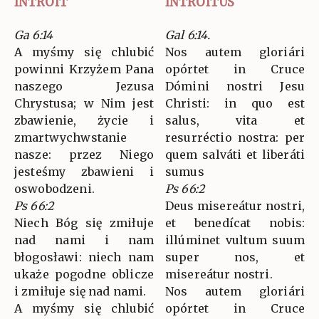
INTROIT
INTROITUS
Ga 6:14
Gal 6:14.
A myśmy się chlubić
Nos autem gloriári
powinni Krzyżem Pana
opórtet in Cruce
naszego Jezusa
Dómini nostri Jesu
Chrystusa; w Nim jest
Christi: in quo est
zbawienie, życie i
salus, vita et
zmartwychwstanie
resurréctio nostra: per
nasze: przez Niego
quem salváti et liberáti
jesteśmy zbawieni i
sumus
oswobodzeni.
Ps 66:2
Ps 66:2
Deus misereátur nostri,
Niech Bóg się zmiłuje
et benedícat nobis:
nad nami i nam
illúminet vultum suum
błogosławi: niech nam
super nos, et
ukaże pogodne oblicze
misereátur nostri.
i zmiłuje się nad nami.
Nos autem gloriári
A myśmy się chlubić
opórtet in Cruce