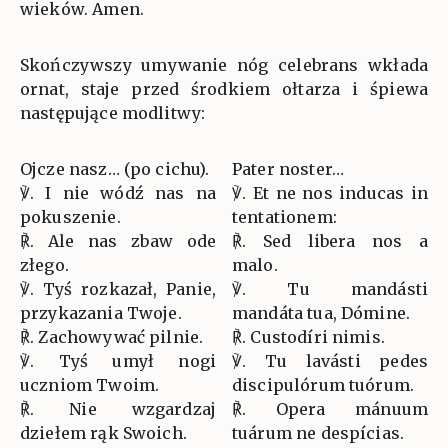
wieków. Amen.
Skończywszy umywanie nóg celebrans wkłada
ornat, staje przed środkiem ołtarza i śpiewa
następujące modlitwy:
Ojcze nasz… (po cichu).
Pater noster…
℣. I nie wódź nas na
℣. Et ne nos inducas in
pokuszenie.
tentationem:
℟. Ale nas zbaw ode
℟. Sed libera nos a
złego.
malo.
℣. Tyś rozkazał, Panie,
℣. Tu mandásti
przykazania Twoje.
mandáta tua, Dómine.
℟. Zachowywać pilnie.
℟. Custodíri nimis.
℣. Tyś umył nogi
℣. Tu lavásti pedes
uczniom Twoim.
discipulórum tuórum.
℟. Nie wzgardzaj
℟. Opera mánuum
dziełem rąk Swoich.
tuárum ne despícias.