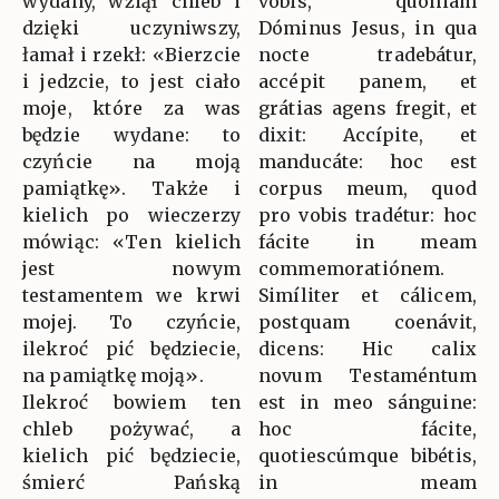
wydany, wziął chleb i
vobis, quóniam
dzięki uczyniwszy,
Dóminus Jesus, in qua
łamał i rzekł: «Bierzcie
nocte tradebátur,
i jedzcie, to jest ciało
accépit panem, et
moje, które za was
grátias agens fregit, et
będzie wydane: to
dixit: Accípite, et
czyńcie na moją
manducáte: hoc est
pamiątkę». Także i
corpus meum, quod
kielich po wieczerzy
pro vobis tradétur: hoc
mówiąc: «Ten kielich
fácite in meam
jest nowym
commemoratiónem.
testamentem we krwi
Simíliter et cálicem,
mojej. To czyńcie,
postquam coenávit,
ilekroć pić będziecie,
dicens: Hic calix
na pamiątkę moją».
novum Testaméntum
Ilekroć bowiem ten
est in meo sánguine:
chleb pożywać, a
hoc fácite,
kielich pić będziecie,
quotiescúmque bibétis,
śmierć Pańską
in meam