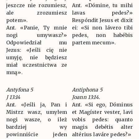
jeszcze nie rozumiesz,
Ant. «Dómine, tu mihi
ale zrozumiesz
lavas pedes?»
potem».
Respóndit Jesus et dixit
Ant. «Panie, Ty mnie
ei: «Si non lávero tibi
nogi umywasz?»
pedes, non habébis
Odpowiedział mu
partem mecum».
Jezus: «Jeśli cię nie
umyję, nie będziesz
miał uczestnictwa ze
mną».
Antyfona 5
Antiphona 5
J 13:14
Joann 13:14.
Ant. «Jeśli ja, Pan i
Ant. «Si ego, Dóminus
Mistrz wasz, umyłem
et Magíster vester, lavi
nogi wasze, o ileż
vobis pedes: quanto
bardziej wy
magis debétis alter
powinniście jeden
altérius laváre pedes?»