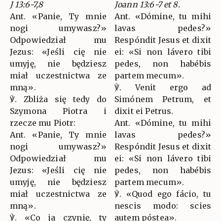
J 13:6-7,8
Joann 13:6-7 et 8.
Ant. «Panie, Ty mnie
Ant. «Dómine, tu mihi
nogi umywasz?»
lavas pedes?»
Odpowiedział mu
Respóndit Jesus et dixit
Jezus: «Jeśli cię nie
ei: «Si non lávero tibi
umyję, nie będziesz
pedes, non habébis
miał uczestnictwa ze
partem mecum».
mną».
℣. Venit ergo ad
℣. Zbliża się tedy do
Simónem Petrum, et
Szymona Piotra i
dixit ei Petrus.
rzecze mu Piotr:
Ant. «Dómine, tu mihi
Ant. «Panie, Ty mnie
lavas pedes?»
nogi umywasz?»
Respóndit Jesus et dixit
Odpowiedział mu
ei: «Si non lávero tibi
Jezus: «Jeśli cię nie
pedes, non habébis
umyję, nie będziesz
partem mecum».
miał uczestnictwa ze
℣. «Quod ego fácio, tu
mną».
nescis modo: scies
℣. «Co ja czynię, ty
autem póstea».