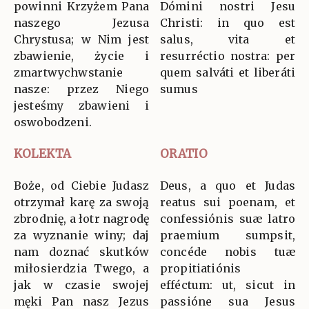
powinni Krzyżem Pana
Dómini nostri Jesu
naszego Jezusa
Christi: in quo est
Chrystusa; w Nim jest
salus, vita et
zbawienie, życie i
resurréctio nostra: per
zmartwychwstanie
quem salváti et liberáti
nasze: przez Niego
sumus
jesteśmy zbawieni i
oswobodzeni.
KOLEKTA
ORATIO
Boże, od Ciebie Judasz
Deus, a quo et Judas
otrzymał karę za swoją
reatus sui poenam, et
zbrodnię, a łotr nagrodę
confessiónis suæ latro
za wyznanie winy; daj
praemium sumpsit,
nam doznać skutków
concéde nobis tuæ
miłosierdzia Twego, a
propitiatiónis
jak w czasie swojej
efféctum: ut, sicut in
męki Pan nasz Jezus
passióne sua Jesus