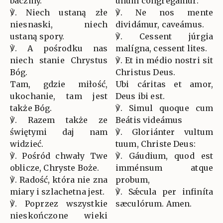
baczmy.
unum congregámur:
℣. Niech ustaną złe
℣. Ne nos mente
niesnaski, niech
dividámur, caveámus.
ustaną spory.
℣. Cessent júrgia
℣. A pośrodku nas
malígna, cessent lites.
niech stanie Chrystus
℣. Et in médio nostri sit
Bóg.
Christus Deus.
Tam, gdzie miłość,
Ubi cáritas et amor,
ukochanie, tam jest
Deus ibi est.
także Bóg.
℣. Simul quoque cum
℣. Razem także ze
Beátis videámus
świętymi daj nam
℣. Gloriánter vultum
widzieć.
tuum, Christe Deus:
℣. Pośród chwały Twe
℣. Gáudium, quod est
oblicze, Chryste Boże.
imménsum atque
℣. Radość, która nie zna
probum,
miary i szlachetna jest.
℣. Sǽcula per infiníta
℣. Poprzez wszystkie
sæculórum. Amen.
nieskończone wieki