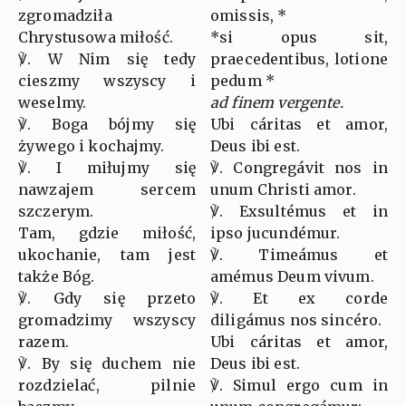
zgromadziła
omissis, *
Chrystusowa miłość.
*si opus sit,
℣. W Nim się tedy
praecedentibus, lotione
cieszmy wszyscy i
pedum *
weselmy.
ad finem vergente.
℣. Boga bójmy się
Ubi cáritas et amor,
żywego i kochajmy.
Deus ibi est.
℣. I miłujmy się
℣. Congregávit nos in
nawzajem sercem
unum Christi amor.
szczerym.
℣. Exsultémus et in
Tam, gdzie miłość,
ipso jucundémur.
ukochanie, tam jest
℣. Timeámus et
także Bóg.
amémus Deum vivum.
℣. Gdy się przeto
℣. Et ex corde
gromadzimy wszyscy
diligámus nos sincéro.
razem.
Ubi cáritas et amor,
℣. By się duchem nie
Deus ibi est.
rozdzielać, pilnie
℣. Simul ergo cum in