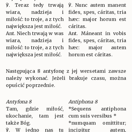
℣. Teraz tedy trwają
℣. Nunc autem manent
wiara, nadzieja i
fides, spes, cáritas, tria
miłość: to troje, a z tych
hæc: major horum est
największa jest miłość.
cáritas.
Ant. Niech trwają w was
Ant. Máneant in vobis
wiara, nadzieja i
fides, spes, cáritas, tria
miłość: to troje, a z tych
hæc: major autem
największa jest miłość.
horum est cáritas.
Następująca 8 antyfonę z jej wersetami zawsze
należy wykonać. Jeżeli brakuje czasu, można
opuścić poprzednie.
Antyfona 8
Antiphona 8
Tam, gdzie miłość,
*Sequens antiphona
ukochanie, tam jest
cum suis versibus *
także Bóg.
*numquam omittitur;
℣. W jedno nas tu
incipitur autem,