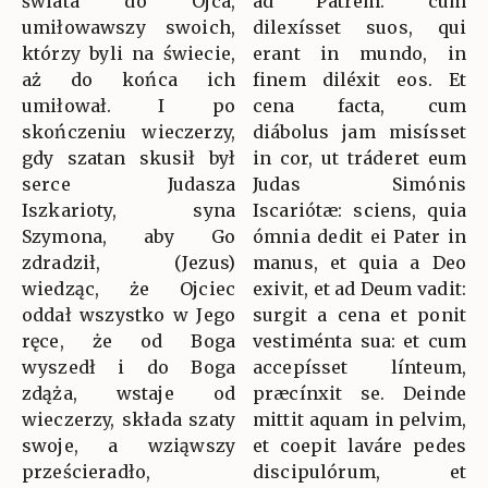
świata do Ojca,
ad Patrem: cum
umiłowawszy swoich,
dilexísset suos, qui
którzy byli na świecie,
erant in mundo, in
aż do końca ich
finem diléxit eos. Et
umiłował. I po
cena facta, cum
skończeniu wieczerzy,
diábolus jam misísset
gdy szatan skusił był
in cor, ut tráderet eum
serce Judasza
Judas Simónis
Iszkarioty, syna
Iscariótæ: sciens, quia
Szymona, aby Go
ómnia dedit ei Pater in
zdradził, (Jezus)
manus, et quia a Deo
wiedząc, że Ojciec
exivit, et ad Deum vadit:
oddał wszystko w Jego
surgit a cena et ponit
ręce, że od Boga
vestiménta sua: et cum
wyszedł i do Boga
accepísset línteum,
zdąża, wstaje od
præcínxit se. Deinde
wieczerzy, składa szaty
mittit aquam in pelvim,
swoje, a wziąwszy
et coepit laváre pedes
prześcieradło,
discipulórum, et