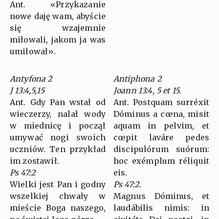
Ant. «Przykazanie
nowe daję wam, abyście
się wzajemnie
miłowali, jakom ja was
umiłował».
Antyfona 2
Antiphona 2
J 13:4,5,15
Joann 13:4, 5 et 15.
Ant. Gdy Pan wstał od
Ant. Postquam surréxit
wieczerzy, nalał wody
Dóminus a cœna, misit
w miednicę i począł
aquam in pelvim, et
umywać nogi swoich
cœpit laváre pedes
uczniów. Ten przykład
discipulórum suórum:
im zostawił.
hoc exémplum réliquit
Ps 47:2
eis.
Wielki jest Pan i godny
Ps 47:2.
wszelkiej chwały w
Magnus Dóminus, et
mieście Boga naszego,
laudábilis nimis: in