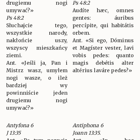
drugiemu nogi
Ps 48:2
umywać?»
Audíte hæc, omnes
Ps 48:2
gentes: áuribus
Słuchajcie tego,
percípite, qui habitátis
wszystkie narody,
orbem.
nakłońcie uszy,
Ant. «Si ego, Dóminus
wszyscy mieszkańcy
et Magíster vester, lavi
ziemi.
vobis pedes: quanto
Ant. «Jeśli ja, Pan i
magis debétis alter
Mistrz wasz, umyłem
altérius laváre pedes?»
nogi wasze, o ileż
bardziej wy
powinniście jeden
drugiemu nogi
umywać?»
Antyfona 6
Antiphona 6
J 13:35
Joann 13:35.