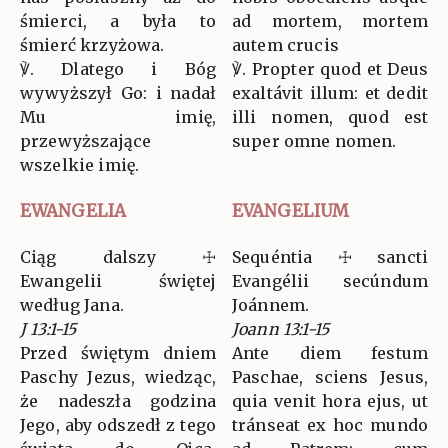
śmierci, a była to
ad mortem, mortem
śmierć krzyżowa.
autem crucis
℣. Dlatego i Bóg
℣. Propter quod et Deus
wywyższył Go: i nadał
exaltávit illum: et dedit
Mu imię,
illi nomen, quod est
przewyższające
super omne nomen.
wszelkie imię.
EWANGELIA
EVANGELIUM
Ciąg dalszy ☩
Sequéntia ☩ sancti
Ewangelii świętej
Evangélii secúndum
według Jana.
Joánnem.
J 13:1-15
Joann 13:1-15
Przed świętym dniem
Ante diem festum
Paschy Jezus, wiedząc,
Paschae, sciens Jesus,
że nadeszła godzina
quia venit hora ejus, ut
Jego, aby odszedł z tego
tránseat ex hoc mundo