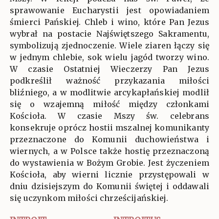
sprawowanie Eucharystii jest opowiadaniem
śmierci Pańskiej. Chleb i wino, które Pan Jezus
wybrał na postacie Najświętszego Sakramentu,
symbolizują zjednoczenie. Wiele ziaren łączy się
w jednym chlebie, sok wielu jagód tworzy wino.
W czasie Ostatniej Wieczerzy Pan Jezus
podkreślił ważność przykazania miłości
bliźniego, a w modlitwie arcykapłańskiej modlił
się o wzajemną miłość między członkami
Kościoła. W czasie Mszy św. celebrans
konsekruje oprócz hostii mszalnej komunikanty
przeznaczone do Komunii duchowieństwa i
wiernych, a w Polsce także hostię przeznaczoną
do wystawienia w Bożym Grobie. Jest życzeniem
Kościoła, aby wierni licznie przystępowali w
dniu dzisiejszym do Komunii świętej i oddawali
się uczynkom miłości chrześcijańskiej.