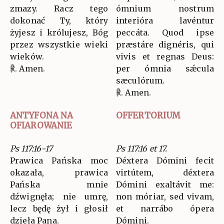
zmazy. Racz tego
ómnium nostrum
dokonać Ty, który
interióra lavéntur
żyjesz i królujesz, Bóg
peccáta. Quod ipse
przez wszystkie wieki
præstáre dignéris, qui
wieków.
vivis et regnas Deus:
℟. Amen.
per ómnia sǽcula
sæculórum.
℟. Amen.
ANTYFONA NA
OFFERTORIUM
OFIAROWANIE
Ps 117:16-17
Ps 117:16 et 17.
Prawica Pańska moc
Déxtera Dómini fecit
okazała, prawica
virtútem, déxtera
Pańska mnie
Dómini exaltávit me:
dźwignęła; nie umrę,
non móriar, sed vivam,
lecz będę żył i głosił
et narrábo ópera
dzieła Pana.
Dómini.