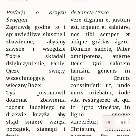
Prefacja o Krzyżu
de Sancta Cruce
Świętym
Vere dignum et justum
Zaprawdę godne to i
est, æquum et salutáre,
sprawiedliwe, słuszne i
nos tibi semper et
zbawienne, abyśmy
ubíque grátias ágere:
zawsze i wszędzie
Dómine sancte, Pater
Tobie składali
omnípotens, ætérne
dziękczynienie, Panie,
Deus: Qui salútem
Ojcze święty,
humáni géneris in
wszechmogący,
ligno Crucis
wieczny Boże:
constituísti: ut, unde
Tyś postanowił
mors oriebátur, inde
dokonać zbawienia
vita resúrgeret: et, qui
rodzaju ludzkiego na
in ligno vincébat, in
drzewie krzyża, aby
ligno quoque
skąd smierć wzięła
vincerétur: per
PL
LAT
początek, stamtąd i
Christum, Dóminum