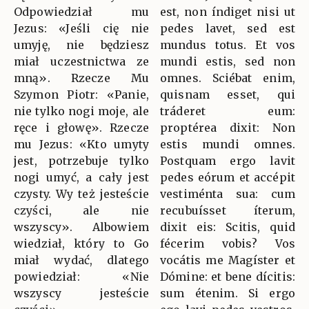
Odpowiedział mu
est, non índiget nisi ut
Jezus: «Jeśli cię nie
pedes lavet, sed est
umyję, nie będziesz
mundus totus. Et vos
miał uczestnictwa ze
mundi estis, sed non
mną». Rzecze Mu
omnes. Sciébat enim,
Szymon Piotr: «Panie,
quisnam esset, qui
nie tylko nogi moje, ale
tráderet eum:
ręce i głowę». Rzecze
proptérea dixit: Non
mu Jezus: «Kto umyty
estis mundi omnes.
jest, potrzebuje tylko
Postquam ergo lavit
nogi umyć, a cały jest
pedes eórum et accépit
czysty. Wy też jesteście
vestiménta sua: cum
czyści, ale nie
recubuísset íterum,
wszyscy». Albowiem
dixit eis: Scitis, quid
wiedział, który to Go
fécerim vobis? Vos
miał wydać, dlatego
vocátis me Magíster et
powiedział: «Nie
Dómine: et bene dícitis:
wszyscy jesteście
sum étenim. Si ergo