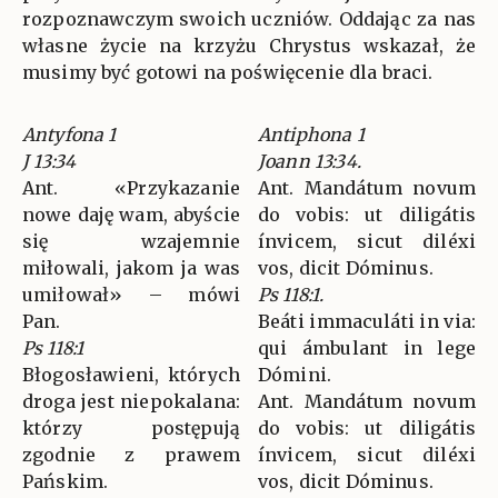
rozpoznawczym swoich uczniów. Oddając za nas
własne życie na krzyżu Chrystus wskazał, że
musimy być gotowi na poświęcenie dla braci.
Antyfona 1
Antiphona 1
J 13:34
Joann 13:34.
Ant. «Przykazanie
Ant. Mandátum novum
nowe daję wam, abyście
do vobis: ut diligátis
się wzajemnie
ínvicem, sicut diléxi
miłowali, jakom ja was
vos, dicit Dóminus.
umiłował» – mówi
Ps 118:1.
Pan.
Beáti immaculáti in via:
Ps 118:1
qui ámbulant in lege
Błogosławieni, których
Dómini.
droga jest niepokalana:
Ant. Mandátum novum
którzy postępują
do vobis: ut diligátis
zgodnie z prawem
ínvicem, sicut diléxi
Pańskim.
vos, dicit Dóminus.