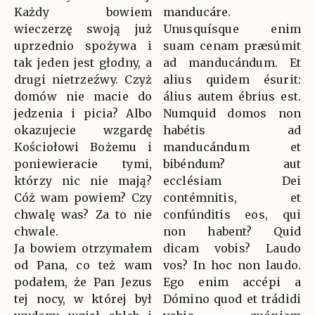
Każdy bowiem
manducáre.
wieczerzę swoją już
Unusquísque enim
uprzednio spożywa i
suam cenam præsúmit
tak jeden jest głodny, a
ad manducándum. Et
drugi nietrzeźwy. Czyż
alius quidem ésurit:
domów nie macie do
álius autem ébrius est.
jedzenia i picia? Albo
Numquid domos non
okazujecie wzgardę
habétis ad
Kościołowi Bożemu i
manducándum et
poniewieracie tymi,
bibéndum? aut
którzy nic nie mają?
ecclésiam Dei
Cóż wam powiem? Czy
contémnitis, et
chwalę was? Za to nie
confúnditis eos, qui
chwale.
non habent? Quid
Ja bowiem otrzymałem
dicam vobis? Laudo
od Pana, co też wam
vos? In hoc non laudo.
podałem, że Pan Jezus
Ego enim accépi a
tej nocy, w której był
Dómino quod et trádidi