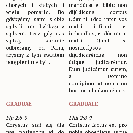
chorych i słabych i
mandúcat et bibit: non
wielu pomarło. Bo
dijúdicans corpus
gdybyśmy sami siebie
Dómini. Ideo inter vos
sądzili, nie bylibyśmy
multi infirmi et
sądzeni. Lecz gdy nas
imbecílles, et dórmiunt
sądzą, karanie
multi. Quod si
odbieramy od Pana,
nosmetípsos
abyśmy z tym światem
dijudicarémus, non
potępieni nie byli.
útique judicarémur.
Dum judicámur autem,
a Dómino
corrípimur,ut non cum
hoc mundo damnémur.
GRADUAŁ
GRADUALE
Flp 2:8-9
Phil 2:8-9
Chrystus stał się dla
Christus factus est pro
nas posłuszny aż do
nobis oboediens usque