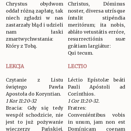
Chrystus obydwom
Christus, Dóminus
oddał różną zapłatę, tak
noster, diversa utrísque
niech zgładzi w nas
íntulit stipéndia
zastarzały błąd i udzieli
meritórum; ita nobis,
nam łaski
abláto vetustátis erróre,
zmartwychwstania:
resurrectiónis suæ
Który z Tobą.
grátiam largiátur:
Qui tecum.
LEKCJA
LECTIO
Czytanie z Listu
Léctio Epístolæ beáti
świętego Pawła
Pauli Apóstoli ad
Apostoła do Koryntian.
Corínthios.
1 Kor 11:20-32
1 Cor 11:20-32.
Bracia: Gdy się tedy
Fratres:
wespół schodzicie, nie
Conveniéntibus vobis
jest to już pożywanie
in unum, jam non est
wieczerzy Pańskiej.
Domínicam coenam