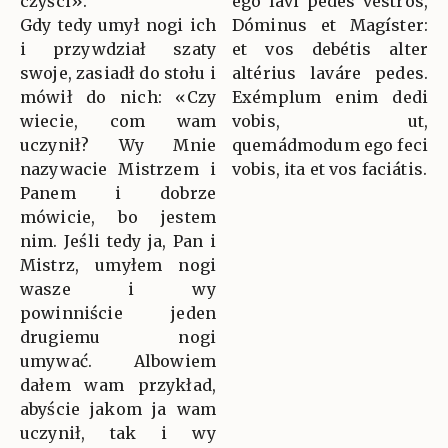
czyści».
ego lavi pedes vestros,
Gdy tedy umył nogi ich
Dóminus et Magíster:
i przywdział szaty
et vos debétis alter
swoje, zasiadł do stołu i
altérius laváre pedes.
mówił do nich: «Czy
Exémplum enim dedi
wiecie, com wam
vobis, ut,
uczynił? Wy Mnie
quemádmodum ego feci
nazywacie Mistrzem i
vobis, ita et vos faciátis.
Panem i dobrze
mówicie, bo jestem
nim. Jeśli tedy ja, Pan i
Mistrz, umyłem nogi
wasze i wy
powinniście jeden
drugiemu nogi
umywać. Albowiem
dałem wam przykład,
abyście jakom ja wam
uczynił, tak i wy