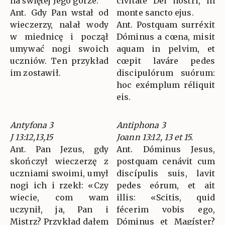
na świętej Jego górze.
civitáte Dei nostri, in
Ant. Gdy Pan wstał od
monte sancto ejus.
wieczerzy, nalał wody
Ant. Postquam surréxit
w miednicę i począł
Dóminus a cœna, misit
umywać nogi swoich
aquam in pelvim, et
uczniów. Ten przykład
cœpit laváre pedes
im zostawił.
discipulórum suórum:
hoc exémplum réliquit
eis.
Antyfona 3
Antiphona 3
J 13:12,13,15
Joann 13:12, 13 et 15.
Ant. Pan Jezus, gdy
Ant. Dóminus Jesus,
skończył wieczerzę z
postquam cenávit cum
uczniami swoimi, umył
discípulis suis, lavit
nogi ich i rzekł: «Czy
pedes eórum, et ait
wiecie, com wam
illis: «Scitis, quid
uczynił, ja, Pan i
fécerim vobis ego,
Mistrz? Przykład dałem
Dóminus et Magíster?