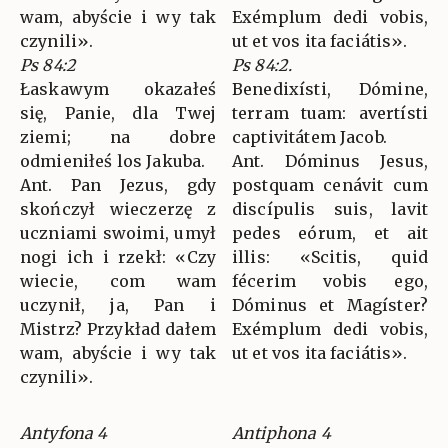
wam, abyście i wy tak
Exémplum dedi vobis,
czynili».
ut et vos ita faciátis».
Ps 84:2
Ps 84:2.
Łaskawym okazałeś
Benedixísti, Dómine,
się, Panie, dla Twej
terram tuam: avertísti
ziemi; na dobre
captivitátem Jacob.
odmieniłeś los Jakuba.
Ant. Dóminus Jesus,
Ant. Pan Jezus, gdy
postquam cenávit cum
skończył wieczerzę z
discípulis suis, lavit
uczniami swoimi, umył
pedes eórum, et ait
nogi ich i rzekł: «Czy
illis: «Scitis, quid
wiecie, com wam
fécerim vobis ego,
uczynił, ja, Pan i
Dóminus et Magíster?
Mistrz? Przykład dałem
Exémplum dedi vobis,
wam, abyście i wy tak
ut et vos ita faciátis».
czynili».
Antyfona 4
Antiphona 4