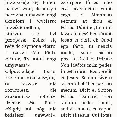
przepasuje się. Potem
extérgere línteo, quo
nalewa wody do misy i
erat præcínctus. Venit
poczyna umywać nogi
ergo ad Simónem
uczniom i wycierać
Petrum. Et dicit ei
prześcieradłem,
Petrus: Dómine, tu mihi
którym się był
lavas pedes? Respóndit
przepasał. Zbliża się
Jesus et dixit ei: Quod
tedy do Szymona Piotra.
ego fácio, tu nescis
I rzecze Mu Piotr.
modo, scies autem
«Panie, Ty mnie nogi
póstea. Dicit ei Petrus:
umywasz?»
Non lavábis mihi pedes
Odpowiadając Jezus,
in ætérnum. Respóndit
rzekł mu: «Co ja czynię,
ei Jesus: Si non lávero
ty jeszcze nie
te, non habébis partem
rozumiesz, ale
mecum. Dicit ei Simon
zrozumiesz potem».
Petrus: Dómine, non
Rzecze Mu Piotr:
tantum pedes meos,
«Nigdy mi nóg nie
sed et manus et caput.
będziesz umywał».
Dicit ei Jesus: Qui lotus