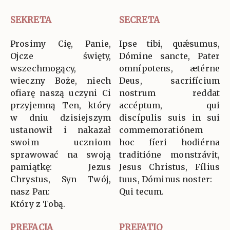
SEKRETA
SECRETA
Prosimy Cię, Panie,
Ipse tibi, quǽsumus,
Ojcze święty,
Dómine sancte, Pater
wszechmogący,
omnípotens, ætérne
wieczny Boże, niech
Deus, sacrifícium
ofiarę naszą uczyni Ci
nostrum reddat
przyjemną Ten, który
accéptum, qui
w dniu dzisiejszym
discípulis suis in sui
ustanowił i nakazał
commemoratiónem
swoim uczniom
hoc fíeri hodiérna
sprawować na swoją
traditióne monstrávit,
pamiątkę: Jezus
Jesus Christus, Fílius
Chrystus, Syn Twój,
tuus, Dóminus noster:
nasz Pan:
Qui tecum.
Który z Tobą.
PREFACJA
PREFATIO