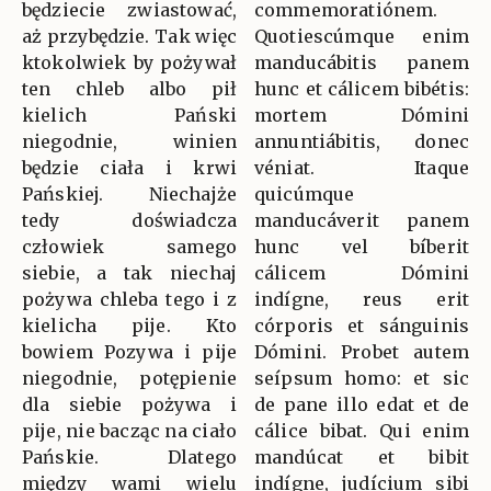
będziecie zwiastować,
commemoratiónem.
aż przybędzie. Tak więc
Quotiescúmque enim
ktokolwiek by pożywał
manducábitis panem
ten chleb albo pił
hunc et cálicem bibétis:
kielich Pański
mortem Dómini
niegodnie, winien
annuntiábitis, donec
będzie ciała i krwi
véniat. Itaque
Pańskiej. Niechajże
quicúmque
tedy doświadcza
manducáverit panem
człowiek samego
hunc vel bíberit
siebie, a tak niechaj
cálicem Dómini
pożywa chleba tego i z
indígne, reus erit
kielicha pije. Kto
córporis et sánguinis
bowiem Pozywa i pije
Dómini. Probet autem
niegodnie, potępienie
seípsum homo: et sic
dla siebie pożywa i
de pane illo edat et de
pije, nie bacząc na ciało
cálice bibat. Qui enim
Pańskie. Dlatego
mandúcat et bibit
między wami wielu
indígne, judícium sibi