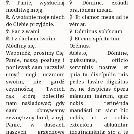
℣. Panie, wysłuchaj
℣. Dómine, exáudi
modlitwę moją.
oratiónem meam.
℟. A wołanie moje niech
℟. Et clamor meus ad te
do Ciebie przyjdzie.
véniat.
℣. Pan z wami.
℣. Dóminus vobíscum.
℟. I z duchem twoim.
℟. Et cum spíritu tuo.
Módlmy się.
Orémus.
Wspomóż, prosimy Cię,
Adésto, Dómine,
Panie, naszą posługę i
quǽsumus, offício
ponieważ sam raczyłeś
servitútis nostræ: et
umyć nogi uczniom
quia tu discípulis tuis
swoim, nie gardź
pedes laváre dignátus
czynnością Twoich
es, ne despícias ópera
rąk, którą poleciłeś
mánuum tuárum, quæ
nam naśladować; gdy
nobis retinénda
sami obmywamy
mandásti: ut, sicut hic
zewnętrzny brud, zmyj,
nobis, et a nobis
Panie, w duszach
exterióra abluúntur
naszych grzechowe
inquinaménta; sic a te