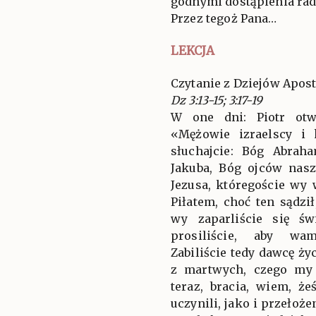
godnymi dostąpienia rad
Przez tegoż Pana…
LEKCJA
Czytanie z Dziejów Apost
Dz 3:13-15; 3:17-19
W one dni: Piotr otw
«Mężowie izraelscy i 
słuchajcie: Bóg Abrah
Jakuba, Bóg ojców nas
Jezusa, któregoście wy 
Piłatem, choć ten sądzi
wy zaparliście się św
prosiliście, aby wa
Zabiliście tedy dawcę ży
z martwych, czego my 
teraz, bracia, wiem, ż
uczynili, jako i przełoże