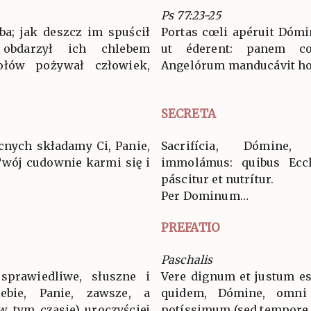
Ps 77:23-25
ba; jak deszcz im spuścił
Portas cœli apéruit Dómin
bdarzył ich chlebem
ut éderent: panem c
iołów pożywał człowiek,
Angelórum manducávit hom
SECRETA
cnych składamy Ci, Panie,
Sacrifícia, Dómine,
 Twój cudownie karmi się i
immolámus: quibus Ecclé
páscitur et nutrítur.
Per Dominum…
PREFATIO
Paschalis
sprawiedliwe, słuszne i
Vere dignum et justum es
ebie, Panie, zawsze, a
quidem, Dómine, omni
w tym czasie) uroczyściej
potíssimum (sed tempore 