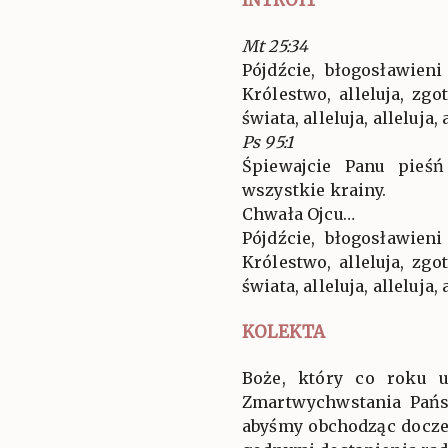
Mt 25:34
Pójdźcie, błogosławien
Królestwo, alleluja, z
świata, alleluja, alleluja, 
Ps 95:1
Śpiewajcie Panu pieśń
wszystkie krainy.
Chwała Ojcu…
Pójdźcie, błogosławien
Królestwo, alleluja, z
świata, alleluja, alleluja, 
KOLEKTA
Boże, który co roku 
Zmartwychwstania Pańs
abyśmy obchodząc doczes