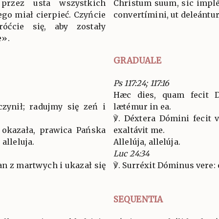
przez usta wszystkich
Christum suum, sic implév
ego miał cierpieć. Czyńcie
convertímini, ut deleántur
óćcie się, aby zostały
e».
GRADUALE
Ps 117:24; 117:16
Hæc dies, quam fecit D
czynił; radujmy się zeń i
lætémur in ea.
℣. Déxtera Dómini fecit 
 okazała, prawica Pańska
exaltávit me.
alleluja.
Allelúja, allelúja.
Luc 24:34
an z martwych i ukazał się
℣. Surréxit Dóminus vere: 
SEQUENTIA