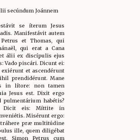
élii secúndum Joánnem
stávit se íterum Jesus
adis. Manifestávit autem
 Petrus et Thomas, qui
hánaël, qui erat a Cana
et álii ex discípulis ejus
: Vado piscári. Dicunt ei:
 exiérunt et ascendérunt
nihil prendidérunt. Mane
us in lítore: non tamen
ia Jesus est. Dixit ergo
d pulmentárium habétis?
Dicit eis: Míttite in
inveniétis. Misérunt ergo:
 tráhere præ multitúdine
ulus ille, quem diligébat
est. Simon Petrus cum