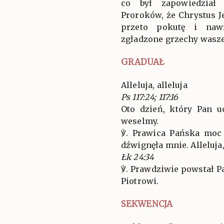
co był zapowiedział 
Proroków, że Chrystus J
przeto pokutę i nawr
zgładzone grzechy wasz
GRADUAŁ
Alleluja, alleluja
Ps 117:24; 117:16
Oto dzień, który Pan u
weselmy.
℣. Prawica Pańska moc
dźwignęła mnie. Alleluja, 
Łk 24:34
℣. Prawdziwie powstał P
Piotrowi.
SEKWENCJA