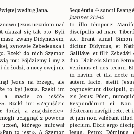
świętej według Jana.
Sequéntia ☩ sancti Evang
Joannes 21:1-14
ę znowu Jezus uczniom nad
In illo témpore: Manife
 ukazał się tak oto: Byli
discípulis ad mare Tiberí
Tomasz, zwany Didymusem,
sic. Erant simul Simon
skej, synowie Zebedeusza i
dícitur Dídymus, et Nat
go. Rzekł do nich Szymon
Galilǽæ, et fílii Zebedǽi 
Mówią mu: Pójdziemy i my z
duo. Dicit eis Simon Petrus
li do łodzi, a nocy owej nic
Venímus et nos tecum. Et
in navim: et illa nocte 
anął Jezus na brzegu, ale
autem facto, stetit Jes
że to był Jezus. Rzekł im
cognovérunt discípuli, qu
i, a macie co jeść?»
eis Jesus: Púeri, numqui
e». Rzekł im: «Zapuśćcie
Respondérunt ei: Non. 
e łodzi, a znajdziecie».
déxteram navígii rete, et 
ie mogli uciągnąć z powodu
et jam non valébant illud
 uczeń, którego miłował
píscium. Dixit ergo discíp
: «Pan to jest». A Szymon
Jesus, Petro: Dóminus 