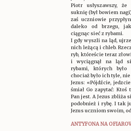
Piotr usłyszawszy, że
suknię (był bowiem nagi)
zaś uczniowie przypłyn
daleko od brzegu, ja
ciągnąc sieć z rybami.
I gdy wyszli na ląd, ujrz
nich leżącą i chleb. Rzec
ryb, któreście teraz zło
i wyciągnął na ląd s
rybami, których było 
chociaż było ich tyle, ni
Jezus: «Pójdźcie, jedzci
śmiał Go zapytać: Ktoś t
Pan jest. A Jezus zbliża s
podobnież i rybę. I tak j
Jezus uczniom swoim, o
ANTYFONA NA OFIARO