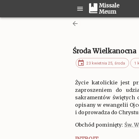
Missale
Meum
Środa Wielkanocna
23 kwietnia 25, środa
1 k
Życie katolickie jest 
zaproszeniem do udzia
sakramentów świętych c
opisany w ewangelii Ojco
i doprowadza do Chrystu
Obchód pominięty:
Św. W
INTROIT