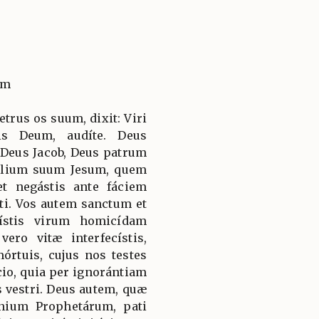
um
etrus os suum, dixit: Viri
tis Deum, audíte. Deus
 Deus Jacob, Deus patrum
Fílium suum Jesum, quem
et negástis ante fáciem
ítti. Vos autem sanctum et
tístis virum homicídam
ero vitæ interfecístis,
órtuis, cujus nos testes
cio, quia per ignorántiam
es vestri. Deus autem, quæ
nium Prophetárum, pati