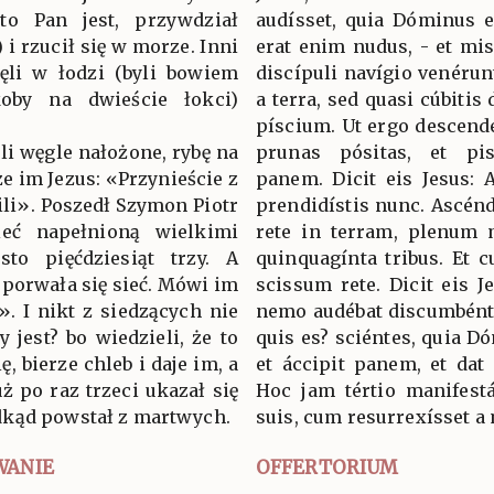
 to Pan jest, przywdział
audísset, quia Dóminus es
 i rzucił się w morze. Inni
erat enim nudus, - et mis
ęli w łodzi (byli bowiem
discípuli navígio venérun
koby na dwieście łokci)
a terra, sed quasi cúbitis 
píscium. Ut ergo descendé
eli węgle nałożone, rybę na
prunas pósitas, et pi
ze im Jezus: «Przynieście z
panem. Dicit eis Jesus: A
wili». Poszedł Szymon Piotr
prendidístis nunc. Ascéndi
ieć napełnioną wielkimi
rete in terram, plenum 
sto pięćdziesiąt trzy. A
quinquagínta tribus. Et c
e porwała się sieć. Mówi im
scissum rete. Dicit eis Je
e». I nikt z siedzących nie
nemo audébat discumbént
y jest? bo wiedzieli, że to
quis es? sciéntes, quia Dó
ię, bierze chleb i daje im, a
et áccipit panem, et dat 
uż po raz trzeci ukazał się
Hoc jam tértio manifestá
dkąd powstał z martwych.
suis, cum resurrexísset a 
WANIE
OFFERTORIUM