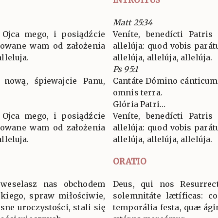
Matt 25:34
i Ojca mego, i posiądźcie
Veníte, benedícti Patris
gotowane wam od założenia
allelúja: quod vobis pará
alleluja.
allelúja, allelúja, allelúja.
Ps 95:1
 nową, śpiewajcie Panu,
Cantáte Dómino cánticum
omnis terra.
Glória Patri…
i Ojca mego, i posiądźcie
Veníte, benedícti Patris
gotowane wam od założenia
allelúja: quod vobis pará
alleluja.
allelúja, allelúja, allelúja.
ORATIO
uweselasz nas obchodem
Deus, qui nos Resurrec
kiego, spraw miłościwie,
solemnitáte lætíficas: c
ne uroczystości, stali się
temporália festa, quæ ági