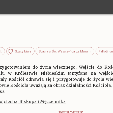
l.
Szaty białe
Stacja u Św. Wawrzyńca za Murami
Pallotinu
przygotowaniem do życia wiecznego. Wejście do Kośc
łu w Królestwie Niebieskim (antyfona na wejście
ały Kościół odnawia się i przygotowuje do życia w
wie Kościoła uważają za obraz działalności Kościoła,
sa.
ojciecha, Biskupa i Męczennika
INTROITUS