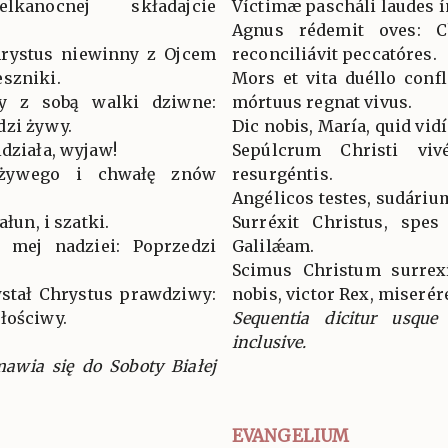
kanocnej składajcie
Víctimæ pascháli laudes 
Agnus rédemit oves: Ch
hrystus niewinny z Ojcem
reconciliávit peccatóres.
eszniki.
Mors et vita duéllo conf
ły z sobą walki dziwne:
mórtuus regnat vivus.
dzi żywy.
Dic nobis, María, quid vidí
idziała, wyjaw!
Sepúlcrum Christi viv
 żywego i chwałę znów
resurgéntis.
Angélicos testes, sudárium
ałun, i szatki.
Surréxit Christus, spe
l mej nadziei: Poprzedzi
Galilǽam.
Scimus Christum surrexí
stał Chrystus prawdziwy:
nobis, victor Rex, miserér
łościwy.
Sequentia dicitur usqu
inclusive.
awia się do Soboty Białej
EVANGELIUM