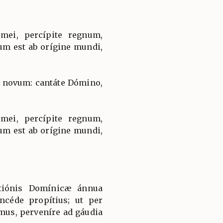
 mei, percípite regnum,
tum est ab orígine mundi,
 novum: cantáte Dómino,
 mei, percípite regnum,
tum est ab orígine mundi,
tiónis Domínicæ ánnua
oncéde propítius; ut per
mus, perveníre ad gáudia