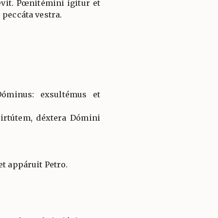
it. Pœnitémini ígitur et
 peccáta vestra.
óminus: exsultémus et
virtútem, déxtera Dómini
et appáruit Petro.