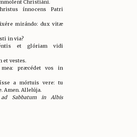
ímmolent Christiáni.
ristus ínnocens Patri
lixére mirándo: dux vitæ
sti in via?
éntis et glóriam vidi
 et vestes.
s mea: præcédet vos in
sse a mórtuis vere: tu
e. Amen. Allelúja.
e ad Sabbatum in Albis