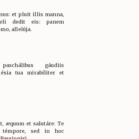
us: et pluit illis manna,
œli dedit eis: panem
o, allelúja.
 paschálibus gáudiis
sia tua mirabíliter et
t, æquum et salutáre: Te
 témpore, sed in hoc
Passionis)