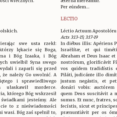
ości wiecznych.
ætérna mereámur.
Per eúndem…
LECTIO
olskich.
Léctio Actuum Apostolór
Acts 3:13-15; 3:17-19
ierając swe usta rzekł:
In diébus illis: Apériens P
którzy lękacie się Boga,
Israëlítæ, et qui timé
ama i Bóg Izaaka, i Bóg
Abraham et Deus Isaac et
zych uwielbił Syna swego
nostrórum, glorificávit 
wydali i zaparli się przed
vos quidem tradidístis 
ł, że należy Go uwolnić. A
Piláti, judicánte illo dim
iętego i sprawiedliwego
justum negástis, et pe
m ułaskawił morderce.
donári vobis: auctórem v
cia, którego Bóg wskrzesił
quem Deus suscitávit a m
świadkami jesteśmy. Ale
sumus. Et nunc, fratres, s
eście to z nieświadomości
fecístis, sicut et príncip
ni wasi. Bóg zaś spełnił to,
prænuntiávit per os óm