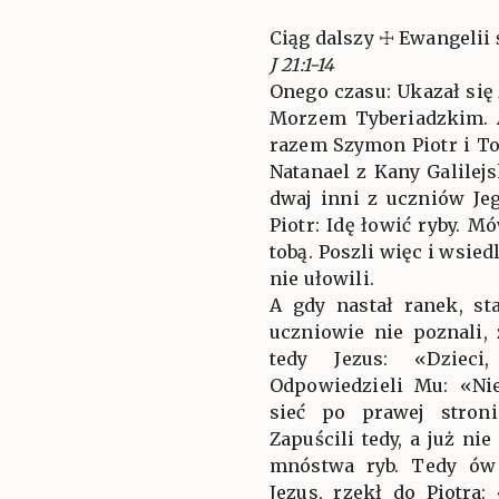
Ciąg dalszy ☩ Ewangelii 
J 21:1-14
Onego czasu: Ukazał si
Morzem Tyberiadzkim. A
razem Szymon Piotr i 
Natanael z Kany Galilej
dwaj inni z uczniów Je
Piotr: Idę łowić ryby. 
tobą. Poszli więc i wsied
nie ułowili.
A gdy nastał ranek, st
uczniowie nie poznali, 
tedy Jezus: «Dziec
Odpowiedzieli Mu: «Ni
sieć po prawej stroni
Zapuścili tedy, a już n
mnóstwa ryb. Tedy ów
Jezus, rzekł do Piotra