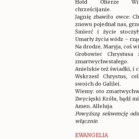
Hołd Ofierze Wiel
chrześcijanie.
Jagnię zbawiło owce: C
znowu pojednał nas, grz
Śmierć i życie stoczy
Umarły życia wódz – rzą
Na drodze, Maryja, coś w
Grobowiec Chrystusa
zmartwychwstałego.
Anielskie też świadki, i c
Wskrzesł Chrystus, ce
swoich do Galilei.
Wiemy: oto zmartwychw
Zwycięski Królu, bądź mi
Amen. Alleluja.
Powyższą sekwencję odm
włącznie.
EWANGELIA