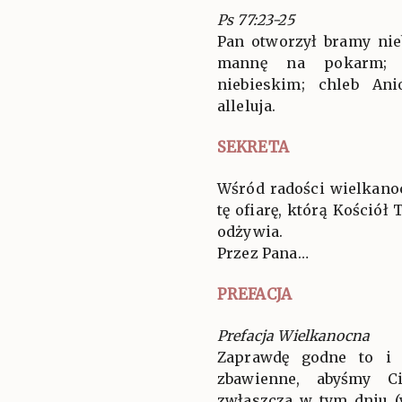
Ps 77:23-25
Pan otworzył bramy nie
mannę na pokarm; o
niebieskim; chleb An
alleluja.
SEKRETA
Wśród radości wielkano
tę ofiarę, którą Kościół
odżywia.
Przez Pana…
PREFACJA
Prefacja Wielkanocna
Zaprawdę godne to i 
zbawienne, abyśmy Ci
zwłaszcza w tym dniu (