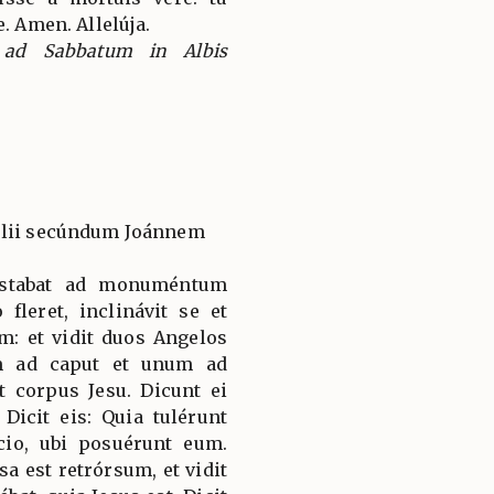
e. Amen. Allelúja.
e ad Sabbatum in Albis
élii secúndum Joánnem
 stabat ad monuméntum
fleret, inclinávit se et
: et vidit duos Angelos
um ad caput et unum ad
t corpus Jesu. Dicunt ei
 Dicit eis: Quia tulérunt
o, ubi posuérunt eum.
a est retrórsum, et vidit