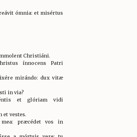
creávit ómnia: et misértus
ímmolent Christiáni.
ristus ínnocens Patri
lixére mirándo: dux vitæ
sti in via?
éntis et glóriam vidi
 et vestes.
s mea: præcédet vos in
sse a mórtuis vere: tu