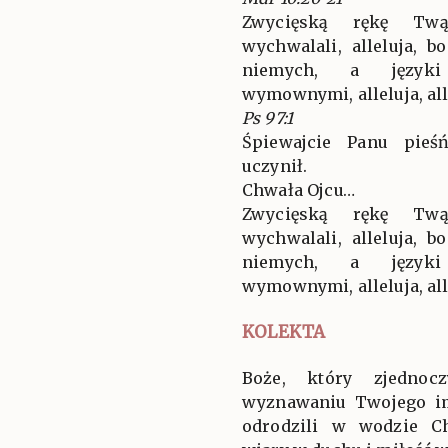
Zwycięską rękę Twą,
wychwalali, alleluja, 
niemych, a języki
wymownymi, alleluja, alle
Ps 97:1
Śpiewajcie Panu pieś
uczynił.
Chwała Ojcu…
Zwycięską rękę Twą,
wychwalali, alleluja, 
niemych, a języki
wymownymi, alleluja, alle
KOLEKTA
Boże, który zjednoc
wyznawaniu Twojego imi
odrodzili w wodzie Ch