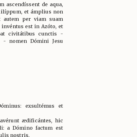
m ascendíssent de aqua,
hilíppum, et ámplius non
at autem per viam suam
invéntus est in Azóto, et
at civitátibus cunctis -
m - nomen Dómini Jesu
óminus: exsultémus et
vérunt ædificántes, hic
li: a Dómino factum est
ulis nostris.