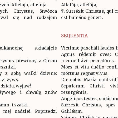
ch. Alleluja, alleluja,
Allelúja, allelúja,
ch Chrystus, Stwórca
℣. Surréxit Christus, qui 
ował się nad rodzajem
est humáno géneri.
SEQUENTIA
kanocnej składajcie
Víctimæ pascháli laudes 
Agnus rédemit oves: Ch
hrystus niewinny z Ojcem
reconciliávit peccatóres.
eszniki.
Mors et vita duéllo conf
ły z sobą walki dziwne:
mórtuus regnat vivus.
dzi żywy.
Dic nobis, María, quid vidí
idziała, wyjaw!
Sepúlcrum Christi viv
 żywego i chwałę znów
resurgéntis.
Angélicos testes, sudárium
ałun, i szatki.
Surréxit Christus, spe
l mej nadziei: Poprzedzi
Galilǽam.
Scimus Christum surrexí