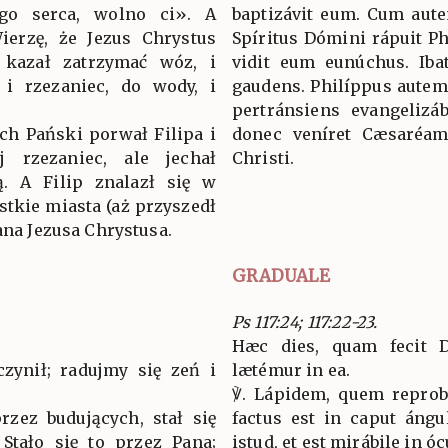
ego serca, wolno ci». A
baptizávit eum. Cum aute
ierzę, że Jezus Chrystus
Spíritus Dómini rápuit P
 kazał zatrzymać wóz, i
vidit eum eunúchus. Ib
p i rzezaniec, do wody, i
gaudens. Philíppus autem 
pertránsiens evangelizáb
ch Pański porwał Filipa i
donec veníret Cæsaréa
j rzezaniec, ale jechał
Christi.
. A Filip znalazł się w
stkie miasta (aż przyszedł
ana Jezusa Chrystusa.
GRADUALE
Ps 117:24; 117:22-23.
Hæc dies, quam fecit D
czynił; radujmy się zeń i
lætémur in ea.
℣. Lápidem, quem reproba
rzez budujących, stał się
factus est in caput ángu
Stało się to przez Pana;
istud, et est mirábile in óc