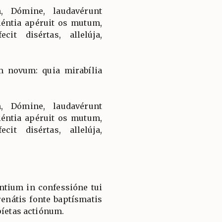
, Dómine, laudavérunt
piéntia apéruit os mutum,
cit disértas, allelúja,
 novum: quia mirabília
, Dómine, laudavérunt
piéntia apéruit os mutum,
cit disértas, allelúja,
ntium in confessióne tui
renátis fonte baptísmatis
píetas actiónum.