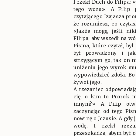
I rzekł Duch do Filipa: 
tego wozu». A Filip p
czytającego Izajasza pro
że rozumiesz, co czyta
«Jakże mogę, jeśli nik
Filipa, aby wszedł na wó
Pisma, które czytał, był
był prowadzony i jak
strzygącym go, tak on n
uniżeniu jego wyrok mu
wypowiedzieć zdoła. Bo
żywot jego.
A rzezaniec odpowiadają
cię, o kim to Prorok 
innym?» A Filip otw
zaczynając od tego Pi
nowinę o Jezusie. A gdy 
wodę. I rzekł rzeza
przeszkadza, abym był o