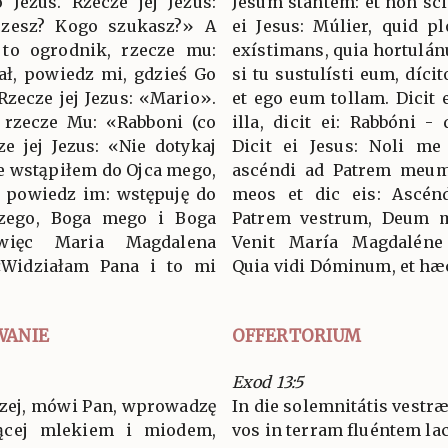
o Jezus. Rzecze jej Jezus:
Jesum stantem: et non scié
czesz? Kogo szukasz?» A
ei Jesus: Múlier, quid p
 to ogrodnik, rzecze mu:
exístimans, quia hortulánu
rał, powiedz mi, gdzieś Go
si tu sustulísti eum, díci
Rzecze jej Jezus: «Mario».
et ego eum tollam. Dicit 
 rzecze Mu: «Rabboni (co
illa, dicit ei: Rabbóni -
ze jej Jezus: «Nie dotykaj
Dicit ei Jesus: Noli m
e wstąpiłem do Ojca mego,
ascéndi ad Patrem meum:
i powiedz im: wstępuję do
meos et dic eis: Ascé
szego, Boga mego i Boga
Patrem vestrum, Deum 
więc Maria Magdalena
Venit María Magdaléne 
«Widziałam Pana i to mi
Quia vidi Dóminum, et hæc
WANIE
OFFERTORIUM
Exod 13:5
szej, mówi Pan, wprowadzę
In die solemnitátis vestr
ącej mlekiem i miodem,
vos in terram fluéntem lac 