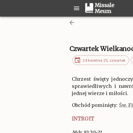
Missale
Meum
Czwartek Wielkano
24 kwietnia 25, czwartek
Chrzest święty jednoczy
sprawiedliwych i nawró
jednej wierze i miłości.
Obchód pominięty:
Św. F
INTROIT
Mdr 10:20-21