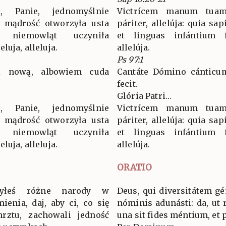
 Panie, jednomyślnie
Victrícem manum tuam
bo mądrość otworzyła usta
páriter, allelúja: quia sa
 niemowląt uczyniła
et linguas infántium fe
luja, alleluja.
allelúja.
Ps 97:1
ń nową, albowiem cuda
Cantáte Dómino cánticum
fecit.
Glória Patri…
 Panie, jednomyślnie
Victrícem manum tuam
bo mądrość otworzyła usta
páriter, allelúja: quia sa
 niemowląt uczyniła
et linguas infántium fe
luja, alleluja.
allelúja.
ORATIO
zyłeś różne narody w
Deus, qui diversitátem gé
enia, daj, aby ci, co się
nóminis adunásti: da, ut 
rztu, zachowali jedność
una sit fides méntium, et 