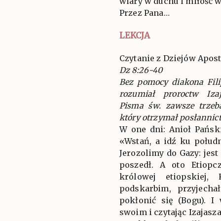
wiary w duchu i miłość 
Przez Pana…
LEKCJA
Czytanie z Dziejów Apost
Dz 8:26-40
Bez pomocy diakona Fili
rozumiał proroctw Iza
Pisma św. zawsze trzeb
który otrzymał posłannic
W one dni: Anioł Pańsk
«Wstań, a idź ku połud
Jerozolimy do Gazy: jes
poszedł. A oto Etiopcz
królowej etiopskiej,
podskarbim, przyjecha
pokłonić się (Bogu). I
swoim i czytając Izajasz