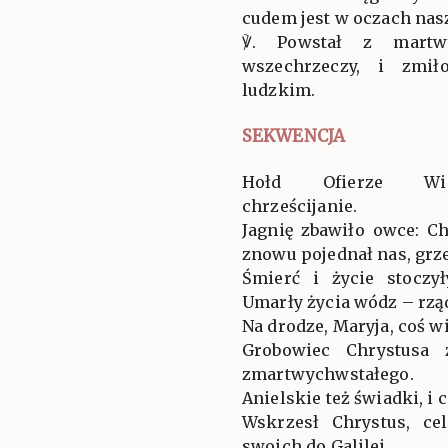
cudem jest w oczach naszy
℣. Powstał z martwy
wszechrzeczy, i zmił
ludzkim.
SEKWENCJA
Hołd Ofierze Wiel
chrześcijanie.
Jagnię zbawiło owce: C
znowu pojednał nas, grz
Śmierć i życie stoczy
Umarły życia wódz – rzą
Na drodze, Maryja, coś w
Grobowiec Chrystusa
zmartwychwstałego.
Anielskie też świadki, i c
Wskrzesł Chrystus, ce
swoich do Galilei.