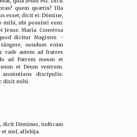
bat, quia Jesus est. Dicit
loras? quem quæris? Illa
s esset, dicit ei: Dómine,
to mihi, ubi posuísti eum:
ei Jesus: María. Convérsa
 quod dícitur Magíster. -
e tángere, nondum enim
 vade autem ad fratres
ndo ad Patrem meum et
meum et Deum vestrum.
annúntians discípulis:
 dixit mihi.
æ, dicit Dóminus, indúcam
et mel, allelúja.