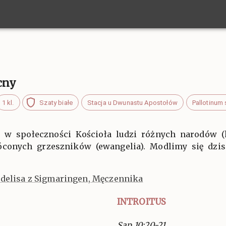
cny
1 kl.
Szaty białe
Stacja u Dwunastu Apostołów
Pallotinum 
 w społeczności Kościoła ludzi różnych narodów (kol
conych grzeszników (ewangelia). Modlimy się dzisi
idelisa z Sigmaringen, Męczennika
INTROITUS
Sap 10:20-21