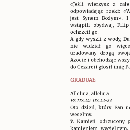
«Jeśli wierzysz z cał
odpowiadając rzekł: «W
jest Synem Bożym». I
wstąpili obydwaj, Fili
ochrzcił go.
A gdy wyszli z wody, Du
nie widział go więce
uradowany drogą swoją
Azocie i obchodząc wszy
do Cezarei) głosił imię P
GRADUAŁ
Alleluja, alleluja
Ps 117:24; 117:22-23
Oto dzień, który Pan u
weselmy.
℣. Kamień, odrzucony p
kamieniem węgielnym. 