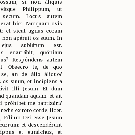
ossum, si non áliquis
avítque Philíppum, ut
t secum. Locus autem
 erat hic: Tamquam ovis
t: et sicut agnus coram
c non apéruit os suum. In
 ejus sublátum est.
is enarrábit, quóniam
ejus? Respóndens autem
it: Obsecro te, de quo
se, an de álio áliquo?
 os suum, et incípiens a
závit illi Jesum. Et dum
ad quandam aquam: et ait
d próhibet me baptizári?
redis ex toto corde, licet.
o, Fílium Dei esse Jesum
 currum: et descendérunt
íppus et eunúchus, et