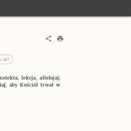
s. 427
ekta, lekcja, alleluja),
aj, aby Kościół trwał w