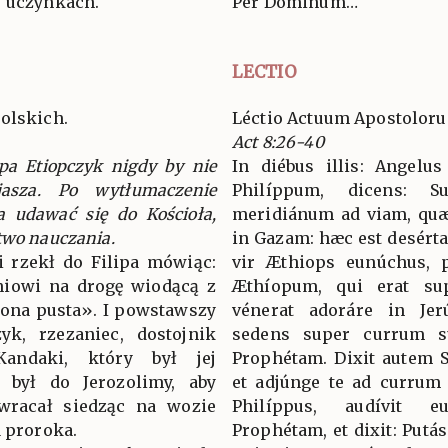
w uczynkach.
Per Dominum…
LECTIO
olskich.
Léctio Actuum Apostolor
Act 8:26-40
pa Etiopczyk nigdy by nie
In diébus illis: Angelu
jasza. Po wytłumaczenie
Philíppum, dicens: 
a udawać się do Kościoła,
meridiánum ad viam, quæ
two nauczania.
in Gazam: hæc est desérta.
i rzekł do Filipa mówiąc:
vir Æthiops eunúchus, 
niowi na drogę wiodącą z
Æthíopum, qui erat su
t ona pusta». I powstawszy
vénerat adoráre in Jerú
yk, rzezaniec, dostojnik
sedens super currum s
 Kandaki, który był jej
Prophétam. Dixit autem S
ł był do Jerozolimy, aby
et adjúnge te ad currum
 wracał siedząc na wozie
Philíppus, audívit 
a proroka.
Prophétam, et dixit: Putás