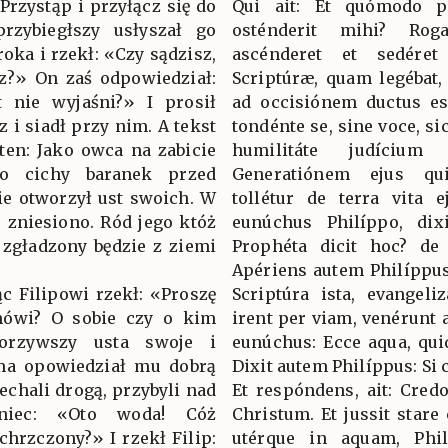
«Przystąp i przyłącz się do
Qui ait: Et quómodo p
rzybiegłszy usłyszał go
osténderit mihi? Rog
roka i rzekł: «Czy sądzisz,
ascénderet et sedére
sz?» On zaś odpowiedział:
Scriptúræ, quam legébat,
t nie wyjaśni?» I prosił
ad occisiónem ductus es
z i siadł przy nim. A tekst
tondénte se, sine voce, si
 ten: Jako owca na zabicie
humilitáte judícium
o cichy baranek przed
Generatiónem ejus qu
ie otworzył ust swoich. W
tollétur de terra vita 
 zniesiono. Ród jego któż
eunúchus Philíppo, dix
 zgładzony będzie z ziemi
Prophéta dicit hoc? de 
Apériens autem Philíppus
c Filipowi rzekł: «Proszę
Scriptúra ista, evangeli
mówi? O sobie czy o kim
irent per viam, venérunt 
orzywszy usta swoje i
eunúchus: Ecce aqua, qui
sma opowiedział mu dobrą
Dixit autem Philíppus: Si c
jechali drogą, przybyli nad
Et respóndens, ait: Cred
niec: «Oto woda! Cóż
Christum. Et jussit stare
chrzczony?» I rzekł Filip:
utérque in aquam, Phil