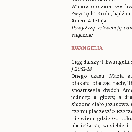
Wiemy: oto zmartwychw
Zwycięski Królu, bądź mi
Amen. Alleluja.
Powyższą sekwencję odm
włącznie.
EWANGELIA
Ciąg dalszy ☩ Ewangelii 
J 20:11-18
Onego czasu: Maria s
płakała. płacząc nachyliła
spostrzegła dwóch Ani
jednego u głowy, a dr
złożone ciało Jezusowe. 
czemu płaczesz?» Rzecze
nie wiem, gdzie Go poł
obróciła się za siebie i 