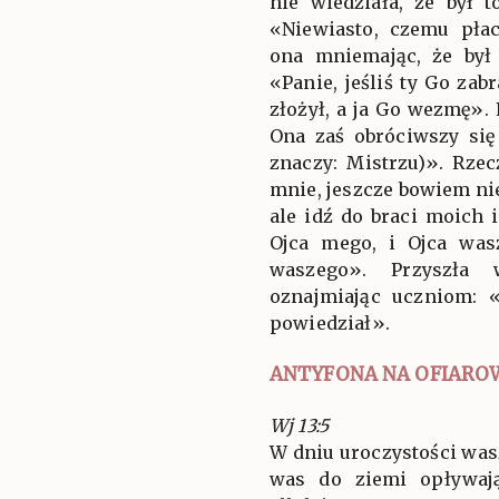
nie wiedziała, że był t
«Niewiasto, czemu pła
ona mniemając, że był
«Panie, jeśliś ty Go zab
złożył, a ja Go wezmę». 
Ona zaś obróciwszy się
znaczy: Mistrzu)». Rzec
mnie, jeszcze bowiem ni
ale idź do braci moich 
Ojca mego, i Ojca wa
waszego». Przyszła 
oznajmiając uczniom: 
powiedział».
ANTYFONA NA OFIARO
Wj 13:5
W dniu uroczystości wa
was do ziemi opływaj