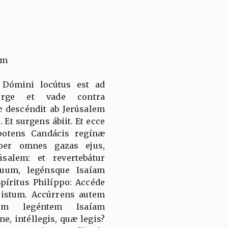
um
s Dómini locútus est ad
Surge et vade contra
 descéndit ab Jerúsalem
 Et surgens ábiit. Et ecce
potens Candácis regínæ
per omnes gazas ejus,
salem: et revertebátur
uum, legénsque Isaíam
píritus Philíppo: Accéde
 istum. Accúrrens autem
eum legéntem Isaíam
ne, intéllegis, quæ legis?