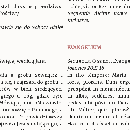
stał Chrystus prawdziwy:
nobis, victor Rex, miserér
łościwy.
Sequentia dicitur usqu
inclusive.
awia się do Soboty Białej
EVANGELIUM
świętej według Jana.
Sequéntia ☩ sancti Evang
Joannes 20:11-18
tała u grobu zewnątrz i
In illo témpore: María
 się, i zajrzała do grobu. I
foris, plorans. Dum ergo 
ołów w bieli siedzących,
prospéxit in monuméntum
ugiego u nóg, gdzie było
in albis, sedéntes, un
Mówią jej oni: «Niewiasto,
pedes, ubi pósitum fúera
 im: «Wzięto Pana mego, a
illi: Múlier, quid ploras?
ożono». To powiedziawszy.
Dóminum meum: et nésci
ujrzała Jezusa stojącego, a
Hæc cum dixísset, convérs