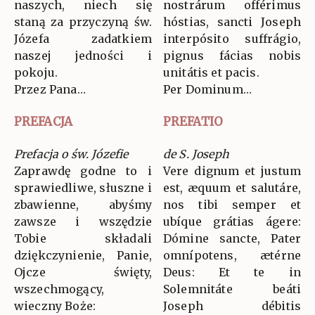
naszych, niech się
nostrárum offérimus
staną za przyczyną św.
hóstias, sancti Joseph
Józefa zadatkiem
interpósito suffrágio,
naszej jedności i
pignus fácias nobis
pokoju.
unitátis et pacis.
Przez Pana…
Per Dominum…
PREFACJA
PREFATIO
Prefacja o św. Józefie
de S. Joseph
Zaprawdę godne to i
Vere dignum et justum
sprawiedliwe, słuszne i
est, æquum et salutáre,
zbawienne, abyśmy
nos tibi semper et
zawsze i wszędzie
ubíque grátias ágere:
Tobie składali
Dómine sancte, Pater
dziękczynienie, Panie,
omnípotens, ætérne
Ojcze święty,
Deus: Et te in
wszechmogący,
Solemnitáte beáti
wieczny Boże:
Joseph débitis