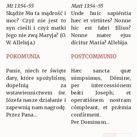
Mt 13:54-55
Matt 13:54-55
Skądże Mu ta mądrość i
Unde huic sapiéntia
moc? Czyż nie jest to
hæc et virtútes? Nonne
syn cieśli i czyż matki
hic est fabri fílius?
Jego nie zwą Maryja? (O.
Nonne mater ejus
W. Alleluja.)
dícitur María? Allelúja.
POKOMUNIA
POSTCOMMUNIO
Panie, niech te święte
Hæc sancta quæ
dary, które spożyliśmy,
súmpsimus, Dómine,
dopełnią za
per intercessiónem
wstawiennictwem św.
beáti Joseph; et
Józefa nasze działanie i
operatiónem nostram
zapewnią nam nagrodę.
cómpleant, et prǽmia
Przez Pana…
confírment.
Per Dominum…