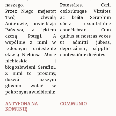
naszego.
Potestátes. Cæli
Przez Niego majestat
cælorúmque Virtútes
Twój chwalą
ac beáta Séraphim
Aniołowie, uwielbiają
sócia exsultatióne
Państwa, z lękiem
concélebrant. Cum
czczą Potęgi. A
quibus et nostras voces
wspólnie z nimi w
ut admítti júbeas,
radosnym uniesienie
deprecámur, súpplici
sławią Niebiosa, Moce
confessióne dicéntes:
niebieskie i
błogosławieni Serafini.
Z nimi to, prosimy,
dozwól i naszym
głosom wołać w
pokornym uwielbieniu:
ANTYFONA NA
COMMUNIO
KOMUNIĘ