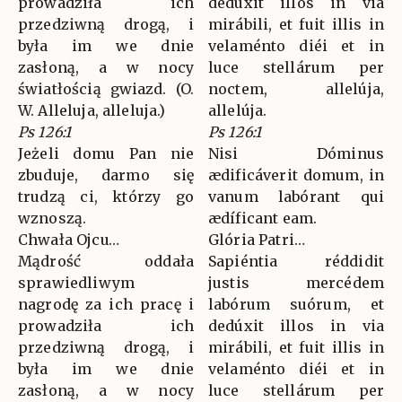
prowadziła ich
dedúxit illos in via
przedziwną drogą, i
mirábili, et fuit illis in
była im we dnie
velaménto diéi et in
zasłoną, a w nocy
luce stellárum per
światłością gwiazd. (O.
noctem, allelúja,
W. Alleluja, alleluja.)
allelúja.
Ps 126:1
Ps 126:1
Jeżeli domu Pan nie
Nisi Dóminus
zbuduje, darmo się
ædificáverit domum, in
trudzą ci, którzy go
vanum labórant qui
wznoszą.
ædíficant eam.
Chwała Ojcu…
Glória Patri…
Mądrość oddała
Sapiéntia réddidit
sprawiedliwym
justis mercédem
nagrodę za ich pracę i
labórum suórum, et
prowadziła ich
dedúxit illos in via
przedziwną drogą, i
mirábili, et fuit illis in
była im we dnie
velaménto diéi et in
zasłoną, a w nocy
luce stellárum per