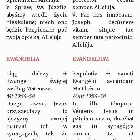
℣. Spraw, św. Józefie,
semper. Allelúja.
abyśmy wiedli życie
℣. Fac nos innócuam,
nieskalane; niech ono
Joseph, decúrrere
będzie bezpieczne pod
vitam: sitque tuo
twoją opieką. Alleluja.
semper tuta patrocínio.
Allelúja.
EWANGELIA
EVANGELIUM
Ciąg dalszy ☩
Sequéntia ☩ sancti
Ewangelii świętej
Evangélii secúndum
według Mateusza.
Matthǽum
Mt 13:54-58
Matt 13:54-58
Onego czasu: Jezus
In illo témpore:
przyszedłszy do
Véniens Jesus in
ojczyzny swojej
pátriam suam, docébat
nauczał ich w
eos in synagógis
synagogach, tak że
eórum, ita ut