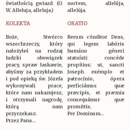
światłością gwiazd. (O.
noctem, allelúja,
W. Alleluja, alleluja.)
allelúja.
KOLEKTA
ORATIO
Boże, Stwórco
Rerum cónditor Deus,
wszechrzeczy, który
qui legem labóris
nałożyłeś na rodzaj
humáno géneri
ludzki obowiązek
statuísti: concéde
pracy, spraw łaskawie,
propítius; ut, sancti
abyśmy za przykładem
Joseph exémplo et
i pod opieką św. Józefa
patrocínio, ópera
wykonywali prace,
perficiámus quæ
które nam nakazujesz,
præcipis, et præmia
i otrzymali nagrodę,
consequámur quæ
którą nam
promíttis.
przyrzekasz.
Per Dominum…
Przez Pana…