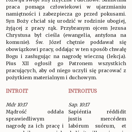
praca pomaga człowiekowi w ujarzmianiu
namiętności i zabezpiecza go przed pokusami.
Syn Boży chciał się urodzić w rodzinie ubogiej,
żyjącej z pracy rąk. Przybranym ojcem Jezusa
Chrystusa był cieśla (ewangelia, antyfona na
komunie). Św. Józef chętnie poddawał się
obowiązkowi pracy, oddając w ten sposób chwałę
Bogu i zasługując na nagrodę wieczną (lekcja).
Pius XII ogłosił go Patronem wszystkich
pracujących, aby od niego uczyli się pracować z
pożytkiem materialnym i duchowym.
INTROIT
INTROITUS
Mdr 10:17
Sap. 10:17
Mądrość oddała
Sapiéntia réddidit
sprawiedliwym
justis mercédem
nagrodę za ich pracę i
labórum suórum, et