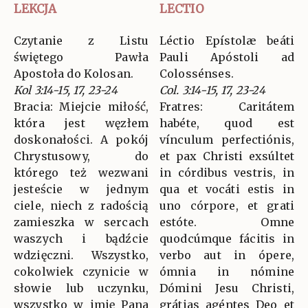
LEKCJA
LECTIO
Czytanie z Listu
Léctio Epístolæ beáti
świętego Pawła
Pauli Apóstoli ad
Apostoła do Kolosan.
Colossénses.
Kol 3:14-15, 17, 23-24
Col. 3:14-15, 17, 23-24
Bracia: Miejcie miłość,
Fratres: Caritátem
która jest węzłem
habéte, quod est
doskonałości. A pokój
vínculum perfectiónis,
Chrystusowy, do
et pax Christi exsúltet
którego też wezwani
in córdibus vestris, in
jesteście w jednym
qua et vocáti estis in
ciele, niech z radością
uno córpore, et grati
zamieszka w sercach
estóte. Omne
waszych i bądźcie
quodcúmque fácitis in
wdzięczni. Wszystko,
verbo aut in ópere,
cokolwiek czynicie w
ómnia in nómine
słowie lub uczynku,
Dómini Jesu Christi,
wszystko w imię Pana
grátias agéntes Deo et