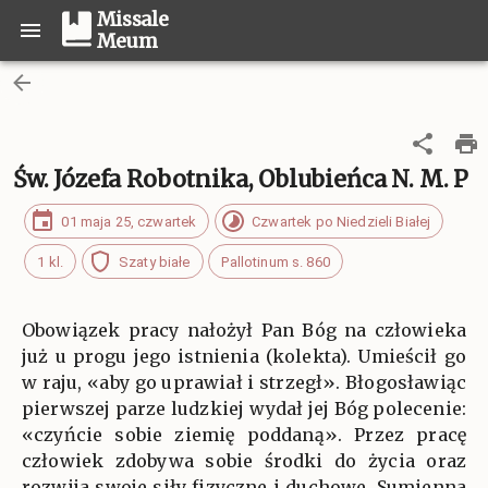
Missale
Meum
Św. Józefa Robotnika, Oblubieńca N. M. P
01 maja 25, czwartek
Czwartek po Niedzieli Białej
1 kl.
Szaty białe
Pallotinum s. 860
Obowiązek pracy nałożył Pan Bóg na człowieka
już u progu jego istnienia (kolekta). Umieścił go
w raju, «aby go uprawiał i strzegł». Błogosławiąc
pierwszej parze ludzkiej wydał jej Bóg polecenie:
«czyńcie sobie ziemię poddaną». Przez pracę
człowiek zdobywa sobie środki do życia oraz
rozwija swoje siły fizyczne i duchowe. Sumienna