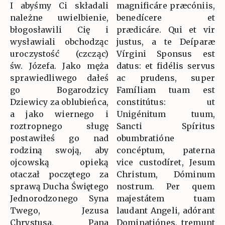
I abyśmy Ci składali
magnificáre præcóniis,
należne uwielbienie,
benedícere et
błogosławili Cię i
prædicáre. Qui et vir
wysławiali obchodząc
justus, a te Deíparæ
uroczystość (czcząc)
Vírgini Sponsus est
św. Józefa. Jako męża
datus: et fidélis servus
sprawiedliwego dałeś
ac prudens, super
go Bogarodzicy
Famíliam tuam est
Dziewicy za oblubieńca,
constitútus: ut
a jako wiernego i
Unigénitum tuum,
roztropnego sługę
Sancti Spíritus
postawiłeś go nad
obumbratióne
rodziną swoją, aby
concéptum, paterna
ojcowską opieką
vice custodíret, Jesum
otaczał poczętego za
Christum, Dóminum
sprawą Ducha Świętego
nostrum. Per quem
Jednorodzonego Syna
majestátem tuam
Twego, Jezusa
laudant Angeli, adórant
Chrystusa, Pana
Dominatiónes, tremunt