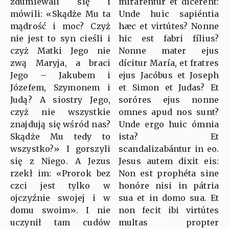
zdumiewali się i
miraréntur et dícerent:
mówili: «Skądże Mu ta
Unde huic sapiéntia
mądrość i moc? Czyż
hæc et virtútes? Nonne
nie jest to syn cieśli i
hic est fabri fílius?
czyż Matki Jego nie
Nonne mater ejus
zwą Maryja, a braci
dícitur María, et fratres
Jego – Jakubem i
ejus Jacóbus et Joseph
Józefem, Szymonem i
et Simon et Judas? Et
Judą? A siostry Jego,
soróres ejus nonne
czyż nie wszystkie
omnes apud nos sunt?
znajdują się wśród nas?
Unde ergo huic ómnia
Skądże Mu tedy to
ista? Et
wszystko?» I gorszyli
scandalizabántur in eo.
się z Niego. A Jezus
Jesus autem dixit eis:
rzekł im: «Prorok bez
Non est prophéta sine
czci jest tylko w
honóre nisi in pátria
ojczyźnie swojej i w
sua et in domo sua. Et
domu swoim». I nie
non fecit ibi virtútes
uczynił tam cudów
multas propter