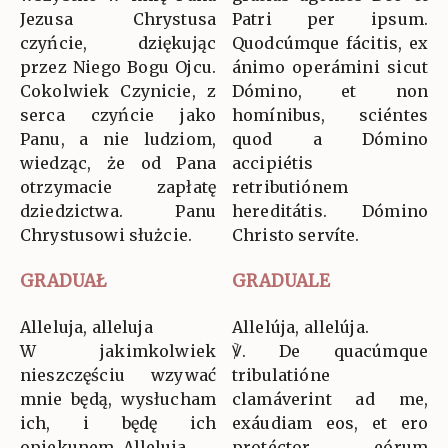
Jezusa Chrystusa
Patri per ipsum.
czyńcie, dziękując
Quodcúmque fácitis, ex
przez Niego Bogu Ojcu.
ánimo operámini sicut
Cokolwiek Czynicie, z
Dómino, et non
serca czyńcie jako
homínibus, sciéntes
Panu, a nie ludziom,
quod a Dómino
wiedząc, że od Pana
accipiétis
otrzymacie zapłatę
retributiónem
dziedzictwa. Panu
hereditátis. Dómino
Chrystusowi służcie.
Christo servíte.
GRADUAŁ
GRADUALE
Alleluja, alleluja
Allelúja, allelúja.
W jakimkolwiek
℣. De quacúmque
nieszczęściu wzywać
tribulatióne
mnie będą, wysłucham
clamáverint ad me,
ich, i będę ich
exáudiam eos, et ero
opiekunem. Alleluja.
protéctor eórum