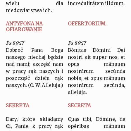
wielu dla
incredulitátem illórum.
niedowiarstwa ich.
ANTYFONA NA
OFFERTORIUM
OFIAROWANIE
Ps 89:17
Ps 89:17
Dobroć Pana Boga
Bónitas Dómini Dei
naszego niechaj będzie
nostri sit super nos, et
nad nami; szczęść nam
opus mánuum
w pracy rąk naszych i
nostrárum secúnda
poszczęść dziełu rąk
nobis, et opus mánuum
naszych. (O. W. Alleluja.)
nostrárum secúnda,
allelúja.
SEKRETA
SECRETA
Dary, które składamy
Quas tibi, Dómine, de
Ci, Panie, z pracy rąk
opéribus mánuum