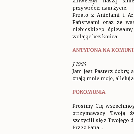
zniweczył naszą śmie
przywrócił nam życie.
Przeto z Aniołami i A
Państwami oraz ze ws
niebieskiego śpiewam
wołając bez końca:
ANTYFONA NA KOMUNI
J 10:14
Jam jest Pasterz dobry, 
znają mnie moje, alleluja,
POKOMUNIA
Prosimy Cię wszechmog
otrzymawszy Twoją ży
szczycili się z Twojego d
Przez Pana…