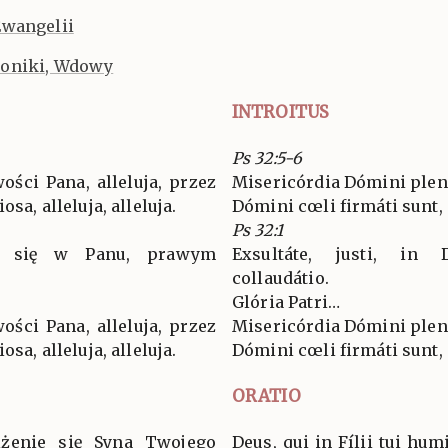
Ewangelii
oniki, Wdowy
INTROITUS
Ps 32:5-6
ości Pana, alleluja, przez
Misericórdia Dómini plena 
osa, alleluja, alleluja.
Dómini cœli firmáti sunt, a
Ps 32:1
ie się w Panu, prawym
Exsultáte, justi, in
collaudátio.
Glória Patri…
ości Pana, alleluja, przez
Misericórdia Dómini plena 
osa, alleluja, alleluja.
Dómini cœli firmáti sunt, a
ORATIO
iżenie się Syna Twojego
Deus, qui in Fílii tui hu