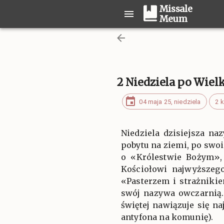
Missale
Meum
2 Niedziela po Wie
04 maja 25, niedziela
2 k
Niedziela dzisiejsza na
pobytu na ziemi, po swo
o «Królestwie Bożym», 
Kościołowi najwyższego
«Pasterzem i strażniki
swój nazywa owczarnią.
świętej nawiązuje się n
antyfona na komunię).