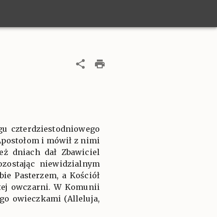
ągu czterdziestodniowego
Apostołom i mówił z nimi
eż dniach dał Zbawiciel
ozostając niewidzialnym
ie Pasterzem, a Kościół
tej owczarni. W Komunii
go owieczkami (Alleluja,