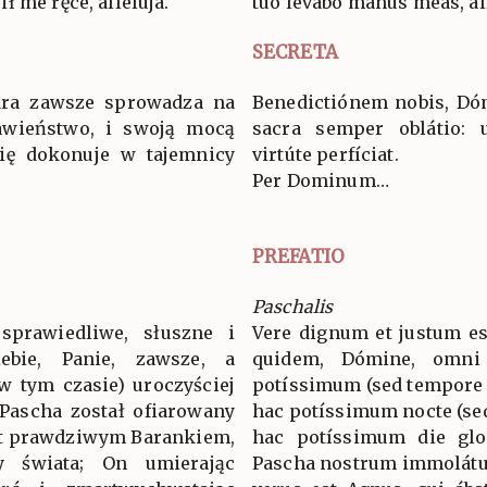
 me ręce, alleluja.
tuo levábo manus meas, all
SECRETA
iara zawsze sprowadza na
Benedictiónem nobis, Dóm
awieństwo, i swoją mocą
sacra semper oblátio: u
się dokonuje w tajemnicy
virtúte perfíciat.
Per Dominum…
PREFATIO
Paschalis
sprawiedliwe, słuszne i
Vere dignum et justum es
ebie, Panie, zawsze, a
quidem, Dómine, omni
w tym czasie) uroczyściej
potíssimum (sed tempore 
 Pascha został ofiarowany
hac potíssimum nocte (se
st prawdziwym Barankiem,
hac potíssimum die glo
hy świata; On umierając
Pascha nostrum immolátus