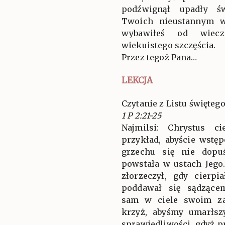
podźwignął upadły św
Twoich nieustannym w
wybawiłeś od wieczn
wiekuistego szczęścia.
Przez tegoż Pana…
LEKCJA
Czytanie z Listu świętego
1 P 2:21-25
Najmilsi: Chrystus c
przykład, abyście wstę
grzechu się nie dopu
powstała w ustach Jego
złorzeczył, gdy cierpi
poddawał się sądzące
sam w ciele swoim za
krzyż, abyśmy umarłsz
sprawiedliwości, gdyż p