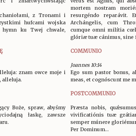
rć i zmartwychwstając
verus est Agnus, qui ábs
mortem nostram morién
rchaniołami, z Tronami i
resurgéndo reparávit. 
zystkimi hufcami wojska
Archángelis, cum Thro
y hymn ku Twej chwale,
cumque omni milítia cœl
glóriæ tuæ cánimus, sine f
Ę
COMMUNIO
Joannes 10:14
alleluja: znam owce moje i
Ego sum pastor bonus, al
 alleluja.
meas, et cognóscunt me meæ
POSTCOMMUNIO
ący Boże, spraw, abyśmy
Præsta nobis, quǽsumus
ciodajną łaskę, zawsze
vivificatiónis tuæ gráti
aru.
semper múnere gloriémur
Per Dominum…