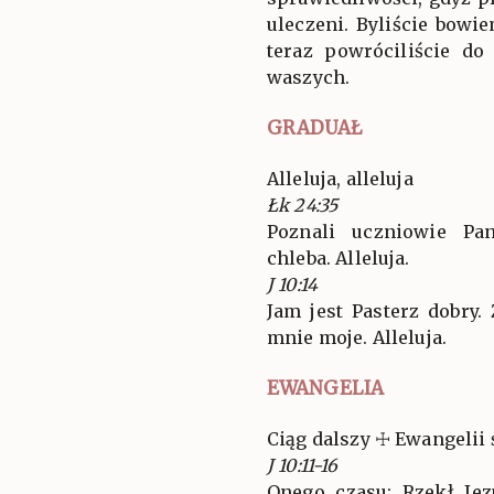
uleczeni. Byliście bowi
teraz powróciliście do
waszych.
GRADUAŁ
Alleluja, alleluja
Łk 24:35
Poznali uczniowie Pa
chleba. Alleluja.
J 10:14
Jam jest Pasterz dobry
mnie moje. Alleluja.
EWANGELIA
Ciąg dalszy ☩ Ewangelii 
J 10:11-16
Onego czasu: Rzekł Je