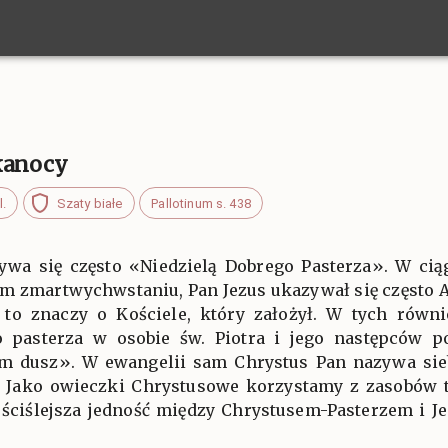
lkanocy
l.
Szaty białe
Pallotinum s. 438
zywa się często «Niedzielą Dobrego Pasterza». W ci
im zmartwychwstaniu, Pan Jezus ukazywał się często 
to znaczy o Kościele, który założył. W tych równi
 pasterza w osobie św. Piotra i jego następców p
em dusz». W ewangelii sam Chrystus Pan nazywa sieb
 Jako owieczki Chrystusowe korzystamy z zasobów 
ajściślejsza jedność między Chrystusem-Pasterzem i Je