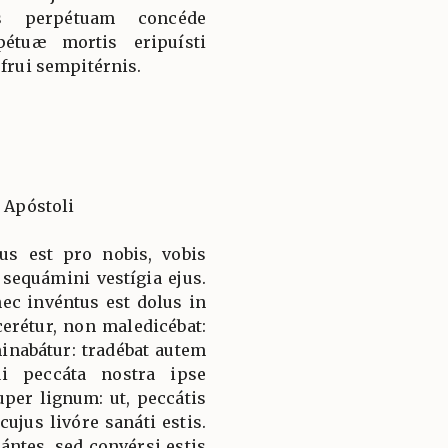
uis perpétuam concéde
pétuæ mortis eripuísti
rfrui sempitérnis.
i Apóstoli
us est pro nobis, vobis
sequámini vestígia ejus.
ec invéntus est dolus in
erétur, non maledicébat:
nabátur: tradébat autem
ui peccáta nostra ipse
uper lignum: ut, peccátis
cujus livóre sanáti estis.
ántes, sed convérsi estis