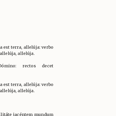
est terra, allelúja: verbo
llelúja, allelúja.
 Dómino: rectos decet
est terra, allelúja: verbo
llelúja, allelúja.
militáte jacéntem mundum