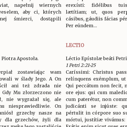
iat, napełnij wiernych
erexísti: fidélibus t
eselem, aby ci, których
lætítiam; ut, quos per
ej śmierci, dostąpili
cásibus, gáudiis fácias pé
Per eúndem…
LECTIO
 Piotra Apostoła.
Léctio Epístolæ beáti Petr
1 Petri 2:21-25
ierpiał zostawiając wam
Caríssimi: Christus pass
powali w ślady Jego. A On
relínquens exémplum, ut 
ścił ani też zdrada nie
Qui peccátum non fecit, n
. Gdy Mu złorzeczono nie
ore ejus: qui cum maledic
ał, nie wygrażał się, ale
cum paterétur, non commi
mu niesprawiedliwie. On
judicánti se injúste: q
niósł grzechy nasze na
pértulit in córpore suo s
y dla grzechów, żyli dla
mórtui, justítiæ vivámus: 
rzez mękę Jego zostaliście
Erátis enim sicut oves err