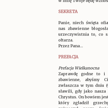
w imię Twoje będę wznosił
SEKRETA
Panie, niech święta of
nas zbawienne błogosł
urzeczywistnia to, co 
ołtarza.
Przez Pana…
PREFACJA
Prefacja Wielkanocna
Zaprawdę godne to i 
zbawienne, abyśmy Ci
zwłaszcza w tym dniu (
sławili, gdy jako nasza
Chrystus. On bowiem je
który zgładził grzec