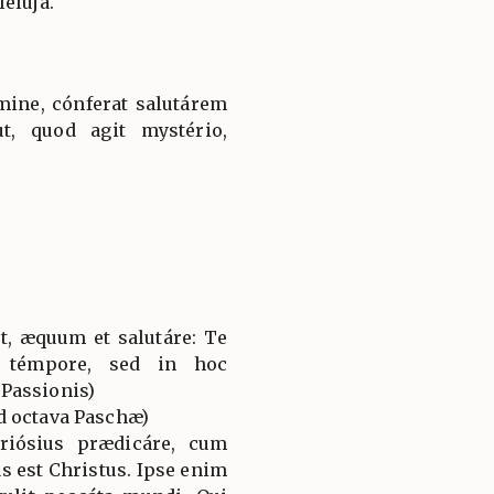
elúja.
ine, cónferat salutárem
t, quod agit mystério,
t, æquum et salutáre: Te
 témpore, sed in hoc
Passionis)
d octava Paschæ)
riósius prædicáre, cum
 est Christus. Ipse enim