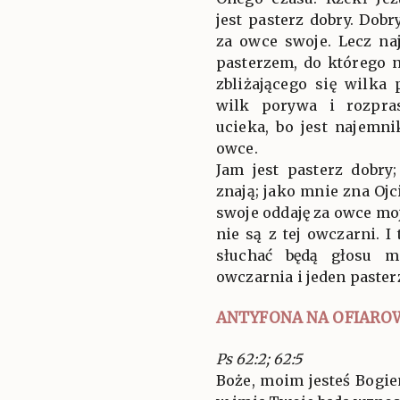
jest pasterz dobry. Dobr
za owce swoje. Lecz naj
pasterzem, do którego 
zbliżającego się wilka
wilk porywa i rozpra
ucieka, bo jest najemni
owce.
Jam jest pasterz dobr
znają; jako mnie zna Ojci
swoje oddaję za owce mo
nie są z tej owczarni. 
słuchać będą głosu m
owczarnia i jeden paster
ANTYFONA NA OFIARO
Ps 62:2; 62:5
Boże, moim jesteś Bogie