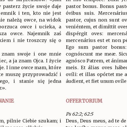
y pasterz życie swoje daje
pastor bonus. Bonus pas
emnik i ten, kto nie jest
óvibus suis. Mercenáriu
nie należą owce, na widok
pastor, cujus non sunt o
 porzuca owce i ucieka, a
veniéntem, et dimíttit oves 
sza owce. Najemnik zaś
dispérgit oves: mercená
kiem i nie troszczy się o
mercenárius est et non pé
Ego sum pastor bonus
y; znam swoje i one mnie
cognóscunt me meæ. Sicut
ec, a ja znam Ojca. I życie
agnósco Patrem, et ánim
je. I inne owce mam, które
meis. Et álias oves háb
I te muszę przyprowadzić i
ovíli: et illas opórtet m
ego, i stanie się jedna
áudient, et fiet unum ovíle
z».
WANIE
OFFERTORIUM
Ps 62:2; 62:5
m, pilnie Ciebie szukam; i
Deus, Deus meus, ad te de 