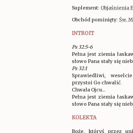
Suplement:
Objaśnienia 
Obchód pominięty:
Św. M
INTROIT
Ps 32:5-6
Pełna jest ziemia łaskaw
słowo Pana stały się niebi
Ps 32:1
Sprawiedliwi, weselc
przystoi Go chwalić.
Chwała Ojcu…
Pełna jest ziemia łaskaw
słowo Pana stały się niebi
KOLEKTA
Boże, któryś przez un