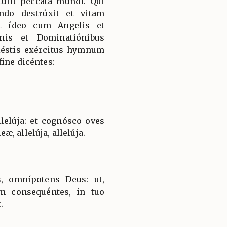
tulit peccáta mundi. Qui
do destrúxit et vitam
Et ídeo cum Angelis et
nis et Dominatiónibus
éstis exércitus hymnum
ine dicéntes:
lelúja: et cognósco oves
, allelúja, allelúja.
, omnípotens Deus: ut,
am consequéntes, in tuo
.