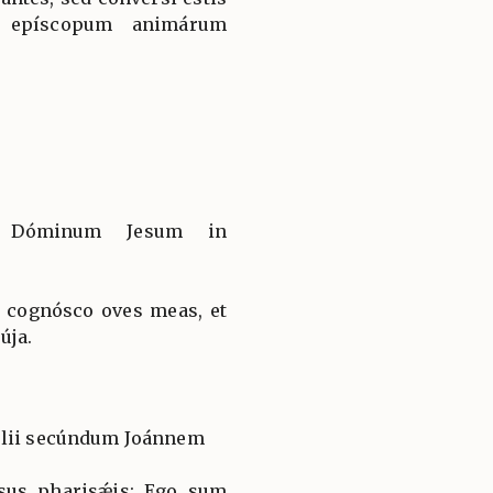
 epíscopum animárum
li Dóminum Jesum in
 cognósco oves meas, et
úja.
élii secúndum Joánnem
esus pharisǽis: Ego sum