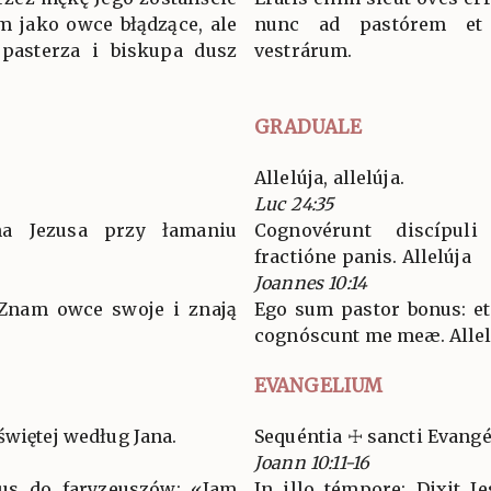
em jako owce błądzące, ale
nunc ad pastórem et
 pasterza i biskupa dusz
vestrárum.
GRADUALE
Allelúja, allelúja.
Luc 24:35
na Jezusa przy łamaniu
Cognovérunt discípu
fractióne panis. Allelúja
Joannes 10:14
. Znam owce swoje i znają
Ego sum pastor bonus: et
cognóscunt me meæ. Allel
EVANGELIUM
świętej według Jana.
Sequéntia ☩ sancti Evang
Joann 10:11-16
zus do faryzeuszów: «Jam
In illo témpore: Dixit J