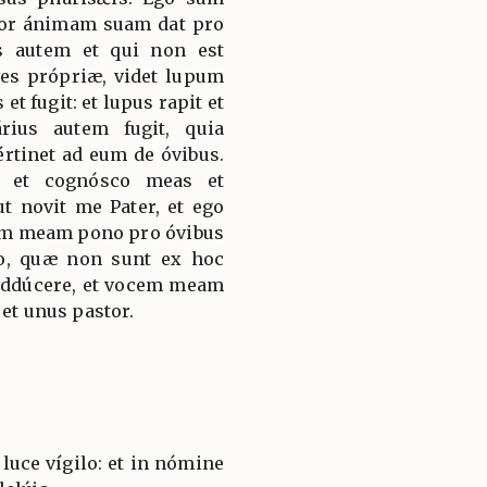
tor ánimam suam dat pro
s autem et qui non est
ves própriæ, videt lupum
et fugit: et lupus rapit et
rius autem fugit, quia
rtinet ad eum de óvibus.
: et cognósco meas et
 novit me Pater, et ego
am meam pono pro óvibus
eo, quæ non sunt ex hoc
e addúcere, et vocem meam
 et unus pastor.
luce vígilo: et in nómine