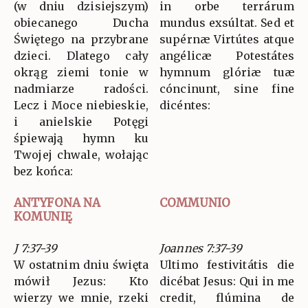
(w dniu dzisiejszym)
in orbe terrárum
obiecanego Ducha
mundus exsúltat. Sed et
Świętego na przybrane
supérnæ Virtútes atque
dzieci. Dlatego cały
angélicæ Potestátes
okrąg ziemi tonie w
hymnum glóriæ tuæ
nadmiarze radości.
cóncinunt, sine fine
Lecz i Moce niebieskie,
dicéntes:
i anielskie Potęgi
śpiewają hymn ku
Twojej chwale, wołając
bez końca:
ANTYFONA NA
COMMUNIO
KOMUNIĘ
J 7:37-39
Joannes 7:37-39
W ostatnim dniu święta
Ultimo festivitátis die
mówił Jezus: Kto
dicébat Jesus: Qui in me
wierzy we mnie, rzeki
credit, flúmina de