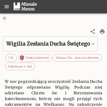
Missale
Meum
Wigilia Zesłania Ducha Świętego
1 kl.
Szaty czerwone
Stacja u Św. Jana na Lateranie
Pallotinum s. 462
W noc poprzedzającą uroczystość Zesłania Ducha
Świętego odprawiano Wigilię. Podczas niej
udzielano Chrztu św. i Bierzmowania
katechumenom, którzy nie mogli przyjąć tych
sakramentów na Wielkanoc. Na zakończenie