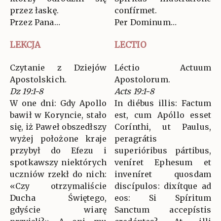
przez łaskę.
confírmet.
Przez Pana…
Per Dominum…
LEKCJA
LECTIO
Czytanie z Dziejów
Léctio Actuum
Apostolskich.
Apostolorum.
Dz 19:1-8
Acts 19:1-8
W one dni: Gdy Apollo
In diébus illis: Factum
bawił w Koryncie, stało
est, cum Apóllo esset
się, iż Paweł obszedłszy
Corínthi, ut Paulus,
wyżej położone kraje
peragrátis
przybył do Efezu i
superióribus pártibus,
spotkawszy niektórych
veníret Ephesum et
uczniów rzekł do nich:
inveníret quosdam
«Czy otrzymaliście
discípulos: dixítque ad
Ducha Świętego,
eos: Si Spíritum
gdyście wiarę
Sanctum accepístis