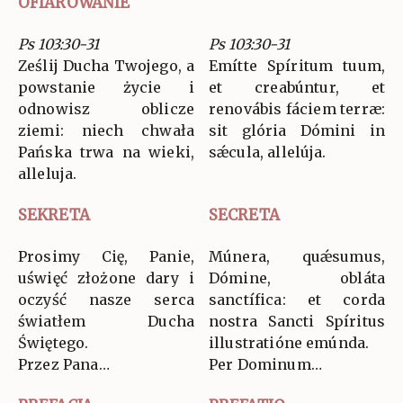
OFIAROWANIE
Ps 103:30-31
Ps 103:30-31
Ześlij Ducha Twojego, a
Emítte Spíritum tuum,
powstanie życie i
et creabúntur, et
odnowisz oblicze
renovábis fáciem terræ:
ziemi: niech chwała
sit glória Dómini in
Pańska trwa na wieki,
sǽcula, allelúja.
alleluja.
SEKRETA
SECRETA
Prosimy Cię, Panie,
Múnera, quǽsumus,
uświęć złożone dary i
Dómine, obláta
oczyść nasze serca
sanctífica: et corda
światłem Ducha
nostra Sancti Spíritus
Świętego.
illustratióne emúnda.
Przez Pana…
Per Dominum…