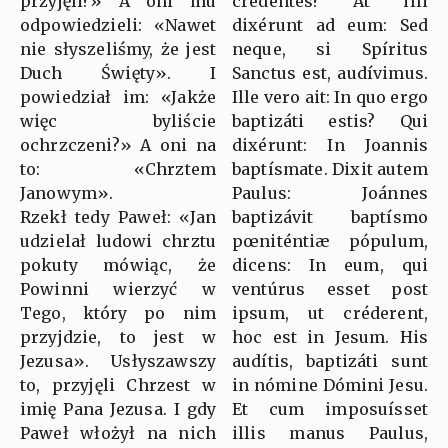
przyjęli?» A oni mu
credéntes? At illi
odpowiedzieli: «Nawet
dixérunt ad eum: Sed
nie słyszeliśmy, że jest
neque, si Spíritus
Duch Święty». I
Sanctus est, audívimus.
powiedział im: «Jakże
Ille vero ait: In quo ergo
więc byliście
baptizáti estis? Qui
ochrzczeni?» A oni na
dixérunt: In Joannis
to: «Chrztem
baptísmate. Dixit autem
Janowym».
Paulus: Joánnes
Rzekł tedy Paweł: «Jan
baptizávit baptísmo
udzielał ludowi chrztu
pœniténtiæ pópulum,
pokuty mówiąc, że
dicens: In eum, qui
Powinni wierzyć w
ventúrus esset post
Tego, który po nim
ipsum, ut créderent,
przyjdzie, to jest w
hoc est in Jesum. His
Jezusa». Usłyszawszy
audítis, baptizáti sunt
to, przyjęli Chrzest w
in nómine Dómini Jesu.
imię Pana Jezusa. I gdy
Et cum imposuísset
Paweł włożył na nich
illis manus Paulus,