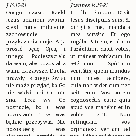
J 14:15-21
Joannes 14:15-21
Onego czasu: Rzekł
In illo témpore: Dixit
Jezus uczniom swoim:
Jesus discípulis suis: Si
«Jeśli mnie miłujecie,
dilígitis me, mandáta
zachowujcie
mea serváte. Et ego
przykazania moje. A ja
rogábo Patrem, et alium
prosić będę Ojca, i
Paráclitum dabit vobis,
innego Pocieszyciela
ut máneat vobíscum in
da wam, aby pozostał z
ætérnum, Spíritum
wami na zawsze. Ducha
veritátis, quem mundus
prawdy, którego świat
non potest accípere,
nie może przyjąć, bo Go
quia non videt eum nec
nie widzi ani Go nie
scit eum. Vos autem
zna. Lecz wy Go
cognoscétis eum: quia
poznacie, bo u was
apud vos manébit et in
pozostanie i w was
vobis erit. Non
będzie przebywał. Nie
relínquam vos
pozostawię was
órphanos: véniam ad