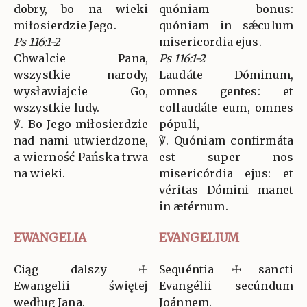
dobry, bo na wieki
quóniam bonus:
miłosierdzie Jego.
quóniam in sǽculum
Ps 116:1-2
misericordia ejus.
Chwalcie Pana,
Ps 116:1-2
wszystkie narody,
Laudáte Dóminum,
wysławiajcie Go,
omnes gentes: et
wszystkie ludy.
collaudáte eum, omnes
℣. Bo Jego miłosierdzie
pópuli,
nad nami utwierdzone,
℣. Quóniam confirmáta
a wierność Pańska trwa
est super nos
na wieki.
misericórdia ejus: et
véritas Dómini manet
in ætérnum.
EWANGELIA
EVANGELIUM
Ciąg dalszy ☩
Sequéntia ☩ sancti
Ewangelii świętej
Evangélii secúndum
według Jana.
Joánnem.