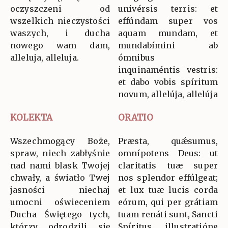
oczyszczeni od
univérsis terris: et
wszelkich nieczystości
effúndam super vos
waszych, i ducha
aquam mundam, et
nowego wam dam,
mundabímini ab
alleluja, alleluja.
ómnibus
inquinaméntis vestris:
et dabo vobis spíritum
novum, allelúja, allelúja
KOLEKTA
ORATIO
Wszechmogący Boże,
Præsta, quǽsumus,
spraw, niech zabłyśnie
omnípotens Deus: ut
nad nami blask Twojej
claritatis tuæ super
chwały, a światło Twej
nos splendor effúlgeat;
jasności niechaj
et lux tuæ lucis corda
umocni oświeceniem
eórum, qui per grátiam
Ducha Świętego tych,
tuam renáti sunt, Sancti
którzy odrodzili się
Spíritus illustratióne