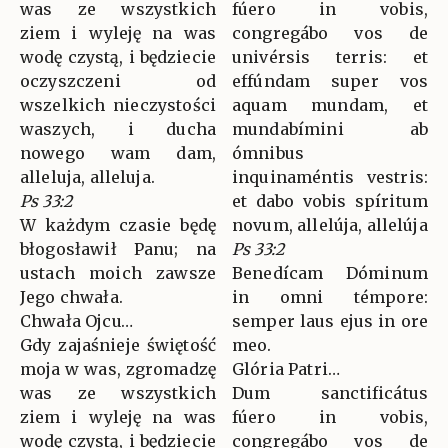
was ze wszystkich
fúero in vobis,
ziem i wyleję na was
congregábo vos de
wodę czystą, i będziecie
univérsis terris: et
oczyszczeni od
effúndam super vos
wszelkich nieczystości
aquam mundam, et
waszych, i ducha
mundabímini ab
nowego wam dam,
ómnibus
alleluja, alleluja.
inquinaméntis vestris:
Ps 33:2
et dabo vobis spíritum
W każdym czasie będę
novum, allelúja, allelúja
błogosławił Panu; na
Ps 33:2
ustach moich zawsze
Benedícam Dóminum
Jego chwała.
in omni témpore:
Chwała Ojcu…
semper laus ejus in ore
Gdy zajaśnieje świętość
meo.
moja w was, zgromadzę
Glória Patri…
was ze wszystkich
Dum sanctificátus
ziem i wyleję na was
fúero in vobis,
wodę czystą, i będziecie
congregábo vos de