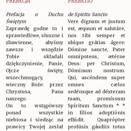
PREFACJA
PREFATIO
Prefacja o Duchu
de Spiritu Sancto
Świętym
Vere dignum et justum
Zaprawdę godne to i
est, æquum et salutáre,
sprawiedliwe, słuszne i
nos tibi semper et
zbawienne, abyśmy
ubíque grátias ágere:
zawsze i wszędzie
Dómine sancte, Pater
Tobie składali
omnípotens, ætérne
dziękczynienie, Panie,
Deus: per Christum,
Ojcze święty,
Dóminum nostrum.
wszechmogący,
Qui, ascéndens super
wieczny Boże: przez
omnes cælos
Chrystusa, Pana
sedénsque ad déxteram
naszego.
tuam, promíssum
On to wstąpiwszy
Spíritum Sanctum * *
ponad wszystkie
in fílios adoptiónis
niebiosa i siedząc na
effúdit. Quaprópter
prawicy Twojej zesłał
profúsis gáudiis totus