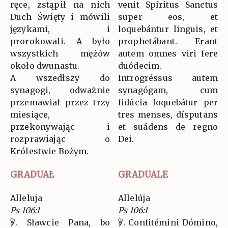
ręce, zstąpił na nich
venit Spíritus Sanctus
Duch Święty i mówili
super eos, et
językami, i
loquebántur linguis, et
prorokowali. A było
prophetábant. Erant
wszystkich mężów
autem omnes viri fere
około dwunastu.
duódecim.
A wszedłszy do
Introgréssus autem
synagogi, odważnie
synagógam, cum
przemawiał przez trzy
fidúcia loquebátur per
miesiące,
tres menses, dísputans
przekonywając i
et suádens de regno
rozprawiając o
Dei.
Królestwie Bożym.
GRADUAŁ
GRADUALE
Alleluja
Allelúja
Ps 106:1
Ps 106:1
℣. Sławcie Pana, bo
℣. Confitémini Dómino,