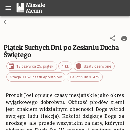
Missale
Meum
Piątek Suchych Dni po Zesłaniu Ducha
Świętego
13 czerwca 25, piątek
1 kl.
Szaty czerwone
Stacja u Dwunastu Apostołów
Pallotinum s. 479
Prorok Joel opisuje czasy mesjańskie jako okres
wyjątkowego dobrobytu. Obfitość płodów ziemi
jest znakiem widzialnym obecności Boga wśród
swojego ludu (lekcja). Kościół dziękuje Bogu za
urodzaje, ale przede wszystkim za dary, którymi
obdarza go Duch Św. W ewangelii czytamy opis