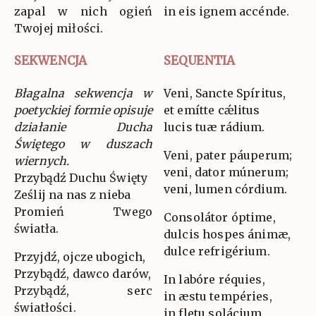
zapal w nich ogień
in eis ignem accénde.
Twojej miłości.
SEKWENCJA
SEQUENTIA
Błagalna sekwencja w
Veni, Sancte Spíritus,
poetyckiej formie opisuje
et emítte cǽlitus
działanie Ducha
lucis tuæ rádium.
Świętego w duszach
Veni, pater páuperum;
wiernych.
veni, dator múnerum;
Przybądź Duchu Święty
veni, lumen córdium.
Ześlij na nas z nieba
Promień Twego
Consolátor óptime,
światła.
dulcis hospes ánimæ,
dulce refrigérium.
Przyjdź, ojcze ubogich,
Przybądź, dawco darów,
In labóre réquies,
Przybądź, serc
in æstu tempéries,
światłości.
in fletu solácium.