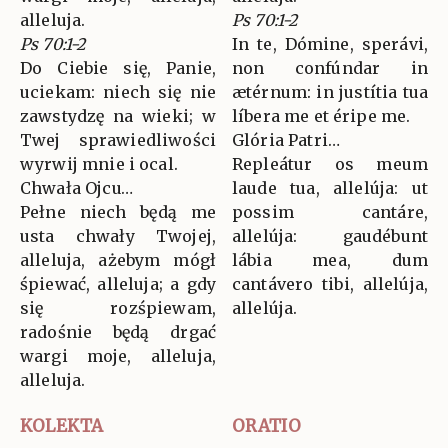
alleluja.
Ps 70:1-2
Ps 70:1-2
In te, Dómine, sperávi,
Do Ciebie się, Panie,
non confúndar in
uciekam: niech się nie
ætérnum: in justítia tua
zawstydzę na wieki; w
líbera me et éripe me.
Twej sprawiedliwości
Glória Patri…
wyrwij mnie i ocal.
Repleátur os meum
Chwała Ojcu…
laude tua, allelúja: ut
Pełne niech będą me
possim cantáre,
usta chwały Twojej,
allelúja: gaudébunt
alleluja, ażebym mógł
lábia mea, dum
śpiewać, alleluja; a gdy
cantávero tibi, allelúja,
się rozśpiewam,
allelúja.
radośnie będą drgać
wargi moje, alleluja,
alleluja.
KOLEKTA
ORATIO