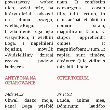
powstawszy wobec
tuam. Et conféstim
nich, wziął łoże, na
consúrgens coram
którym leżał, i odszedł
illis, tulit lectum, in
do domu swego,
quo jacébat: et ábiit in
wielbiąc Boga.
domum suam,
I zdumienie ogarnęło
magníficans Deum. Et
wszystkich, i wielbili
stupor apprehéndit
Boga. I napełnieni
omnes et
bojaźnią mówili:
magnificábant Deum. Et
«Widzieliśmy dzisiaj
repléti sunt timóre,
rzeczy podziw
dicéntes: Quia vídimus
budzące».
mirabília hódie.
ANTYFONA NA
OFFERTORIUM
OFIAROWANIE
Mdr 145:2
Ps 145:2
Chwal, duszo moja,
Lauda, ánima mea,
Pana! Boga wielbić
Dóminum: laudábo