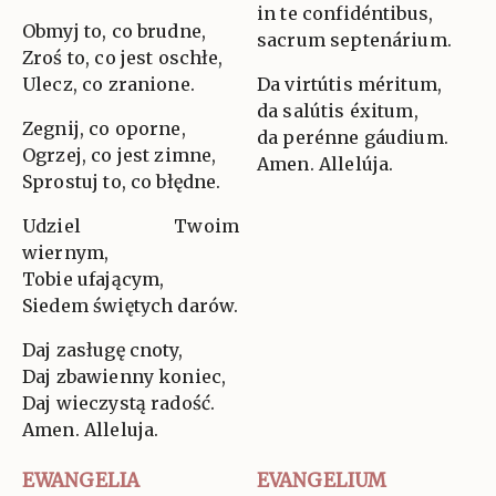
in te confidéntibus,
Obmyj to, co brudne,
sacrum septenárium.
Zroś to, co jest oschłe,
Ulecz, co zranione.
Da virtútis méritum,
da salútis éxitum,
Zegnij, co oporne,
da perénne gáudium.
Ogrzej, co jest zimne,
Amen. Allelúja.
Sprostuj to, co błędne.
Udziel Twoim
wiernym,
Tobie ufającym,
Siedem świętych darów.
Daj zasługę cnoty,
Daj zbawienny koniec,
Daj wieczystą radość.
Amen. Alleluja.
EWANGELIA
EVANGELIUM