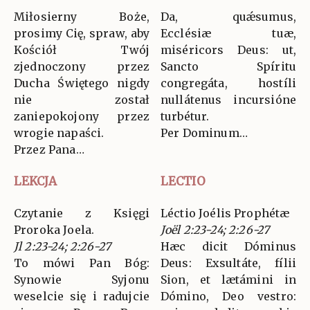
Miłosierny Boże,
Da, quǽsumus,
prosimy Cię, spraw, aby
Ecclésiæ tuæ,
Kościół Twój
miséricors Deus: ut,
zjednoczony przez
Sancto Spíritu
Ducha Świętego nigdy
congregáta, hostíli
nie został
nullátenus incursióne
zaniepokojony przez
turbétur.
wrogie napaści.
Per Dominum…
Przez Pana…
LEKCJA
LECTIO
Czytanie z Księgi
Léctio Joélis Prophétæ
Proroka Joela.
Joël 2:23-24; 2:26-27
Jl 2:23-24; 2:26-27
Hæc dicit Dóminus
To mówi Pan Bóg:
Deus: Exsultáte, fílii
Synowie Syjonu
Sion, et lætámini in
weselcie się i radujcie
Dómino, Deo vestro: