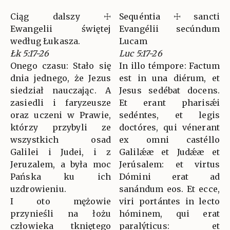
Ciąg dalszy ☩
Sequéntia ☩ sancti
Ewangelii świętej
Evangélii secúndum
według Łukasza.
Lucam
Łk 5:17-26
Luc 5:17-26
Onego czasu: Stało się
In illo témpore: Factum
dnia jednego, że Jezus
est in una diérum, et
siedział nauczając. A
Jesus sedébat docens.
zasiedli i faryzeusze
Et erant pharisǽi
oraz uczeni w Prawie,
sedéntes, et legis
którzy przybyli ze
doctóres, qui vénerant
wszystkich osad
ex omni castéllo
Galilei i Judei, i z
Galilǽæ et Judǽæ et
Jeruzalem, a była moc
Jerúsalem: et virtus
Pańska ku ich
Dómini erat ad
uzdrowieniu.
sanándum eos. Et ecce,
I oto mężowie
viri portántes in lecto
przynieśli na łożu
hóminem, qui erat
człowieka tkniętego
paralýticus: et