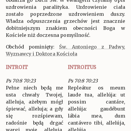
uzdrowienia paralityka. Uzdrowienie ciała
zostało poprzedzone uzdrowieniem duszy.
Władza odpuszczenia grzechów jest znacznie
dobitniejszym znakiem obecności Boga w
Kościele niż doczesna pomyślność.
Obchód pominięty:
Św. Antoniego z Padwy,
Wyznawcy i Doktora Kościoła
INTROIT
INTROITUS
Ps 70:8 70:23
Ps 70:8 70:23
Pełne niech będą me
Repleátur os meum
usta chwały Twojej,
laude tua, allelúja: ut
alleluja, ażebym mógł
possim cantáre,
śpiewać, alleluja; a gdy
allelúja: gaudébunt
się rozśpiewam,
lábia mea, dum
radośnie będą drgać
cantávero tibi, allelúja,
wargi moje, alleluja,
allelúja.