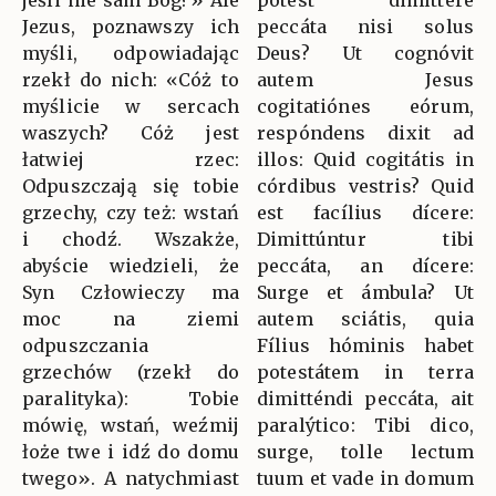
Jezus, poznawszy ich
peccáta nisi solus
myśli, odpowiadając
Deus? Ut cognóvit
rzekł do nich: «Cóż to
autem Jesus
myślicie w sercach
cogitatiónes eórum,
waszych? Cóż jest
respóndens dixit ad
łatwiej rzec:
illos: Quid cogitátis in
Odpuszczają się tobie
córdibus vestris? Quid
grzechy, czy też: wstań
est facílius dícere:
i chodź. Wszakże,
Dimittúntur tibi
abyście wiedzieli, że
peccáta, an dícere:
Syn Człowieczy ma
Surge et ámbula? Ut
moc na ziemi
autem sciátis, quia
odpuszczania
Fílius hóminis habet
grzechów (rzekł do
potestátem in terra
paralityka): Tobie
dimitténdi peccáta, ait
mówię, wstań, weźmij
paralýtico: Tibi dico,
łoże twe i idź do domu
surge, tolle lectum
twego». A natychmiast
tuum et vade in domum