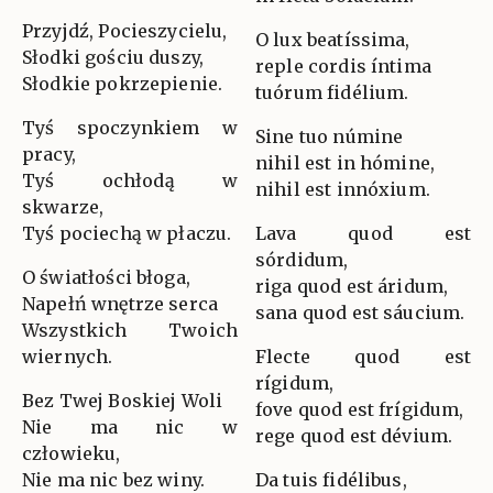
Przyjdź, Pocieszycielu,
O lux beatíssima,
Słodki gościu duszy,
reple cordis íntima
Słodkie pokrzepienie.
tuórum fidélium.
Tyś spoczynkiem w
Sine tuo númine
pracy,
nihil est in hómine,
Tyś ochłodą w
nihil est innóxium.
skwarze,
Tyś pociechą w płaczu.
Lava quod est
sórdidum,
O światłości błoga,
riga quod est áridum,
Napełń wnętrze serca
sana quod est sáucium.
Wszystkich Twoich
wiernych.
Flecte quod est
rígidum,
Bez Twej Boskiej Woli
fove quod est frígidum,
Nie ma nic w
rege quod est dévium.
człowieku,
Nie ma nic bez winy.
Da tuis fidélibus,