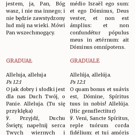
jestem, ja, Pan, Bóg
médio Israël ego sum:
wasz, i nie ma innego; i
et ego Dóminus, Deus
nie będzie zawstydzony
vester, et non est
lud mój na wieki. Mówi
ámplius: et non
Pan wszechmogący.
confundétur pópulus
meus in ætérnum: ait
Dóminus omnípotens.
GRADUAŁ
GRADUALE
Alleluja, alleluja
Allelúja, allelúja.
Ps 12:1
Ps 12:1
O jak dobry i słodki jest
O quam bonus et suávis
dla nas Duch Twój, o
est, Dómine, Spíritus
Panie. Alleluja. (Tu się
tuus in nobis! Allelúja.
przyklęka)
(Hic genuflectitur)
℣. Przyjdź, Duchu
℣. Veni, Sancte Spíritus,
Święty, napełnij serca
reple tuórum corda
Twych wiernych i
fidélium: et tui amóris