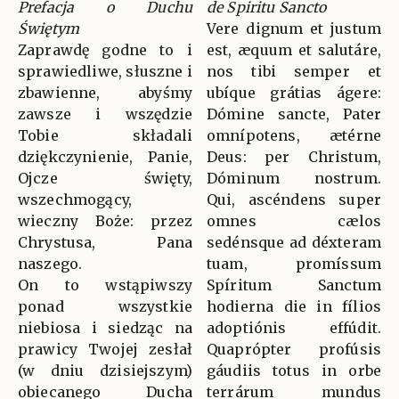
Prefacja o Duchu
de Spiritu Sancto
Świętym
Vere dignum et justum
Zaprawdę godne to i
est, æquum et salutáre,
sprawiedliwe, słuszne i
nos tibi semper et
zbawienne, abyśmy
ubíque grátias ágere:
zawsze i wszędzie
Dómine sancte, Pater
Tobie składali
omnípotens, ætérne
dziękczynienie, Panie,
Deus: per Christum,
Ojcze święty,
Dóminum nostrum.
wszechmogący,
Qui, ascéndens super
wieczny Boże: przez
omnes cælos
Chrystusa, Pana
sedénsque ad déxteram
naszego.
tuam, promíssum
On to wstąpiwszy
Spíritum Sanctum
ponad wszystkie
hodierna die in fílios
niebiosa i siedząc na
adoptiónis effúdit.
prawicy Twojej zesłał
Quaprópter profúsis
(w dniu dzisiejszym)
gáudiis totus in orbe
obiecanego Ducha
terrárum mundus