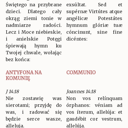
Świętego na przybrane
exsúltat. Sed et
dzieci. Dlatego cały
supérnæ Virtútes atque
okrąg ziemi tonie w
angélicæ Potestátes
nadmiarze radości.
hymnum glóriæ tuæ
Lecz i Moce niebieskie,
cóncinunt, sine fine
i anielskie Potęgi
dicéntes:
śpiewają hymn ku
Twojej chwale, wołając
bez końca:
ANTYFONA NA
COMMUNIO
KOMUNIĘ
J 14:18
Joannes 14:18
Nie zostawię was
Non vos relínquam
sierotami; przyjdę do
órphanos: véniam ad
was, i radować się
vos íterum, allelúja: et
będzie serce wasze,
gaudébit cor vestrum,
alleluja.
allelúja.