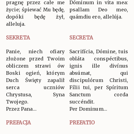
pragnę przez całe me
Dóminum in vita mea:
życie; śpiewać Mu będę,
psallam Deo meo,
dopóki będę żył,
quámdiu ero, allelúja.
alleluja.
SEKRETA
SECRETA
Panie, niech ofiary
Sacrifícia, Dómine, tuis
złożone przed Twoim
obláta conspéctibus,
obliczem strawi ów
ignis ille divínus
Boski ogień, którym
absúmat, qui
Duch Święty zapalił
discipulórum Christi,
serca uczniów
Fílii tui, per Spíritum
Chrystusa, Syna
Sanctum corda
Twojego.
succéndit.
Przez Pana…
Per Dominum…
PREFACJA
PREFATIO