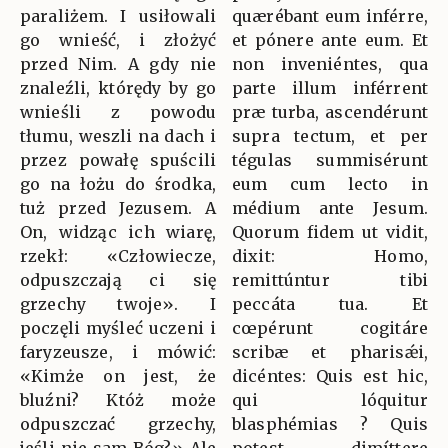
paraliżem. I usiłowali
quærébant eum inférre,
go wnieść, i złożyć
et pónere ante eum. Et
przed Nim. A gdy nie
non inveniéntes, qua
znaleźli, którędy by go
parte illum inférrent
wnieśli z powodu
præ turba, ascendérunt
tłumu, weszli na dach i
supra tectum, et per
przez powałę spuścili
tégulas summisérunt
go na łożu do środka,
eum cum lecto in
tuż przed Jezusem. A
médium ante Jesum.
On, widząc ich wiarę,
Quorum fidem ut vidit,
rzekł: «Człowiecze,
dixit: Homo,
odpuszczają ci się
remittúntur tibi
grzechy twoje». I
peccáta tua. Et
poczęli myśleć uczeni i
cœpérunt cogitáre
faryzeusze, i mówić:
scribæ et pharisǽi,
«Kimże on jest, że
dicéntes: Quis est hic,
bluźni? Któż może
qui lóquitur
odpuszczać grzechy,
blasphémias ? Quis
jeśli nie sam Bóg?» Ale
potest dimíttere