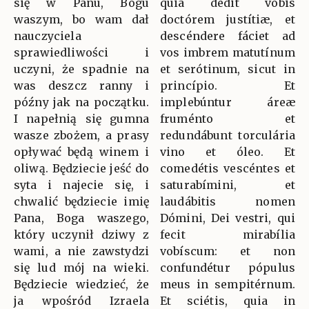
się w Panu, Bogu
quia dedit vobis
waszym, bo wam dał
doctórem justítiæ, et
nauczyciela
descéndere fáciet ad
sprawiedliwości i
vos imbrem matutínum
uczyni, że spadnie na
et serótinum, sicut in
was deszcz ranny i
princípio. Et
późny jak na początku.
implebúntur áreæ
I napełnią się gumna
fruménto et
wasze zbożem, a prasy
redundábunt torculária
opływać będą winem i
vino et óleo. Et
oliwą. Będziecie jeść do
comedétis vescéntes et
syta i najecie się, i
saturabímini, et
chwalić będziecie imię
laudábitis nomen
Pana, Boga waszego,
Dómini, Dei vestri, qui
który uczynił dziwy z
fecit mirabília
wami, a nie zawstydzi
vobíscum: et non
się lud mój na wieki.
confundétur pópulus
Będziecie wiedzieć, że
meus in sempitérnum.
ja wpośród Izraela
Et sciétis, quia in