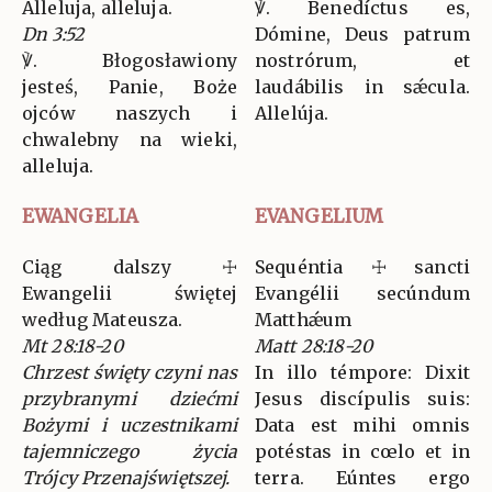
Alleluja, alleluja.
℣. Benedíctus es,
Dn 3:52
Dómine, Deus patrum
℣. Błogosławiony
nostrórum, et
jesteś, Panie, Boże
laudábilis in sǽcula.
ojców naszych i
Allelúja.
chwalebny na wieki,
alleluja.
EWANGELIA
EVANGELIUM
Ciąg dalszy ☩
Sequéntia ☩ sancti
Ewangelii świętej
Evangélii secúndum
według Mateusza.
Matthǽum
Mt 28:18-20
Matt 28:18-20
Chrzest święty czyni nas
In illo témpore: Dixit
przybranymi dziećmi
Jesus discípulis suis:
Bożymi i uczestnikami
Data est mihi omnis
tajemniczego życia
potéstas in cœlo et in
Trójcy Przenajświętszej.
terra. Eúntes ergo