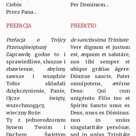
Ciebie.
Per Dominum…
Przez Pana…
PREFACJA
PREFATIO
Prefacja o Trójcy
de sanctissima Trinitate
Przenajświętszej
Vere dignum et justum
Zaprawdę godne to i
est, æquum et salutáre,
sprawiedliwe, słuszne i
nos tibi semper et
zbawienne, abyśmy
ubíque grátias ágere:
zawsze i wszędzie
Dómine sancte, Pater
Tobie składali
omnípotens, ætérne
dziękczynienie, Panie,
Deus: Qui cum
Ojcze święty,
unigénito Fílio tuo et
wszechmogący,
Spíritu Sancto unus es
wieczny Boże:
Deus, unus es Dóminus:
Ty z jednorodzonym
non in uníus
Synem Twoim i
singularitáte persónæ,
Duchem Świętym
sed in uníus Trinitáte