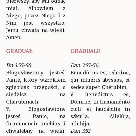
pierwszy, aby Mu oddać
miał. Albowiem z
Niego, przez Niego i z
Nim jest wszystko:
Jemu chwała na wieki.
Amen.
GRADUAŁ
GRADUALE
Dn 3:55-56
Dan 3:55-56
Błogosławiony jesteś,
Benedíctus es, Dómine,
Panie, który wzrokiem
qui intuéris abýssos, et
zgłębiasz przepaści, a
sedes super Chérubim,
siedzisz na
℣. Benedíctus es,
Cherubinach.
Dómine, in firmaménto
℣. Błogosławiony
cæli, et laudábilis in
jesteś, Panie, na
sǽcula. Allelúja,
firmamencie niebios i
allelúja.
chwalebny na wieki.
Dan 3:52