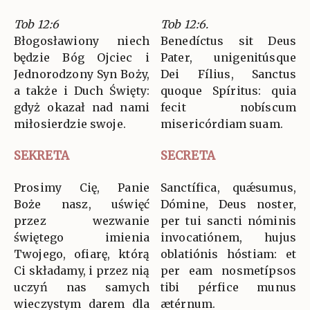
Tob 12:6
Tob 12:6.
Błogosławiony niech
Benedíctus sit Deus
będzie Bóg Ojciec i
Pater, unigenitúsque
Jednorodzony Syn Boży,
Dei Fílius, Sanctus
a także i Duch Święty:
quoque Spíritus: quia
gdyż okazał nad nami
fecit nobíscum
miłosierdzie swoje.
misericórdiam suam.
SEKRETA
SECRETA
Prosimy Cię, Panie
Sanctífica, quǽsumus,
Boże nasz, uświęć
Dómine, Deus noster,
przez wezwanie
per tui sancti nóminis
świętego imienia
invocatiónem, hujus
Twojego, ofiarę, którą
oblatiónis hóstiam: et
Ci składamy, i przez nią
per eam nosmetípsos
uczyń nas samych
tibi pérfice munus
wieczystym darem dla
ætérnum.