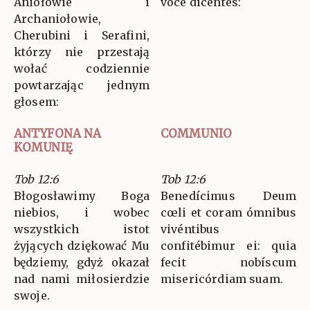
Aniołowie i
voce dicéntes:
Archaniołowie,
Cherubini i Serafini,
którzy nie przestają
wołać codziennie
powtarzając jednym
głosem:
ANTYFONA NA
COMMUNIO
KOMUNIĘ
Tob 12:6
Tob 12:6
Błogosławimy Boga
Benedícimus Deum
niebios, i wobec
cœli et coram ómnibus
wszystkich istot
vivéntibus
żyjących dziękować Mu
confitébimur ei: quia
będziemy, gdyż okazał
fecit nobíscum
nad nami miłosierdzie
misericórdiam suam.
swoje.