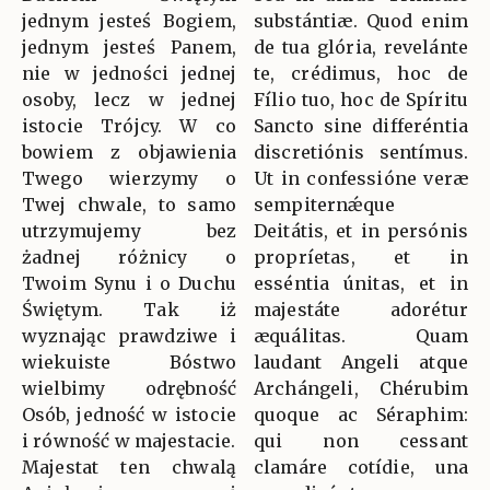
jednym jesteś Bogiem,
substántiæ. Quod enim
jednym jesteś Panem,
de tua glória, revelánte
nie w jedności jednej
te, crédimus, hoc de
osoby, lecz w jednej
Fílio tuo, hoc de Spíritu
istocie Trójcy. W co
Sancto sine differéntia
bowiem z objawienia
discretiónis sentímus.
Twego wierzymy o
Ut in confessióne veræ
Twej chwale, to samo
sempiternǽque
utrzymujemy bez
Deitátis, et in persónis
żadnej różnicy o
propríetas, et in
Twoim Synu i o Duchu
esséntia únitas, et in
Świętym. Tak iż
majestáte adorétur
wyznając prawdziwe i
æquálitas. Quam
wiekuiste Bóstwo
laudant Angeli atque
wielbimy odrębność
Archángeli, Chérubim
Osób, jedność w istocie
quoque ac Séraphim:
i równość w majestacie.
qui non cessant
Majestat ten chwalą
clamáre cotídie, una