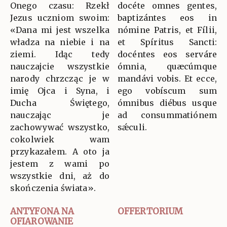
Onego czasu: Rzekł
docéte omnes gentes,
Jezus uczniom swoim:
baptizántes eos in
«Dana mi jest wszelka
nómine Patris, et Fílii,
władza na niebie i na
et Spíritus Sancti:
ziemi. Idąc tedy
docéntes eos serváre
nauczajcie wszystkie
ómnia, quæcúmque
narody chrzcząc je w
mandávi vobis. Et ecce,
imię Ojca i Syna, i
ego vobíscum sum
Ducha Świętego,
ómnibus diébus usque
nauczając je
ad consummatiónem
zachowywać wszystko,
sǽculi.
cokolwiek wam
przykazałem. A oto ja
jestem z wami po
wszystkie dni, aż do
skończenia świata».
ANTYFONA NA
OFFERTORIUM
OFIAROWANIE