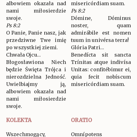
albowiem okazała nad
misericórdiam suam.
nami miłosierdzie
Ps 8:2
swoje.
Dómine, Dóminus
Ps 8:2
noster, quam
O Panie, Panie nasz, jak
admirábile est nomen
przedziwne Twe imię
tuum in univérsa terra!
po wszystkiej ziemi.
Glória Patri…
Chwała Ojcu…
Benedícta sit sancta
Błogosławiona Niech
Trínitas atque indivísa
będzie Święta Trójca i
Unitas: confitébimur ei,
nierozdzielna Jedność.
quia fecit nobíscum
Uwielbiajmy ją,
misericórdiam suam.
albowiem okazała nad
nami miłosierdzie
swoje.
KOLEKTA
ORATIO
Wszechmogący,
Omnípotens