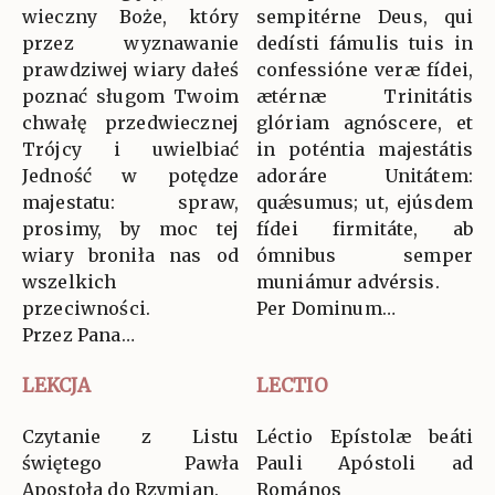
wieczny Boże, który
sempitérne Deus, qui
przez wyznawanie
dedísti fámulis tuis in
prawdziwej wiary dałeś
confessióne veræ fídei,
poznać sługom Twoim
ætérnæ Trinitátis
chwałę przedwiecznej
glóriam agnóscere, et
Trójcy i uwielbiać
in poténtia majestátis
Jedność w potędze
adoráre Unitátem:
majestatu: spraw,
quǽsumus; ut, ejúsdem
prosimy, by moc tej
fídei firmitáte, ab
wiary broniła nas od
ómnibus semper
wszelkich
muniámur advérsis.
przeciwności.
Per Dominum…
Przez Pana…
LEKCJA
LECTIO
Czytanie z Listu
Léctio Epístolæ beáti
świętego Pawła
Pauli Apóstoli ad
Apostoła do Rzymian.
Romános