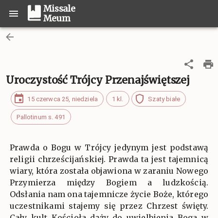
Missale
Meum
Uroczystość Trójcy Przenajświętszej
15 czerwca 25, niedziela
1 kl.
Szaty białe
Pallotinum s. 491
Prawda o Bogu w Trójcy jedynym jest podstawą
religii chrześcijańskiej. Prawda ta jest tajemnicą
wiary, która została objawiona w zaraniu Nowego
Przymierza między Bogiem a ludzkością.
Odsłania nam ona tajemnicze życie Boże, którego
uczestnikami stajemy się przez Chrzest święty.
Cały kult Kościoła dąży do uwielbienia Boga w