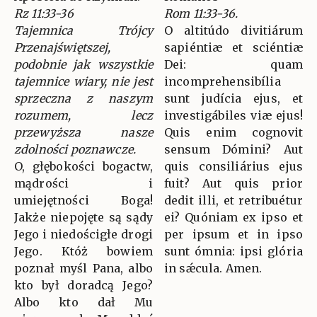
Rz 11:33-36
Rom 11:33-36.
Tajemnica Trójcy
O altitúdo divitiárum
Przenajświętszej,
sapiéntiæ et sciéntiæ
podobnie jak wszystkie
Dei: quam
tajemnice wiary, nie jest
incomprehensibília
sprzeczna z naszym
sunt judícia ejus, et
rozumem, lecz
investigábiles viæ ejus!
przewyższa nasze
Quis enim cognovit
zdolności poznawcze.
sensum Dómini? Aut
O, głębokości bogactw,
quis consiliárius ejus
mądrości i
fuit? Aut quis prior
umiejętności Boga!
dedit illi, et retribuétur
Jakże niepojęte są sądy
ei? Quóniam ex ipso et
Jego i niedościgłe drogi
per ipsum et in ipso
Jego. Któż bowiem
sunt ómnia: ipsi glória
poznał myśl Pana, albo
in sǽcula. Amen.
kto był doradcą Jego?
Albo kto dał Mu