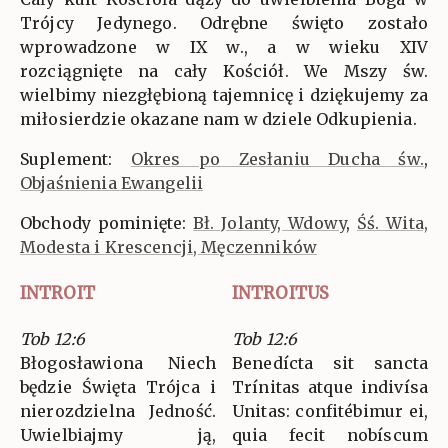
Trójcy Jedynego. Odrębne święto zostało
wprowadzone w IX w., a w wieku XIV
rozciągnięte na cały Kościół. We Mszy św.
wielbimy niezgłębioną tajemnicę i dziękujemy za
miłosierdzie okazane nam w dziele Odkupienia.
Suplement:
Okres po Zesłaniu Ducha św.
,
Objaśnienia Ewangelii
Obchody pominięte:
Bł. Jolanty, Wdowy
,
Śś. Wita,
Modesta i Krescencji, Męczenników
INTROIT
INTROITUS
Tob 12:6
Tob 12:6
Błogosławiona Niech
Benedícta sit sancta
będzie Święta Trójca i
Trínitas atque indivísa
nierozdzielna Jedność.
Unitas: confitébimur ei,
Uwielbiajmy ją,
quia fecit nobíscum