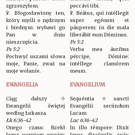
zgrzeszyłem.
peccávi tibi.
℣. Błogosławiony ten,
℣. Beátus, qui intéllegit
który myśli o nędznym
super egénum et
i biednym: wybawi go
páuperem: in die mala
Pan w dniu
liberábit eum Dóminus.
nieszczęścia.
Ps 5:2
Ps 5:2
Verba mea áuribus
Pochwyć uszami słowa
pércipe, Dómine:
moje, Panie, zważ na
intéllege clamórem
moje wołanie.
meum.
EWANGELIA
EVANGELIUM
Ciąg dalszy ☩
Sequéntia ☩ sancti
Ewangelii świętej
Evangélii secúndum
według Łukasza.
Lucam
Łk 6:36-42
Luc 6:36-42
Onego czasu: Rzekł
In illo témpore: Dixit
Jezus uczniom swoim:
Jesus discípulis suis: