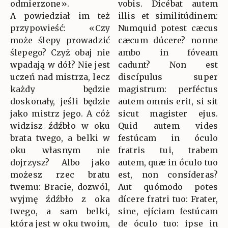
odmierzone».
vobis. Dicébat autem
A powiedział im też
illis et similitúdinem:
przypowieść: «Czy
Numquid potest cæcus
może ślepy prowadzić
cæcum dúcere? nonne
ślepego? Czyż obaj nie
ambo in fóveam
wpadają w dół? Nie jest
cadunt? Non est
uczeń nad mistrza, lecz
discípulus super
każdy będzie
magistrum: perféctus
doskonały, jeśli będzie
autem omnis erit, si sit
jako mistrz jego. A cóż
sicut magister ejus.
widzisz źdźbło w oku
Quid autem vides
brata twego, a belki w
festúcam in óculo
oku własnym nie
fratris tui, trabem
dojrzysz? Albo jako
autem, quæ in óculo tuo
możesz rzec bratu
est, non consíderas?
twemu: Bracie, dozwól,
Aut quómodo potes
wyjmę źdźbło z oka
dícere fratri tuo: Frater,
twego, a sam belki,
sine, ejíciam festúcam
która jest w oku twoim,
de óculo tuo: ipse in