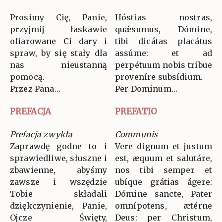
Prosimy Cię, Panie,
Hóstias nostras,
przyjmij łaskawie
quǽsumus, Dómine,
ofiarowane Ci dary i
tibi dicátas placátus
spraw, by się stały dla
assúme: et ad
nas nieustanną
perpétuum nobis tríbue
pomocą.
proveníre subsídium.
Przez Pana…
Per Dominum…
PREFACJA
PREFATIO
Prefacja zwykła
Communis
Zaprawdę godne to i
Vere dignum et justum
sprawiedliwe, słuszne i
est, æquum et salutáre,
zbawienne, abyśmy
nos tibi semper et
zawsze i wszędzie
ubíque grátias ágere:
Tobie składali
Dómine sancte, Pater
dziękczynienie, Panie,
omnípotens, ætérne
Ojcze Święty,
Deus: per Christum,