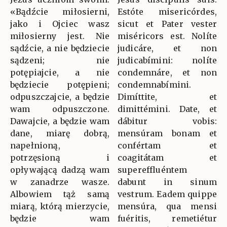
«Bądźcie miłosierni,
Estóte misericórdes,
jako i Ojciec wasz
sicut et Pater vester
miłosierny jest. Nie
miséricors est. Nolíte
sądźcie, a nie będziecie
judicáre, et non
sądzeni; nie
judicabímini: nolíte
potępiajcie, a nie
condemnáre, et non
będziecie potępieni;
condemnabímini.
odpuszczajcie, a będzie
Dimíttite, et
wam odpuszczone.
dimittémini. Date, et
Dawajcie, a będzie wam
dábitur vobis:
dane, miarę dobrą,
mensúram bonam et
napełnioną,
confértam et
potrzęsioną i
coagitátam et
opływającą dadzą wam
supereffluéntem
w zanadrze wasze.
dabunt in sinum
Albowiem tąż samą
vestrum. Eadem quippe
miarą, którą mierzycie,
mensúra, qua mensi
będzie wam
fuéritis, remetiétur