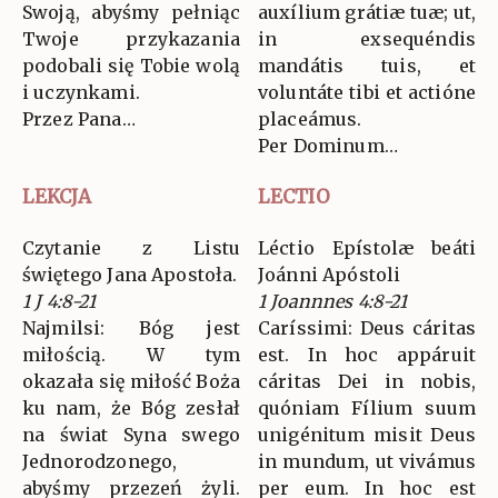
Swoją, abyśmy pełniąc
auxílium grátiæ tuæ; ut,
Twoje przykazania
in exsequéndis
podobali się Tobie wolą
mandátis tuis, et
i uczynkami.
voluntáte tibi et actióne
Przez Pana…
placeámus.
Per Dominum…
LEKCJA
LECTIO
Czytanie z Listu
Léctio Epístolæ beáti
świętego Jana Apostoła.
Joánni Apóstoli
1 J 4:8-21
1 Joannnes 4:8-21
Najmilsi: Bóg jest
Caríssimi: Deus cáritas
miłością. W tym
est. In hoc appáruit
okazała się miłość Boża
cáritas Dei in nobis,
ku nam, że Bóg zesłał
quóniam Fílium suum
na świat Syna swego
unigénitum misit Deus
Jednorodzonego,
in mundum, ut vivámus
abyśmy przezeń żyli.
per eum. In hoc est