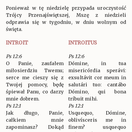
Ponieważ w tę niedzielę przypada uroczystość
Trójcy Przenajświętszej, Mszę z niedzieli
odprawia się w tygodniu, w dniu wolnym od
święta.
INTROIT
INTROITUS
Ps 12:6
Ps 12:6
O Panie, zaufałem
Dómine, in tua
miłosierdziu Twemu;
misericórdia sperávi:
serce me cieszy się z
exsultávit cor meum in
Twojej pomocy, będę
salutári tuo: cantábo
śpiewał Panu, co darzy
Dómino, qui bona
mnie dobrem.
tríbuit mihi.
Ps 12:1
Ps 12:1
Jak długo, Panie,
Usquequo, Dómine,
całkiem mnie
oblivísceris me in
zapominasz? Dokąd
finem? usquequo