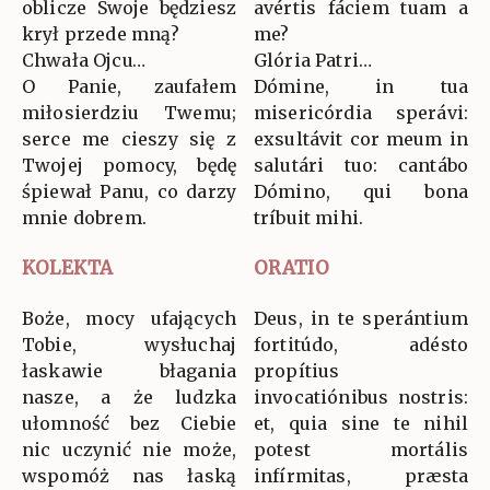
oblicze Swoje będziesz
avértis fáciem tuam a
krył przede mną?
me?
Chwała Ojcu…
Glória Patri…
O Panie, zaufałem
Dómine, in tua
miłosierdziu Twemu;
misericórdia sperávi:
serce me cieszy się z
exsultávit cor meum in
Twojej pomocy, będę
salutári tuo: cantábo
śpiewał Panu, co darzy
Dómino, qui bona
mnie dobrem.
tríbuit mihi.
KOLEKTA
ORATIO
Boże, mocy ufających
Deus, in te sperántium
Tobie, wysłuchaj
fortitúdo, adésto
łaskawie błagania
propítius
nasze, a że ludzka
invocatiónibus nostris:
ułomność bez Ciebie
et, quia sine te nihil
nic uczynić nie może,
potest mortális
wspomóż nas łaską
infírmitas, præsta