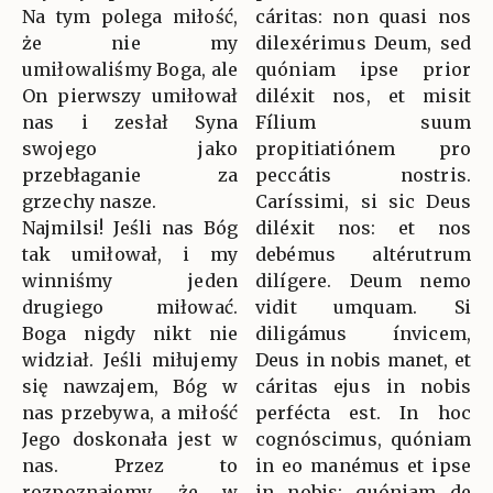
Na tym polega miłość,
cáritas: non quasi nos
że nie my
dilexérimus Deum, sed
umiłowaliśmy Boga, ale
quóniam ipse prior
On pierwszy umiłował
diléxit nos, et misit
nas i zesłał Syna
Fílium suum
swojego jako
propitiatiónem pro
przebłaganie za
peccátis nostris.
grzechy nasze.
Caríssimi, si sic Deus
Najmilsi! Jeśli nas Bóg
diléxit nos: et nos
tak umiłował, i my
debémus altérutrum
winniśmy jeden
dilígere. Deum nemo
drugiego miłować.
vidit umquam. Si
Boga nigdy nikt nie
diligámus ínvicem,
widział. Jeśli miłujemy
Deus in nobis manet, et
się nawzajem, Bóg w
cáritas ejus in nobis
nas przebywa, a miłość
perfécta est. In hoc
Jego doskonała jest w
cognóscimus, quóniam
nas. Przez to
in eo manémus et ipse
rozpoznajemy, że w
in nobis: quóniam de