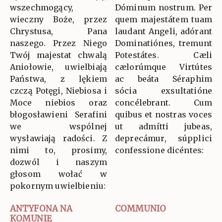
wszechmogący,
Dóminum nostrum. Per
wieczny Boże, przez
quem majestátem tuam
Chrystusa, Pana
laudant Angeli, adórant
naszego. Przez Niego
Dominatiónes, tremunt
Twój majestat chwalą
Potestátes. Cæli
Aniołowie, uwielbiają
cælorúmque Virtútes
Państwa, z lękiem
ac beáta Séraphim
czczą Potęgi, Niebiosa i
sócia exsultatióne
Moce niebios oraz
concélebrant. Cum
błogosławieni Serafini
quibus et nostras voces
we wspólnej
ut admítti jubeas,
wysławiają radości. Z
deprecámur, súpplici
nimi to, prosimy,
confessione dicéntes:
dozwól i naszym
głosom wołać w
pokornym uwielbieniu:
ANTYFONA NA
COMMUNIO
KOMUNIĘ