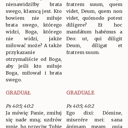
nienawidziłby brata
fratrem suum, quem
swego, kłamcą jest. Kto
videt, Deum, quem non
bowiem nie miłuje
videt, quómodo potest
brata swego, którego
dilígere? Et hoc
widzi, Boga, którego
mandátum habémus a
nie widzi, jakże
Deo: ut, qui diligit
miłować może? A także
Deum, díligat et
przykazanie
fratrem suum.
otrzymaliście od Boga,
aby jeśli kto miłuje
Boga, miłował i brata
swego.
GRADUAŁ
GRADUALE
Ps 40:5; 40:2
Ps 40:5; 40:2
Ja mówię: Panie, zmiłuj
Ego dixi: Dómine,
się nade mną; uzdrów
miserére mei: sana
mnie, bo przeciw Tobie
ánimam meam, quia