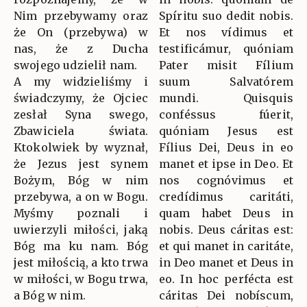
Nim przebywamy oraz
Spíritu suo dedit nobis.
że On (przebywa) w
Et nos vídimus et
nas, że z Ducha
testificámur, quóniam
swojego udzielił nam.
Pater misit Fílium
A my widzieliśmy i
suum Salvatórem
świadczymy, że Ojciec
mundi. Quisquis
zesłał Syna swego,
conféssus fúerit,
Zbawiciela świata.
quóniam Jesus est
Ktokolwiek by wyznał,
Fílius Dei, Deus in eo
że Jezus jest synem
manet et ipse in Deo. Et
Bożym, Bóg w nim
nos cognóvimus et
przebywa, a on w Bogu.
credídimus caritáti,
Myśmy poznali i
quam habet Deus in
uwierzyli miłości, jaką
nobis. Deus cáritas est:
Bóg ma ku nam. Bóg
et qui manet in caritáte,
jest miłością, a kto trwa
in Deo manet et Deus in
w miłości, w Bogu trwa,
eo. In hoc perfécta est
a Bóg w nim.
cáritas Dei nobíscum,