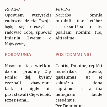
Ps 9:2-3
Ps 9:2-3
Opowiem wszystkie
Narrábo ómnia
cudowne dzieła Twoje,
mirabília tua: lætábor
będę się cieszyć i
et exsultábo in te:
radować Tobą, śpiewać
psallam nómini tuo,
imieniu Twemu, o
Altíssime.
Najwyższy.
POKOMUNIA
POSTCOMMUNIO
Nasyceni tak wielkim
Tantis, Dómine, repléti
darem, prosimy Cię,
munéribus: præsta,
Panie: daj, byśmy
quǽsumus; ut et
czerpali zbawienne
salutária dona
łaski i nigdy nie
capiámus, et a tua
przestawali Cię wielbić.
numquam laude
Przez Pana…
cessémus.
Per Dominum…