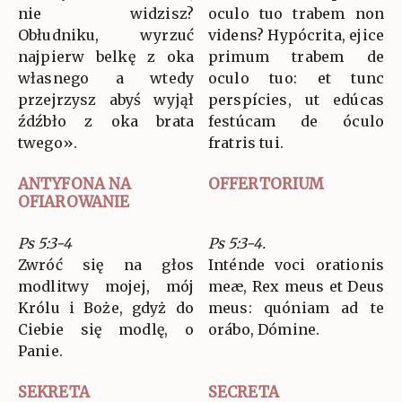
nie widzisz?
oculo tuo trabem non
Obłudniku, wyrzuć
videns? Hypócrita, ejice
najpierw belkę z oka
primum trabem de
własnego a wtedy
oculo tuo: et tunc
przejrzysz abyś wyjął
perspícies, ut edúcas
źdźbło z oka brata
festúcam de óculo
twego».
fratris tui.
ANTYFONA NA
OFFERTORIUM
OFIAROWANIE
Ps 5:3-4
Ps 5:3-4.
Zwróć się na głos
Inténde voci orationis
modlitwy mojej, mój
meæ, Rex meus et Deus
Królu i Boże, gdyż do
meus: quóniam ad te
Ciebie się modlę, o
orábo, Dómine.
Panie.
SEKRETA
SECRETA