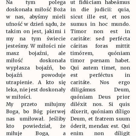
Na tym polega
ut fidúciam habeámus
doskonała miłość Boża
in die judicii: quia,
w nas, abyśmy mieli
sicut ille est, et nos
ufność w dzień sądu, że
sumus in hoc mundo.
takim on jest, jakimi i
Timor non est in
my na tym świecie
caritáte: sed perfécta
jesteśmy. W miłości nie
cáritas foras mittit
masz bojaźni, ale
timórem, quóniam
miłość doskonała
timor pœnam habet.
wypłasza bojaźń, bo
Qui autem timet, non
bojaźń powoduje
est perféctus in
utrapienie. A kto się
caritáte. Nos ergo
leka, nie jest doskonały
diligámus Deum,
w miłości.
quóniam Deus prior
My przeto miłujmy
diléxit nos. Si quis
Boga, bo Bóg pierwej
díxerit, quóniam díligo
nas umiłował. Jeśliby
Deum, et fratrem suum
kto powiedział, że
óderit, mendax est. Qui
miłuje Boga, a
enim non díligit