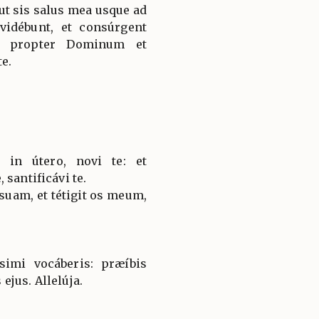
ut sis salus mea usque ad
idébunt, et consúrgent
nt propter Dominum et
te.
in útero, novi te: et
 santificávi te.
uam, et tétigit os meum,
simi vocáberis: præíbis
jus. Allelúja.