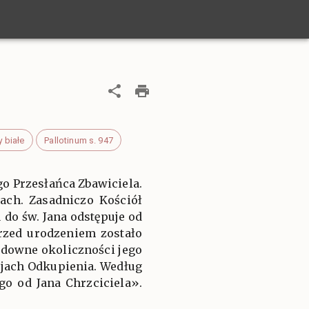
 białe
Pallotinum s. 947
o Przesłańca Zbawiciela.
iach. Zasadniczo Kościół
 do św. Jana odstępuje od
przed urodzeniem zostało
Cudowne okoliczności jego
ejach Odkupienia. Według
o od Jana Chrzciciela».