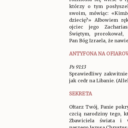
którzy o tym posłysze
swoim, mówiąc: «Kimż
dziecię?» Albowiem rę
ojciec jego Zacharia
Świętym, prorokował,
Pan Bóg Izraela, że nawie
ANTYFONA NA OFIARO
Ps 91:13
Sprawiedliwy zakwitnie
jak cedr na Libanie. (Allel
SEKRETA
Ołtarz Twój, Panie pok
czcią narodziny tego, k
Zbawiciela świata i 
naszego Jezusa Chrystus