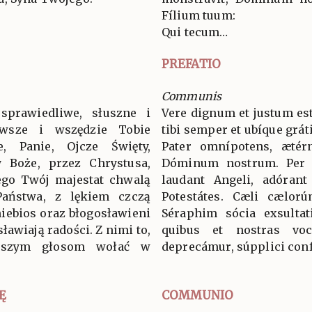
Fílium tuum:
Qui tecum…
PREFATIO
Communis
sprawiedliwe, słuszne i
Vere dignum et justum est
wsze i wszędzie Tobie
tibi semper et ubíque grát
ie, Panie, Ojcze Święty,
Pater omnípotens, ætér
 Boże, przez Chrystusa,
Dóminum nostrum. Per
ego Twój majestat chwalą
laudant Angeli, adórant
 Państwa, z lękiem czczą
Potestátes. Cæli cælorú
niebios oraz błogosławieni
Séraphim sócia exsultat
ławiają radości. Z nimi to,
quibus et nostras voc
aszym głosom wołać w
deprecámur, súpplici conf
Ę
COMMUNIO