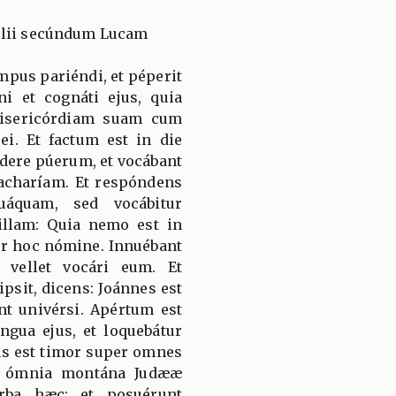
élii secúndum Lucam
mpus pariéndi, et péperit
ni et cognáti ejus, quia
isericórdiam suam cum
 ei. Et factum est in die
dere púerum, et vocábant
acharíam. Et respóndens
uáquam, sed vocábitur
illam: Quia nemo est in
ur hoc nómine. Innuébant
 vellet vocári eum. Et
psit, dicens: Joánnes est
nt univérsi. Apértum est
ingua ejus, et loquebátur
us est timor super omnes
r ómnia montána Judææ
rba hæc: et posuérunt