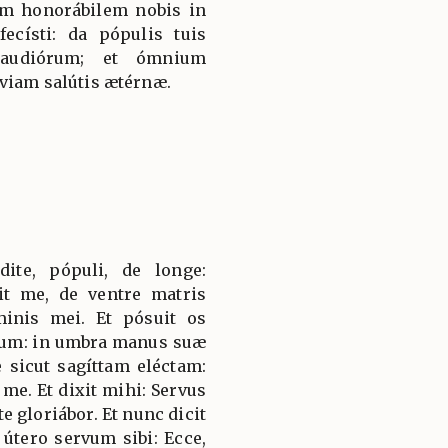
m honorábilem nobis in
fecísti: da pópulis tuis
 gaudiórum; et ómnium
 viam salútis ætérnæ.
dite, pópuli, de longe:
t me, de ventre matris
inis mei. Et pósuit os
um: in umbra manus suæ
 sicut sagíttam eléctam:
me. Et dixit mihi: Servus
te gloriábor. Et nunc dicit
tero servum sibi: Ecce,