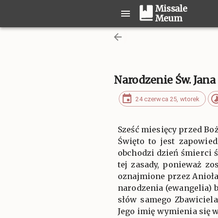
Missale
Meum
Narodzenie Św. Jana 
24 czerwca 25, wtorek
Sześć miesięcy przed Bo
Święto to jest zapowied
obchodzi dzień śmierci ś
tej zasady, ponieważ zo
oznajmione przez Anioła 
narodzenia (ewangelia) 
słów samego Zbawiciela
Jego imię wymienia się 