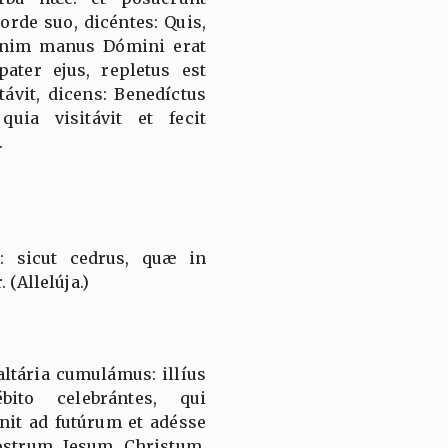
orde suo, dicéntes: Quis,
tenim manus Dómini erat
pater ejus, repletus est
távit, dicens: Benedíctus
uia visitávit et fecit
.
t: sicut cedrus, quæ in
 (Allelúja.)
ltária cumulámus: illíus
bito celebrántes, qui
nit ad futúrum et adésse
strum Jesum Christum,