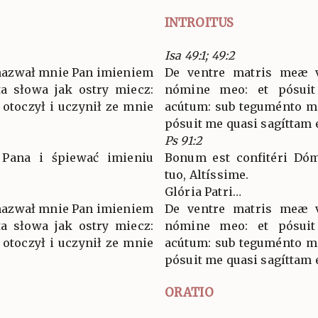
INTROITUS
Isa 49:1; 49:2
 nazwał mnie Pan imieniem
De ventre matris meæ 
a słowa jak ostry miecz:
nómine meo: et pósui
 otoczył i uczynił ze mnie
acútum: sub teguménto ma
pósuit me quasi sagíttam 
Ps 91:2
 Pana i śpiewać imieniu
Bonum est confitéri Dóm
tuo, Altíssime.
Glória Patri…
 nazwał mnie Pan imieniem
De ventre matris meæ 
a słowa jak ostry miecz:
nómine meo: et pósui
 otoczył i uczynił ze mnie
acútum: sub teguménto ma
pósuit me quasi sagíttam 
ORATIO