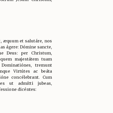
, æquum et salutáre, nos
ias ágere: Dómine sancte,
ne Deus: per Christum,
 quem majestátem tuam
 Dominatiónes, tremunt
mque Virtútes ac beáta
ióne concélebrant. Cum
es ut admítti jubeas,
essione dicéntes: