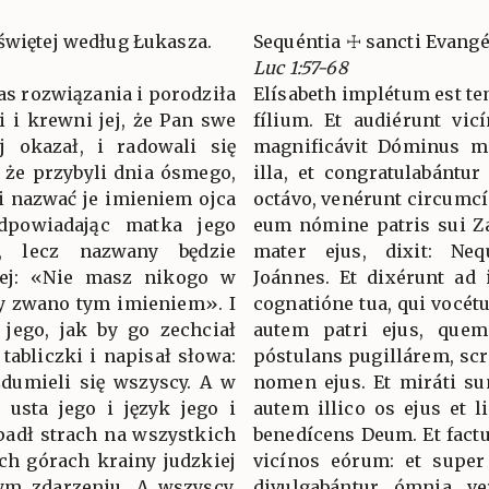
świętej według Łukasza.
Sequéntia ☩ sancti Evang
Luc 1:57-68
zas rozwiązania i porodziła
Elísabeth implétum est te
zi i krewni jej, że Pan swe
fílium. Et audiérunt vicí
ej okazał, i radowali się
magnificávit Dóminus m
ę, że przybyli dnia ósmego,
illa, et congratulabántur
 i nazwać je imieniem ojca
octávo, venérunt circumcí
odpowiadając matka jego
eum nómine patris sui Z
, lecz nazwany będzie
mater ejus, dixit: Neq
iej: «Nie masz nikogo w
Joánnes. Et dixérunt ad 
by zwano tym imieniem». I
cognatióne tua, qui vocét
 jego, jak by go zechciał
autem patri ejus, quem
tabliczki i napisał słowa:
póstulans pugillárem, scri
 zdumieli się wszyscy. A w
nomen ejus. Et miráti su
ę usta jego i język jego i
autem illico os ejus et l
 padł strach na wszystkich
benedícens Deum. Et fact
ch górach krainy judzkiej
vicínos eórum: et supe
tym zdarzeniu. A wszyscy,
divulgabántur ómnia ve