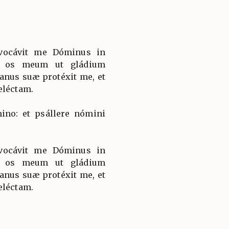
vocávit me Dóminus in
t os meum ut gládium
nus suæ protéxit me, et
eléctam.
ino: et psállere nómini
vocávit me Dóminus in
t os meum ut gládium
nus suæ protéxit me, et
eléctam.