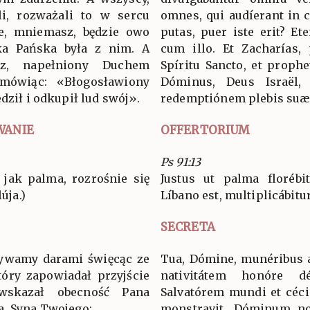
li, rozważali to w sercu
omnes, qui audíerant in c
e, mniemasz, będzie owo
putas, puer iste erit? E
ka Pańska była z nim. A
cum illo. Et Zacharías, 
sz, napełniony Duchem
Spíritu Sancto, et prophe
 mówiąc: «Błogosławiony
Dóminus, Deus Israël, q
dził i odkupił lud swój».
redemptiónem plebis suæ
WANIE
OFFERTORIUM
Ps 91:13
 jak palma, rozrośnie się
Justus ut palma florébi
úja.)
Líbano est, multiplicábitur.
SECRETA
rywamy darami święcąc ze
Tua, Dómine, munéribus a
tóry zapowiadał przyjście
nativitátem honóre dé
wskazał obecność Pana
Salvatórem mundi et céci
a, Syna Twojego:
monstravit, Dóminum no