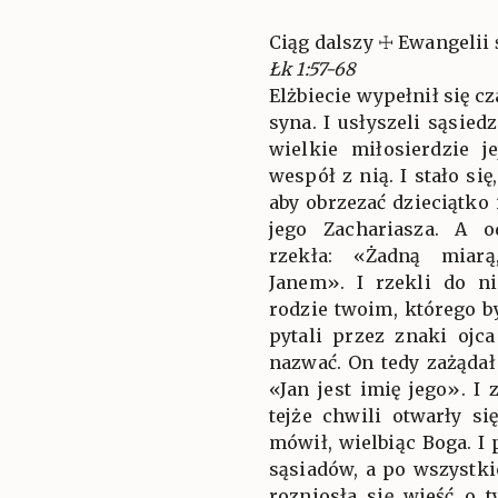
Ciąg dalszy ☩ Ewangelii 
Łk 1:57-68
Elżbiecie wypełnił się c
syna. I usłyszeli sąsied
wielkie miłosierdzie j
wespół z nią. I stało si
aby obrzezać dzieciątko
jego Zachariasza. A 
rzekła: «Żadną miarą
Janem». I rzekli do n
rodzie twoim, którego 
pytali przez znaki ojca
nazwać. On tedy zażądał 
«Jan jest imię jego». I
tejże chwili otwarły si
mówił, wielbiąc Boga. I
sąsiadów, a po wszystki
rozniosła się wieść o 