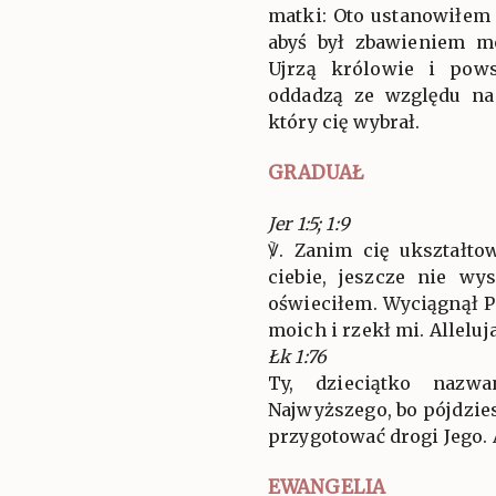
matki: Oto ustanowiłem 
abyś był zbawieniem m
Ujrzą królowie i pows
oddadzą ze względu na 
który cię wybrał.
GRADUAŁ
Jer 1:5; 1:9
℣. Zanim cię ukształt
ciebie, jeszcze nie wy
oświeciłem. Wyciągnął P
moich i rzekł mi. Alleluja
Łk 1:76
Ty, dzieciątko nazwa
Najwyższego, bo pójdzie
przygotować drogi Jego. A
EWANGELIA