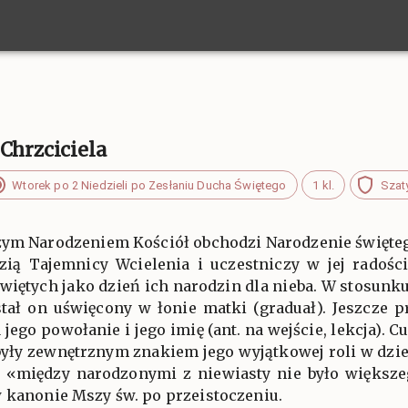
Chrzciciela
Wtorek po 2 Niedzieli po Zesłaniu Ducha Świętego
1 kl.
Szaty
żym Narodzeniem Kościół obchodzi Narodzenie święteg
zią Tajemnicy Wcielenia i uczestniczy w jej radośc
więtych jako dzień ich narodzin dla nieba. W stosunku
stał on uświęcony w łonie matki (graduał). Jeszcze 
jego powołanie i jego imię (ant. na wejście, lekcja). 
były zewnętrznym znakiem jego wyjątkowej roli w dzi
 «między narodzonymi z niewiasty nie było większeg
w kanonie Mszy św. po przeistoczeniu.