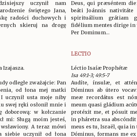
zisiejszy uczynił nam
Deus, qui præséntem die
rodzenie świętego Jana,
beáti Joánnis nativitáte 
skę radości duchowych i
spirituálium grátiam
ernych skieruj na drogę
fidélium mentes dirige in
Per Dominum…
LECTIO
 Izajasza.
Léctio Isaíæ Prophétæ
Isa 49:1-3; 49:5-7
ludy odległe zważajcie: Pan
Audíte, ínsulæ, et attén
enia, od łona mej matki
Dóminus ab útero vocavi
 I uczynił usta moje niby
meæ recordátus est nóm
u swej ręki osłonił mnie i
meum quasi gládium acút
łę doborową: w kołczanie
protéxit me, et pósuit me
kł mi: Sługą moim jesteś,
in pháretra sua abscóndit 
ę wsławiony. A teraz mówi
meus es tu, Israël, quia in 
a siebie uczynił od łona
Dóminus, formans me ex ú