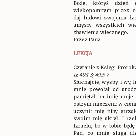
Boże, któryś dzień d
wiekopomnym przez na
daj ludowi swojemu ła
umysły wszystkich wi
zbawienia wiecznego.
Przez Pana…
LEKCJA
Czytanie z Księgi Proroka
Iz 49:1-3; 49:5-7
Słuchajcie, wyspy, i wy, 
mnie powołał od urodz
pamiętał na imię moje.
ostrym mieczem; w cieni
uczynił mię niby strza
swoim mię ukrył. I rze
Izraelu, bo w tobie będ
Pan, co mnie sługą dl