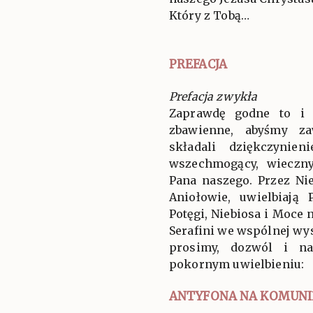
Który z Tobą…
PREFACJA
Prefacja zwykła
Zaprawdę godne to i 
zbawienne, abyśmy za
składali dziękczynien
wszechmogący, wieczny
Pana naszego. Przez Ni
Aniołowie, uwielbiają
Potęgi, Niebiosa i Moce 
Serafini we wspólnej wys
prosimy, dozwól i n
pokornym uwielbieniu:
ANTYFONA NA KOMUNI