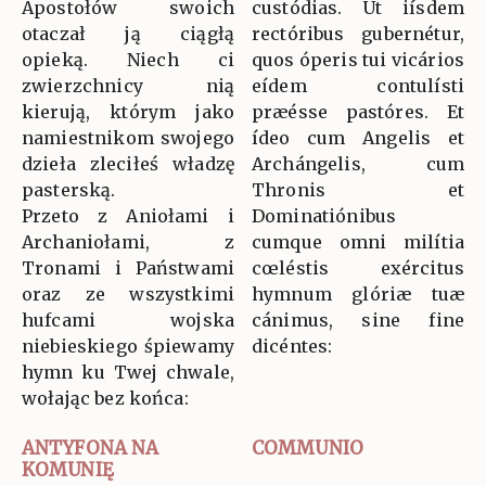
Apostołów swoich
custódias. Ut iísdem
otaczał ją ciągłą
rectóribus gubernétur,
opieką. Niech ci
quos óperis tui vicários
zwierzchnicy nią
eídem contulísti
kierują, którym jako
præésse pastóres. Et
namiestnikom swojego
ídeo cum Angelis et
dzieła zleciłeś władzę
Archángelis, cum
pasterską.
Thronis et
Przeto z Aniołami i
Dominatiónibus
Archaniołami, z
cumque omni milítia
Tronami i Państwami
cœléstis exércitus
oraz ze wszystkimi
hymnum glóriæ tuæ
hufcami wojska
cánimus, sine fine
niebieskiego śpiewamy
dicéntes:
hymn ku Twej chwale,
wołając bez końca:
ANTYFONA NA
COMMUNIO
KOMUNIĘ