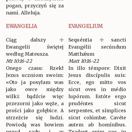
pogan, przyczyń się za
nami. Alleluja.
EWANGELIA
EVANGELIUM
Ciąg dalszy ☩
Sequéntia ☩ sancti
Ewangelii świętej
Evangélii secúndum
według Mateusza.
Matthǽum
Mt 10:16-22
Matt 10:16-22
Onego czasu: Rzekł
In illo témpore: Dixit
Jezus uczniom swoim:
Jesus discípulis suis:
«Oto ja posyłam was
Ecce, ego mitto vos
jako owce między
sicut oves in médio
wilki: bądźcie więc
lupórum. Estóte ergo
przezorni jako węże, a
prudéntes sicut
prości jako gołębice. A
serpentes, et símplices
strzeżcie się ludzi.
sicut colúmbæ. Cavéte
Powiodą was bowiem
autem ab homínibus.
przed sądy i w
Tradent enim vos in