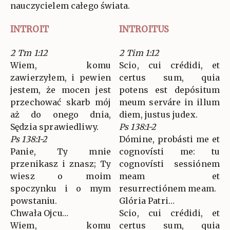
nauczycielem całego świata.
INTROIT
INTROITUS
2 Tm 1:12
2 Tim 1:12
Wiem, komu
Scio, cui crédidi, et
zawierzyłem, i pewien
certus sum, quia
jestem, że mocen jest
potens est depósitum
przechować skarb mój
meum serváre in illum
aż do onego dnia,
diem, justus judex.
Sędzia sprawiedliwy.
Ps 138:1-2
Ps 138:1-2
Dómine, probásti me et
Panie, Ty mnie
cognovísti me: tu
przenikasz i znasz; Ty
cognovísti sessiónem
wiesz o moim
meam et
spoczynku i o mym
resurrectiónem meam.
powstaniu.
Glória Patri…
Chwała Ojcu…
Scio, cui crédidi, et
Wiem, komu
certus sum, quia