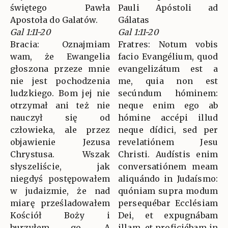
świętego Pawła
Pauli Apóstoli ad
Apostoła do Galatów.
Gálatas
Gal 1:11-20
Gal 1:11-20
Bracia: Oznajmiam
Fratres: Notum vobis
wam, że Ewangelia
facio Evangélium, quod
głoszona przeze mnie
evangelizátum est a
nie jest pochodzenia
me, quia non est
ludzkiego. Bom jej nie
secúndum hóminem:
otrzymał ani też nie
neque enim ego ab
nauczył się od
hómine accépi illud
człowieka, ale przez
neque dídici, sed per
objawienie Jezusa
revelatiónem Jesu
Chrystusa. Wszak
Christi. Audístis enim
słyszeliście, jak
conversatiónem meam
niegdyś postępowałem
aliquándo in Judaísmo:
w judaizmie, że nad
quóniam supra modum
miarę prześladowałem
persequébar Ecclésiam
Kościół Boży i
Dei, et expugnábam
burzyłem go. A
illam, et proficiébam in