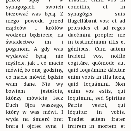
synagogach swoich
concíliis, et in
biczować was będą. Z
synagógis suis
mego powodu przed
flagellábunt vos: et ad
rządców i królów
præsides et ad reges
wodzeni będziecie, na
ducémini propter me
świadectwo im i
in testimónium illis et
poganom. A gdy was
géntibus. Cum autem
wydawać będą, nie
tradent vos, nolíte
myślcie, jak i co macie
cogitáre, quómodo aut
mówić, bo onej godziny,
quid loquámini: dábitur
co macie mówić, będzie
enim vobis in illa hora,
wam dane. Nie wy
quid loquámini. Non
bowiem jesteście,
enim vos estis, qui
którzy mówicie, lecz
loquímini, sed Spíritus
Duch Ojca waszego,
Patris vestri, qui
który w was mówi. I
lóquitur in vobis.
wyda na śmierć brat
Tradet autem frater
brata i ojciec syna, i
fratrem in mortem, et