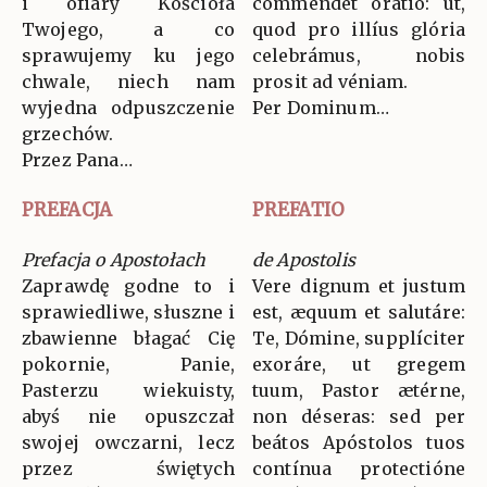
i ofiary Kościoła
comméndet orátio: ut,
Twojego, a co
quod pro illíus glória
sprawujemy ku jego
celebrámus, nobis
chwale, niech nam
prosit ad véniam.
wyjedna odpuszczenie
Per Dominum…
grzechów.
Przez Pana…
PREFACJA
PREFATIO
Prefacja o Apostołach
de Apostolis
Zaprawdę godne to i
Vere dignum et justum
sprawiedliwe, słuszne i
est, æquum et salutáre:
zbawienne błagać Cię
Te, Dómine, supplíciter
pokornie, Panie,
exoráre, ut gregem
Pasterzu wiekuisty,
tuum, Pastor ætérne,
abyś nie opuszczał
non déseras: sed per
swojej owczarni, lecz
beátos Apóstolos tuos
przez świętych
contínua protectióne