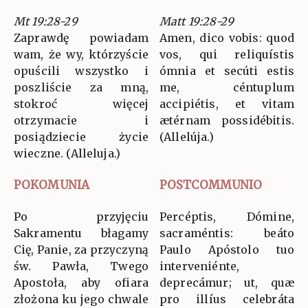
Mt 19:28-29
Matt 19:28-29
Zaprawdę powiadam
Amen, dico vobis: quod
wam, że wy, którzyście
vos, qui reliquístis
opuścili wszystko i
ómnia et secúti estis
poszliście za mną,
me, céntuplum
stokroć więcej
accipiétis, et vitam
otrzymacie i
ætérnam possidébitis.
posiądziecie życie
(Allelúja.)
wieczne. (Alleluja.)
POKOMUNIA
POSTCOMMUNIO
Po przyjęciu
Percéptis, Dómine,
Sakramentu błagamy
sacraméntis: beáto
Cię, Panie, za przyczyną
Paulo Apóstolo tuo
św. Pawła, Twego
interveniénte,
Apostoła, aby ofiara
deprecámur; ut, quæ
złożona ku jego chwale
pro illíus celebráta