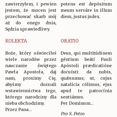
zawierzyłem, i pewien
potens est depósitum
jestem, że mocen jest
meum serváre in illum
przechować skarb mój
diem, justus judex.
aż do onego dnia,
Sędzia sprawiedliwy.
KOLEKTA
ORATIO
Boże, który oświeciłeś
Deus, qui multitúdinem
wiele narodów przez
géntium beáti Pauli
nauczanie świętego
Apóstoli prædicatióne
Pawła Apostoła, daj
docuísti: da nobis,
nam, prosimy Cię,
quǽsumus; ut, cujus
abyśmy doznali
natalícia cólimus, ejus
wstawiennictwa tego,
apud te patrocínia
którego narodziny dla
sentiámus.
nieba obchodzimy.
Per Dominum…
Przez Pana…
Pro S. Petro