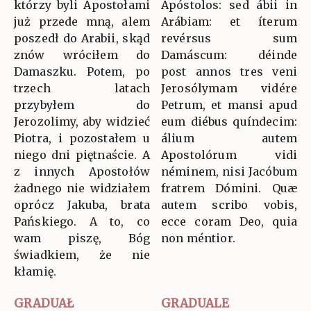
którzy byli Apostołami
Apóstolos: sed ábii in
już przede mną, alem
Arábiam: et íterum
poszedł do Arabii, skąd
revérsus sum
znów wróciłem do
Damáscum: déinde
Damaszku. Potem, po
post annos tres veni
trzech latach
Jerosólymam vidére
przybyłem do
Petrum, et mansi apud
Jerozolimy, aby widzieć
eum diébus quíndecim:
Piotra, i pozostałem u
álium autem
niego dni piętnaście. A
Apostolórum vidi
z innych Apostołów
néminem, nisi Jacóbum
żadnego nie widziałem
fratrem Dómini. Quæ
oprócz Jakuba, brata
autem scribo vobis,
Pańskiego. A to, co
ecce coram Deo, quia
wam piszę, Bóg
non méntior.
świadkiem, że nie
kłamię.
GRADUAŁ
GRADUALE