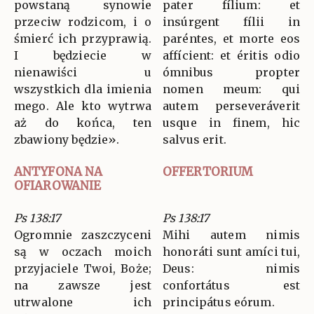
powstaną synowie
pater fílium: et
przeciw rodzicom, i o
insúrgent fílii in
śmierć ich przyprawią.
paréntes, et morte eos
I będziecie w
affícient: et éritis odio
nienawiści u
ómnibus propter
wszystkich dla imienia
nomen meum: qui
mego. Ale kto wytrwa
autem perseveráverit
aż do końca, ten
usque in finem, hic
zbawiony będzie».
salvus erit.
ANTYFONA NA
OFFERTORIUM
OFIAROWANIE
Ps 138:17
Ps 138:17
Ogromnie zaszczyceni
Mihi autem nimis
są w oczach moich
honoráti sunt amíci tui,
przyjaciele Twoi, Boże;
Deus: nimis
na zawsze jest
confortátus est
utrwalone ich
principátus eórum.