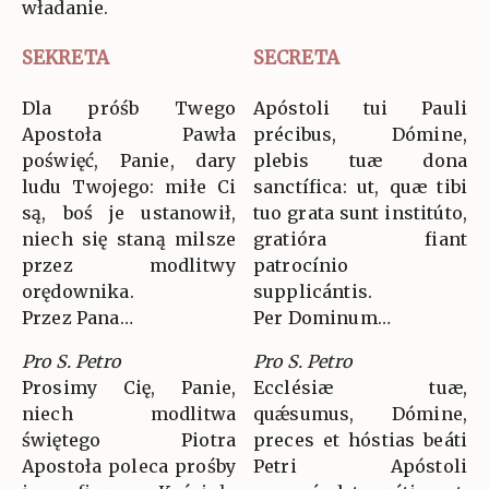
władanie.
SEKRETA
SECRETA
Dla próśb Twego
Apóstoli tui Pauli
Apostoła Pawła
précibus, Dómine,
poświęć, Panie, dary
plebis tuæ dona
ludu Twojego: miłe Ci
sanctífica: ut, quæ tibi
są, boś je ustanowił,
tuo grata sunt institúto,
niech się staną milsze
gratióra fiant
przez modlitwy
patrocínio
orędownika.
supplicántis.
Przez Pana…
Per Dominum…
Pro S. Petro
Pro S. Petro
Prosimy Cię, Panie,
Ecclésiæ tuæ,
niech modlitwa
quǽsumus, Dómine,
świętego Piotra
preces et hóstias beáti
Apostoła poleca prośby
Petri Apóstoli