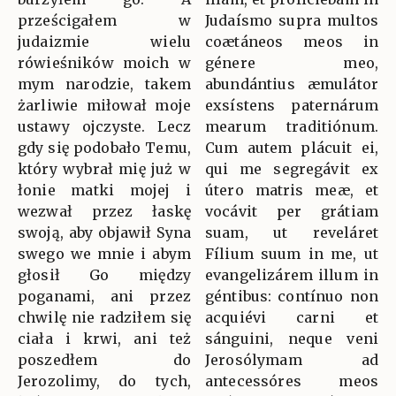
prześcigałem w
Judaísmo supra multos
judaizmie wielu
coætáneos meos in
rówieśników moich w
génere meo,
mym narodzie, takem
abundántius æmulátor
żarliwie miłował moje
exsístens paternárum
ustawy ojczyste. Lecz
mearum traditiónum.
gdy się podobało Temu,
Cum autem plácuit ei,
który wybrał mię już w
qui me segregávit ex
łonie matki mojej i
útero matris meæ, et
wezwał przez łaskę
vocávit per grátiam
swoją, aby objawił Syna
suam, ut reveláret
swego we mnie i abym
Fílium suum in me, ut
głosił Go między
evangelizárem illum in
poganami, ani przez
géntibus: contínuo non
chwilę nie radziłem się
acquiévi carni et
ciała i krwi, ani też
sánguini, neque veni
poszedłem do
Jerosólymam ad
Jerozolimy, do tych,
antecessóres meos