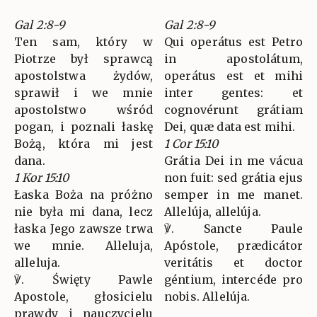
Gal 2:8-9
Gal 2:8-9
Ten sam, który w
Qui operátus est Petro
Piotrze był sprawcą
in apostolátum,
apostolstwa żydów,
operátus est et mihi
sprawił i we mnie
inter gentes: et
apostolstwo wśród
cognovérunt grátiam
pogan, i poznali łaskę
Dei, quæ data est mihi.
Bożą, która mi jest
1 Cor 15:10
dana.
Grátia Dei in me vácua
1 Kor 15:10
non fuit: sed grátia ejus
Łaska Boża na próżno
semper in me manet.
nie była mi dana, lecz
Allelúja, allelúja.
łaska Jego zawsze trwa
℣. Sancte Paule
we mnie. Alleluja,
Apóstole, prædicátor
alleluja.
veritátis et doctor
℣. Święty Pawle
géntium, intercéde pro
Apostole, głosicielu
nobis. Allelúja.
prawdy i nauczycielu