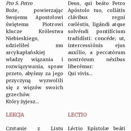
Pro S. Petro
Deus, qui beáto Petro
Boże, powierzając
Apóstolo tuo, collátis
Swojemu Apostołowi
clávibus regni
świętemu Piotrowi
cœléstis, ligándi atque
klucze Królestwa
solvéndi pontifícium
Niebieskiego,
tradidísti: concéde; ut,
udzieliłeś mu
intercessiónis ejus
arcykapłańskiej
auxílio, a peccatórum
władzy wiązania i
nostrórum néxibus
rozwiązywania, spraw
liberémur:
przeto, abyśmy za jego
Qui vivis…
przyczyną wyzwolili
się z więzów swoich
grzechów.
Który żyjesz…
LEKCJA
LECTIO
Czytanie z Listu
Léctio Epístolæ beáti