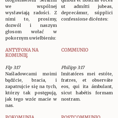
błogosławieni Serafini
quibus et nostras voces
we wspólnej
ut admítti jubeas,
wysławiają radości. Z
deprecámur, súpplici
nimi to, prosimy,
confessione dicéntes:
dozwól i naszym
głosom wołać w
pokornym uwielbieniu:
ANTYFONA NA
COMMUNIO
KOMUNIĘ
Flp 3:17
Philipp 3:17
Naśladowcami moimi
Imitatóres mei estóte,
bądźcie, bracia, i
fratres, et observáte
zapatrujcie się na tych,
eos, qui ita ámbulant,
którzy tak postępują,
sicut habétis formam
jak tego wzór macie w
nostram.
nas.
POKOMUNIA
POSTCOMMUNIO