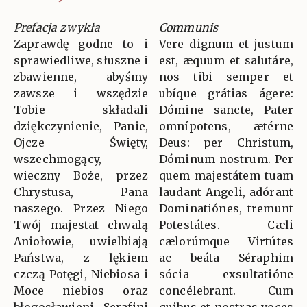
Prefacja zwykła
Communis
Zaprawdę godne to i
Vere dignum et justum
sprawiedliwe, słuszne i
est, æquum et salutáre,
zbawienne, abyśmy
nos tibi semper et
zawsze i wszędzie
ubíque grátias ágere:
Tobie składali
Dómine sancte, Pater
dziękczynienie, Panie,
omnípotens, ætérne
Ojcze Święty,
Deus: per Christum,
wszechmogący,
Dóminum nostrum. Per
wieczny Boże, przez
quem majestátem tuam
Chrystusa, Pana
laudant Angeli, adórant
naszego. Przez Niego
Dominatiónes, tremunt
Twój majestat chwalą
Potestátes. Cæli
Aniołowie, uwielbiają
cælorúmque Virtútes
Państwa, z lękiem
ac beáta Séraphim
czczą Potęgi, Niebiosa i
sócia exsultatióne
Moce niebios oraz
concélebrant. Cum