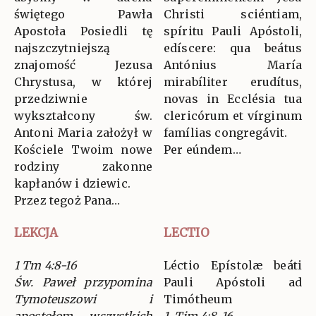
świętego Pawła
Christi sciéntiam,
Apostoła Posiedli tę
spíritu Pauli Apóstoli,
najszczytniejszą
edíscere: qua beátus
znajomość Jezusa
Antónius María
Chrystusa, w której
mirabíliter erudítus,
przedziwnie
novas in Ecclésia tua
wykształcony św.
clericórum et vírginum
Antoni Maria założył w
famílias congregávit.
Kościele Twoim nowe
Per eúndem…
rodziny zakonne
kapłanów i dziewic.
Przez tegoż Pana…
LEKCJA
LECTIO
1 Tm 4:8-16
Léctio Epístolæ beáti
Św. Paweł przypomina
Pauli Apóstoli ad
Tymoteuszowi i
Timótheum