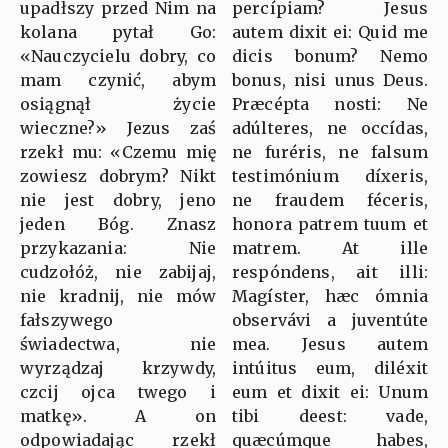
upadłszy przed Nim na
percípiam? Jesus
kolana pytał Go:
autem dixit ei: Quid me
«Nauczycielu dobry, co
dicis bonum? Nemo
mam czynić, abym
bonus, nisi unus Deus.
osiągnął życie
Præcépta nosti: Ne
wieczne?» Jezus zaś
adúlteres, ne occídas,
rzekł mu: «Czemu mię
ne furéris, ne falsum
zowiesz dobrym? Nikt
testimónium díxeris,
nie jest dobry, jeno
ne fraudem féceris,
jeden Bóg. Znasz
honora patrem tuum et
przykazania: Nie
matrem. At ille
cudzołóż, nie zabijaj,
respóndens, ait illi:
nie kradnij, nie mów
Magíster, hæc ómnia
fałszywego
observávi a juventúte
świadectwa, nie
mea. Jesus autem
wyrządzaj krzywdy,
intúitus eum, diléxit
czcij ojca twego i
eum et dixit ei: Unum
matkę». A on
tibi deest: vade,
odpowiadając rzekł
quæcúmque habes,