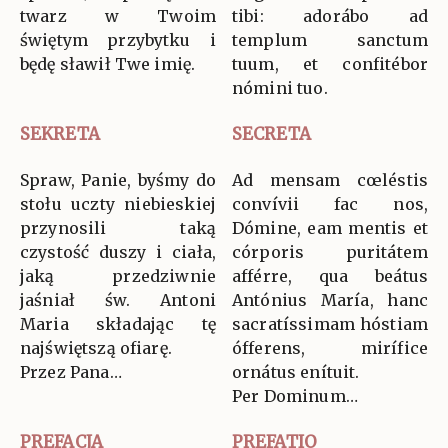
twarz w Twoim
tibi: adorábo ad
świętym przybytku i
templum sanctum
będę sławił Twe imię.
tuum, et confitébor
nómini tuo.
SEKRETA
SECRETA
Spraw, Panie, byśmy do
Ad mensam cœléstis
stołu uczty niebieskiej
convívii fac nos,
przynosili taką
Dómine, eam mentis et
czystość duszy i ciała,
córporis puritátem
jaką przedziwnie
afférre, qua beátus
jaśniał św. Antoni
Antónius María, hanc
Maria składając tę
sacratíssimam hóstiam
najświętszą ofiarę.
ófferens, mirífice
Przez Pana…
ornátus enítuit.
Per Dominum…
PREFACJA
PREFATIO