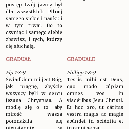
postęp twój jawny był
dla wszystkich. Pilnuj
samego siebie i nauki: i
w tym trwaj. Bo to
czyniąc i samego siebie
zbawisz, i tych, którzy
cię słuchają.
GRADUAŁ
GRADUALE
Flp 1:8-9
Philipp 1:8-9
Świadkiem mi jest Bóg,
Testis mihi est Deus,
jak pragnę, abyście
quo modo cúpiam
wszyscy byli w sercu
omnes vos in
Jezusa Chrystusa. A
viscéribus Jesu Christi.
modlę się o to, aby
Et hoc oro, ut cáritas
miłość wasza
vestra magis ac magis
pomnażała się
abúndet in sciéntia et
nieustannie w
in omni sensu.