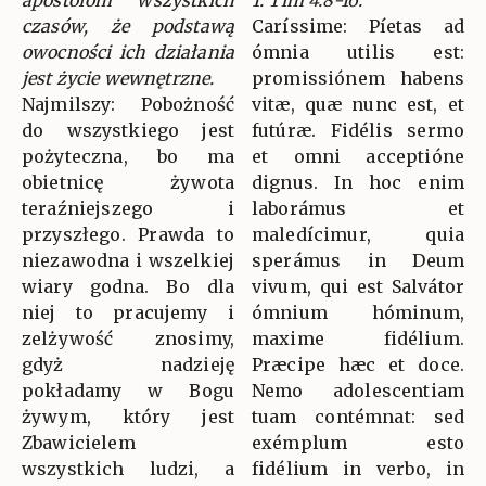
apostołom wszystkich
1. Tim 4:8-16.
czasów, że podstawą
Caríssime: Píetas ad
owocności ich działania
ómnia utilis est:
jest życie wewnętrzne.
promissiónem habens
Najmilszy: Pobożność
vitæ, quæ nunc est, et
do wszystkiego jest
futúræ. Fidélis sermo
pożyteczna, bo ma
et omni acceptióne
obietnicę żywota
dignus. In hoc enim
teraźniejszego i
laborámus et
przyszłego. Prawda to
maledícimur, quia
niezawodna i wszelkiej
sperámus in Deum
wiary godna. Bo dla
vivum, qui est Salvátor
niej to pracujemy i
ómnium hóminum,
zelżywość znosimy,
maxime fidélium.
gdyż nadzieję
Præcipe hæc et doce.
pokładamy w Bogu
Nemo adolescentiam
żywym, który jest
tuam contémnat: sed
Zbawicielem
exémplum esto
wszystkich ludzi, a
fidélium in verbo, in