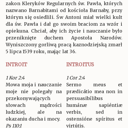
zakon Kleryków Regularnych św. Pawła, których
nazwano Barnabitami od kościoła Barnaby, przy
którym się osiedlili. Św Antoni miał wielki kult
dla św. Pawła i dał go swoim braciom za wzór i
opiekuna. Chciał, aby ich życie i nauczanie było
przeniknięte duchem Apostoła Narodów.
Wyniszczony gorliwą pracą kaznodziejską zmarł
5 lipca 1539 roku, mając lat 36.
INTROIT
INTROITUS
1 Kor 2:4
1 Cor 2:4
Mowa moja i nauczanie
Sermo meus et
moje nie polegały na
prædicátio mea non in
przekonywających
persuasibílibus
słowach mądrości
humánæ sapiéntiæ
ludzkiej, ale na
verbis, sed in
okazaniu ducha i mocy.
ostensióne spíritus et
Ps 110:1
virtútis.