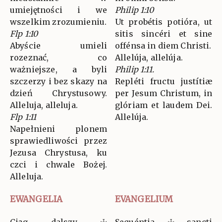
umiejętności i we
Philip 1:10
wszelkim zrozumieniu.
Ut probétis potióra, ut
Flp 1:10
sitis sincéri et sine
Abyście umieli
offénsa in diem Christi.
rozeznać, co
Allelúja, allelúja.
ważniejsze, a byli
Philip 1:11.
szczerzy i bez skazy na
Repléti fructu justítiæ
dzień Chrystusowy.
per Jesum Christum, in
Alleluja, alleluja.
glóriam et laudem Dei.
Flp 1:11
Allelúja.
Napełnieni plonem
sprawiedliwości przez
Jezusa Chrystusa, ku
czci i chwale Bożej.
Alleluja.
EWANGELIA
EVANGELIUM