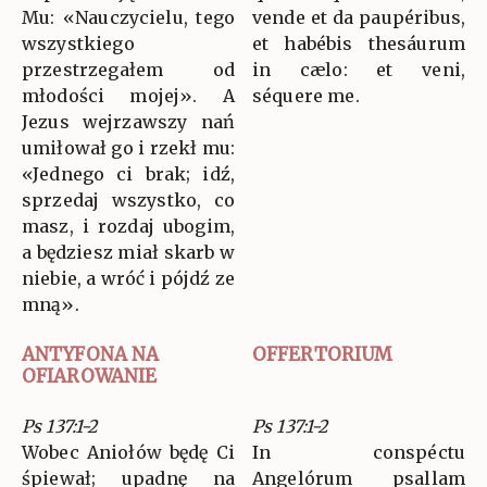
Mu: «Nauczycielu, tego
vende et da paupéribus,
wszystkiego
et habébis thesáurum
przestrzegałem od
in cælo: et veni,
młodości mojej». A
séquere me.
Jezus wejrzawszy nań
umiłował go i rzekł mu:
«Jednego ci brak; idź,
sprzedaj wszystko, co
masz, i rozdaj ubogim,
a będziesz miał skarb w
niebie, a wróć i pójdź ze
mną».
ANTYFONA NA
OFFERTORIUM
OFIAROWANIE
Ps 137:1-2
Ps 137:1-2
Wobec Aniołów będę Ci
In conspéctu
śpiewał; upadnę na
Angelórum psallam