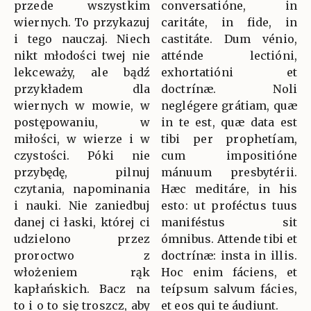
przede wszystkim
conversatióne, in
wiernych. To przykazuj
caritáte, in fide, in
i tego nauczaj. Niech
castitáte. Dum vénio,
nikt młodości twej nie
atténde lectióni,
lekceważy, ale bądź
exhortatióni et
przykładem dla
doctrínæ. Noli
wiernych w mowie, w
neglégere grátiam, quæ
postępowaniu, w
in te est, quæ data est
miłości, w wierze i w
tibi per prophetíam,
czystości. Póki nie
cum impositióne
przybędę, pilnuj
mánuum presbytérii.
czytania, napominania
Hæc meditáre, in his
i nauki. Nie zaniedbuj
esto: ut proféctus tuus
danej ci łaski, której ci
maniféstus sit
udzielono przez
ómnibus. Attende tibi et
proroctwo z
doctrínæ: insta in illis.
włożeniem rąk
Hoc enim fáciens, et
kapłańskich. Bacz na
teípsum salvum fácies,
to i o to się troszcz, aby
et eos qui te áudiunt.