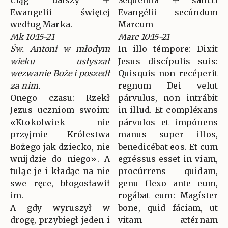
Ciąg dalszy ☩
Sequéntia ☩ sancti
Ewangelii świętej
Evangélii secúndum
według Marka.
Marcum
Mk 10:15-21
Marc 10:15-21
Św. Antoni w młodym
In illo témpore: Dixit
wieku usłyszał
Jesus discípulis suis:
wezwanie Boże i poszedł
Quisquis non recéperit
za nim.
regnum Dei velut
Onego czasu: Rzekł
párvulus, non intrábit
Jezus uczniom swoim:
in illud. Et compléxans
«Ktokolwiek nie
párvulos et impónens
przyjmie Królestwa
manus super illos,
Bożego jak dziecko, nie
benedicébat eos. Et cum
wnijdzie do niego». A
egréssus esset in viam,
tuląc je i kładąc na nie
procúrrens quidam,
swe ręce, błogosławił
genu flexo ante eum,
im.
rogábat eum: Magíster
A gdy wyruszył w
bone, quid fáciam, ut
drogę, przybiegł jeden i
vitam ætérnam