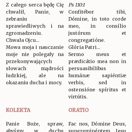
Z całego serca będę Cię
Ps 110:1
chwalił, Panie, w
Confitébor tibi,
zebraniu
Dómine, in toto corde
sprawiedliwych i na
meo, in consílio
zgromadzeniu.
justórum et
Chwała Ojcu…
congregatióne.
Mowa moja i nauczanie
Glória Patri…
moje nie polegały na
Sermo meus et
przekonywających
prædicátio mea non in
słowach mądrości
persuasibílibus
ludzkiej, ale na
humánæ sapiéntiæ
okazaniu ducha i mocy.
verbis, sed in
ostensióne spíritus et
virtútis.
KOLEKTA
ORATIO
Panie Boże, spraw,
Fac nos, Dómine Deus,
abyśmy w duchu
supereminéntem Jesu