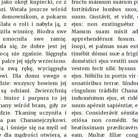
 jako okręt kupiecki, co z
fructu mánuum suárum pla
zi. Wstała jeszcze wśród
fortitúdine lumbos suos
ła domownikom, a pokarm
suum. Gustávit, et vidit,
ała o roli i nabyła ją, z
ejus: non exstinguétur 
ziła winnicę. Biodra swe
Manum suam misit ad f
umocniła swe ramię.
apprehendérunt fusum
ła się, że dobre jest jej
ínopi, et palmas suas ex
nocą nie zgaśnie. Sięgnęła
timébit dómui suæ a frig
 palce jej ujęły wrzeciono.
doméstici ejus vestíti sun
ła swą rękę, wyciągnęła
vestem fecit sibi: byssu
owi. Dla domu swego o
ejus. Nóbilis in portis vi
ędzie: wszyscy bowiem jej
senatóribus terræ. Síndon
są odziani. Zwierzchnią
cíngulum trádidit Chana
: bisior i purpura to jej
induméntum ejus, et ridé
 znany wśród bram, gdy ze
suum apéruit sapiéntiæ, e
dzie. Tkaninę uczyniła i
ejus. Considerávit sémi
yła pas Chananejczykowi.
otiósa non comédit. Sur
tą, i śmieje się na myśl od
beatíssimam prædicavérun
e dla mądrości otwiera, a
eam. Multæ fíliæ congr