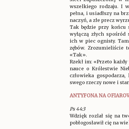
wszelkiego rodzaju. I 
pełna, i usiadłszy na br
naczyń, a złe precz wyrzu
Tak będzie przy końcu 
wyłączą złych spośród 
ich w piec ognisty. Tam
zębów. Zrozumieliście
«Tak».
Rzekł im: «Przeto każdy
nauce o Królestwie Nie
człowieka gospodarza,
swego rzeczy nowe i sta
ANTYFONA NA OFIARO
Ps 44:3
Wdzięk rozlał się na t
pobłogosławił cię na wieki