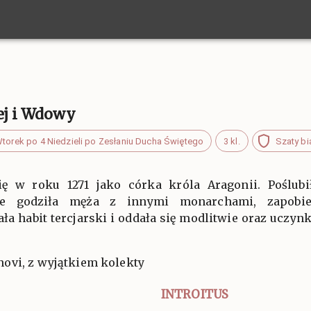
wej i Wdowy
torek po 4 Niedzieli po Zesłaniu Ducha Świętego
3 kl.
Szaty bi
się w roku 1271 jako córka króla Aragonii. Poślubi
nie godziła męża z innymi monarchami, zapobie
a habit tercjarski i oddała się modlitwie oraz uczyn
ovi, z wyjątkiem kolekty
INTROITUS