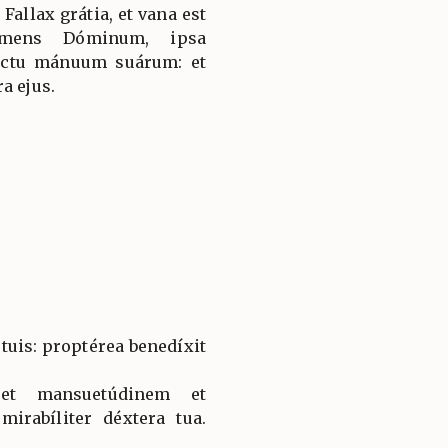
Fallax grátia, et vana est
timens Dóminum, ipsa
ructu mánuum suárum: et
a ejus.
s tuis: proptérea benedíxit
 et mansuetúdinem et
mirabíliter déxtera tua.