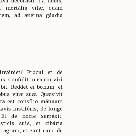
íva decorásti: da nobis,
st mortális vitæ, quam
acem, ad ætérna gáudia
nvéniet? Procul et de
s. Confídit in ea cor viri
ébit. Reddet ei bonum, et
bus vitæ suæ. Quæsívit
áta est consílio mánuum
avis institóris, de longe
Et de nocte surréxit,
icis suis, et cibária
it agrum, et emit eum: de