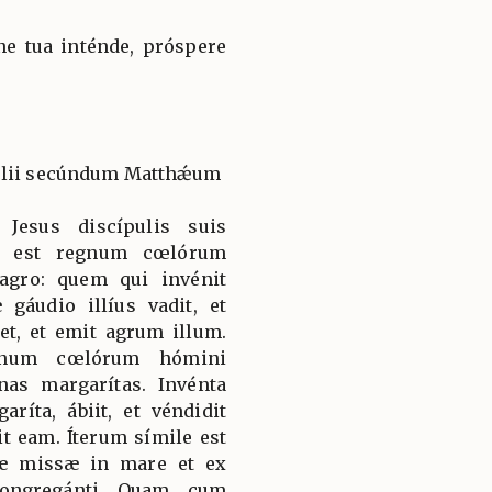
ne tua inténde, próspere
gélii secúndum Matthǽum
 Jesus discípulis suis
le est regnum cœlórum
agro: quem qui invénit
gáudio illíus vadit, et
et, et emit agrum illum.
egnum cœlórum hómini
nas margarítas. Invénta
ríta, ábiit, et véndidit
t eam. Íterum símile est
æ missæ in mare et ex
ongregánti. Quam, cum