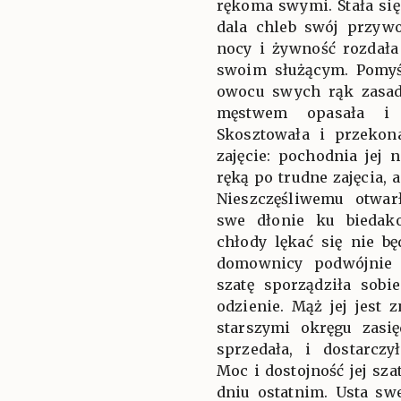
rękoma swymi. Stała się
dala chleb swój przywo
nocy i żywność rozda
swoim służącym. Pomyśl
owocu swych rąk zasad
męstwem opasała i 
Skosztowała i przekona
zajęcie: pochodnia jej 
ręką po trudne zajęcia, a
Nieszczęśliwemu otwar
swe dłonie ku biedak
chłody lękać się nie b
domownicy podwójnie 
szatę sporządziła sobie
odzienie. Mąż jej jest
starszymi okręgu zasię
sprzedała, i dostarcz
Moc i dostojność jej sza
dniu ostatnim. Usta sw