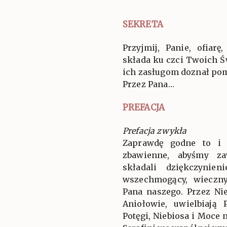
SEKRETA
Przyjmij, Panie, ofiar
składa ku czci Twoich Św
ich zasługom doznał po
Przez Pana…
PREFACJA
Prefacja zwykła
Zaprawdę godne to i 
zbawienne, abyśmy za
składali dziękczynien
wszechmogący, wieczny
Pana naszego. Przez Ni
Aniołowie, uwielbiają
Potęgi, Niebiosa i Moce 