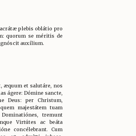
sacrátæ plebis oblátio pro
: quorum se méritis de
ognóscit auxílium.
, æquum et salutáre, nos
ias ágere: Dómine sancte,
ne Deus: per Christum,
 quem majestátem tuam
 Dominatiónes, tremunt
mque Virtútes ac beáta
ióne concélebrant. Cum