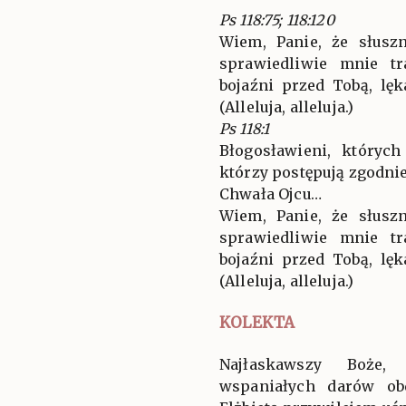
Ps 118:75; 118:120
Wiem, Panie, że słusz
sprawiedliwie mnie tr
bojaźni przed Tobą, l
(Alleluja, alleluja.)
Ps 118:1
Błogosławieni, których
którzy postępują zgodni
Chwała Ojcu…
Wiem, Panie, że słusz
sprawiedliwie mnie tr
bojaźni przed Tobą, l
(Alleluja, alleluja.)
KOLEKTA
Najłaskawszy Boże,
wspaniałych darów ob