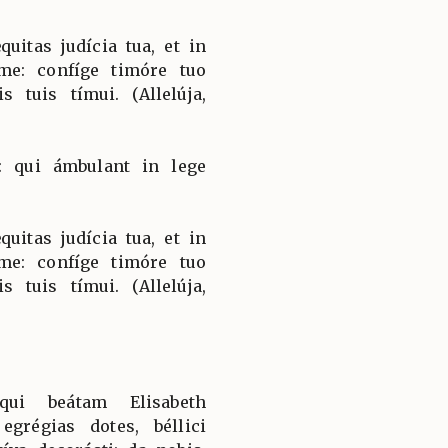
uitas judícia tua, et in
 me: confíge timóre tuo
 tuis tímui. (Allelúja,
: qui ámbulant in lege
uitas judícia tua, et in
 me: confíge timóre tuo
 tuis tímui. (Allelúja,
qui beátam Elisabeth
egrégias dotes, béllici