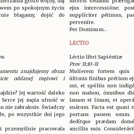
mierzania gróźb wojny, daj
furóris sedándi prærogat
ctwem po spokojnym życiu
ejus intercessióne; po
nie błagamy, dojść do
supplíciter pétimus, p
perveníre.
Per Dominum…
LECTIO
ów.
Léctio libri Sapiéntiæ
Prov 31:10-31
tamentu znajdujemy obraz
Mulíerem fortem quis i
wicie oddanej mężowi i
últimis fínibus prétium eju
sui, et spóliis non indig
ajdzie? Jej wartość daleko
non malum, ómnibus dié
! Serce jej męża ufność w
lanam et linum, et oper
mu nie zabraknie. Świadczy
suárum. Facta est quasi n
złe, po wszystkie dni jego
portans panem suum. 
dedítque prædam domést
 i przemyślnie pracowała
ancíllis suis. Consideráv