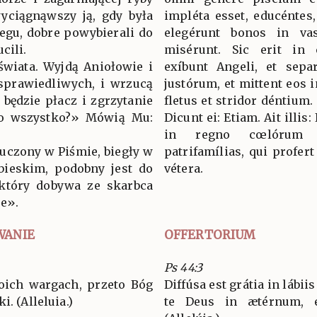
wyciągnąwszy ją, gdy była
impléta esset, educéntes,
zegu, dobre powybierali do
elegérunt bonos in va
cili.
misérunt. Sic erit in 
świata. Wyjdą Aniołowie i
exíbunt Angeli, et sep
sprawiedliwych, i wrzucą
justórum, et mittent eos i
 będzie płacz i zgrzytanie
fletus et stridor déntium.
 to wszystko?» Mówią Mu:
Dicunt ei: Etiam. Ait illis
in regno cœlórum 
 uczony w Piśmie, biegły w
patrifamílias, qui profer
bieskim, podobny jest do
vétera.
 który dobywa ze skarbca
re».
WANIE
OFFERTORIUM
Ps 44:3
woich wargach, przeto Bóg
Diffúsa est grátia in lábii
. (Alleluia.)
te Deus in ætérnum, 