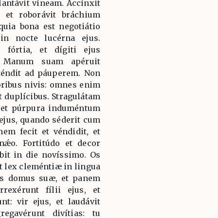
ntávit víneam. Accínxit
, et roborávit bráchium
 quia bona est negotiátio
in nocte lucérna ejus.
órtia, et dígiti ejus
. Manum suam apéruit
téndit ad páuperem. Non
óribus nivis: omnes enim
t duplícibus. Stragulátam
s et púrpura induméntum
r ejus, quando séderit cum
em fecit et véndidit, et
nǽo. Fortitúdo et decor
bit in die novíssimo. Os
t lex cleméntiæ in lingua
tas domus suæ, et panem
rexérunt fílii ejus, et
t: vir ejus, et laudávit
egavérunt divítias: tu