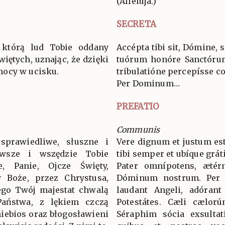
(Allelúja.)
SECRETA
ę, którą lud Tobie oddany
Accépta tibi sit, Dómine, 
iętych, uznając, że dzięki
tuórum honóre Sanctórum
mocy w ucisku.
tribulatióne percepísse c
Per Dominum…
PREFATIO
Communis
sprawiedliwe, słuszne i
Vere dignum et justum est
wsze i wszędzie Tobie
tibi semper et ubíque grát
ie, Panie, Ojcze Święty,
Pater omnípotens, ætér
 Boże, przez Chrystusa,
Dóminum nostrum. Per
ego Twój majestat chwalą
laudant Angeli, adórant
 Państwa, z lękiem czczą
Potestátes. Cæli cælorú
niebios oraz błogosławieni
Séraphim sócia exsultat