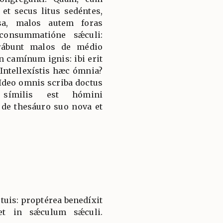
 et secus litus sedéntes,
sa, malos autem foras
consummatióne sǽculi:
arábunt malos de médio
n camínum ignis: ibi erit
 Intellexístis hæc ómnia?
: Ideo omnis scriba doctus
símilis est hómini
t de thesáuro suo nova et
s tuis: proptérea benedíxit
et in sǽculum sǽculi.