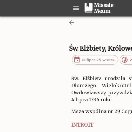
Missale
Meum
Św. Elżbiety, Królo
08 lipca 25, wtorek
W
Św. Elżbieta urodziła 
Dionizego. Wielokrot
Owdowiawszy, przywdział
4 lipca 1336 roku.
Msza wspólna nr 29 Cogn
INTROIT