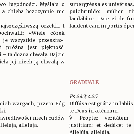
awo łagodności. Myślała o
supergréssa es univérsas. 
 a chleba bezczynnie nie
pulchritúdo: múlier 
laudábitur. Date ei de f
najszczęśliwszą orzekli. I
laudent eam in portis óper
ochwalił: «Wiele córek
ś je wszystkie przeszła».
i próżna jest piękność:
i – ta dozna chwały. Dajcie
zieła jej niech ją chwalą w
GRADUALE
Ps 44:3; 44:5
woich wargach, przeto Bóg
Diffúsa est grátia in labii
ki.
te Deus in ætérnum.
rawiedliwości niech cudów
℣. Propter veritátem
eluja, alleluja.
justítiam: et dedúcet te 
Allelúja, allelúja.