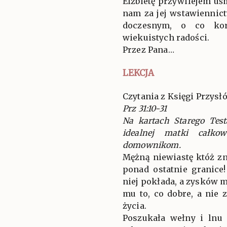
Elżbietę przywilejem uś
nam za jej wstawienni
doczesnym, o co kor
wiekuistych radości.
Przez Pana…
LEKCJA
Czytania z Księgi Przysł
Prz 31:10-31
Na kartach Starego Tes
idealnej matki całko
domownikom.
Mężną niewiastę któż zn
ponad ostatnie granice
niej pokłada, a zysków 
mu to, co dobre, a nie 
życia.
Poszukała wełny i lnu