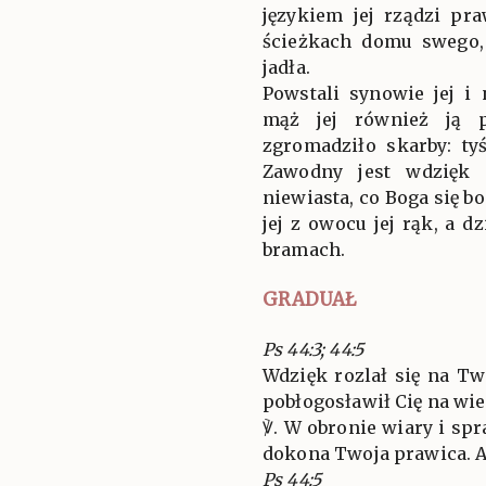
językiem jej rządzi pr
ścieżkach domu swego,
jadła.
Powstali synowie jej i 
mąż jej również ją p
zgromadziło skarby: ty
Zawodny jest wdzięk 
niewiasta, co Boga się bo
jej z owocu jej rąk, a d
bramach.
GRADUAŁ
Ps 44:3; 44:5
Wdzięk rozlał się na T
pobłogosławił Cię na wie
℣. W obronie wiary i sp
dokona Twoja prawica. All
Ps 44:5