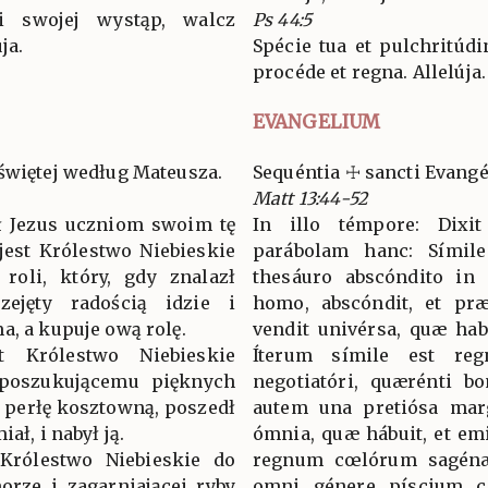
 swojej wystąp, walcz
Ps 44:5
ja.
Spécie tua et pulchritúdi
procéde et regna. Allelúja.
EVANGELIUM
świętej według Mateusza.
Sequéntia ☩ sancti Evan
Matt 13:44-52
ł Jezus uczniom swoim tę
In illo témpore: Dixit
jest Królestwo Niebieskie
parábolam hanc: Sími
roli, który, gdy znalazł
thesáuro abscóndito in 
zejęty radością idzie i
homo, abscóndit, et præ 
a, a kupuje ową rolę.
vendit univérsa, quæ hab
 Królestwo Niebieskie
Íterum símile est r
 poszukującemu pięknych
negotiatóri, quærénti bo
ą perłę kosztowną, poszedł
autem una pretiósa marga
ał, i nabył ją.
ómnia, quæ hábuit, et emi
Królestwo Niebieskie do
regnum cœlórum sagén
orze i zagarniającej ryby
omni génere píscium c