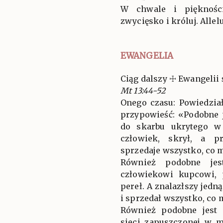
W chwale i piękności
zwycięsko i króluj. Allelu
EWANGELIA
Ciąg dalszy ☩ Ewangelii 
Mt 13:44-52
Onego czasu: Powiedzia
przypowieść: «Podobne 
do skarbu ukrytego w 
człowiek, skrył, a pr
sprzedaje wszystko, co m
Również podobne jest
człowiekowi kupcowi,
pereł. A znalazłszy jedn
i sprzedał wszystko, co mi
Również podobne jest 
sieci zapuszczonej w m