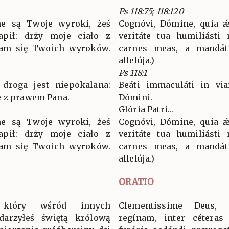
Ps 118:75; 118:120
ne są Twoje wyroki, żeś
Cognóvi, Dómine, quia ǽq
apił: drży moje ciało z
veritáte tua humiliásti
ękam się Twoich wyroków.
carnes meas, a mandátis
allelúja.)
Ps 118:1
 droga jest niepokalana:
Beáti immaculáti in via
e z prawem Pana.
Dómini.
Glória Patri…
ne są Twoje wyroki, żeś
Cognóvi, Dómine, quia ǽq
apił: drży moje ciało z
veritáte tua humiliásti
ękam się Twoich wyroków.
carnes meas, a mandátis
allelúja.)
ORATIO
 który wśród innych
Clementíssime Deus, 
darzyłeś świętą królową
regínam, inter céteras 