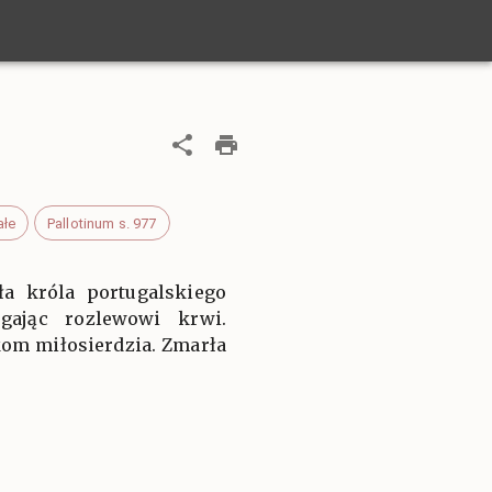
ałe
Pallotinum s. 977
ła króla portugalskiego
gając rozlewowi krwi.
kom miłosierdzia. Zmarła