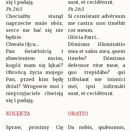
się i padają.
sunt, et cecidérunt.
Ps 26:3
Ps 26:3
Chociażby stanął
Si consístant advérsum
naprzeciw mnie obóz,
me castra: non timébit
serce me bać się nie
cor meum.
będzie.
Glória Patri…
Chwała Ojcu…
Dóminus illuminátio
Pan światłością i
mea et salus mea, quem
zbawieniem moim,
timebo? Dóminus
kogóż mam się lękać?
defensor vitæ meæ, a
Obrońcą życia mojego
quo trepidábo? qui
Pan, przed kim będę
tríbulant me inimíci
drżał? Wrogowie moi i
mei, ipsi infirmáti
nieprzyjaciele chwieją
sunt, et cecidérunt.
się i padają.
KOLEKTA
ORATIO
Spraw, prosimy Cię
Da nobis, quǽsumus,