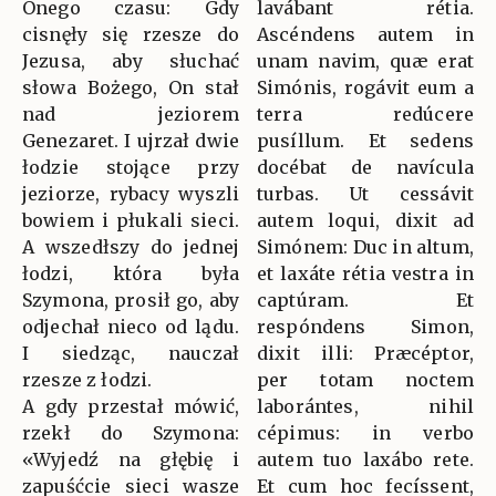
Onego czasu: Gdy
lavábant rétia.
cisnęły się rzesze do
Ascéndens autem in
Jezusa, aby słuchać
unam navim, quæ erat
słowa Bożego, On stał
Simónis, rogávit eum a
nad jeziorem
terra redúcere
Genezaret. I ujrzał dwie
pusíllum. Et sedens
łodzie stojące przy
docébat de navícula
jeziorze, rybacy wyszli
turbas. Ut cessávit
bowiem i płukali sieci.
autem loqui, dixit ad
A wszedłszy do jednej
Simónem: Duc in altum,
łodzi, która była
et laxáte rétia vestra in
Szymona, prosił go, aby
captúram. Et
odjechał nieco od lądu.
respóndens Simon,
I siedząc, nauczał
dixit illi: Præcéptor,
rzesze z łodzi.
per totam noctem
A gdy przestał mówić,
laborántes, nihil
rzekł do Szymona:
cépimus: in verbo
«Wyjedź na głębię i
autem tuo laxábo rete.
zapuśćcie sieci wasze
Et cum hoc fecíssent,