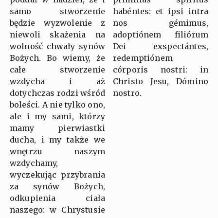
samo stworzenie
habéntes: et ipsi intra
będzie wyzwolenie z
nos gémimus,
niewoli skażenia na
adoptiónem filiórum
wolność chwały synów
Dei exspectántes,
Bożych. Bo wiemy, że
redemptiónem
całe stworzenie
córporis nostri: in
wzdycha i aż
Christo Jesu, Dómino
dotychczas rodzi wśród
nostro.
boleści. A nie tylko ono,
ale i my sami, którzy
mamy pierwiastki
ducha, i my także we
wnętrzu naszym
wzdychamy,
wyczekując przybrania
za synów Bożych,
odkupienia ciała
naszego: w Chrystusie