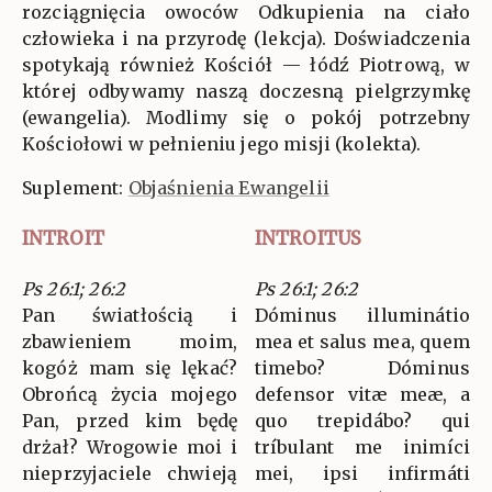
rozciągnięcia owoców Odkupienia na ciało
człowieka i na przyrodę (lekcja). Doświadczenia
spotykają również Kościół — łódź Piotrową, w
której odbywamy naszą doczesną pielgrzymkę
(ewangelia). Modlimy się o pokój potrzebny
Kościołowi w pełnieniu jego misji (kolekta).
Suplement:
Objaśnienia Ewangelii
INTROIT
INTROITUS
Ps 26:1; 26:2
Ps 26:1; 26:2
Pan światłością i
Dóminus illuminátio
zbawieniem moim,
mea et salus mea, quem
kogóż mam się lękać?
timebo? Dóminus
Obrońcą życia mojego
defensor vitæ meæ, a
Pan, przed kim będę
quo trepidábo? qui
drżał? Wrogowie moi i
tríbulant me inimíci
nieprzyjaciele chwieją
mei, ipsi infirmáti