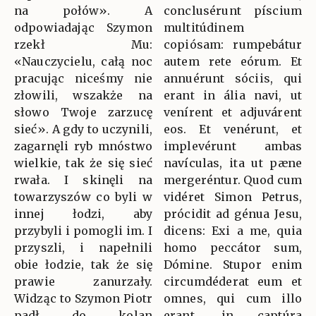
na połów». A
conclusérunt píscium
odpowiadając Szymon
multitúdinem
rzekł Mu:
copiósam: rumpebátur
«Nauczycielu, całą noc
autem rete eórum. Et
pracując niceśmy nie
annuérunt sóciis, qui
złowili, wszakże na
erant in ália navi, ut
słowo Twoje zarzucę
venírent et adjuvárent
sieć». A gdy to uczynili,
eos. Et venérunt, et
zagarnęli ryb mnóstwo
implevérunt ambas
wielkie, tak że się sieć
navículas, ita ut pæne
rwała. I skinęli na
mergeréntur. Quod cum
towarzyszów co byli w
vidéret Simon Petrus,
innej łodzi, aby
prócidit ad génua Jesu,
przybyli i pomogli im. I
dicens: Exi a me, quia
przyszli, i napełnili
homo peccátor sum,
obie łodzie, tak że się
Dómine. Stupor enim
prawie zanurzały.
circumdéderat eum et
Widząc to Szymon Piotr
omnes, qui cum illo
padł do kolan
erant, in captúra