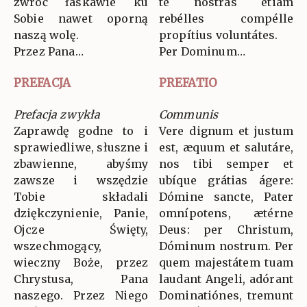
zwróć łaskawie ku
te nostras étiam
Sobie nawet oporną
rebélles compélle
naszą wolę.
propítius voluntátes.
Przez Pana…
Per Dominum…
PREFACJA
PREFATIO
Prefacja zwykła
Communis
Zaprawdę godne to i
Vere dignum et justum
sprawiedliwe, słuszne i
est, æquum et salutáre,
zbawienne, abyśmy
nos tibi semper et
zawsze i wszędzie
ubíque grátias ágere:
Tobie składali
Dómine sancte, Pater
dziękczynienie, Panie,
omnípotens, ætérne
Ojcze Święty,
Deus: per Christum,
wszechmogący,
Dóminum nostrum. Per
wieczny Boże, przez
quem majestátem tuam
Chrystusa, Pana
laudant Angeli, adórant
naszego. Przez Niego
Dominatiónes, tremunt