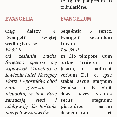
refúgium páuperum in
tribulatióne.
EWANGELIA
EVANGELIUM
Ciąg dalszy ☩
Sequéntia ☩ sancti
Ewangelii świętej
Evangélii secúndum
według Łukasza.
Lucam
Łk 5:1-11
Luc 5:1-11
Od zesłania Ducha
In illo témpore: Cum
Świętego spełnia się
turbæ irrúerent in
zapowiedź Chrystusa o
Jesum, ut audírent
łowieniu ludzi. Następcy
verbum Dei, et ipse
Piotra i Apostołów, choć
stabat secus stagnum
sami grzeszni i
Genésareth. Et vidit
nieudolni, w imię Boże
duas naves stantes
zarzucają sieci i
secus stagnum:
zdobywają dla Kościoła
piscatóres autem
nowych wyznawców.
descénderant et