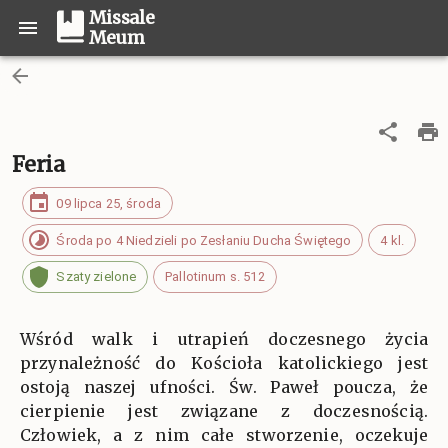
Missale
Meum
Feria
09 lipca 25, środa
Środa po 4 Niedzieli po Zesłaniu Ducha Świętego
4 kl.
Szaty zielone
Pallotinum s. 512
Wśród walk i utrapień doczesnego życia
przynależność do Kościoła katolickiego jest
ostoją naszej ufności. Św. Paweł poucza, że
cierpienie jest związane z doczesnością.
Człowiek, a z nim całe stworzenie, oczekuje