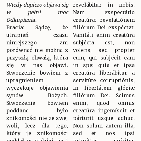
Wtedy dopiero objawi się
revelábitur in nobis.
w pełni moc
Nam exspectátio
Odkupienia.
creatúræ revelatiónem
Bracia: Sądzę, że
filiórum Dei exspéctat.
utrapień czasu
Vanitáti enim creatúra
niniejszego ani
subjécta est, non
porównać nie można z
volens, sed propter
przyszłą chwałą, która
eum, qui subjécit eam
się w nas objawi.
in spe: quia et ipsa
Stworzenie bowiem z
creatúra liberábitur a
upragnieniem
servitúte corruptiónis,
wyczekuje objawienia
in libertátem glóriæ
synów Bożych.
filiórum Dei. Scimus
Stworzenie bowiem
enim, quod omnis
poddane było
creatúra ingemíscit et
znikomości nie ze swej
párturit usque adhuc.
woli, lecz dla tego,
Non solum autem illa,
który je znikomości
sed et nos ipsi
poddał w nadziei, że i
primítias spíritus