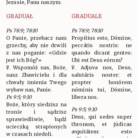
Jezusie, Panu naszym.
GRADUAŁ
GRADUALE
Ps 78:9; 78:10
Ps 78:9; 78:10
O Panie, przebacz nam
Propítius esto, Dómine,
grzechy, aby nie drwili
peccátis nostris: ne
z nas poganie: «Gdzie
quando dicant gentes:
jest ich Bóg?»
Ubi est Deus eórum?
℣. Wspomóż nas, Boże,
℣. Adjuva nos, Deus,
nasz Zbawicielu i dla
salutáris noster: et
chwały imienia Twego
propter honórem
wybaw nas, Panie.
nóminis tui, Dómine,
Ps 9:5; 9:10
líbera nos.
Boże, który siedzisz na
Ps 9:5; 9:10
tronie i sądzisz
Deus, qui sedes super
sprawiedliwie, bądź
thronum, et júdicas
ucieczką strapionych
æquitátem: esto
w czasach niedoli.