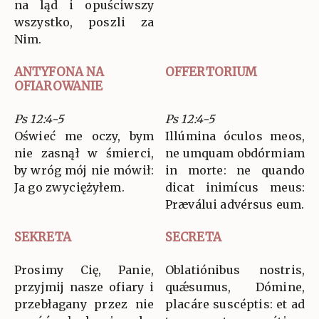
na ląd i opuściwszy
wszystko, poszli za
Nim.
ANTYFONA NA
OFFERTORIUM
OFIAROWANIE
Ps 12:4-5
Ps 12:4-5
Oświeć me oczy, bym
Illúmina óculos meos,
nie zasnął w śmierci,
ne umquam obdórmiam
by wróg mój nie mówił:
in morte: ne quando
Ja go zwyciężyłem.
dicat inimícus meus:
Præválui advérsus eum.
SEKRETA
SECRETA
Prosimy Cię, Panie,
Oblatiónibus nostris,
przyjmij nasze ofiary i
quǽsumus, Dómine,
przebłagany przez nie
placáre suscéptis: et ad