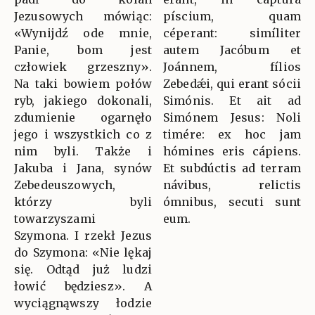
Jezusowych mówiąc:
píscium, quam
«Wynijdź ode mnie,
céperant: simíliter
Panie, bom jest
autem Jacóbum et
człowiek grzeszny».
Joánnem, fílios
Na taki bowiem połów
Zebedǽi, qui erant sócii
ryb, jakiego dokonali,
Simónis. Et ait ad
zdumienie ogarnęło
Simónem Jesus: Noli
jego i wszystkich co z
timére: ex hoc jam
nim byli. Także i
hómines eris cápiens.
Jakuba i Jana, synów
Et subdúctis ad terram
Zebedeuszowych,
návibus, relictis
którzy byli
ómnibus, secuti sunt
towarzyszami
eum.
Szymona. I rzekł Jezus
do Szymona: «Nie lękaj
się. Odtąd już ludzi
łowić będziesz». A
wyciągnąwszy łodzie