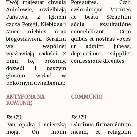
Twój majestat chwalą
Potestátes. Cæli
Aniołowie, uwielbiają
cælorúmque Virtútes
Państwa, z lękiem
ac beáta Séraphim
czczą Potęgi, Niebiosa i
sócia exsultatióne
Moce niebios oraz
concélebrant. Cum
błogosławieni Serafini
quibus et nostras voces
we wspólnej
ut admítti jubeas,
wysławiają radości. Z
deprecámur, súpplici
nimi to, prosimy,
confessione dicéntes:
dozwól i naszym
głosom wołać w
pokornym uwielbieniu:
ANTYFONA NA
COMMUNIO
KOMUNIĘ
Ps 17:3
Ps 17:3
Pan opoką i ucieczką
Dóminus firmaméntum
moją, On moim
meum, et refúgium