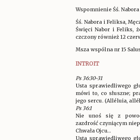
Wspomnienie Śś. Nabora 
Śś. Nabora i Feliksa, Mę
Święci Nabor i Feliks, 
czczony również 12 czer
Msza wspólna nr 15 Salus
INTROIT
Ps 36:30-31
Usta sprawiedliwego gł
mówi to, co słuszne; p
jego sercu. (Alléluia, allé
Ps 36:1
Nie unoś się z powod
zazdrość czyniącym niep
Chwała Ojcu…
Usta sprawiedliwego gł