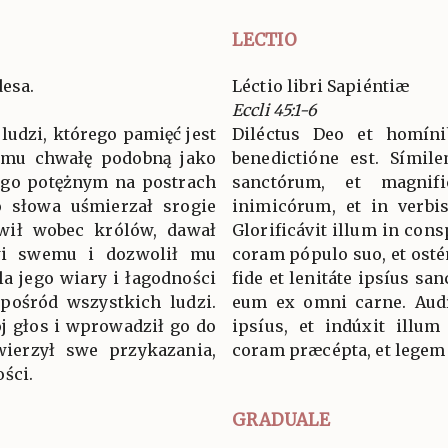
LECTIO
desa.
Léctio libri Sapiéntiæ
Eccli 45:1-6
ludzi, którego pamięć jest
Diléctus Deo et homíni
ł mu chwałę podobną jako
benedictióne est. Símile
 go potężnym na postrach
sanctórum, et magnif
go słowa uśmierzał srogie
inimicórum, et in verbis
awił wobec królów, dawał
Glorificávit illum in consp
wi swemu i dozwolił mu
coram pópulo suo, et ostén
la jego wiary i łagodności
fide et lenitáte ipsíus san
spośród wszystkich ludzi.
eum ex omni carne. Aud
j głos i wprowadził go do
ipsíus, et indúxit illum
ierzył swe przykazania,
coram præcépta, et legem 
ści.
GRADUALE