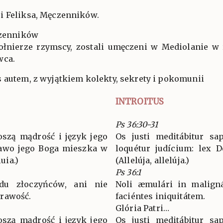
i Feliksa, Męczenników.
czenników
żołnierze rzymscy, zostali umęczeni w Mediolanie w 
wca.
 autem, z wyjątkiem kolekty, sekrety i pokomunii
INTROITUS
Ps 36:30-31
oszą mądrość i język jego
Os justi meditábitur sap
rawo jego Boga mieszka w
loquétur judícium: lex D
luia.)
(Allelúja, allelúja.)
Ps 36:1
u złoczyńców, ani nie
Noli æmulári in maligná
rawość.
faciéntes iniquitátem.
Glória Patri…
oszą mądrość i język jego
Os justi meditábitur sap