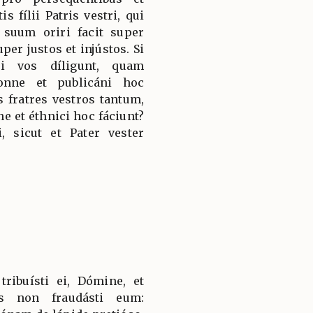
s fílii Patris vestri, qui
 suum oriri facit super
per justos et injústos. Si
ui vos díligunt, quam
onne et publicáni hoc
is fratres vestros tantum,
e et éthnici hoc fáciunt?
, sicut et Pater vester
ribuísti ei, Dómine, et
us non fraudásti eum: