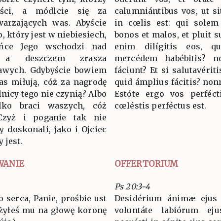
ci, a módlcie się za
calumniántibus vos, ut siti
warzających was. Abyście
in cœlis est: qui solem
, który jest w niebiesiech,
bonos et malos, et pluit su
ońce Jego wschodzi nad
enim dilígitis eos, q
 a deszczem zrasza
mercédem habébitis? n
rawych. Gdybyście bowiem
fáciunt? Et si salutavérit
as miłują, cóż za nagrodę
quid ámplius fácitis? nonn
lnicy tego nie czynią? Albo
Estóte ergo vos perfécti
ylko braci waszych, cóż
cœléstis perféctus est.
 Czyż i poganie tak nie
y doskonali, jako i Ojciec
 jest.
WANIE
OFFERTORIUM
Ps 20:3-4
o serca, Panie, prośbie ust
Desidérium ánimæ ejus t
ożyłeś mu na głowę koronę
voluntáte labiórum ej