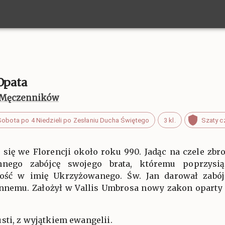
 Opata
a, Męczenników
Sobota po 4 Niedzieli po Zesłaniu Ducha Świętego
3 kl.
Szaty 
ł się we Florencji około roku 990. Jadąc na czele zbr
nnego zabójcę swojego brata, któremu poprzysi
tość w imię Ukrzyżowanego. Św. Jan darował zabój
onnemu. Założył w Vallis Umbrosa nowy zakon oparty 
sti, z wyjątkiem ewangelii.