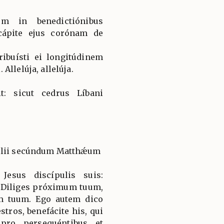
um in benedictiónibus
 cápite ejus corónam de
tribuísti ei longitúdinem
Allelúja, allelúja.
t: sicut cedrus Líbani
gélii secúndum Matthǽum
Jesus discípulis suis:
: Diliges próximum tuum,
m tuum. Ego autem dico
stros, benefácite his, qui
pro persequéntibus et