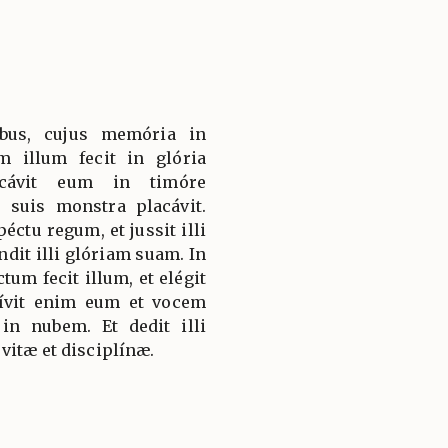
bus, cujus memória in
m illum fecit in glória
icávit eum in timóre
 suis monstra placávit.
éctu regum, et jussit illi
dit illi glóriam suam. In
ctum fecit illum, et elégit
ívit enim eum et vocem
 in nubem. Et dedit illi
vitæ et disciplínæ.