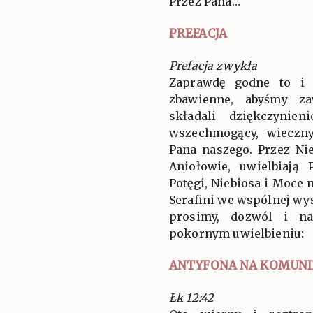
Przez Pana…
PREFACJA
Prefacja zwykła
Zaprawdę godne to i 
zbawienne, abyśmy za
składali dziękczynien
wszechmogący, wieczny
Pana naszego. Przez Ni
Aniołowie, uwielbiają
Potęgi, Niebiosa i Moce 
Serafini we wspólnej wys
prosimy, dozwól i n
pokornym uwielbieniu:
ANTYFONA NA KOMUNI
Łk 12:42