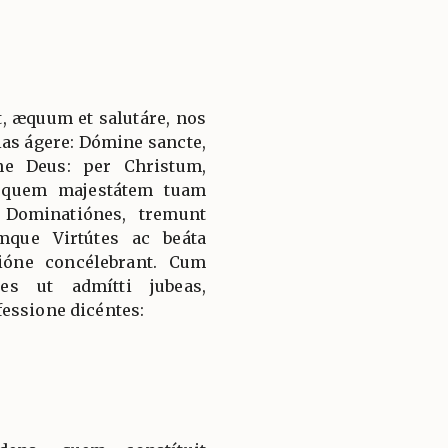
, æquum et salutáre, nos
ias ágere: Dómine sancte,
ne Deus: per Christum,
 quem majestátem tuam
 Dominatiónes, tremunt
mque Virtútes ac beáta
ióne concélebrant. Cum
es ut admítti jubeas,
essione dicéntes: