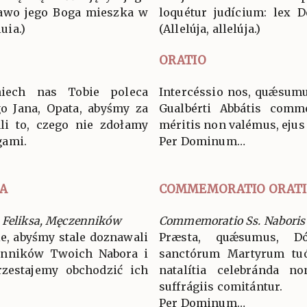
rawo jego Boga mieszka w
loquétur judícium: lex D
luia.)
(Allelúja, allelúja.)
ORATIO
niech nas Tobie poleca
Intercéssio nos, quǽsumu
o Jana, Opata, abyśmy za
Gualbérti Abbátis commé
li to, czego nie zdołamy
méritis non valémus, ejus
gami.
Per Dominum…
A
COMMEMORATIO ORAT
 Feliksa, Męczenników
Commemoratio Ss. Naboris e
ie, abyśmy stale doznawali
Præsta, quǽsumus, D
enników Twoich Nabora i
sanctórum Martyrum tuó
rzestajemy obchodzić ich
natalítia celebránda no
suffrágiis comitántur.
Per Dominum…