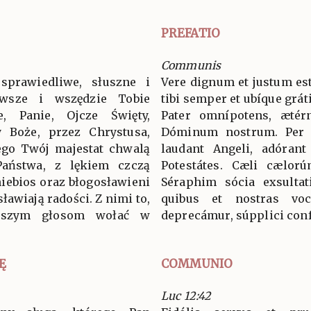
PREFATIO
Communis
sprawiedliwe, słuszne i
Vere dignum et justum est
wsze i wszędzie Tobie
tibi semper et ubíque grát
ie, Panie, Ojcze Święty,
Pater omnípotens, ætér
 Boże, przez Chrystusa,
Dóminum nostrum. Per
ego Twój majestat chwalą
laudant Angeli, adórant
 Państwa, z lękiem czczą
Potestátes. Cæli cælorú
niebios oraz błogosławieni
Séraphim sócia exsultat
ławiają radości. Z nimi to,
quibus et nostras voc
aszym głosom wołać w
deprecámur, súpplici conf
Ę
COMMUNIO
Luc 12:42