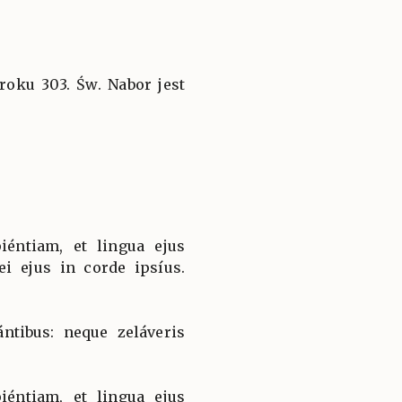
roku 303. Św. Nabor jest
iéntiam, et lingua ejus
ei ejus in corde ipsíus.
ntibus: neque zeláveris
iéntiam, et lingua ejus