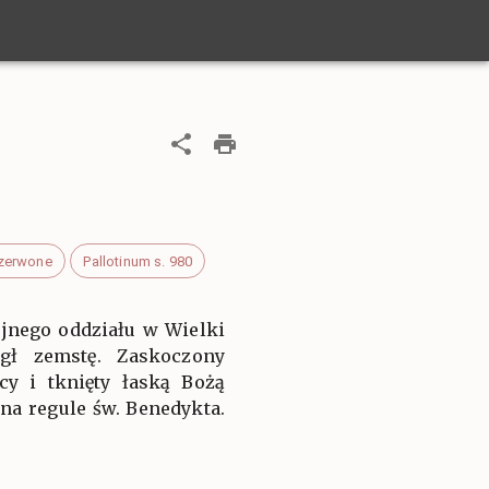
czerwone
Pallotinum s. 980
ojnego oddziału w Wielki
ągł zemstę. Zaskoczony
cy i tknięty łaską Bożą
na regule św. Benedykta.