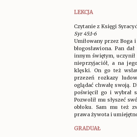
LEKCJA
Czytanie z Księgi Syracy
Syr 45:1-6
Umiłowany przez Boga i 
błogosławiona. Pan da
innym świętym, uczynił
nieprzyjaciół, a na je
klęski. On go też wsł
przezeń rozkazy ludo
oglądać chwałę swoją. D
poświęcił go i wybrał 
Pozwolił mu słyszeć swó
obłoku. Sam mu też zw
prawa żywota i umiejętno
GRADUAŁ