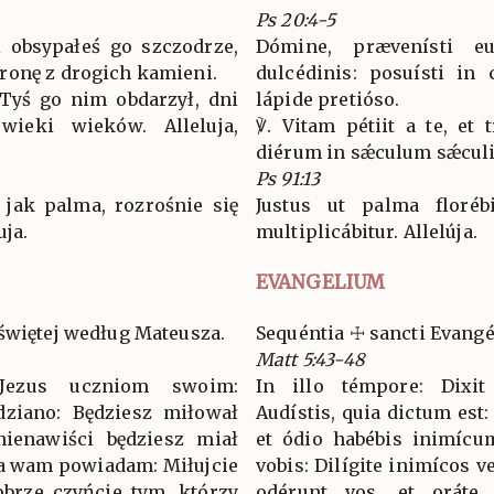
Ps 20:4-5
i obsypałeś go szczodrze,
Dómine, prævenísti e
ronę z drogich kamieni.
dulcédinis: posuísti in
a Tyś go nim obdarzył, dni
lápide pretióso.
wieki wieków. Alleluja,
℣. Vitam pétiit a te, et 
diérum in sǽculum sǽculi. 
Ps 91:13
 jak palma, rozrośnie się
Justus ut palma florébi
uja.
multiplicábitur. Allelúja.
EVANGELIUM
świętej według Mateusza.
Sequéntia ☩ sancti Evan
Matt 5:43-48
Jezus uczniom swoim:
In illo témpore: Dixit 
edziano: Będziesz miłował
Audístis, quia dictum est
nienawiści będziesz miał
et ódio habébis inimícu
 ja wam powiadam: Miłujcie
vobis: Dilígite inimícos ve
obrze czyńcie tym, którzy
odérunt vos, et oráte 