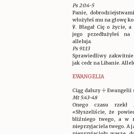
Ps 20:4-5
Panie, dobrodziejstwam
włożyłeś mu na głowę ko
℣. Błagał Cię o życie, 
jego przedłużyłeś na 
alleluja.
Ps 91:13
Sprawiedliwy zakwitnie
jak cedr na Libanie. Allel
EWANGELIA
Ciąg dalszy ☩ Ewangelii 
Mt 5:43-48
Onego czasu rzekł 
«Słyszeliście, że powi
bliźniego twego, a w 
nieprzyjaciela twego. A
nieprzyjacioły wasze, d