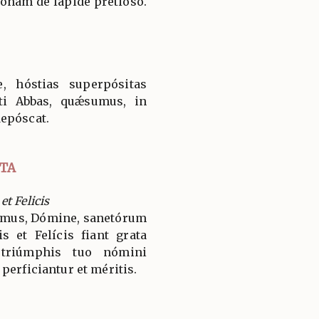
rónam de lápide pretióso.
e, hóstias superpósitas
ti Abbas, quǽsumus, in
epóscat.
TA
t Felicis
umus, Dómine, sanetórum
 et Felícis fiant grata
 triúmphis tuo nómini
perficiantur et méritis.