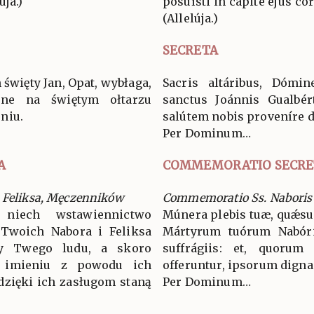
úja.)
posuísti in cápite ejus co
(Allelúja.)
SECRETA
 święty Jan, Opat, wybłaga,
Sacris altáribus, Dómin
one na świętym ołtarzu
sanctus Joánnis Gualbér
niu.
salútem nobis proveníre d
Per Dominum…
A
COMMEMORATIO SECRE
 Feliksa, Męczenników
Commemoratio Ss. Naboris e
 niech wstawiennictwo
Múnera plebis tuæ, quǽs
Twoich Nabora i Feliksa
Mártyrum tuórum Nabóris
y Twego ludu, a skoro
suffrágiis: et, quorum
 imieniu z powodu ich
offeruntur, ipsorum digna 
 dzięki ich zasługom staną
Per Dominum…