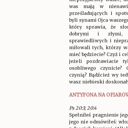
was mają w nienawiś
prześladujących i spot
byli synami Ojca waszego
który sprawia, że sł
dobrymi i złymi,
sprawiedliwych i niep
miłowali tych, którzy w
mieć będziecie? Czyż i ce
jeżeli pozdrawiacie t
osobliwego czynicie?
czynią? Bądźcież wy ted
wasz niebieski doskonały
ANTYFONA NA OFIARO
Ps 20:3; 20:4
Spełniłeś pragnienie jeg
jego nie odmówiłeś: wł