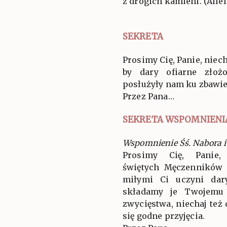
z drogich kamieni. (Allel
SEKRETA
Prosimy Cię, Panie, niech
by dary ofiarne złoż
posłużyły nam ku zbawie
Przez Pana…
SEKRETA WSPOMNIENI
Wspomnienie Śś. Nabora i
Prosimy Cię, Panie,
świętych Męczenników 
miłymi Ci uczyni dar
składamy je Twojemu
zwycięstwa, niechaj też
się godne przyjęcia.