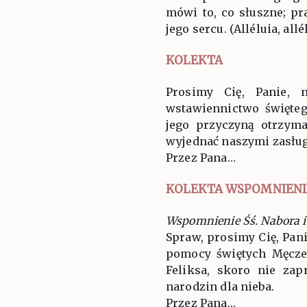
mówi to, co słuszne; p
jego sercu. (Alléluia, allé
KOLEKTA
Prosimy Cię, Panie, 
wstawiennictwo święteg
jego przyczyną otrzyma
wyjednać naszymi zasłu
Przez Pana…
KOLEKTA WSPOMNIENI
Wspomnienie Śś. Nabora i
Spraw, prosimy Cię, Pan
pomocy świętych Męcz
Feliksa, skoro nie zap
narodzin dla nieba.
Przez Pana…