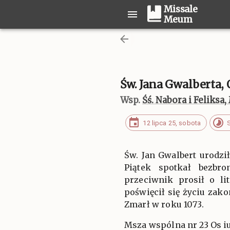
Missale
Meum
Św. Jana Gwalberta,
Wsp.
Śś. Nabora i Feliks
12 lipca 25, sobota
Św. Jan Gwalbert urodzi
Piątek spotkał bezbro
przeciwnik prosił o li
poświęcił się życiu zak
Zmarł w roku 1073.
Msza wspólna nr 23 Os iu