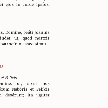
ei ejus in corde ipsíus.
s, Dómine, beáti Joánnis
ndet: ut, quod nostris
 patrocínio assequámur.
IO
t Felicis
ómine: ut, sicut nos
rum Nabóris et Felícis
n desérunt; ita júgiter