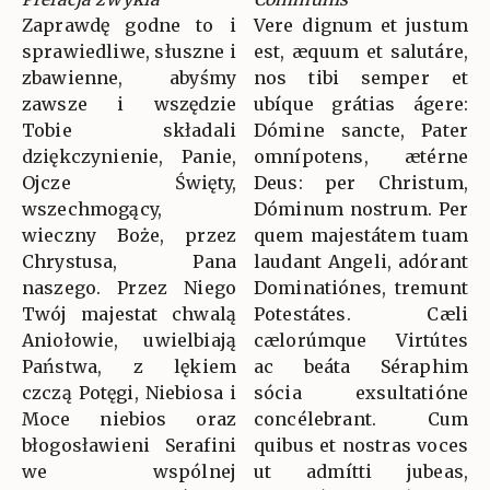
Zaprawdę godne to i
Vere dignum et justum
sprawiedliwe, słuszne i
est, æquum et salutáre,
zbawienne, abyśmy
nos tibi semper et
zawsze i wszędzie
ubíque grátias ágere:
Tobie składali
Dómine sancte, Pater
dziękczynienie, Panie,
omnípotens, ætérne
Ojcze Święty,
Deus: per Christum,
wszechmogący,
Dóminum nostrum. Per
wieczny Boże, przez
quem majestátem tuam
Chrystusa, Pana
laudant Angeli, adórant
naszego. Przez Niego
Dominatiónes, tremunt
Twój majestat chwalą
Potestátes. Cæli
Aniołowie, uwielbiają
cælorúmque Virtútes
Państwa, z lękiem
ac beáta Séraphim
czczą Potęgi, Niebiosa i
sócia exsultatióne
Moce niebios oraz
concélebrant. Cum
błogosławieni Serafini
quibus et nostras voces
we wspólnej
ut admítti jubeas,