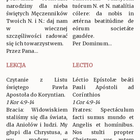
narodziny dla nieba
tuórum N. et N. natalítia
świętych Męczenników
cólere: da nobis in
Twoich N. i N.: daj nam
ætérna beatitúdine de
w wiecznej
eórum societáte
szczęśliwości radować
gaudére.
się ich towarzystwem.
Per Dominum…
Przez Pana…
LEKCJA
LECTIO
Czytanie z Listu
Léctio Epístolæ beáti
świętego Pawła
Pauli Apóstoli ad
Apostoła do Koryntian.
Corínthios
1 Kor 4:9-14
1 Cor 4:9-14
Bracia: Widowiskiem
Fratres: Spectáculum
staliśmy się dla świata,
facti sumus mundo et
dla Aniołów i ludzi. My
Angelis et homínibus.
głupi dla Chrystusa, a
Nos stulti propter
wy mądrzy w
Christum, vos autem