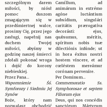
szczególnym darem
Camíllum, ad
miłości, by niósł
animárum in extrémo
pomoc duszom
agóne luctántium
zmagającym się w
subsídium, singulári
przedśmiertnej walce,
caritátis prærogatíva
prosimy Cię, przez jego
decorásti: ejus,
zasługi, napełnij nas
quǽsumus, méritis,
duchem Twojej
spíritum nobis tuæ
miłości, abyśmy w
dilectiónis infúnde; ut
godzinę naszej śmierci
in hora éxitus nostri
zdołali pokonać wroga
hostem víncere, et ad
i dojść do korony
cœléstem mereámur
niebieskiej.
corónam perveníre.
Przez Pana…
Per Dominum…
Wspomnienie Śś.
Commemoratio Ss.
Symforozy i Siedmiu Jej
Symphorosae et septem
Synów
Filiorum ejus
Boże, który nam
Deus, qui nos concédis
pozwalasz obchodzić
sanctórum Mártyrum