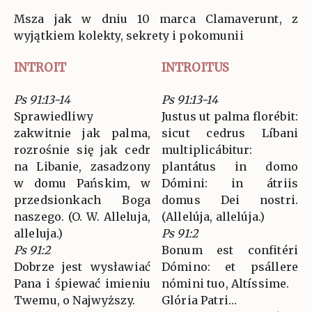
Msza jak w dniu 10 marca Clamaverunt, z
wyjątkiem kolekty, sekrety i pokomunii
INTROIT
INTROITUS
Ps 91:13-14
Ps 91:13-14
Sprawiedliwy
Justus ut palma florébit:
zakwitnie jak palma,
sicut cedrus Líbani
rozrośnie się jak cedr
multiplicábitur:
na Libanie, zasadzony
plantátus in domo
w domu Pańskim, w
Dómini: in átriis
przedsionkach Boga
domus Dei nostri.
naszego. (O. W. Alleluja,
(Allelúja, allelúja.)
alleluja.)
Ps 91:2
Ps 91:2
Bonum est confitéri
Dobrze jest wysławiać
Dómino: et psállere
Pana i śpiewać imieniu
nómini tuo, Altíssime.
Twemu, o Najwyższy.
Glória Patri…