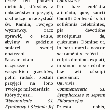
Przez ten pokarm
Confessoris
niebieski, któryśmy z
Per hæc cœléstia
nabożeństwem przyjęli,
aliménta, quæ, sancti
obchodząc uroczystość
Camílli Confessóris tui
św. Kamila, Twojego
sollémnia celebrántes,
Wyznawcy, racz
pia devotióne
sprawić, o Panie,
suscépimus: da,
abyśmy w godzinie
quǽsumus. Dómine; ut,
śmierci swojej
in hora mortis nostræ
opatrzeni
sacraméntis refécti et
Sakramentami i
culpis ómnibus expiáti,
oczyszczeni z
in sinum misericórdiæ
wszystkich grzechów,
tuæ læti súscipi
pełni radości zostali
mereámur:
przyjęci na łono
Qui vivis…
Twojego miłosierdzia:
Commemoratio Ss.
Który żyjesz…
Symphorosae et septem
Wspomnienie Śś.
Filiorum ejus
Symforozy i Siedmiu Jej
Præsta nobis,