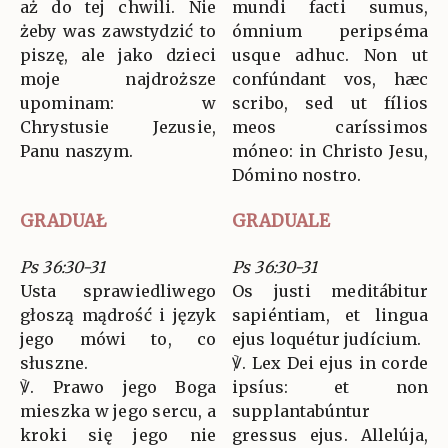
aż do tej chwili. Nie
mundi facti sumus,
żeby was zawstydzić to
ómnium peripséma
piszę, ale jako dzieci
usque adhuc. Non ut
moje najdroższe
confúndant vos, hæc
upominam: w
scribo, sed ut fílios
Chrystusie Jezusie,
meos caríssimos
Panu naszym.
móneo: in Christo Jesu,
Dómino nostro.
GRADUAŁ
GRADUALE
Ps 36:30-31
Ps 36:30-31
Usta sprawiedliwego
Os justi meditábitur
głoszą mądrość i język
sapiéntiam, et lingua
jego mówi to, co
ejus loquétur judícium.
słuszne.
℣. Lex Dei ejus in corde
℣. Prawo jego Boga
ipsíus: et non
mieszka w jego sercu, a
supplantabúntur
kroki się jego nie
gressus ejus. Allelúja,