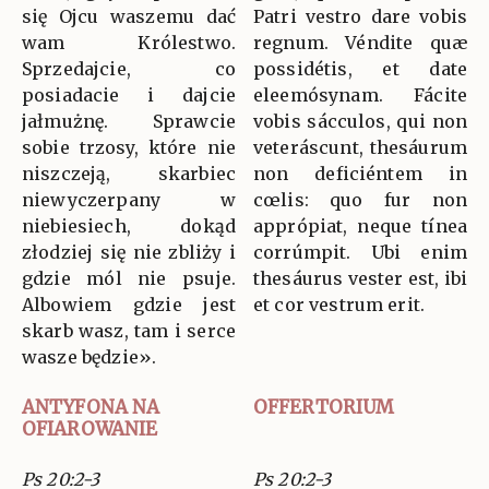
się Ojcu waszemu dać
Patri vestro dare vobis
wam Królestwo.
regnum. Véndite quæ
Sprzedajcie, co
possidétis, et date
posiadacie i dajcie
eleemósynam. Fácite
jałmużnę. Sprawcie
vobis sácculos, qui non
sobie trzosy, które nie
veteráscunt, thesáurum
niszczeją, skarbiec
non deficiéntem in
niewyczerpany w
cœlis: quo fur non
niebiesiech, dokąd
apprópiat, neque tínea
złodziej się nie zbliży i
corrúmpit. Ubi enim
gdzie mól nie psuje.
thesáurus vester est, ibi
Albowiem gdzie jest
et cor vestrum erit.
skarb wasz, tam i serce
wasze będzie».
ANTYFONA NA
OFFERTORIUM
OFIAROWANIE
Ps 20:2-3
Ps 20:2-3