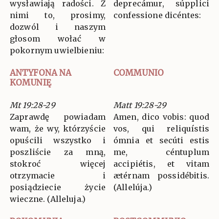
wysławiają radości. Z
deprecámur, súpplici
nimi to, prosimy,
confessione dicéntes:
dozwól i naszym
głosom wołać w
pokornym uwielbieniu:
ANTYFONA NA
COMMUNIO
KOMUNIĘ
Mt 19:28-29
Matt 19:28-29
Zaprawdę powiadam
Amen, dico vobis: quod
wam, że wy, którzyście
vos, qui reliquístis
opuścili wszystko i
ómnia et secúti estis
poszliście za mną,
me, céntuplum
stokroć więcej
accipiétis, et vitam
otrzymacie i
ætérnam possidébitis.
posiądziecie życie
(Allelúja.)
wieczne. (Alleluja.)