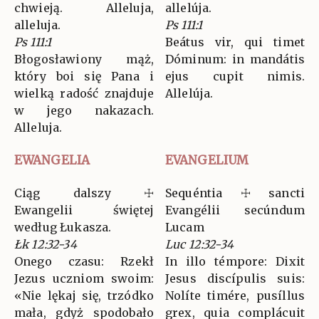
chwieją. Alleluja,
allelúja.
alleluja.
Ps 111:1
Ps 111:1
Beátus vir, qui timet
Błogosławiony mąż,
Dóminum: in mandátis
który boi się Pana i
ejus cupit nimis.
wielką radość znajduje
Allelúja.
w jego nakazach.
Alleluja.
EWANGELIA
EVANGELIUM
Ciąg dalszy ☩
Sequéntia ☩ sancti
Ewangelii świętej
Evangélii secúndum
według Łukasza.
Lucam
Łk 12:32-34
Luc 12:32-34
Onego czasu: Rzekł
In illo témpore: Dixit
Jezus uczniom swoim:
Jesus discípulis suis:
«Nie lękaj się, trzódko
Nolíte timére, pusíllus
mała, gdyż spodobało
grex, quia complácuit