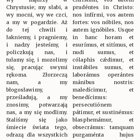
Chrystusie; my słabi, a
prudéntes in Christo:
wy mocni, wy we czci,
nos infírmi, vos autem
a my w pogardzie. Aż
fortes: vos nóbiles, nos
do tej chwili i
autem ignóbiles. Usque
łakniemy, i pragniemy,
in hanc horam et
i nadzy jesteśmy, i
esurímus, et sitímus, et
policzkują nas, i
nudi sumus, et
tułamy się, i mozolimy
cólaphis cǽdimur, et
się, pracując swymi
instábiles sumus, et
rękoma. Złorzeczą
laborámus operántes
nam, a my
mánibus nostris:
błogosławimy,
maledícimur, et
prześladują, a my
benedícimus:
znosimy, potwarzają
persecutiónem
nas, a my się modlimy.
pátimur, et sustinémus:
Staliśmy się jako
blasphemámur, et
śmiecie świata tego,
obsecrámus: tamquam
odrazą dla wszystkich
purgaménta hujus