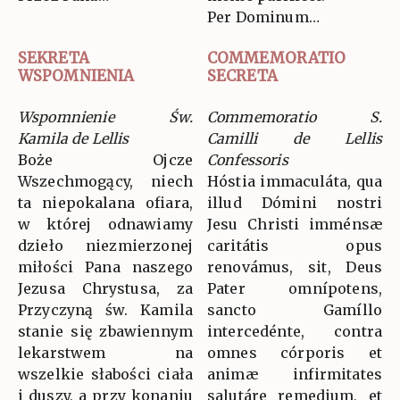
Per Dominum…
SEKRETA
COMMEMORATIO
WSPOMNIENIA
SECRETA
Wspomnienie Św.
Commemoratio S.
Kamila de Lellis
Camilli de Lellis
Boże Ojcze
Confessoris
Wszechmogący, niech
Hóstia immaculáta, qua
ta niepokalana ofiara,
illud Dómini nostri
w której odnawiamy
Jesu Christi imménsæ
dzieło niezmierzonej
caritátis opus
miłości Pana naszego
renovámus, sit, Deus
Jezusa Chrystusa, za
Pater omnípotens,
Przyczyną św. Kamila
sancto Gamíllo
stanie się zbawiennym
intercedénte, contra
lekarstwem na
omnes córporis et
wszelkie słabości ciała
animæ infirmitates
i duszy, a przy konaniu
salutáre remedium, et