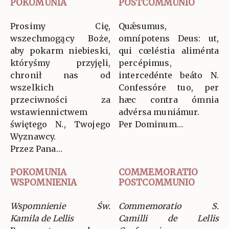
POKOMUNIA
POSTCOMMUNIO
Prosimy Cię,
Quǽsumus,
wszechmogący Boże,
omnípotens Deus: ut,
aby pokarm niebieski,
qui cœléstia aliménta
któryśmy przyjęli,
percépimus,
chronił nas od
intercedénte beáto N.
wszelkich
Confessóre tuo, per
przeciwności za
hæc contra ómnia
wstawiennictwem
advérsa muniámur.
świętego N., Twojego
Per Dominum…
Wyznawcy.
Przez Pana…
POKOMUNIA
COMMEMORATIO
WSPOMNIENIA
POSTCOMMUNIO
Wspomnienie Św.
Commemoratio S.
Kamila de Lellis
Camilli de Lellis