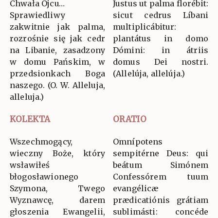
Chwała Ojcu…
Justus ut palma florébit:
Sprawiedliwy
sicut cedrus Líbani
zakwitnie jak palma,
multiplicábitur:
rozrośnie się jak cedr
plantátus in domo
na Libanie, zasadzony
Dómini: in átriis
w domu Pańskim, w
domus Dei nostri.
przedsionkach Boga
(Allelúja, allelúja.)
naszego. (O. W. Alleluja,
alleluja.)
KOLEKTA
ORATIO
Wszechmogący,
Omnípotens
wieczny Boże, który
sempitérne Deus: qui
wsławiłeś
beátum Simónem
błogosławionego
Confessórem tuum
Szymona, Twego
evangélicæ
Wyznawcę, darem
prædicatiónis grátiam
głoszenia Ewangelii,
sublimásti: concéde