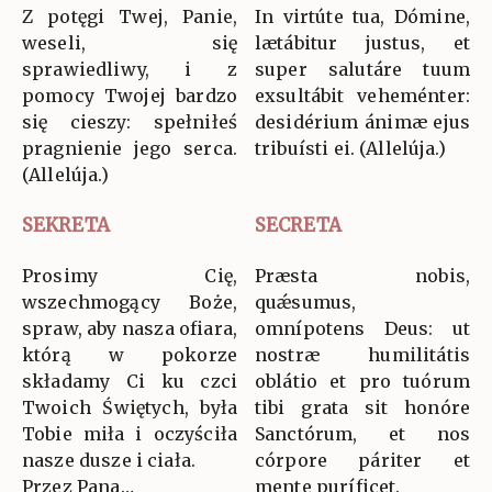
Z potęgi Twej, Panie,
In virtúte tua, Dómine,
weseli, się
lætábitur justus, et
sprawiedliwy, i z
super salutáre tuum
pomocy Twojej bardzo
exsultábit veheménter:
się cieszy: spełniłeś
desidérium ánimæ ejus
pragnienie jego serca.
tribuísti ei. (Allelúja.)
(Allelúja.)
SEKRETA
SECRETA
Prosimy Cię,
Præsta nobis,
wszechmogący Boże,
quǽsumus,
spraw, aby nasza ofiara,
omnípotens Deus: ut
którą w pokorze
nostræ humilitátis
składamy Ci ku czci
oblátio et pro tuórum
Twoich Świętych, była
tibi grata sit honóre
Tobie miła i oczyściła
Sanctórum, et nos
nasze dusze i ciała.
córpore páriter et
Przez Pana…
mente puríficet.