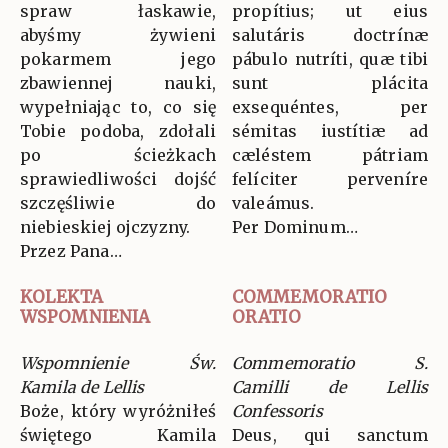
spraw łaskawie,
propítius; ut eius
abyśmy żywieni
salutáris doctrínæ
pokarmem jego
pábulo nutríti, quæ tibi
zbawiennej nauki,
sunt plácita
wypełniając to, co się
exsequéntes, per
Tobie podoba, zdołali
sémitas iustítiæ ad
po ścieżkach
cæléstem pátriam
sprawiedliwości dojść
felíciter perveníre
szczęśliwie do
valeámus.
niebieskiej ojczyzny.
Per Dominum…
Przez Pana…
KOLEKTA
COMMEMORATIO
WSPOMNIENIA
ORATIO
Wspomnienie Św.
Commemoratio S.
Kamila de Lellis
Camilli de Lellis
Boże, który wyróżniłeś
Confessoris
świętego Kamila
Deus, qui sanctum