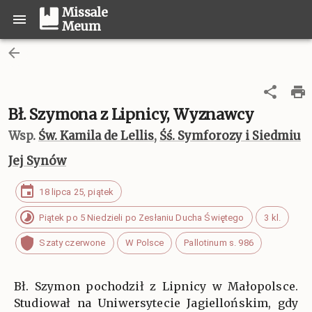
Missale
Meum
Bł. Szymona z Lipnicy, Wyznawcy
Wsp.
Św. Kamila de Lellis
,
Śś. Symforozy i Siedmiu
Jej Synów
18 lipca 25, piątek
Piątek po 5 Niedzieli po Zesłaniu Ducha Świętego
3 kl.
Szaty czerwone
W Polsce
Pallotinum s. 986
Bł. Szymon pochodził z Lipnicy w Małopolsce.
Studiował na Uniwersytecie Jagiellońskim, gdy