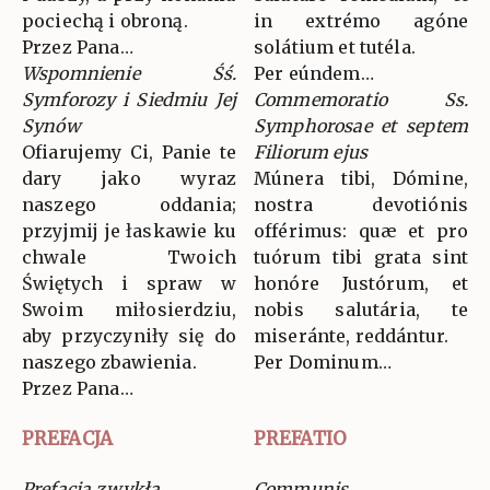
pociechą i obroną.
in extrémo agóne
Przez Pana…
solátium et tutéla.
Wspomnienie Śś.
Per eúndem…
Symforozy i Siedmiu Jej
Commemoratio Ss.
Synów
Symphorosae et septem
Ofiarujemy Ci, Panie te
Filiorum ejus
dary jako wyraz
Múnera tibi, Dómine,
naszego oddania;
nostra devotiónis
przyjmij je łaskawie ku
offérimus: quæ et pro
chwale Twoich
tuórum tibi grata sint
Świętych i spraw w
honóre Justórum, et
Swoim miłosierdziu,
nobis salutária, te
aby przyczyniły się do
miseránte, reddántur.
naszego zbawienia.
Per Dominum…
Przez Pana…
PREFACJA
PREFATIO
Prefacja zwykła
Communis