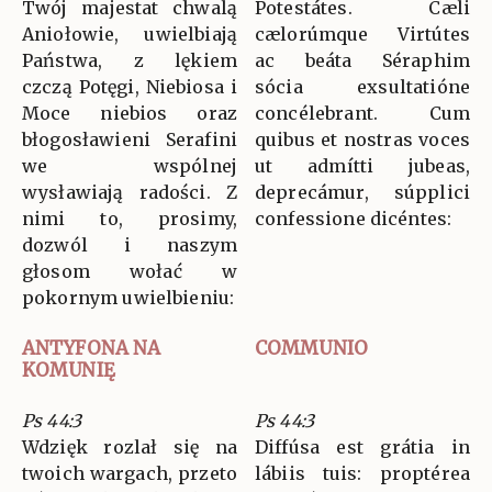
Twój majestat chwalą
Potestátes. Cæli
Aniołowie, uwielbiają
cælorúmque Virtútes
Państwa, z lękiem
ac beáta Séraphim
czczą Potęgi, Niebiosa i
sócia exsultatióne
Moce niebios oraz
concélebrant. Cum
błogosławieni Serafini
quibus et nostras voces
we wspólnej
ut admítti jubeas,
wysławiają radości. Z
deprecámur, súpplici
nimi to, prosimy,
confessione dicéntes:
dozwól i naszym
głosom wołać w
pokornym uwielbieniu:
ANTYFONA NA
COMMUNIO
KOMUNIĘ
Ps 44:3
Ps 44:3
Wdzięk rozlał się na
Diffúsa est grátia in
twoich wargach, przeto
lábiis tuis: proptérea