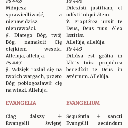
Ps 44:8
Ps 44:8
Miłujesz
Dilexísti justítiam, et
sprawiedliwość, a
odísti iniquitátem.
nienawidzisz
℣. Proptérea unxit te
nieprawości.
Deus, Deus tuus, óleo
℣. Dlatego Bóg, twój
lætítiæ.
Bóg, namaścił Cię
Allelúja, allelúja.
olejkiem wesela.
Ps 44:3
Alleluja, alleluja.
Diffúsa est grátia in
Ps 44:3
lábiis tuis: proptérea
℣. Wdzięk rozlał się na
benedíxit te Deus in
twoich wargach, przeto
ætérnum. Allelúja.
Bóg pobłogosławił cię
na wieki. Alleluja.
EWANGELIA
EVANGELIUM
Ciąg dalszy ☩
Sequéntia ☩ sancti
Ewangelii świętej
Evangélii secúndum