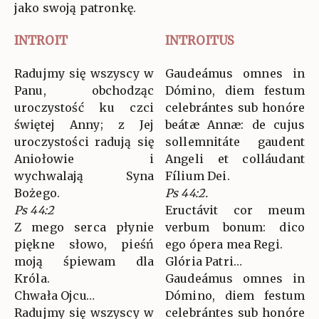
jako swoją patronkę.
INTROIT
INTROITUS
Radujmy się wszyscy w
Gaudeámus omnes in
Panu, obchodząc
Dómino, diem festum
uroczystość ku czci
celebrántes sub honóre
świętej Anny; z Jej
beátæ Annæ: de cujus
uroczystości radują się
sollemnitáte gaudent
Aniołowie i
Angeli et colláudant
wychwalają Syna
Fílium Dei.
Bożego.
Ps 44:2.
Ps 44:2
Eructávit cor meum
Z mego serca płynie
verbum bonum: dico
piękne słowo, pieśń
ego ópera mea Regi.
moją śpiewam dla
Glória Patri…
Króla.
Gaudeámus omnes in
Chwała Ojcu…
Dómino, diem festum
Radujmy się wszyscy w
celebrántes sub honóre