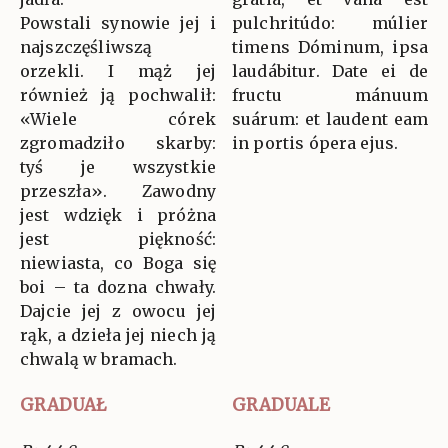
Powstali synowie jej i
pulchritúdo: múlier
najszczęśliwszą
timens Dóminum, ipsa
orzekli. I mąż jej
laudábitur. Date ei de
również ją pochwalił:
fructu mánuum
«Wiele córek
suárum: et laudent eam
zgromadziło skarby:
in portis ópera ejus.
tyś je wszystkie
przeszła». Zawodny
jest wdzięk i próżna
jest piękność:
niewiasta, co Boga się
boi – ta dozna chwały.
Dajcie jej z owocu jej
rąk, a dzieła jej niech ją
chwalą w bramach.
GRADUAŁ
GRADUALE