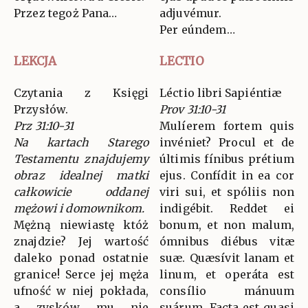
Przez tegoż Pana…
adjuvémur.
Per eúndem…
LEKCJA
LECTIO
Czytania z Księgi
Léctio libri Sapiéntiæ
Przysłów.
Prov 31:10-31
Prz 31:10-31
Mulíerem fortem quis
Na kartach Starego
invéniet? Procul et de
Testamentu znajdujemy
últimis fínibus prétium
obraz idealnej matki
ejus. Confídit in ea cor
całkowicie oddanej
viri sui, et spóliis non
mężowi i domownikom.
indigébit. Reddet ei
Mężną niewiastę któż
bonum, et non malum,
znajdzie? Jej wartość
ómnibus diébus vitæ
daleko ponad ostatnie
suæ. Quæsívit lanam et
granice! Serce jej męża
linum, et operáta est
ufność w niej pokłada,
consílio mánuum
a zysków mu nie
suárum. Facta est quasi