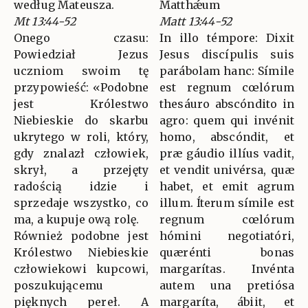
według Mateusza.
Matthǽum
Mt 13:44-52
Matt 13:44-52
Onego czasu:
In illo témpore: Dixit
Powiedział Jezus
Jesus discípulis suis
uczniom swoim tę
parábolam hanc: Símile
przypowieść: «Podobne
est regnum cœlórum
jest Królestwo
thesáuro abscóndito in
Niebieskie do skarbu
agro: quem qui invénit
ukrytego w roli, który,
homo, abscóndit, et
gdy znalazł człowiek,
præ gáudio illíus vadit,
skrył, a przejęty
et vendit univérsa, quæ
radością idzie i
habet, et emit agrum
sprzedaje wszystko, co
illum. Íterum símile est
ma, a kupuje ową rolę.
regnum cœlórum
Również podobne jest
hómini negotiatóri,
Królestwo Niebieskie
quærénti bonas
człowiekowi kupcowi,
margarítas. Invénta
poszukującemu
autem una pretiósa
pięknych pereł. A
margaríta, ábiit, et