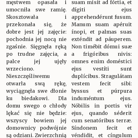
męstwem opasała i
suam misit ad fórtia, et
umocniła swe ramię.
dígiti ejus
Skosztowała i
apprehendérunt fusum.
przekonała się, że
Manum suam apéruit
dobre jest jej zajęcie:
ínopi, et palmas suas
pochodnia jej nocą nie
exténdit ad páuperem.
zgaśnie. Sięgnęła ręką
Non timébit dómui suæ
po trudne zajęcia, a
a frigóribus nivis:
palce jej ujęły
omnes enim doméstici
wrzeciono.
ejus vestíti sunt
Nieszczęśliwemu
duplícibus. Stragulátam
otwarła swą rękę,
vestem fecit sibi:
wyciągnęła swe dłonie
byssus et púrpura
ku biedakowi. Dla
induméntum ejus.
domu swego o chłody
Nóbilis in portis vir
lękać się nie będzie:
ejus, quando séderit
wszyscy bowiem jej
cum senatóribus terræ.
domownicy podwójnie
Síndonem fecit et
są odziani. Zwierzchnią
véndidit, et cíngulum