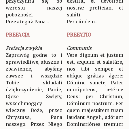
przyczyniła się do
éxstitit, et devotióni
wzrostu naszej
nostræ profíciant et
pobożności
salúti.
Przez tegoż Pana…
Per eúndem…
PREFACJA
PREFATIO
Prefacja zwykła
Communis
Zaprawdę godne to i
Vere dignum et justum
sprawiedliwe, słuszne i
est, æquum et salutáre,
zbawienne, abyśmy
nos tibi semper et
zawsze i wszędzie
ubíque grátias ágere:
Tobie składali
Dómine sancte, Pater
dziękczynienie, Panie,
omnípotens, ætérne
Ojcze Święty,
Deus: per Christum,
wszechmogący,
Dóminum nostrum. Per
wieczny Boże, przez
quem majestátem tuam
Chrystusa, Pana
laudant Angeli, adórant
naszego. Przez Niego
Dominatiónes, tremunt