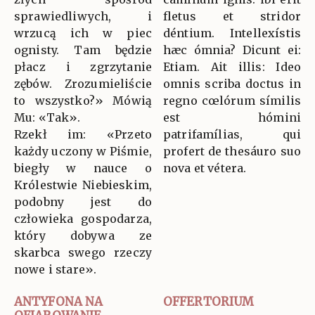
sprawiedliwych, i
fletus et stridor
wrzucą ich w piec
déntium. Intellexístis
ognisty. Tam będzie
hæc ómnia? Dicunt ei:
płacz i zgrzytanie
Etiam. Ait illis: Ideo
zębów. Zrozumieliście
omnis scriba doctus in
to wszystko?» Mówią
regno cœlórum símilis
Mu: «Tak».
est hómini
Rzekł im: «Przeto
patrifamílias, qui
każdy uczony w Piśmie,
profert de thesáuro suo
biegły w nauce o
nova et vétera.
Królestwie Niebieskim,
podobny jest do
człowieka gospodarza,
który dobywa ze
skarbca swego rzeczy
nowe i stare».
ANTYFONA NA
OFFERTORIUM