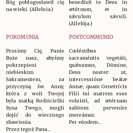
Bóg pobłogosławił cię
benedíxit te Deus in
na wieki. (Alleluia.)
ætérnum, et in
sǽculum sǽculi.
(Allelúja.)
POKOMUNIA
POSTCOMMUNIO
Prosimy Cię, Panie
Cœléstibus
Boże nasz, abyśmy
sacraméntis vegetáti,
pokrzepieni
quǽsumus, Dómine,
niebieskim
Deus noster: ut,
Sakramentem, za
intercessióne beátæ
przyczyną św. Anny,
Annæ, quam Genetrícis
która z woli Twojej
Fílii tui matrem esse
była matką Rodzicielki
voluísti, ad ætérnam
Syna Twego, mogli
salútem perveníre
dojść do wiecznego
mereámur.
zbawienia.
Per eúndem…
Przez tegoż Pana…