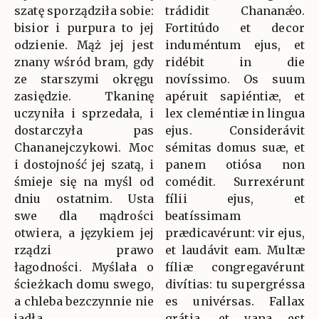
szatę sporządziła sobie:
trádidit Chananǽo.
bisior i purpura to jej
Fortitúdo et decor
odzienie. Mąż jej jest
induméntum ejus, et
znany wśród bram, gdy
ridébit in die
ze starszymi okręgu
novíssimo. Os suum
zasiędzie. Tkaninę
apéruit sapiéntiæ, et
uczyniła i sprzedała, i
lex cleméntiæ in lingua
dostarczyła pas
ejus. Considerávit
Chananejczykowi. Moc
sémitas domus suæ, et
i dostojność jej szatą, i
panem otiósa non
śmieje się na myśl od
comédit. Surrexérunt
dniu ostatnim. Usta
fílii ejus, et
swe dla mądrości
beatíssimam
otwiera, a językiem jej
prædicavérunt: vir ejus,
rządzi prawo
et laudávit eam. Multæ
łagodności. Myślała o
fíliæ congregavérunt
ścieżkach domu swego,
divítias: tu supergréssa
a chleba bezczynnie nie
es univérsas. Fallax
jadła.
grátia, et vana est