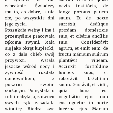
zabraknie. Świadczy
navis institóris, de
mu to, co dobre, a nie
longe portans panem
złe, po wszystkie dni
suum. Et de nocte
jego życia.
surréxit, dedítque
Poszukała wełny i lnu i
prædam domésticis
przemyślnie pracowała
suis, et cibária ancíllis
rękoma swymi. Stała
suis. Considerávit
się jako okręt kupiecki,
agrum, et emit eum: de
co z dala chleb swój
fructu mánuum suárum
przywozi. Wstała
plantávit víneam.
jeszcze wśród nocy i
Accínxit fortitúdine
żywność rozdała
lumbos suos, et
domownikom, a
roborávit bráchium
pokarm swoim
suum. Gustávit, et vidit,
służącym. Pomyślała o
quia bona est
roli i nabyła ją, z owocu
negotiátio ejus: non
swych rąk zasadziła
exstinguétur in nocte
winnicę. Biodra swe
lucérna ejus. Manum