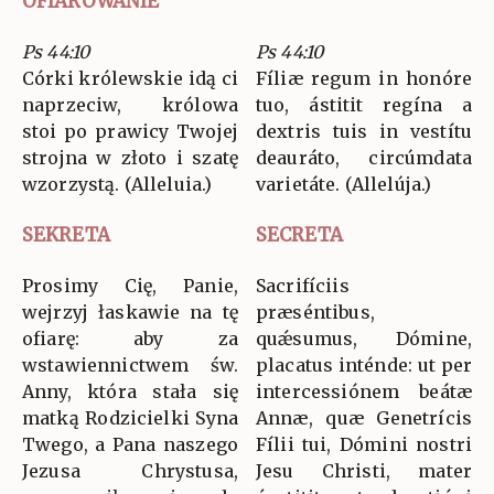
OFIAROWANIE
Ps 44:10
Ps 44:10
Córki królewskie idą ci
Fíliæ regum in honóre
naprzeciw, królowa
tuo, ástitit regína a
stoi po prawicy Twojej
dextris tuis in vestítu
strojna w złoto i szatę
deauráto, circúmdata
wzorzystą. (Alleluia.)
varietáte. (Allelúja.)
SEKRETA
SECRETA
Prosimy Cię, Panie,
Sacrifíciis
wejrzyj łaskawie na tę
præséntibus,
ofiarę: aby za
quǽsumus, Dómine,
wstawiennictwem św.
placatus inténde: ut per
Anny, która stała się
intercessiónem beátæ
matką Rodzicielki Syna
Annæ, quæ Genetrícis
Twego, a Pana naszego
Fílii tui, Dómini nostri
Jezusa Chrystusa,
Jesu Christi, mater