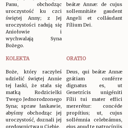
Panu, obchodząc
beátæ Annæ: de cujus
uroczystość ku czci
sollemnitáte gaudent
świętej Anny; z Jej
Angeli et colláudant
uroczystości radują się
Fílium Dei.
Aniołowie i
wychwalają Syna
Bożego.
KOLEKTA
ORATIO
Boże, który raczyłeś
Deus, qui beátæ Annæ
udzielić świętej Annie
grátiam conférre
tej łaski, że stała się
dignatus es, ut
matką Rodzicielki
Genetrícis unigéniti
Twego Jednorodzonego
Fílii tui mater effici
Syna; spraw łaskawie,
mererétur: concéde
abyśmy obchodząc jej
propítius; ut, cujus
uroczystość, doznali jej
sollémnia celebrámus,
orędownictwa u Ciebie.
ejus apud te patrocíniis