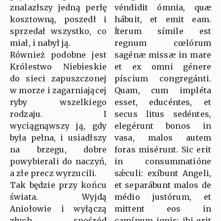
znalazłszy jedną perłę
véndidit ómnia, quæ
kosztowną, poszedł i
hábuit, et emit eam.
sprzedał wszystko, co
Íterum símile est
miał, i nabył ją.
regnum cœlórum
Również podobne jest
sagénæ missæ in mare
Królestwo Niebieskie
et ex omni génere
do sieci zapuszczonej
píscium congregánti.
w morze i zagarniającej
Quam, cum impléta
ryby wszelkiego
esset, educéntes, et
rodzaju. I
secus litus sedéntes,
wyciągnąwszy ją, gdy
elegérunt bonos in
była pełna, i usiadłszy
vasa, malos autem
na brzegu, dobre
foras misérunt. Sic erit
powybierali do naczyń,
in consummatióne
a złe precz wyrzucili.
sǽculi: exíbunt Angeli,
Tak będzie przy końcu
et separábunt malos de
świata. Wyjdą
médio justórum, et
Aniołowie i wyłączą
mittent eos in
złych spośród
camínum ignis: ibi erit