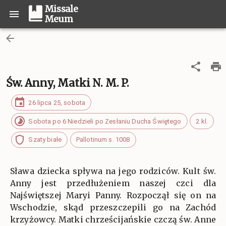
Missale
Meum
Św. Anny, Matki N. M. P.
26 lipca 25, sobota
Sobota po 6 Niedzieli po Zesłaniu Ducha Świętego
2 kl.
Szaty białe
Pallotinum s. 1008
Sława dziecka spływa na jego rodziców. Kult św.
Anny jest przedłużeniem naszej czci dla
Najświętszej Maryi Panny. Rozpoczął się on na
Wschodzie, skąd przeszczepili go na Zachód
krzyżowcy. Matki chrześcijańskie czczą św. Anne