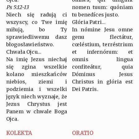
Ps 5:12-13
nomen tuum: quóniam
Niech się radują ci
tu benedíces justo.
wszyscy, co Twe imię
Glória Patri…
miłują, bo Ty
In nómine Jesu omne
sprawiedliwemu dasz
genu flectátur,
błogosławieństwo.
cœléstium, terréstrium
Chwała Ojcu…
et infernórum: et
Na imię Jezus niechaj
omnis lingua
się zgina wszelkie
confiteátur, quia
kolano mieszkańców
Dóminus Jesus
niebios, ziemi i
Christus in glória est
podziemia i wszelki
Dei Patris.
język niech wyznaje, że
Jezus Chrystus jest
Panem w chwale Boga
Ojca.
KOLEKTA
ORATIO