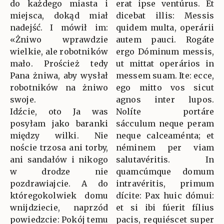
do każdego miasta i
erat ipse ventúrus. Et
miejsca, dokąd miał
dicebat illis: Messis
nadejść. I mówił im:
quidem multa, operárii
«Żniwo wprawdzie
autem pauci. Rogáte
wielkie, ale robotników
ergo Dóminum messis,
mało. Proścież tedy
ut mittat operários in
Pana żniwa, aby wysłał
messem suam. Ite: ecce,
robotników na żniwo
ego mitto vos sicut
swoje.
agnos inter lupos.
Idźcie, oto Ja was
Nolíte portáre
posyłam jako baranki
sácculum neque peram
między wilki. Nie
neque calceaménta; et
noście trzosa ani torby,
néminem per viam
ani sandałów i nikogo
salutavéritis. In
w drodze nie
quamcúmque domum
pozdrawiajcie. A do
intravéritis, primum
któregokolwiek domu
dícite: Pax huic dómui:
wnijdziecie, naprzód
et si ibi fúerit fílius
powiedzcie: Pokój temu
pacis, requiéscet super