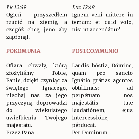
Łk 12:49
Luc 12:49
Ogień przyszedłem
Ignem veni míttere in
rzucić na ziemię, a
terram: et quid volo,
czegóż chcę, jeno aby
nisi ut accendátur?
zapłonął.
POKOMUNIA
POSTCOMMUNIO
Ofiara chwały, którą
Laudis hóstia, Dómine,
złożyliśmy Tobie,
quam pro sancto
Panie, dzięki czyniąc za
Ignátio grátias agentes
świętego Ignacego,
obtúlimus: ad
niechaj nas za jego
perpétuam nos
przyczyną doprowadzi
majestátis tuæ
do wiekuistego
laudatiónem, ejus
uwielbienia Twojego
intercessióne,
majestatu.
pérducat.
Przez Pana…
Per Dominum…