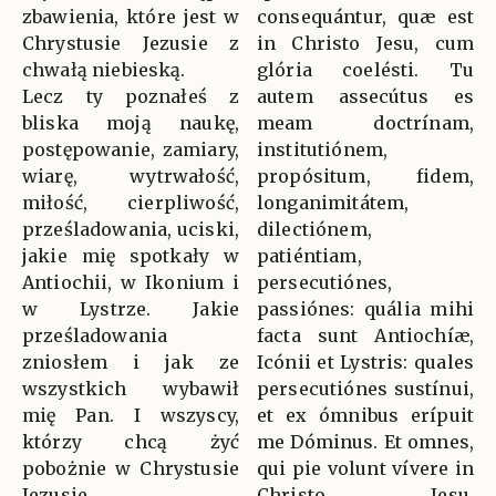
zbawienia, które jest w
consequántur, quæ est
Chrystusie Jezusie z
in Christo Jesu, cum
chwałą niebieską.
glória coelésti. Tu
Lecz ty poznałeś z
autem assecútus es
bliska moją naukę,
meam doctrínam,
postępowanie, zamiary,
institutiónem,
wiarę, wytrwałość,
propósitum, fidem,
miłość, cierpliwość,
longanimitátem,
prześladowania, uciski,
dilectiónem,
jakie mię spotkały w
patiéntiam,
Antiochii, w Ikonium i
persecutiónes,
w Lystrze. Jakie
passiónes: quália mihi
prześladowania
facta sunt Antiochíæ,
zniosłem i jak ze
Icónii et Lystris: quales
wszystkich wybawił
persecutiónes sustínui,
mię Pan. I wszyscy,
et ex ómnibus erípuit
którzy chcą żyć
me Dóminus. Et omnes,
pobożnie w Chrystusie
qui pie volunt vívere in
Jezusie,
Christo Jesu,