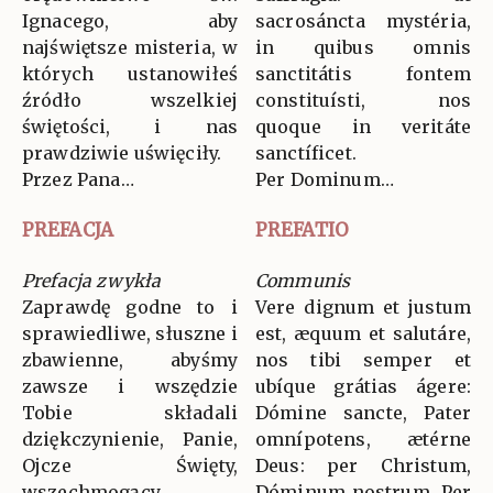
Ignacego, aby
sacrosáncta mystéria,
najświętsze misteria, w
in quibus omnis
których ustanowiłeś
sanctitátis fontem
źródło wszelkiej
constituísti, nos
świętości, i nas
quoque in veritáte
prawdziwie uświęciły.
sanctíficet.
Przez Pana…
Per Dominum…
PREFACJA
PREFATIO
Prefacja zwykła
Communis
Zaprawdę godne to i
Vere dignum et justum
sprawiedliwe, słuszne i
est, æquum et salutáre,
zbawienne, abyśmy
nos tibi semper et
zawsze i wszędzie
ubíque grátias ágere:
Tobie składali
Dómine sancte, Pater
dziękczynienie, Panie,
omnípotens, ætérne
Ojcze Święty,
Deus: per Christum,
wszechmogący,
Dóminum nostrum. Per