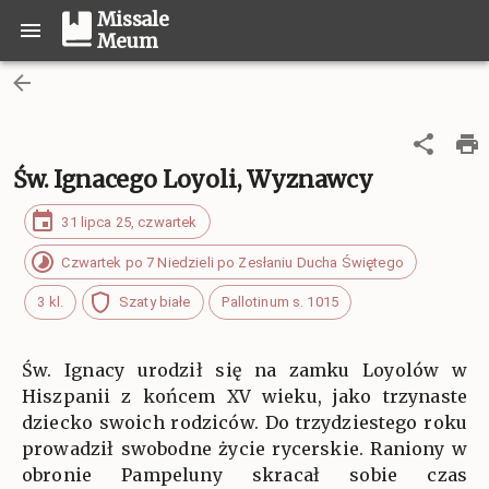
Missale
Meum
Św. Ignacego Loyoli, Wyznawcy
31 lipca 25, czwartek
Czwartek po 7 Niedzieli po Zesłaniu Ducha Świętego
3 kl.
Szaty białe
Pallotinum s. 1015
Św. Ignacy urodził się na zamku Loyolów w
Hiszpanii z końcem XV wieku, jako trzynaste
dziecko swoich rodziców. Do trzydziestego roku
prowadził swobodne życie rycerskie. Raniony w
obronie Pampeluny skracał sobie czas