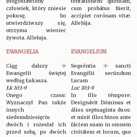
Błogosławiony
tentatiónem: quóniam,
człowiek, który zniesie
cum probátus fúerit,
pokusę, bo
accípiet corónam vitæ.
utwierdziwszy się,
Allelúja.
otrzyma wieniec
żywota. Alleluja.
EWANGELIA
EVANGELIUM
Ciąg dalszy ☩
Sequéntia ☩ sancti
Ewangelii świętej
Evangélii secúndum
według Łukasza.
Lucam
Łk 10:1-9
Luc 10:1-9
Onego czasu:
In illo témpore:
Wyznaczył Pan także
Designávit Dóminus et
innych
álios septuagínta duos:
siedemdziesięciu
et misit illos binos ante
dwóch i rozesłał ich
fáciem suam in omnem
przed sobą, po dwóch
civitátem et locum, quo