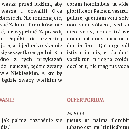
ć wasza przed ludźmi, aby
coram homínibus, ut vídea
 wasze i chwalili Ojca
gloríficent Patrem vestrum
ebiesiech. Nie mniemajcie,
putáre, quóniam veni sólv
wać Zakon i Proroków: nie
non veni sólvere, sed a
ć, ale wypełnić. Zaprawdę
dico vobis, donec tránse
: Dopóki nie przeminą
unum aut unus apex non p
 jota, ani jedna kreska nie
ómnia fiant. Qui ergo só
 się wszystko wypełni. Kto
istis mínimis, et docúer
edno z tych przykazań
vocábitur in regno cœlór
udzi nauczał, będzie zwany
docúerit, hic magnus vocá
wie Niebieskim. A kto by
en będzie zwany wielkim w
WANIE
OFFERTORIUM
Ps 91:13
 jak palma, rozrośnie się
Justus ut palma florébi
úja.)
Líbano est, multiplicábitur.