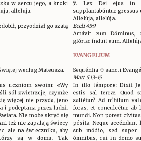
zka w sercu jego, a kroki
℣. Lex Dei ejus in 
uja, alleluja.
supplantabúntur gressus e
Allelúja, allelúja.
dobił, przyodział go szatą
Eccli 45:9
Amávit eum Dóminus, e
glóriæ índuit eum. Allelúj
EVANGELIUM
świętej według Mateusza.
Sequéntia ☩ sancti Evan
Matt 5:13-19
ezus uczniom swoim: «Wy
In illo témpore: Dixit Je
eśli sól zwietrzeje, czymże
estis sal terræ. Quod s
się więcej nie przyda, jeno
saliétur? Ad níhilum vale
a i podeptana przez ludzi.
foras, et conculcétur ab 
 świata. Nie może skryć się
mundi. Non potest cívita
Ani też nie zapalają świecy
pósita. Neque accéndunt 
ec, ale na świeczniku, aby
sub módio, sed super c
którzy są w domu. Tak
ómnibus, qui in domo sun