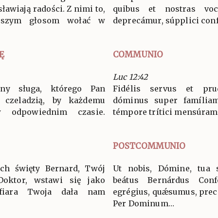
ławiają radości. Z nimi to,
quibus et nostras voc
aszym głosom wołać w
deprecámur, súpplici conf
Ę
COMMUNIO
Luc 12:42
ny sługa, którego Pan
Fidélis servus et pru
 czeladzią, by każdemu
dóminus super famíliam
 odpowiednim czasie.
témpore trítici mensúram. 
POSTCOMMUNIO
ech święty Bernard, Twój
Ut nobis, Dómine, tua s
Doktor, wstawi się jako
beátus Bernárdus Con
fiara Twoja dała nam
egrégius, quǽsumus, precá
Per Dominum…