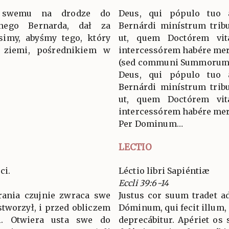
i swemu na drodze do
Deus, qui pópulo tuo 
onego Bernarda, dał za
Bernárdi minístrum tribu
simy, abyśmy tego, który
ut, quem Doctórem vit
ziemi, pośrednikiem w
intercessórem habére mer
(sed communi Summorum 
Deus, qui pópulo tuo 
Bernárdi minístrum tribu
ut, quem Doctórem vit
intercessórem habére mer
Per Dominum…
LECTIO
ci.
Léctio libri Sapiéntiæ
Eccli 39:6-14
rania czujnie zwraca swe
Justus cor suum tradet a
stworzył, i przed obliczem
Dóminum, qui fecit illum, 
i. Otwiera usta swe do
deprecábitur. Apériet os 