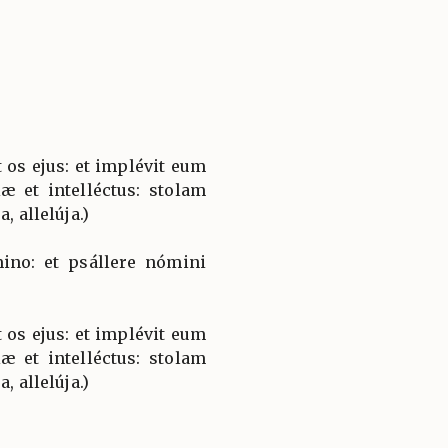
 os ejus: et implévit eum
æ et intelléctus: stolam
, allelúja.)
ino: et psállere nómini
 os ejus: et implévit eum
æ et intelléctus: stolam
, allelúja.)