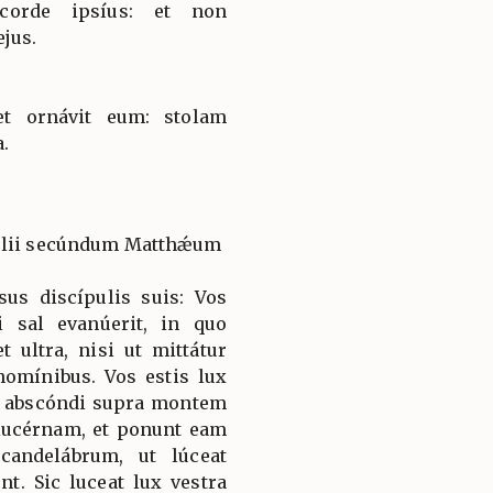
corde ipsíus: et non
jus.
t ornávit eum: stolam
a.
gélii secúndum Matthǽum
sus discípulis suis: Vos
i sal evanúerit, in quo
t ultra, nisi ut mittátur
homínibus. Vos estis lux
s abscóndi supra montem
lucérnam, et ponunt eam
andelábrum, ut lúceat
t. Sic luceat lux vestra