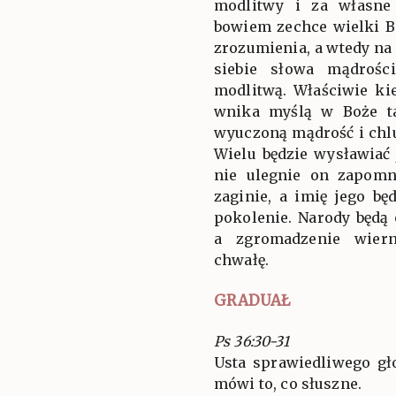
modlitwy i za własne 
bowiem zechce wielki B
zrozumienia, a wtedy na
siebie słowa mądrośc
modlitwą. Właściwie kie
wnika myślą w Boże ta
wyuczoną mądrość i chlu
Wielu będzie wysławiać 
nie ulegnie on zapomn
zaginie, a imię jego b
pokolenie. Narody będą
a zgromadzenie wiern
chwałę.
GRADUAŁ
Ps 36:30-31
Usta sprawiedliwego gł
mówi to, co słuszne.