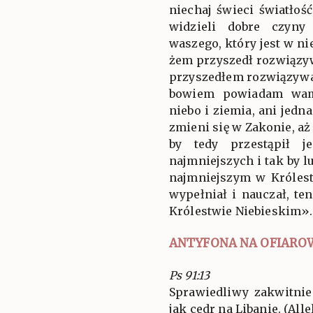
niechaj świeci światłoś
widzieli dobre czyny
waszego, który jest w ni
żem przyszedł rozwiązy
przyszedłem rozwiązywa
bowiem powiadam wam
niebo i ziemia, ani jedna
zmieni się w Zakonie, aż
by tedy przestąpił j
najmniejszych i tak by l
najmniejszym w Królest
wypełniał i nauczał, t
Królestwie Niebieskim».
ANTYFONA NA OFIARO
Ps 91:13
Sprawiedliwy zakwitnie
jak cedr na Libanie. (Allel