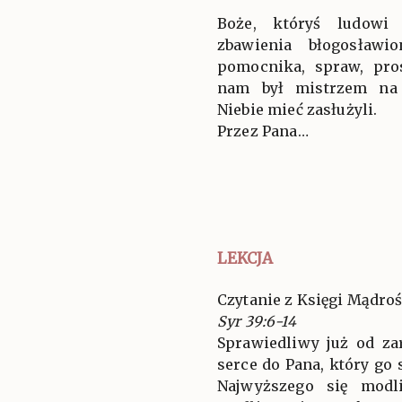
Boże, któryś ludow
zbawienia błogosławi
pomocnika, spraw, pro
nam był mistrzem na 
Niebie mieć zasłużyli.
Przez Pana…
LEKCJA
Czytanie z Księgi Mądroś
Syr 39:6-14
Sprawiedliwy już od za
serce do Pana, który go 
Najwyższego się modl