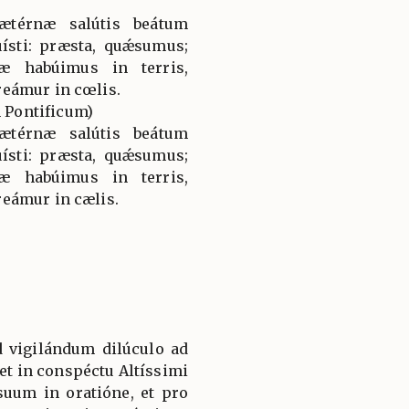
ætérnæ salútis beátum
ísti: præsta, quǽsumus;
æ habúimus in terris,
eámur in cœlis.
Pontificum)
ætérnæ salútis beátum
ísti: præsta, quǽsumus;
æ habúimus in terris,
eámur in cælis.
d vigilándum dilúculo ad
et in conspéctu Altíssimi
suum in oratióne, et pro