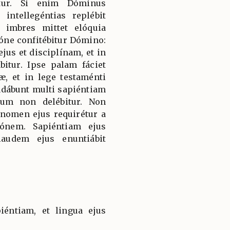
itur. Si enim Dóminus
 intellegéntias replébit
 imbres mittet elóquia
ióne confitébitur Dómino:
ejus et disciplínam, et in
bitur. Ipse palam fáciet
, et in lege testaménti
udábunt multi sapiéntiam
lum non delébitur. Non
 nomen ejus requirétur a
iónem. Sapiéntiam ejus
laudem ejus enuntiábit
iéntiam, et lingua ejus