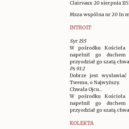
Clairvaux 20 sierpnia 115
Msza wspólna nr 20 In 
INTROIT
Syr 15:5
W pośrodku Kościoła 
napełnił go duchem
przyodział go szatą chwały
Ps 91:2
Dobrze jest wysławiać
Twemu, o Najwyższy.
Chwała Ojcu…
W pośrodku Kościoła 
napełnił go duchem
przyodział go szatą chwały
KOLEKTA