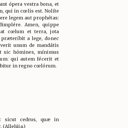
nt ópera vestra bona, et
, qui in cœlis est. Nolíte
ere legem aut prophétas:
dimplére. Amen, quippe
at cœlum et terra, jota
ræteríbit a lege, donec
lverit unum de mandátis
it sic hómines, mínimus
um: qui autem fécerit et
bitur in regno cœlórum.
t: sicut cedrus, quæ in
 (Allelúja.)