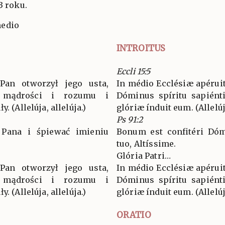
3 roku.
medio
INTROITUS
Eccli 15:5
Pan otworzył jego usta,
In médio Ecclésiæ apéruit
 mądrości i rozumu i
Dóminus spíritu sapiénti
. (Allelúja, allelúja.)
glóriæ índuit eum. (Allelúja
Ps 91:2
 Pana i śpiewać imieniu
Bonum est confitéri Dóm
tuo, Altíssime.
Glória Patri…
Pan otworzył jego usta,
In médio Ecclésiæ apéruit
 mądrości i rozumu i
Dóminus spíritu sapiénti
. (Allelúja, allelúja.)
glóriæ índuit eum. (Allelúja
ORATIO