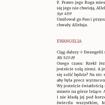
℣. Prawo jego Boga mies
się jego nie chwieją. Allel
Syr 45:9
Umiłował go Pan i przyoz
chwały. Alleluja.
EWANGELIA
Ciąg dalszy ☩ Ewangelii 
Mt 5:13-19
Onego czasu: Rzekł J
jesteście solą ziemi. A j
się solić będzie? Na nic 
aby była precz wyrzucon
Wy jesteście światłością
miasto na górze leżące. 
i nie kładą jej pod korz
świeciła wszystkim, 