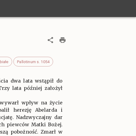
białe
Pallotinum s. 1054
cia dwa lata wstąpił do
rzy lata później założył
z wywarł wpływ na życie
lił herezję Abelarda i
cjatę. Nadzwyczajny dar
ch piewców Matki Bożej.
naszą pobożność. Zmarł w