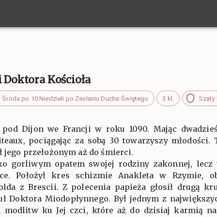
i Doktora Kościoła
Środa po 10 Niedzieli po Zesłaniu Ducha Świętego
3 kl.
Szaty 
ę pod Dijon we Francji w roku 1090. Mając dwadzieś
eaux, pociągając za sobą 30 towarzyszy młodości. T
ł jego przełożonym aż do śmierci.
lko gorliwym opatem swojej rodziny zakonnej, lec
ce. Położył kres schizmie Anakleta w Rzymie, oba
lda z Brescii. Z polecenia papieża głosił drugą kru
ł Doktora Miodopłynnego. Był jednym z największy
i modlitw ku Jej czci, które aż do dzisiaj karmią 