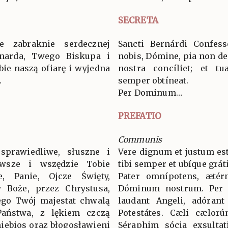
SECRETA
 zabraknie serdecznej
Sancti Bernárdi Confess
rnarda, Twego Biskupa i
nobis, Dómine, pia non de
bie naszą ofiarę i wyjedna
nostra concíliet; et t
.
semper obtíneat.
Per Dominum…
PREFATIO
Communis
sprawiedliwe, słuszne i
Vere dignum et justum est
wsze i wszędzie Tobie
tibi semper et ubíque grát
ie, Panie, Ojcze Święty,
Pater omnípotens, ætér
 Boże, przez Chrystusa,
Dóminum nostrum. Per
ego Twój majestat chwalą
laudant Angeli, adórant
 Państwa, z lękiem czczą
Potestátes. Cæli cælorú
niebios oraz błogosławieni
Séraphim sócia exsultat