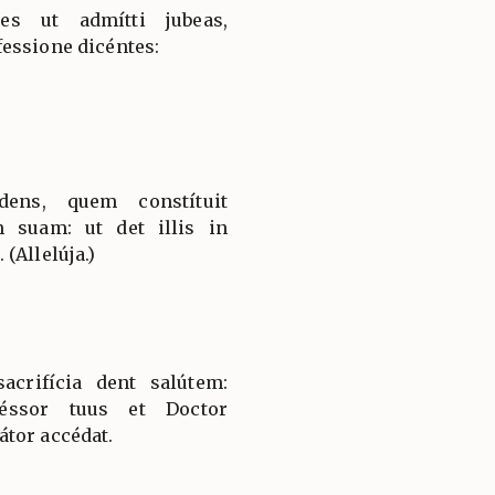
es ut admítti jubeas,
essione dicéntes:
dens, quem constítuit
 suam: ut det illis in
(Allelúja.)
acrifícia dent salútem:
féssor tuus et Doctor
tor accédat.