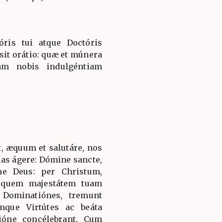
óris tui atque Doctóris
sit orátio: quæ et múnera
uam nobis indulgéntiam
, æquum et salutáre, nos
ias ágere: Dómine sancte,
ne Deus: per Christum,
 quem majestátem tuam
 Dominatiónes, tremunt
mque Virtútes ac beáta
ióne concélebrant. Cum