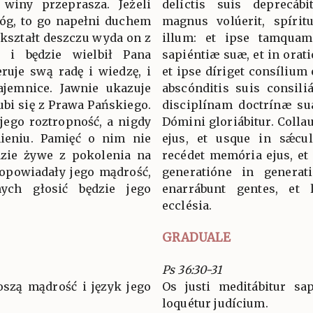
winy przeprasza. Jeżeli
delíctis suis deprecáb
óg, to go napełni duchem
magnus volúerit, spíritu
 kształt deszczu wyda on z
illum: et ipse tamquam
i i będzie wielbił Pana
sapiéntiæ suæ, et in orat
ruje swą radę i wiedzę, i
et ipse díriget consílium 
jemnice. Jawnie ukazuje
abscónditis suis consiliá
bi się z Prawa Pańskiego.
disciplínam doctrínæ suæ
jego roztropność, a nigdy
Dómini gloriábitur. Colla
ieniu. Pamięć o nim nie
ejus, et usque in sǽcu
ędzie żywe z pokolenia na
recédet memória ejus, et
 opowiadały jego mądrość,
generatióne in generat
ych głosić będzie jego
enarrábunt gentes, et 
ecclésia.
GRADUALE
Ps 36:30-31
oszą mądrość i język jego
Os justi meditábitur sap
loquétur judícium.