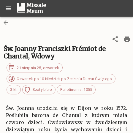
Missale
Meum
Św. Joanny Franciszki Frémiot de
Chantal, Wdowy
21 sierpnia 25, czwartek
Czwartek po 10 Niedzieli po Zesłaniu Ducha Świętego
3 kl.
Szaty białe
Pallotinum s. 1055
Św. Joanna urodziła się w Dijon w roku 1572.
Poślubiła barona de Chantal z którym miała
czworo dzieci. Owdowiawszy w dwudziestym
dziewiątym roku życia wychowaniu dzieci i