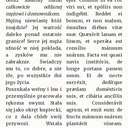
obraz idealnej matki
ejus. Confídit in ea cor
całkowicie oddanej
viri sui, et spóliis non
mężowi i domownikom.
indigébit. Reddet ei
Mężną niewiastę któż
bonum, et non malum,
znajdzie? Jej wartość
ómnibus diébus vitæ
daleko ponad ostatnie
suæ. Quæsívit lanam et
granice! Serce jej męża
linum, et operáta est
ufność w niej pokłada,
consílio mánuum
a zysków mu nie
suárum. Facta est quasi
zabraknie. Świadczy
navis institóris, de
mu to, co dobre, a nie
longe portans panem
złe, po wszystkie dni
suum. Et de nocte
jego życia.
surréxit, dedítque
Poszukała wełny i lnu i
prædam domésticis
przemyślnie pracowała
suis, et cibária ancíllis
rękoma swymi. Stała
suis. Considerávit
się jako okręt kupiecki,
agrum, et emit eum: de
co z dala chleb swój
fructu mánuum suárum
przywozi. Wstała
plantávit víneam.