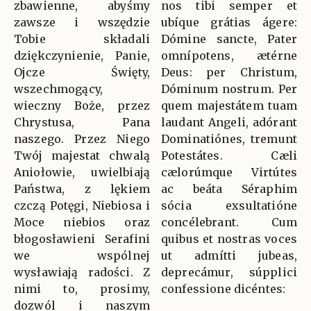
zbawienne, abyśmy
nos tibi semper et
zawsze i wszędzie
ubíque grátias ágere:
Tobie składali
Dómine sancte, Pater
dziękczynienie, Panie,
omnípotens, ætérne
Ojcze Święty,
Deus: per Christum,
wszechmogący,
Dóminum nostrum. Per
wieczny Boże, przez
quem majestátem tuam
Chrystusa, Pana
laudant Angeli, adórant
naszego. Przez Niego
Dominatiónes, tremunt
Twój majestat chwalą
Potestátes. Cæli
Aniołowie, uwielbiają
cælorúmque Virtútes
Państwa, z lękiem
ac beáta Séraphim
czczą Potęgi, Niebiosa i
sócia exsultatióne
Moce niebios oraz
concélebrant. Cum
błogosławieni Serafini
quibus et nostras voces
we wspólnej
ut admítti jubeas,
wysławiają radości. Z
deprecámur, súpplici
nimi to, prosimy,
confessione dicéntes:
dozwól i naszym