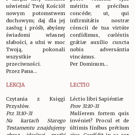
uświetnić Twój Kościół
méritis et précibus
nowym potomstwem
concéde; ut, qui
duchowym; daj dla jej
infirmitátis nostræ
zasług i próśb, abyśmy
cónscii de tua virtúte
świadomi własnej
confídimus, cœléstis
słabości, a ufni w moc
grátiæ auxílio cuncta
Twoją, pokonali
nobis adversántia
wszystkie
vincámus.
przeciwności.
Per Dominum…
Przez Pana…
LEKCJA
LECTIO
Czytania z Księgi
Léctio libri Sapiéntiæ
Przysłów.
Prov 31:10-31
Prz 31:10-31
Mulíerem fortem quis
Na kartach Starego
invéniet? Procul et de
Testamentu znajdujemy
últimis fínibus prétium