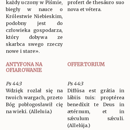
każdy uczony w Piśmie,
profert de thesáuro suo
biegły w nauce o
nova et vétera.
Królestwie Niebieskim,
podobny jest do
człowieka gospodarza,
który dobywa ze
skarbca swego rzeczy
nowe i stare».
ANTYFONA NA
OFFERTORIUM
OFIAROWANIE
Ps 44:3
Ps 44:3
Wdzięk rozlał się na
Diffúsa est grátia in
twoich wargach, przeto
lábiis tuis: proptérea
Bóg pobłogosławił cię
benedíxit te Deus in
na wieki. (Alleluia.)
ætérnum, et in
sǽculum sǽculi.
(Allelúja.)