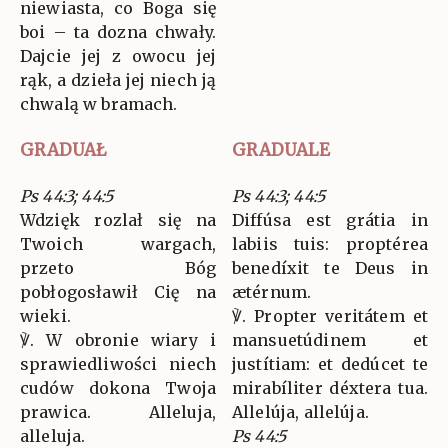
niewiasta, co Boga się
boi – ta dozna chwały.
Dajcie jej z owocu jej
rąk, a dzieła jej niech ją
chwalą w bramach.
GRADUAŁ
GRADUALE
Ps 44:3; 44:5
Ps 44:3; 44:5
Wdzięk rozlał się na
Diffúsa est grátia in
Twoich wargach,
labiis tuis: proptérea
przeto Bóg
benedíxit te Deus in
pobłogosławił Cię na
ætérnum.
wieki.
℣. Propter veritátem et
℣. W obronie wiary i
mansuetúdinem et
sprawiedliwości niech
justítiam: et dedúcet te
cudów dokona Twoja
mirabíliter déxtera tua.
prawica. Alleluja,
Allelúja, allelúja.
alleluja.
Ps 44:5