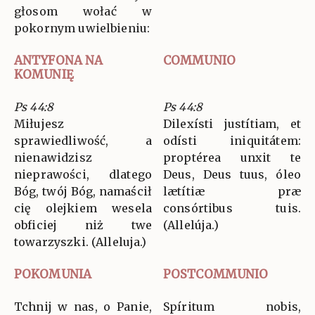
głosom wołać w
pokornym uwielbieniu:
ANTYFONA NA
COMMUNIO
KOMUNIĘ
Ps 44:8
Ps 44:8
Miłujesz
Dilexísti justítiam, et
sprawiedliwość, a
odísti iniquitátem:
nienawidzisz
proptérea unxit te
nieprawości, dlatego
Deus, Deus tuus, óleo
Bóg, twój Bóg, namaścił
lætítiæ præ
cię olejkiem wesela
consórtibus tuis.
obficiej niż twe
(Allelúja.)
towarzyszki. (Alleluja.)
POKOMUNIA
POSTCOMMUNIO
Tchnij w nas, o Panie,
Spíritum nobis,