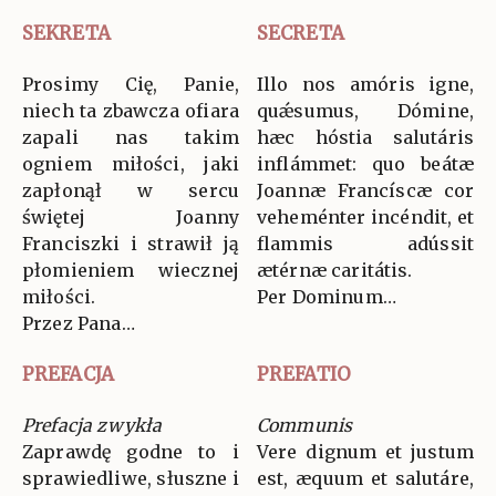
SEKRETA
SECRETA
Prosimy Cię, Panie,
Illo nos amóris igne,
niech ta zbawcza ofiara
quǽsumus, Dómine,
zapali nas takim
hæc hóstia salutáris
ogniem miłości, jaki
inflámmet: quo beátæ
zapłonął w sercu
Joannæ Francíscæ cor
świętej Joanny
veheménter incéndit, et
Franciszki i strawił ją
flammis adússit
płomieniem wiecznej
ætérnæ caritátis.
miłości.
Per Dominum…
Przez Pana…
PREFACJA
PREFATIO
Prefacja zwykła
Communis
Zaprawdę godne to i
Vere dignum et justum
sprawiedliwe, słuszne i
est, æquum et salutáre,