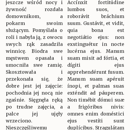
jeszcze wśród nocy i
Accínxit fortitúdine
żywność rozdała
lumbos suos, et
domownikom, a
roborávit bráchium
pokarm swoim
suum. Gustávit, et vidit,
służącym. Pomyślała o
quia bona est
roli i nabyła ją, z owocu
negotiátio ejus: non
swych rąk zasadziła
exstinguétur in nocte
winnicę. Biodra swe
lucérna ejus. Manum
męstwem opasała i
suam misit ad fórtia, et
umocniła swe ramię.
dígiti ejus
Skosztowała i
apprehendérunt fusum.
przekonała się, że
Manum suam apéruit
dobre jest jej zajęcie:
ínopi, et palmas suas
pochodnia jej nocą nie
exténdit ad páuperem.
zgaśnie. Sięgnęła ręką
Non timébit dómui suæ
po trudne zajęcia, a
a frigóribus nivis:
palce jej ujęły
omnes enim doméstici
wrzeciono.
ejus vestíti sunt
Nieszczęśliwemu
duplícibus. Stragulátam