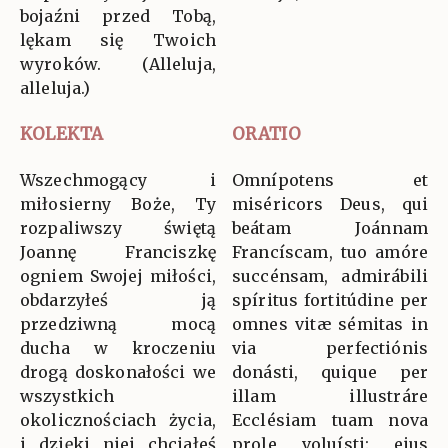
bojaźni przed Tobą,
lękam się Twoich
wyroków. (Alleluja,
alleluja.)
KOLEKTA
ORATIO
Wszechmogący i
Omnípotens et
miłosierny Boże, Ty
miséricors Deus, qui
rozpaliwszy świętą
beátam Joánnam
Joannę Franciszkę
Francíscam, tuo amóre
ogniem Swojej miłości,
succénsam, admirábili
obdarzyłeś ją
spíritus fortitúdine per
przedziwną mocą
omnes vitæ sémitas in
ducha w kroczeniu
via perfectiónis
drogą doskonałości we
donásti, quique per
wszystkich
illam illustráre
okolicznościach życia,
Ecclésiam tuam nova
i dzięki niej chciałeś
prole voluísti: ejus