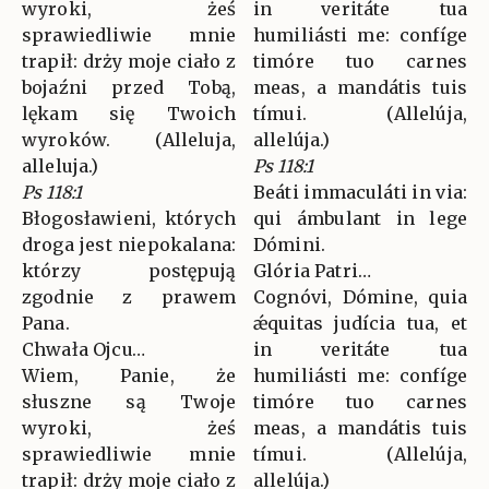
wyroki, żeś
in veritáte tua
sprawiedliwie mnie
humiliásti me: confíge
trapił: drży moje ciało z
timóre tuo carnes
bojaźni przed Tobą,
meas, a mandátis tuis
lękam się Twoich
tímui. (Allelúja,
wyroków. (Alleluja,
allelúja.)
alleluja.)
Ps 118:1
Ps 118:1
Beáti immaculáti in via:
Błogosławieni, których
qui ámbulant in lege
droga jest niepokalana:
Dómini.
którzy postępują
Glória Patri…
zgodnie z prawem
Cognóvi, Dómine, quia
Pana.
ǽquitas judícia tua, et
Chwała Ojcu…
in veritáte tua
Wiem, Panie, że
humiliásti me: confíge
słuszne są Twoje
timóre tuo carnes
wyroki, żeś
meas, a mandátis tuis
sprawiedliwie mnie
tímui. (Allelúja,
trapił: drży moje ciało z
allelúja.)