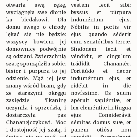
otwarła swą rękę,
vestem fecit sibi:
wyciągnęła swe dłonie
byssus et púrpura
ku biedakowi. Dla
induméntum ejus.
domu swego o chłody
Nóbilis in portis vir
lękać się nie będzie:
ejus, quando séderit
wszyscy bowiem jej
cum senatóribus terræ.
domownicy podwójnie
Síndonem fecit et
są odziani. Zwierzchnią
véndidit, et cíngulum
szatę sporządziła sobie:
trádidit Chananǽo.
bisior i purpura to jej
Fortitúdo et decor
odzienie. Mąż jej jest
induméntum ejus, et
znany wśród bram, gdy
ridébit in die
ze starszymi okręgu
novíssimo. Os suum
zasiędzie. Tkaninę
apéruit sapiéntiæ, et
uczyniła i sprzedała, i
lex cleméntiæ in lingua
dostarczyła pas
ejus. Considerávit
Chananejczykowi. Moc
sémitas domus suæ, et
i dostojność jej szatą, i
panem otiósa non