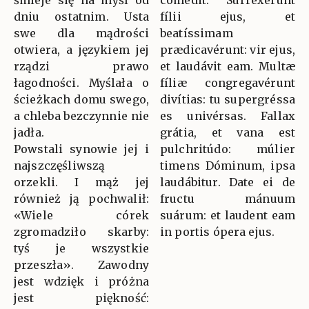
śmieje się na myśl od
comédit. Surrexérunt
dniu ostatnim. Usta
fílii ejus, et
swe dla mądrości
beatíssimam
otwiera, a językiem jej
prædicavérunt: vir ejus,
rządzi prawo
et laudávit eam. Multæ
łagodności. Myślała o
fíliæ congregavérunt
ścieżkach domu swego,
divítias: tu supergréssa
a chleba bezczynnie nie
es univérsas. Fallax
jadła.
grátia, et vana est
Powstali synowie jej i
pulchritúdo: múlier
najszczęśliwszą
timens Dóminum, ipsa
orzekli. I mąż jej
laudábitur. Date ei de
również ją pochwalił:
fructu mánuum
«Wiele córek
suárum: et laudent eam
zgromadziło skarby:
in portis ópera ejus.
tyś je wszystkie
przeszła». Zawodny
jest wdzięk i próżna
jest piękność: