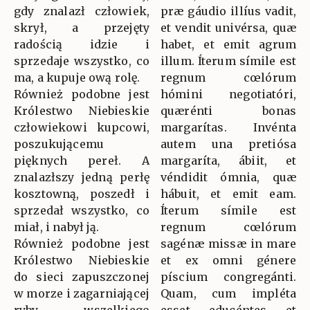
gdy znalazł człowiek,
præ gáudio illíus vadit,
skrył, a przejęty
et vendit univérsa, quæ
radością idzie i
habet, et emit agrum
sprzedaje wszystko, co
illum. Íterum símile est
ma, a kupuje ową rolę.
regnum cœlórum
Również podobne jest
hómini negotiatóri,
Królestwo Niebieskie
quærénti bonas
człowiekowi kupcowi,
margarítas. Invénta
poszukującemu
autem una pretiósa
pięknych pereł. A
margaríta, ábiit, et
znalazłszy jedną perłę
véndidit ómnia, quæ
kosztowną, poszedł i
hábuit, et emit eam.
sprzedał wszystko, co
Íterum símile est
miał, i nabył ją.
regnum cœlórum
Również podobne jest
sagénæ missæ in mare
Królestwo Niebieskie
et ex omni génere
do sieci zapuszczonej
píscium congregánti.
w morze i zagarniającej
Quam, cum impléta