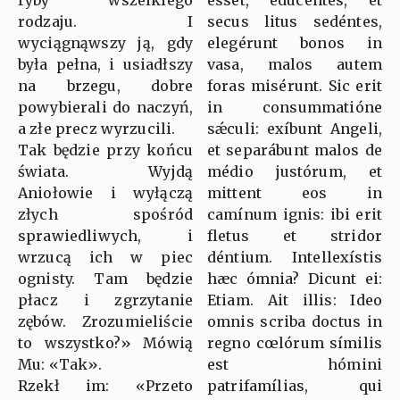
ryby wszelkiego
esset, educéntes, et
rodzaju. I
secus litus sedéntes,
wyciągnąwszy ją, gdy
elegérunt bonos in
była pełna, i usiadłszy
vasa, malos autem
na brzegu, dobre
foras misérunt. Sic erit
powybierali do naczyń,
in consummatióne
a złe precz wyrzucili.
sǽculi: exíbunt Angeli,
Tak będzie przy końcu
et separábunt malos de
świata. Wyjdą
médio justórum, et
Aniołowie i wyłączą
mittent eos in
złych spośród
camínum ignis: ibi erit
sprawiedliwych, i
fletus et stridor
wrzucą ich w piec
déntium. Intellexístis
ognisty. Tam będzie
hæc ómnia? Dicunt ei:
płacz i zgrzytanie
Etiam. Ait illis: Ideo
zębów. Zrozumieliście
omnis scriba doctus in
to wszystko?» Mówią
regno cœlórum símilis
Mu: «Tak».
est hómini
Rzekł im: «Przeto
patrifamílias, qui