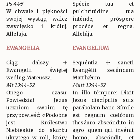
Ps 44:5
Spécie tua et
W chwale i piękności
pulchritúdine tua
swojej wystąp, walcz
inténde, próspere
zwycięsko i króluj.
procéde et regna.
Alleluja.
Allelúja.
EWANGELIA
EVANGELIUM
Ciąg dalszy ☩
Sequéntia ☩ sancti
Ewangelii świętej
Evangélii secúndum
według Mateusza.
Matthǽum
Mt 13:44-52
Matt 13:44-52
Onego czasu:
In illo témpore: Dixit
Powiedział Jezus
Jesus discípulis suis
uczniom swoim tę
parábolam hanc: Símile
przypowieść: «Podobne
est regnum cœlórum
jest Królestwo
thesáuro abscóndito in
Niebieskie do skarbu
agro: quem qui invénit
ukrytego w roli, który,
homo, abscóndit, et