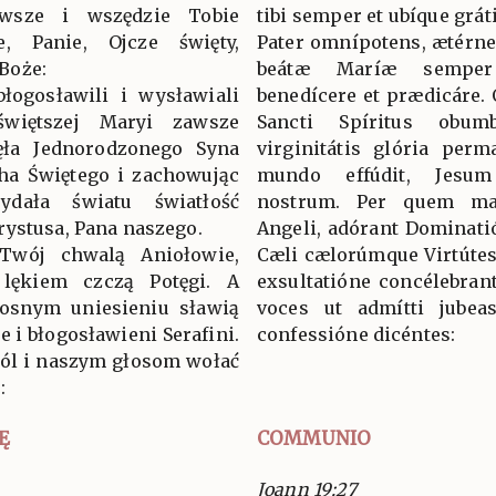
wsze i wszędzie Tobie
tibi semper et ubíque grát
ie, Panie, Ojcze święty,
Pater omnípotens, ætérne D
Boże:
beátæ Maríæ semper 
błogosławili i wysławiali
benedícere et prædicáre.
świętszej Maryi zawsze
Sancti Spíritus obumb
ęła Jednorodzonego Syna
virginitátis glória per
ha Świętego i zachowując
mundo effúdit, Jesu
dała światu światłość
nostrum. Per quem ma
rystusa, Pana naszego.
Angeli, adórant Dominatió
 Twój chwalą Aniołowie,
Cæli cælorúmque Virtútes
 lękiem czczą Potęgi. A
exsultatióne concélebran
osnym uniesieniu sławią
voces ut admítti jubeas
e i błogosławieni Serafini.
confessióne dicéntes:
wól i naszym głosom wołać
:
Ę
COMMUNIO
Joann 19:27