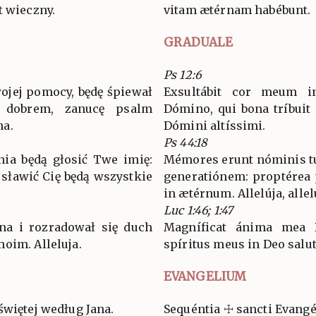
t wieczny.
vitam ætérnam habébunt.
GRADUALE
Ps 12:6
wojej pomocy, będę śpiewał
Exsultábit cor meum in
 dobrem, zanucę psalm
Dómino, qui bona tríbuit
na.
Dómini altíssimi.
Ps 44:18
nia będą głosić Twe imię:
Mémores erunt nóminis tu
sławić Cię będą wszystkie
generatiónem: proptérea p
in ætérnum. Allelúja, allel
Luc 1:46; 1:47
na i rozradował się duch
Magníficat ánima mea D
oim. Alleluja.
spíritus meus in Deo salut
EVANGELIUM
świętej według Jana.
Sequéntia ☩ sancti Evang