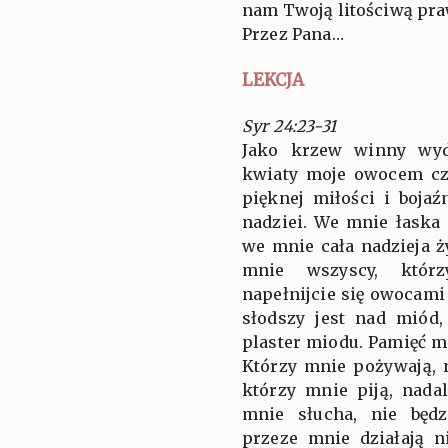
nam Twoją litościwą pra
Przez Pana…
LEKCJA
Syr 24:23-31
Jako krzew winny wyd
kwiaty moje owocem cz
pięknej miłości i bojaźn
nadziei. We mnie łaska 
we mnie cała nadzieja ży
mnie wszyscy, którz
napełnijcie się owocam
słodszy jest nad miód
plaster miodu. Pamięć m
Którzy mnie pożywają, 
którzy mnie piją, nada
mnie słucha, nie będ
przeze mnie działają n