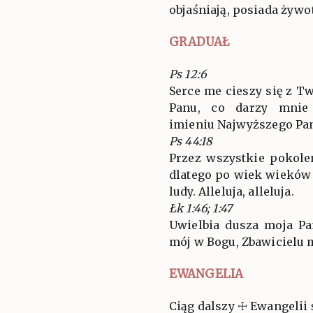
objaśniają, posiada żywo
GRADUAŁ
Ps 12:6
Serce me cieszy się z T
Panu, co darzy mnie
imieniu Najwyższego Pa
Ps 44:18
Przez wszystkie pokole
dlatego po wiek wieków 
ludy. Alleluja, alleluja.
Łk 1:46; 1:47
Uwielbia dusza moja Pa
mój w Bogu, Zbawicielu m
EWANGELIA
Ciąg dalszy ☩ Ewangelii 