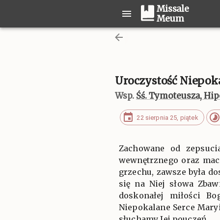
Missale
Meum
Uroczystość Niepoka
Wsp.
Śś. Tymoteusza, Hip
22 sierpnia 25, piątek
Zachowane od zepsucia
wewnętrznego oraz maci
grzechu, zawsze była do
się na Niej słowa Zbaw
doskonałej miłości B
Niepokalane Serce Maryi 
słuchamy Jej pouczeń.