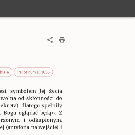
białe
Pallotinum s. 1056
est symbolem Jej życia
 wolna od skłonności do
kreta); dlatego spełniły
i Boga oglądać będą». Z
orzonym i odkupionym.
j (antyfona na wejście) i