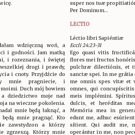
wicę.
super nos tuæ propitiatió
Per Dominum…
LECTIO
Léctio libri Sapiéntiæ
ałam wdzięczną woń, a
Eccli 24:23-31
ci i godności. Jam matką
Ego quasi vitis fructific
i, i rozeznania, i świętej
flores mei fructus honóris
wszelkiej drogi i prawdy,
pulchræ dilectiónis, et t
cia i cnoty. Przyjdźcie do
sanctæ spei. In me grátia 
y mnie pragniecie, i
me omnis spes vitæ et vi
i moimi. Duch mój bowiem
omnes, qui concupíscitis
, a dziedzictwo moje nad
meis implémini. Spírit
oja na wieczne pokolenia.
dulcis, et heréditas m
nadal mnie będą łaknąć, a
Memória mea in genera
l będą mnie pragnąć. Kto
edunt me, adhuc esúrient:
zie zawstydzon a którzy
sítient. Qui audit me, 
ie zgrzeszą. Którzy mnie
operántur in me, non pecc