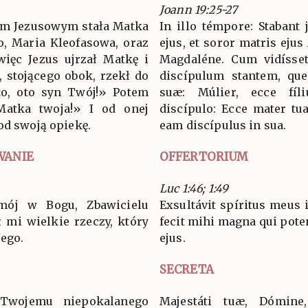
Joann 19:25-27
em Jezusowym stała Matka
In illo témpore: Stabant
go, Maria Kleofasowa, oraz
ejus, et soror matris eju
ięc Jezus ujrzał Matkę i
Magdaléne. Cum vidísset
, stojącego obok, rzekł do
discípulum stantem, quem
to, oto syn Twój!» Potem
suæ: Múlier, ecce fíli
Matka twoja!» I od onej
discípulo: Ecce mater tua
od swoją opiekę.
eam discípulus in sua.
WANIE
OFFERTORIUM
Luc 1:46; 1:49
mój w Bogu, Zbawicielu
Exsultávit spíritus meus 
 mi wielkie rzeczy, który
fecit mihi magna qui pote
Jego.
ejus.
SECRETA
i Twojemu niepokalanego
Majestáti tuæ, Dómin