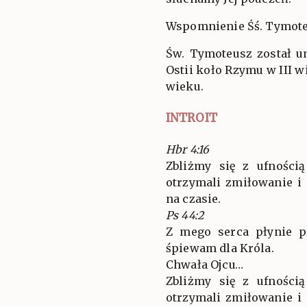
Wspomnienie Śś. Tymoteu
Św. Tymoteusz został u
Ostii koło Rzymu w III w
wieku.
INTROIT
Hbr 4:16
Zbliżmy się z ufności
otrzymali zmiłowanie i
na czasie.
Ps 44:2
Z mego serca płynie p
śpiewam dla Króla.
Chwała Ojcu…
Zbliżmy się z ufności
otrzymali zmiłowanie i