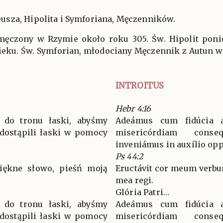
sza, Hipolita i Symforiana, Męczenników.
męczony w Rzymie około roku 305. Św. Hipolit pon
ieku. Św. Symforian, młodociany Męczennik z Autun w 
INTROITUS
Hebr 4:16
ą do tronu łaski, abyśmy
Adeámus cum fidúcia 
 dostąpili łaski w pomocy
misericórdiam cons
inveniámus in auxílio op
Ps 44:2
iękne słowo, pieśń moją
Eructávit cor meum verbu
mea regi.
Glória Patri…
ą do tronu łaski, abyśmy
Adeámus cum fidúcia 
 dostąpili łaski w pomocy
misericórdiam cons