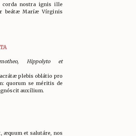
 corda nostra ignis ille
or beátæ Maríæ Vírginis
TA
motheo, Hippolyto et
sacrátæ plebis oblátio pro
: quorum se méritis de
ognóscit auxílium.
, æquum et salutáre, nos