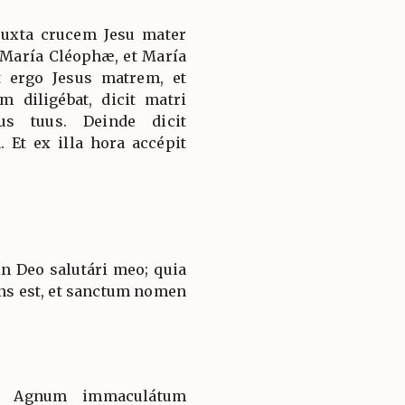
 juxta crucem Jesu mater
s María Cléophæ, et María
 ergo Jesus matrem, et
 diligébat, dicit matri
us tuus. Deinde dicit
. Et ex illa hora accépit
in Deo salutári meo; quia
ns est, et sanctum nomen
e, Agnum immaculátum