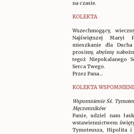
na czasie.
KOLEKTA
Wszechmogący, wieczn
Najświętszej Maryi 
mieszkanie dla Ducha 
prosimy, abyśmy nabożn
tegoż Niepokalanego S
Serca Twego.
Przez Pana…
KOLEKTA WSPOMNIENI
Wspomnienie Śś. Tymoteus
Męczenników
Panie, udziel nam ła
wstawiennictwem świę
Tymoteusza, Hipolita i