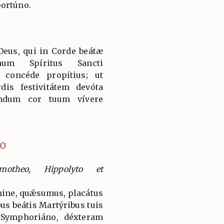
portúno.
eus, qui in Corde beátæ
num Spíritus Sancti
 concéde propítius; ut
is festivitátem devóta
úndum cor tuum vívere
IO
motheo, Hippolyto et
ine, quǽsumus, placátus
us beátis Martýribus tuis
 Symphoriáno, déxteram