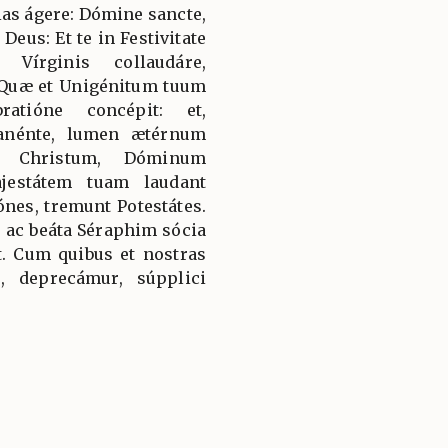
ias ágere: Dómine sancte,
eus: Et te in Festivitate
Vírginis collaudáre,
 Quæ et Unigénitum tuum
ratióne concépit: et,
manénte, lumen ætérnum
m Christum, Dóminum
jestátem tuam laudant
nes, tremunt Potestátes.
 ac beáta Séraphim sócia
t. Cum quibus et nostras
, deprecámur, súpplici