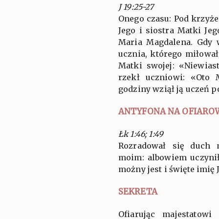
J 19:25-27
Onego czasu: Pod krzyż
Jego i siostra Matki Je
Maria Magdalena. Gdy w
ucznia, którego miłował
Matki swojej: «Niewias
rzekł uczniowi: «Oto 
godziny wziął ją uczeń p
ANTYFONA NA OFIARO
Łk 1:46; 1:49
Rozradował się duch 
moim: albowiem uczynił
możny jest i święte imię 
SEKRETA
Ofiarując majestatow