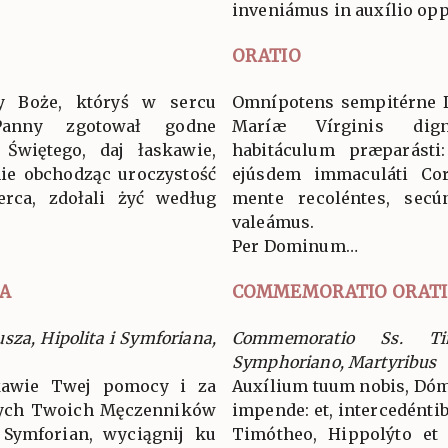
inveniámus in auxílio op
ORATIO
y Boże, któryś w sercu
Omnípotens sempitérne D
Panny zgotował godne
Maríæ Vírginis dig
Świętego, daj łaskawie,
habitáculum præparásti:
ie obchodząc uroczystość
ejúsdem immaculáti Cord
erca, zdołali żyć według
mente recoléntes, sec
valeámus.
Per Dominum…
A
COMMEMORATIO ORAT
za, Hipolita i Symforiana,
Commemoratio Ss. Ti
Symphoriano, Martyribus
skawie Twej pomocy i za
Auxílium tuum nobis, Dóm
tych Twoich Męczenników
impende: et, intercedéntib
 Symforian, wyciągnij ku
Timótheo, Hippolýto et