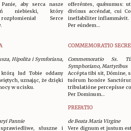
 Panie, aby serca nasze
offeréntes, quǽsumus: ut
ń niebieski, który
divínus accéndat, cui C
rozpłomieniał Serce
ineffabíliter inflammávit.
.
Per eúndem…
A
COMMEMORATIO SECRE
za, Hipolita i Symforiana,
Commemoratio Ss. Ti
Symphoriano, Martyribus
ę, którą lud Tobie oddany
Accépta tibi sit, Dómine, 
iętych, uznając, że dzięki
tuórum honóre Sanctórum
mocy w ucisku.
tribulatióne percepísse c
Per Dominum…
PREFATIO
aryi Pannie
de Beata Maria Virgine
sprawiedliwe, słuszne i
Vere dignum et justum est