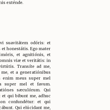
nis exténde.
ávi suavitátem odóris: et
 et honestátis. Ego mater
imóris, et agnitiónis, et
omnis viæ et veritátis: in
rtútis. Transíte ad me,
 me, et a generatiónibus
us enim meus super mel
ea super mel et favum.
tiónes sæculórum. Qui
 et qui bibunt me, adhuc
non confundétur: et qui
ábunt. Qui elúcidant me,