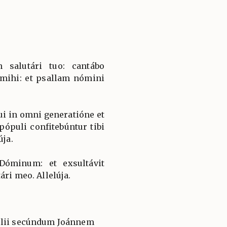
 salutári tuo: cantábo
 mihi: et psallam nómini
i in omni generatióne et
ópuli confitebúntur tibi
úja.
óminum: et exsultávit
ári meo. Allelúja.
élii secúndum Joánnem