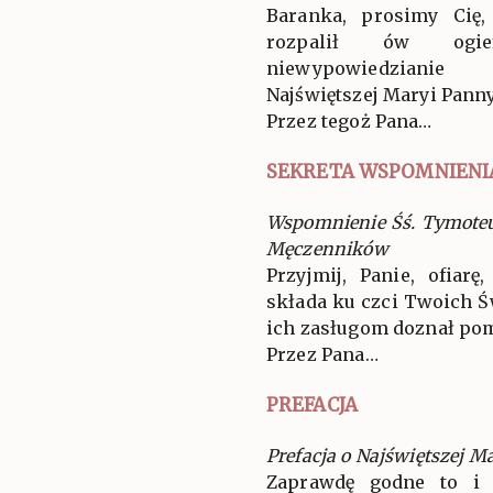
Baranka, prosimy Cię,
rozpalił ów ogie
niewypowiedzianie 
Najświętszej Maryi Panny
Przez tegoż Pana…
SEKRETA WSPOMNIENI
Wspomnienie Śś. Tymoteus
Męczenników
Przyjmij, Panie, ofiar
składa ku czci Twoich Św
ich zasługom doznał po
Przez Pana…
PREFACJA
Prefacja o Najświętszej M
Zaprawdę godne to i 