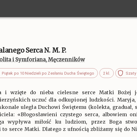
lanego Serca N. M. P.
olita i Symforiana, Męczenników
Piątek po 10 Niedzieli po Zesłaniu Ducha Świętego
2 kl.
Szaty 
 i wzięte do nieba cielesne serce Matki Bożej j
erzyńskich uczuć dla odkupionej ludzkości. Maryja,
skonale uległa Duchowi Świętemu (kolekta, graduał, se
iciela: «Błogosławieni czystego serca, albowiem on
oga wypływa miłość ku ludziom, przez Boga stw
to serce Matki. Dlatego z ufnością zbliżamy się do Nie