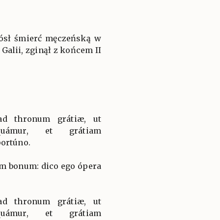
iósł śmierć męczeńską w
Galii, zginął z końcem II
ad thronum grátiæ, ut
equámur, et grátiam
portúno.
m bonum: dico ego ópera
ad thronum grátiæ, ut
equámur, et grátiam