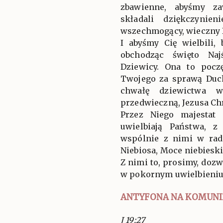
zbawienne, abyśmy za
składali dziękczynien
wszechmogący, wieczny 
I abyśmy Cię wielbili, 
obchodząc święto Naj
Dziewicy. Ona to pocz
Twojego za sprawą Duc
chwałę dziewictwa wy
przedwieczną, Jezusa Ch
Przez Niego majestat
uwielbiają Państwa, z
wspólnie z nimi w rad
Niebiosa, Moce niebieski
Z nimi to, prosimy, doz
w pokornym uwielbieniu
ANTYFONA NA KOMUNI
J 19:27