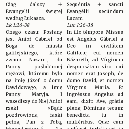
Ciąg dalszy ☩
Sequéntia ☩ sancti
Ewangelii świętej
Evangélii secúndum
według Łukasza.
Lucam
Łk 1:26-38
Luc 1:26-38
Onego czasu: Posłany
In illo témpore: Missus
jest Anioł Gabriel od
est Angelus Gábriel a
Boga do miasta
Deo in civitátem
galilejskiego, które
Galilææ, cui nomen
zwano Nazaret, do
Názareth, ad Vírginem
Panny poślubionej
desponsátam viro, cui
mężowi, któremu było
nomen erat Joseph, de
na imię Józef, z domu
domo David, et nomen
Dawidowego, a imię
Vírginis María. Et
Panny Maryja. I
ingréssus Angelus ad
wszedłszy do Niej Anioł
eam, dixit: Ave, grátia
rzekł: «Bądź
plena; Dóminus tecum:
pozdrowiona, łaski
benedícta tu in
pełna, Pan z Tobą,
muliéribus. Quæ cum
błogosławionaś Ty
audísset, turbáta est in