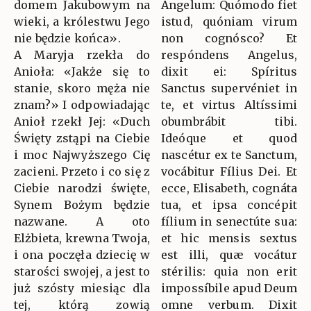
domem Jakubowym na
Angelum: Quómodo fiet
wieki, a królestwu Jego
istud, quóniam virum
nie będzie końca».
non cognósco? Et
A Maryja rzekła do
respóndens Angelus,
Anioła: «Jakże się to
dixit ei: Spíritus
stanie, skoro męża nie
Sanctus supervéniet in
znam?» I odpowiadając
te, et virtus Altíssimi
Anioł rzekł Jej: «Duch
obumbrábit tibi.
Święty zstąpi na Ciebie
Ideóque et quod
i moc Najwyższego Cię
nascétur ex te Sanctum,
zacieni. Przeto i co się z
vocábitur Fílius Dei. Et
Ciebie narodzi święte,
ecce, Elisabeth, cognáta
Synem Bożym będzie
tua, et ipsa concépit
nazwane. A oto
fílium in senectúte sua:
Elżbieta, krewna Twoja,
et hic mensis sextus
i ona poczęła dziecię w
est illi, quæ vocátur
starości swojej, a jest to
stérilis: quia non erit
już szósty miesiąc dla
impossíbile apud Deum
tej, którą zowią
omne verbum. Dixit