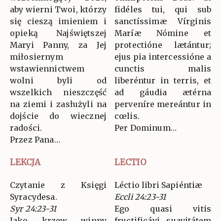
aby wierni Twoi, którzy
fidéles tui, qui sub
się cieszą imieniem i
sanctíssimæ Vírginis
opieką Najświętszej
Maríæ Nómine et
Maryi Panny, za Jej
protectióne lætántur;
miłosiernym
ejus pia intercessióne a
wstawiennictwem
cunctis malis
wolni byli od
liberéntur in terris, et
wszelkich nieszczęść
ad gáudia ætérna
na ziemi i zasłużyli na
perveníre mereántur in
dojście do wiecznej
cœlis.
radości.
Per Dominum…
Przez Pana…
LEKCJA
LECTIO
Czytanie z Księgi
Léctio libri Sapiéntiæ
Syracydesa.
Eccli 24:23-31
Syr 24:23-31
Ego quasi vitis
Jako krzew winny
fructificávi suavitátem