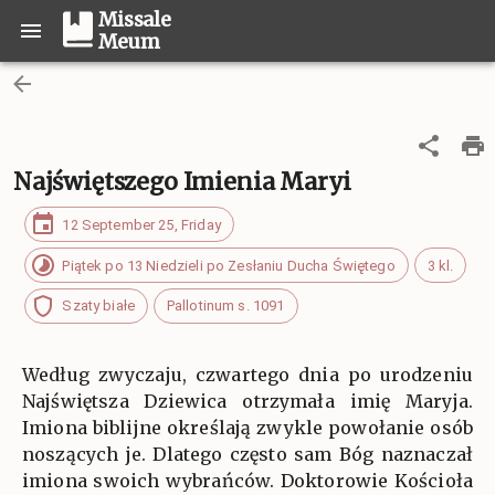
Missale
Meum
Najświętszego Imienia Maryi
12 September 25, Friday
Piątek po 13 Niedzieli po Zesłaniu Ducha Świętego
3 kl.
Szaty białe
Pallotinum s. 1091
Według zwyczaju, czwartego dnia po urodzeniu
Najświętsza Dziewica otrzymała imię Maryja.
Imiona biblijne określają zwykle powołanie osób
noszących je. Dlatego często sam Bóg naznaczał
imiona swoich wybrańców. Doktorowie Kościoła