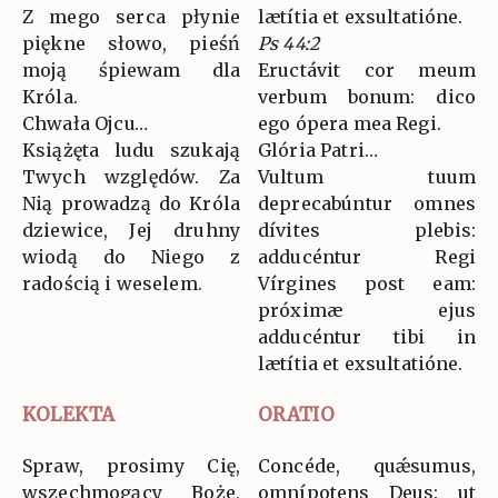
Z mego serca płynie
lætítia et exsultatióne.
piękne słowo, pieśń
Ps 44:2
moją śpiewam dla
Eructávit cor meum
Króla.
verbum bonum: dico
Chwała Ojcu…
ego ópera mea Regi.
Książęta ludu szukają
Glória Patri…
Twych względów. Za
Vultum tuum
Nią prowadzą do Króla
deprecabúntur omnes
dziewice, Jej druhny
dívites plebis:
wiodą do Niego z
adducéntur Regi
radością i weselem.
Vírgines post eam:
próximæ ejus
adducéntur tibi in
lætítia et exsultatióne.
KOLEKTA
ORATIO
Spraw, prosimy Cię,
Concéde, quǽsumus,
wszechmogący Boże,
omnípotens Deus: ut