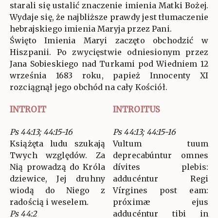
starali się ustalić znaczenie imienia Matki Bożej.
Wydaje się, że najbliższe prawdy jest tłumaczenie
hebrajskiego imienia Maryja przez Pani.
Święto Imienia Maryi zaczęto obchodzić w
Hiszpanii. Po zwycięstwie odniesionym przez
Jana Sobieskiego nad Turkami pod Wiedniem 12
września 1683 roku, papież Innocenty XI
rozciągnął jego obchód na cały Kościół.
INTROIT
INTROITUS
Ps 44:13; 44:15-16
Ps 44:13; 44:15-16
Książęta ludu szukają
Vultum tuum
Twych względów. Za
deprecabúntur omnes
Nią prowadzą do Króla
dívites plebis:
dziewice, Jej druhny
adducéntur Regi
wiodą do Niego z
Vírgines post eam:
radością i weselem.
próximæ ejus
Ps 44:2
adducéntur tibi in