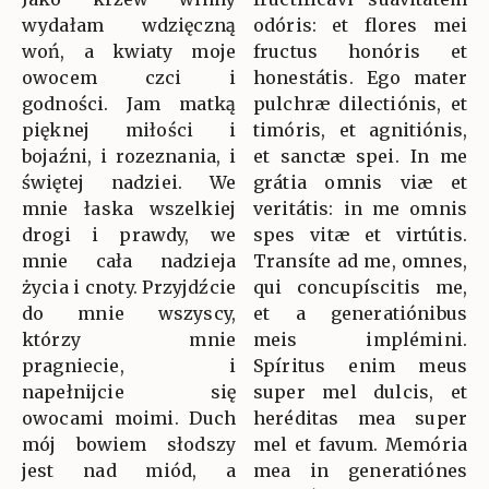
wydałam wdzięczną
odóris: et flores mei
woń, a kwiaty moje
fructus honóris et
owocem czci i
honestátis. Ego mater
godności. Jam matką
pulchræ dilectiónis, et
pięknej miłości i
timóris, et agnitiónis,
bojaźni, i rozeznania, i
et sanctæ spei. In me
świętej nadziei. We
grátia omnis viæ et
mnie łaska wszelkiej
veritátis: in me omnis
drogi i prawdy, we
spes vitæ et virtútis.
mnie cała nadzieja
Transíte ad me, omnes,
życia i cnoty. Przyjdźcie
qui concupíscitis me,
do mnie wszyscy,
et a generatiónibus
którzy mnie
meis implémini.
pragniecie, i
Spíritus enim meus
napełnijcie się
super mel dulcis, et
owocami moimi. Duch
heréditas mea super
mój bowiem słodszy
mel et favum. Memória
jest nad miód, a
mea in generatiónes