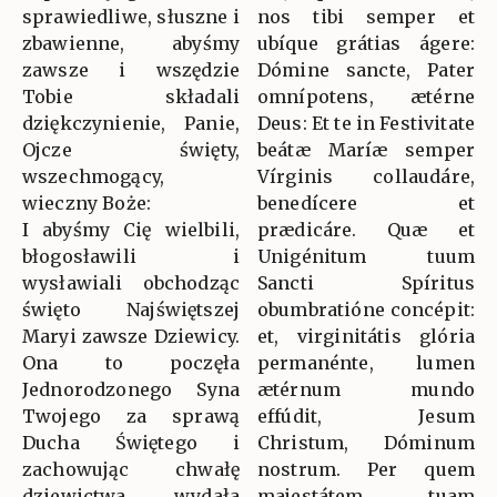
sprawiedliwe, słuszne i
nos tibi semper et
zbawienne, abyśmy
ubíque grátias ágere:
zawsze i wszędzie
Dómine sancte, Pater
Tobie składali
omnípotens, ætérne
dziękczynienie, Panie,
Deus: Et te in Festivitate
Ojcze święty,
beátæ Maríæ semper
wszechmogący,
Vírginis collaudáre,
wieczny Boże:
benedícere et
I abyśmy Cię wielbili,
prædicáre. Quæ et
błogosławili i
Unigénitum tuum
wysławiali obchodząc
Sancti Spíritus
święto Najświętszej
obumbratióne concépit:
Maryi zawsze Dziewicy.
et, virginitátis glória
Ona to poczęła
permanénte, lumen
Jednorodzonego Syna
ætérnum mundo
Twojego za sprawą
effúdit, Jesum
Ducha Świętego i
Christum, Dóminum
zachowując chwałę
nostrum. Per quem
dziewictwa wydała
majestátem tuam