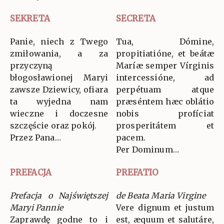
SEKRETA
SECRETA
Panie, niech z Twego
Tua, Dómine,
zmiłowania, a za
propitiatióne, et beátæ
przyczyną
Maríæ semper Vírginis
błogosławionej Maryi
intercessióne, ad
zawsze Dziewicy, ofiara
perpétuam atque
ta wyjedna nam
præséntem hæc oblátio
wieczne i doczesne
nobis profíciat
szczęście oraz pokój.
prosperitátem et
Przez Pana…
pacem.
Per Dominum…
PREFACJA
PREFATIO
Prefacja o Najświętszej
de Beata Maria Virgine
Maryi Pannie
Vere dignum et justum
Zaprawdę godne to i
est, æquum et salutáre,