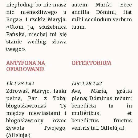
niepłodną: bo nie masz
autem María: Ecce
nic niemożliwego u
ancílla Dómini, fiat
Boga». I rzekła Maryja:
mihi secúndum verbum
«Otom ja, służebnica
tuum.
Pańska, niechaj mi się
stanie według słowa
twego».
ANTYFONA NA
OFFERTORIUM
OFIAROWANIE
Łk 1:28 1:42
Luc 1:28 1:42
Zdrowaś, Maryjo, łaski
Ave, María, grátia
pełna, Pan z Tobą,
plena; Dóminus tecum:
błogosławionaś Ty
benedícta tu in
między niewiastami i
muliéribus, et
błogosławiony owoc
benedíctus fructus
żywota Twojego.
ventris tui. (Allelúja.)
(Alleluja.)