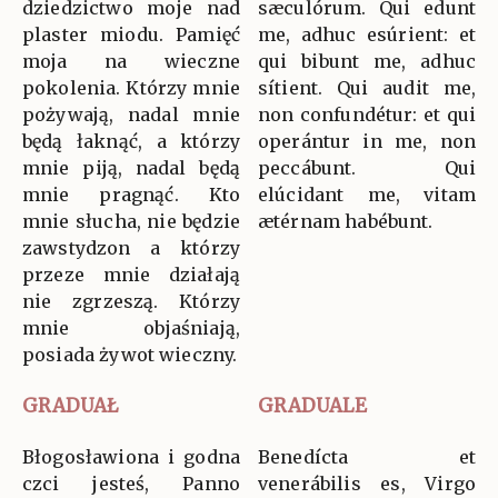
dziedzictwo moje nad
sæculórum. Qui edunt
plaster miodu. Pamięć
me, adhuc esúrient: et
moja na wieczne
qui bibunt me, adhuc
pokolenia. Którzy mnie
sítient. Qui audit me,
pożywają, nadal mnie
non confundétur: et qui
będą łaknąć, a którzy
operántur in me, non
mnie piją, nadal będą
peccábunt. Qui
mnie pragnąć. Kto
elúcidant me, vitam
mnie słucha, nie będzie
ætérnam habébunt.
zawstydzon a którzy
przeze mnie działają
nie zgrzeszą. Którzy
mnie objaśniają,
posiada żywot wieczny.
GRADUAŁ
GRADUALE
Błogosławiona i godna
Benedícta et
czci jesteś, Panno
venerábilis es, Virgo