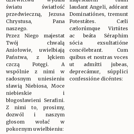
światu światłość
laudant Angeli, adórant
przedwieczną, Jezusa
Dominatiónes, tremunt
Chrystusa, Pana
Potestátes. Cæli
naszego.
cælorúmque Virtútes
Przez Niego majestat
ac beáta Séraphim
Twój chwalą
sócia exsultatióne
Aniołowie, uwielbiają
concélebrant. Cum
Państwa, z lękiem
quibus et nostras voces
czczą Potęgi. A
ut admítti jubeas,
wspólnie z nimi w
deprecámur, súpplici
radosnym uniesieniu
confessióne dicéntes:
sławią Niebiosa, Moce
niebieskie i
błogosławieni Serafini.
Z nimi to, prosimy,
dozwól i naszym
głosom wołać w
pokornym uwielbieniu: