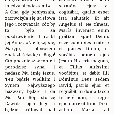
między niewiastami».
sermóne ejus: et
A Ona, gdy posłyszała,
cogitábat, qualis esset
zatrwożyła się na słowa
ista salutátio. Et ait
jego i rozważała, cóż by
Angelus ei: Ne tímeas,
to było za
María, invenísti enim
pozdrowienie. I rzekł
grátiam apud Deum:
Jej Anioł: «Nie lękaj się,
ecce, concípies in útero
Maryjo, albowiem
et páries fílium, et
znalazłaś łaskę u Boga!
vocábis nomen ejus
Oto poczniesz w łonie i
Jesum. Hic erit magnus,
porodzisz syna, i
et Fílius Altíssimi
nadasz Mu imię Jezus.
vocábitur, et dabit illi
Ten będzie wielkim i
Dóminus Deus sedem
Synem Najwyższego
David, patris ejus: et
nazwany będzie. I da
regnábit in domo Jacob
Mu Pan Bóg stolicę
in ætérnum, et regni
Dawida, ojca Jego i
ejus non erit finis. Dixit
będzie królował nad
autem María ad