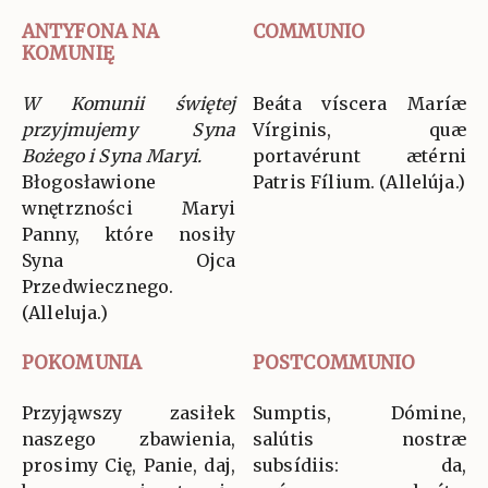
ANTYFONA NA
COMMUNIO
KOMUNIĘ
W Komunii świętej
Beáta víscera Maríæ
przyjmujemy Syna
Vírginis, quæ
Bożego i Syna Maryi.
portavérunt ætérni
Błogosławione
Patris Fílium. (Allelúja.)
wnętrzności Maryi
Panny, które nosiły
Syna Ojca
Przedwiecznego.
(Alleluja.)
POKOMUNIA
POSTCOMMUNIO
Przyjąwszy zasiłek
Sumptis, Dómine,
naszego zbawienia,
salútis nostræ
prosimy Cię, Panie, daj,
subsídiis: da,