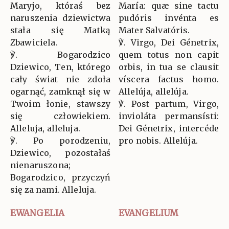
Maryjo, któraś bez
María: quæ sine tactu
naruszenia dziewictwa
pudóris invénta es
stała się Matką
Mater Salvatóris.
Zbawiciela.
℣. Virgo, Dei Génetrix,
℣. Bogarodzico
quem totus non capit
Dziewico, Ten, którego
orbis, in tua se clausit
cały świat nie zdoła
víscera factus homo.
ogarnąć, zamknął się w
Allelúja, allelúja.
Twoim łonie, stawszy
℣. Post partum, Virgo,
się człowiekiem.
invioláta permansísti:
Alleluja, alleluja.
Dei Génetrix, intercéde
℣. Po porodzeniu,
pro nobis. Allelúja.
Dziewico, pozostałaś
nienaruszona;
Bogarodzico, przyczyń
się za nami. Alleluja.
EWANGELIA
EVANGELIUM