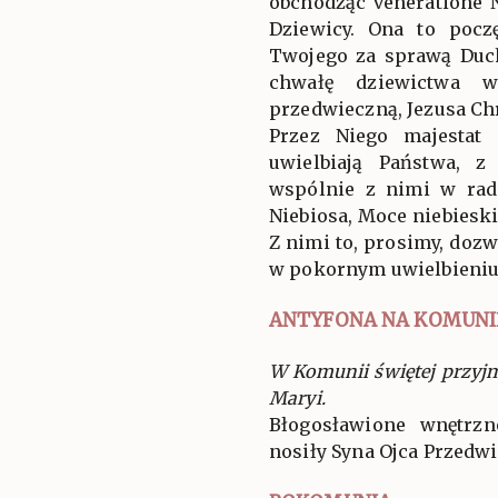
obchodząc veneratióne 
Dziewicy. Ona to pocz
Twojego za sprawą Duc
chwałę dziewictwa wy
przedwieczną, Jezusa Ch
Przez Niego majestat
uwielbiają Państwa, z
wspólnie z nimi w rad
Niebiosa, Moce niebieski
Z nimi to, prosimy, doz
w pokornym uwielbieniu
ANTYFONA NA KOMUNI
W Komunii świętej przyj
Maryi.
Błogosławione wnętrzn
nosiły Syna Ojca Przedwie