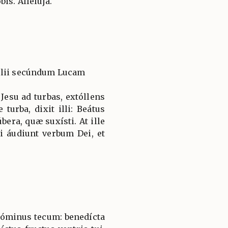
is. Allelúja.
élii secúndum Lucam
Jesu ad turbas, extóllens
urba, dixit illi: Beátus
úbera, quæ suxísti. At ille
i áudiunt verbum Dei, et
 Dóminus tecum: benedícta