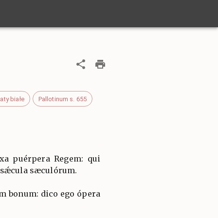
aty białe
Pallotinum s. 655
íxa puérpera Regem: qui
 sǽcula sæculórum.
m bonum: dico ego ópera