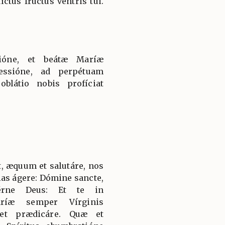
íctus fructus ventris tui.
tióne, et beátæ Maríæ
essióne, ad perpétuam
látio nobis profíciat
, æquum et salutáre, nos
ias ágere: Dómine sancte,
térne Deus: Et te in
aríæ semper Vírginis
 et prædicáre. Quæ et