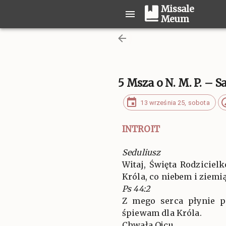
Missale
Meum
5 Msza o N. M. P. – S
13 września 25, sobota
INTROIT
Seduliusz
Witaj, Święta Rodziciel
Króla, co niebem i ziemi
Ps 44:2
Z mego serca płynie p
śpiewam dla Króla.
Chwała Ojcu…