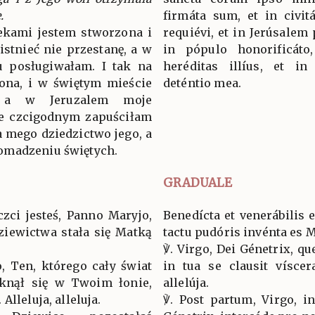
.
firmáta sum, et in civitá
ekami jestem stworzona i
requiévi, et in Jerúsalem 
istnieć nie przestanę, a w
in pópulo honorificáto
 posługiwałam. I tak na
heréditas illíus, et in
zona, i w świętym mieście
deténtio mea.
, a w Jeruzalem moje
ie czcigodnym zapuściłam
a mego dziedzictwo jego, a
omadzeniu świętych.
GRADUALE
zci jesteś, Panno Maryjo,
Benedícta et venerábilis 
ziewictwa stała się Matką
tactu pudóris invénta es M
℣. Virgo, Dei Génetrix, qu
, Ten, którego cały świat
in tua se clausit víscer
mknął się w Twoim łonie,
allelúja.
Alleluja, alleluja.
℣. Post partum, Virgo, in