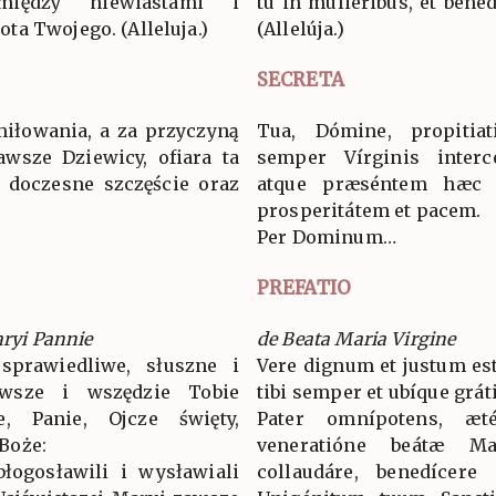
między niewiastami i
tu in muliéribus, et bened
a Twojego. (Alleluja.)
(Allelúja.)
SECRETA
miłowania, a za przyczyną
Tua, Dómine, propitia
awsze Dziewicy, ofiara ta
semper Vírginis interc
 doczesne szczęście oraz
atque præséntem hæc ob
prosperitátem et pacem.
Per Dominum…
PREFATIO
aryi Pannie
de Beata Maria Virgine
sprawiedliwe, słuszne i
Vere dignum et justum est
wsze i wszędzie Tobie
tibi semper et ubíque grát
ie, Panie, Ojcze święty,
Pater omnípotens, æ
Boże:
veneratióne beátæ M
błogosławili i wysławiali
collaudáre, benedícere