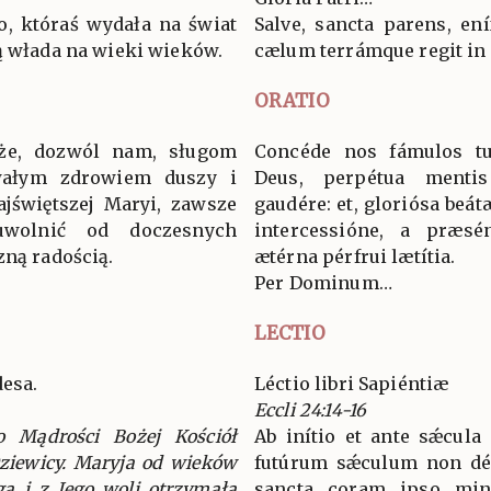
ko, któraś wydała na świat
Salve, sancta parens, en
ą włada na wieki wieków.
cælum terrámque regit in
ORATIO
oże, dozwól nam, sługom
Concéde nos fámulos t
rwałym zdrowiem duszy i
Deus, perpétua mentis
ajświętszej Maryi, zawsze
gaudére: et, gloriósa beá
uwolnić od doczesnych
intercessióne, a præsént
zną radością.
ætérna pérfrui lætítia.
Per Dominum…
LECTIO
desa.
Léctio libri Sapiéntiæ
Eccli 24:14-16
o Mądrości Bożej Kościół
Ab inítio et ante sǽcula
Dziewicy. Maryja od wieków
futúrum sǽculum non dés
a i z Jego woli otrzymała
sancta coram ipso mini