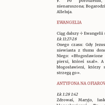
℣. Po porodzeniu, 
nienaruszona; Bogarodzi
Alleluja.
EWANGELIA
Ciąg dalszy ☩ Ewangelii 
Łk 11:27-28
Onego czasu: Gdy Jezu
niewiasta z tłumu do
Niego: «Błogosławione 
piersi, któreś ssał». 
błogosławieni, którzy
strzegą go».
ANTYFONA NA OFIARO
Łk 1:28 1:42
Zdrowaś, Maryjo, łas