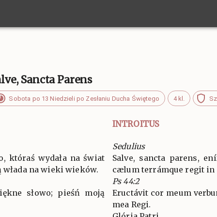
alve, Sancta Parens
Sobota po 13 Niedzieli po Zesłaniu Ducha Świętego
4 kl.
Sz
INTROITUS
Sedulius
ko, któraś wydała na świat
Salve, sancta parens, en
ą włada na wieki wieków.
cælum terrámque regit in
Ps 44:2
iękne słowo; pieśń moją
Eructávit cor meum verbu
mea Regi.
Glória Patri…