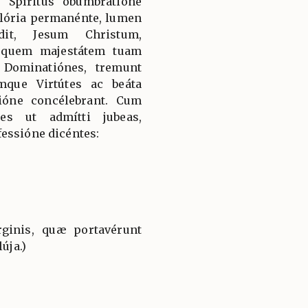
 Spíritus obumbratióne
 glória permanénte, lumen
it, Jesum Christum,
 quem majestátem tuam
 Dominatiónes, tremunt
mque Virtútes ac beáta
ióne concélebrant. Cum
es ut admítti jubeas,
essióne dicéntes:
ginis, quæ portavérunt
úja.)