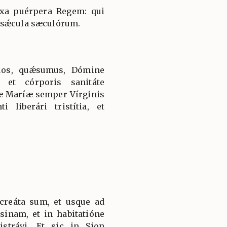
íxa puérpera Regem: qui
 sǽcula sæculórum.
uos, quǽsumus, Dómine
 et córporis sanitáte
tæ Maríæ semper Vírginis
i liberári tristítia, et
 creáta sum, et usque ad
inam, et in habitatióne
strávi. Et sic in Sion