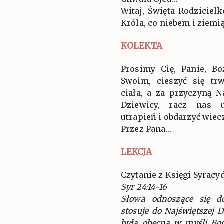
Witaj, Święta Rodziciel
Króla, co niebem i ziemi
KOLEKTA
Prosimy Cię, Panie, B
Swoim, cieszyć się t
ciała, a za przyczyną N
Dziewicy, racz nas 
utrapień i obdarzyć wiec
Przez Pana…
LEKCJA
Czytanie z Księgi Syracy
Syr 24:14-16
Słowa odnoszące się d
stosuje do Najświętszej 
była obecna w myśli Bog