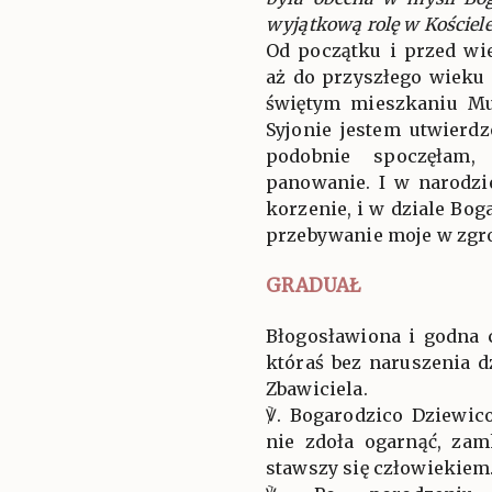
wyjątkową rolę w Kościele
Od początku i przed wi
aż do przyszłego wieku 
świętym mieszkaniu Mu
Syjonie jestem utwierd
podobnie spoczęłam
panowanie. I w narodz
korzenie, i w dziale Bog
przebywanie moje w zgr
GRADUAŁ
Błogosławiona i godna c
któraś bez naruszenia d
Zbawiciela.
℣. Bogarodzico Dziewico
nie zdoła ogarnąć, za
stawszy się człowiekiem. 