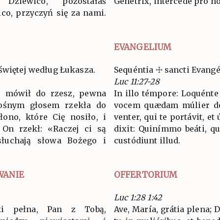
Dziewico, pozostałaś
Génetrix, intercéde pro nob
co, przyczyń się za nami.
EVANGELIUM
świętej według Łukasza.
Sequéntia ☩ sancti Evang
Luc 11:27-28
s mówił do rzesz, pewna
In illo témpore: Loquénte 
nośnym głosem rzekła do
vocem quædam múlier de t
łono, które Cię nosiło, i
venter, qui te portávit, et 
A On rzekł: «Raczej ci są
dixit: Quinímmo beáti, qu
 słuchają słowa Bożego i
custódiunt illud.
WANIE
OFFERTORIUM
Luc 1:28 1:42
ki pełna, Pan z Tobą,
Ave, María, grátia plena;