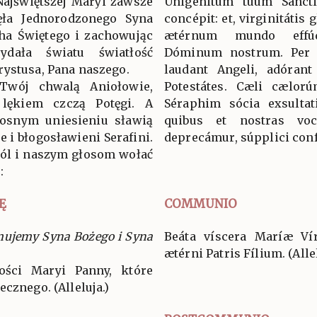
Najświętszej Maryi zawsze
Unigénitum tuum Sancti
ęła Jednorodzonego Syna
concépit: et, virginitátis
ha Świętego i zachowując
ætérnum mundo effúd
dała światu światłość
Dóminum nostrum. Per
rystusa, Pana naszego.
laudant Angeli, adórant
 Twój chwalą Aniołowie,
Potestátes. Cæli cælorú
 lękiem czczą Potęgi. A
Séraphim sócia exsultat
osnym uniesieniu sławią
quibus et nostras voc
e i błogosławieni Serafini.
deprecámur, súpplici conf
wól i naszym głosom wołać
:
Ę
COMMUNIO
mujemy Syna Bożego i Syna
Beáta víscera Maríæ Vír
ætérni Patris Fílium. (Allel
ości Maryi Panny, które
cznego. (Alleluja.)