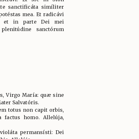
te sanctificáta simíliter
potéstas mea. Et radicávi
, et in parte Dei mei
 plenitúdine sanctórum
es, Virgo María: quæ sine
ater Salvatóris.
em totus non capit orbis,
a factus homo. Allelúja,
violáta permansísti: Dei