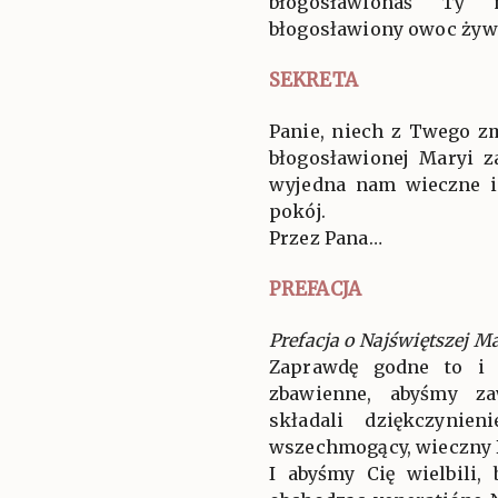
błogosławionaś Ty 
błogosławiony owoc żywot
SEKRETA
Panie, niech z Twego z
błogosławionej Maryi z
wyjedna nam wieczne i
pokój.
Przez Pana…
PREFACJA
Prefacja o Najświętszej M
Zaprawdę godne to i 
zbawienne, abyśmy za
składali dziękczynien
wszechmogący, wieczny 
I abyśmy Cię wielbili, 