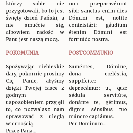
którzy sobie nie
non præparavérunt
przygotowali, bo to jest
sibi: sanctus enim dies
święty dzień Pański, a
Dómini est, nolíte
nie smućcie się,
contristári: gáudium
albowiem radość w
étenim Dómini est
Panu jest naszą mocą.
fortitúdo nostra.
POKOMUNIA
POSTCOMMUNIO
Spożywając niebieskie
Suméntes, Dómine,
dary, pokornie prosimy
dona cœléstia,
Cię, Panie, abyśmy
supplíciter
dzięki Twojej łasce z
deprecámur: ut, quæ
godnym
sédula servitúte,
usposobieniem przyjęli
donánte te, gérimus,
to, co pozwalasz nam
dignis sénsibus tuo
sprawować z uległą
múnere capiámus.
wiernością.
Per Dominum…
Przez Pana…