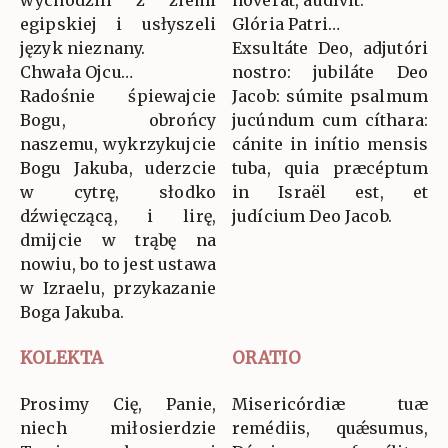
wychodzili z ziemi
nóverat, audívit.
egipskiej i usłyszeli
Glória Patri…
język nieznany.
Exsultáte Deo, adjutóri
Chwała Ojcu…
nostro: jubiláte Deo
Radośnie śpiewajcie
Jacob: súmite psalmum
Bogu, obrońcy
jucúndum cum cíthara:
naszemu, wykrzykujcie
cánite in inítio mensis
Bogu Jakuba, uderzcie
tuba, quia præcéptum
w cytrę, słodko
in Israël est, et
dźwięczącą, i lirę,
judícium Deo Jacob.
dmijcie w trąbę na
nowiu, bo to jest ustawa
w Izraelu, przykazanie
Boga Jakuba.
KOLEKTA
ORATIO
Prosimy Cię, Panie,
Misericórdiæ tuæ
niech miłosierdzie
remédiis, quǽsumus,