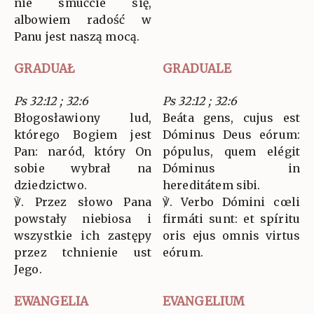
nie smućcie się,
albowiem radość w
Panu jest naszą mocą.
GRADUAŁ
GRADUALE
Ps 32:12 ; 32:6
Ps 32:12 ; 32:6
Błogosławiony lud,
Beáta gens, cujus est
którego Bogiem jest
Dóminus Deus eórum:
Pan: naród, który On
pópulus, quem elégit
sobie wybrał na
Dóminus in
dziedzictwo.
hereditátem sibi.
℣. Przez słowo Pana
℣. Verbo Dómini cœli
powstały niebiosa i
firmáti sunt: et spíritu
wszystkie ich zastępy
oris ejus omnis virtus
przez tchnienie ust
eórum.
Jego.
EWANGELIA
EVANGELIUM