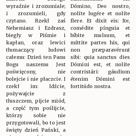
wyraźnie i zrozumiale;
Dómino, Deo nostro,
i zrozumieli, gdy
nolíte lugére et nolíte
czytano. Rzekł zaś
flere. Et dixit eis: Ite,
Nehemiasz i Ezdrasz,
comédite pínguia et
biegły w Piśmie i
bíbite mulsum, et
kapłan, oraz lewici
míttite partes his, qui
tłumaczący ludowi
non præparavérunt
całemu: Dzień ten Panu
sibi: quia sanctus dies
Bogu naszemu Jest
Dómini est, et nolíte
poświęcony, nie
contristári: gáudium
bolejcie i nie płaczcie. I
étenim Dómini est
rzekł im: Idźcie,
fortitúdo nostra.
pożywajcie z
tłuszczem, pijcie miód,
a część tym poślijcie,
którzy sobie nie
przygotowali, bo to jest
święty dzień Pański, a