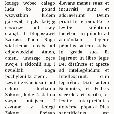
księgę wobec całego
élevans manus suas: et
ludu, bo ponad
incurváti sunt et
wszystkim ludem
adoravérunt Deum
górował; i gdy księgę
proni in terram. Porro
otworzył, lud cały
levítæ siléntium
stanął. I błogosławił
faciébant in pópulo ad
Ezdrasz Panu Bogu
audiéndam legem:
wielkiemu, a cały lud
pópulus autem stabat
odpowiedział: Amen,
in gradu suo. Et
amen, unosząc ręce
legérunt in libro legis
swoje. I skłonili się, i
Dei distíncte et apérte
uwielbili Boga
ad intellegéndum: et
pochyleni ku ziemi.
intellexérunt, cum
Lewici zaś uciszali lud
legerétur. Dixit autem
celem słuchania
Nehemías, et Esdras
Zakonu, lud zaś stał na
sacérdos et scriba, et
swym miejscu. I
levítæ interpretántes
czytano z księgi
univérso pópulo: Dies
Zakonu Bożego
sanctificátus est