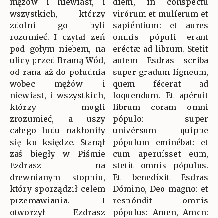
mężów i niewiast, i
diem, in conspéctu
wszystkich, którzy
virórum et mulíerum et
zdolni go byli
sapiéntium: et aures
rozumieć. I czytał zeń
omnis pópuli erant
pod gołym niebem, na
eréctæ ad librum. Stetit
ulicy przed Bramą Wód,
autem Esdras scriba
od rana aż do południa
super gradum lígneum,
wobec mężów i
quem fécerat ad
niewiast, i wszystkich,
loquendum. Et apéruit
którzy mogli
librum coram omni
zrozumieć, a uszy
pópulo: super
całego ludu nakłoniły
univérsum quippe
się ku księdze. Stanął
pópulum eminébat: et
zaś biegły w Piśmie
cum aperuísset eum,
Ezdrasz na
stetit omnis pópulus.
drewnianym stopniu,
Et benedíxit Esdras
który sporządził celem
Dómino, Deo magno: et
przemawiania. I
respóndit omnis
otworzył Ezdrasz
pópulus: Amen, Amen: