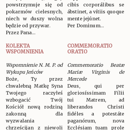
powstrzymuje się od
cibis corporálibus se
pokarmów cielesnych,
ábstinet, a vítiis quoque
niech w duszy wolna
mente jejúnet.
będzie od przywar.
Per Dominum…
Przez Pana…
KOLEKTA
COMMEMORATIO
WSPOMNIENIA
ORATIO
Wspomnienie N. M. P. od
Commemoratio Beatæ
Wykupu Jeńców
Mariæ Virginis de
Boże, Ty przez
Mercede
chwalebną Matkę Syna
Deus, qui per
Twojego raczyłeś
gloriosíssimam Fílii
wzbogacić Twój
tui Matrem, ad
Kościół nową rodziną
liberandos Christi
zakonną dla
fidéles a potestáte
wyzwalania
paganórum, nova
chrześcijan z niewoli
Ecclésiam tuam prole