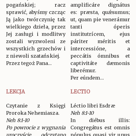
pogańskiej; racz
amplificáre dignátus
sprawić, abyśmy czcząc
es: præsta, quǽsumus;
Ją jako twórczynię tak
ut, quam pie venerámur
wielkiego dzieła, przez
tanti óperis
Jej zasługi i modlitwy
institutrícem, ejus
zostali wyzwoleni ze
páriter méritis et
wszystkich grzechów i
intercessióne, a
z niewoli szatańskiej.
peccátis ómnibus et
Przez tegoż Pana…
captivitáte dæmonis
liberémur.
Per eúndem…
LEKCJA
LECTIO
Czytanie z Księgi
Léctio libri Esdræ
Proroka Nehemiasza.
Neh 8:1-10
Neh 8:1-10
In diébus illis:
Po powrocie z wygnania
Congregátus est omnis
uroczyście odczytano
pópulus quasi vir unus