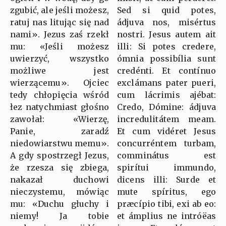
zgubić, ale jeśli możesz,
Sed si quid potes,
ratuj nas litując się nad
ádjuva nos, misértus
nami». Jezus zaś rzekł
nostri. Jesus autem ait
mu: «Jeśli możesz
illi: Si potes credere,
uwierzyć, wszystko
ómnia possibília sunt
możliwe jest
credénti. Et contínuo
wierzącemu». Ojciec
exclámans pater pueri,
tedy chłopięcia wśród
cum lácrimis ajébat:
łez natychmiast głośno
Credo, Dómine: ádjuva
zawołał: «Wierzę,
incredulitátem meam.
Panie, zaradź
Et cum vidéret Jesus
niedowiarstwu memu».
concurréntem turbam,
A gdy spostrzegł Jezus,
comminátus est
że rzesza się zbiega,
spirítui immundo,
nakazał duchowi
dicens illi: Surde et
nieczystemu, mówiąc
mute spíritus, ego
mu: «Duchu głuchy i
præcípio tibi, exi ab eo:
niemy! Ja tobie
et ámplius ne intróëas