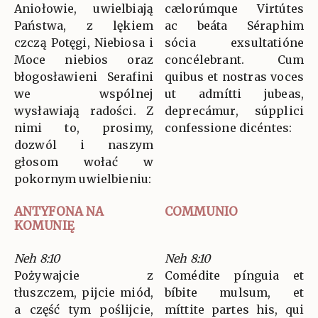
Aniołowie, uwielbiają
cælorúmque Virtútes
Państwa, z lękiem
ac beáta Séraphim
czczą Potęgi, Niebiosa i
sócia exsultatióne
Moce niebios oraz
concélebrant. Cum
błogosławieni Serafini
quibus et nostras voces
we wspólnej
ut admítti jubeas,
wysławiają radości. Z
deprecámur, súpplici
nimi to, prosimy,
confessione dicéntes:
dozwól i naszym
głosom wołać w
pokornym uwielbieniu:
ANTYFONA NA
COMMUNIO
KOMUNIĘ
Neh 8:10
Neh 8:10
Pożywajcie z
Comédite pínguia et
tłuszczem, pijcie miód,
bíbite mulsum, et
a część tym poślijcie,
míttite partes his, qui