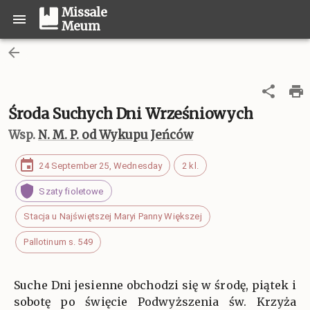
Missale
Meum
Środa Suchych Dni Wrześniowych
Wsp.
N. M. P. od Wykupu Jeńców
24 September 25, Wednesday
2 kl.
Szaty fioletowe
Stacja u Najświętszej Maryi Panny Większej
Pallotinum s. 549
Suche Dni jesienne obchodzi się w środę, piątek i
sobotę po święcie Podwyższenia św. Krzyża