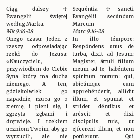
Ciąg dalszy ☩
Sequéntia ☩ sancti
Ewangelii świętej
Evangélii secúndum
według Marka.
Marcum
Mk 9:16-28
Marc 9:16-28
Onego czasu: Jeden z
In illo témpore:
rzeszy odpowiadając
Respóndens unus de
rzekł do Jezusa:
turba, dixit ad Jesum:
«Nauczycielu,
Magíster, áttuli fílium
przywiodłem do Ciebie
meum ad te, habéntem
Syna który ma ducha
spíritum mutum: qui,
niemego. A ten,
ubicúmque eum
gdziekolwiek go
apprehénderit, allídit
napadnie, rzuca go o
illum, et spumat et
ziemię, i pieni się, i
stridet déntibus et
zgrzyta zębami i
aréscit: et dixi
drętwieje. I rzekłem
discípulis tuis, ut
uczniom Twoim, aby go
ejícerent illum, et non
wyrzucili, ale nie
potúerunt. Qui