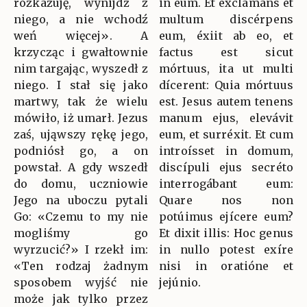
rozkazuję, wynijdź z
in eum. Et exclámans et
niego, a nie wchodź
multum discérpens
weń więcej». A
eum, éxiit ab eo, et
krzycząc i gwałtownie
factus est sicut
nim targając, wyszedł z
mórtuus, ita ut multi
niego. I stał się jako
dícerent: Quia mórtuus
martwy, tak że wielu
est. Jesus autem tenens
mówiło, iż umarł. Jezus
manum ejus, elevávit
zaś, ująwszy rękę jego,
eum, et surréxit. Et cum
podniósł go, a on
introísset in domum,
powstał. A gdy wszedł
discípuli ejus secréto
do domu, uczniowie
interrogábant eum:
Jego na uboczu pytali
Quare nos non
Go: «Czemu to my nie
potúimus ejícere eum?
mogliśmy go
Et dixit illis: Hoc genus
wyrzucić?» I rzekł im:
in nullo potest exíre
«Ten rodzaj żadnym
nisi in oratióne et
sposobem wyjść nie
jejúnio.
może jak tylko przez