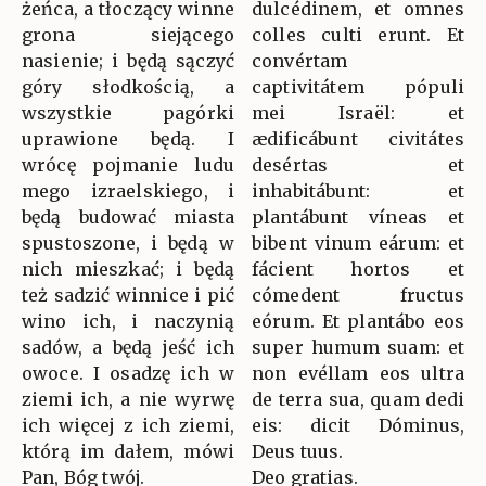
żeńca, a tłoczący winne
dulcédinem, et omnes
grona siejącego
colles culti erunt. Et
nasienie; i będą sączyć
convértam
góry słodkością, a
captivitátem pópuli
wszystkie pagórki
mei Israël: et
uprawione będą. I
ædificábunt civitátes
wrócę pojmanie ludu
desértas et
mego izraelskiego, i
inhabitábunt: et
będą budować miasta
plantábunt víneas et
spustoszone, i będą w
bibent vinum eárum: et
nich mieszkać; i będą
fácient hortos et
też sadzić winnice i pić
cómedent fructus
wino ich, i naczynią
eórum. Et plantábo eos
sadów, a będą jeść ich
super humum suam: et
owoce. I osadzę ich w
non evéllam eos ultra
ziemi ich, a nie wyrwę
de terra sua, quam dedi
ich więcej z ich ziemi,
eis: dicit Dóminus,
którą im dałem, mówi
Deus tuus.
Pan, Bóg twój.
Deo gratias.