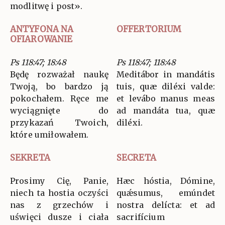
modlitwę i post».
ANTYFONA NA
OFFERTORIUM
OFIAROWANIE
Ps 118:47; 18:48
Ps 118:47; 118:48
Będę rozważał naukę
Meditábor in mandátis
Twoją, bo bardzo ją
tuis, quæ diléxi valde:
pokochałem. Ręce me
et levábo manus meas
wyciągnięte do
ad mandáta tua, quæ
przykazań Twoich,
diléxi.
które umiłowałem.
SEKRETA
SECRETA
Prosimy Cię, Panie,
Hæc hóstia, Dómine,
niech ta hostia oczyści
quǽsumus, emúndet
nas z grzechów i
nostra delícta: et ad
uświęci dusze i ciała
sacrifícium