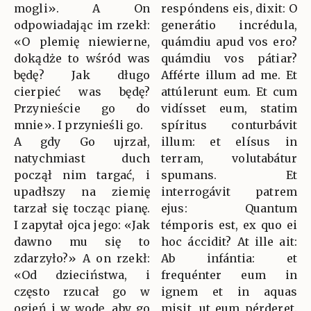
mogli». A On
respóndens eis, dixit: O
odpowiadając im rzekł:
generátio incrédula,
«O plemię niewierne,
quámdiu apud vos ero?
dokądże to wśród was
quámdiu vos pátiar?
będę? Jak długo
Afférte illum ad me. Et
cierpieć was będę?
attúlerunt eum. Et cum
Przynieście go do
vidísset eum, statim
mnie». I przynieśli go.
spíritus conturbávit
A gdy Go ujrzał,
illum: et elísus in
natychmiast duch
terram, volutabátur
począł nim targać, i
spumans. Et
upadłszy na ziemię
interrogávit patrem
tarzał się tocząc pianę.
ejus: Quantum
I zapytał ojca jego: «Jak
témporis est, ex quo ei
dawno mu się to
hoc áccidit? At ille ait:
zdarzyło?» A on rzekł:
Ab infántia: et
«Od dzieciństwa, i
frequénter eum in
często rzucał go w
ignem et in aquas
ogień i w wodę, aby go
misit, ut eum pérderet.