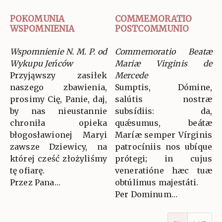
POKOMUNIA
COMMEMORATIO
WSPOMNIENIA
POSTCOMMUNIO
Wspomnienie N. M. P. od
Commemoratio Beatæ
Wykupu Jeńców
Mariæ Virginis de
Przyjąwszy zasiłek
Mercede
naszego zbawienia,
Sumptis, Dómine,
prosimy Cię, Panie, daj,
salútis nostræ
by nas nieustannie
subsídiis: da,
chroniła opieka
quǽsumus, beátæ
błogosławionej Maryi
Maríæ semper Vírginis
zawsze Dziewicy, na
patrocíniis nos ubíque
której cześć złożyliśmy
prótegi; in cujus
tę ofiarę.
veneratióne hæc tuæ
Przez Pana…
obtúlimus majestáti.
Per Dominum…