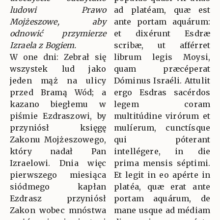
ludowi Prawo
ad platéam, quæ est
Mojżeszowe, aby
ante portam aquárum:
odnowić przymierze
et dixérunt Esdræ
Izraela z Bogiem.
scribæ, ut afférret
W one dni: Zebrał się
librum legis Moysi,
wszystek lud jako
quam præcéperat
jeden mąż na ulicy
Dóminus Israéli. Attulit
przed Bramą Wód; a
ergo Esdras sacérdos
kazano biegłemu w
legem coram
piśmie Ezdraszowi, by
multitúdine virórum et
przyniósł księgę
mulíerum, cunctísque
Zakonu Mojżeszowego,
qui póterant
który nadał Pan
intellégere, in die
Izraelowi. Dnia więc
prima mensis séptimi.
pierwszego miesiąca
Et legit in eo apérte in
siódmego kapłan
platéa, quæ erat ante
Ezdrasz przyniósł
portam aquárum, de
Zakon wobec mnóstwa
mane usque ad médiam