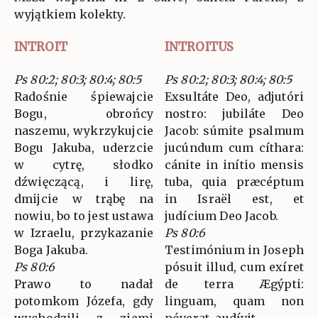
wyjątkiem kolekty.
INTROIT
INTROITUS
Ps 80:2; 80:3; 80:4; 80:5
Ps 80:2; 80:3; 80:4; 80:5
Radośnie śpiewajcie
Exsultáte Deo, adjutóri
Bogu, obrońcy
nostro: jubiláte Deo
naszemu, wykrzykujcie
Jacob: súmite psalmum
Bogu Jakuba, uderzcie
jucúndum cum cíthara:
w cytrę, słodko
cánite in inítio mensis
dźwięczącą, i lirę,
tuba, quia præcéptum
dmijcie w trąbę na
in Israël est, et
nowiu, bo to jest ustawa
judícium Deo Jacob.
w Izraelu, przykazanie
Ps 80:6
Boga Jakuba.
Testimónium in Joseph
Ps 80:6
pósuit illud, cum exíret
Prawo to nadał
de terra Ægýpti:
potomkom Józefa, gdy
linguam, quam non