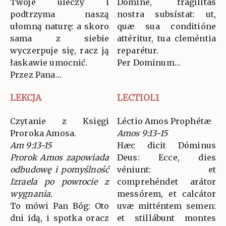
Twoje uleczy i
Dómine, fragílitas
podtrzyma naszą
nostra subsístat: ut,
ułomną naturę: a skoro
quæ sua conditióne
sama z siebie
attéritur, tua cleméntia
wyczerpuje się, racz ją
reparétur.
łaskawie umocnić.
Per Dominum…
Przez Pana…
LEKCJA
LECTIOL1
Czytanie z Księgi
Léctio Amos Prophétæ
Proroka Amosa.
Amos 9:13-15
Am 9:13-15
Hæc dicit Dóminus
Prorok Amos zapowiada
Deus: Ecce, dies
odbudowę i pomyślność
véniunt: et
Izraela po powrocie z
comprehéndet arátor
wygnania.
messórem, et calcátor
To mówi Pan Bóg: Oto
uvæ mitténtem semen:
dni idą, i spotka oracz
et stillábunt montes