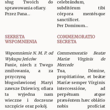
sług Twoich do
celebrándum,
sprawowania ofiary.
subditórum tibi
Przez Pana…
córpora mentésque
sanctíficet.
Per Dominum…
SEKRETA
COMMEMORATIO
WSPOMNIENIA
SECRETA
Wspomnienie N. M. P. od
Commemoratio Beatæ
Wykupu Jeńców
Mariæ Virginis de
Panie, niech z Twego
Mercede
zmiłowania, a za
Tua, Dómine,
przyczyną
propitiatióne, et beátæ
błogosławionej Maryi
Maríæ semper Vírginis
zawsze Dziewicy, ofiara
intercessióne, ad
ta wyjedna nam
perpétuam atque
wieczne i doczesne
præséntem hæc oblátio
szczęście oraz pokój.
nobis profíciat