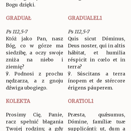
Bogu dzięki.
GRADUAŁ
GRADUALEL1
Ps 112,5-7
Ps 112,5-7
Któż jako Pan, nasz
Quis sicut Dóminus,
Bóg, co w górze ma
Deus noster, qui in altis
siedzibę, a oczy swoje
hábitat, et humilia
zniża na niebo i
réspicit in cœlo et in
ziemię?
terra?
℣. Podnosi z prochu
℣. Súscitans a terra
nędzarza, a z gnoju
ínopem et de stércore
dźwiga ubogiego.
érigens páuperem.
KOLEKTA
ORATIOL1
Prosimy Cię, Panie,
Præsta, quǽsumus,
racz spełnić błagania
Dómine, famíliæ tuæ
Twojej rodziny, a gdy
supplicánti: ut, dum a