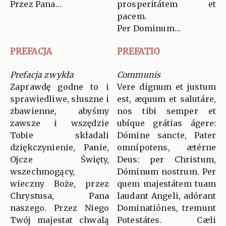
Przez Pana…
prosperitátem et
pacem.
Per Dominum…
PREFACJA
PREFATIO
Prefacja zwykła
Communis
Zaprawdę godne to i
Vere dignum et justum
sprawiedliwe, słuszne i
est, æquum et salutáre,
zbawienne, abyśmy
nos tibi semper et
zawsze i wszędzie
ubíque grátias ágere:
Tobie składali
Dómine sancte, Pater
dziękczynienie, Panie,
omnípotens, ætérne
Ojcze Święty,
Deus: per Christum,
wszechmogący,
Dóminum nostrum. Per
wieczny Boże, przez
quem majestátem tuam
Chrystusa, Pana
laudant Angeli, adórant
naszego. Przez Niego
Dominatiónes, tremunt
Twój majestat chwalą
Potestátes. Cæli