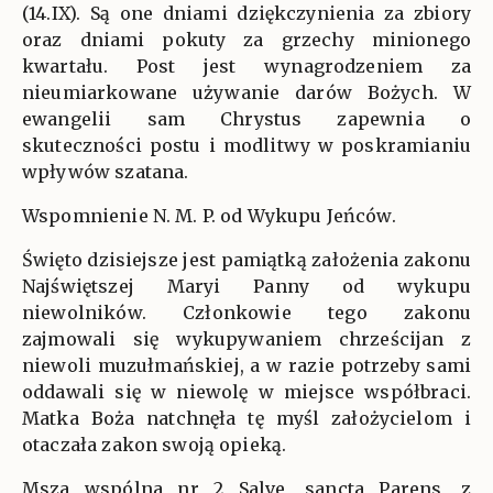
(14.IX). Są one dniami dziękczynienia za zbiory
oraz dniami pokuty za grzechy minionego
kwartału. Post jest wynagrodzeniem za
nieumiarkowane używanie darów Bożych. W
ewangelii sam Chrystus zapewnia o
skuteczności postu i modlitwy w poskramianiu
wpływów szatana.
Wspomnienie N. M. P. od Wykupu Jeńców.
Święto dzisiejsze jest pamiątką założenia zakonu
Najświętszej Maryi Panny od wykupu
niewolników. Członkowie tego zakonu
zajmowali się wykupywaniem chrześcijan z
niewoli muzułmańskiej, a w razie potrzeby sami
oddawali się w niewolę w miejsce współbraci.
Matka Boża natchnęła tę myśl założycielom i
otaczała zakon swoją opieką.
Msza wspólna nr 2 Salve, sancta Parens, z