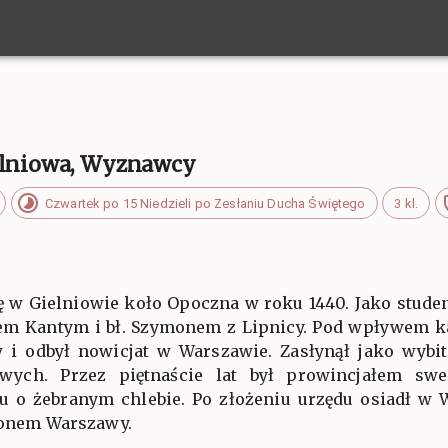
ielniowa, Wyznawcy
Czwartek po 15 Niedzieli po Zesłaniu Ducha Świętego
3 kl.
ię w Gielniowie koło Opoczna w roku 1440. Jako stud
anem Kantym i bł. Szymonem z Lipnicy. Pod wpływem k
 i odbył nowicjat w Warszawie. Zasłynął jako wybit
dowych. Przez piętnaście lat był prowincjałem sw
 o żebranym chlebie. Po złożeniu urzędu osiadł w 
tronem Warszawy.