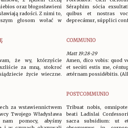
niebios oraz błogosławieni
Séraphim sócia exsultat
ławiają radości. Z nimi to,
quibus et nostras voc
aszym głosom wołać w
deprecámur, súpplici conf
Ę
COMMUNIO
Matt 19:28-29
am, że wy, którzyście
Amen, dico vobis: quod vo
szliście za mną, stokroć
et secúti estis me, céntu
siądziecie życie wieczne.
ætérnam possidébitis. (All
POSTCOMMUNIO
iech za wstawiennictwem
Tribuat nobis, omnipote
awcy Twojego Władysława
beati Ladislai Confessori
i nam pomocy, abyśmy
sacra subsidium: ut et
ła i w czynach okazywali
observemus in corpor