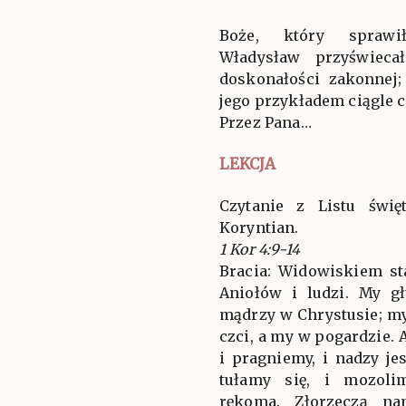
Boże, który sprawił
Władysław przyświeca
doskonałości zakonnej;
jego przykładem ciągle c
Przez Pana…
LEKCJA
Czytanie z Listu świ
Koryntian.
1 Kor 4:9-14
Bracia: Widowiskiem sta
Aniołów i ludzi. My g
mądrzy w Chrystusie; my
czci, a my w pogardzie. A
i pragniemy, i nadzy jes
tułamy się, i mozoli
rękoma. Złorzeczą na