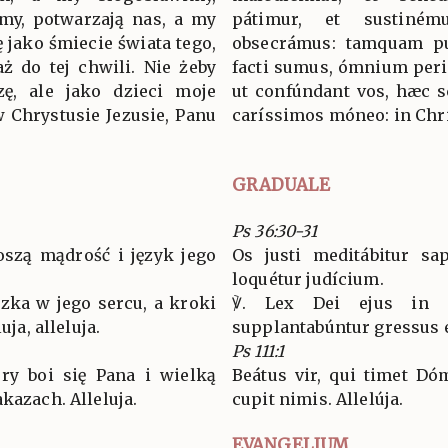
imy, potwarzają nas, a my
pátimur, et sustiném
ę jako śmiecie świata tego,
obsecrámus: tamquam p
ż do tej chwili. Nie żeby
facti sumus, ómnium per
zę, ale jako dzieci moje
ut confúndant vos, hæc sc
 Chrystusie Jezusie, Panu
caríssimos móneo: in Chri
GRADUALE
Ps 36:30-31
oszą mądrość i język jego
Os justi meditábitur sap
loquétur judícium.
zka w jego sercu, a kroki
℣. Lex Dei ejus in 
uja, alleluja.
supplantabúntur gressus eju
Ps 111:1
ry boi się Pana i wielką
Beátus vir, qui timet Dó
kazach. Alleluja.
cupit nimis. Allelúja.
EVANGELIUM