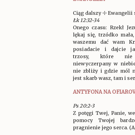
Ciąg dalszy ☩ Ewangelii 
Łk 12:32-34
Onego czasu: Rzekł Je
lękaj się, trzódko mała
waszemu dać wam Król
posiadacie i dajcie j
trzosy, które nie 
niewyczerpany w niebie
nie zbliży i gdzie mól 
jest skarb wasz, tam i se
ANTYFONA NA OFIARO
Ps 20:2-3
Z potęgi Twej, Panie, we
pomocy Twojej bardzo
pragnienie jego serca. (Al