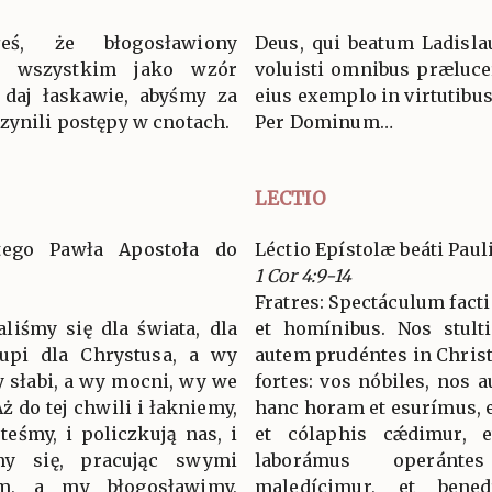
eś, że błogosławiony
Deus, qui beatum Ladisla
ł wszystkim jako wzór
voluisti omnibus prælucer
 daj łaskawie, abyśmy za
eius exemplo in virtutibus
zynili postępy w cnotach.
Per Dominum…
LECTIO
ętego Pawła Apostoła do
Léctio Epístolæ beáti Paul
1 Cor 4:9-14
Fratres: Spectáculum fact
liśmy się dla świata, dla
et homínibus. Nos stult
łupi dla Chrystusa, a wy
autem prudéntes in Christ
 słabi, a wy mocni, wy we
fortes: vos nóbiles, nos 
ż do tej chwili i łakniemy,
hanc horam et esurímus, e
teśmy, i policzkują nas, i
et cólaphis cǽdimur, e
my się, pracując swymi
laborámus operánte
m, a my błogosławimy,
maledícimur, et bened