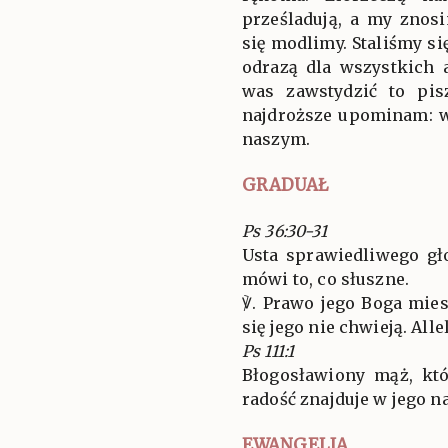
prześladują, a my znos
się modlimy. Staliśmy si
odrazą dla wszystkich a
was zawstydzić to pis
najdroższe upominam: w
naszym.
GRADUAŁ
Ps 36:30-31
Usta sprawiedliwego gł
mówi to, co słuszne.
℣. Prawo jego Boga mies
się jego nie chwieją. Allel
Ps 111:1
Błogosławiony mąż, któ
radość znajduje w jego na
EWANGELIA