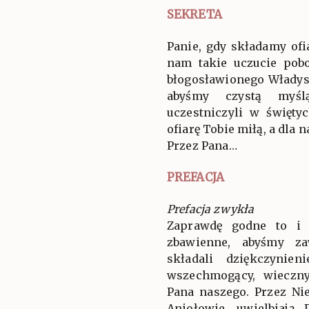
SEKRETA
Panie, gdy składamy ofi
nam takie uczucie pobo
błogosławionego Włady
abyśmy czystą myś
uczestniczyli w święty
ofiarę Tobie miłą, a dla 
Przez Pana…
PREFACJA
Prefacja zwykła
Zaprawdę godne to i 
zbawienne, abyśmy za
składali dziękczynien
wszechmogący, wieczny
Pana naszego. Przez Ni
Aniołowie, uwielbiają