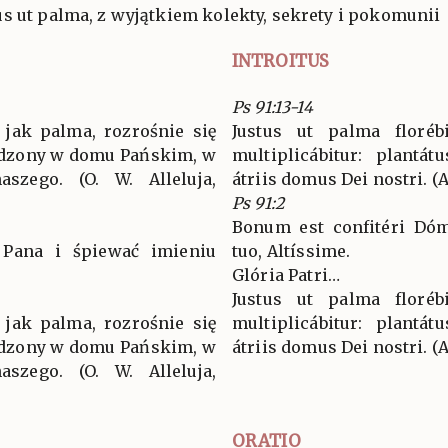
s ut palma, z wyjątkiem kolekty, sekrety i pokomunii
INTROITUS
Ps 91:13-14
 jak palma, rozrośnie się
Justus ut palma florébi
sadzony w domu Pańskim, w
multiplicábitur: plantá
szego. (O. W. Alleluja,
átriis domus Dei nostri. (Al
Ps 91:2
Bonum est confitéri Dóm
 Pana i śpiewać imieniu
tuo, Altíssime.
Glória Patri…
Justus ut palma florébi
 jak palma, rozrośnie się
multiplicábitur: plantá
sadzony w domu Pańskim, w
átriis domus Dei nostri. (Al
szego. (O. W. Alleluja,
ORATIO