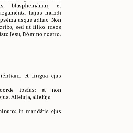
us: blasphemámur, et
urgaménta hujus mundi
ipséma usque adhuc. Non
ribo, sed ut fílios meos
sto Jesu, Dómino nostro.
iéntiam, et lingua ejus
corde ipsíus: et non
s. Allelúja, allelúja.
minum: in mandátis ejus