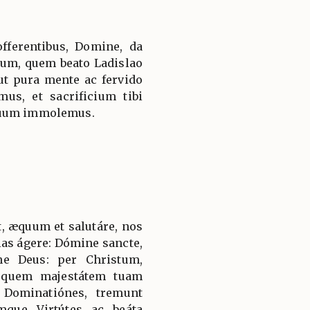
fferentibus, Domine, da
ctum, quem beato Ladislao
 ut pura mente ac fervido
us, et sacrificium tibi
cuum immolemus.
, æquum et salutáre, nos
ias ágere: Dómine sancte,
ne Deus: per Christum,
 quem majestátem tuam
 Dominatiónes, tremunt
mque Virtútes ac beáta