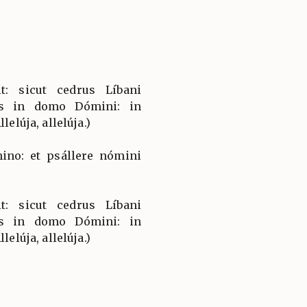
t: sicut cedrus Líbani
tus in domo Dómini: in
lelúja, allelúja.)
ino: et psállere nómini
t: sicut cedrus Líbani
tus in domo Dómini: in
lelúja, allelúja.)