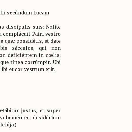
élii secúndum Lucam
us discípulis suis: Nolíte
a complácuit Patri vestro
e quæ possidétis, et date
bis sácculos, qui non
on deficiéntem in cœlis:
que tínea corrúmpit. Ubi
ibi et cor vestrum erit.
ætábitur justus, et super
 veheménter: desidérium
lelúja.)