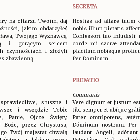
SECRETA
ary na ołtarzu Twoim, daj
Hostias ad altare tuum o
żności, jakim obdarzyłeś
nobis illum pietatis affe
sława, Twojego Wyznawcę,
Confessori tuo infudisti:
lą i gorącym sercem
corde rei sacræ attendam
ch czynnościach i złożyli
placitum nobisque profi
nas zbawienną.
Per Dominum…
PREFATIO
Communis
sprawiedliwe, słuszne i
Vere dignum et justum est
wsze i wszędzie Tobie
tibi semper et ubíque grát
ie, Panie, Ojcze Święty,
Pater omnípotens, ætér
 Boże, przez Chrystusa,
Dóminum nostrum. Per
ego Twój majestat chwalą
laudant Angeli, adórant
 Państwa, z lękiem czczą
Potestátes. Cæli cælorú