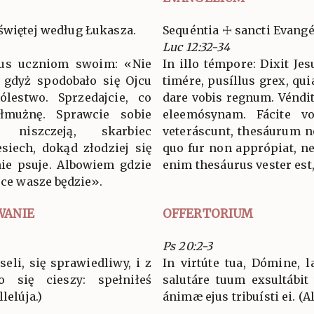
świętej według Łukasza.
Sequéntia ☩ sancti Evang
Luc 12:32-34
zus uczniom swoim: «Nie
In illo témpore: Dixit Jes
, gdyż spodobało się Ojcu
timére, pusíllus grex, qui
estwo. Sprzedajcie, co
dare vobis regnum. Véndit
ałmużnę. Sprawcie sobie
eleemósynam. Fácite vo
niszczeją, skarbiec
veteráscunt, thesáurum n
siech, dokąd złodziej się
quo fur non apprópiat, ne
nie psuje. Albowiem gdzie
enim thesáurus vester est, 
rce wasze będzie».
WANIE
OFFERTORIUM
Ps 20:2-3
seli, się sprawiedliwy, i z
In virtúte tua, Dómine, l
 się cieszy: spełniłeś
salutáre tuum exsultábit
lelúja.)
ánimæ ejus tribuísti ei. (Al