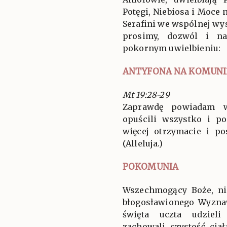
Potęgi, Niebiosa i Moce 
Serafini we wspólnej wys
prosimy, dozwól i n
pokornym uwielbieniu:
ANTYFONA NA KOMUNI
Mt 19:28-29
Zaprawdę powiadam w
opuścili wszystko i po
więcej otrzymacie i po
(Alleluja.)
POKOMUNIA
Wszechmogący Boże, n
błogosławionego Wyzn
święta uczta udziel
zachowali czystość cia