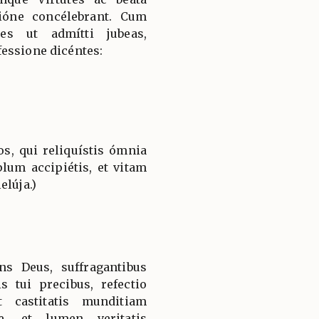
ióne concélebrant. Cum
es ut admítti jubeas,
essione dicéntes:
s, qui reliquístis ómnia
plum accipiétis, et vitam
elúja.)
ns Deus, suffragantibus
s tui precibus, refectio
 castitatis munditiam
e, et lumen veritatis