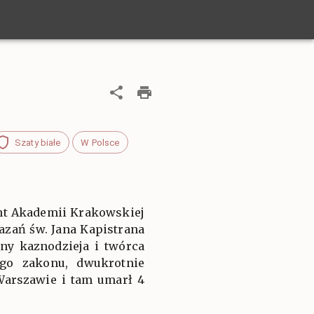
Szaty białe
W Polsce
ent Akademii Krakowskiej
azań św. Jana Kapistrana
ny kaznodzieja i twórca
ego zakonu, dwukrotnie
Warszawie i tam umarł 4