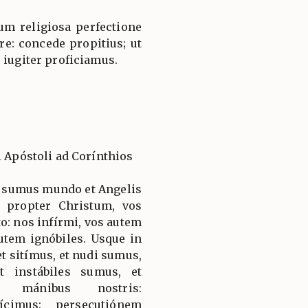
um religiosa perfectione
e: concede propitius; ut
 iugiter proficiamus.
i Apóstoli ad Corínthios
i sumus mundo et Angelis
i propter Christum, vos
o: nos infírmi, vos autem
autem ignóbiles. Usque in
t sitímus, et nudi sumus,
t instábiles sumus, et
s mánibus nostris:
ícimus: persecutiónem