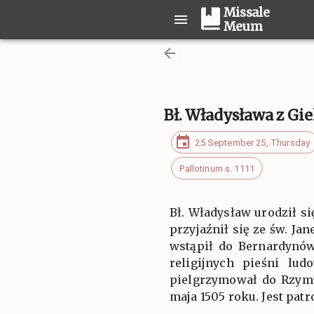
Missale
Meum
Bł. Władysława z G
25 September 25, Thursday
Pallotinum s. 1111
Bł. Władysław urodził s
przyjaźnił się ze św. J
wstąpił do Bernardynów
religijnych pieśni lu
pielgrzymował do Rzymu
maja 1505 roku. Jest pa