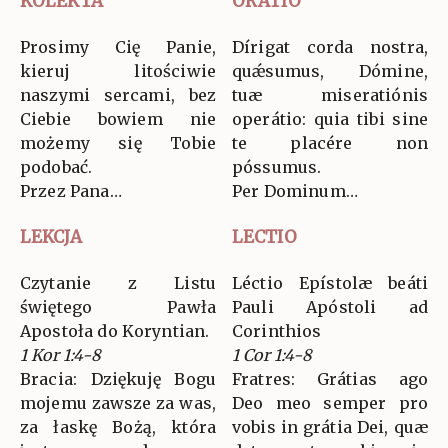
KOLEKTA
ORATIO
Prosimy Cię Panie,
Dírigat corda nostra,
kieruj litościwie
quǽsumus, Dómine,
naszymi sercami, bez
tuæ miseratiónis
Ciebie bowiem nie
operátio: quia tibi sine
możemy się Tobie
te placére non
podobać.
póssumus.
Przez Pana…
Per Dominum…
LEKCJA
LECTIO
Czytanie z Listu
Léctio Epístolæ beáti
świętego Pawła
Pauli Apóstoli ad
Apostoła do Koryntian.
Corinthios
1 Kor 1:4-8
1 Cor 1:4-8
Bracia: Dziękuję Bogu
Fratres: Grátias ago
mojemu zawsze za was,
Deo meo semper pro
za łaskę Bożą, która
vobis in grátia Dei, quæ