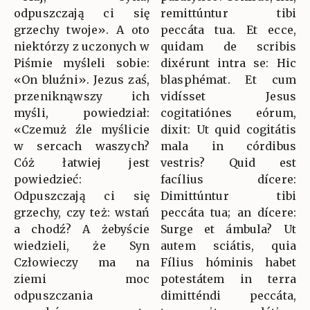
odpuszczają ci się
remittúntur tibi
grzechy twoje». A oto
peccáta tua. Et ecce,
niektórzy z uczonych w
quidam de scribis
Piśmie myśleli sobie:
dixérunt intra se: Hic
«On bluźni». Jezus zaś,
blasphémat. Et cum
przeniknąwszy ich
vidísset Jesus
myśli, powiedział:
cogitatiónes eórum,
«Czemuż źle myślicie
dixit: Ut quid cogitátis
w sercach waszych?
mala in córdibus
Cóż łatwiej jest
vestris? Quid est
powiedzieć:
facílius dícere:
Odpuszczają ci się
Dimittúntur tibi
grzechy, czy też: wstań
peccáta tua; an dícere:
a chodź? A żebyście
Surge et ámbula? Ut
wiedzieli, że Syn
autem sciátis, quia
Człowieczy ma na
Fílius hóminis habet
ziemi moc
potestátem in terra
odpuszczania
dimitténdi peccáta,