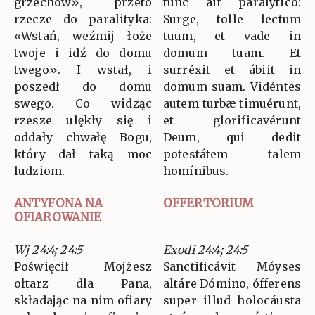
grzechów», przeto
tunc ait paralýtico:
rzecze do paralityka:
Surge, tolle lectum
«Wstań, weźmij łoże
tuum, et vade in
twoje i idź do domu
domum tuam. Et
twego». I wstał, i
surréxit et ábiit in
poszedł do domu
domum suam. Vidéntes
swego. Co widząc
autem turbæ timuérunt,
rzesze ulękły się i
et glorificavérunt
oddały chwałę Bogu,
Deum, qui dedit
który dał taką moc
potestátem talem
ludziom.
homínibus.
ANTYFONA NA
OFFERTORIUM
OFIAROWANIE
Wj 24:4; 24:5
Exodi 24:4; 24:5
Poświęcił Mojżesz
Sanctificávit Móyses
ołtarz dla Pana,
altáre Dómino, ófferens
składając na nim ofiary
super illud holocáusta