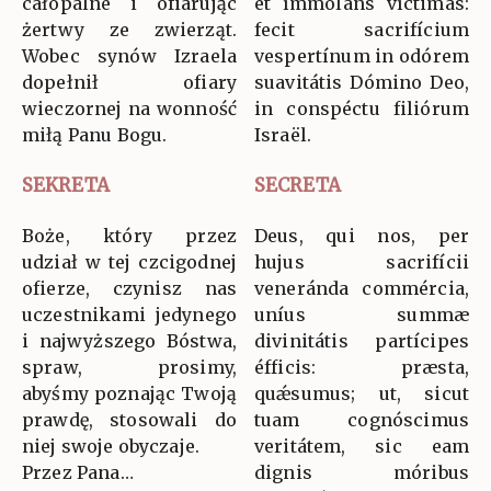
całopalne i ofiarując
et ímmolans víctimas:
żertwy ze zwierząt.
fecit sacrifícium
Wobec synów Izraela
vespertínum in odórem
dopełnił ofiary
suavitátis Dómino Deo,
wieczornej na wonność
in conspéctu filiórum
miłą Panu Bogu.
Israël.
SEKRETA
SECRETA
Boże, który przez
Deus, qui nos, per
udział w tej czcigodnej
hujus sacrifícii
ofierze, czynisz nas
veneránda commércia,
uczestnikami jedynego
uníus summæ
i najwyższego Bóstwa,
divinitátis partícipes
spraw, prosimy,
éfficis: præsta,
abyśmy poznając Twoją
quǽsumus; ut, sicut
prawdę, stosowali do
tuam cognóscimus
niej swoje obyczaje.
veritátem, sic eam
Przez Pana…
dignis móribus