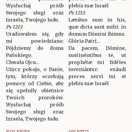
Wysłuchaj próśb
plebis tuæ Israël
Swojego sługi oraz
Ps 121:1
Izraela, Twojego ludu.
Lætátus sum in his,
Ps 121:1
quæ dicta sunt mihi: in
Uradowałem się, gdy
domum Dómini íbimus.
mi powiedziano:
Glória Patri…
Pójdziemy do domu
Da pacem, Dómine,
Pańskiego.
sustinéntibus te, ut
Chwała Ojcu…
prophétæ tui fidéles
Użycz pokoju, o Panie,
inveniántur: exáudi
tym, którzy oczekują
preces servi tui et
pomocy od Ciebie, aby
plebis tuæ Israël
się spełniły obietnice
Twoich proroków.
Wysłuchaj próśb
Swojego sługi oraz
Izraela, Twojego ludu.