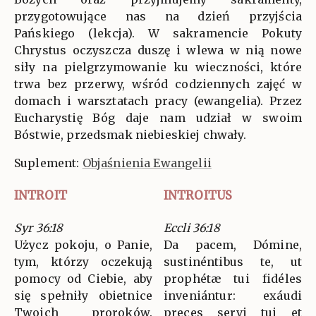
przygotowujące nas na dzień przyjścia
Pańskiego (lekcja). W sakramencie Pokuty
Chrystus oczyszcza duszę i wlewa w nią nowe
siły na pielgrzymowanie ku wieczności, które
trwa bez przerwy, wśród codziennych zajęć w
domach i warsztatach pracy (ewangelia). Przez
Eucharystię Bóg daje nam udział w swoim
Bóstwie, przedsmak niebieskiej chwały.
Suplement:
Objaśnienia Ewangelii
INTROIT
INTROITUS
Syr 36:18
Eccli 36:18
Użycz pokoju, o Panie,
Da pacem, Dómine,
tym, którzy oczekują
sustinéntibus te, ut
pomocy od Ciebie, aby
prophétæ tui fidéles
się spełniły obietnice
inveniántur: exáudi
Twoich proroków.
preces servi tui et