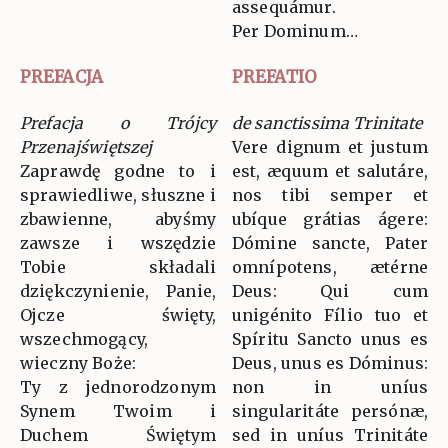
assequámur.
Per Dominum…
PREFACJA
PREFATIO
Prefacja o Trójcy
de sanctissima Trinitate
Przenajświętszej
Vere dignum et justum
Zaprawdę godne to i
est, æquum et salutáre,
sprawiedliwe, słuszne i
nos tibi semper et
zbawienne, abyśmy
ubíque grátias ágere:
zawsze i wszędzie
Dómine sancte, Pater
Tobie składali
omnípotens, ætérne
dziękczynienie, Panie,
Deus: Qui cum
Ojcze święty,
unigénito Fílio tuo et
wszechmogący,
Spíritu Sancto unus es
wieczny Boże:
Deus, unus es Dóminus:
Ty z jednorodzonym
non in uníus
Synem Twoim i
singularitáte persónæ,
Duchem Świętym
sed in uníus Trinitáte