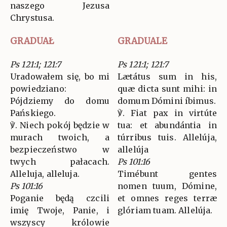
naszego Jezusa
Chrystusa.
GRADUAŁ
GRADUALE
Ps 121:1; 121:7
Ps 121:1; 121:7
Uradowałem się, bo mi
Lætátus sum in his,
powiedziano:
quæ dicta sunt mihi: in
Pójdziemy do domu
domum Dómini íbimus.
Pańskiego.
℣. Fiat pax in virtúte
℣. Niech pokój będzie w
tua: et abundántia in
murach twoich, a
túrribus tuis. Allelúja,
bezpieczeństwo w
allelúja
twych pałacach.
Ps 101:16
Alleluja, alleluja.
Timébunt gentes
Ps 101:16
nomen tuum, Dómine,
Poganie będą czcili
et omnes reges terræ
imię Twoje, Panie, i
glóriam tuam. Allelúja.
wszyscy królowie