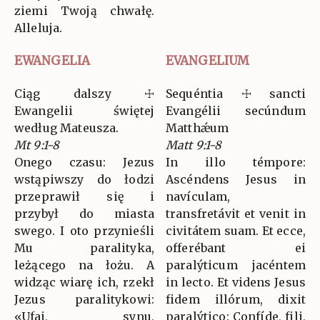
ziemi Twoją chwałę.
Alleluja.
EWANGELIA
EVANGELIUM
Ciąg dalszy ☩
Sequéntia ☩ sancti
Ewangelii świętej
Evangélii secúndum
według Mateusza.
Matthǽum
Mt 9:1-8
Matt 9:1-8
Onego czasu: Jezus
In illo témpore:
wstąpiwszy do łodzi
Ascéndens Jesus in
przeprawił się i
navículam,
przybył do miasta
transfretávit et venit in
swego. I oto przynieśli
civitátem suam. Et ecce,
Mu paralityka,
offerébant ei
leżącego na łożu. A
paralýticum jacéntem
widząc wiarę ich, rzekł
in lecto. Et videns Jesus
Jezus paralitykowi:
fidem illórum, dixit
«Ufaj, synu,
paralýtico: Confíde, fili,