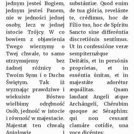
jednym jesteś Bogiem,
substántiæ. Quod enim
jednym jesteś Panem,
de tua glória, revelánte
nie w jedności jednej
te, crédimus, hoc de
osoby, lecz w jednej
Fílio tuo, hoc de Spíritu
istocie Trójcy. W co
Sancto sine differéntia
bowiem z objawienia
discretiónis sentímus.
Twego wierzymy o
Ut in confessióne veræ
Twej chwale, to samo
sempiternǽque
utrzymujemy bez
Deitátis, et in persónis
żadnej różnicy o
propríetas, et in
Twoim Synu i o Duchu
esséntia únitas, et in
Świętym. Tak iż
majestáte adorétur
wyznając prawdziwe i
æquálitas. Quam
wiekuiste Bóstwo
laudant Angeli atque
wielbimy odrębność
Archángeli, Chérubim
Osób, jedność w istocie
quoque ac Séraphim:
i równość w majestacie.
qui non cessant
Majestat ten chwalą
clamáre cotídie, una
Aniołowie i
voce dicéntes: