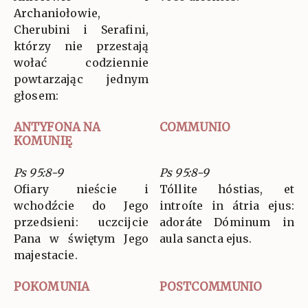
Archaniołowie,
Cherubini i Serafini,
którzy nie przestają
wołać codziennie
powtarzając jednym
głosem:
ANTYFONA NA
COMMUNIO
KOMUNIĘ
Ps 95:8-9
Ps 95:8-9
Ofiary nieście i
Tóllite hóstias, et
wchodźcie do Jego
introíte in átria ejus:
przedsieni: uczcijcie
adoráte Dóminum in
Pana w świętym Jego
aula sancta ejus.
majestacie.
POKOMUNIA
POSTCOMMUNIO