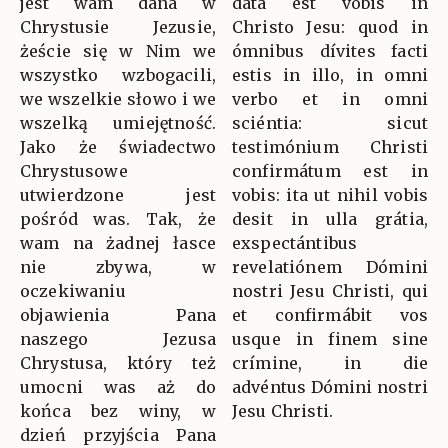
jest wam dana w
data est vobis in
Chrystusie Jezusie,
Christo Jesu: quod in
żeście się w Nim we
ómnibus dívites facti
wszystko wzbogacili,
estis in illo, in omni
we wszelkie słowo i we
verbo et in omni
wszelką umiejętność.
sciéntia: sicut
Jako że świadectwo
testimónium Christi
Chrystusowe
confirmátum est in
utwierdzone jest
vobis: ita ut nihil vobis
pośród was. Tak, że
desit in ulla grátia,
wam na żadnej łasce
exspectántibus
nie zbywa, w
revelatiónem Dómini
oczekiwaniu
nostri Jesu Christi, qui
objawienia Pana
et confirmábit vos
naszego Jezusa
usque in finem sine
Chrystusa, który też
crímine, in die
umocni was aż do
advéntus Dómini nostri
końca bez winy, w
Jesu Christi.
dzień przyjścia Pana