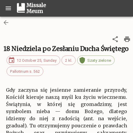
Missale
Meum
18 Niedziela po Zesłaniu Ducha Świętego
12 October 25, Sunday
2 kl.
Szaty zielone
Pallotinum s. 562
Gdy zaczyna się jesienne zamieranie przyrody,
Kościół kieruje naszą myśl ku życiu wiecznemu.
Świątynia, w której się gromadzimy, jest
symbolem nieba — domu Bożego, dlatego
idziemy do niej z radością (ant. na wejście,
graduał). Tu otrzymujemy pouczenie o prawdach
Bożych oraz przyjmujemy sakramenty,