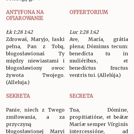
ANTYFONA NA
OFFERTORIUM
OFIAROWANIE
Łk 1:28 1:42
Luc 1:28 1:42
Zdrowaś, Maryjo, łaski
Ave, María, grátia
pełna, Pan z Tobą,
plena; Dóminus tecum:
błogosławionaś Ty
benedícta tu in
między niewiastami i
muliéribus, et
błogosławiony owoc
benedíctus fructus
żywota Twojego.
ventris tui. (Allelúja.)
(Alleluja.)
SEKRETA
SECRETA
Panie, niech z Twego
Tua, Dómine,
zmiłowania, a za
propitiatióne, et beátæ
przyczyną
Maríæ semper Vírginis
błogosławionej Maryi
intercessióne, ad