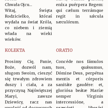
Chwała Ojcu…
eníxa puérpera Regem:
Witaj, Święta
qui cælum terrámque
Rodzicielko, któraś
regit in sǽcula
wydała na świat Króla,
sæculórum.
co niebem i ziemią
włada na wieki
wieków.
KOLEKTA
ORATIO
Prosimy Cię, Panie,
Concéde nos fámulos
Boże, dozwól nam,
tuos, quǽsumus,
sługom Swoim, cieszyć
Dómine Deus, perpétua
się trwałym zdrowiem
mentis et córporis
duszy i ciała, a za
sanitáte gaudére: et,
przyczyną Najświętszej
gloriósa beátæ Maríæ
Maryi, zawsze
semper Vírginis
Dziewicy, racz nas
intercessióne, a
uwolnić od doczesnych
præsénti liberári