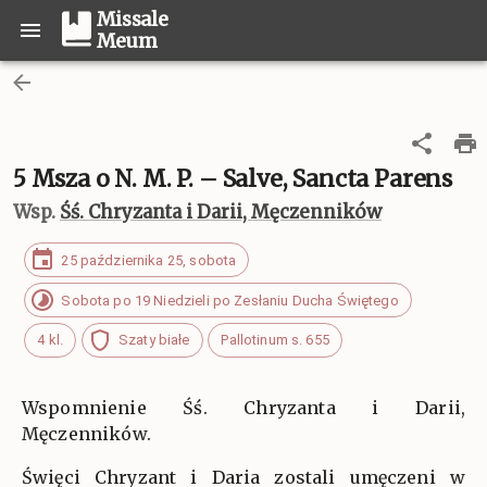
Missale
Meum
5 Msza o N. M. P. – Salve, Sancta Parens
Wsp.
Śś. Chryzanta i Darii, Męczenników
25 października 25, sobota
Sobota po 19 Niedzieli po Zesłaniu Ducha Świętego
4 kl.
Szaty białe
Pallotinum s. 655
Wspomnienie Śś. Chryzanta i Darii,
Męczenników.
Święci Chryzant i Daria zostali umęczeni w