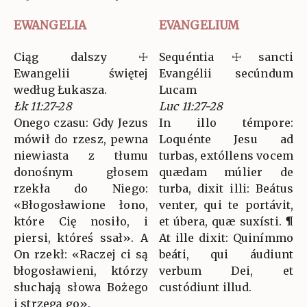
EWANGELIA
EVANGELIUM
Ciąg dalszy ☩
Sequéntia ☩ sancti
Ewangelii świętej
Evangélii secúndum
według Łukasza.
Lucam
Łk 11:27-28
Luc 11:27-28
Onego czasu: Gdy Jezus
In illo témpore:
mówił do rzesz, pewna
Loquénte Jesu ad
niewiasta z tłumu
turbas, extóllens vocem
donośnym głosem
quædam múlier de
rzekła do Niego:
turba, dixit illi: Beátus
«Błogosławione łono,
venter, qui te portávit,
które Cię nosiło, i
et úbera, quæ suxísti. ¶
piersi, któreś ssał». A
At ille dixit: Quinímmo
On rzekł: «Raczej ci są
beáti, qui áudiunt
błogosławieni, którzy
verbum Dei, et
słuchają słowa Bożego
custódiunt illud.
i strzegą go».