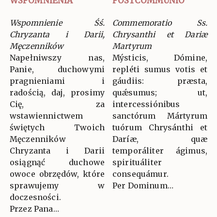
WSPOMNIENIA
POSTCOMMUNIO
Wspomnienie Śś.
Commemoratio Ss.
Chryzanta i Darii,
Chrysanthi et Dariæ
Męczenników
Martyrum
Napełniwszy nas,
Mýsticis, Dómine,
Panie, duchowymi
repléti sumus votis et
pragnieniami i
gáudiis: præsta,
radością, daj, prosimy
quǽsumus; ut,
Cię, za
intercessiónibus
wstawiennictwem
sanctórum Mártyrum
świętych Twoich
tuórum Chrysánthi et
Męczenników
Daríæ, quæ
Chryzanta i Darii
temporáliter ágimus,
osiągnąć duchowe
spirituáliter
owoce obrzędów, które
consequámur.
sprawujemy w
Per Dominum…
doczesności.
Przez Pana…