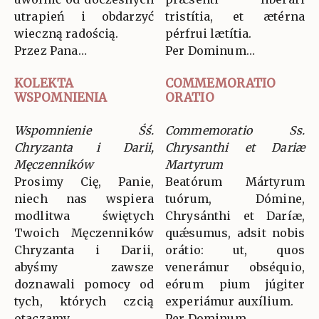
utrapień i obdarzyć
tristítia, et ætérna
wieczną radością.
pérfrui lætítia.
Przez Pana…
Per Dominum…
KOLEKTA
COMMEMORATIO
WSPOMNIENIA
ORATIO
Wspomnienie Śś.
Commemoratio Ss.
Chryzanta i Darii,
Chrysanthi et Dariæ
Męczenników
Martyrum
Prosimy Cię, Panie,
Beatórum Mártyrum
niech nas wspiera
tuórum, Dómine,
modlitwa świętych
Chrysánthi et Daríæ,
Twoich Męczenników
quǽsumus, adsit nobis
Chryzanta i Darii,
orátio: ut, quos
abyśmy zawsze
venerámur obséquio,
doznawali pomocy od
eórum pium júgiter
tych, których czcią
experiámur auxílium.
otaczamy.
Per Dominum…