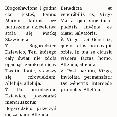
Błogosławiona i godna
Benedícta et
czci jesteś, Panno
venerábilis es, Virgo
Maryjo, któraś bez
María: quæ sine tactu
naruszenia dziewictwa
pudóris invénta es
stała się Matką
Mater Salvatóris.
Zbawiciela.
℣. Virgo, Dei Génetrix,
℣. Bogarodzico
quem totus non capit
Dziewico, Ten, którego
orbis, in tua se clausit
cały świat nie zdoła
víscera factus homo.
ogarnąć, zamknął się w
Allelúja, allelúja.
Twoim łonie, stawszy
℣. Post partum, Virgo,
się człowiekiem.
invioláta permansísti:
Alleluja, alleluja.
Dei Génetrix, intercéde
℣. Po porodzeniu,
pro nobis. Allelúja.
Dziewico, pozostałaś
nienaruszona;
Bogarodzico, przyczyń
się za nami. Alleluja.