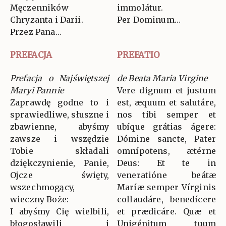
Męczenników
immolátur.
Chryzanta i Darii.
Per Dominum…
Przez Pana…
PREFACJA
PREFATIO
Prefacja o Najświętszej
de Beata Maria Virgine
Maryi Pannie
Vere dignum et justum
Zaprawdę godne to i
est, æquum et salutáre,
sprawiedliwe, słuszne i
nos tibi semper et
zbawienne, abyśmy
ubíque grátias ágere:
zawsze i wszędzie
Dómine sancte, Pater
Tobie składali
omnípotens, ætérne
dziękczynienie, Panie,
Deus: Et te in
Ojcze święty,
veneratióne beátæ
wszechmogący,
Maríæ semper Vírginis
wieczny Boże:
collaudáre, benedícere
I abyśmy Cię wielbili,
et prædicáre. Quæ et
błogosławili i
Unigénitum tuum