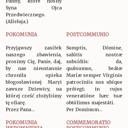
Panny, które nosiły
Syna Ojca
Przedwiecznego.
(Alleluja.)
POKOMUNIA
POSTCOMMUNIO
Przyjąwszy zasiłek
Sumptis, Dómine,
naszego zbawienia,
salútis nostræ
prosimy Cię, Panie, daj,
subsídiis: da,
by nas nieustannie
quǽsumus, beátæ
chroniła opieka
Maríæ semper Vírginis
błogosławionej Maryi
patrocíniis nos ubíque
zawsze Dziewicy, na
prótegi; in cujus
której cześć złożyliśmy
veneratióne hæc tuæ
tę ofiarę.
obtúlimus majestáti.
Przez Pana…
Per Dominum…
POKOMUNIA
COMMEMORATIO