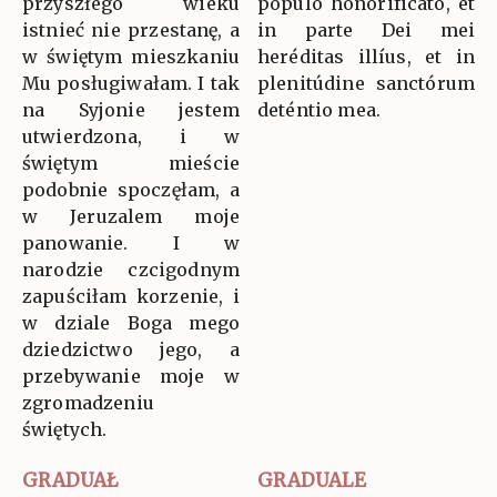
przyszłego wieku
pópulo honorificáto, et
istnieć nie przestanę, a
in parte Dei mei
w świętym mieszkaniu
heréditas illíus, et in
Mu posługiwałam. I tak
plenitúdine sanctórum
na Syjonie jestem
deténtio mea.
utwierdzona, i w
świętym mieście
podobnie spoczęłam, a
w Jeruzalem moje
panowanie. I w
narodzie czcigodnym
zapuściłam korzenie, i
w dziale Boga mego
dziedzictwo jego, a
przebywanie moje w
zgromadzeniu
świętych.
GRADUAŁ
GRADUALE