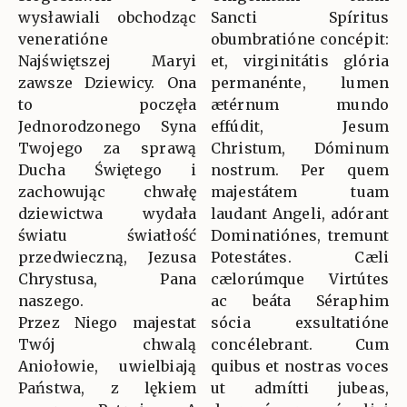
wysławiali obchodząc
Sancti Spíritus
veneratióne
obumbratióne concépit:
Najświętszej Maryi
et, virginitátis glória
zawsze Dziewicy. Ona
permanénte, lumen
to poczęła
ætérnum mundo
Jednorodzonego Syna
effúdit, Jesum
Twojego za sprawą
Christum, Dóminum
Ducha Świętego i
nostrum. Per quem
zachowując chwałę
majestátem tuam
dziewictwa wydała
laudant Angeli, adórant
światu światłość
Dominatiónes, tremunt
przedwieczną, Jezusa
Potestátes. Cæli
Chrystusa, Pana
cælorúmque Virtútes
naszego.
ac beáta Séraphim
Przez Niego majestat
sócia exsultatióne
Twój chwalą
concélebrant. Cum
Aniołowie, uwielbiają
quibus et nostras voces
Państwa, z lękiem
ut admítti jubeas,