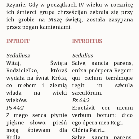
Rzymie. Gdy w początkach IV wieku w rocznicę
ich śmierci grupa chrześcijan zebrała się przy
ich grobie na Mszę świętą, została zasypana
przez pogan kamieniami.
INTROIT
INTROITUS
Seduliusz
Sedulius
Witaj, Święta
Salve, sancta parens,
Rodzicielko, któraś
eníxa puérpera Regem:
wydała na świat Króla,
qui cælum terrámque
co niebem i ziemią
regit in sǽcula
włada na wieki
sæculórum.
wieków.
Ps 44:2
Ps 44:2
Eructávit cor meum
Z mego serca płynie
verbum bonum: dico
piękne słowo; pieśń
ego ópera mea Regi.
moją śpiewam dla
Glória Patri…
Króla.
Salve, sancta parens,