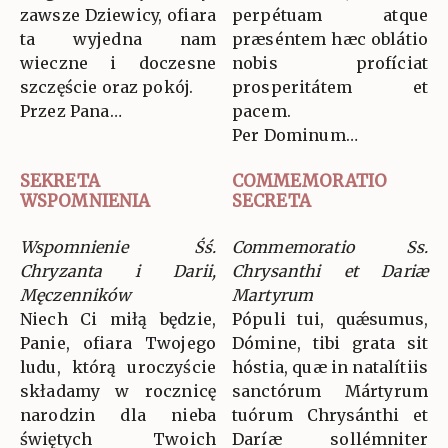
zawsze Dziewicy, ofiara
perpétuam atque
ta wyjedna nam
præséntem hæc oblátio
wieczne i doczesne
nobis profíciat
szczęście oraz pokój.
prosperitátem et
Przez Pana…
pacem.
Per Dominum…
SEKRETA
COMMEMORATIO
WSPOMNIENIA
SECRETA
Wspomnienie Śś.
Commemoratio Ss.
Chryzanta i Darii,
Chrysanthi et Dariæ
Męczenników
Martyrum
Niech Ci miłą będzie,
Pópuli tui, quǽsumus,
Panie, ofiara Twojego
Dómine, tibi grata sit
ludu, którą uroczyście
hóstia, quæ in natalítiis
składamy w rocznicę
sanctórum Mártyrum
narodzin dla nieba
tuórum Chrysánthi et
świętych Twoich
Daríæ sollémniter