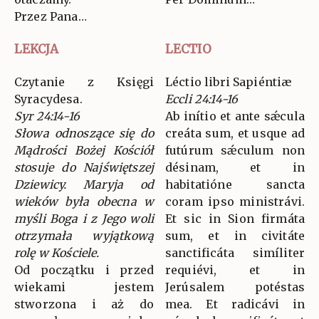
Przez Pana…
LEKCJA
LECTIO
Czytanie z Księgi
Léctio libri Sapiéntiæ
Syracydesa.
Eccli 24:14-16
Syr 24:14-16
Ab inítio et ante sǽcula
Słowa odnoszące się do
creáta sum, et usque ad
Mądrości Bożej Kościół
futúrum sǽculum non
stosuje do Najświętszej
désinam, et in
Dziewicy. Maryja od
habitatióne sancta
wieków była obecna w
coram ipso ministrávi.
myśli Boga i z Jego woli
Et sic in Sion firmáta
otrzymała wyjątkową
sum, et in civitáte
rolę w Kościele.
sanctificáta simíliter
Od początku i przed
requiévi, et in
wiekami jestem
Jerúsalem potéstas
stworzona i aż do
mea. Et radicávi in