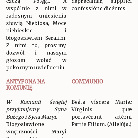
czczą Potęgi. A
deprecámur, súpplici
wspólnie z nimi w
confessióne dicéntes:
radosnym uniesieniu
sławią Niebiosa, Moce
niebieskie i
błogosławieni Serafini.
Z nimi to, prosimy,
dozwól i naszym
głosom wołać w
pokornym uwielbieniu:
ANTYFONA NA
COMMUNIO
KOMUNIĘ
W Komunii świętej
Beáta víscera Maríæ
przyjmujemy Syna
Vírginis, quæ
Bożego i Syna Maryi.
portavérunt ætérni
Błogosławione
Patris Fílium. (Allelúja.)
wnętrzności Maryi