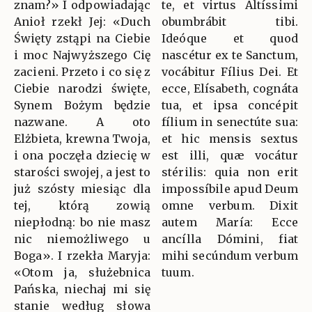
znam?» I odpowiadając
te, et virtus Altíssimi
Anioł rzekł Jej: «Duch
obumbrábit tibi.
Święty zstąpi na Ciebie
Ideóque et quod
i moc Najwyższego Cię
nascétur ex te Sanctum,
zacieni. Przeto i co się z
vocábitur Fílius Dei. Et
Ciebie narodzi święte,
ecce, Elísabeth, cognáta
Synem Bożym będzie
tua, et ipsa concépit
nazwane. A oto
fílium in senectúte sua:
Elżbieta, krewna Twoja,
et hic mensis sextus
i ona poczęła dziecię w
est illi, quæ vocátur
starości swojej, a jest to
stérilis: quia non erit
już szósty miesiąc dla
impossíbile apud Deum
tej, którą zowią
omne verbum. Dixit
niepłodną: bo nie masz
autem María: Ecce
nic niemożliwego u
ancílla Dómini, fiat
Boga». I rzekła Maryja:
mihi secúndum verbum
«Otom ja, służebnica
tuum.
Pańska, niechaj mi się
stanie według słowa