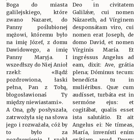
Boga do miasta
Deo in civitatem
galilejskiego, które
Galilǽæ, cui nomen
zwano Nazaret, do
Názareth, ad Vírginem
Panny poślubionej
desponsátam viro, cui
mężowi, któremu było
nomen erat Joseph, de
na imię Józef, z domu
domo David, et nomen
Dawidowego, a imię
Vírginis María. Et
Panny Maryja. I
ingréssus Angelus ad
wszedłszy do Niej Anioł
eam, dixit: Ave, grátia
rzekł: «Bądź
plena; Dóminus tecum:
pozdrowiona, łaski
benedícta tu in
pełna, Pan z Tobą,
muliéribus. Quæ cum
błogosławionaś Ty
audísset, turbáta est in
między niewiastami».
sermóne ejus: et
A Ona, gdy posłyszała,
cogitábat, qualis esset
zatrwożyła się na słowa
ista salutátio. Et ait
jego i rozważała, cóż by
Angelus ei: Ne tímeas,
to było za
María, invenísti enim
pozdrowienie. I rzekł
grátiam apud Deum: