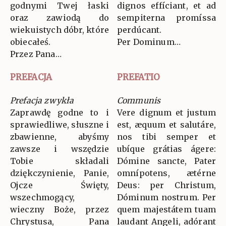
godnymi Twej łaski
dignos effíciant, et ad
oraz zawiodą do
sempiterna promíssa
wiekuistych dóbr, które
perdúcant.
obiecałeś.
Per Dominum…
Przez Pana…
PREFACJA
PREFATIO
Prefacja zwykła
Communis
Zaprawdę godne to i
Vere dignum et justum
sprawiedliwe, słuszne i
est, æquum et salutáre,
zbawienne, abyśmy
nos tibi semper et
zawsze i wszędzie
ubíque grátias ágere:
Tobie składali
Dómine sancte, Pater
dziękczynienie, Panie,
omnípotens, ætérne
Ojcze Święty,
Deus: per Christum,
wszechmogący,
Dóminum nostrum. Per
wieczny Boże, przez
quem majestátem tuam
Chrystusa, Pana
laudant Angeli, adórant