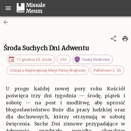
Missale
Meum
Środa Suchych Dni Adwentu
17 grudnia 25, środa
2 kl.
Szaty fioletowe
Stacja u Najświętszej Maryi Panny Większej
Pallotinum s. 55
U progu każdej nowej pory roku Kościół
poświęca trzy dni tygodnia — środę, piątek i
sobotę — na post i modlitwę, aby uprosić
błogosławieństwo Boże dla pracy ludzkiej oraz
dla duchownych, którzy otrzymują w sobotę
święcenia. Suche Dni zimowe przypadające w
Adwencie przybrały ponadto charakter