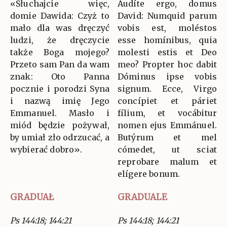
«Słuchajcie więc,
Audíte ergo, domus
domie Dawida: Czyż to
David: Numquid parum
mało dla was dręczyć
vobis est, moléstos
ludzi, że dręczycie
esse homínibus, quia
także Boga mojego?
molesti estis et Deo
Przeto sam Pan da wam
meo? Propter hoc dabit
znak: Oto Panna
Dóminus ipse vobis
pocznie i porodzi Syna
signum. Ecce, Virgo
i nazwą imię Jego
concípiet et páriet
Emmanuel. Masło i
fílium, et vocábitur
miód będzie pożywał,
nomen ejus Emmánuel.
by umiał zło odrzucać, a
Butýrum et mel
wybierać dobro».
cómedet, ut sciat
reprobare malum et
elígere bonum.
GRADUAŁ
GRADUALE
Ps 144:18; 144:21
Ps 144:18; 144:21