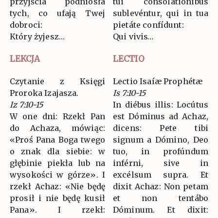
przyjścia podniosła
tui consolatiónibus
tych, co ufają Twej
sublevéntur, qui in tua
dobroci:
pietáte confídunt:
Który żyjesz…
Qui vivis…
LEKCJA
LECTIO
Czytanie z Księgi
Lectio Isaíæ Prophétæ
Proroka Izajasza.
Is 7:10-15
Iz 7:10-15
In diébus illis: Locútus
W one dni: Rzekł Pan
est Dóminus ad Achaz,
do Achaza, mówiąc:
dicens: Pete tibi
«Proś Pana Boga twego
signum a Dómino, Deo
o znak dla siebie: w
tuo, in profúndum
głębinie piekła lub na
inférni, sive in
wysokości w górze». I
excélsum supra. Et
rzekł Achaz: «Nie będę
dixit Achaz: Non petam
prosił i nie będę kusił
et non tentábo
Pana». I rzekł:
Dóminum. Et dixit: