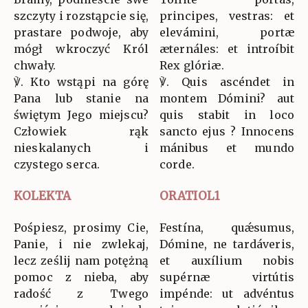
szczyty i rozstąpcie się,
principes, vestras: et
prastare podwoje, aby
elevámini, portæ
mógł wkroczyć Król
æternáles: et introíbit
chwały.
Rex glóriæ.
℣. Kto wstąpi na górę
℣. Quis ascéndet in
Pana lub stanie na
montem Dómini? aut
świętym Jego miejscu?
quis stabit in loco
Człowiek rąk
sancto ejus ? Innocens
nieskalanych i
mánibus et mundo
czystego serca.
corde.
KOLEKTA
ORATIOL1
Pośpiesz, prosimy Cie,
Festína, quǽsumus,
Panie, i nie zwlekaj,
Dómine, ne tardáveris,
lecz ześlij nam potężną
et auxílium nobis
pomoc z nieba, aby
supérnæ virtútis
radość z Twego
impénde: ut advéntus