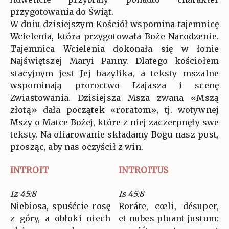
przygotowania do Świąt.
W dniu dzisiejszym Kościół wspomina tajemnicę
Wcielenia, która przygotowała Boże Narodzenie.
Tajemnica Wcielenia dokonała się w łonie
Najświętszej Maryi Panny. Dlatego kościołem
stacyjnym jest Jej bazylika, a teksty mszalne
wspominają proroctwo Izajasza i scenę
Zwiastowania. Dzisiejsza Msza zwana «Mszą
złotą» dała początek «roratom», tj. wotywnej
Mszy o Matce Bożej, które z niej zaczerpnęły swe
teksty. Na ofiarowanie składamy Bogu nasz post,
prosząc, aby nas oczyścił z win.
INTROIT
INTROITUS
Iz 45:8
Is 45:8
Niebiosa, spuśćcie rosę
Roráte, cœli, désuper,
z góry, a obłoki niech
et nubes pluant justum: