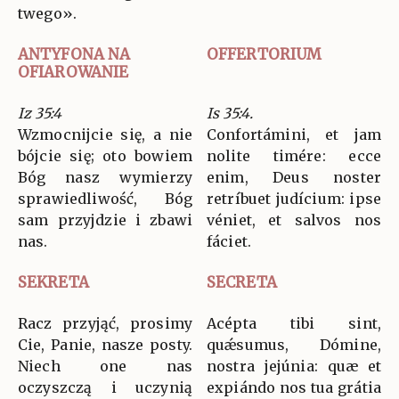
twego».
ANTYFONA NA
OFFERTORIUM
OFIAROWANIE
Iz 35:4
Is 35:4.
Wzmocnijcie się, a nie
Confortámini, et jam
bójcie się; oto bowiem
nolite timére: ecce
Bóg nasz wymierzy
enim, Deus noster
sprawiedliwość, Bóg
retríbuet judícium: ipse
sam przyjdzie i zbawi
véniet, et salvos nos
nas.
fáciet.
SEKRETA
SECRETA
Racz przyjąć, prosimy
Acépta tibi sint,
Cie, Panie, nasze posty.
quǽsumus, Dómine,
Niech one nas
nostra jejúnia: quæ et
oczyszczą i uczynią
expiándo nos tua grátia