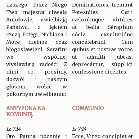
naszego. Przez Niego
Dominatiónes, tremunt
Twój majestat chwalą
Potestátes. Cæli
Aniołowie, uwielbiają
cælorúmque Virtútes
Państwa, z lękiem
ac beáta Séraphim
czczą Potęgi, Niebiosa i
sócia exsultatióne
Moce niebios oraz
concélebrant. Cum
błogosławieni Serafini
quibus et nostras voces
we wspólnej
ut admítti jubeas,
wysławiają radości. Z
deprecámur, súpplici
nimi to, prosimy,
confessione dicéntes:
dozwól i naszym
głosom wołać w
pokornym uwielbieniu:
ANTYFONA NA
COMMUNIO
KOMUNIĘ
Iz 7:14
Is 7:14
Oto Panna pocznie i
Ecce, Virgo concípiet et