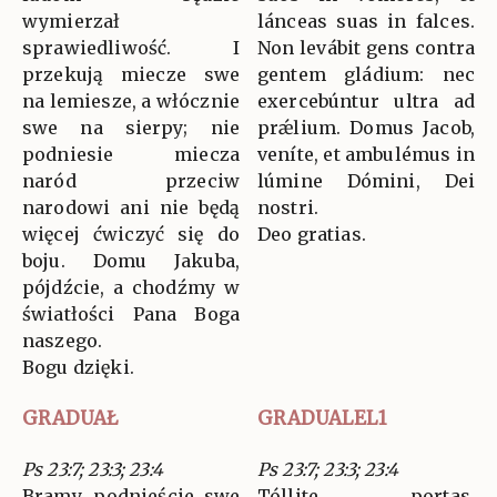
wymierzał
lánceas suas in falces.
sprawiedliwość. I
Non levábit gens contra
przekują miecze swe
gentem gládium: nec
na lemiesze, a włócznie
exercebúntur ultra ad
swe na sierpy; nie
prǽlium. Domus Jacob,
podniesie miecza
veníte, et ambulémus in
naród przeciw
lúmine Dómini, Dei
narodowi ani nie będą
nostri.
więcej ćwiczyć się do
Deo gratias.
boju. Domu Jakuba,
pójdźcie, a chodźmy w
światłości Pana Boga
naszego.
Bogu dzięki.
GRADUAŁ
GRADUALEL1
Ps 23:7; 23:3; 23:4
Ps 23:7; 23:3; 23:4
Bramy, podnieście swe
Tóllite portas,