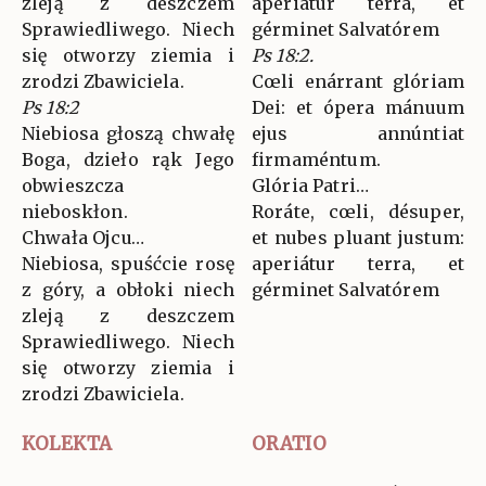
zleją z deszczem
aperiátur terra, et
Sprawiedliwego. Niech
gérminet Salvatórem
się otworzy ziemia i
Ps 18:2.
zrodzi Zbawiciela.
Cœli enárrant glóriam
Ps 18:2
Dei: et ópera mánuum
Niebiosa głoszą chwałę
ejus annúntiat
Boga, dzieło rąk Jego
firmaméntum.
obwieszcza
Glória Patri…
nieboskłon.
Roráte, cœli, désuper,
Chwała Ojcu…
et nubes pluant justum:
Niebiosa, spuśćcie rosę
aperiátur terra, et
z góry, a obłoki niech
gérminet Salvatórem
zleją z deszczem
Sprawiedliwego. Niech
się otworzy ziemia i
zrodzi Zbawiciela.
KOLEKTA
ORATIO