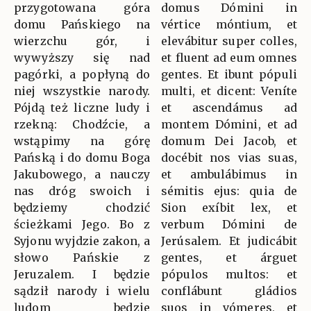
przygotowana góra
domus Dómini in
domu Pańskiego na
vértice móntium, et
wierzchu gór, i
elevábitur super colles,
wywyższy się nad
et fluent ad eum omnes
pagórki, a popłyną do
gentes. Et ibunt pópuli
niej wszystkie narody.
multi, et dicent: Veníte
Pójdą też liczne ludy i
et ascendámus ad
rzekną: Chodźcie, a
montem Dómini, et ad
wstąpimy na górę
domum Dei Jacob, et
Pańską i do domu Boga
docébit nos vias suas,
Jakubowego, a nauczy
et ambulábimus in
nas dróg swoich i
sémitis ejus: quia de
będziemy chodzić
Sion exíbit lex, et
ścieżkami Jego. Bo z
verbum Dómini de
Syjonu wyjdzie zakon, a
Jerúsalem. Et judicábit
słowo Pańskie z
gentes, et árguet
Jeruzalem. I będzie
pópulos multos: et
sądził narody i wielu
conflábunt gládios
ludom będzie
suos in vómeres, et