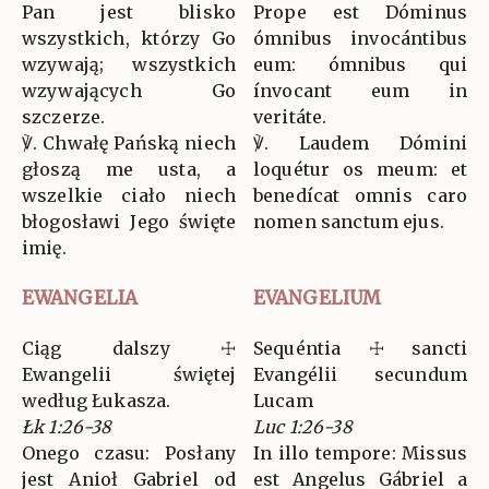
Pan jest blisko
Prope est Dóminus
wszystkich, którzy Go
ómnibus invocántibus
wzywają; wszystkich
eum: ómnibus qui
wzywających Go
ínvocant eum in
szczerze.
veritáte.
℣. Chwałę Pańską niech
℣. Laudem Dómini
głoszą me usta, a
loquétur os meum: et
wszelkie ciało niech
benedícat omnis caro
błogosławi Jego święte
nomen sanctum ejus.
imię.
EWANGELIA
EVANGELIUM
Ciąg dalszy ☩
Sequéntia ☩ sancti
Ewangelii świętej
Evangélii secundum
według Łukasza.
Lucam
Łk 1:26-38
Luc 1:26-38
Onego czasu: Posłany
In illo tempore: Missus
jest Anioł Gabriel od
est Angelus Gábriel a