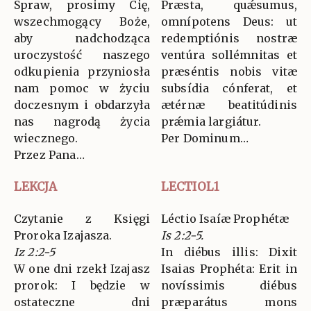
Spraw, prosimy Cię,
Præsta, quǽsumus,
wszechmogący Boże,
omnípotens Deus: ut
aby nadchodząca
redemptiónis nostræ
uroczystość naszego
ventúra sollémnitas et
odkupienia przyniosła
præséntis nobis vitæ
nam pomoc w życiu
subsídia cónferat, et
doczesnym i obdarzyła
ætérnæ beatitúdinis
nas nagrodą życia
prǽmia largiátur.
wiecznego.
Per Dominum…
Przez Pana…
LEKCJA
LECTIOL1
Czytanie z Księgi
Léctio Isaíæ Prophétæ
Proroka Izajasza.
Is 2:2-5.
Iz 2:2-5
In diébus illis: Dixit
W one dni rzekł Izajasz
Isaias Prophéta: Erit in
prorok: I będzie w
novíssimis diébus
ostateczne dni
præparátus mons