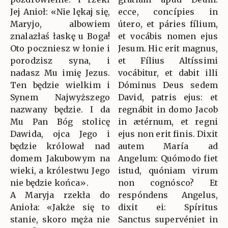
Jej Anioł: «Nie lękaj się,
ecce, concípies in
Maryjo, albowiem
útero, et páries fílium,
znalazłaś łaskę u Boga!
et vocábis nomen ejus
Oto poczniesz w łonie i
Jesum. Hic erit magnus,
porodzisz syna, i
et Fílius Altíssimi
nadasz Mu imię Jezus.
vocábitur, et dabit illi
Ten będzie wielkim i
Dóminus Deus sedem
Synem Najwyższego
David, patris ejus: et
nazwany będzie. I da
regnábit in domo Jacob
Mu Pan Bóg stolicę
in ætérnum, et regni
Dawida, ojca Jego i
ejus non erit finis. Dixit
będzie królował nad
autem María ad
domem Jakubowym na
Angelum: Quómodo fiet
wieki, a królestwu Jego
istud, quóniam virum
nie będzie końca».
non cognósco? Et
A Maryja rzekła do
respóndens Angelus,
Anioła: «Jakże się to
dixit ei: Spíritus
stanie, skoro męża nie
Sanctus supervéniet in