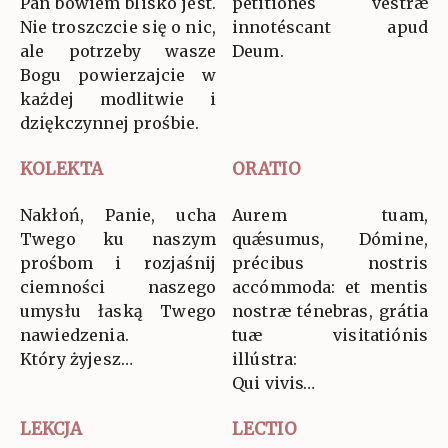
Pan bowiem blisko jest.
petitiónes vestræ
Nie troszczcie się o nic,
innotéscant apud
ale potrzeby wasze
Deum.
Bogu powierzajcie w
każdej modlitwie i
dziękczynnej prośbie.
KOLEKTA
ORATIO
Nakłoń, Panie, ucha
Aurem tuam,
Twego ku naszym
quǽsumus, Dómine,
prośbom i rozjaśnij
précibus nostris
ciemności naszego
accómmoda: et mentis
umysłu łaską Twego
nostræ ténebras, grátia
nawiedzenia.
tuæ visitatiónis
Który żyjesz…
illústra:
Qui vivis…
LEKCJA
LECTIO