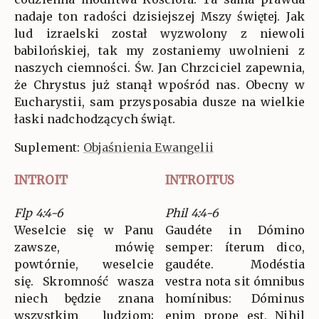
nadaje ton radości dzisiejszej Mszy świętej. Jak
lud izraelski został wyzwolony z niewoli
babilońskiej, tak my zostaniemy uwolnieni z
naszych ciemności. Św. Jan Chrzciciel zapewnia,
że Chrystus już stanął wpośród nas. Obecny w
Eucharystii, sam przysposabia dusze na wielkie
łaski nadchodzących świąt.
Suplement:
Objaśnienia Ewangelii
INTROIT
INTROITUS
Flp 4:4-6
Phil 4:4-6
Weselcie się w Panu
Gaudéte in Dómino
zawsze, mówię
semper: íterum dico,
powtórnie, weselcie
gaudéte. Modéstia
się. Skromność wasza
vestra nota sit ómnibus
niech będzie znana
homínibus: Dóminus
wszystkim ludziom;
enim prope est. Nihil