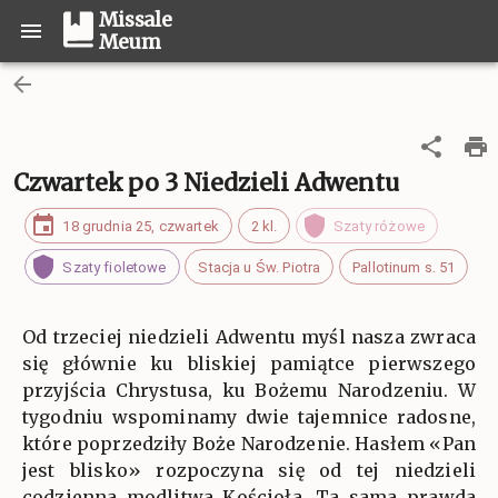
Missale
Meum
Czwartek po 3 Niedzieli Adwentu
18 grudnia 25, czwartek
2 kl.
Szaty różowe
Szaty fioletowe
Stacja u Św. Piotra
Pallotinum s. 51
Od trzeciej niedzieli Adwentu myśl nasza zwraca
się głównie ku bliskiej pamiątce pierwszego
przyjścia Chrystusa, ku Bożemu Narodzeniu. W
tygodniu wspominamy dwie tajemnice radosne,
które poprzedziły Boże Narodzenie. Hasłem «Pan
jest blisko» rozpoczyna się od tej niedzieli
codzienna modlitwa Kościoła. Ta sama prawda