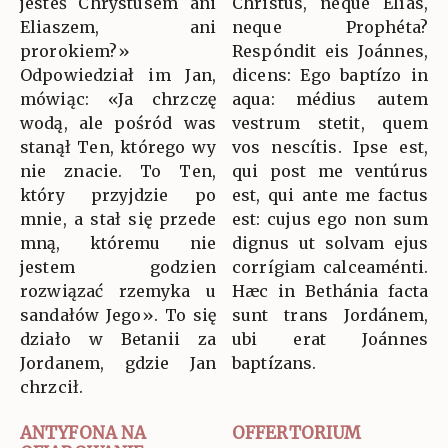
jesteś Chrystusem ani
Christus, neque Elías,
Eliaszem, ani
neque Prophéta?
prorokiem?»
Respóndit eis Joánnes,
Odpowiedział im Jan,
dicens: Ego baptízo in
mówiąc: «Ja chrzczę
aqua: médius autem
wodą, ale pośród was
vestrum stetit, quem
stanął Ten, którego wy
vos nescítis. Ipse est,
nie znacie. To Ten,
qui post me ventúrus
który przyjdzie po
est, qui ante me factus
mnie, a stał się przede
est: cujus ego non sum
mną, któremu nie
dignus ut solvam ejus
jestem godzien
corrígiam calceaménti.
rozwiązać rzemyka u
Hæc in Bethánia facta
sandałów Jego». To się
sunt trans Jordánem,
działo w Betanii za
ubi erat Joánnes
Jordanem, gdzie Jan
baptízans.
chrzcił.
ANTYFONA NA
OFFERTORIUM