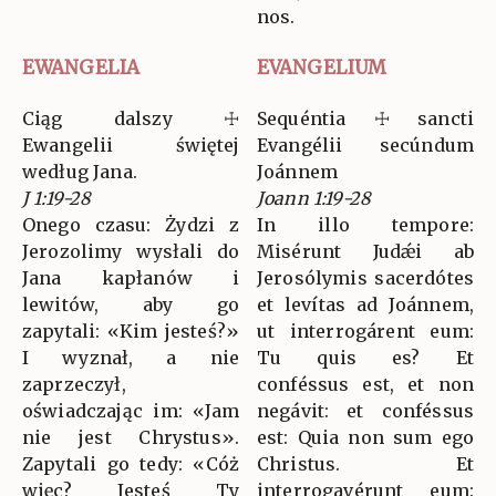
nos.
EWANGELIA
EVANGELIUM
Ciąg dalszy ☩
Sequéntia ☩ sancti
Ewangelii świętej
Evangélii secúndum
według Jana.
Joánnem
J 1:19-28
Joann 1:19-28
Onego czasu: Żydzi z
In illo tempore:
Jerozolimy wysłali do
Misérunt Judǽi ab
Jana kapłanów i
Jerosólymis sacerdótes
lewitów, aby go
et levítas ad Joánnem,
zapytali: «Kim jesteś?»
ut interrogárent eum:
I wyznał, a nie
Tu quis es? Et
zaprzeczył,
conféssus est, et non
oświadczając im: «Jam
negávit: et conféssus
nie jest Chrystus».
est: Quia non sum ego
Zapytali go tedy: «Cóż
Christus. Et
więc? Jesteś Ty
interrogavérunt eum: