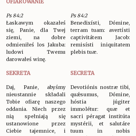
OFIAROWANIE
Ps 84:2
Ps 84:2
Łaskawym okazałeś
Benedixísti, Dómine,
się, Panie, dla Twej
terram tuam: avertísti
ziemi, na dobre
captivitátem Jacob:
odmieniłeś los Jakuba:
remisísti iniquitatem
ludowi Twemu
plebis tuæ.
darowałeś winę.
SEKRETA
SECRETA
Daj, Panie, abyśmy
Devotiónis nostræ tibi,
nieustannie składali
quǽsumus, Dómine,
Tobie ofiarę naszego
hóstia júgiter
oddania. Niech przez
immolétur: quæ et
nią spełniają się
sacri péragat institúta
ustanowione przez
mystérii, et salutáre
Ciebie tajemnice, i
tuum in nobis