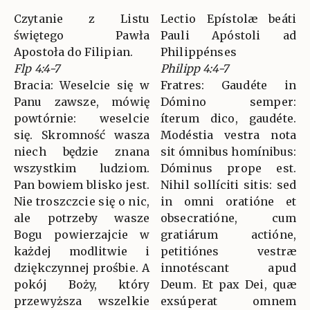
Czytanie z Listu
Lectio Epístolæ beáti
świętego Pawła
Pauli Apóstoli ad
Apostoła do Filipian.
Philippénses
Flp 4:4-7
Philipp 4:4-7
Bracia: Weselcie się w
Fratres: Gaudéte in
Panu zawsze, mówię
Dómino semper:
powtórnie: weselcie
íterum dico, gaudéte.
się. Skromność wasza
Modéstia vestra nota
niech będzie znana
sit ómnibus homínibus:
wszystkim ludziom.
Dóminus prope est.
Pan bowiem blisko jest.
Nihil sollíciti sitis: sed
Nie troszczcie się o nic,
in omni oratióne et
ale potrzeby wasze
obsecratióne, cum
Bogu powierzajcie w
gratiárum actióne,
każdej modlitwie i
petitiónes vestræ
dziękczynnej prośbie. A
innotéscant apud
pokój Boży, który
Deum. Et pax Dei, quæ
przewyższa wszelkie
exsúperat omnem