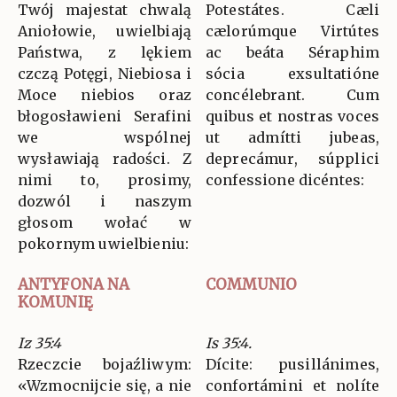
Twój majestat chwalą
Potestátes. Cæli
Aniołowie, uwielbiają
cælorúmque Virtútes
Państwa, z lękiem
ac beáta Séraphim
czczą Potęgi, Niebiosa i
sócia exsultatióne
Moce niebios oraz
concélebrant. Cum
błogosławieni Serafini
quibus et nostras voces
we wspólnej
ut admítti jubeas,
wysławiają radości. Z
deprecámur, súpplici
nimi to, prosimy,
confessione dicéntes:
dozwól i naszym
głosom wołać w
pokornym uwielbieniu:
ANTYFONA NA
COMMUNIO
KOMUNIĘ
Iz 35:4
Is 35:4.
Rzeczcie bojaźliwym:
Dícite: pusillánimes,
«Wzmocnijcie się, a nie
confortámini et nolíte