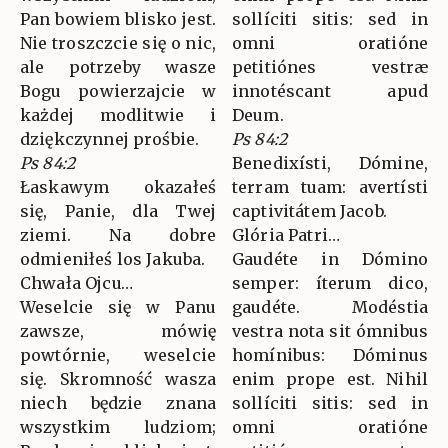
Pan bowiem blisko jest.
sollíciti sitis: sed in
Nie troszczcie się o nic,
omni oratióne
ale potrzeby wasze
petitiónes vestræ
Bogu powierzajcie w
innotéscant apud
każdej modlitwie i
Deum.
dziękczynnej prośbie.
Ps 84:2
Ps 84:2
Benedixísti, Dómine,
Łaskawym okazałeś
terram tuam: avertísti
się, Panie, dla Twej
captivitátem Jacob.
ziemi. Na dobre
Glória Patri…
odmieniłeś los Jakuba.
Gaudéte in Dómino
Chwała Ojcu…
semper: íterum dico,
Weselcie się w Panu
gaudéte. Modéstia
zawsze, mówię
vestra nota sit ómnibus
powtórnie, weselcie
homínibus: Dóminus
się. Skromność wasza
enim prope est. Nihil
niech będzie znana
sollíciti sitis: sed in
wszystkim ludziom;
omni oratióne