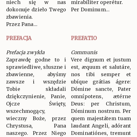
niech się w nas
mirabíliter operétur.
dokonuje dzieło Twego
Per Dominum…
zbawienia.
Przez Pana…
PREFACJA
PREFATIO
Prefacja zwykła
Communis
Zaprawdę godne to i
Vere dignum et justum
sprawiedliwe, słuszne i
est, æquum et salutáre,
zbawienne, abyśmy
nos tibi semper et
zawsze i wszędzie
ubíque grátias ágere:
Tobie składali
Dómine sancte, Pater
dziękczynienie, Panie,
omnípotens, ætérne
Ojcze Święty,
Deus: per Christum,
wszechmogący,
Dóminum nostrum. Per
wieczny Boże, przez
quem majestátem tuam
Chrystusa, Pana
laudant Angeli, adórant
naszego. Przez Niego
Dominatiónes, tremunt