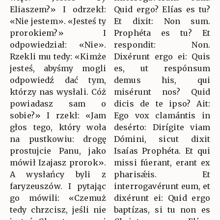
Eliaszem?» I odrzekł:
Quid ergo? Elías es tu?
«Nie jestem». «Jesteś ty
Et dixit: Non sum.
prorokiem?» I
Prophéta es tu? Et
odpowiedział: «Nie».
respondit: Non.
Rzekli mu tedy: «Kimże
Dixérunt ergo ei: Quis
jesteś, abyśmy mogli
es, ut respónsum
odpowiedź dać tym,
demus his, qui
którzy nas wysłali. Cóż
misérunt nos? Quid
powiadasz sam o
dicis de te ipso? Ait:
sobie?» I rzekł: «Jam
Ego vox clamántis in
głos tego, który woła
desérto: Dirígite viam
na pustkowiu: drogę
Dómini, sicut dixit
prostujcie Panu, jako
Isaías Prophéta. Et qui
mówił Izajasz prorok».
missi fúerant, erant ex
A wysłańcy byli z
pharisǽis. Et
faryzeuszów. I pytając
interrogavérunt eum, et
go mówili: «Czemuż
dixérunt ei: Quid ergo
tedy chrzcisz, jeśli nie
baptízas, si tu non es