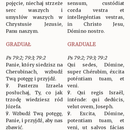
pojęcie, niechaj strzeże
sensum, custódiat
serc waszych i
corda vestra et
umysłów waszych w
intellegéntias vestras,
Chrystusie Jezusie,
in Christo Jesu,
Panu naszym.
Dómino nostro.
GRADUAŁ
GRADUALE
Ps 79:2; 79:3; 79:2
Ps 79:2; 79:3; 79:2
Panie, który siedzisz na
Qui sedes, Dómine,
Cherubinach, wzbudź
super Chérubim, éxcita
Twą potęgę i przyjdź.
poténtiam tuam, et
℣. Pasterzu Izraela
veni.
posłuchaj, Ty, co jak
℣. Qui regis Israël,
trzodę wiedziesz ród
inténde: qui dedúcis,
Józefa.
velut ovem, Joseph.
℣. Wzbudź Twą potęgę,
℣. Excita, Dómine,
Panie, i przyjdź, aby nas
potentiam tuam, et
zbawić.
veni, ut salvos fácias