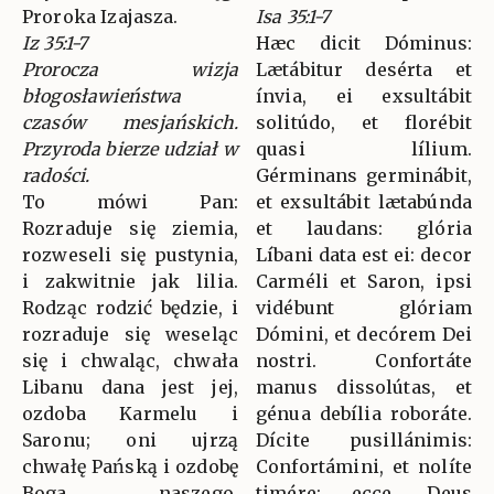
Proroka Izajasza.
Isa 35:1-7
Iz 35:1-7
Hæc dicit Dóminus:
Prorocza wizja
Lætábitur desérta et
błogosławieństwa
ínvia, ei exsultábit
czasów mesjańskich.
solitúdo, et florébit
Przyroda bierze udział w
quasi lílium.
radości.
Gérminans germinábit,
To mówi Pan:
et exsultábit lætabúnda
Rozraduje się ziemia,
et laudans: glória
rozweseli się pustynia,
Líbani data est ei: decor
i zakwitnie jak lilia.
Carméli et Saron, ipsi
Rodząc rodzić będzie, i
vidébunt glóriam
rozraduje się weseląc
Dómini, et decórem Dei
się i chwaląc, chwała
nostri. Confortáte
Libanu dana jest jej,
manus dissolútas, et
ozdoba Karmelu i
génua debília roboráte.
Saronu; oni ujrzą
Dícite pusillánimis:
chwałę Pańską i ozdobę
Confortámini, et nolíte
Boga naszego.
timére: ecce, Deus