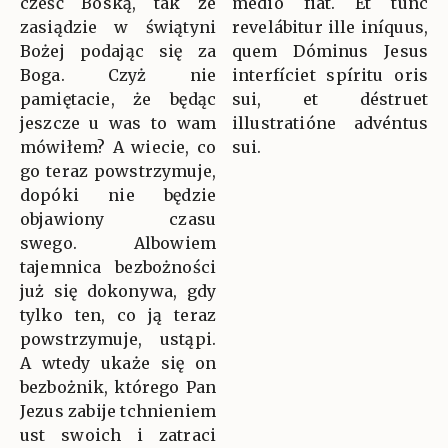
cześć Boską, tak że
médio fiat. Et tunc
zasiądzie w świątyni
revelábitur ille iníquus,
Bożej podając się za
quem Dóminus Jesus
Boga. Czyż nie
interfíciet spíritu oris
pamiętacie, że będąc
sui, et déstruet
jeszcze u was to wam
illustratióne advéntus
mówiłem? A wiecie, co
sui.
go teraz powstrzymuje,
dopóki nie będzie
objawiony czasu
swego. Albowiem
tajemnica bezbożności
już się dokonywa, gdy
tylko ten, co ją teraz
powstrzymuje, ustąpi.
A wtedy ukaże się on
bezbożnik, którego Pan
Jezus zabije tchnieniem
ust swoich i zatraci