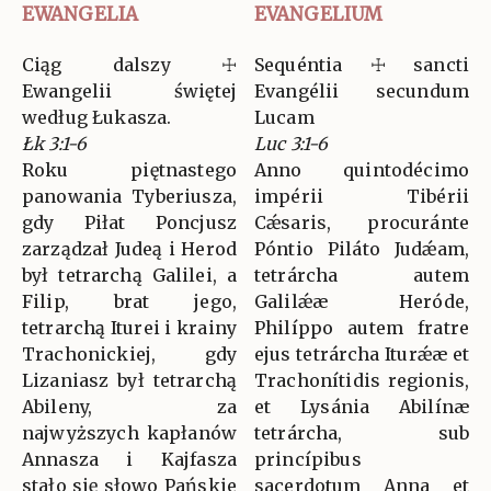
EWANGELIA
EVANGELIUM
Ciąg dalszy ☩
Sequéntia ☩ sancti
Ewangelii świętej
Evangélii secundum
według Łukasza.
Lucam
Łk 3:1-6
Luc 3:1-6
Roku piętnastego
Anno quintodécimo
panowania Tyberiusza,
impérii Tibérii
gdy Piłat Poncjusz
Cǽsaris, procuránte
zarządzał Judeą i Herod
Póntio Piláto Judǽam,
był tetrarchą Galilei, a
tetrárcha autem
Filip, brat jego,
Galilǽæ Heróde,
tetrarchą Iturei i krainy
Philíppo autem fratre
Trachonickiej, gdy
ejus tetrárcha Iturǽæ et
Lizaniasz był tetrarchą
Trachonítidis regionis,
Abileny, za
et Lysánia Abilínæ
najwyższych kapłanów
tetrárcha, sub
Annasza i Kajfasza
princípibus
stało się słowo Pańskie
sacerdotum Anna et