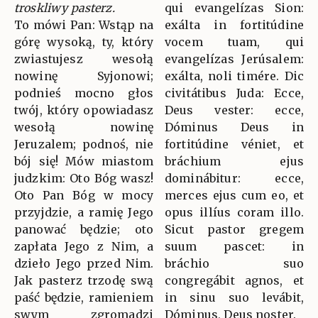
troskliwy pasterz.
qui evangelízas Sion:
To mówi Pan: Wstąp na
exálta in fortitúdine
górę wysoką, ty, który
vocem tuam, qui
zwiastujesz wesołą
evangelízas Jerúsalem:
nowinę Syjonowi;
exálta, noli timére. Dic
podnieś mocno głos
civitátibus Juda: Ecce,
twój, który opowiadasz
Deus vester: ecce,
wesołą nowinę
Dóminus Deus in
Jeruzalem; podnoś, nie
fortitúdine véniet, et
bój się! Mów miastom
bráchium ejus
judzkim: Oto Bóg wasz!
dominábitur: ecce,
Oto Pan Bóg w mocy
merces ejus cum eo, et
przyjdzie, a ramię Jego
opus illíus coram illo.
panować będzie; oto
Sicut pastor gregem
zapłata Jego z Nim, a
suum pascet: in
dzieło Jego przed Nim.
bráchio suo
Jak pasterz trzodę swą
congregábit agnos, et
paść będzie, ramieniem
in sinu suo levábit,
swym zgromadzi
Dóminus, Deus noster.