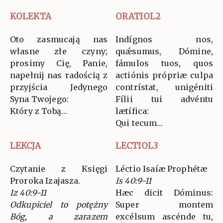
KOLEKTA
ORATIOL2
Oto zasmucają nas
Indígnos nos,
własne złe czyny;
quǽsumus, Dómine,
prosimy Cię, Panie,
fámulos tuos, quos
napełnij nas radością z
actiónis própriæ culpa
przyjścia Jedynego
contrístat, unigéniti
Syna Twojego:
Fílii tui advéntu
Który z Tobą…
lætífica:
Qui tecum…
LEKCJA
LECTIOL3
Czytanie z Księgi
Léctio Isaíæ Prophétæ
Proroka Izajasza.
Is 40:9-11
Iz 40:9-11
Hæc dicit Dóminus:
Odkupiciel to potężny
Super montem
Bóg, a zarazem
excélsum ascénde tu,