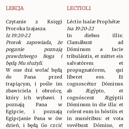
LEKCJA
LECTIOL1
Czytanie z Księgi
Léctio Isaíæ Prophétæ
Proroka Izajasza.
Isa 19:20-22
Iz 19:20-22
In diebus illis:
Prorok zapowiada, że
Clamábunt ad
poganie poznają
Dóminum a facie
prawdziwego Boga i
tribulántis, et mittet eis
będą Mu służyli.
salvatórem et
W one dni wołać będą
propugnatórem, qui
do Pana przed
líberet eos. Et
trapiącym, i pośle im
cognoscétur Dóminus
zbawiciela i obrońcę,
ab Ægýpto, et
który ich wybawi. I
cognóscent Ægýptii
poznają Pana w
Dóminum in die illa: et
Egipcie, i poznają
colent eum in hóstiis et
Egipcjanie Pana w ów
in munéribus: et vota
dzień, i będą Go czcić
vovébunt Dómino, et