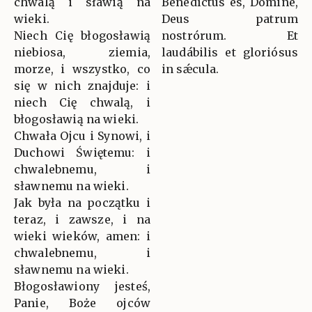
chwalą i sławią na
Benedíctus es, Dómine,
wieki.
Deus patrum
Niech Cię błogosławią
nostrórum. Et
niebiosa, ziemia,
laudábilis et gloriósus
morze, i wszystko, co
in sǽcula.
się w nich znajduje: i
niech Cię chwalą, i
błogosławią na wieki.
Chwała Ojcu i Synowi, i
Duchowi Świętemu: i
chwalebnemu, i
sławnemu na wieki.
Jak była na początku i
teraz, i zawsze, i na
wieki wieków, amen: i
chwalebnemu, i
sławnemu na wieki.
Błogosławiony jesteś,
Panie, Boże ojców