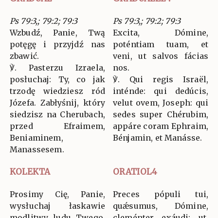
Ps 79:3,; 79:2; 79:3
Ps 79:3,; 79:2; 79:3
Wzbudź, Panie, Twą
Excita, Dómine,
potęgę i przyjdź nas
poténtiam tuam, et
zbawić.
veni, ut salvos fácias
℣. Pasterzu Izraela,
nos.
posłuchaj: Ty, co jak
℣. Qui regis Israël,
trzodę wiedziesz ród
inténde: qui dedúcis,
Józefa. Zabłyśnij, który
velut ovem, Joseph: qui
siedzisz na Cherubach,
sedes super Chérubim,
przed Efraimem,
appáre coram Ephraim,
Beniaminem,
Bénjamin, et Manásse.
Manassesem.
KOLEKTA
ORATIOL4
Prosimy Cię, Panie,
Preces pópuli tui,
wysłuchaj łaskawie
quǽsumus, Dómine,
modlitwy ludu Twego,
cleménter exáudi: ut,