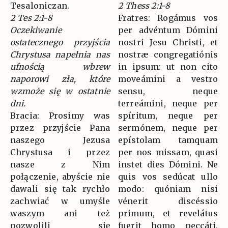
Tesaloniczan.
2 Thess 2:1-8
2 Tes 2:1-8
Fratres: Rogámus vos
Oczekiwanie
per advéntum Dómini
ostatecznego przyjścia
nostri Jesu Christi, et
Chrystusa napełnia nas
nostræ congregatiónis
ufnością wbrew
in ipsum: ut non cito
naporowi zła, które
moveámini a vestro
wzmoże się w ostatnie
sensu, neque
dni.
terreámini, neque per
Bracia: Prosimy was
spíritum, neque per
przez przyjście Pana
sermónem, neque per
naszego Jezusa
epístolam tamquam
Chrystusa i przez
per nos missam, quasi
nasze z Nim
instet dies Dómini. Ne
połączenie, abyście nie
quis vos sedúcat ullo
dawali się tak rychło
modo: quóniam nisi
zachwiać w umyśle
vénerit discéssio
waszym ani też
primum, et revelátus
pozwolili się
fuerit homo peccáti,