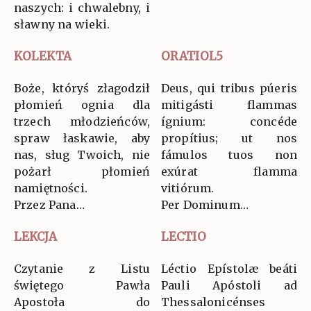
naszych: i chwalebny, i
sławny na wieki.
KOLEKTA
ORATIOL5
Boże, któryś złagodził
Deus, qui tribus púeris
płomień ognia dla
mitigásti flammas
trzech młodzieńców,
ígnium: concéde
spraw łaskawie, aby
propítius; ut nos
nas, sług Twoich, nie
fámulos tuos non
pożarł płomień
exúrat flamma
namiętności.
vitiórum.
Przez Pana…
Per Dominum…
LEKCJA
LECTIO
Czytanie z Listu
Léctio Epístolæ beáti
świętego Pawła
Pauli Apóstoli ad
Apostoła do
Thessalonicénses