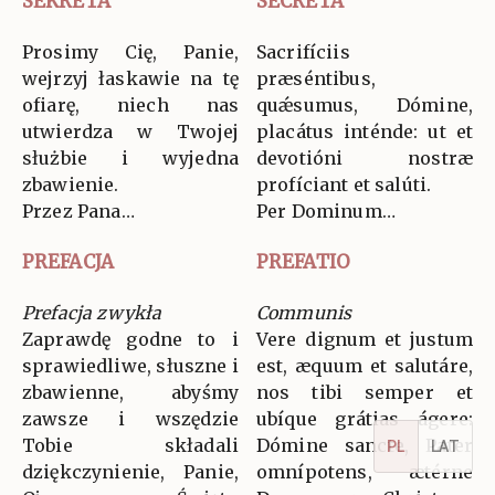
SEKRETA
SECRETA
Prosimy Cię, Panie,
Sacrifíciis
wejrzyj łaskawie na tę
præséntibus,
ofiarę, niech nas
quǽsumus, Dómine,
utwierdza w Twojej
placátus inténde: ut et
służbie i wyjedna
devotióni nostræ
zbawienie.
profíciant et salúti.
Przez Pana…
Per Dominum…
PREFACJA
PREFATIO
Prefacja zwykła
Communis
Zaprawdę godne to i
Vere dignum et justum
sprawiedliwe, słuszne i
est, æquum et salutáre,
zbawienne, abyśmy
nos tibi semper et
zawsze i wszędzie
ubíque grátias ágere:
Tobie składali
Dómine sancte, Pater
PL
LAT
dziękczynienie, Panie,
omnípotens, ætérne