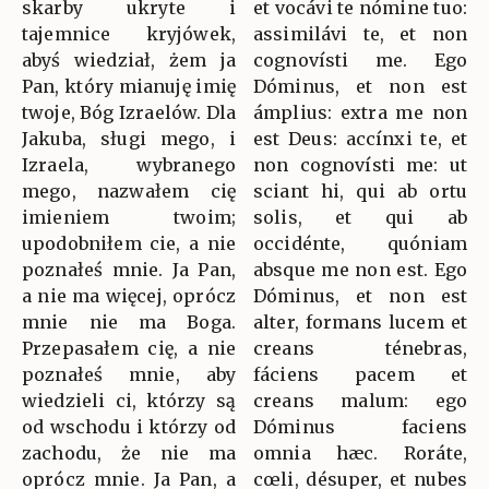
skarby ukryte i
et vocávi te nómine tuo:
tajemnice kryjówek,
assimilávi te, et non
abyś wiedział, żem ja
cognovísti me. Ego
Pan, który mianuję imię
Dóminus, et non est
twoje, Bóg Izraelów. Dla
ámplius: extra me non
Jakuba, sługi mego, i
est Deus: accínxi te, et
Izraela, wybranego
non cognovísti me: ut
mego, nazwałem cię
sciant hi, qui ab ortu
imieniem twoim;
solis, et qui ab
upodobniłem cie, a nie
occidénte, quóniam
poznałeś mnie. Ja Pan,
absque me non est. Ego
a nie ma więcej, oprócz
Dóminus, et non est
mnie nie ma Boga.
alter, formans lucem et
Przepasałem cię, a nie
creans ténebras,
poznałeś mnie, aby
fáciens pacem et
wiedzieli ci, którzy są
creans malum: ego
od wschodu i którzy od
Dóminus faciens
zachodu, że nie ma
omnia hæc. Roráte,
oprócz mnie. Ja Pan, a
cœli, désuper, et nubes