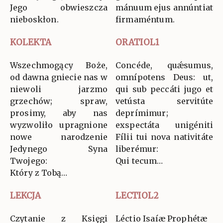
Jego obwieszcza
mánuum ejus annúntiat
nieboskłon.
firmaméntum.
KOLEKTA
ORATIOL1
Wszechmogący Boże,
Concéde, quǽsumus,
od dawna gniecie nas w
omnípotens Deus: ut,
niewoli jarzmo
qui sub peccáti jugo et
grzechów; spraw,
vetústa servitúte
prosimy, aby nas
deprímimur;
wyzwoliło upragnione
exspectáta unigéniti
nowe narodzenie
Fílii tui nova nativitáte
Jedynego Syna
liberémur:
Twojego:
Qui tecum…
Który z Tobą…
LEKCJA
LECTIOL2
Czytanie z Księgi
Léctio Isaíæ Prophétæ