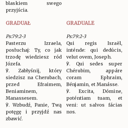
blaskiem swego
przyjścia.
GRADUAŁ
GRADUALE
Ps:79:2-3
Ps:79:2-3
Pasterzu Izraela,
Qui regis Israël,
posłuchaj: Ty, co jak
inténde: qui dedúcis,
trzodę wiedziesz ród
velut ovem, Joseph.
Józefa.
℣. Qui sedes super
℣. Zabłyśnij, który
Chérubim, appáre
siedzisz na Cherubach,
coram Ephraim,
przed Efraimem,
Bénjamin, et Manásse.
Beniaminem,
℣. Excita, Dómine,
Manassesem.
poténtiam tuam, et
℣. Wzbudź, Panie, Twą
veni: ut salvos fácias
potęgę i przyjdź nas
nos.
zbawić.