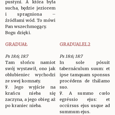
pustyni. A która była
sucha, będzie jeziorem
i spragniona –
źródłami wód. To mówi
Pan wszechmogący.
Bogu dzięki.
GRADUAŁ
GRADUALEL2
Ps 18:6; 18:7
Ps 18:6; 18:7
Tam słońcu namiot
In sole pósuit
swój wystawił, ono jak
tabernáculum suum: et
oblubieniec wychodzi
ipse tamquam sponsus
ze swej komnaty.
procédens de thálamo
℣. Jego wyjście na
suo.
krańcu nieba się
℣. A summo cœlo
zaczyna, a jego obieg aż
egréssio ejus: et
po kraniec nieba.
occúrsus ejus usque ad
summum ejus.