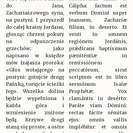
do Jana,
Cáipha: factum est
Zachariaszowego syna,
verbum Domini super
na pustyni. I przyszedł
Joannem, Zacharíæ
do całej krainy Jordanu,
filium, in deserto. Et
głosząc chrzest pokuty
venit in omnem
na odpuszczenie
regiónem Jordánis,
grzechów; jako
prǽdicans baptísmum
napisano w księdze
pæniténtiæ in
mów Izajasza proroka:
remissiónem
«Głos wołającego na
peccatórum, sicut
pustyni: gotujcie drogę
scriptum est in libro
Pańską, torujcie ścieżki
sermónum Isaíæ
Jego. Wszelka dolina
Prophétæ: Vox
będzie wypełniona i
clamántis in desérto:
każda góra i
Paráte viam Dómini:
wzniesienie zniżone
rectas fácite sémitas
będą. Krzywe drogi
ejus: omnis vallis
staną się proste, a ostre
implébitur: et omnis