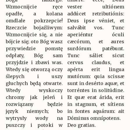
Wzmocnijcie ręce
vester ultiónem
opadłe, a kolana
addúcet retributiónis:
omdlałe pokrzepcie!
Deus ipse véniet, et
Rzeczcie bojaźliwym:
salvábit vos. Tunc
Wzmocnijcie się, a nie
aperiéntur óculi
bójcie się; oto Bóg wasz
cæcórum, et aures
przywiedzie pomstę
surdórum patébunt.
odpłaty, Bóg sam
Tunc sáliet sicut
przyjdzie i zbawi was.
cervus claudus, et
Wtedy się otworzą oczy
apérta erit lingua
ślepych i uszy
mutórum: quia scissæ
głuchych będą otwarte.
sunt in desérto aquæ, et
Wtedy wyskoczy
torréntes in solitúdine.
chromy jak jeleń i
Et quæ erat árida, erit
rozwiązany będzie
in stagnum, et sítiens
język niemych; bo
in fontes aquárum: ait
wytrysły wody na
Dóminus omnípotens.
puszczy i potoki w
Deo gratias.