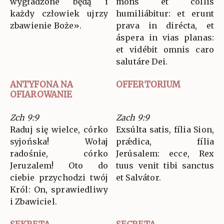
wygładzone będą i
mons et collis
każdy człowiek ujrzy
humiliábitur: et erunt
zbawienie Boże».
prava in dirécta, et
áspera in vias planas:
et vidébit omnis caro
salutáre Dei.
ANTYFONA NA
OFFERTORIUM
OFIAROWANIE
Zch 9:9
Zach 9:9
Raduj się wielce, córko
Exsúlta satis, fília Sion,
syjońska! Wołaj
prǽdica, fília
radośnie, córko
Jerúsalem: ecce, Rex
Jeruzalem! Oto do
tuus venit tibi sanctus
ciebie przychodzi twój
et Salvátor.
Król: On, sprawiedliwy
i Zbawiciel.