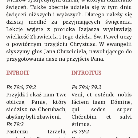
święceń. Także obecnie udziela się w tym dniu
święceń niższych i wyższych. Dlatego należy się
dzisiaj modlić za przyjmujących święcenia.
Lekcje wyjęte z proroka Izajasza wysławiają
wielkość Zbawiciela i Jego dzieła. Św. Paweł uczy
o powtórnym przyjściu Chrystusa. W ewangelii
słyszymy głos Jana Chrzciciela, nawołującego do
przygotowania dusz na przyjście Pana.
INTROIT
INTROITUS
Ps 79:4; 79:2
Ps 79:4; 79:2
Przyjdź i okaż nam Twe
Veni, et osténde nobis
oblicze, Panie, który
fáciem tuam, Dómine,
siedzisz na Cherubach,
qui sedes super
abyśmy byli zbawieni.
Chérubim: et salvi
Ps 79:2
érimus.
Pasterzu Izraela,
Ps 79:2