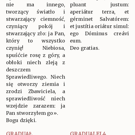
nie ma innego,
pluant justum:
tworzący światło i
aperiátur terra, et
stwarzający ciemność,
gérminet Salvatórem:
czyniący pokój i
et justítia oriátur simul:
stwarzający zło: ja Pan,
ego Dóminus creávi
który to wszystko
eum.
czynię! Niebiosa,
Deo gratias.
spuśćcie rosę z góry, a
obłoki niech zleją z
deszczem
Sprawiedliwego. Niech
się otworzy ziemia i
zrodzi Zbawiciela, a
sprawiedliwość niech
wzejdzie zarazem: ja
Pan stworzyłem go».
Bogu dzięki.
GRADUAŁ
GRADUALEL4