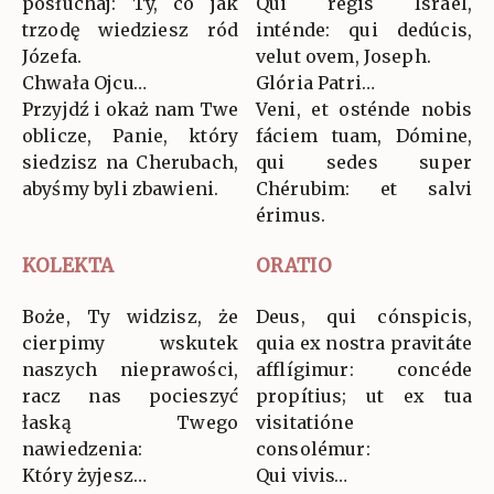
posłuchaj: Ty, co jak
Qui regis Israël,
trzodę wiedziesz ród
inténde: qui dedúcis,
Józefa.
velut ovem, Joseph.
Chwała Ojcu…
Glória Patri…
Przyjdź i okaż nam Twe
Veni, et osténde nobis
oblicze, Panie, który
fáciem tuam, Dómine,
siedzisz na Cherubach,
qui sedes super
abyśmy byli zbawieni.
Chérubim: et salvi
érimus.
KOLEKTA
ORATIO
Boże, Ty widzisz, że
Deus, qui cónspicis,
cierpimy wskutek
quia ex nostra pravitáte
naszych nieprawości,
afflígimur: concéde
racz nas pocieszyć
propítius; ut ex tua
łaską Twego
visitatióne
nawiedzenia:
consolémur:
Który żyjesz…
Qui vivis…