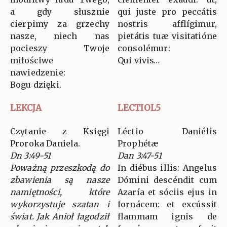
a gdy słusznie
qui juste pro peccátis
cierpimy za grzechy
nostris afflígimur,
nasze, niech nas
pietátis tuæ visitatióne
pocieszy Twoje
consolémur:
miłościwe
Qui vivis…
nawiedzenie:
Bogu dzięki.
LEKCJA
LECTIOL5
Czytanie z Księgi
Léctio Daniélis
Proroka Daniela.
Prophétæ
Dn 3:49-51
Dan 3:47-51
Poważną przeszkodą do
In diébus illis: Angelus
zbawienia są nasze
Dómini descéndit cum
namiętności, które
Azaría et sóciis ejus in
wykorzystuje szatan i
fornácem: et excússit
świat. Jak Anioł łagodził
flammam ignis de