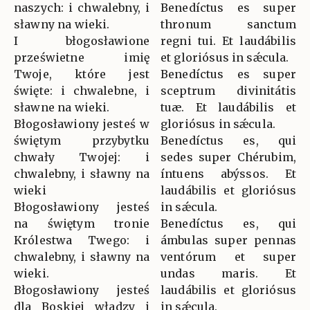
naszych: i chwalebny, i
Benedíctus es super
sławny na wieki.
thronum sanctum
I błogosławione
regni tui. Et laudábilis
prześwietne imię
et gloriósus in sǽcula.
Twoje, które jest
Benedíctus es super
święte: i chwalebne, i
sceptrum divinitátis
sławne na wieki.
tuæ. Et laudábilis et
Błogosławiony jesteś w
gloriósus in sǽcula.
świętym przybytku
Benedíctus es, qui
chwały Twojej: i
sedes super Chérubim,
chwalebny, i sławny na
íntuens abýssos. Et
wieki
laudábilis et gloriósus
Błogosławiony jesteś
in sǽcula.
na świętym tronie
Benedíctus es, qui
Królestwa Twego: i
ámbulas super pennas
chwalebny, i sławny na
ventórum et super
wieki.
undas maris. Et
Błogosławiony jesteś
laudábilis et gloriósus
dla Boskiej władzy i
in sǽcula.