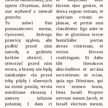
typem Chrystusa, który
fáciem ejus gentes, et
nas wybawił z niewoli
dorsa regum vertam, et
grzechu.
apériam coram eo
To mówi Pan
jánuas, et portæ non
pomazańcowi memu,
claudéntur. Ego ante te
Cyrusowi, którego
ibo: et gloriósos terræ
prawicę ująłem, aby
humiliábo: portas
podbić przed nim
ǽreas cónteram, et
narody, a grzbiety
vectes férreos
królów obrócić, i
confríngam. Et dabo
otworzyć przed nim
tibi thesáuros
wrota, a bramy nie będą
abscónditos et arcána
zamknięte: «Ja przed
secretórum: ut scias,
tobą pójdę i sławnych
quia ego Dóminus, qui
na ziemi poniżę, wrota
voco nomen tuum,
miedziane skruszę i
Deus Israël. Propter
zawory żelazne
servum meum Jacob, et
połamię. I dam ci
Israël electum meum,