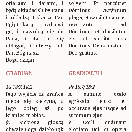
ofiarami i darami, i
solvent. Et percútiet
będą składać śluby Panu
Dóminus Ægýptum
i oddadzą. I skarze Pan
plaga, et sanábit eam: et
Egipt karą, i uzdrowi
revertántur ad
go, i nawrócą się do
Dóminum, et placábitur
Pana, i da im się
eis, et sanábit eos
ubłagać, i uleczy ich
Dóminus, Deus noster.
Pan Bóg nasz.
Deo gratias.
Bogu dzięki.
GRADUAŁ
GRADUALEL1
Ps 18:7; 18:2
Ps 18:7; 18:2
Jego wyjście na krańcu
A summo cœlo
nieba się zaczyna, a
egréssio ejus: et
jego obieg aż po
occúrsus ejus usque ad
kraniec niebios.
summum ejus.
℣. Niebiosa głoszą
℣. Cœli enárrant
chwałę Boga, dzieło rąk
glóriam Dei: et opera