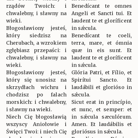
rządów Twoich: i
Benedícant te omnes
chwalebny, i sławny na
Angeli et Sancti tui. Et
wieki.
laudent te et gloríficent
Błogosławiony jesteś,
in sǽcula.
który siedzisz na
Benedícant te coeli,
Cherubach, a wzrokiem
terra, mare, et ómnia
zgłębiasz przepaści: i
quæ in eis sunt. Et
chwalebny, i sławny na
laudent te et gloríficent
wieki.
in sǽcula.
Błogosławiony jesteś,
Glória Patri, et Fílio, et
który się unosisz na
Spirítui Sancto. Et
skrzydłach wichru i
laudábili et glorióso in
chodzisz po falach
sǽcula.
morskich: i chwalebny,
Sicut erat in princípio,
i sławny na wieki.
et nunc, et semper: et
Niech Cię błogosławią
in sǽcula sæculórum.
wszyscy Aniołowie i
Amen. Et laudábilis et
Święci Twoi: i niech Cię
gloriósus in sǽcula.