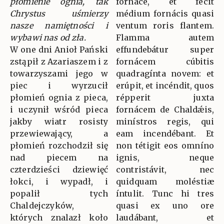
płomienie ognia, tak
fornáce, et fecit
Chrystus uśmierzy
médium fornácis quasi
nasze namiętności i
ventum roris flantem.
wybawi nas od zła.
Flamma autem
W one dni Anioł Pański
effundebátur super
zstąpił z Azariaszem i z
fornácem cúbitis
towarzyszami jego w
quadragínta novem: et
piec i wyrzucił
erúpit, et incéndit, quos
płomień ognia z pieca,
répperit juxta
i uczynił wśród pieca
fornácem de Chaldǽis,
jakby wiatr rosisty
minístros regis, qui
przewiewający, a
eam incendébant. Et
płomień rozchodził się
non tétigit eos omníno
nad piecem na
ignis, neque
czterdzieści dziewięć
contristávit, nec
łokci, i wypadł, i
quidquam moléstiæ
popalił tych
íntulit. Tunc hi tres
Chaldejczyków,
quasi ex uno ore
których znalazł koło
laudábant, et