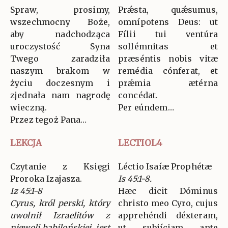
Spraw, prosimy,
Prǽsta, quǽsumus,
wszechmocny Boże,
omnípotens Deus: ut
aby nadchodząca
Fílii tui ventúra
uroczystość Syna
sollémnitas et
Twego zaradziła
præséntis nobis vitæ
naszym brakom w
remédia cónferat, et
życiu doczesnym i
prǽmia ætérna
zjednała nam nagrodę
concédat.
wieczną.
Per eúndem…
Przez tegoż Pana…
LEKCJA
LECTIOL4
Czytanie z Księgi
Léctio Isaíæ Prophétæ
Proroka Izajasza.
Is 45:1-8.
Iz 45:1-8
Hæc dicit Dóminus
Cyrus, król perski, który
christo meo Cyro, cujus
uwolnił Izraelitów z
apprehéndi déxteram,
niewoli babilońskiej, jest
ut subjíciam ante