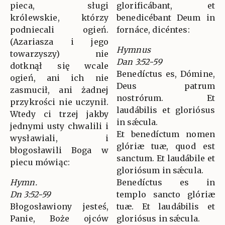
pieca, sługi
glorificábant, et
królewskie, którzy
benedicébant Deum in
podniecali ogień.
fornáce, dicéntes:
(Azariasza i jego
Hymnus
towarzyszy) nie
Dan 3:52-59
dotknął się wcale
Benedíctus es, Dómine,
ogień, ani ich nie
Deus patrum
zasmucił, ani żadnej
nostrórum. Et
przykrości nie uczynił.
laudábilis et gloriósus
Wtedy ci trzej jakby
in sǽcula.
jednymi usty chwalili i
Et benedíctum nomen
wysławiali, i
glóriæ tuæ, quod est
błogosławili Boga w
sanctum. Et laudábile et
piecu mówiąc:
gloriósum in sǽcula.
Hymn.
Benedíctus es in
Dn 3:52-59
templo sancto glóriæ
Błogosławiony jesteś,
tuæ. Et laudábilis et
Panie, Boże ojców
gloriósus in sǽcula.