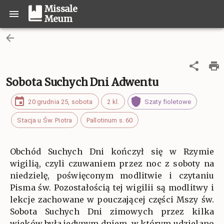
Missale
Meum
Sobota Suchych Dni Adwentu
20 grudnia 25, sobota
2 kl.
Szaty fioletowe
Stacja u Św. Piotra
Pallotinum s. 60
Obchód Suchych Dni kończył się w Rzymie
wigilią, czyli czuwaniem przez noc z soboty na
niedzielę, poświęconym modlitwie i czytaniu
Pisma św. Pozostałością tej wigilii są modlitwy i
lekcje zachowane w pouczającej części Mszy św.
Sobota Suchych Dni zimowych przez kilka
wieków była jedynym dniem, w którym udzielano