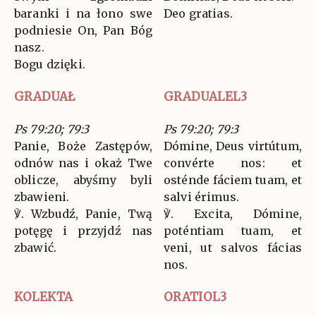
baranki i na łono swe
Deo gratias.
podniesie On, Pan Bóg
nasz.
Bogu dzięki.
GRADUAŁ
GRADUALEL3
Ps 79:20; 79:3
Ps 79:20; 79:3
Panie, Boże Zastępów,
Dómine, Deus virtútum,
odnów nas i okaż Twe
convérte nos: et
oblicze, abyśmy byli
osténde fáciem tuam, et
zbawieni.
salvi érimus.
℣. Wzbudź, Panie, Twą
℣. Excita, Dómine,
potęgę i przyjdź nas
poténtiam tuam, et
zbawić.
veni, ut salvos fácias
nos.
KOLEKTA
ORATIOL3