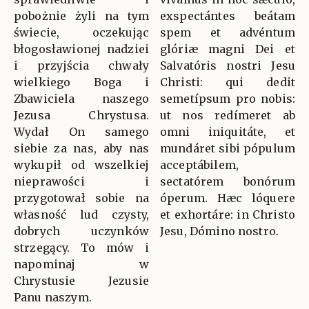
pobożnie żyli na tym
exspectántes beátam
świecie, oczekując
spem et advéntum
błogosławionej nadziei
glóriæ magni Dei et
i przyjścia chwały
Salvatóris nostri Jesu
wielkiego Boga i
Christi: qui dedit
Zbawiciela naszego
semetípsum pro nobis:
Jezusa Chrystusa.
ut nos redímeret ab
Wydał On samego
omni iniquitáte, et
siebie za nas, aby nas
mundáret sibi pópulum
wykupił od wszelkiej
acceptábilem,
nieprawości i
sectatórem bonórum
przygotował sobie na
óperum. Hæc lóquere
własność lud czysty,
et exhortáre: in Christo
dobrych uczynków
Jesu, Dómino nostro.
strzegący. To mów i
napominaj w
Chrystusie Jezusie
Panu naszym.