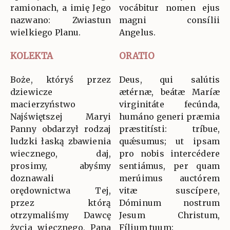
ramionach, a imię Jego
vocábitur nomen ejus
nazwano: Zwiastun
magni consílii
wielkiego Planu.
Angelus.
KOLEKTA
ORATIO
Boże, któryś przez
Deus, qui salútis
dziewicze
ætérnæ, beátæ Maríæ
macierzyństwo
virginitáte fecúnda,
Najświętszej Maryi
humáno generi præmia
Panny obdarzył rodzaj
præstitísti: tríbue,
ludzki łaską zbawienia
quǽsumus; ut ipsam
wiecznego, daj,
pro nobis intercédere
prosimy, abyśmy
sentiámus, per quam
doznawali
merúimus auctórem
orędownictwa Tej,
vitæ suscípere,
przez którą
Dóminum nostrum
otrzymaliśmy Dawcę
Jesum Christum,
życia wiecznego, Pana
Fílium tuum: