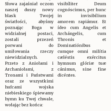
Słowa zajaśniał oczom
visibíliter Deum
naszej duszy nowy
cognóscimus, per hunc
blask Twojej
in invisibílium
światłości, abyśmy
amorem rapiámur. Et
poznając Boga w
ídeo cum Angelis et
widzialnej postaci,
Archángelis, cum
zostali przezeń
Thronis et
porwani do
Dominatiónibus
umiłowania rzeczy
cumque omni milítia
niewidzialnych.
cæléstis exércitus
Przeto z Aniołami i
hymnum glóriæ tuæ
Archaniołami, z
cánimus, sine fine
Tronami i Państwami
dicéntes.
oraz ze wszystkimi
hufcami wojska
niebieskiego śpiewamy
hymn ku Twej chwale,
wołając bez końca: