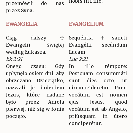
nobis in Fílio.
przemówił do nas
przez Syna.
EWANGELIA
EVANGELIUM
Ciąg dalszy ☩
Sequéntia ☩ sancti
Ewangelii świętej
Evangélii secúndum
według Łukasza.
Lucam
Łk 2:21
Luc 2:21
Onego czasu: Gdy
In illo témpore:
upłynęło osiem dni, aby
Postquam consummáti
obrzezano Dzieciątko,
sunt dies octo, ut
nazwali je imieniem
circumciderétur Puer:
Jezus, które nadane
vocátum est nomen
było przez Anioła
ejus Jesus, quod
pierwej, niż się w łonie
vocátum est ab Angelo,
poczęło.
priúsquam in útero
conciperétur.