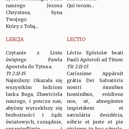
naszego Jezusa
Qui tecum…
Chrystusa, Syna
Twojego:
Który z Tobą…
LEKCJA
LECTIO
Czytanie z Listu
Léctio Epístolæ beati
świętego Pawła
Pauli Apóstoli ad Titum
Apostoła do Tytusa.
Tit 2:11-15
Tt 2:11-15
Caríssime: Appáruit
Najmilszy: Okazała się
grátia Dei Salvatóris
wszystkim ludziom
nostri ómnibus
łaska Boga, Zbawiciela
homínibus, erúdiens
naszego, i poucza nas,
nos, ut, abnegántes
abyśmy wyrzekłszy się
impietátem et
bezbożności i żądz
sæculária desidéria,
światowych, rozsądnie,
sóbrie et juste et pie
sprawiedliwie i
vivámus in hoc sǽculo,