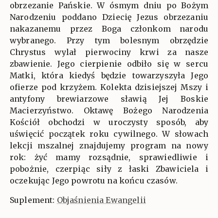
obrzezanie Pańskie. W ósmym dniu po Bożym
Narodzeniu poddano Dziecię Jezus obrzezaniu
nakazanemu przez Boga członkom narodu
wybranego. Przy tym bolesnym obrzędzie
Chrystus wylał pierwociny krwi za nasze
zbawienie. Jego cierpienie odbiło się w sercu
Matki, która kiedyś będzie towarzyszyła Jego
ofierze pod krzyżem. Kolekta dzisiejszej Mszy i
antyfony brewiarzowe sławią Jej Boskie
Macierzyństwo. Oktawę Bożego Narodzenia
Kościół obchodzi w uroczysty sposób, aby
uświęcić początek roku cywilnego. W słowach
lekcji mszalnej znajdujemy program na nowy
rok: żyć mamy rozsądnie, sprawiedliwie i
pobożnie, czerpiąc siły z łaski Zbawiciela i
oczekując Jego powrotu na końcu czasów.
Suplement:
Objaśnienia Ewangelii