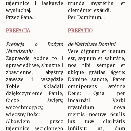
tajemnice i łaskawie
munda mystériis, et
wysłuchaj.
cleménter exáudi.
Przez Pana…
Per Dominum…
PREFACJA
PREFATIO
Prefacja o Bożym
de Nativitate Domini
Narodzeniu
Vere dignum et justum
Zaprawdę godne to i
est, æquum et salutáre,
sprawiedliwe, słuszne i
nos tibi semper et
zbawienne, abyśmy
ubíque grátias ágere:
zawsze i wszędzie
Dómine sancte, Pater
Tobie składali
omnípotens, ætérne
dziękczynienie, Panie,
Deus: Quia per
Ojcze święty,
incarnáti Verbi
wszechmogący,
mystérium nova
wieczny Boże:
mentis nostræ óculis
Albowiem przez
lux tuæ claritátis
tajemnicę wcielonego
infúlsit: ut, dum