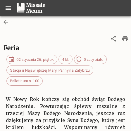
Missale
Meum
Feria
02 stycznia 26, piątek
4 kl.
Szaty białe
Stacja u Najświętszej Maryi Panny na Zatybrzu
Pallotinum s. 100
W Nowy Rok kończy się obchód świąt Bożego
Narodzenia. Powtarzając śpiewy mszalne z
trzeciej Mszy Bożego Narodzenia, jeszcze raz
dziękujemy za przyjście Syna Bożego, który jest
królem ludzkości. Wspominamy również