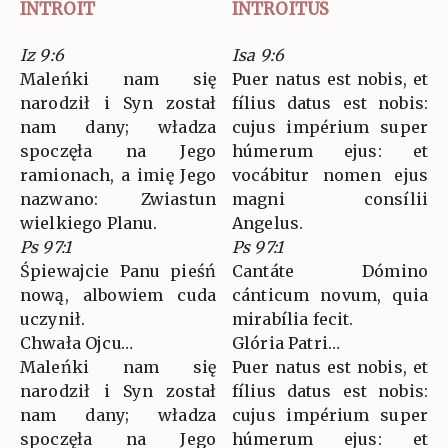
INTROIT
INTROITUS
Iz 9:6
Isa 9:6
Maleńki nam się
Puer natus est nobis, et
narodził i Syn został
fílius datus est nobis:
nam dany; władza
cujus impérium super
spoczęła na Jego
húmerum ejus: et
ramionach, a imię Jego
vocábitur nomen ejus
nazwano: Zwiastun
magni consílii
wielkiego Planu.
Angelus.
Ps 97:1
Ps 97:1
Śpiewajcie Panu pieśń
Cantáte Dómino
nową, albowiem cuda
cánticum novum, quia
uczynił.
mirabília fecit.
Chwała Ojcu…
Glória Patri…
Maleńki nam się
Puer natus est nobis, et
narodził i Syn został
fílius datus est nobis:
nam dany; władza
cujus impérium super
spoczęła na Jego
húmerum ejus: et