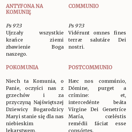
ANTYFONA NA
COMMUNIO
KOMUNIĘ
Ps 97:3
Ps 97:3
Ujrzały wszystkie
Vidérunt omnes fines
krańce ziemi
terræ salutáre Dei
zbawienie Boga
nostri.
naszego.
POKOMUNIA
POSTCOMMUNIO
Niech ta Komunia, o
Hæc nos commúnio,
Panie, oczyści nas z
Dómine, purget a
grzechów i za
crímine: et,
przyczyną Najświętszej
intercedénte beáta
Dziewicy Bogarodzicy
Vírgine Dei Genetríce
Maryi stanie się dla nas
María, cœléstis
niebieskim
remédii fáciat esse
lekarstwem.
consórtes.