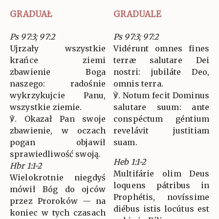
GRADUAŁ
GRADUALE
Ps 97:3; 97:2
Ps 97:3; 97:2
Ujrzały wszystkie
Vidérunt omnes fines
krańce ziemi
terræ salutare Dei
zbawienie Boga
nostri: jubiláte Deo,
naszego: radośnie
omnis terra.
wykrzykujcie Panu,
℣. Notum fecit Dominus
wszystkie ziemie.
salutare suum: ante
℣. Okazał Pan swoje
conspéctum géntium
zbawienie, w oczach
revelávit justitiam
pogan objawił
suam.
sprawiedliwość swoją.
Heb 1:1-2
Hbr 1:1-2
Multifárie olim Deus
Wielokrotnie niegdyś
loquens pátribus in
mówił Bóg do ojców
Prophétis, novíssime
przez Proroków — na
diébus istis locútus est
koniec w tych czasach