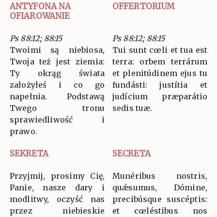
ANTYFONA NA
OFFERTORIUM
OFIAROWANIE
Ps 88:12; 88:15
Ps 88:12; 88:15
Twoimi są niebiosa,
Tui sunt cœli et tua est
Twoja też jest ziemia:
terra: orbem terrárum
Ty okrąg świata
et plenitúdinem ejus tu
założyłeś i co go
fundásti: justítia et
napełnia. Podstawą
judícium præparátio
Twego tronu
sedis tuæ.
sprawiedliwość i
prawo.
SEKRETA
SECRETA
Przyjmij, prosimy Cię,
Munéribus nostris,
Panie, nasze dary i
quǽsumus, Dómine,
modlitwy, oczyść nas
precibúsque suscéptis:
przez niebieskie
et cœléstibus nos