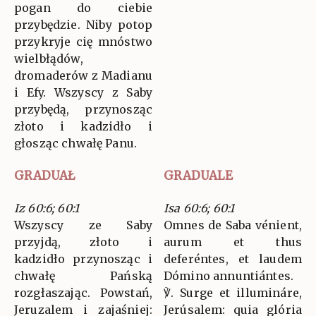
pogan do ciebie
przybędzie. Niby potop
przykryje cię mnóstwo
wielbłądów,
dromaderów z Madianu
i Efy. Wszyscy z Saby
przybędą, przynosząc
złoto i kadzidło i
głosząc chwałę Panu.
GRADUAŁ
GRADUALE
Iz 60:6; 60:1
Isa 60:6; 60:1
Wszyscy ze Saby
Omnes de Saba vénient,
przyjdą, złoto i
aurum et thus
kadzidło przynosząc i
deferéntes, et laudem
chwałę Pańską
Dómino annuntiántes.
rozgłaszając. Powstań,
℣. Surge et illumináre,
Jeruzalem i zajaśniej:
Jerúsalem: quia glória