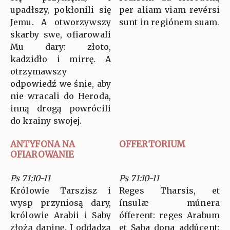
upadłszy, pokłonili się
per aliam viam revérsi
Jemu. A otworzywszy
sunt in regiónem suam.
skarby swe, ofiarowali
Mu dary: złoto,
kadzidło i mirrę. A
otrzymawszy
odpowiedź we śnie, aby
nie wracali do Heroda,
inną drogą powrócili
do krainy swojej.
ANTYFONA NA
OFFERTORIUM
OFIAROWANIE
Ps 71:10-11
Ps 71:10-11
Królowie Tarszisz i
Reges Tharsis, et
wysp przyniosą dary,
ínsulæ múnera
królowie Arabii i Saby
ófferent: reges Arabum
złożą daninę. I oddadzą
et Saba dona addúcent: