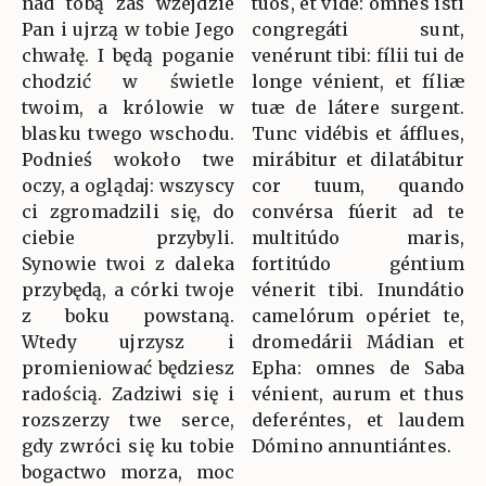
nad tobą zaś wzejdzie
tuos, et vide: omnes isti
Pan i ujrzą w tobie Jego
congregáti sunt,
chwałę. I będą poganie
venérunt tibi: fílii tui de
chodzić w świetle
longe vénient, et fíliæ
twoim, a królowie w
tuæ de látere surgent.
blasku twego wschodu.
Tunc vidébis et áfflues,
Podnieś wokoło twe
mirábitur et dilatábitur
oczy, a oglądaj: wszyscy
cor tuum, quando
ci zgromadzili się, do
convérsa fúerit ad te
ciebie przybyli.
multitúdo maris,
Synowie twoi z daleka
fortitúdo géntium
przybędą, a córki twoje
vénerit tibi. Inundátio
z boku powstaną.
camelórum opériet te,
Wtedy ujrzysz i
dromedárii Mádian et
promieniować będziesz
Epha: omnes de Saba
radością. Zadziwi się i
vénient, aurum et thus
rozszerzy twe serce,
deferéntes, et laudem
gdy zwróci się ku tobie
Dómino annuntiántes.
bogactwo morza, moc