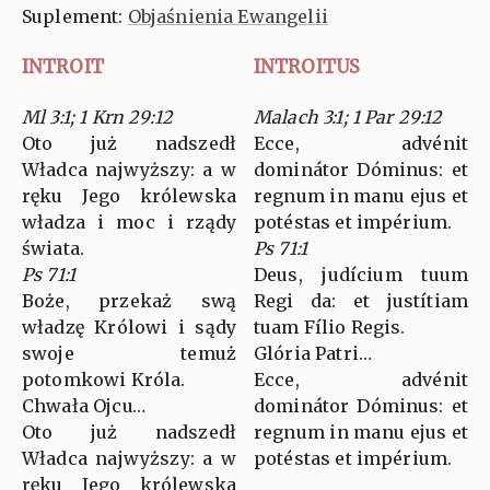
Suplement:
Objaśnienia Ewangelii
INTROIT
INTROITUS
Ml 3:1; 1 Krn 29:12
Malach 3:1; 1 Par 29:12
Oto już nadszedł
Ecce, advénit
Władca najwyższy: a w
dominátor Dóminus: et
ręku Jego królewska
regnum in manu ejus et
władza i moc i rządy
potéstas et impérium.
świata.
Ps 71:1
Ps 71:1
Deus, judícium tuum
Boże, przekaż swą
Regi da: et justítiam
władzę Królowi i sądy
tuam Fílio Regis.
swoje temuż
Glória Patri…
potomkowi Króla.
Ecce, advénit
Chwała Ojcu…
dominátor Dóminus: et
Oto już nadszedł
regnum in manu ejus et
Władca najwyższy: a w
potéstas et impérium.
ręku Jego królewska