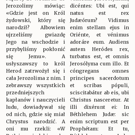
Jerozolimy mówiąc:
dicéntes: Ubi est, qui
«Gdzie jest on Król
natus est rex
żydowski, który się
Judæórum? Vidimus
narodził? Albowiem
enim stellam ejus in
ujrzeliśmy gwiazdę
Oriénte, et vénimus
Jego na wschodzie i
adoráre eum. Audiens
przybyliśmy pokłonić
autem Heródes rex,
się Jemu». A
turbatus est, et omnis
usłyszawszy to król
Jerosólyma cum illo. Et
Herod zatrwożył się i
cóngregans omnes
cała Jerozolima z nim. I
principes sacerdotum
zebrawszy wszystkich
et scribas pópuli,
przedniejszych
sciscitabátur ab eis, ubi
kapłanów i nauczycieli
Christus nasceretur. At
ludu, dowiadywał się
illi dixérunt ei: In
od nich, gdzie się miał
Béthlehem Judæ: sic
Chrystus narodzić. A
enim scriptum est per
oni mu rzekli: «W
Prophétam: Et tu,