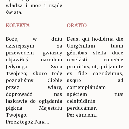
władza i moc i rządy
świata.
KOLEKTA
ORATIO
Boże, w dniu
Deus, qui hodiérna die
dzisiejszym za
Unigénitum tuum
przewodem gwiazdy
géntibus stella duce
objawiłeś narodom
revelásti: concéde
Jedynego Syna
propítius; ut, qui jam te
Twojego; skoro tedy
ex fide cognóvimus,
poznaliśmy Ciebie
usque ad
przez wiarę,
contemplándam
doprowadź nas
spéciem tuæ
łaskawie do oglądania
celsitúdinis
piękna Majestatu
perducámur.
Twojego.
Per eúndem…
Przez tegoż Pana…