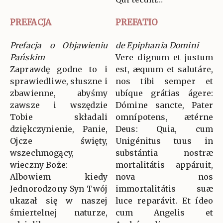
PREFACJA
PREFATIO
Prefacja o Objawieniu
de Epiphania Domini
Pańskim
Vere dignum et justum
Zaprawdę godne to i
est, æquum et salutáre,
sprawiedliwe, słuszne i
nos tibi semper et
zbawienne, abyśmy
ubíque grátias ágere:
zawsze i wszędzie
Dómine sancte, Pater
Tobie składali
omnípotens, ætérne
dziękczynienie, Panie,
Deus: Quia, cum
Ojcze święty,
Unigénitus tuus in
wszechmogący,
substántia nostræ
wieczny Boże:
mortalitátis appáruit,
Albowiem kiedy
nova nos
Jednorodzony Syn Twój
immortalitátis suæ
ukazał się w naszej
luce reparávit. Et ídeo
śmiertelnej naturze,
cum Angelis et