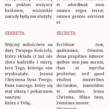
mu pokłon wszyscy
et adorábunt eum
królowie, wszystkie
omnes reges terræ,
narody będą mu służyły.
omnes gentes sérvient
ei.
SEKRETA
SECRETA
Wejrzyj miłościwie na
Ecclésiæ tuæ,
dary Twojego Kościoła,
quǽsumus, Dómine,
który składa ci już nie
dona propítius intuere:
złoto kadzidło i mirrę,
quibus non jam aurum,
lecz Tego, którego one
thus et myrrha
wyobrażały: Jezusa
profertur; sed quod
Chrystusa Syna Twego,
eisdem munéribus
Pana naszego, który się
declarátur, immolátur
stał ofiarą i pokarmem
et súmitur, Jesus
naszym.
Christus, fílius tuus,
Który z Tobą…
Dóminus noster:
Qui tecum…