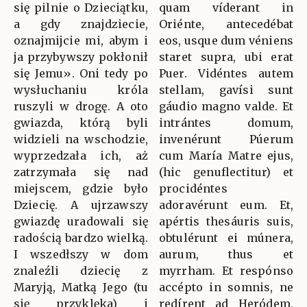
się pilnie o Dzieciątku,
quam víderant in
a gdy znajdziecie,
Oriénte, antecedébat
oznajmijcie mi, abym i
eos, usque dum véniens
ja przybywszy pokłonił
staret supra, ubi erat
się Jemu». Oni tedy po
Puer. Vidéntes autem
wysłuchaniu króla
stellam, gavísi sunt
ruszyli w drogę. A oto
gáudio magno valde. Et
gwiazda, którą byli
intrántes domum,
widzieli na wschodzie,
invenérunt Púerum
wyprzedzała ich, aż
cum María Matre ejus,
zatrzymała się nad
(hic genuflectitur) et
miejscem, gdzie było
procidéntes
Dziecię. A ujrzawszy
adoravérunt eum. Et,
gwiazdę uradowali się
apértis thesáuris suis,
radością bardzo wielką.
obtulérunt ei múnera,
I wszedłszy w dom
aurum, thus et
znaleźli dziecię z
myrrham. Et respónso
Maryją, Matką Jego (tu
accépto in somnis, ne
się przyklęka) i
redírent ad Heródem,