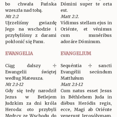
bo chwała Pańska
Dómini super te orta
wzeszła nad tobą.
est.
Mt 2:2
Matt 2:2.
Ujrzeliśmy gwiazdę
Vídimus stellam ejus in
Jego na wschodzie i
Oriénte, et vénimus
przybyliśmy z darami
cum munéribus
pokłonić się Panu.
adoráre Dóminum.
EWANGELIA
EVANGELIUM
Ciąg dalszy ☩
Sequéntia ☩ sancti
Ewangelii świętej
Evangélii secúndum
według Mateusza.
Matthǽum
Mt 2:1-12
Matt 2:1-12
Gdy się tedy narodził
Cum natus esset Jesus
Jezus w Betlejem
in Béthlehem Juda in
Judzkim za dni króla
diébus Heródis regis,
Heroda: oto przybyli
ecce, Magi ab Oriénte
Mędrcy ze Wschodu do
venerunt Jerosólymam,