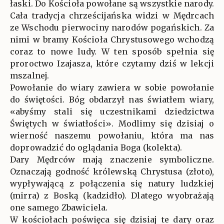
łaski. Do Kościoła powołane są wszystkie narody.
Cała tradycja chrześcijańska widzi w Mędrcach
ze Wschodu pierwociny narodów pogańskich. Za
nimi w bramy Kościoła Chrystusowego wchodzą
coraz to nowe ludy. W ten sposób spełnia się
proroctwo Izajasza, które czytamy dziś w lekcji
mszalnej.
Powołanie do wiary zawiera w sobie powołanie
do świętości. Bóg obdarzył nas światłem wiary,
«abyśmy stali się uczestnikami dziedzictwa
Świętych w światłości». Modlimy się dzisiaj o
wierność naszemu powołaniu, która ma nas
doprowadzić do oglądania Boga (kolekta).
Dary Mędrców mają znaczenie symboliczne.
Oznaczają godność królewską Chrystusa (złoto),
wypływającą z połączenia się natury ludzkiej
(mirra) z Boską (kadzidło). Dlatego wyobrażają
one samego Zbawiciela.
W kościołach poświęca się dzisiaj te dary oraz