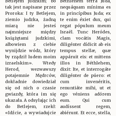
Betlejem judzkim; bo
Béthlehem terra Juda,
tak jest napisane przez
nequáquam mínima es
Proroka: I ty Betlejem,
in princípibus Juda; ex
ziemio judzka, żadną
te enim éxiet dux, qui
miarą nie jesteś
regat pópulum meum
najmniejsze między
Israël. Tunc Heródes,
książętami judzkimi,
clam vocátis Magis,
albowiem z ciebie
diligénter dídicit ab eis
wynijdzie wódz, który
tempus stellæ, quæ
by rządził ludem moim
appáruit eis: et mittens
izraelskim». Wtedy
illos in Béthlehem,
Herod, wezwawszy
dixit: Ite, et interrogáte
potajemnie Mędrców,
diligénter de púero: et
dokładnie dowiedział
cum invenéritis,
się od nich o czasie
renuntiáte mihi, ut et
gwiazdy, która im się
ego véniens adórem
ukazała. A odsyłając ich
eum. Qui cum
do Betlejem, rzekł:
audíssent regem,
«Idźcie, a wywiadujcie
abiérunt. Et ecce, stella,