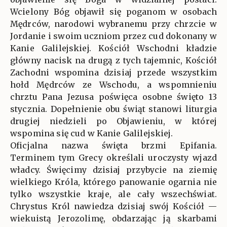
Wcielony Bóg objawił się poganom w osobach
Mędrców, narodowi wybranemu przy chrzcie w
Jordanie i swoim uczniom przez cud dokonany w
Kanie Galilejskiej. Kościół Wschodni kładzie
główny nacisk na drugą z tych tajemnic, Kościół
Zachodni wspomina dzisiaj przede wszystkim
hołd Mędrców ze Wschodu, a wspomnieniu
chrztu Pana Jezusa poświęca osobne święto 13
stycznia. Dopełnienie obu świąt stanowi liturgia
drugiej niedzieli po Objawieniu, w której
wspomina się cud w Kanie Galilejskiej.
Oficjalna nazwa święta brzmi Epifania.
Terminem tym Grecy określali uroczysty wjazd
władcy. Święcimy dzisiaj przybycie na ziemię
wielkiego Króla, którego panowanie ogarnia nie
tylko wszystkie kraje, ale cały wszechświat.
Chrystus Król nawiedza dzisiaj swój Kościół —
wiekuistą Jerozolimę, obdarzając ją skarbami