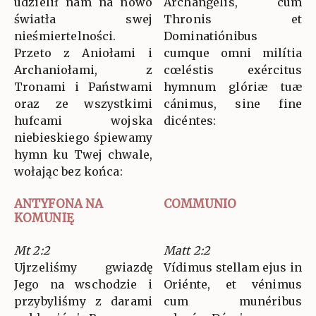
udzielił nam na nowo
Archángelis, cum
światła swej
Thronis et
nieśmiertelności.
Dominatiónibus
Przeto z Aniołami i
cumque omni milítia
Archaniołami, z
cœléstis exércitus
Tronami i Państwami
hymnum glóriæ tuæ
oraz ze wszystkimi
cánimus, sine fine
hufcami wojska
dicéntes:
niebieskiego śpiewamy
hymn ku Twej chwale,
wołając bez końca:
ANTYFONA NA
COMMUNIO
KOMUNIĘ
Mt 2:2
Matt 2:2
Ujrzeliśmy gwiazdę
Vídimus stellam ejus in
Jego na wschodzie i
Oriénte, et vénimus
przybyliśmy z darami
cum munéribus