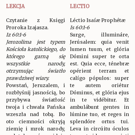
LEKCJA
LECTIO
Czytanie z Księgi
Léctio Isaíæ Prophétæ
Proroka Izajasza.
Is 60:1-6
Iz 60:1-6
Surge, illumináre,
Jerozolima jest typem
Jerúsalem: quia venit
Kościoła katolickiego, do
lumen tuum, et glória
którego garną się
Dómini super te orta
wszystkie narody,
est. Quia ecce, ténebræ
otrzymując światło
opérient terram et
prawdziwej wiary.
calígo pópulos: super
Powstań, Jeruzalem, i
te autem oriétur
rozbłyśnij jasnością, bo
Dóminus, et glória ejus
przybywa światłość
in te vidébitur. Et
twoja i chwała Pańska
ambulábunt gentes in
wzeszła nad tobą. Bo
lúmine tuo, et reges in
oto ciemności okryją
splendóre ortus tui.
ziemię i mrok narody,
Leva in circúitu óculos