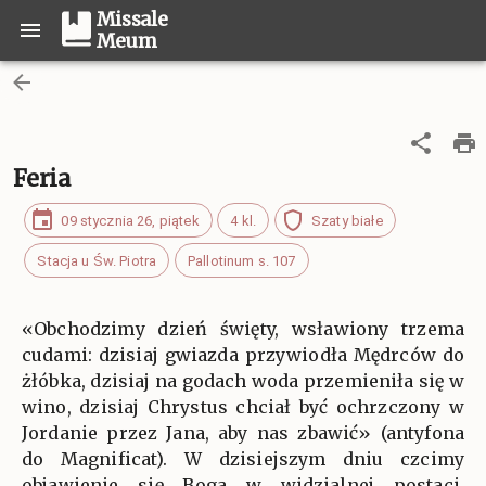
Missale
Meum
Feria
09 stycznia 26, piątek
4 kl.
Szaty białe
Stacja u Św. Piotra
Pallotinum s. 107
«Obchodzimy dzień święty, wsławiony trzema
cudami: dzisiaj gwiazda przywiodła Mędrców do
żłóbka, dzisiaj na godach woda przemieniła się w
wino, dzisiaj Chrystus chciał być ochrzczony w
Jordanie przez Jana, aby nas zbawić» (antyfona
do Magnificat). W dzisiejszym dniu czcimy
objawienie się Boga w widzialnej postaci.