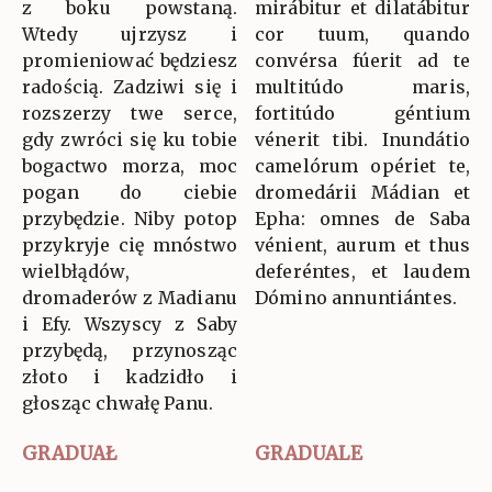
z boku powstaną.
mirábitur et dilatábitur
Wtedy ujrzysz i
cor tuum, quando
promieniować będziesz
convérsa fúerit ad te
radością. Zadziwi się i
multitúdo maris,
rozszerzy twe serce,
fortitúdo géntium
gdy zwróci się ku tobie
vénerit tibi. Inundátio
bogactwo morza, moc
camelórum opériet te,
pogan do ciebie
dromedárii Mádian et
przybędzie. Niby potop
Epha: omnes de Saba
przykryje cię mnóstwo
vénient, aurum et thus
wielbłądów,
deferéntes, et laudem
dromaderów z Madianu
Dómino annuntiántes.
i Efy. Wszyscy z Saby
przybędą, przynosząc
złoto i kadzidło i
głosząc chwałę Panu.
GRADUAŁ
GRADUALE