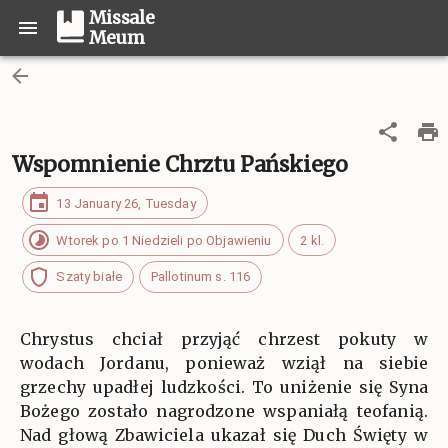
Missale
Meum
Wspomnienie Chrztu Pańskiego
13 January 26, Tuesday
Wtorek po 1 Niedzieli po Objawieniu
2 kl.
Szaty białe
Pallotinum s. 116
Chrystus chciał przyjąć chrzest pokuty w
wodach Jordanu, ponieważ wziął na siebie
grzechy upadłej ludzkości. To uniżenie się Syna
Bożego zostało nagrodzone wspaniałą teofanią.
Nad głową Zbawiciela ukazał się Duch Święty w