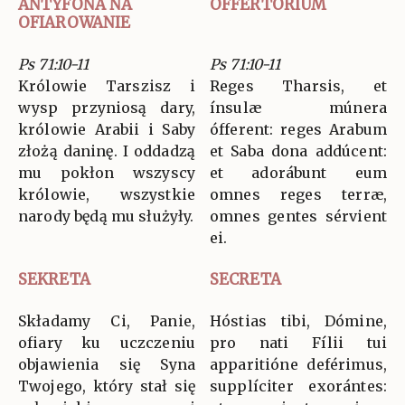
ANTYFONA NA
OFFERTORIUM
OFIAROWANIE
Ps 71:10-11
Ps 71:10-11
Królowie Tarszisz i
Reges Tharsis, et
wysp przyniosą dary,
ínsulæ múnera
królowie Arabii i Saby
ófferent: reges Arabum
złożą daninę. I oddadzą
et Saba dona addúcent:
mu pokłon wszyscy
et adorábunt eum
królowie, wszystkie
omnes reges terræ,
narody będą mu służyły.
omnes gentes sérvient
ei.
SEKRETA
SECRETA
Składamy Ci, Panie,
Hóstias tibi, Dómine,
ofiary ku uczczeniu
pro nati Fílii tui
objawienia się Syna
apparitióne deférimus,
Twojego, który stał się
supplíciter exorántes: