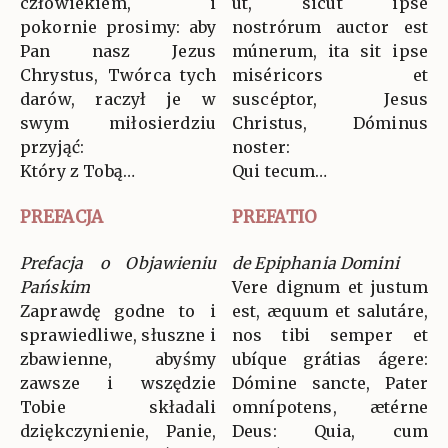
człowiekiem, i
ut, sicut ipse
pokornie prosimy: aby
nostrórum auctor est
Pan nasz Jezus
múnerum, ita sit ipse
Chrystus, Twórca tych
miséricors et
darów, raczył je w
suscéptor, Jesus
swym miłosierdziu
Christus, Dóminus
przyjąć:
noster:
Który z Tobą…
Qui tecum…
PREFACJA
PREFATIO
Prefacja o Objawieniu
de Epiphania Domini
Pańskim
Vere dignum et justum
Zaprawdę godne to i
est, æquum et salutáre,
sprawiedliwe, słuszne i
nos tibi semper et
zbawienne, abyśmy
ubíque grátias ágere:
zawsze i wszędzie
Dómine sancte, Pater
Tobie składali
omnípotens, ætérne
dziękczynienie, Panie,
Deus: Quia, cum