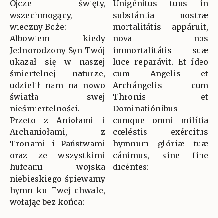
Ojcze święty,
Unigénitus tuus in
wszechmogący,
substántia nostræ
wieczny Boże:
mortalitátis appáruit,
Albowiem kiedy
nova nos
Jednorodzony Syn Twój
immortalitátis suæ
ukazał się w naszej
luce reparávit. Et ídeo
śmiertelnej naturze,
cum Angelis et
udzielił nam na nowo
Archángelis, cum
światła swej
Thronis et
nieśmiertelności.
Dominatiónibus
Przeto z Aniołami i
cumque omni milítia
Archaniołami, z
cœléstis exércitus
Tronami i Państwami
hymnum glóriæ tuæ
oraz ze wszystkimi
cánimus, sine fine
hufcami wojska
dicéntes:
niebieskiego śpiewamy
hymn ku Twej chwale,
wołając bez końca: