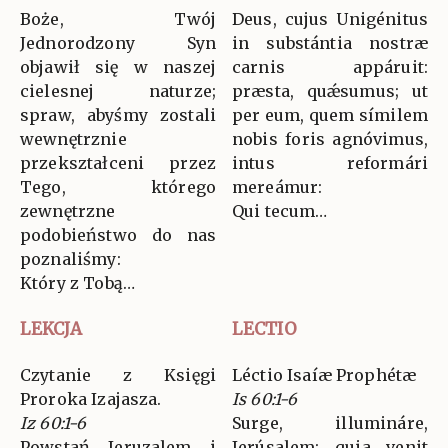
Boże, Twój
Deus, cujus Unigénitus
Jednorodzony Syn
in substántia nostræ
objawił się w naszej
carnis appáruit:
cielesnej naturze;
præsta, quǽsumus; ut
spraw, abyśmy zostali
per eum, quem símilem
wewnętrznie
nobis foris agnóvimus,
przekształceni przez
intus reformári
Tego, którego
mereámur:
zewnętrzne
Qui tecum…
podobieństwo do nas
poznaliśmy:
Który z Tobą…
LEKCJA
LECTIO
Czytanie z Księgi
Léctio Isaíæ Prophétæ
Proroka Izajasza.
Is 60:1-6
Iz 60:1-6
Surge, illumináre,
Powstań, Jeruzalem, i
Jerúsalem: quia venit