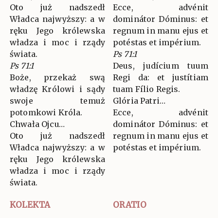
Oto już nadszedł
Ecce, advénit
Władca najwyższy: a w
dominátor Dóminus: et
ręku Jego królewska
regnum in manu ejus et
władza i moc i rządy
potéstas et impérium.
świata.
Ps 71:1
Ps 71:1
Deus, judícium tuum
Boże, przekaż swą
Regi da: et justítiam
władzę Królowi i sądy
tuam Fílio Regis.
swoje temuż
Glória Patri…
potomkowi Króla.
Ecce, advénit
Chwała Ojcu…
dominátor Dóminus: et
Oto już nadszedł
regnum in manu ejus et
Władca najwyższy: a w
potéstas et impérium.
ręku Jego królewska
władza i moc i rządy
świata.
KOLEKTA
ORATIO