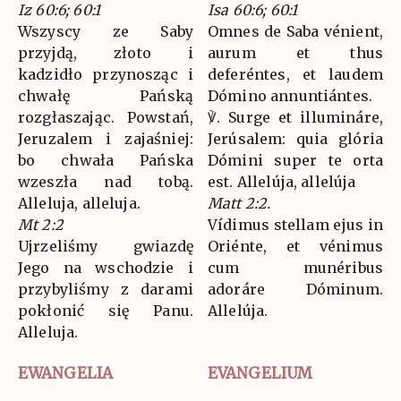
Iz 60:6; 60:1
Isa 60:6; 60:1
Wszyscy ze Saby
Omnes de Saba vénient,
przyjdą, złoto i
aurum et thus
kadzidło przynosząc i
deferéntes, et laudem
chwałę Pańską
Dómino annuntiántes.
rozgłaszając. Powstań,
℣. Surge et illumináre,
Jeruzalem i zajaśniej:
Jerúsalem: quia glória
bo chwała Pańska
Dómini super te orta
wzeszła nad tobą.
est. Allelúja, allelúja
Alleluja, alleluja.
Matt 2:2.
Mt 2:2
Vídimus stellam ejus in
Ujrzeliśmy gwiazdę
Oriénte, et vénimus
Jego na wschodzie i
cum munéribus
przybyliśmy z darami
adoráre Dóminum.
pokłonić się Panu.
Allelúja.
Alleluja.
EWANGELIA
EVANGELIUM