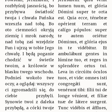
rozbłyśnij jasnością, bo
lumen tuum, et glória
przybywa światłość
Dómini super te orta
twoja i chwała Pańska
est. Quia ecce, ténebræ
wzeszła nad tobą. Bo
opérient terram et
oto ciemności okryją
calígo pópulos: super
ziemię i mrok narody,
te autem oriétur
nad tobą zaś wzejdzie
Dóminus, et glória ejus
Pan i ujrzą w tobie Jego
in te vidébitur. Et
chwałę. I będą poganie
ambulábunt gentes in
chodzić w świetle
lúmine tuo, et reges in
twoim, a królowie w
splendóre ortus tui.
blasku twego wschodu.
Leva in circúitu óculos
Podnieś wokoło twe
tuos, et vide: omnes isti
oczy, a oglądaj: wszyscy
congregáti sunt,
ci zgromadzili się, do
venérunt tibi: fílii tui de
ciebie przybyli.
longe vénient, et fíliæ
Synowie twoi z daleka
tuæ de látere surgent.
przybędą, a córki twoje
Tunc vidébis et áfflues,