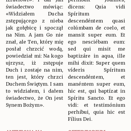
świadectwo mówiąc:
dicens: Quia vidi
«Widziałem Ducha
Spíritum
zstępującego z nieba
descendéntem quasi
jak gołębicę i spoczął
colúmbam de coelo, et
na Nim. A jam Go nie
mansit super eum. Et
znał, ale Ten, który mię
ego nesciébam eum:
posłał chrzcić wodą,
sed qui misit me
powiedział mi: Na kogo
baptizáre in aqua, ille
ujrzysz, iż zstępuje
mihi dixit: Super quem
Duch i zostaje na nim,
víderis Spíritum
ten jest, który chrzci
descendéntem, et
Duchem Świętym. I sam
manéntem super eum,
to widziałem, i dałem
hic est, qui baptízat in
świadectwo, że On jest
Spíritu Sancto. Et ego
Synem Bożym».
vidi: et testimónium
perhíbui, quia hic est
Fílius Dei.