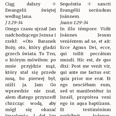
Ciąg dalszy ☩
Sequéntia ☩ sancti
Ewangelii świętej
Evangélii secúndum
według Jana.
Joánnem
J 1:29-34
Joann 1:29-34
Onego czasu ujrzał Jan
In illo témpore: Vidit
nadchodzącego Jezusa i
Joánnes Jesum
rzekł: «Oto Baranek
veniéntem ad se, et ait:
Boży, oto, który gładzi
Ecce Agnus Dei, ecce,
grzech świata. To Ten,
qui tollit peccátum
o którym mówiłem: po
mundi. Hic est, de quo
mnie przyjdzie mąż,
dixi: Post me venit vir,
który stał się przede
qui ante me factus est:
mną, bo pierwej był,
quia prior me erat. Et
niźli ja. Jam Go
ego nesciébam eum,
wprawdzie nie znał,
sed ut manifestétur in
alem dlatego przyszedł
Israël, proptérea veni
chrzcząc wodą, aby
ego in aqua baptízans.
mógł się okazać
Et testimónium
Izraelowi». I dał Jan
perhíbuit Joánnes,