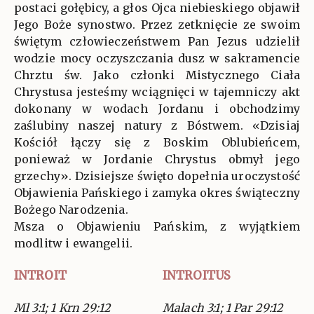
postaci gołębicy, a głos Ojca niebieskiego objawił
Jego Boże synostwo. Przez zetknięcie ze swoim
świętym człowieczeństwem Pan Jezus udzielił
wodzie mocy oczyszczania dusz w sakramencie
Chrztu św. Jako członki Mistycznego Ciała
Chrystusa jesteśmy wciągnięci w tajemniczy akt
dokonany w wodach Jordanu i obchodzimy
zaślubiny naszej natury z Bóstwem. «Dzisiaj
Kościół łączy się z Boskim Oblubieńcem,
ponieważ w Jordanie Chrystus obmył jego
grzechy». Dzisiejsze święto dopełnia uroczystość
Objawienia Pańskiego i zamyka okres świąteczny
Bożego Narodzenia.
Msza o Objawieniu Pańskim, z wyjątkiem
modlitw i ewangelii.
INTROIT
INTROITUS
Ml 3:1; 1 Krn 29:12
Malach 3:1; 1 Par 29:12