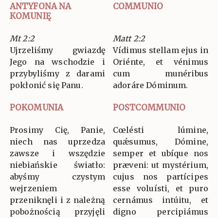
ANTYFONA NA
COMMUNIO
KOMUNIĘ
Mt 2:2
Matt 2:2
Ujrzeliśmy gwiazdę
Vídimus stellam ejus in
Jego na wschodzie i
Oriénte, et vénimus
przybyliśmy z darami
cum munéribus
pokłonić się Panu.
adoráre Dóminum.
POKOMUNIA
POSTCOMMUNIO
Prosimy Cię, Panie,
Cœlésti lúmine,
niech nas uprzedza
quǽsumus, Dómine,
zawsze i wszędzie
semper et ubíque nos
niebiańskie światło:
præveni: ut mystérium,
abyśmy czystym
cujus nos partícipes
wejrzeniem
esse voluísti, et puro
przeniknęli i z należną
cernámus intúitu, et
pobożnością przyjęli
digno percipiámus