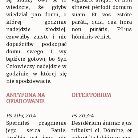
wiedzcie, że gdyby
síneret pérfodi domum
wiedział pan domu, o
suam. Et vos estóte
której godzinie
paráti, quia, qua hora
nadejdzie złodziej,
non putátis, Fílius
czuwałby zaiste i nie
hóminis véniet.
dopuściłby podkopać
domu swego. I wy
bądźcie gotowi, bo Syn
Człowieczy nadejdzie w
godzinie, w której się
nie spodziewacie.
ANTYFONA NA
OFFERTORIUM
OFIAROWANIE
Ps 20:3; 20:4
Ps 20:3-4
Spełniłeś pragnienie
Desidérium ánimæ ejus
jego serca, Panie,
tribuísti ei, Dómine, et
prośbie ust jego nie
voluntáte labiórum ejus