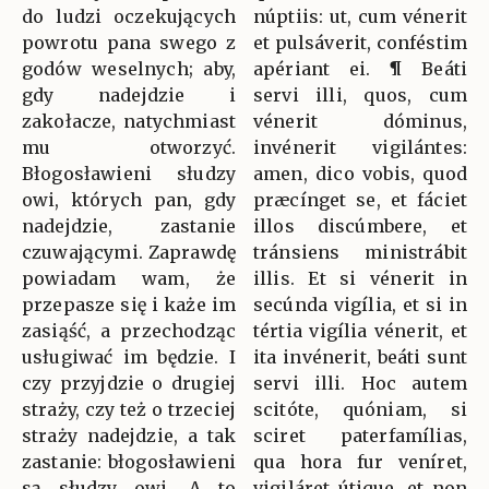
do ludzi oczekujących
núptiis: ut, cum vénerit
powrotu pana swego z
et pulsáverit, conféstim
godów weselnych; aby,
apériant ei. ¶ Beáti
gdy nadejdzie i
servi illi, quos, cum
zakołacze, natychmiast
vénerit dóminus,
mu otworzyć.
invénerit vigilántes:
Błogosławieni słudzy
amen, dico vobis, quod
owi, których pan, gdy
præcínget se, et fáciet
nadejdzie, zastanie
illos discúmbere, et
czuwającymi. Zaprawdę
tránsiens ministrábit
powiadam wam, że
illis. Et si vénerit in
przepasze się i każe im
secúnda vigília, et si in
zasiąść, a przechodząc
tértia vigília vénerit, et
usługiwać im będzie. I
ita invénerit, beáti sunt
czy przyjdzie o drugiej
servi illi. Hoc autem
straży, czy też o trzeciej
scitóte, quóniam, si
straży nadejdzie, a tak
sciret paterfamílias,
zastanie: błogosławieni
qua hora fur veníret,
są słudzy owi. A to
vigiláret útique, et non