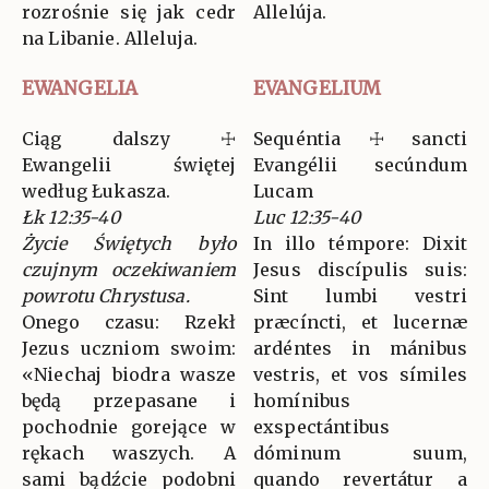
rozrośnie się jak cedr
Allelúja.
na Libanie. Alleluja.
EWANGELIA
EVANGELIUM
Ciąg dalszy ☩
Sequéntia ☩ sancti
Ewangelii świętej
Evangélii secúndum
według Łukasza.
Lucam
Łk 12:35-40
Luc 12:35-40
Życie Świętych było
In illo témpore: Dixit
czujnym oczekiwaniem
Jesus discípulis suis:
powrotu Chrystusa.
Sint lumbi vestri
Onego czasu: Rzekł
præcíncti, et lucernæ
Jezus uczniom swoim:
ardéntes in mánibus
«Niechaj biodra wasze
vestris, et vos símiles
będą przepasane i
homínibus
pochodnie gorejące w
exspectántibus
rękach waszych. A
dóminum suum,
sami bądźcie podobni
quando revertátur a