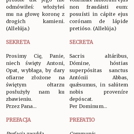
odmówiłeś: włożyłeś
non fraudásti eum:
mu na głowę koronę z
posuísti in cápite ejus
drogich kamieni.
corónam de lápide
(Allelúja.)
pretióso. (Allelúja.)
SEKRETA
SECRETA
Prosimy Cię, Panie,
Sacris altáribus,
niech święty Antoni,
Dómine, hóstias
Opat, wybłaga, by dary
superpósitas sanctus
ofiarne złożone na
Antónii Abbas,
świętym ołtarzu
quǽsumus, in salútem
posłużyły nam ku
nobis proveníre
zbawieniu.
depóscat.
Przez Pana…
Per Dominum…
PREFACJA
PREFATIO
Prefacja zwykła
Communis