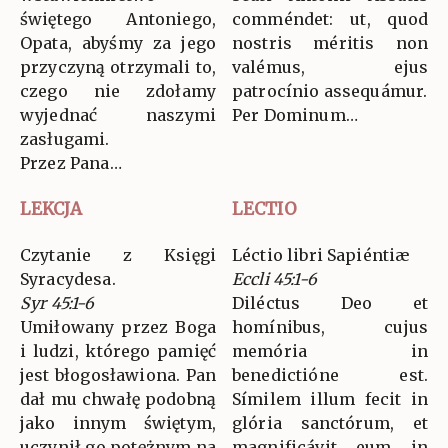
świętego Antoniego,
comméndet: ut, quod
Opata, abyśmy za jego
nostris méritis non
przyczyną otrzymali to,
valémus, ejus
czego nie zdołamy
patrocínio assequámur.
wyjednać naszymi
Per Dominum…
zasługami.
Przez Pana…
LEKCJA
LECTIO
Czytanie z Księgi
Léctio libri Sapiéntiæ
Syracydesa.
Eccli 45:1-6
Syr 45:1-6
Diléctus Deo et
Umiłowany przez Boga
homínibus, cujus
i ludzi, którego pamięć
memória in
jest błogosławiona. Pan
benedictióne est.
dał mu chwałę podobną
Símilem illum fecit in
jako innym świętym,
glória sanctórum, et
uczynił go potężnym na
magnificávit eum in