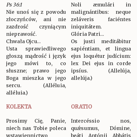
Ps 36:1
Noli æmulári in
Nie unoś się z powodu
malignántibus: neque
złoczyńców, ani nie
zeláveris faciéntes
zazdrość czyniącym
iniquitátem.
nieprawość.
Glória Patri…
Chwała Ojcu…
Os justi meditábitur
Usta sprawiedliwego
sapiéntiam, et lingua
głoszą mądrość i język
ejus loquétur judícium:
jego mówi to, co
lex Dei ejus in corde
słuszne; prawo jego
ipsíus. (Allelúja,
Boga mieszka w jego
allelúja.)
sercu. (Alléluia,
alléluia.)
KOLEKTA
ORATIO
Prosimy Cię, Panie,
Intercéssio nos,
niech nas Tobie poleca
quǽsumus, Dómine,
wstawiennictwo
beáti Antónii Abbátis