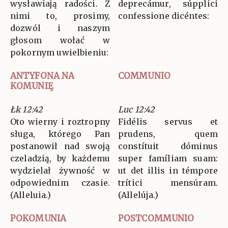
wysławiają radości. Z
deprecámur, súpplici
nimi to, prosimy,
confessione dicéntes:
dozwól i naszym
głosom wołać w
pokornym uwielbieniu:
ANTYFONA NA
COMMUNIO
KOMUNIĘ
Łk 12:42
Luc 12:42
Oto wierny i roztropny
Fidélis servus et
sługa, którego Pan
prudens, quem
postanowił nad swoją
constítuit dóminus
czeladzią, by każdemu
super famíliam suam:
wydzielał żywność w
ut det illis in témpore
odpowiednim czasie.
trítici mensúram.
(Alleluia.)
(Allelúja.)
POKOMUNIA
POSTCOMMUNIO