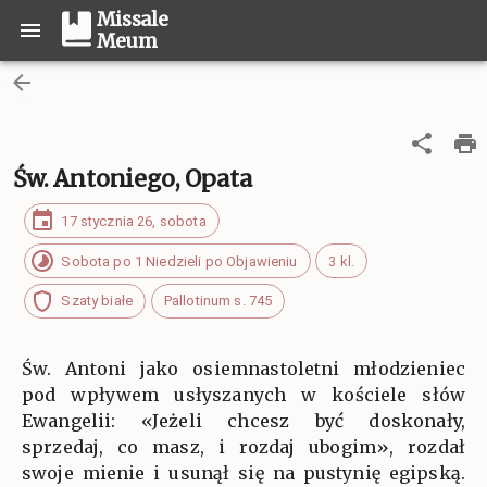
Missale
Meum
Św. Antoniego, Opata
17 stycznia 26, sobota
Sobota po 1 Niedzieli po Objawieniu
3 kl.
Szaty białe
Pallotinum s. 745
Św. Antoni jako osiemnastoletni młodzieniec
pod wpływem usłyszanych w kościele słów
Ewangelii: «Jeżeli chcesz być doskonały,
sprzedaj, co masz, i rozdaj ubogim», rozdał
swoje mienie i usunął się na pustynię egipską.