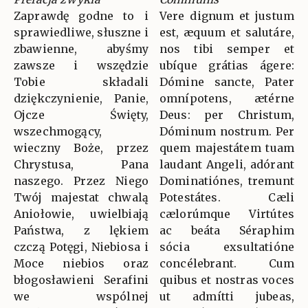
Zaprawdę godne to i
Vere dignum et justum
sprawiedliwe, słuszne i
est, æquum et salutáre,
zbawienne, abyśmy
nos tibi semper et
zawsze i wszędzie
ubíque grátias ágere:
Tobie składali
Dómine sancte, Pater
dziękczynienie, Panie,
omnípotens, ætérne
Ojcze Święty,
Deus: per Christum,
wszechmogący,
Dóminum nostrum. Per
wieczny Boże, przez
quem majestátem tuam
Chrystusa, Pana
laudant Angeli, adórant
naszego. Przez Niego
Dominatiónes, tremunt
Twój majestat chwalą
Potestátes. Cæli
Aniołowie, uwielbiają
cælorúmque Virtútes
Państwa, z lękiem
ac beáta Séraphim
czczą Potęgi, Niebiosa i
sócia exsultatióne
Moce niebios oraz
concélebrant. Cum
błogosławieni Serafini
quibus et nostras voces
we wspólnej
ut admítti jubeas,