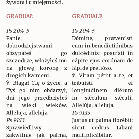
żywota i umiejętności.
GRADUAŁ
GRADUALE
Ps 20:4-5
Ps 20:4-5
Panie,
Dómine, prævenísti
dobrodziejstwami
eum in benedictiónibus
obsypałeś go
dulcédinis: posuísti in
szczodrze, włożyłeś mu
cápite ejus corónam de
na głowę koronę z
lápide pretióso.
drogich kamieni.
℣. Vitam pétiit a te, et
℣. Błagał Cię o życie, a
tribuísti ei
Tyś go nim obdarzył,
longitúdinem diérum
dni jego przedłużyłeś
in sǽculum sǽculi.
na wieki wieków.
Allelúja, allelúja.
Alleluja, alleluja.
Ps 91:13
Ps 91:13
Justus ut palma florébit:
Sprawiedliwy
sicut cedrus Líbani
zakwitnie jak palma,
multiplicábitur.