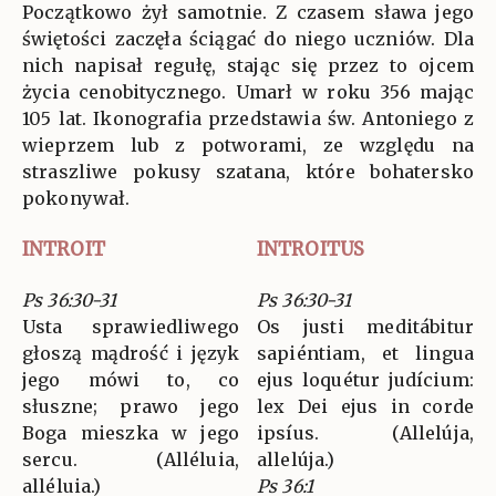
Początkowo żył samotnie. Z czasem sława jego
świętości zaczęła ściągać do niego uczniów. Dla
nich napisał regułę, stając się przez to ojcem
życia cenobitycznego. Umarł w roku 356 mając
105 lat. Ikonografia przedstawia św. Antoniego z
wieprzem lub z potworami, ze względu na
straszliwe pokusy szatana, które bohatersko
pokonywał.
INTROIT
INTROITUS
Ps 36:30-31
Ps 36:30-31
Usta sprawiedliwego
Os justi meditábitur
głoszą mądrość i język
sapiéntiam, et lingua
jego mówi to, co
ejus loquétur judícium:
słuszne; prawo jego
lex Dei ejus in corde
Boga mieszka w jego
ipsíus. (Allelúja,
sercu. (Alléluia,
allelúja.)
alléluia.)
Ps 36:1