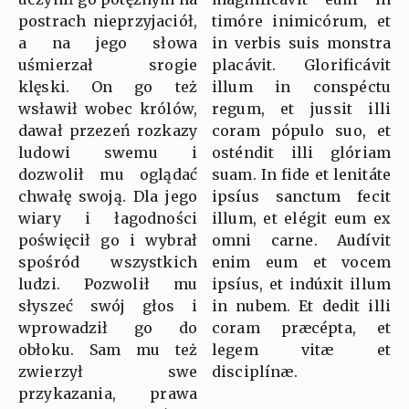
postrach nieprzyjaciół,
timóre inimicórum, et
a na jego słowa
in verbis suis monstra
uśmierzał srogie
placávit. Glorificávit
klęski. On go też
illum in conspéctu
wsławił wobec królów,
regum, et jussit illi
dawał przezeń rozkazy
coram pópulo suo, et
ludowi swemu i
osténdit illi glóriam
dozwolił mu oglądać
suam. In fide et lenitáte
chwałę swoją. Dla jego
ipsíus sanctum fecit
wiary i łagodności
illum, et elégit eum ex
poświęcił go i wybrał
omni carne. Audívit
spośród wszystkich
enim eum et vocem
ludzi. Pozwolił mu
ipsíus, et indúxit illum
słyszeć swój głos i
in nubem. Et dedit illi
wprowadził go do
coram præcépta, et
obłoku. Sam mu też
legem vitæ et
zwierzył swe
disciplínæ.
przykazania, prawa