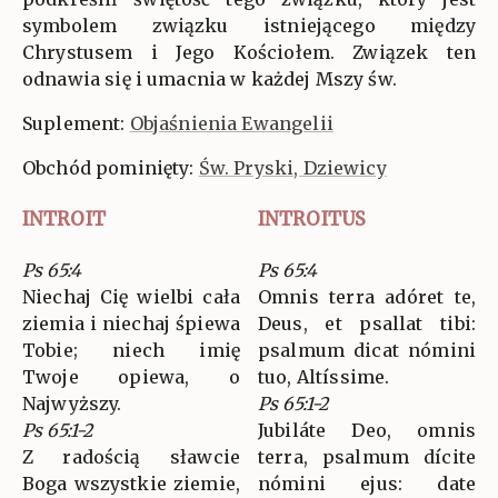
symbolem związku istniejącego między
Chrystusem i Jego Kościołem. Związek ten
odnawia się i umacnia w każdej Mszy św.
Suplement:
Objaśnienia Ewangelii
Obchód pominięty:
Św. Pryski, Dziewicy
INTROIT
INTROITUS
Ps 65:4
Ps 65:4
Niechaj Cię wielbi cała
Omnis terra adóret te,
ziemia i niechaj śpiewa
Deus, et psallat tibi:
Tobie; niech imię
psalmum dicat nómini
Twoje opiewa, o
tuo, Altíssime.
Najwyższy.
Ps 65:1-2
Ps 65:1-2
Jubiláte Deo, omnis
Z radością sławcie
terra, psalmum dícite
Boga wszystkie ziemie,
nómini ejus: date