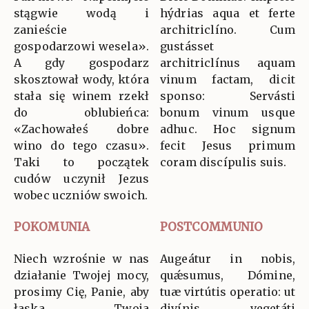
stągwie wodą i
hýdrias aqua et ferte
zanieście
architriclíno. Cum
gospodarzowi wesela».
gustásset
A gdy gospodarz
architriclínus aquam
skosztował wody, która
vinum factam, dicit
stała się winem rzekł
sponso: Servásti
do oblubieńca:
bonum vinum usque
«Zachowałeś dobre
adhuc. Hoc signum
wino do tego czasu».
fecit Jesus primum
Taki to początek
coram discípulis suis.
cudów uczynił Jezus
wobec uczniów swoich.
POKOMUNIA
POSTCOMMUNIO
Niech wzrośnie w nas
Augeátur in nobis,
działanie Twojej mocy,
quǽsumus, Dómine,
prosimy Cię, Panie, aby
tuæ virtútis operatio: ut
łaska Twoja
divínis vegetáti