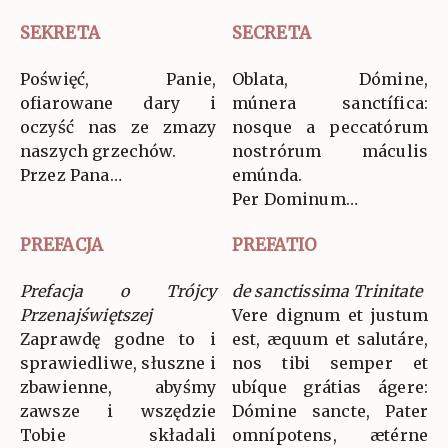
SEKRETA
SECRETA
Poświęć, Panie,
Oblata, Dómine,
ofiarowane dary i
múnera sanctífica:
oczyść nas ze zmazy
nosque a peccatórum
naszych grzechów.
nostrórum máculis
Przez Pana…
emúnda.
Per Dominum…
PREFACJA
PREFATIO
Prefacja o Trójcy
de sanctissima Trinitate
Przenajświętszej
Vere dignum et justum
Zaprawdę godne to i
est, æquum et salutáre,
sprawiedliwe, słuszne i
nos tibi semper et
zbawienne, abyśmy
ubíque grátias ágere:
zawsze i wszędzie
Dómine sancte, Pater
Tobie składali
omnípotens, ætérne