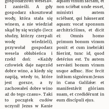
gospodarzowi wesela».
aquam vinum fáctam, et
I zanieśli. A gdy
non sciébat unde esset,
gospodarz skosztował
minístri autem
wody, która stała się
sciébant, qui háuserant
winem, a nie wiedział
aquam: vocat sponsum
skąd by się wzięło (lecz
architriclínus, et dicit
słudzy, którzy czerpali
ei: Omnis homo
wodę wiedzieli),
primum bonum vinum
przywołał gospodarz
ponit: et cum inebriáti
wesela oblubieńca i
fúerint, tunc id, quod
rzekł doń: «Każdy
detérius est. Tu autem
człowiek daje naprzód
servásti bonum vinum
dobre wino, a kiedy się
usque adhuc. Hoc fecit
napiją, wtedy to, które
inítium signórum Jesus
jest gorsze, a ty
in Cana Galilǽæ: et
zachowałeś dobre wino
manifestávit glóriam
aż do tego czasu». Taki
suam, et credidérunt in
to początek cudów
eum discípuli ejus.
uczynił Jezus w Kanie