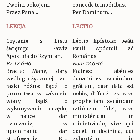
Twoim pokojem.
concéde tempóribus.
Przez Pana…
Per Dominum…
LEKCJA
LECTIO
Czytanie z Listu
Léctio Epístolæ beáti
świętego Pawła
Pauli Apóstoli ad
Apostoła do Rzymian.
Romános.
Rz 12:6-16
Rom 12:6-16
Bracia: Mamy dary
Fratres: Habéntes
według użyczonej nam
donatiónes secúndum
łaski różne: Bądź to
grátiam, quæ data est
proroctwo w zakresie
nobis, differéntes: sive
wiary, bądź to
prophetíam secúndum
wykonywanie urzędu,
ratiónem fídei, sive
w nauce — dar
ministérium in
nauczania, w
ministrándo, sive qui
upominaniu — dar
docet in doctrína, qui
strofowania. Kto
exhortátur in