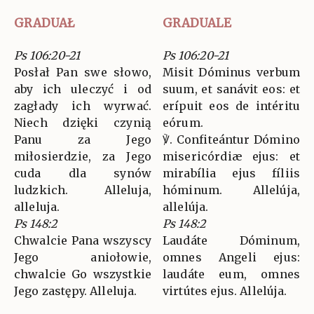
GRADUAŁ
GRADUALE
Ps 106:20-21
Ps 106:20-21
Posłał Pan swe słowo,
Misit Dóminus verbum
aby ich uleczyć i od
suum, et sanávit eos: et
zagłady ich wyrwać.
erípuit eos de intéritu
Niech dzięki czynią
eórum.
Panu za Jego
℣. Confiteántur Dómino
miłosierdzie, za Jego
misericórdiæ ejus: et
cuda dla synów
mirabília ejus fíliis
ludzkich. Alleluja,
hóminum. Allelúja,
alleluja.
allelúja.
Ps 148:2
Ps 148:2
Chwalcie Pana wszyscy
Laudáte Dóminum,
Jego aniołowie,
omnes Angeli ejus:
chwalcie Go wszystkie
laudáte eum, omnes
Jego zastępy. Alleluja.
virtútes ejus. Allelúja.