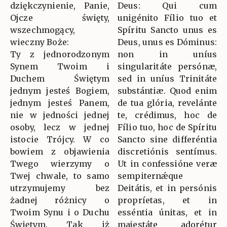
dziękczynienie, Panie,
Deus: Qui cum
Ojcze święty,
unigénito Fílio tuo et
wszechmogący,
Spíritu Sancto unus es
wieczny Boże:
Deus, unus es Dóminus:
Ty z jednorodzonym
non in uníus
Synem Twoim i
singularitáte persónæ,
Duchem Świętym
sed in uníus Trinitáte
jednym jesteś Bogiem,
substántiæ. Quod enim
jednym jesteś Panem,
de tua glória, revelánte
nie w jedności jednej
te, crédimus, hoc de
osoby, lecz w jednej
Fílio tuo, hoc de Spíritu
istocie Trójcy. W co
Sancto sine differéntia
bowiem z objawienia
discretiónis sentímus.
Twego wierzymy o
Ut in confessióne veræ
Twej chwale, to samo
sempiternǽque
utrzymujemy bez
Deitátis, et in persónis
żadnej różnicy o
propríetas, et in
Twoim Synu i o Duchu
esséntia únitas, et in
Świętym. Tak iż
majestáte adorétur