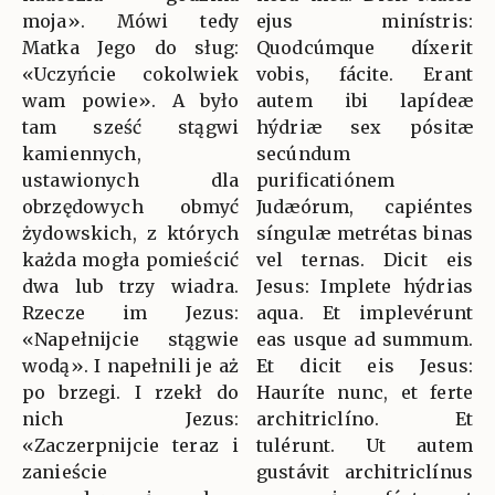
moja». Mówi tedy
ejus minístris:
Matka Jego do sług:
Quodcúmque díxerit
«Uczyńcie cokolwiek
vobis, fácite. Erant
wam powie». A było
autem ibi lapídeæ
tam sześć stągwi
hýdriæ sex pósitæ
kamiennych,
secúndum
ustawionych dla
purificatiónem
obrzędowych obmyć
Judæórum, capiéntes
żydowskich, z których
síngulæ metrétas binas
każda mogła pomieścić
vel ternas. Dicit eis
dwa lub trzy wiadra.
Jesus: Implete hýdrias
Rzecze im Jezus:
aqua. Et implevérunt
«Napełnijcie stągwie
eas usque ad summum.
wodą». I napełnili je aż
Et dicit eis Jesus:
po brzegi. I rzekł do
Hauríte nunc, et ferte
nich Jezus:
architriclíno. Et
«Zaczerpnijcie teraz i
tulérunt. Ut autem
zanieście
gustávit architriclínus