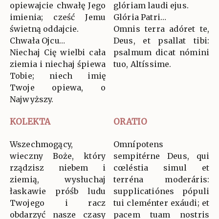
opiewajcie chwałę Jego
glóriam laudi ejus.
imienia; cześć Jemu
Glória Patri…
świetną oddajcie.
Omnis terra adóret te,
Chwała Ojcu…
Deus, et psallat tibi:
Niechaj Cię wielbi cała
psalmum dicat nómini
ziemia i niechaj śpiewa
tuo, Altíssime.
Tobie; niech imię
Twoje opiewa, o
Najwyższy.
KOLEKTA
ORATIO
Wszechmogący,
Omnípotens
wieczny Boże, który
sempitérne Deus, qui
rządzisz niebem i
cœléstia simul et
ziemią, wysłuchaj
terréna moderáris:
łaskawie próśb ludu
supplicatiónes pópuli
Twojego i racz
tui cleménter exáudi; et
obdarzyć nasze czasy
pacem tuam nostris