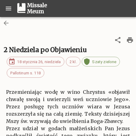
Missale
Meum
2 Niedziela po Objawieniu
18 stycznia 26, niedziela
2 kl.
Szaty zielone
Pallotinum s. 118
Przemieniając wodę w wino Chrystus «objawił
chwałę swoją i uwierzyli weń uczniowie Jego».
Przez posługę tych uczniów wiara w Jezusa
rozszerzyła się na całą ziemię. Teksty dzisiejszej
Mszy św. wzywają do uwielbienia Boga-Zbawcy.
Przez udział w godach małżeńskich Pan Jezus
podkreślił świętość tego związku, który jest