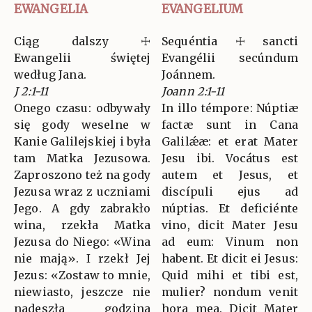
EWANGELIA
EVANGELIUM
Ciąg dalszy ☩
Sequéntia ☩ sancti
Ewangelii świętej
Evangélii secúndum
według Jana.
Joánnem.
J 2:1-11
Joann 2:1-11
Onego czasu: odbywały
In illo témpore: Núptiæ
się gody weselne w
factæ sunt in Cana
Kanie Galilejskiej i była
Galilǽæ: et erat Mater
tam Matka Jezusowa.
Jesu ibi. Vocátus est
Zaproszono też na gody
autem et Jesus, et
Jezusa wraz z uczniami
discípuli ejus ad
Jego. A gdy zabrakło
núptias. Et deficiénte
wina, rzekła Matka
vino, dicit Mater Jesu
Jezusa do Niego: «Wina
ad eum: Vinum non
nie mają». I rzekł Jej
habent. Et dicit ei Jesus:
Jezus: «Zostaw to mnie,
Quid mihi et tibi est,
niewiasto, jeszcze nie
mulier? nondum venit
nadeszła godzina
hora mea. Dicit Mater