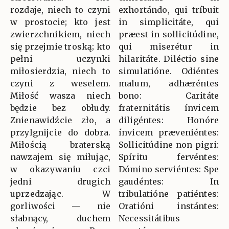
rozdaje, niech to czyni
exhortándo, qui tríbuit
w prostocie; kto jest
in simplicitáte, qui
zwierzchnikiem, niech
præest in sollicitúdine,
się przejmie troską; kto
qui miserétur in
pełni uczynki
hilaritáte. Diléctio sine
miłosierdzia, niech to
simulatióne. Odiéntes
czyni z weselem.
malum, adhæréntes
Miłość wasza niech
bono: Caritáte
będzie bez obłudy.
fraternitátis ínvicem
Znienawidźcie zło, a
diligéntes: Honóre
przylgnijcie do dobra.
ínvicem præveniéntes:
Miłością braterską
Sollicitúdine non pigri:
nawzajem się miłując,
Spíritu fervéntes:
w okazywaniu czci
Dómino serviéntes: Spe
jedni drugich
gaudéntes: In
uprzedzając. W
tribulatióne patiéntes:
gorliwości — nie
Oratióni instántes:
słabnący, duchem
Necessitátibus