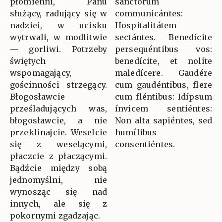
płomienni, Panu
sanctórum
służący, radujący się w
communicántes:
nadziei, w ucisku
Hospitalitátem
wytrwali, w modlitwie
sectántes. Benedícite
— gorliwi. Potrzeby
persequéntibus vos:
świętych
benedícite, et nolíte
wspomagający,
maledícere. Gaudére
gościnności strzegący.
cum gaudéntibus, flere
Błogosławcie
cum fléntibus: Idípsum
prześladujących was,
ínvicem sentiéntes:
błogosławcie, a nie
Non alta sapiéntes, sed
przeklinajcie. Weselcie
humílibus
się z weselącymi,
consentiéntes.
płaczcie z płaczącymi.
Bądźcie między sobą
jednomyślni, nie
wynosząc się nad
innych, ale się z
pokornymi zgadzając.