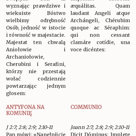
wyznając prawdziwe i
æquálitas. Quam
wiekuiste Bóstwo
laudant Angeli atque
wielbimy odrębność
Archángeli, Chérubim
Osób, jedność w istocie
quoque ac Séraphim:
i równość w majestacie.
qui non cessant
Majestat ten chwalą
clamáre cotídie, una
Aniołowie i
voce dicéntes:
Archaniołowie,
Cherubini i Serafini,
którzy nie przestają
wołać codziennie
powtarzając jednym
głosem:
ANTYFONA NA
COMMUNIO
KOMUNIĘ
J 2:7; 2:8; 2:9; 2:10-11
Joann 2:7; 2:8; 2:9; 2:10-11
Pan mówi: «Napełnijcie
Dicit Dóminus: Implete