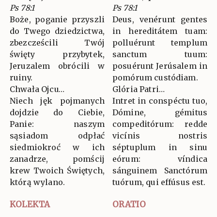
Ps 78:1
Ps 78:1
Boże, poganie przyszli
Deus, venérunt gentes
do Twego dziedzictwa,
in hereditátem tuam:
zbezcześcili Twój
polluérunt templum
święty przybytek,
sanctum tuum:
Jeruzalem obrócili w
posuérunt Jerúsalem in
ruiny.
pomórum custódiam.
Chwała Ojcu…
Glória Patri…
Niech jęk pojmanych
Intret in conspéctu tuo,
dojdzie do Ciebie,
Dómine, gémitus
Panie: naszym
compeditórum: redde
sąsiadom odpłać
vicínis nostris
siedmiokroć w ich
séptuplum in sinu
zanadrze, pomścij
eórum: víndica
krew Twoich Świętych,
sánguinem Sanctórum
którą wylano.
tuórum, qui effúsus est.
KOLEKTA
ORATIO