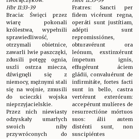
Hebrajczyków.
Hebr 11:33-39
Hbr 11:33-39
Fratres: Sancti per
Bracia: Święci przez
fidem vicérunt regna,
wiarę pokonali
operáti sunt justítiam,
królestwa, wypełnili
adépti sunt
sprawiedliwość,
repromissiónes,
otrzymali obietnice,
obturavérunt ora
zawarli lwie paszczęki,
leónum, exstinxérunt
zdusili potęgę ognia,
ímpetum ignis,
uszli ostrza miecza,
effugérunt áciem
dźwignęli się z
gládii, convaluérunt de
niemocy, mężnymi stali
infirmitáte, fortes facti
się na wojnie, zmusili
sunt in bello, castra
do ucieczki wojska
vertérunt exterórum:
nieprzyjacielskie.
accepérunt mulíeres de
Przez nich niewiasty
resurrectióne mórtuos
odzyskały umarłych
suos: álii autem
swoich niby
disténti sunt, non
przywróconych do
suscipiéntes