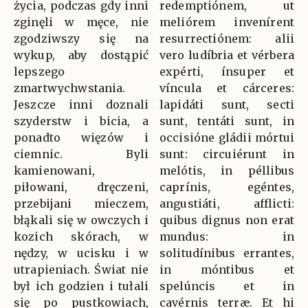
życia, podczas gdy inni
redemptiónem, ut
zginęli w męce, nie
meliórem invenírent
zgodziwszy się na
resurrectiónem: alii
wykup, aby dostąpić
vero ludíbria et vérbera
lepszego
expérti, ínsuper et
zmartwychwstania.
víncula et cárceres:
Jeszcze inni doznali
lapidáti sunt, secti
szyderstw i bicia, a
sunt, tentáti sunt, in
ponadto więzów i
occisióne gládii mórtui
ciemnic. Byli
sunt: circuiérunt in
kamienowani,
melótis, in péllibus
piłowani, dręczeni,
caprínis, egéntes,
przebijani mieczem,
angustiáti, afflicti:
błąkali się w owczych i
quibus dignus non erat
kozich skórach, w
mundus: in
nędzy, w ucisku i w
solitudínibus errantes,
utrapieniach. Świat nie
in móntibus et
był ich godzien i tułali
spelúncis et in
się po pustkowiach,
cavérnis terræ. Et hi