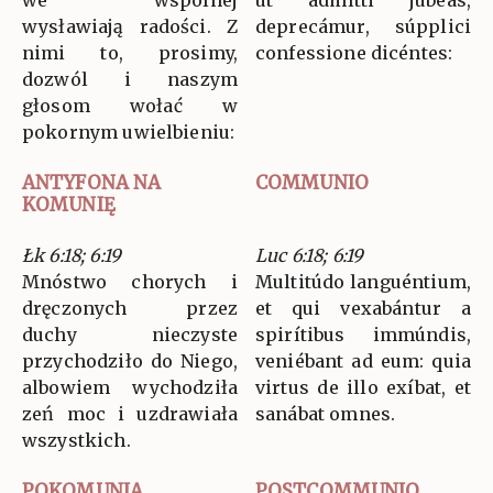
we wspólnej
ut admítti jubeas,
wysławiają radości. Z
deprecámur, súpplici
nimi to, prosimy,
confessione dicéntes:
dozwól i naszym
głosom wołać w
pokornym uwielbieniu:
ANTYFONA NA
COMMUNIO
KOMUNIĘ
Łk 6:18; 6:19
Luc 6:18; 6:19
Mnóstwo chorych i
Multitúdo languéntium,
dręczonych przez
et qui vexabántur a
duchy nieczyste
spirítibus immúndis,
przychodziło do Niego,
veniébant ad eum: quia
albowiem wychodziła
virtus de illo exíbat, et
zeń moc i uzdrawiała
sanábat omnes.
wszystkich.
POKOMUNIA
POSTCOMMUNIO