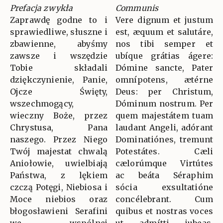
Prefacja zwykła
Communis
Zaprawdę godne to i
Vere dignum et justum
sprawiedliwe, słuszne i
est, æquum et salutáre,
zbawienne, abyśmy
nos tibi semper et
zawsze i wszędzie
ubíque grátias ágere:
Tobie składali
Dómine sancte, Pater
dziękczynienie, Panie,
omnípotens, ætérne
Ojcze Święty,
Deus: per Christum,
wszechmogący,
Dóminum nostrum. Per
wieczny Boże, przez
quem majestátem tuam
Chrystusa, Pana
laudant Angeli, adórant
naszego. Przez Niego
Dominatiónes, tremunt
Twój majestat chwalą
Potestátes. Cæli
Aniołowie, uwielbiają
cælorúmque Virtútes
Państwa, z lękiem
ac beáta Séraphim
czczą Potęgi, Niebiosa i
sócia exsultatióne
Moce niebios oraz
concélebrant. Cum
błogosławieni Serafini
quibus et nostras voces