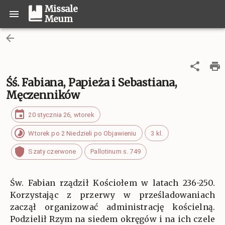
Missale
Meum
Śś. Fabiana, Papieża i Sebastiana,
Męczenników
20 stycznia 26, wtorek
Wtorek po 2 Niedzieli po Objawieniu
3 kl.
Szaty czerwone
Pallotinum s. 749
Św. Fabian rządził Kościołem w latach 236-250.
Korzystając z przerwy w prześladowaniach
zaczął organizować administrację kościelną.
Podzielił Rzym na siedem okręgów i na ich czele