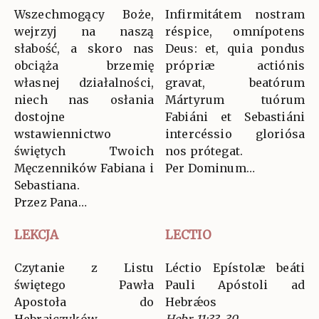
Wszechmogący Boże,
Infirmitátem nostram
wejrzyj na naszą
réspice, omnípotens
słabość, a skoro nas
Deus: et, quia pondus
obciąża brzemię
própriæ actiónis
własnej działalności,
gravat, beatórum
niech nas osłania
Mártyrum tuórum
dostojne
Fabiáni et Sebastiáni
wstawiennictwo
intercéssio gloriósa
świętych Twoich
nos prótegat.
Męczenników Fabiana i
Per Dominum…
Sebastiana.
Przez Pana…
LEKCJA
LECTIO
Czytanie z Listu
Léctio Epístolæ beáti
świętego Pawła
Pauli Apóstoli ad
Apostoła do
Hebrǽos