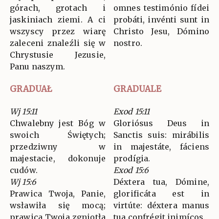
górach, grotach i
omnes testimónio fídei
jaskiniach ziemi. A ci
probáti, invénti sunt in
wszyscy przez wiarę
Christo Jesu, Dómino
zaleceni znaleźli się w
nostro.
Chrystusie Jezusie,
Panu naszym.
GRADUAŁ
GRADUALE
Wj 15:11
Exod 15:11
Chwalebny jest Bóg w
Gloriósus Deus in
swoich Świętych;
Sanctis suis: mirábilis
przedziwny w
in majestáte, fáciens
majestacie, dokonuje
prodígia.
cudów.
Exod 15:6
Wj 15:6
Déxtera tua, Dómine,
Prawica Twoja, Panie,
glorificáta est in
wsławiła się mocą;
virtúte: déxtera manus
prawica Twoja zgniotła
tua confrégit inimícos.