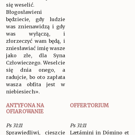
się weselić.
Błogosławieni
będziecie, gdy ludzie
was znienawidzą i gdy
was wyłączą, i
złorzeczyć wam będą, i
zniesławiać imię wasze
jako złe, dla Syna
Człowieczego. Weselcie
się dnia onego, a
radujcie, bo oto zapłata
wasza obfita jest w
niebiesiech».
ANTYFONA NA
OFFERTORIUM
OFIAROWANIE
Ps 31:11
Ps 31:11
Sprawiedliwi, cieszcie
Lætámini in Dómino et