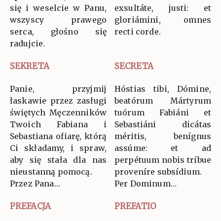
się i weselcie w Panu,
exsultáte, justi: et
wszyscy prawego
gloriámini, omnes
serca, głośno się
recti corde.
radujcie.
SEKRETA
SECRETA
Panie, przyjmij
Hóstias tibi, Dómine,
łaskawie przez zasługi
beatórum Mártyrum
świętych Męczenników
tuórum Fabiáni et
Twoich Fabiana i
Sebastiáni dicátas
Sebastiana ofiarę, którą
méritis, benígnus
Ci składamy, i spraw,
assúme: et ad
aby się stała dla nas
perpétuum nobis tríbue
nieustanną pomocą.
proveníre subsídium.
Przez Pana…
Per Dominum…
PREFACJA
PREFATIO