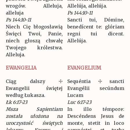
wrogów. Alleluja,
Allelúja, allelúja.
alleluja
Ps 144:10-11
Ps 144:10-11
Sancti tui, Dómine,
Niech Cię błogosławią
benedícent te: glóriam
Święci Twoi, Panie,
regni tui dicent.
niech głoszą chwałę
Allelúja.
Twojego królestwa.
Alleluja.
EWANGELIA
EVANGELIUM
Ciąg dalszy ☩
Sequéntia ☩ sancti
Ewangelii świętej
Evangélii secúndum
według Łukasza.
Lucam
Łk 6:17-23
Luc 6:17-23
Msza Sapientiam
In illo témpore:
została ułożona na
Descéndens Jesus de
uroczystość świętych
monte, stetit in loco