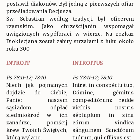
postawił diakonów. Był jedną z pierwszych ofiar
prześladowania Decjusza.
Św. Sebastian według tradycji był oficerem
rzymskim. Jako chrześcijanin wspomagał
uwięzionych współbraci w wierze. Na rozkaz
Dioklecjana został zabity strzałami z łuku około
roku 300.
INTROIT
INTROITUS
Ps 78:11-12; 78:10
Ps 78:11-12; 78:10
Niech jęk pojmanych
Intret in conspéctu tuo,
dojdzie do Ciebie,
Dómine, gémitus
Panie: naszym
compeditórum: redde
sąsiadom odpłać
vicínis nostris
siedmiokroć w ich
séptuplum in sinu
zanadrze, pomścij
eórum: víndica
krew Twoich Świętych,
sánguinem Sanctórum
którą wylano.
tuórum, qui effúsus est.