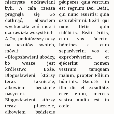
nieczyste uzdrawiani
páuperes: quia vestrum
byli. A cała rzesza
est regnum Dei. Beáti,
pragnęła się Go
qui nunc esurítis: quia
dotknąć, albowiem
saturabímini. Beáti, qui
wychodziła zeń moc i
nunc fletis: quia
uzdrawiała wszystkich.
ridébitis. Beáti éritis,
A On, podniósłszy oczy
cum vos óderint
na uczniów swoich,
hómines, et cum
mówił:
separáverint vos et
«Błogosławieni ubodzy,
exprobréverint, et
bo wasze jest
ejécerint nomen
królestwo Boże.
vestrum tamquam
Błogosławieni, którzy
malum, propter Fílium
teraz łakniecie,
hóminis. Gaudéte in
albowiem będziecie
illa die et exsultáte:
nasyceni.
ecce enim, merces
Błogosławieni, którzy
vestra multa est in
teraz płaczecie,
cœlo.
albowiem będziecie