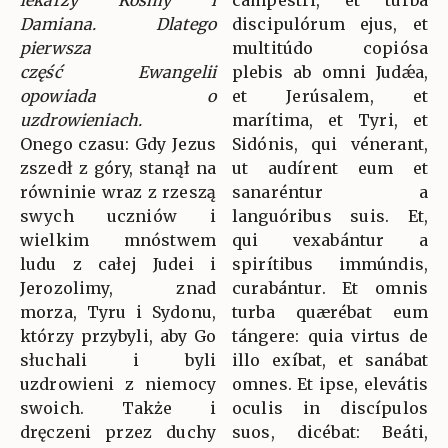
lekarzy Kosmy i
campéstri, et turba
Damiana. Dlatego
discipulórum ejus, et
pierwsza
multitúdo copiósa
część Ewangelii
plebis ab omni Judǽa,
opowiada o
et Jerúsalem, et
uzdrowieniach.
marítima, et Tyri, et
Onego czasu: Gdy Jezus
Sidónis, qui vénerant,
zszedł z góry, stanął na
ut audírent eum et
równinie wraz z rzeszą
sanaréntur a
swych uczniów i
languóribus suis. Et,
wielkim mnóstwem
qui vexabántur a
ludu z całej Judei i
spirítibus immúndis,
Jerozolimy, znad
curabántur. Et omnis
morza, Tyru i Sydonu,
turba quærébat eum
którzy przybyli, aby Go
tángere: quia virtus de
słuchali i byli
illo exíbat, et sanábat
uzdrowieni z niemocy
omnes. Et ipse, elevátis
swoich. Także i
oculis in discípulos
dręczeni przez duchy
suos, dicébat: Beáti,