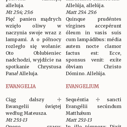
alleluja.
Allelúja, allelúja.
Mt 25:4; 25:6
Matt 25:4 25:6
Pięć panien mądrych
Quinque prudéntes
wzięło oliwy w
vírgines accepérunt
naczynia swoje wraz z
óleum in vasis suis
lampami. A o północy
cum lampádibus: média
rozległo się wołanie:
autem nocte clamor
Oto Oblubieniec
factus est: Ecce,
nadchodzi, wyjdźcie na
sponsus venit: exíte
spotkanie Chrystusa
óbviam Christo
Pana! Alleluja.
Dómino. Allelúja.
EWANGELIA
EVANGELIUM
Ciąg dalszy ☩
Sequéntia ☩ sancti
Ewangelii świętej
Evangélii secúndum
według Mateusza.
Matthǽum
Mt 25:1-13
Matt 25:1-13
Onego czasu:
In illo témpore: Dixit