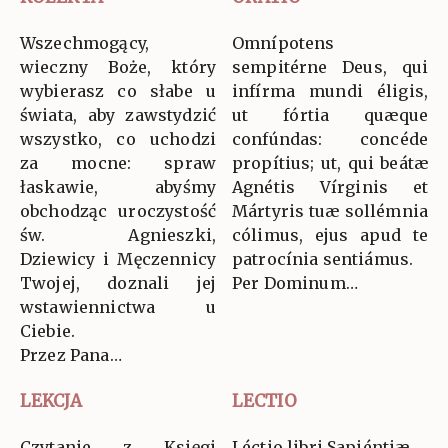
Wszechmogący,
Omnípotens
wieczny Boże, który
sempitérne Deus, qui
wybierasz co słabe u
infírma mundi éligis,
świata, aby zawstydzić
ut fórtia quæque
wszystko, co uchodzi
confúndas: concéde
za mocne: spraw
propítius; ut, qui beátæ
łaskawie, abyśmy
Agnétis Vírginis et
obchodząc uroczystość
Mártyris tuæ sollémnia
św. Agnieszki,
cólimus, ejus apud te
Dziewicy i Męczennicy
patrocínia sentiámus.
Twojej, doznali jej
Per Dominum…
wstawiennictwa u
Ciebie.
Przez Pana…
LEKCJA
LECTIO
Czytanie z Księgi
Léctio libri Sapiéntiæ