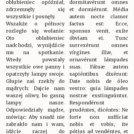
oblubieniec opóźniał,
dormitavérunt omnes
zdrzemnęły się
et dormiérunt. Média
wszystkie i posnęły.
autem nocte clamor
Wszakże o północy
factus est: Ecce,
rozległo się wołanie:
sponsus venit, exíte
Oto oblubieniec
óbviam ei. Tunc
nadchodzi, wynijdźcie
surrexérunt omnes
mu na spotkanie.
vírgines íllæ, et
Wtedy powstały
ornavérunt lámpades
wszystkie owe panny i
suas. Fátuæ autem
opatrzyły lampy swoje.
sapiéntibus dixérunt:
Głupie zaś rzekły do
Date nobis de óleo
mądrych: Dajcie nam
vestro: quia lámpades
waszej oliwy, bo gasną
nostræ exstinguúntur.
lampy nasze.
Respondérunt
Odpowiedziały mądre,
prudéntes, dicéntes: Ne
mówiąc: Aby snadź nie
forte non suffíciat
zabrakło nam i wam,
nobis et vobis, ite
idźcie raczej do
pótius ad vendéntes, et