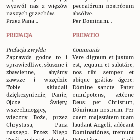
wyzwól nas z więzów
peccatórum nostrórum
naszych grzechów.
absólve.
Przez Pana…
Per Dominum…
PREFACJA
PREFATIO
Prefacja zwykła
Communis
Zaprawdę godne to i
Vere dignum et justum
sprawiedliwe, słuszne i
est, æquum et salutáre,
zbawienne, abyśmy
nos tibi semper et
zawsze i wszędzie
ubíque grátias ágere:
Tobie składali
Dómine sancte, Pater
dziękczynienie, Panie,
omnípotens, ætérne
Ojcze Święty,
Deus: per Christum,
wszechmogący,
Dóminum nostrum. Per
wieczny Boże, przez
quem majestátem tuam
Chrystusa, Pana
laudant Angeli, adórant
naszego. Przez Niego
Dominatiónes, tremunt
Twój majestat chwalą
Potestátes. Cæli