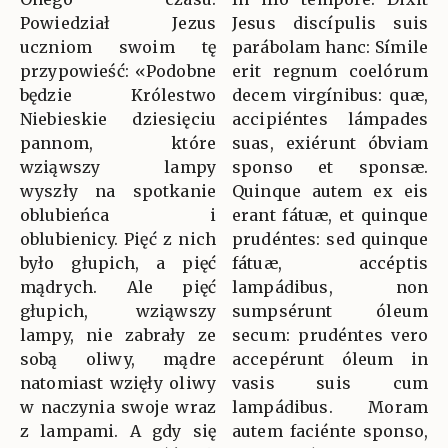
Powiedział Jezus
Jesus discípulis suis
uczniom swoim tę
parábolam hanc: Símile
przypowieść: «Podobne
erit regnum coelórum
będzie Królestwo
decem virgínibus: quæ,
Niebieskie dziesięciu
accipiéntes lámpades
pannom, które
suas, exiérunt óbviam
wziąwszy lampy
sponso et sponsæ.
wyszły na spotkanie
Quinque autem ex eis
oblubieńca i
erant fátuæ, et quinque
oblubienicy. Pięć z nich
prudéntes: sed quinque
było głupich, a pięć
fátuæ, accéptis
mądrych. Ale pięć
lampádibus, non
głupich, wziąwszy
sumpsérunt óleum
lampy, nie zabrały ze
secum: prudéntes vero
sobą oliwy, mądre
accepérunt óleum in
natomiast wzięły oliwy
vasis suis cum
w naczynia swoje wraz
lampádibus. Moram
z lampami. A gdy się
autem faciénte sponso,