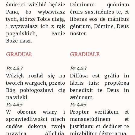
śmierci wielbić będzie
Dóminum: quóniam
Pana, bo wybawiasz
éruis sustinéntes te, et
tych, którzy Tobie ufają,
líberas eos de mánibus
i wyzwalasz ich z rąk
géntium, Dómine, Deus
pogańskich, Panie
noster.
Boże nasz.
GRADUAŁ
GRADUALE
Ps 44:3
Ps 44:3
Wdzięk rozlał się na
Diffúsa est grátia in
twoich wargach, przeto
lábiis tuis: proptérea
Bóg pobłogosławi cię
benedíxit te Deus in
na wieki.
ætérnum.
Ps 44:5
Ps 44:5
W obronie wiary i
Propter veritátem et
sprawiedliwości niech
mansuetúdinem et
cudów dokona twoja
justítiam: et dedúcet te
prawica. Alleluja,
mirabíliter déxtera tua.