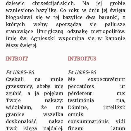
dziewic chrześcijańskich. Na jej grobie
wzniesiono bazylikę. Co roku w dniu jej święta
błogosławi się w tej bazylice dwa baranki, z
których wełny sporządza się paliusze
stanowiące liturgiczną odznakę metropolitów.
Imię św. Agnieszki wspomina się w kanonie
Mszy świętej.
INTROIT
INTROITUS
Ps 118:95-96
Ps 118:95-96
Czekali na mnie
Me exspectavérunt
grzesznicy, ażeby mię
peccatóres, ut
zgubić, a ja pojęłam
pérderent me:
Twoje nakazy:
testimónia tua,
widziałam, że ma
Dómine, intelléxi:
granice wszelka
omnis
doskonałość, nakaz
consummatiónis vidi
Twój sięga najdalej.
finem: latum