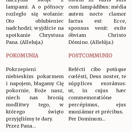
lampami. A o północy
cum lampádibus: média
rozległo się wołanie:
autem nocte clamor
Oto oblubieniec
factus est: Ecce,
nadchodzi; wyjdźcie na
sponsus venit: exíte
spotkanie Chrystusa
óbviam Christo
Pana. (Alleluja.)
Dómino. (Allelúja.)
POKOMUNIA
POSTCOMMUNIO
Pokrzepieni
Refécti cibo potúque
niebieskim pokarmem
cœlésti, Deus noster, te
i napojem, błagamy Cię
súpplices exorámus:
pokornie, Boże nasz,
ut, in cujus hæc
niech nas bronią
commemoratióne
modlitwy tego, w
percépimus, ejus
którego święto
muniámur et précibus.
przyjęliśmy te dary.
Per Dominum…
Przez Pana…