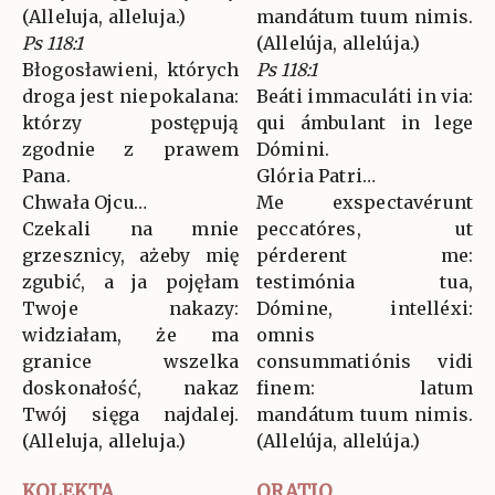
(Alleluja, alleluja.)
mandátum tuum nimis.
Ps 118:1
(Allelúja, allelúja.)
Błogosławieni, których
Ps 118:1
droga jest niepokalana:
Beáti immaculáti in via:
którzy postępują
qui ámbulant in lege
zgodnie z prawem
Dómini.
Pana.
Glória Patri…
Chwała Ojcu…
Me exspectavérunt
Czekali na mnie
peccatóres, ut
grzesznicy, ażeby mię
pérderent me:
zgubić, a ja pojęłam
testimónia tua,
Twoje nakazy:
Dómine, intelléxi:
widziałam, że ma
omnis
granice wszelka
consummatiónis vidi
doskonałość, nakaz
finem: latum
Twój sięga najdalej.
mandátum tuum nimis.
(Alleluja, alleluja.)
(Allelúja, allelúja.)
KOLEKTA
ORATIO