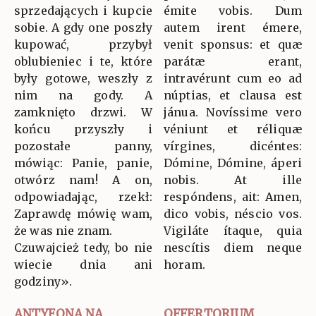
sprzedających i kupcie
émite vobis. Dum
sobie. A gdy one poszły
autem irent émere,
kupować, przybył
venit sponsus: et quæ
oblubieniec i te, które
parátæ erant,
były gotowe, weszły z
intravérunt cum eo ad
nim na gody. A
núptias, et clausa est
zamknięto drzwi. W
jánua. Novíssime vero
końcu przyszły i
véniunt et réliquæ
pozostałe panny,
vírgines, dicéntes:
mówiąc: Panie, panie,
Dómine, Dómine, áperi
otwórz nam! A on,
nobis. At ille
odpowiadając, rzekł:
respóndens, ait: Amen,
Zaprawdę mówię wam,
dico vobis, néscio vos.
że was nie znam.
Vigiláte ítaque, quia
Czuwajcież tedy, bo nie
nescítis diem neque
wiecie dnia ani
horam.
godziny».
ANTYFONA NA
OFFERTORIUM