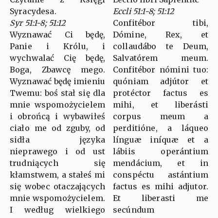
Syracydesa.
Eccli 51:1-8; 51:12
Syr 51:1-8; 51:12
Confitébor tibi,
Wyznawać Ci będę,
Dómine, Rex, et
Panie i Królu, i
collaudábo te Deum,
wychwalać Cię będę,
Salvatórem meum.
Boga, Zbawcę mego.
Confitébor nómini tuo:
Wyznawać będę imieniu
quóniam adjútor et
Twemu: boś stał się dla
protéctor factus es
mnie wspomożycielem
mihi, et liberásti
i obrońcą i wybawiłeś
corpus meum a
ciało me od zguby, od
perditióne, a láqueo
sidła języka
línguæ iníquæ et a
nieprawego i od ust
lábiis operántium
trudniących się
mendácium, et in
kłamstwem, a stałeś mi
conspéctu astántium
się wobec otaczających
factus es mihi adjutor.
mnie wspomożycielem.
Et liberasti me
I według wielkiego
secúndum