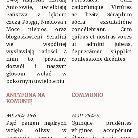
Aniołowie, uwielbiają
cælorúmque Virtútes
Państwa, z lękiem
ac beáta Séraphim
czczą Potęgi, Niebiosa i
sócia exsultatióne
Moce niebios oraz
concélebrant. Cum
błogosławieni Serafini
quibus et nostras voces
we wspólnej
ut admítti jubeas,
wysławiają radości. Z
deprecámur, súpplici
nimi to, prosimy,
confessione dicéntes:
dozwól i naszym
głosom wołać w
pokornym uwielbieniu:
ANTYFONA NA
COMMUNIO
KOMUNIĘ
Mt 25:4; 25:6
Matt 25:4-6
Pięć panien mądrych
Quinque prudéntes
wzięło oliwy w
vírgines accepérunt
naczynia swoje z
óleum in vasis suis