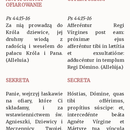
OFIAROWANIE
Ps 44:15-16
Ps 44:15-16
Za nią prowadzą do
Afferéntur Regi
Króla dziewice, jej
Vírgines post eam:
druhny wiodą z
próximæ ejus
radością i weselem do
afferéntur tibi in lætítia
pałacu Króla i Pana.
et exsultatióne:
(Alleluia.)
adducéntur in templum
Regi Dómino. (Allelúja.)
SEKRETA
SECRETA
Panie, wejrzyj łaskawie
Hóstias, Dómine, quas
na ofiary, które Ci
tibi offérimus,
składamy, i za
propítius súscipe: et,
wstawiennictwem św.
intercedénte beáta
Agnieszki, Dziewicy i
Agnéte Vírgine et
Męczennicy Twojej,
Mártyre tua, víncula