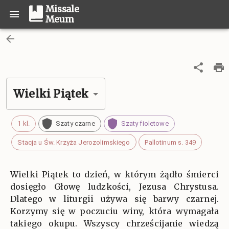
Missale
Meum
Wielki Piątek
1 kl.
Szaty czarne
Szaty fioletowe
Stacja u Św. Krzyża Jerozolimskiego
Pallotinum s. 349
Wielki Piątek to dzień, w którym żądło śmierci
dosięgło Głowę ludzkości, Jezusa Chrystusa.
Dlatego w liturgii używa się barwy czarnej.
Korzymy się w poczuciu winy, która wymagała
takiego okupu. Wszyscy chrześcijanie wiedzą