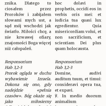
znika. Dlatego to
hoc dolavi in
ciosałem przez
prophetis, occidi eos in
Proroków i zabijałem
verbis oris mei: et
słowami mych ust, a
iudicia tua quasi lux
sąd mój wschodzi jak
egredientur. Quia
światło. Miłości chcę, a
misericordiam volui, et
nie krwawej ofiary,
non sacrificium, et
znajomości Boga więcej
scientiam Dei plus
niż całopaleń.
quam holocausta.
Responsorium
Responsorium
Hab 3,2-3
Hab 3,2-3
Prorok ogląda w duchu
Domine, audivi
wybawienie Izraela.
auditum tuum, et timui:
Dokona się ono, gdy
consideravi opera tua,
nadejdzie «pełnia
et expavi.
czasów». Bóg okaże się
℣. In medio duorum
jako miłosierny
animalium