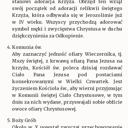
stanowi adoracja Krzyża. Obrzęd ten wziął
swój początek od adoracji relikwii świętego
Krzyża, która odbywała się w Jerozolimie już
w IV wieku. Wszyscy przychodzą adorować
symbol męki i zwycięstwa Chrystusa w duchu
dziękczynienia za Odkupienie.
Komunia św.
Aby zaznaczyć jedność ofiary Wieczernika, tj.
Mszy świętej, z krwawą ofiarą Pana Jezusa na
krzyżu, Kościół św. poleca dzisiaj rozdawać
Ciało Pana Jezusa pod postaciami
konsekrowanymi w Wielki Czwartek. Jest
życzeniem Kościoła św., aby wierni przyjmując
w Komunii świętej Ciało Chrystusowe, w tym
dniu za nich wydane, przyswajali sobie obficie
owoce ofiary Chrystusowej.
Boży Grób
Około w. X powstał zwyczaj przechowywanie