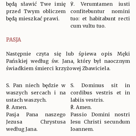
będą sławić Twe imię
℣. Verumtamen iusti
przed Twym obliczem
confitebuntur nomini
będą mieszkać prawi.
tuo: et habitabunt recti
cum vultu tuo.
PASJA
Następnie czyta się lub śpiewa opis Męki
Pańskiej według św. Jana, który był naocznym
świadkiem śmierci krzyżowej Zbawiciela.
S. Pan niech będzie w
S. Dominus sit in
waszych sercach i na
cordibus vestris et in
ustach waszych.
labiis vestris.
℟. Amen.
℟. Amen.
Pasja Pana naszego
Passio Domini nostri
Jezusa Chrystusa
Iesu Christi secundum
według Jana.
Ioannem.