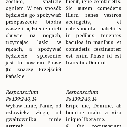
zostało, spalicie
fuerit, igne comburetis.
ogniem. W ten sposób
Sic autem comedetis
będziecie go spożywać:
illum: renes vestros
przepaszecie biodra
accingetis, et
wasze i będziecie mieli
calceamenta habebitis
obuwie na nogach,
in pedibus, tenentes
trzymając laski w
baculos in manibus, et
rękach, a spożywać
comedetis festinanter:
będziecie spiesznie:
est enim Phase id est
jest to bowiem Phase
transitus Domini.
(to znaczy Przejście)
Pańskie.
Responsorium
Responsorium
Ps 139:2-10, 14
Ps 139:2-10, 14
Wybaw mnie, Panie, od
Eripe me, Domine, ab
człowieka złego, od
homine malo: a viro
gwałtownika mnie
iniquo libera me.
ustrzeż.
℣. Qui cogitaverunt