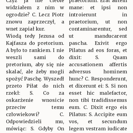
Czyż ja nie ciebie
praetorium. Erat autem
widziałem z nim w
mane: et ipsi non
ogrodzie? C. Lecz Piotr
introierunt in
znowu zaprzeczył, a
praetorium, ut non
wnet zapiał kur.
contaminarentur, sed
Wiodą tedy Jezusa od
ut manducarent
Kajfasza do pretorium.
pascha. Exivit ergo
A było to rankiem. I nie
Pilatus ad eos foras, et
weszli sami do
dixit: S. Quam
pretorium, aby się nie
accusationem affertis
skalać, ale żeby mogli
adversus hominem
spożyć Paschę. Wyszedł
hunc? C. Responderunt,
przeto Piłat do nich
et dixerunt ei: S. Si non
rzekł: S. Co za
esset hic malefactor,
oskarżenie wnosicie
non tibi tradidissemus
przeciw temu
eum. C. Dixit ergo eis
człowiekowi? C.
Pilatus: S. Accipite eum
Odpowiedzieli mu,
vos, et secundum
mówiąc: S. Gdyby On
legem vestram iudicate