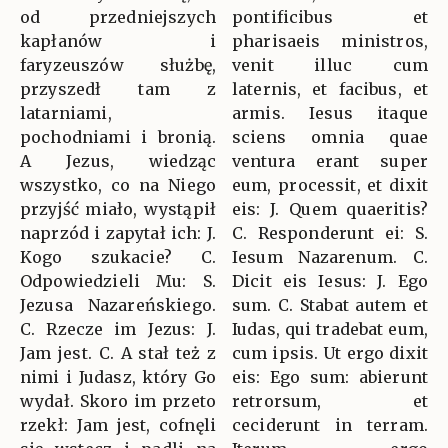
od przedniejszych
pontificibus et
kapłanów i
pharisaeis ministros,
faryzeuszów służbę,
venit illuc cum
przyszedł tam z
laternis, et facibus, et
latarniami,
armis. Iesus itaque
pochodniami i bronią.
sciens omnia quae
A Jezus, wiedząc
ventura erant super
wszystko, co na Niego
eum, processit, et dixit
przyjść miało, wystąpił
eis: J. Quem quaeritis?
naprzód i zapytał ich: J.
C. Responderunt ei: S.
Kogo szukacie? C.
Iesum Nazarenum. C.
Odpowiedzieli Mu: S.
Dicit eis Iesus: J. Ego
Jezusa Nazareńskiego.
sum. C. Stabat autem et
C. Rzecze im Jezus: J.
Iudas, qui tradebat eum,
Jam jest. C. A stał też z
cum ipsis. Ut ergo dixit
nimi i Judasz, który Go
eis: Ego sum: abierunt
wydał. Skoro im przeto
retrorsum, et
rzekł: Jam jest, cofnęli
ceciderunt in terram.