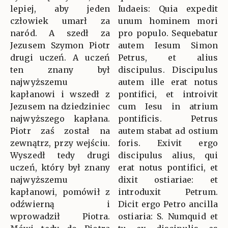
lepiej, aby jeden
Iudaeis: Quia expedit
człowiek umarł za
unum hominem mori
naród. A szedł za
pro populo. Sequebatur
Jezusem Szymon Piotr
autem Iesum Simon
drugi uczeń. A uczeń
Petrus, et alius
ten znany był
discipulus. Discipulus
najwyższemu
autem ille erat notus
kapłanowi i wszedł z
pontifici, et introivit
Jezusem na dziedziniec
cum Iesu in atrium
najwyższego kapłana.
pontificis. Petrus
Piotr zaś został na
autem stabat ad ostium
zewnątrz, przy wejściu.
foris. Exivit ergo
Wyszedł tedy drugi
discipulus alius, qui
uczeń, który był znany
erat notus pontifici, et
najwyższemu
dixit ostiariae: et
kapłanowi, pomówił z
introduxit Petrum.
odźwierną i
Dicit ergo Petro ancilla
wprowadził Piotra.
ostiaria: S. Numquid et