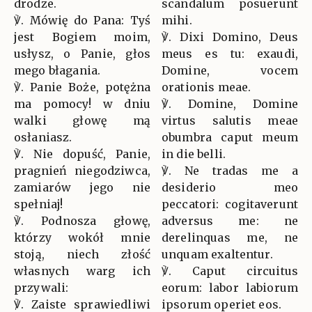
drodze.
scandalum posuerunt
℣. Mówię do Pana: Tyś
mihi.
jest Bogiem moim,
℣. Dixi Domino, Deus
usłysz, o Panie, głos
meus es tu: exaudi,
mego błagania.
Domine, vocem
℣. Panie Boże, potężna
orationis meae.
ma pomocy! w dniu
℣. Domine, Domine
walki głowę mą
virtus salutis meae
osłaniasz.
obumbra caput meum
℣. Nie dopuść, Panie,
in die belli.
pragnień niegodziwca,
℣. Ne tradas me a
zamiarów jego nie
desiderio meo
spełniaj!
peccatori: cogitaverunt
℣. Podnosza głowę,
adversus me: ne
którzy wokół mnie
derelinquas me, ne
stoją, niech złość
unquam exaltentur.
własnych warg ich
℣. Caput circuitus
przywali:
eorum: labor labiorum
℣. Zaiste sprawiedliwi
ipsorum operiet eos.