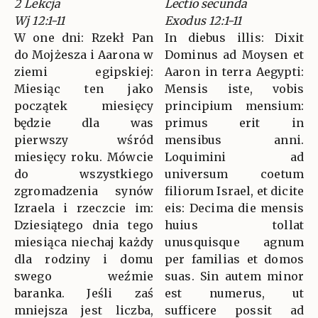
2 Lekcja
Lectio secunda
Wj 12:1-11
Exodus 12:1-11
W one dni: Rzekł Pan
In diebus illis: Dixit
do Mojżesza i Aarona w
Dominus ad Moysen et
ziemi egipskiej:
Aaron in terra Aegypti:
Miesiąc ten jako
Mensis iste, vobis
początek miesięcy
principium mensium:
będzie dla was
primus erit in
pierwszy wśród
mensibus anni.
miesięcy roku. Mówcie
Loquimini ad
do wszystkiego
universum coetum
zgromadzenia synów
filiorum Israel, et dicite
Izraela i rzeczcie im:
eis: Decima die mensis
Dziesiątego dnia tego
huius tollat
miesiąca niechaj każdy
unusquisque agnum
dla rodziny i domu
per familias et domos
swego weźmie
suas. Sin autem minor
baranka. Jeśli zaś
est numerus, ut
mniejsza jest liczba,
sufficere possit ad