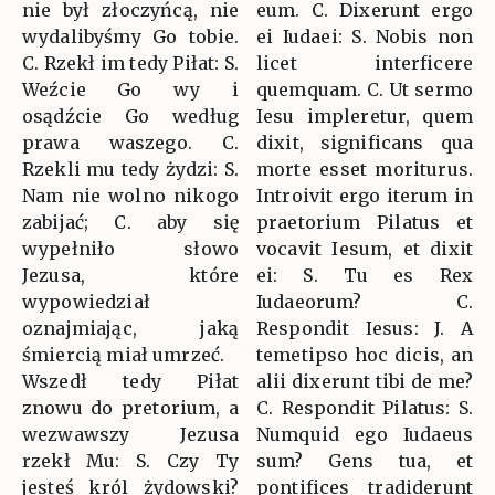
nie był złoczyńcą, nie
eum. C. Dixerunt ergo
wydalibyśmy Go tobie.
ei Iudaei: S. Nobis non
C. Rzekł im tedy Piłat: S.
licet interficere
Weźcie Go wy i
quemquam. C. Ut sermo
osądźcie Go według
Iesu impleretur, quem
prawa waszego. C.
dixit, significans qua
Rzekli mu tedy żydzi: S.
morte esset moriturus.
Nam nie wolno nikogo
Introivit ergo iterum in
zabijać; C. aby się
praetorium Pilatus et
wypełniło słowo
vocavit Iesum, et dixit
Jezusa, które
ei: S. Tu es Rex
wypowiedział
Iudaeorum? C.
oznajmiając, jaką
Respondit Iesus: J. A
śmiercią miał umrzeć.
temetipso hoc dicis, an
Wszedł tedy Piłat
alii dixerunt tibi de me?
znowu do pretorium, a
C. Respondit Pilatus: S.
wezwawszy Jezusa
Numquid ego Iudaeus
rzekł Mu: S. Czy Ty
sum? Gens tua, et
jesteś król żydowski?
pontifices tradiderunt