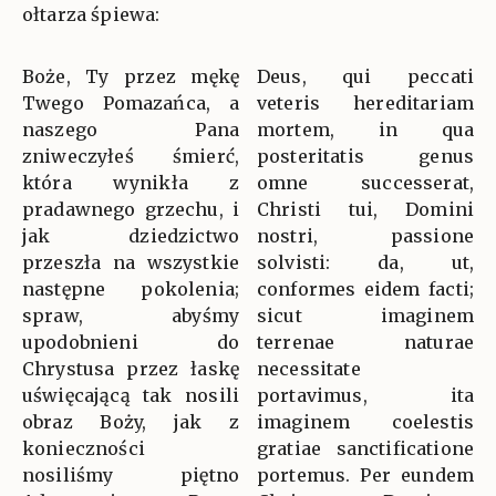
ołtarza śpiewa:
Boże, Ty przez mękę
Deus, qui peccati
Twego Pomazańca, a
veteris hereditariam
naszego Pana
mortem, in qua
zniweczyłeś śmierć,
posteritatis genus
która wynikła z
omne successerat,
pradawnego grzechu, i
Christi tui, Domini
jak dziedzictwo
nostri, passione
przeszła na wszystkie
solvisti: da, ut,
następne pokolenia;
conformes eidem facti;
spraw, abyśmy
sicut imaginem
upodobnieni do
terrenae naturae
Chrystusa przez łaskę
necessitate
uświęcającą tak nosili
portavimus, ita
obraz Boży, jak z
imaginem coelestis
konieczności
gratiae sanctificatione
nosiliśmy piętno
portemus. Per eundem