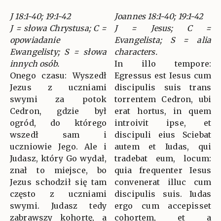
J 18:1-40; 19:1-42
Joannes 18:1-40; 19:1-42
J = słowa Chrystusa; C =
J = Jesus; C =
opowiadanie
Evangelista; S = alia
Ewangelisty; S = słowa
characters.
innych osób.
In illo tempore:
Onego czasu: Wyszedł
Egressus est Iesus cum
Jezus z uczniami
discipulis suis trans
swymi za potok
torrentem Cedron, ubi
Cedron, gdzie był
erat hortus, in quem
ogród, do którego
introivit ipse, et
wszedł sam i
discipuli eius Sciebat
uczniowie Jego. Ale i
autem et Iudas, qui
Judasz, który Go wydał,
tradebat eum, locum:
znał to miejsce, bo
quia frequenter Iesus
Jezus schodził się tam
convenerat illuc cum
często z uczniami
discipulis suis. Iudas
swymi. Judasz tedy
ergo cum accepisset
zabrawszy kohortę, a
cohortem, et a