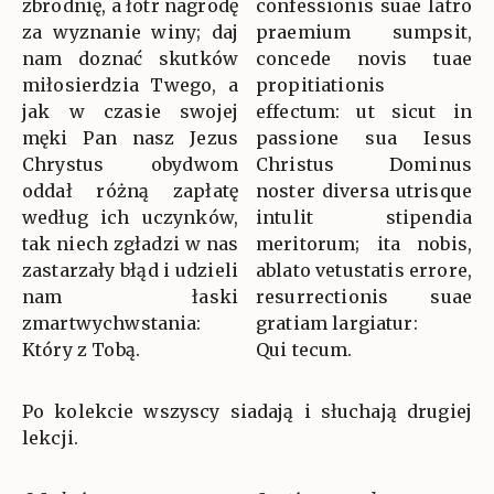
zbrodnię, a łotr nagrodę
confessionis suae latro
za wyznanie winy; daj
praemium sumpsit,
nam doznać skutków
concede novis tuae
miłosierdzia Twego, a
propitiationis
jak w czasie swojej
effectum: ut sicut in
męki Pan nasz Jezus
passione sua Iesus
Chrystus obydwom
Christus Dominus
oddał różną zapłatę
noster diversa utrisque
według ich uczynków,
intulit stipendia
tak niech zgładzi w nas
meritorum; ita nobis,
zastarzały błąd i udzieli
ablato vetustatis errore,
nam łaski
resurrectionis suae
zmartwychwstania:
gratiam largiatur:
Który z Tobą.
Qui tecum.
Po kolekcie wszyscy siadają i słuchają drugiej
lekcji.