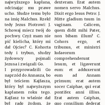
najwyższego kapłana,
dexteram. Erat autem
odcinając mu prawe
nomen servo Malchus.
ucho. Słudze temu było
Dixit ergo Iesus Petro: J.
na imię Malchus. Rzekł
Mitte gladium tuum in
tedy Jezus Piotrowi: J.
vaginam. Calicem,
Schowaj miecz twój do
quem didit mihi Pater,
pochwy. Czyż mam nie
non bibam illum? C.
pić kielicha, który mi
Cohors ergo, et
dał Ojciec? C. Kohorta
tribunus, et ministri
tedy i trybun, słudzy
Iudaeorum
żydowscy pojmali
comprehenderunt
Jezusa i związali Go.
Iesum, et ligaverunt
I przyprowadzili Go
eum: et adduxerunt
naprzód do Annasza, bo
eum ad Annam
był teściem Kajfasza,
primum; erat autem
który był najwyższym
socer Caiphae, qui erat
kapłanem roku tego.
pontifex anni illius.
Kajfasz to właśnie dał
Erat autem Caiphas,
był radę żydom, że
quo consilium dederat