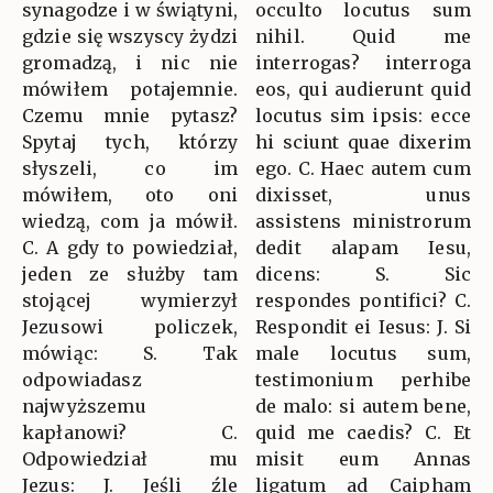
synagodze i w świątyni,
occulto locutus sum
gdzie się wszyscy żydzi
nihil. Quid me
gromadzą, i nic nie
interrogas? interroga
mówiłem potajemnie.
eos, qui audierunt quid
Czemu mnie pytasz?
locutus sim ipsis: ecce
Spytaj tych, którzy
hi sciunt quae dixerim
słyszeli, co im
ego. C. Haec autem cum
mówiłem, oto oni
dixisset, unus
wiedzą, com ja mówił.
assistens ministrorum
C. A gdy to powiedział,
dedit alapam Iesu,
jeden ze służby tam
dicens: S. Sic
stojącej wymierzył
respondes pontifici? C.
Jezusowi policzek,
Respondit ei Iesus: J. Si
mówiąc: S. Tak
male locutus sum,
odpowiadasz
testimonium perhibe
najwyższemu
de malo: si autem bene,
kapłanowi? C.
quid me caedis? C. Et
Odpowiedział mu
misit eum Annas
Jezus: J. Jeśli źle
ligatum ad Caipham