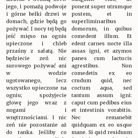
jego, i pomażą podwoje
ponent super utrumque
i górne belki drzwi w
postem, et in
domach, gdzie będą go
superliminaribus
pożywać. I nocy tej będą
domorum, in quibus
jeść mięso na ogniu
comedent illum. Et
upieczone i chleb
edent carnes nocte illa
przaśny z sałatą. Nie
assas igni, et azymos
będziecie zeń nic
panes cum lactucis
surowego pożywać ani
agrestibus. Non
w wodzie
comedetis ex eo
ugotowanego, lecz
crudum quid, nec
wszystko upieczone na
coctum aqua, sed
ogniu; spożyjecie
tantum assum igni:
głowę jego wraz z
caput cum pedibus eius
nogami i
et intestinis vorabitis.
wnętrznościami. I nic
Nec remanebit
zeń nie pozostanie aż
quidquam ex eo usque
do ranka. Jeśliby co
mane. Si quid residuum