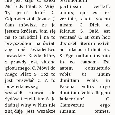
nie jest stąd. C. Rzekł
testimonium
Mu tedy Piłat: S. Więc
perhibeam veritati:
Ty jesteś król? C.
omnis, qui est ex
Odpowiedział Jezus: J.
veritate, audit vocem
Sam mówisz, że ja
meam. C. Dicit ei
jestem królem. Jam się
Pilatus: S. Quid est
na to narodził i na to
veritas? C. Et cum hoc
przyszedłem na świat,
dixisset, iterum exivit
aby dać świadectwo
ad Iudaeos, et dicit eis:
prawdzie. Każdy, który
S. Ego nullam invenio
z prawdy jest, słucha
in eo causam. Est
głosu mego. C. Mówi do
autem consuetudo
Niego Piłat: S. Cóż to
vobis ut unum
jest prawda? C. A to
dimittam vobis in
powiedziawszy,
Pascha: vultis ergo
wyszedł znowu do
dimittam vobis Regem
żydów i rzekł im: S. Ja
Iudaeorum? C.
żadnej winy w Nim nie
Clamverunt ergo
znajduję. Jest wszakże
rursum omnes,