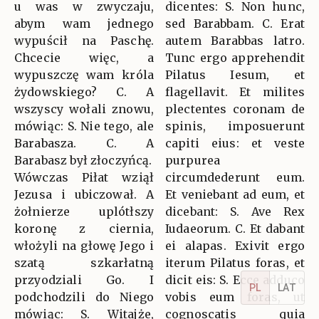
u was w zwyczaju,
dicentes: S. Non hunc,
abym wam jednego
sed Barabbam. C. Erat
wypuścił na Paschę.
autem Barabbas latro.
Chcecie więc, a
Tunc ergo apprehendit
wypuszczę wam króla
Pilatus Iesum, et
żydowskiego? C. A
flagellavit. Et milites
wszyscy wołali znowu,
plectentes coronam de
mówiąc: S. Nie tego, ale
spinis, imposuerunt
Barabasza. C. A
capiti eius: et veste
Barabasz był złoczyńcą.
purpurea
Wówczas Piłat wziął
circumdederunt eum.
Jezusa i ubiczował. A
Et veniebant ad eum, et
żołnierze uplótłszy
dicebant: S. Ave Rex
koronę z ciernia,
Iudaeorum. C. Et dabant
włożyli na głowę Jego i
ei alapas. Exivit ergo
szatą szkarłatną
iterum Pilatus foras, et
przyodziali Go. I
dicit eis: S. Ecce adduco
PL
LAT
podchodzili do Niego
vobis eum foras, ut
mówiąc: S. Witajże,
cognoscatis quia