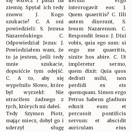
się wstecz i padli na
Iterum ergo
ziemię. Spytał ich tedy
interrogavit eos: J.
znowu: J. Kogo
Quem quaeritis? C. Illi
szukacie? C. A oni
autem dixerunt, S.
powiedzieli: S. Jezusa
Iesum Nazarenum. C.
Nazareńskiego. C.
Respondit Iesus: J. Dixi
Odpowiedział Jezus: J.
vobis, quia ego sum: si
Powiedziałem wam, że
ergo me quaeritis,
to ja jestem, jeśli tedy
sinite hos abire. C. Ut
mnie szukacie,
impleretur sermo,
dopuśćcie tym odejść.
quem dixit: Quia quos
C. A to, aby się
dedisti mihi, non
wypełniło Słowo, które
perdidi ex eis
był wyrzekł: Nie
quemquam. Simon ergo
utraciłem żadnego z
Petrus habens gladium
tych, których mi dałeś.
eduxit eum: et
Tedy Szymon Piotr,
percussit pontificis
mając miecz, dobył go i
servum: et abscidit
uderzył sługę
auriculam eius