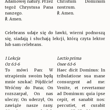
Adamowej natury. Przez
Christum Dominum
tegoż Chrystusa Pana
nostrum.
naszego.
℟. Amen.
℟. Amen.
Celebrans udaje się do ławki, wierni podnoszą
się, siadają i słuchają lekcji, którą czyta lektor
lub sam celebrans.
1 Lekcja
Lectio prima
Oz 6:1-6
Osee 6:1-6
To mówi Pan: W
Haec dicit Dominus: In
utrapieniu swoim będą
tribulatione sua mane
mnie szukać: Pójdźcie!
consurgent ad me:
Wróćmy do Pana; On
Venite, et revertamur
rozszarpał, On nas
ad Dominum: quia ipse
uleczy; On uderzył, On
cepit, et sanabit nos:
zawiąże nasze rany.
percutiet, et curabit