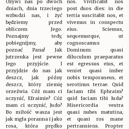
Ożywi nas po dwóch
nos. Vivificabit nos
dniach, dnia trzeciego
post duos dies: in die
wzbudzi nas, i żyć
tertia suscitabit nos, et
będziemy przed
vivemus in conspectu
obliczem Jego.
eius. Sciemus,
Poznajmy tedy,
sequemurque, ut
pobiegnijmy, aby
cognoscamus
poznać Pana! Jak
Dominum: quasi
jutrzenka jest pewne
diluculum praeparatus
Jego przyjście. I
est egressus eius, et
przyjdzie do nas jak
veniet quasi imber
deszcz, jak późny
nobis temporaneus, et
deszcz, który ziemię
serotinus terrae. Quid
orzeźwia. Cóż mam ci
faciam tibi Ephraim?
uczynić, Efraimie? Cóż
quid faciam tibi Iuda?
mam ci uczynić, Judo?
Misericordia vestra
Bo miłość wasza jest
quasi nubes matutina,
jak mgła poranna i jako
et quasi ros mane
rosa, która prędko
pertransiens. Propter