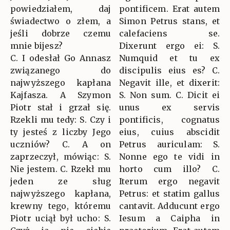
powiedziałem, daj
pontificem. Erat autem
świadectwo o złem, a
Simon Petrus stans, et
jeśli dobrze czemu
calefaciens se.
mnie bijesz?
Dixerunt ergo ei: S.
C. I odesłał Go Annasz
Numquid et tu ex
związanego do
discipulis eius es? C.
najwyższego kapłana
Negavit ille, et dixerit:
Kajfasza. A Szymon
S. Non sum. C. Dicit ei
Piotr stał i grzał się.
unus ex servis
Rzekli mu tedy: S. Czy i
pontificis, cognatus
ty jesteś z liczby Jego
eius, cuius abscidit
uczniów? C. A on
Petrus auriculam: S.
zaprzeczył, mówiąc: S.
Nonne ego te vidi in
Nie jestem. C. Rzekł mu
horto cum illo? C.
jeden ze sług
Iterum ergo negavit
najwyższego kapłana,
Petrus: et statim gallus
krewny tego, któremu
cantavit. Adducunt ergo
Piotr uciął był ucho: S.
Iesum a Caipha in