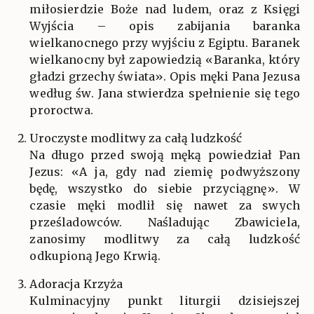
miłosierdzie Boże nad ludem, oraz z Księgi
Wyjścia – opis zabijania baranka
wielkanocnego przy wyjściu z Egiptu. Baranek
wielkanocny był zapowiedzią «Baranka, który
gładzi grzechy świata». Opis męki Pana Jezusa
według św. Jana stwierdza spełnienie się tego
proroctwa.
Uroczyste modlitwy za całą ludzkość
Na długo przed swoją męką powiedział Pan
Jezus: «A ja, gdy nad ziemię podwyższony
będę, wszystko do siebie przyciągnę». W
czasie męki modlił się nawet za swych
prześladowców. Naśladując Zbawiciela,
zanosimy modlitwy za całą ludzkość
odkupioną Jego Krwią.
Adoracja Krzyża
Kulminacyjny punkt liturgii dzisiejszej