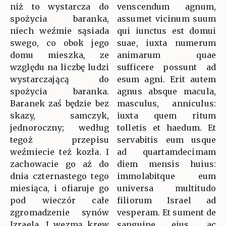
niż to wystarcza do
venscendum agnum,
spożycia baranka,
assumet vicinum suum
niech weźmie sąsiada
qui iunctus est domui
swego, co obok jego
suae, iuxta numerum
domu mieszka, ze
animarum quae
względu na liczbę ludzi
sufficere possunt ad
wystarczającą do
esum agni. Erit autem
spożycia baranka.
agnus absque macula,
Baranek zaś będzie bez
masculus, anniculus:
skazy, samczyk,
iuxta quem ritum
jednoroczny; według
tolletis et haedum. Et
tegoż przepisu
servabitis eum usque
weźmiecie też kozła. I
ad quartamdecimam
zachowacie go aż do
diem mensis huius:
dnia czternastego tego
immolabitque eum
miesiąca, i ofiaruje go
universa multitudo
pod wieczór całe
filiorum Israel ad
zgromadzenie synów
vesperam. Et sument de
Izraela. I wezmą krew
sanguine eius, ac