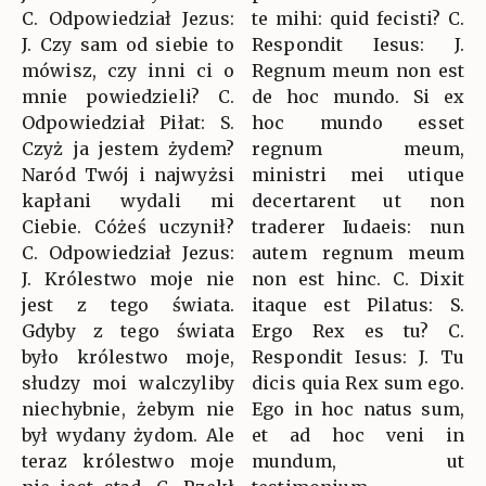
C. Odpowiedział Jezus:
te mihi: quid fecisti? C.
J. Czy sam od siebie to
Respondit Iesus: J.
mówisz, czy inni ci o
Regnum meum non est
mnie powiedzieli? C.
de hoc mundo. Si ex
Odpowiedział Piłat: S.
hoc mundo esset
Czyż ja jestem żydem?
regnum meum,
Naród Twój i najwyżsi
ministri mei utique
kapłani wydali mi
decertarent ut non
Ciebie. Cóżeś uczynił?
traderer Iudaeis: nun
C. Odpowiedział Jezus:
autem regnum meum
J. Królestwo moje nie
non est hinc. C. Dixit
jest z tego świata.
itaque est Pilatus: S.
Gdyby z tego świata
Ergo Rex es tu? C.
było królestwo moje,
Respondit Iesus: J. Tu
słudzy moi walczyliby
dicis quia Rex sum ego.
niechybnie, żebym nie
Ego in hoc natus sum,
był wydany żydom. Ale
et ad hoc veni in
teraz królestwo moje
mundum, ut