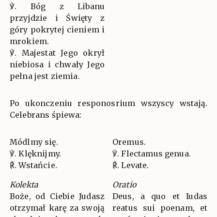
℣. Bóg z Libanu
przyjdzie i Święty z
góry pokrytej cieniem i
mrokiem.
℣. Majestat Jego okrył
niebiosa i chwały Jego
pełna jest ziemia.
Po ukonczeniu responosrium wszyscy wstają.
Celebrans śpiewa:
Módlmy się.
Oremus.
℣. Klęknijmy.
℣. Flectamus genua.
℟. Wstańcie.
℟. Levate.
Kolekta
Oratio
Boże, od Ciebie Judasz
Deus, a quo et Iudas
otrzymał karę za swoją
reatus sui poenam, et