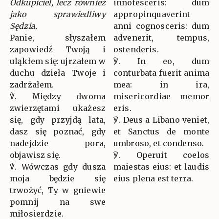
Odkupiciel, lecz również
innotesceris: dum
jako sprawiedliwy
appropinquaverint
Sędzia.
anni cognosceris: dum
Panie, słyszałem
advenerit, tempus,
zapowiedź Twoją i
ostenderis.
uląkłem się: ujrzałem w
℣. In eo, dum
duchu dzieła Twoje i
conturbata fuerit anima
zadrżałem.
mea: in ira,
℣. Między dwoma
misericordiae memor
zwierzętami ukażesz
eris.
się, gdy przyjdą lata,
℣. Deus a Libano veniet,
dasz się poznać, gdy
et Sanctus de monte
nadejdzie pora,
umbroso, et condenso.
objawisz się.
℣. Operuit coelos
℣. Wówczas gdy dusza
maiestas eius: et laudis
moja będzie się
eius plena est terra.
trwożyć, Ty w gniewie
pomnij na swe
miłosierdzie.