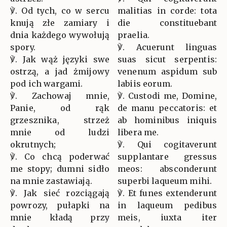
℣. Od tych, co w sercu
malitias in corde: tota
knują złe zamiary i
die constituebant
dnia każdego wywołują
praelia.
spory.
℣. Acuerunt linguas
℣. Jak wąż języki swe
suas sicut serpentis:
ostrzą, a jad żmijowy
venenum aspidum sub
pod ich wargami.
labiis eorum.
℣. Zachowaj mnie,
℣. Custodi me, Domine,
Panie, od rąk
de manu peccatoris: et
grzesznika, strzeż
ab hominibus iniquis
mnie od ludzi
libera me.
okrutnych;
℣. Qui cogitaverunt
℣. Co chcą poderwać
supplantare gressus
me stopy; dumni sidło
meos: absconderunt
na mnie zastawiają.
superbi laqueum mihi.
℣. Jak sieć rozciągają
℣. Et funes extenderunt
powrozy, pułapki na
in laqueum pedibus
mnie kładą przy
meis, iuxta iter