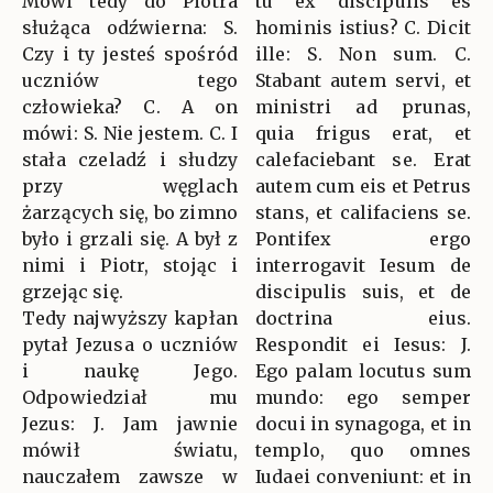
Mówi tedy do Piotra
tu ex discipulis es
służąca odźwierna: S.
hominis istius? C. Dicit
Czy i ty jesteś spośród
ille: S. Non sum. C.
uczniów tego
Stabant autem servi, et
człowieka? C. A on
ministri ad prunas,
mówi: S. Nie jestem. C. I
quia frigus erat, et
stała czeladź i słudzy
calefaciebant se. Erat
przy węglach
autem cum eis et Petrus
żarzących się, bo zimno
stans, et califaciens se.
było i grzali się. A był z
Pontifex ergo
nimi i Piotr, stojąc i
interrogavit Iesum de
grzejąc się.
discipulis suis, et de
Tedy najwyższy kapłan
doctrina eius.
pytał Jezusa o uczniów
Respondit ei Iesus: J.
i naukę Jego.
Ego palam locutus sum
Odpowiedział mu
mundo: ego semper
Jezus: J. Jam jawnie
docui in synagoga, et in
mówił światu,
templo, quo omnes
nauczałem zawsze w
Iudaei conveniunt: et in