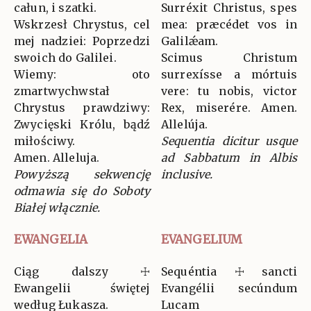
całun, i szatki.
Surréxit Christus, spes
Wskrzesł Chrystus, cel
mea: præcédet vos in
mej nadziei: Poprzedzi
Galilǽam.
swoich do Galilei.
Scimus Christum
Wiemy: oto
surrexísse a mórtuis
zmartwychwstał
vere: tu nobis, victor
Chrystus prawdziwy:
Rex, miserére. Amen.
Zwycięski Królu, bądź
Allelúja.
miłościwy.
Sequentia dicitur usque
Amen. Alleluja.
ad Sabbatum in Albis
Powyższą sekwencję
inclusive.
odmawia się do Soboty
Białej włącznie.
EWANGELIA
EVANGELIUM
Ciąg dalszy ☩
Sequéntia ☩ sancti
Ewangelii świętej
Evangélii secúndum
według Łukasza.
Lucam