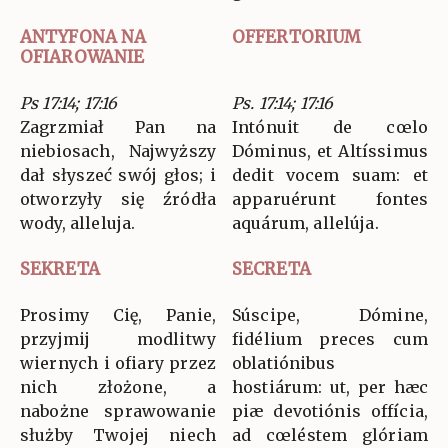
ANTYFONA NA
OFFERTORIUM
OFIAROWANIE
Ps 17:14; 17:16
Ps. 17:14; 17:16
Zagrzmiał Pan na
Intónuit de cœlo
niebiosach, Najwyższy
Dóminus, et Altíssimus
dał słyszeć swój głos; i
dedit vocem suam: et
otworzyły się źródła
apparuérunt fontes
wody, alleluja.
aquárum, allelúja.
SEKRETA
SECRETA
Prosimy Cię, Panie,
Súscipe, Dómine,
przyjmij modlitwy
fidélium preces cum
wiernych i ofiary przez
oblatiónibus
nich złożone, a
hostiárum: ut, per hæc
nabożne sprawowanie
piæ devotiónis offícia,
służby Twojej niech
ad cœléstem glóriam