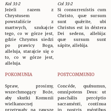
Kol 3:1-2
Col 3:1-2
Jeżeli razem z
Si consurrexístis cum
Chrystusem
Christo, quæ sursum
powstaliście z
sunt quǽrite, ubi
martwych, szukajcie
Christus est in déxtera
tego, co w górze jest,
Dei sedens, allelúja:
gdzie Chrystus siedzi
quæ sursum sunt
po prawicy Boga,
sápite, allelúja.
alleluja, starajcie się o
to, co w górze jest,
alleluja.
POKOMUNIA
POSTCOMMUNIO
Spraw, prosimy,
Concéde, quǽsumus,
wszechmogący Boże,
omnípotens Deus: ut
aby skutki Komunii
paschális percéptio
wielkanocnej
sacraménti, contínua
przetrwały na zawsze
in nostris méntibus