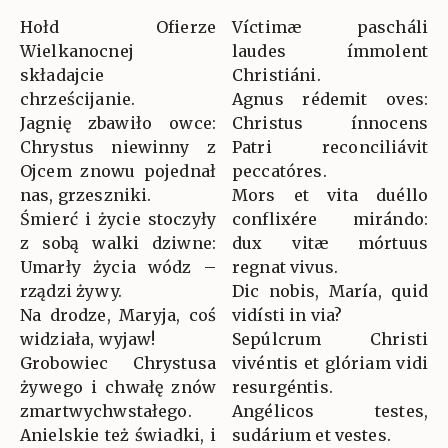
Hołd Ofierze
Víctimæ pascháli
Wielkanocnej
laudes ímmolent
składajcie
Christiáni.
chrześcijanie.
Agnus rédemit oves:
Jagnię zbawiło owce:
Christus ínnocens
Chrystus niewinny z
Patri reconciliávit
Ojcem znowu pojednał
peccatóres.
nas, grzeszniki.
Mors et vita duéllo
Śmierć i życie stoczyły
conflixére mirándo:
z sobą walki dziwne:
dux vitæ mórtuus
Umarły życia wódz –
regnat vivus.
rządzi żywy.
Dic nobis, María, quid
Na drodze, Maryja, coś
vidísti in via?
widziała, wyjaw!
Sepúlcrum Christi
Grobowiec Chrystusa
vivéntis et glóriam vidi
żywego i chwałę znów
resurgéntis.
zmartwychwstałego.
Angélicos testes,
Anielskie też świadki, i
sudárium et vestes.