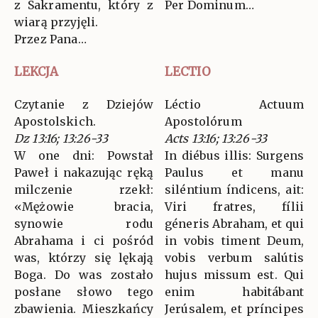
z Sakramentu, który z
Per Dominum…
wiarą przyjęli.
Przez Pana…
LEKCJA
LECTIO
Czytanie z Dziejów
Léctio Actuum
Apostolskich.
Apostolórum
Dz 13:16; 13:26-33
Acts 13:16; 13:26-33
W one dni: Powstał
In diébus illis: Surgens
Paweł i nakazując ręką
Paulus et manu
milczenie rzekł:
siléntium índicens, ait:
«Mężowie bracia,
Viri fratres, fílii
synowie rodu
géneris Abraham, et qui
Abrahama i ci pośród
in vobis timent Deum,
was, którzy się lękają
vobis verbum salútis
Boga. Do was zostało
hujus missum est. Qui
posłane słowo tego
enim habitábant
zbawienia. Mieszkańcy
Jerúsalem, et príncipes