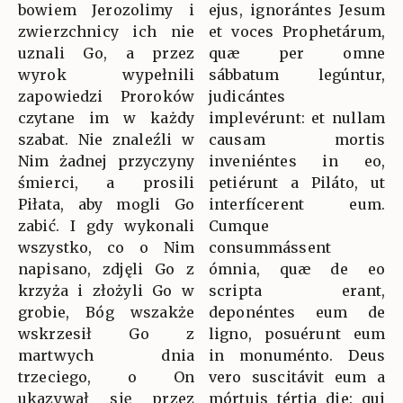
bowiem Jerozolimy i
ejus, ignorántes Jesum
zwierzchnicy ich nie
et voces Prophetárum,
uznali Go, a przez
quæ per omne
wyrok wypełnili
sábbatum legúntur,
zapowiedzi Proroków
judicántes
czytane im w każdy
implevérunt: et nullam
szabat. Nie znaleźli w
causam mortis
Nim żadnej przyczyny
inveniéntes in eo,
śmierci, a prosili
petiérunt a Piláto, ut
Piłata, aby mogli Go
interfícerent eum.
zabić. I gdy wykonali
Cumque
wszystko, co o Nim
consummássent
napisano, zdjęli Go z
ómnia, quæ de eo
krzyża i złożyli Go w
scripta erant,
grobie, Bóg wszakże
deponéntes eum de
wskrzesił Go z
ligno, posuérunt eum
martwych dnia
in monuménto. Deus
trzeciego, o On
vero suscitávit eum a
ukazywał się przez
mórtuis tértia die: qui