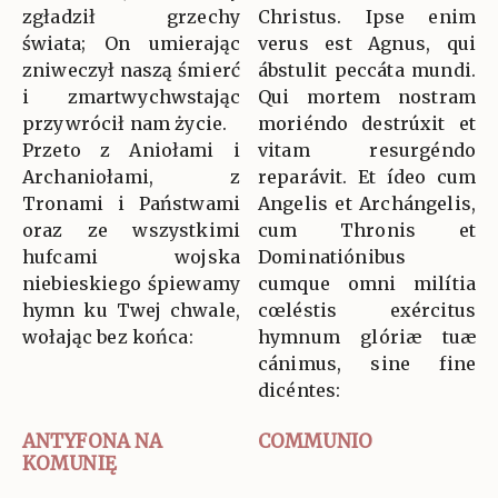
zgładził grzechy
Christus. Ipse enim
świata; On umierając
verus est Agnus, qui
zniweczył naszą śmierć
ábstulit peccáta mundi.
i zmartwychwstając
Qui mortem nostram
przywrócił nam życie.
moriéndo destrúxit et
Przeto z Aniołami i
vitam resurgéndo
Archaniołami, z
reparávit. Et ídeo cum
Tronami i Państwami
Angelis et Archángelis,
oraz ze wszystkimi
cum Thronis et
hufcami wojska
Dominatiónibus
niebieskiego śpiewamy
cumque omni milítia
hymn ku Twej chwale,
cœléstis exércitus
wołając bez końca:
hymnum glóriæ tuæ
cánimus, sine fine
dicéntes:
ANTYFONA NA
COMMUNIO
KOMUNIĘ