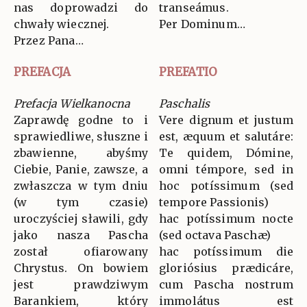
nas doprowadzi do
transeámus.
chwały wiecznej.
Per Dominum…
Przez Pana…
PREFACJA
PREFATIO
Prefacja Wielkanocna
Paschalis
Zaprawdę godne to i
Vere dignum et justum
sprawiedliwe, słuszne i
est, æquum et salutáre:
zbawienne, abyśmy
Te quidem, Dómine,
Ciebie, Panie, zawsze, a
omni témpore, sed in
zwłaszcza w tym dniu
hoc potíssimum (sed
(w tym czasie)
tempore Passionis)
uroczyściej sławili, gdy
hac potíssimum nocte
jako nasza Pascha
(sed octava Paschæ)
został ofiarowany
hac potíssimum die
Chrystus. On bowiem
gloriósius prædicáre,
jest prawdziwym
cum Pascha nostrum
Barankiem, który
immolátus est