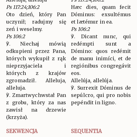
Ps 117:24;106:2
Hæc dies, quam fecit
Oto dzień, który Pan
Dóminus: exsultémus
uczynił; radujmy się
et lætémur in ea.
zeń i weselmy.
Ps 106:2
Ps 106:2
℣. Dicant nunc, qui
℣. Niechaj mówią
redémpti sunt a
odkupieni przez Pana,
Dómino: quos redémit
których wykupił z rąk
de manu inimíci, et de
nieprzyjaciela i
regiónibus congregávit
których z krajów
eos.
zgromadził. Alleluja,
Allelúja, allelúja.
alleluja.
℣. Surrexit Dóminus de
℣. Zmartwychwstał Pan
sepúlcro, qui pro nobis
z grobu, który za nas
pepéndit in ligno.
zawisł na drzewie
(krzyża).
SEKWENCJA
SEQUENTIA