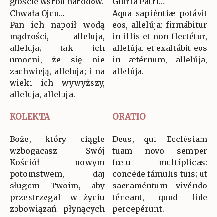
głoście wśród narodów.
Glória Patri…
Chwała Ojcu…
Aqua sapiéntiæ potávit
Pan ich napoił wodą
eos, allelúja: firmábitur
mądrości, alleluja,
in illis et non flectétur,
alleluja; tak ich
allelúja: et exaltábit eos
umocni, że się nie
in ætérnum, allelúja,
zachwieją, alleluja; i na
allelúja.
wieki ich wywyższy,
alleluja, alleluja.
KOLEKTA
ORATIO
Boże, który ciągle
Deus, qui Ecclésiam
wzbogacasz Swój
tuam novo semper
Kościół nowym
fœtu multíplicas:
potomstwem, daj
concéde fámulis tuis; ut
sługom Twoim, aby
sacraméntum vivéndo
przestrzegali w życiu
téneant, quod fide
zobowiązań płynących
percepérunt.