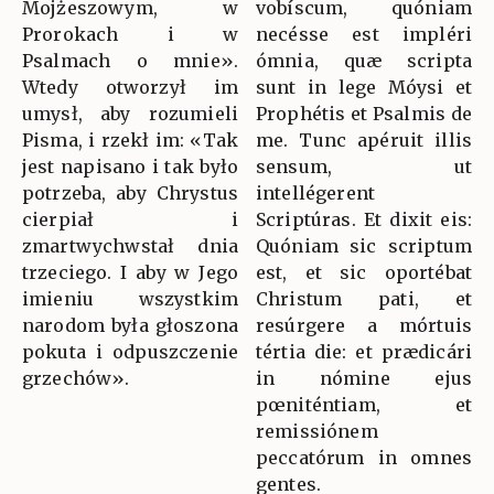
Mojżeszowym, w
vobíscum, quóniam
Prorokach i w
necésse est impléri
Psalmach o mnie».
ómnia, quæ scripta
Wtedy otworzył im
sunt in lege Móysi et
umysł, aby rozumieli
Prophétis et Psalmis de
Pisma, i rzekł im: «Tak
me. Tunc apéruit illis
jest napisano i tak było
sensum, ut
potrzeba, aby Chrystus
intellégerent
cierpiał i
Scriptúras. Et dixit eis:
zmartwychwstał dnia
Quóniam sic scriptum
trzeciego. I aby w Jego
est, et sic oportébat
imieniu wszystkim
Christum pati, et
narodom była głoszona
resúrgere a mórtuis
pokuta i odpuszczenie
tértia die: et prædicári
grzechów».
in nómine ejus
pœniténtiam, et
remissiónem
peccatórum in omnes
gentes.