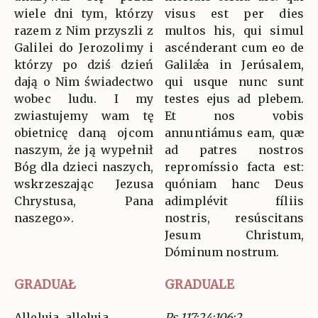
wiele dni tym, którzy
visus est per dies
razem z Nim przyszli z
multos his, qui simul
Galilei do Jerozolimy i
ascénderant cum eo de
którzy po dziś dzień
Galilǽa in Jerúsalem,
dają o Nim świadectwo
qui usque nunc sunt
wobec ludu. I my
testes ejus ad plebem.
zwiastujemy wam tę
Et nos vobis
obietnicę daną ojcom
annuntiámus eam, quæ
naszym, że ją wypełnił
ad patres nostros
Bóg dla dzieci naszych,
repromíssio facta est:
wskrzeszając Jezusa
quóniam hanc Deus
Chrystusa, Pana
adimplévit fíliis
naszego».
nostris, resúscitans
Jesum Christum,
Dóminum nostrum.
GRADUAŁ
GRADUALE
Alleluja, alleluja
Ps 117:24;106:2