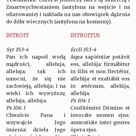
Zmartwychwstaniem (antyfona na wejście i na
ofiarowanie) i nakłada na nas obowiązek dążenia
do dóbr wiecznych (antyfona na komunię).
INTROIT
INTROITUS
Syr 15:3-4
Eccli 15:3-4
Pan ich napoił wodą
Aqua sapiéntiæ potávit
mądrości, alleluja,
eos, allelúja: firmábitur
alleluja; tak ich
in illis et non flectétur,
umocni, że się nie
allelúja: et exaltábit eos
zachwieją, alleluja; i na
in ætérnum, allelúja,
wieki ich wywyższy,
allelúja.
alleluja, alleluja.
Ps 104: 1
Ps 104: 1
Confitémini Dómino et
Chwalcie Pana i
invocáte nomen ejus:
wzywajcie Jego
annuntiáte inter gentes
imienia: dzieła Jego
ópera ejus.