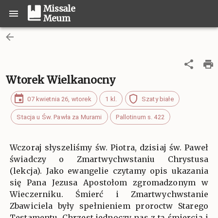
Missale
Meum
Wtorek Wielkanocny
07 kwietnia 26, wtorek
1 kl.
Szaty białe
Stacja u Św. Pawła za Murami
Pallotinum s. 422
Wczoraj słyszeliśmy św. Piotra, dzisiaj św. Paweł
świadczy o Zmartwychwstaniu Chrystusa
(lekcja). Jako ewangelie czytamy opis ukazania
się Pana Jezusa Apostołom zgromadzonym w
Wieczerniku. Śmierć i Zmartwychwstanie
Zbawiciela były spełnieniem proroctw Starego
Testamentu. Chrzest jednoczy nas z tą śmiercią i