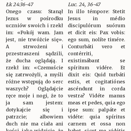
Łk 24:36-47
Luc. 24, 36-47
Onego czasu: Stanął
In illo témpore: Stetit
Jezus w pośrodku
Jesus in médio
uczniów swoich i rzekł
discipulórum suórum
im: «Pokój wam. Jam
et dicit eis: Pax vobis:
jest, nie trwóżcie się».
ego sum, nolíte timére.
A strwożeni i
Conturbáti vero et
przestraszeni sądzili,
contérriti,
że ducha oglądają. I
existimábant se
rzekł im: «Czemuście
spíritum vidére. Et
się zatrwożyli, a myśli
dixit eis: Quid turbáti
różne wstępują do serc
estis, et cogitatiónes
waszych? Oglądajcie
ascéndunt in corda
ręce moje i nogi, że to
vestra? Vidéte manus
ja sam jestem:
meas et pedes, quia ego
dotykajcie się i
ipse sum: palpáte et
patrzcie; albowiem
vidéte: quia spíritus
duch nie ma ciała ani
carnem et ossa non
kości, jako widzicie, że
habet, sicut me vidétis