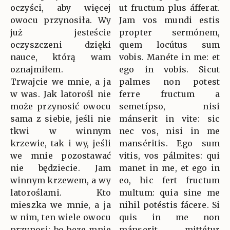
oczyści, aby więcej
ut fructum plus áfferat.
owocu przynosiła. Wy
Jam vos mundi estis
już jesteście
propter sermónem,
oczyszczeni dzięki
quem locútus sum
nauce, którą wam
vobis. Manéte in me: et
oznajmiłem.
ego in vobis. Sicut
Trwajcie we mnie, a ja
palmes non potest
w was. Jak latorośl nie
ferre fructum a
może przynosić owocu
semetípso, nisi
sama z siebie, jeśli nie
mánserit in vite: sic
tkwi w winnym
nec vos, nisi in me
krzewie, tak i wy, jeśli
manséritis. Ego sum
we mnie pozostawać
vitis, vos pálmites: qui
nie będziecie. Jam
manet in me, et ego in
winnym krzewem, a wy
eo, hic fert fructum
latoroślami. Kto
multum: quia sine me
mieszka we mnie, a ja
nihil potéstis fácere. Si
w nim, ten wiele owocu
quis in me non
przynosi; bo beze mnie
mánserit, mittétur