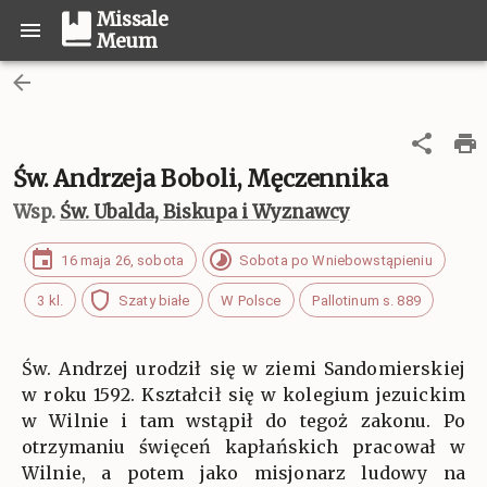
Missale
Meum
Św. Andrzeja Boboli, Męczennika
Wsp.
Św. Ubalda, Biskupa i Wyznawcy
16 maja 26, sobota
Sobota po Wniebowstąpieniu
3 kl.
Szaty białe
W Polsce
Pallotinum s. 889
Św. Andrzej urodził się w ziemi Sandomierskiej
w roku 1592. Kształcił się w kolegium jezuickim
w Wilnie i tam wstąpił do tegoż zakonu. Po
otrzymaniu święceń kapłańskich pracował w
Wilnie, a potem jako misjonarz ludowy na