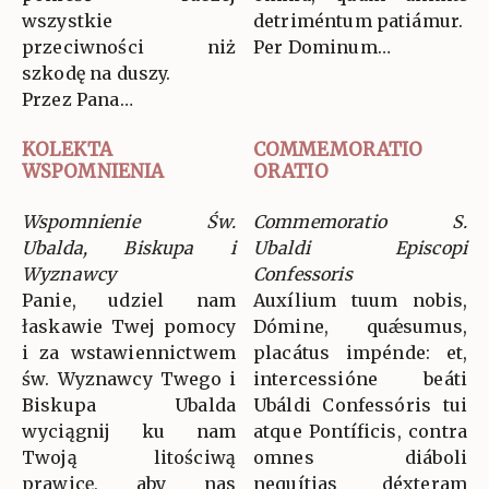
wszystkie
detriméntum patiámur.
przeciwności niż
Per Dominum…
szkodę na duszy.
Przez Pana…
KOLEKTA
COMMEMORATIO
WSPOMNIENIA
ORATIO
Wspomnienie Św.
Commemoratio S.
Ubalda, Biskupa i
Ubaldi Episcopi
Wyznawcy
Confessoris
Panie, udziel nam
Auxílium tuum nobis,
łaskawie Twej pomocy
Dómine, quǽsumus,
i za wstawiennictwem
placátus impénde: et,
św. Wyznawcy Twego i
intercessióne beáti
Biskupa Ubalda
Ubáldi Confessóris tui
wyciągnij ku nam
atque Pontíficis, contra
Twoją litościwą
omnes diáboli
prawicę, aby nas
nequítias déxteram