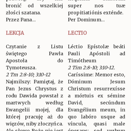
bronić od wszelkiej
super nos tuæ
złości szatana.
propitiatiónis exténde.
Przez Pana…
Per Dominum…
LEKCJA
LECTIO
Czytanie z Listu
Léctio Epístolæ beáti
świętego Pawła
Pauli Apóstoli ad
Apostoła do
Timótheum
Tymoteusza.
2 Tim 2:8-10; 3:10-12.
2 Tm 2:8-10; 3:10-12
Caríssime: Memor esto,
Najmilszy: Pamiętaj, że
Dóminum Jesum
Pan Jezus Chrystus z
Christum resurrexísse
rodu Dawida powstał z
a mórtuis ex sémine
martwych według
David, secúndum
Ewangelii mojej, dla
Evangélium meum, in
której pracuję aż do
quo labóro usque ad
więzów, niby złoczyńca.
víncula, quasi male
Ale słowo Boże nie jest
óperans: sed verbum