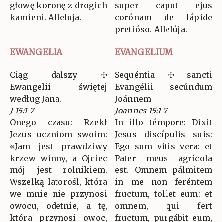
głowę koronę z drogich
super caput ejus
kamieni. Alleluja.
corónam de lápide
pretióso. Allelúja.
EWANGELIA
EVANGELIUM
Ciąg dalszy ☩
Sequéntia ☩ sancti
Ewangelii świętej
Evangélii secúndum
według Jana.
Joánnem
J 15:1-7
Joannes 15:1-7
Onego czasu: Rzekł
In illo témpore: Dixit
Jezus uczniom swoim:
Jesus discípulis suis:
«Jam jest prawdziwy
Ego sum vitis vera: et
krzew winny, a Ojciec
Pater meus agrícola
mój jest rolnikiem.
est. Omnem pálmitem
Wszelką latorośl, która
in me non feréntem
we mnie nie przynosi
fructum, tollet eum: et
owocu, odetnie, a tę,
omnem, qui fert
która przynosi owoc,
fructum, purgábit eum,