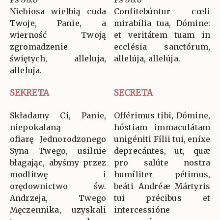
Niebiosa wielbią cuda
Confitebúntur cœli
Twoje, Panie, a
mirabília tua, Dómine:
wierność Twoją
et veritátem tuam in
zgromadzenie
ecclésia sanctórum,
świętych, alleluja,
allelúja, allelúja.
alleluja.
SEKRETA
SECRETA
Składamy Ci, Panie,
Offérimus tibi, Dómine,
niepokalaną
hóstiam immaculátam
ofiarę Jednorodzonego
unigéniti Fílii tui, eníxe
Syna Twego, usilnie
deprecántes, ut, quæ
błagając, abyśmy przez
pro salúte nostra
modlitwę i
humíliter pétimus,
orędownictwo św.
beáti Andréæ Mártyris
Andrzeja, Twego
tui précibus et
Męczennika, uzyskali
intercessióne