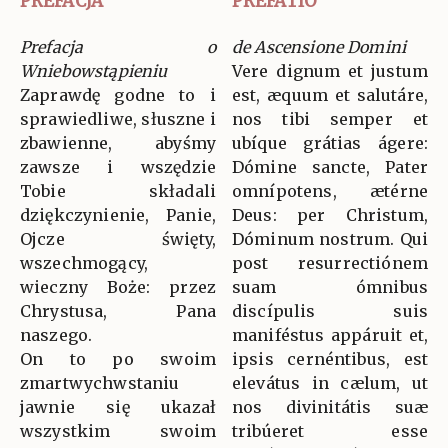
PREFACJA
PREFATIO
Prefacja o
de Ascensione Domini
Wniebowstąpieniu
Vere dignum et justum
Zaprawdę godne to i
est, æquum et salutáre,
sprawiedliwe, słuszne i
nos tibi semper et
zbawienne, abyśmy
ubíque grátias ágere:
zawsze i wszędzie
Dómine sancte, Pater
Tobie składali
omnípotens, ætérne
dziękczynienie, Panie,
Deus: per Christum,
Ojcze święty,
Dóminum nostrum. Qui
wszechmogący,
post resurrectiónem
wieczny Boże: przez
suam ómnibus
Chrystusa, Pana
discípulis suis
naszego.
maniféstus appáruit et,
On to po swoim
ipsis cernéntibus, est
zmartwychwstaniu
elevátus in cælum, ut
jawnie się ukazał
nos divinitátis suæ
wszystkim swoim
tribúeret esse