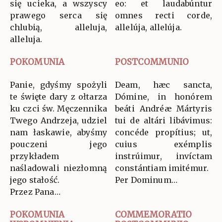
się ucieka, a wszyscy
eo: et laudabúntur
prawego serca się
omnes recti corde,
chlubią, alleluja,
allelúja, allelúja.
alleluja.
POKOMUNIA
POSTCOMMUNIO
Panie, gdyśmy spożyli
Deam, hæc sancta,
te święte dary z ołtarza
Dómine, in honórem
ku czci św. Męczennika
beáti Andréæ Mártyris
Twego Andrzeja, udziel
tui de altári libávimus:
nam łaskawie, abyśmy
concéde propítius; ut,
pouczeni jego
cuius exémplis
przykładem
instrúimur, invíctam
naśladowali niezłomną
constántiam imitémur.
jego stałość.
Per Dominum…
Przez Pana…
POKOMUNIA
COMMEMORATIO