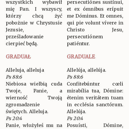
wszystkich wybawił
persecutiónes sustínui,
mię Pan. I wszyscy,
et ex ómnibus erípuit
którzy chcą żyć
me Dóminus. Et omnes,
pobożnie w Chrystusie
qui pie volunt vívere in
Jezusie,
Christo Jesu,
prześladowanie
persecutiónem
cierpieć będą.
patiéntur.
GRADUAŁ
GRADUALE
Alleluja, alleluja
Allelúja, allelúja.
Ps 88:6
Ps 88:6
Niebiosa wielbią cuda
Confitebúntur cœli
Twoje, Panie, a
mirabília tua, Dómine:
wierność Twoją
étenim veritátem tuam
zgromadzenie
in ecclésia sanctórum.
świętych. Alleluja.
Allelúja.
Ps 20:4
Ps 20:4
Panie, włożyłeś mu na
Posuísti, Dómine,