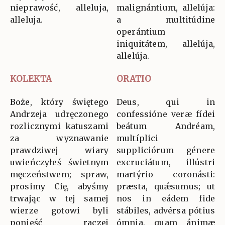
nieprawość, alleluja,
malignántium, allelúja:
alleluja.
a multitúdine
operántium
iniquitátem, allelúja,
allelúja.
KOLEKTA
ORATIO
Boże, który świętego
Deus, qui in
Andrzeja udręczonego
confessióne veræ fídei
rozlicznymi katuszami
beátum Andréam,
za wyznawanie
multíplici
prawdziwej wiary
suppliciórum génere
uwieńczyłeś świetnym
excruciátum, illústri
męczeństwem; spraw,
martýrio coronásti:
prosimy Cię, abyśmy
præsta, quǽsumus; ut
trwając w tej samej
nos in eádem fide
wierze gotowi byli
stábiles, advérsa pótius
ponieść raczej
ómnia, quam ánimæ