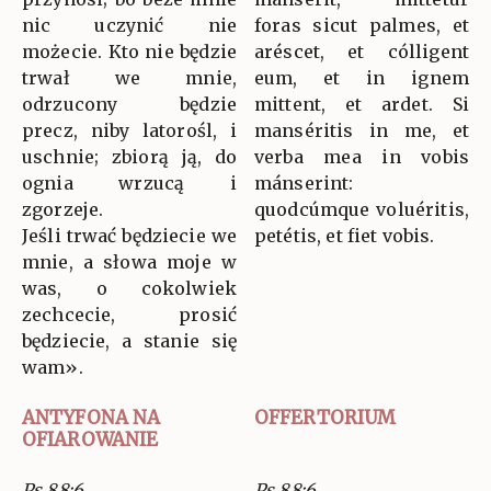
nic uczynić nie
foras sicut palmes, et
możecie. Kto nie będzie
aréscet, et cólligent
trwał we mnie,
eum, et in ignem
odrzucony będzie
mittent, et ardet. Si
precz, niby latorośl, i
manséritis in me, et
uschnie; zbiorą ją, do
verba mea in vobis
ognia wrzucą i
mánserint:
zgorzeje.
quodcúmque voluéritis,
Jeśli trwać będziecie we
petétis, et fiet vobis.
mnie, a słowa moje w
was, o cokolwiek
zechcecie, prosić
będziecie, a stanie się
wam».
ANTYFONA NA
OFFERTORIUM
OFIAROWANIE
Ps 88:6
Ps 88:6