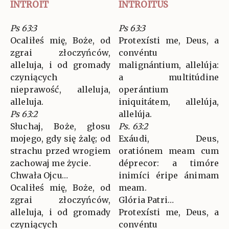
INTROIT
INTROITUS
Ps 63:3
Ps 63:3
Ocaliłeś mię, Boże, od
Protexísti me, Deus, a
zgrai złoczyńców,
convéntu
alleluja, i od gromady
malignántium, allelúja:
czyniących
a multitúdine
nieprawość, alleluja,
operántium
alleluja.
iniquitátem, allelúja,
Ps 63:2
allelúja.
Słuchaj, Boże, głosu
Ps. 63:2
mojego, gdy się żalę; od
Exáudi, Deus,
strachu przed wrogiem
oratiónem meam cum
zachowaj me życie.
déprecor: a timóre
Chwała Ojcu…
inimíci éripe ánimam
Ocaliłeś mię, Boże, od
meam.
zgrai złoczyńców,
Glória Patri…
alleluja, i od gromady
Protexísti me, Deus, a
czyniących
convéntu