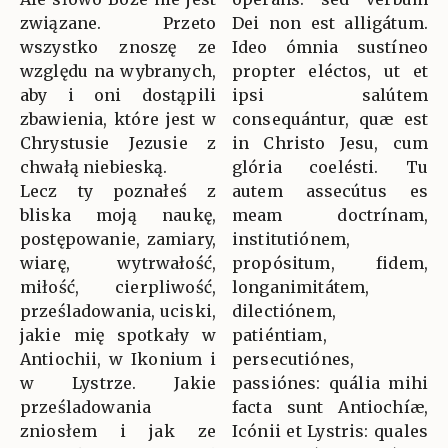
związane. Przeto
Dei non est alligátum.
wszystko znoszę ze
Ideo ómnia sustíneo
względu na wybranych,
propter eléctos, ut et
aby i oni dostąpili
ipsi salútem
zbawienia, które jest w
consequántur, quæ est
Chrystusie Jezusie z
in Christo Jesu, cum
chwałą niebieską.
glória coelésti. Tu
Lecz ty poznałeś z
autem assecútus es
bliska moją naukę,
meam doctrínam,
postępowanie, zamiary,
institutiónem,
wiarę, wytrwałość,
propósitum, fidem,
miłość, cierpliwość,
longanimitátem,
prześladowania, uciski,
dilectiónem,
jakie mię spotkały w
patiéntiam,
Antiochii, w Ikonium i
persecutiónes,
w Lystrze. Jakie
passiónes: quália mihi
prześladowania
facta sunt Antiochíæ,
zniosłem i jak ze
Icónii et Lystris: quales