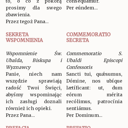
to, o co z pokorą
consequámur.
prosimy dla swego
Per eúndem…
zbawienia.
Przez tegoż Pana…
SEKRETA
COMMEMORATIO
WSPOMNIENIA
SECRETA
Wspomnienie Św.
Commemoratio S.
Ubalda, Biskupa i
Ubaldi Episcopi
Wyznawcy
Confessoris
Panie, niech nam
Sancti tui, quǽsumus,
wszędzie sprawiają
Dómine, nos ubíque
radość Twoi Święci,
lætíficant: ut, dum
abyśmy wspominając
eórum mérita
ich zasługi doznali
recólimus, patrocínia
również ich opieki.
sentiámus.
Przez Pana…
Per Dominum…