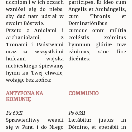
uczniom i w ich oczach
partícipes. Et ídeo cum
wzniósł się do nieba,
Angelis et Archángelis,
aby dać nam udział w
cum Thronis et
swoim Bóstwie.
Dominatiónibus
Przeto z Aniołami i
cumque omni milítia
Archaniołami, z
cœléstis exércitus
Tronami i Państwami
hymnum glóriæ tuæ
oraz ze wszystkimi
cánimus, sine fine
hufcami wojska
dicéntes:
niebieskiego śpiewamy
hymn ku Twej chwale,
wołając bez końca:
ANTYFONA NA
COMMUNIO
KOMUNIĘ
Ps 63:11
Ps 63:11
Sprawiedliwy weseli
Lætábitur justus in
się w Panu i do Niego
Dómino, et sperábit in