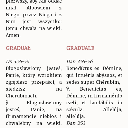
pierwszy, aby Mu oddać
miał. Albowiem z
Niego, przez Niego i z
Nim jest wszystko:
Jemu chwała na wieki.
Amen.
GRADUAŁ
GRADUALE
Dn 3:55-56
Dan 3:55-56
Błogosławiony jesteś,
Benedíctus es, Dómine,
Panie, który wzrokiem
qui intuéris abýssos, et
zgłębiasz przepaści, a
sedes super Chérubim,
siedzisz na
℣. Benedíctus es,
Cherubinach.
Dómine, in firmaménto
℣. Błogosławiony
cæli, et laudábilis in
jesteś, Panie, na
sǽcula. Allelúja,
firmamencie niebios i
allelúja.
chwalebny na wieki.
Dan 3:52