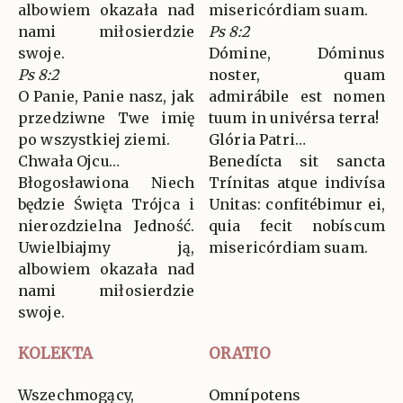
albowiem okazała nad
misericórdiam suam.
nami miłosierdzie
Ps 8:2
swoje.
Dómine, Dóminus
Ps 8:2
noster, quam
O Panie, Panie nasz, jak
admirábile est nomen
przedziwne Twe imię
tuum in univérsa terra!
po wszystkiej ziemi.
Glória Patri…
Chwała Ojcu…
Benedícta sit sancta
Błogosławiona Niech
Trínitas atque indivísa
będzie Święta Trójca i
Unitas: confitébimur ei,
nierozdzielna Jedność.
quia fecit nobíscum
Uwielbiajmy ją,
misericórdiam suam.
albowiem okazała nad
nami miłosierdzie
swoje.
KOLEKTA
ORATIO
Wszechmogący,
Omnípotens