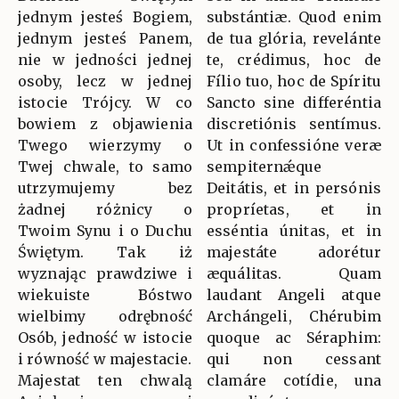
jednym jesteś Bogiem,
substántiæ. Quod enim
jednym jesteś Panem,
de tua glória, revelánte
nie w jedności jednej
te, crédimus, hoc de
osoby, lecz w jednej
Fílio tuo, hoc de Spíritu
istocie Trójcy. W co
Sancto sine differéntia
bowiem z objawienia
discretiónis sentímus.
Twego wierzymy o
Ut in confessióne veræ
Twej chwale, to samo
sempiternǽque
utrzymujemy bez
Deitátis, et in persónis
żadnej różnicy o
propríetas, et in
Twoim Synu i o Duchu
esséntia únitas, et in
Świętym. Tak iż
majestáte adorétur
wyznając prawdziwe i
æquálitas. Quam
wiekuiste Bóstwo
laudant Angeli atque
wielbimy odrębność
Archángeli, Chérubim
Osób, jedność w istocie
quoque ac Séraphim:
i równość w majestacie.
qui non cessant
Majestat ten chwalą
clamáre cotídie, una