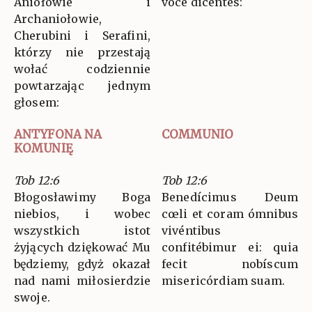
Aniołowie i
voce dicéntes:
Archaniołowie,
Cherubini i Serafini,
którzy nie przestają
wołać codziennie
powtarzając jednym
głosem:
ANTYFONA NA
COMMUNIO
KOMUNIĘ
Tob 12:6
Tob 12:6
Błogosławimy Boga
Benedícimus Deum
niebios, i wobec
cœli et coram ómnibus
wszystkich istot
vivéntibus
żyjących dziękować Mu
confitébimur ei: quia
będziemy, gdyż okazał
fecit nobíscum
nad nami miłosierdzie
misericórdiam suam.
swoje.