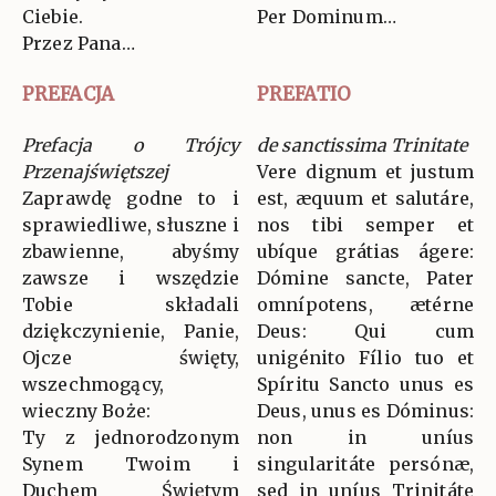
Ciebie.
Per Dominum…
Przez Pana…
PREFACJA
PREFATIO
Prefacja o Trójcy
de sanctissima Trinitate
Przenajświętszej
Vere dignum et justum
Zaprawdę godne to i
est, æquum et salutáre,
sprawiedliwe, słuszne i
nos tibi semper et
zbawienne, abyśmy
ubíque grátias ágere:
zawsze i wszędzie
Dómine sancte, Pater
Tobie składali
omnípotens, ætérne
dziękczynienie, Panie,
Deus: Qui cum
Ojcze święty,
unigénito Fílio tuo et
wszechmogący,
Spíritu Sancto unus es
wieczny Boże:
Deus, unus es Dóminus:
Ty z jednorodzonym
non in uníus
Synem Twoim i
singularitáte persónæ,
Duchem Świętym
sed in uníus Trinitáte