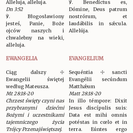
Alleluja, alleluja.
℣. Benedíctus es,
Dn 3:52
Dómine, Deus patrum
℣. Błogosławiony
nostrórum, et
jesteś, Panie, Boże
laudábilis in sǽcula.
ojców naszych i
Allelúja.
chwalebny na wieki,
alleluja.
EWANGELIA
EVANGELIUM
Ciąg dalszy ☩
Sequéntia ☩ sancti
Ewangelii świętej
Evangélii secúndum
według Mateusza.
Matthǽum
Mt 28:18-20
Matt 28:18-20
Chrzest święty czyni nas
In illo témpore: Dixit
przybranymi dziećmi
Jesus discípulis suis:
Bożymi i uczestnikami
Data est mihi omnis
tajemniczego życia
potéstas in cœlo et in
Trójcy Przenajświętszej.
terra. Eúntes ergo