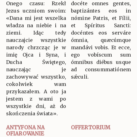
Onego czasu: Rzekł
docéte omnes gentes,
Jezus uczniom swoim:
baptizántes eos in
«Dana mi jest wszelka
nómine Patris, et Fílii,
władza na niebie i na
et Spíritus Sancti:
ziemi. Idąc tedy
docéntes eos serváre
nauczajcie wszystkie
ómnia, quæcúmque
narody chrzcząc je w
mandávi vobis. Et ecce,
imię Ojca i Syna, i
ego vobíscum sum
Ducha Świętego,
ómnibus diébus usque
nauczając je
ad consummatiónem
zachowywać wszystko,
sǽculi.
cokolwiek wam
przykazałem. A oto ja
jestem z wami po
wszystkie dni, aż do
skończenia świata».
ANTYFONA NA
OFFERTORIUM
OFIAROWANIE