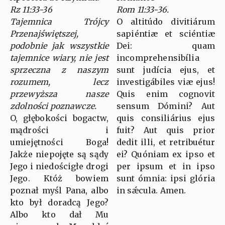
Rz 11:33-36
Rom 11:33-36.
Tajemnica Trójcy
O altitúdo divitiárum
Przenajświętszej,
sapiéntiæ et sciéntiæ
podobnie jak wszystkie
Dei: quam
tajemnice wiary, nie jest
incomprehensibília
sprzeczna z naszym
sunt judícia ejus, et
rozumem, lecz
investigábiles viæ ejus!
przewyższa nasze
Quis enim cognovit
zdolności poznawcze.
sensum Dómini? Aut
O, głębokości bogactw,
quis consiliárius ejus
mądrości i
fuit? Aut quis prior
umiejętności Boga!
dedit illi, et retribuétur
Jakże niepojęte są sądy
ei? Quóniam ex ipso et
Jego i niedościgłe drogi
per ipsum et in ipso
Jego. Któż bowiem
sunt ómnia: ipsi glória
poznał myśl Pana, albo
in sǽcula. Amen.
kto był doradcą Jego?
Albo kto dał Mu