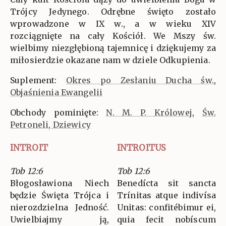
Trójcy Jedynego. Odrębne święto zostało
wprowadzone w IX w., a w wieku XIV
rozciągnięte na cały Kościół. We Mszy św.
wielbimy niezgłębioną tajemnicę i dziękujemy za
miłosierdzie okazane nam w dziele Odkupienia.
Suplement:
Okres po Zesłaniu Ducha św.
,
Objaśnienia Ewangelii
Obchody pominięte:
N. M. P. Królowej
,
Św.
Petroneli, Dziewicy
INTROIT
INTROITUS
Tob 12:6
Tob 12:6
Błogosławiona Niech
Benedícta sit sancta
będzie Święta Trójca i
Trínitas atque indivísa
nierozdzielna Jedność.
Unitas: confitébimur ei,
Uwielbiajmy ją,
quia fecit nobíscum