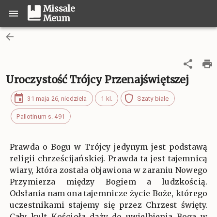
Missale
Meum
Uroczystość Trójcy Przenajświętszej
31 maja 26, niedziela
1 kl.
Szaty białe
Pallotinum s. 491
Prawda o Bogu w Trójcy jedynym jest podstawą
religii chrześcijańskiej. Prawda ta jest tajemnicą
wiary, która została objawiona w zaraniu Nowego
Przymierza między Bogiem a ludzkością.
Odsłania nam ona tajemnicze życie Boże, którego
uczestnikami stajemy się przez Chrzest święty.
Cały kult Kościoła dąży do uwielbienia Boga w