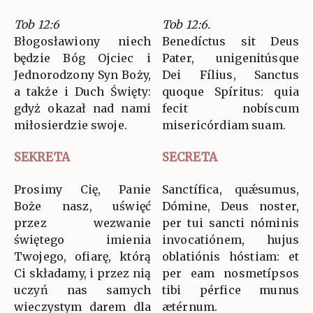
Tob 12:6
Tob 12:6.
Błogosławiony niech
Benedíctus sit Deus
będzie Bóg Ojciec i
Pater, unigenitúsque
Jednorodzony Syn Boży,
Dei Fílius, Sanctus
a także i Duch Święty:
quoque Spíritus: quia
gdyż okazał nad nami
fecit nobíscum
miłosierdzie swoje.
misericórdiam suam.
SEKRETA
SECRETA
Prosimy Cię, Panie
Sanctífica, quǽsumus,
Boże nasz, uświęć
Dómine, Deus noster,
przez wezwanie
per tui sancti nóminis
świętego imienia
invocatiónem, hujus
Twojego, ofiarę, którą
oblatiónis hóstiam: et
Ci składamy, i przez nią
per eam nosmetípsos
uczyń nas samych
tibi pérfice munus
wieczystym darem dla
ætérnum.