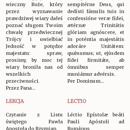
wieczny Boże, który
sempitérne Deus, qui
przez wyznawanie
dedísti fámulis tuis in
prawdziwej wiary dałeś
confessióne veræ fídei,
poznać sługom Twoim
ætérnæ Trinitátis
chwałę przedwiecznej
glóriam agnóscere, et
Trójcy i uwielbiać
in poténtia majestátis
Jedność w potędze
adoráre Unitátem:
majestatu: spraw,
quǽsumus; ut, ejúsdem
prosimy, by moc tej
fídei firmitáte, ab
wiary broniła nas od
ómnibus semper
wszelkich
muniámur advérsis.
przeciwności.
Per Dominum…
Przez Pana…
LEKCJA
LECTIO
Czytanie z Listu
Léctio Epístolæ beáti
świętego Pawła
Pauli Apóstoli ad
Apostoła do Rzymian.
Romános