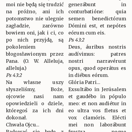
moi nie będą się trudzić
generábunt in
na próżno, ani ich
conturbatióne: quia
potomstwo nie ulegnie
semen benedictórum
zagładzie, zarówno
Dómini est, et nepótes
bowiem oni, jak i ci, co
eórum cum eis.
po nich przyjdą, są
Ps 43:2
pokoleniem
Deus, áuribus nostris
błogosławionym przez
audívimus: patres
Pana. (O. W. Alleluja,
nostri narravérunt
alleluja.)
opus, quod operátus es
Ps 43:2
in diébus eórum.
Na własne uszy
Glória Patri…
słyszeliśmy, Boże,
Exsultábo in Jerúsalem
ojcowie nasi nam
et gaudébo in pópulo
opowiedzieli o dziele,
meo: et non audiétur in
któregoś za ich dni
eo ultra vos fletus et
dokonał.
vox clamóris. Elécti
Chwała Ojcu…
mei non laborábunt
Radować się będę z
frustra neque