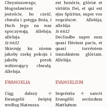
Chrystusowego,
est honóris, glóriæ et
błogosławieni
virtútis Dei, et qui est
jesteście, bo cześć,
ejus Spíritus, super vos
chwała i potęga Boża, i
requiéscet. Allelúja,
Duch Jego na was
allelúja.
spoczywają. Alleluja,
Is 66:12
alleluja.
Declinábo super eum
Iz 66:12
quasi flúvium pacis, et
Skieruję ku niemu
quasi torréntem
jakoby rzekę pokoju i
inundántem glóriam.
jakoby potok
Allelúja.
wzbierający chwałą.
Alleluja.
EWANGELIA
EVANGELIUM
Ciąg dalszy ☩
Sequéntia ☩ sancti
Ewangelii świętej
Evangélii secúndum
według Mateusza.
Matthǽum