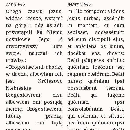
Mt 5:1-12
Matt 5:1-12
Onego czasu: Jezus,
In illo témpore: Videns
widząc rzesze, wstąpił
Jesus turbas, ascéndit
na górę i gdy usiadł,
in montem, et cum
przystąpili ku Niemu
sedísset, accessérunt
uczniowie Jego. A
ad eum discípuli ejus,
otworzywszy usta
et apériens os suum,
swoje, nauczał ich
docébat eos, dicens:
mówiąc:
Beáti páuperes spíritu:
«Błogosławieni ubodzy
quóniam ipsórum est
w duchu, albowiem ich
regnum cœlórum. Beáti
jest Królestwo
mites: quóniam ipsi
Niebieskie.
possidébunt terram.
Błogosławieni cisi,
Beáti, qui lugent:
albowiem oni posiądą
quóniam ipsi
ziemię. Błogosławieni,
consolabúntur. Beáti,
którzy płaczą,
qui esúriunt et sítiunt
albowiem oni będą
justítiam: quóniam ipsi
pocieszeni.
saturabúntur. Beáti