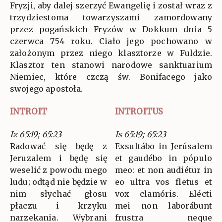
Fryzji, aby dalej szerzyć Ewangelię i został wraz z
trzydziestoma towarzyszami zamordowany
przez pogańskich Fryzów w Dokkum dnia 5
czerwca 754 roku. Ciało jego pochowano w
założonym przez niego klasztorze w Fuldzie.
Klasztor ten stanowi narodowe sanktuarium
Niemiec, które czczą św. Bonifacego jako
swojego apostoła.
INTROIT
INTROITUS
Iz 65:19; 65:23
Is 65:19; 65:23
Radować się będę z
Exsultábo in Jerúsalem
Jeruzalem i będę się
et gaudébo in pópulo
weselić z powodu mego
meo: et non audiétur in
ludu; odtąd nie będzie w
eo ultra vos fletus et
nim słychać głosu
vox clamóris. Elécti
płaczu i krzyku
mei non laborábunt
narzekania. Wybrani
frustra neque