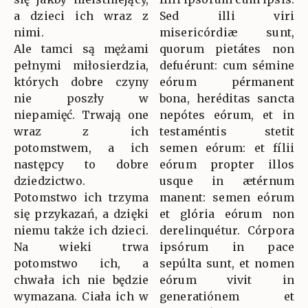
a dzieci ich wraz z
Sed illi viri
nimi.
misericórdiæ sunt,
Ale tamci są mężami
quorum pietátes non
pełnymi miłosierdzia,
defuérunt: cum sémine
których dobre czyny
eórum pérmanent
nie poszły w
bona, heréditas sancta
niepamięć. Trwają one
nepótes eórum, et in
wraz z ich
testaméntis stetit
potomstwem, a ich
semen eórum: et fílii
następcy to dobre
eórum propter illos
dziedzictwo.
usque in ætérnum
Potomstwo ich trzyma
manent: semen eórum
się przykazań, a dzięki
et glória eórum non
niemu także ich dzieci.
derelinquétur. Córpora
Na wieki trwa
ipsórum in pace
potomstwo ich, a
sepúlta sunt, et nomen
chwała ich nie będzie
eórum vivit in
wymazana. Ciała ich w
generatiónem et