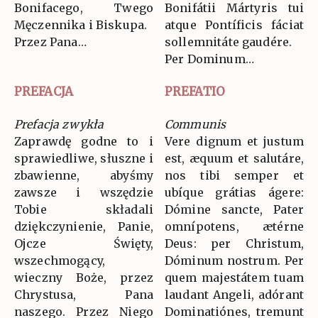
Bonifacego, Twego
Bonifátii Mártyris tui
Męczennika i Biskupa.
atque Pontíficis fáciat
Przez Pana…
sollemnitáte gaudére.
Per Dominum…
PREFACJA
PREFATIO
Prefacja zwykła
Communis
Zaprawdę godne to i
Vere dignum et justum
sprawiedliwe, słuszne i
est, æquum et salutáre,
zbawienne, abyśmy
nos tibi semper et
zawsze i wszędzie
ubíque grátias ágere:
Tobie składali
Dómine sancte, Pater
dziękczynienie, Panie,
omnípotens, ætérne
Ojcze Święty,
Deus: per Christum,
wszechmogący,
Dóminum nostrum. Per
wieczny Boże, przez
quem majestátem tuam
Chrystusa, Pana
laudant Angeli, adórant
naszego. Przez Niego
Dominatiónes, tremunt