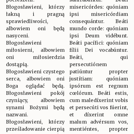
Błogosławieni, którzy
misericórdes: quóniam
łakną i pragną
ipsi misericórdiam
sprawiedliwości,
consequántur. Beáti
albowiem oni będą
mundo corde: quóniam
nasyceni.
ipsi Deum vidébunt.
Błogosławieni
Beáti pacífici: quóniam
miłosierni, albowiem
fílii Dei vocabúntur.
oni miłosierdzia
Beáti, qui
dostąpią.
persecutiónem
Błogosławieni czystego
patiúntur propter
serca, albowiem oni
justítiam: quóniam
Boga oglądać będą.
ipsórum est regnum
Błogosławieni pokój
cœlórum. Beáti estis,
czyniący, albowiem
cum maledíxerint vobis
synami Bożymi będą
et persecúti vos fúerint,
nazwani.
et díxerint omne
Błogosławieni, którzy
malum advérsum vos,
prześladowanie cierpią
mentiéntes, propter