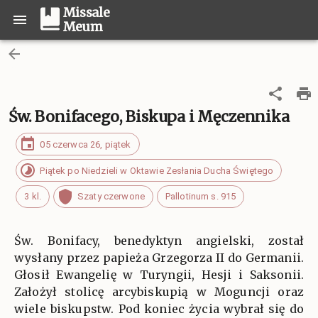
Missale
Meum
Św. Bonifacego, Biskupa i Męczennika
05 czerwca 26, piątek
Piątek po Niedzieli w Oktawie Zesłania Ducha Świętego
3 kl.
Szaty czerwone
Pallotinum s. 915
Św. Bonifacy, benedyktyn angielski, został
wysłany przez papieża Grzegorza II do Germanii.
Głosił Ewangelię w Turyngii, Hesji i Saksonii.
Założył stolicę arcybiskupią w Moguncji oraz
wiele biskupstw. Pod koniec życia wybrał się do