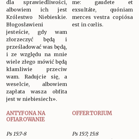
dla sprawiedliwości,
me: gaudete et
albowiem ich jest
exsultáte, quóniam
Królestwo Niebieskie.
merces vestra copiósa
Błogosławieni
est in cœlis.
jesteście, gdy wam
złorzeczyć będą i
prześladować was będą,
i ze względu na mnie
wiele złego mówić będą
kłamliwie przeciw
wam. Radujcie się, a
weselcie, albowiem
zapłata wasza obfita
jest w niebiesiech».
ANTYFONA NA
OFFERTORIUM
OFIAROWANIE
Ps 15:7-8
Ps 15:7; 15:8