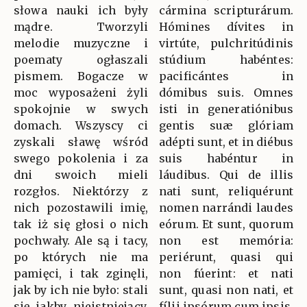
słowa nauki ich były
cármina scripturárum.
mądre. Tworzyli
Hómines dívites in
melodie muzyczne i
virtúte, pulchritúdinis
poematy ogłaszali
stúdium habéntes:
pismem. Bogacze w
pacificántes in
moc wyposażeni żyli
dómibus suis. Omnes
spokojnie w swych
isti in generatiónibus
domach. Wszyscy ci
gentis suæ glóriam
zyskali sławę wśród
adépti sunt, et in diébus
swego pokolenia i za
suis habéntur in
dni swoich mieli
láudibus. Qui de illis
rozgłos. Niektórzy z
nati sunt, reliquérunt
nich pozostawili imię,
nomen narrándi laudes
tak iż się głosi o nich
eórum. Et sunt, quorum
pochwały. Ale są i tacy,
non est memória:
po których nie ma
periérunt, quasi qui
pamięci, i tak zginęli,
non fúerint: et nati
jak by ich nie było: stali
sunt, quasi non nati, et
się jakby nieistniejący,
fílii ipsórum cum ipsis.