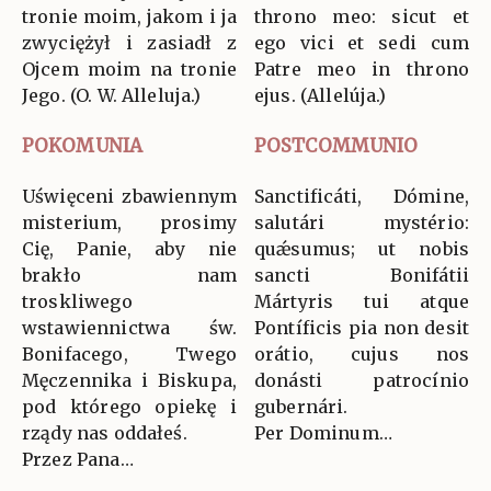
tronie moim, jakom i ja
throno meo: sicut et
zwyciężył i zasiadł z
ego vici et sedi cum
Ojcem moim na tronie
Patre meo in throno
Jego. (O. W. Alleluja.)
ejus. (Allelúja.)
POKOMUNIA
POSTCOMMUNIO
Uświęceni zbawiennym
Sanctificáti, Dómine,
misterium, prosimy
salutári mystério:
Cię, Panie, aby nie
quǽsumus; ut nobis
brakło nam
sancti Bonifátii
troskliwego
Mártyris tui atque
wstawiennictwa św.
Pontíficis pia non desit
Bonifacego, Twego
orátio, cujus nos
Męczennika i Biskupa,
donásti patrocínio
pod którego opiekę i
gubernári.
rządy nas oddałeś.
Per Dominum…
Przez Pana…