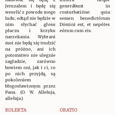
Jeruzalem i będę się
generábunt in
weselić z powodu mego
conturbatióne: quia
ludu; odtąd nie będzie w
semen benedictórum
nim słychać głosu
Dómini est, et nepótes
płaczu i krzyku
eórum cum eis.
narzekania. Wybrani
moi nie będą się trudzić
na próżno, ani ich
potomstwo nie ulegnie
zagładzie, zarówno
bowiem oni, jak i ci, co
po nich przyjdą, są
pokoleniem
błogosławionym przez
Pana. (O. W. Alleluja,
alleluja.)
KOLEKTA
ORATIO