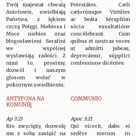
Twój majestat chwalą
Potestátes. Cæli
Aniołowie, uwielbiają
cælorúmque Virtútes
Państwa, z lękiem
ac beáta Séraphim
czczą Potęgi, Niebiosa i
sócia exsultatióne
Moce niebios oraz
concélebrant. Cum
błogosławieni Serafini
quibus et nostras voces
we wspólnej
ut admítti jubeas,
wysławiają radości. Z
deprecámur, súpplici
nimi to, prosimy,
confessione dicéntes:
dozwól i naszym
głosom wołać w
pokornym uwielbieniu:
ANTYFONA NA
COMMUNIO
KOMUNIĘ
Ap 3:21
Apoc 3:21
Kto zwycięży, dozwolę
Qui vícerit, dabo ei
mu z sobą zasiąść na
sedére mecum in