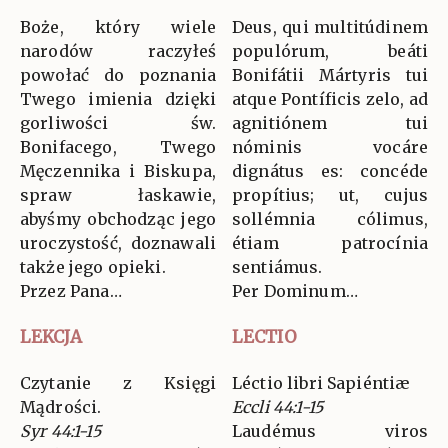
Boże, który wiele
Deus, qui multitúdinem
narodów raczyłeś
populórum, beáti
powołać do poznania
Bonifátii Mártyris tui
Twego imienia dzięki
atque Pontíficis zelo, ad
gorliwości św.
agnitiónem tui
Bonifacego, Twego
nóminis vocáre
Męczennika i Biskupa,
dignátus es: concéde
spraw łaskawie,
propítius; ut, cujus
abyśmy obchodząc jego
sollémnia cólimus,
uroczystość, doznawali
étiam patrocínia
także jego opieki.
sentiámus.
Przez Pana…
Per Dominum…
LEKCJA
LECTIO
Czytanie z Księgi
Léctio libri Sapiéntiæ
Mądrości.
Eccli 44:1-15
Syr 44:1-15
Laudémus viros