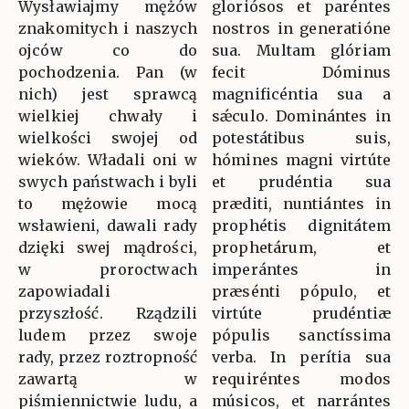
Wysławiajmy mężów
gloriósos et paréntes
znakomitych i naszych
nostros in generatióne
ojców co do
sua. Multam glóriam
pochodzenia. Pan (w
fecit Dóminus
nich) jest sprawcą
magnificéntia sua a
wielkiej chwały i
sǽculo. Dominántes in
wielkości swojej od
potestátibus suis,
wieków. Władali oni w
hómines magni virtúte
swych państwach i byli
et prudéntia sua
to mężowie mocą
præditi, nuntiántes in
wsławieni, dawali rady
prophétis dignitátem
dzięki swej mądrości,
prophetárum, et
w proroctwach
imperántes in
zapowiadali
præsénti pópulo, et
przyszłość. Rządzili
virtúte prudéntiæ
ludem przez swoje
pópulis sanctíssima
rady, przez roztropność
verba. In perítia sua
zawartą w
requiréntes modos
piśmiennictwie ludu, a
músicos, et narrántes