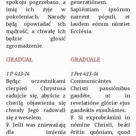
spokoju pogrzebano, a
generatiónem.
imię ich żyje w
Sapiéntiam ipsórum
pokoleniach. Narody
narrent pópuli, et
będą opowiadać ich
laudem eórum núntiet
mądrość, a chwałę ich
Ecclésia.
będzie głosić
zgromadzenie.
GRADUAŁ
GRADUALE
1 P 4:13-14
1 Pet 4:13-14
Będąc uczestnikami
Communicántes
cierpień Chrystusa
Christi passiónibus
radujcie się, abyście z
gaudéte, ut in
chwilą objawienia się
revelatióne glóriæ ejus
chwały Jego radowali
gaudeátis exsultántes.
się z weselem.
℣. Si exprobrámini in
℣. Jeśli was znieważają
nómine Christi, beáti
dla imienia
éritis: quóniam, quod