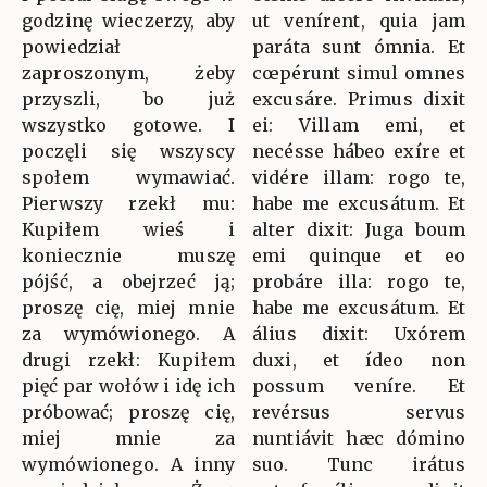
godzinę wieczerzy, aby
ut venírent, quia jam
powiedział
paráta sunt ómnia. Et
zaproszonym, żeby
cœpérunt simul omnes
przyszli, bo już
excusáre. Primus dixit
wszystko gotowe. I
ei: Villam emi, et
poczęli się wszyscy
necésse hábeo exíre et
społem wymawiać.
vidére illam: rogo te,
Pierwszy rzekł mu:
habe me excusátum. Et
Kupiłem wieś i
alter dixit: Juga boum
koniecznie muszę
emi quinque et eo
pójść, a obejrzeć ją;
probáre illa: rogo te,
proszę cię, miej mnie
habe me excusátum. Et
za wymówionego. A
álius dixit: Uxórem
drugi rzekł: Kupiłem
duxi, et ídeo non
pięć par wołów i idę ich
possum veníre. Et
próbować; proszę cię,
revérsus servus
miej mnie za
nuntiávit hæc dómino
wymówionego. A inny
suo. Tunc irátus