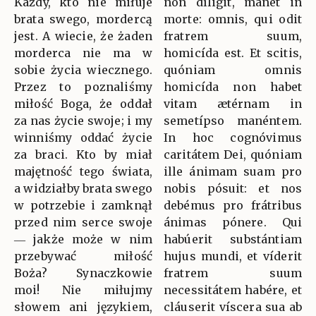
Każdy, kto nie miłuje
non díligit, manet in
brata swego, mordercą
morte: omnis, qui odit
jest. A wiecie, że żaden
fratrem suum,
morderca nie ma w
homicída est. Et scitis,
sobie życia wiecznego.
quóniam omnis
Przez to poznaliśmy
homicída non habet
miłość Boga, że oddał
vitam ætérnam in
za nas życie swoje; i my
semetípso manéntem.
winniśmy oddać życie
In hoc cognóvimus
za braci. Kto by miał
caritátem Dei, quóniam
majętność tego świata,
ille ánimam suam pro
a widziałby brata swego
nobis pósuit: et nos
w potrzebie i zamknął
debémus pro frátribus
przed nim serce swoje
ánimas pónere. Qui
― jakże może w nim
habúerit substántiam
przebywać miłość
hujus mundi, et víderit
Boża? Synaczkowie
fratrem suum
moi! Nie miłujmy
necessitátem habére, et
słowem ani językiem,
cláuserit víscera sua ab