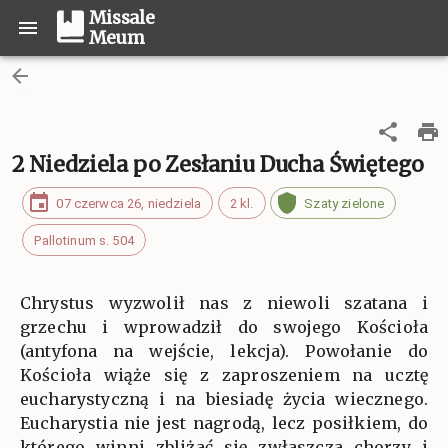
Missale
Meum
2 Niedziela po Zesłaniu Ducha Świętego
07 czerwca 26, niedziela
2 kl.
Szaty zielone
Pallotinum s. 504
Chrystus wyzwolił nas z niewoli szatana i
grzechu i wprowadził do swojego Kościoła
(antyfona na wejście, lekcja). Powołanie do
Kościoła wiąże się z zaproszeniem na ucztę
eucharystyczną i na biesiadę życia wiecznego.
Eucharystia nie jest nagrodą, lecz posiłkiem, do
którego winni zbliżać się zwłaszcza chorzy i