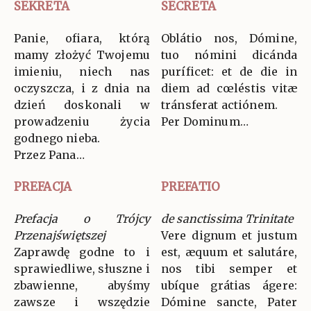
SEKRETA
SECRETA
Panie, ofiara, którą
Oblátio nos, Dómine,
mamy złożyć Twojemu
tuo nómini dicánda
imieniu, niech nas
puríficet: et de die in
oczyszcza, i z dnia na
diem ad cœléstis vitæ
dzień doskonali w
tránsferat actiónem.
prowadzeniu życia
Per Dominum…
godnego nieba.
Przez Pana…
PREFACJA
PREFATIO
Prefacja o Trójcy
de sanctissima Trinitate
Przenajświętszej
Vere dignum et justum
Zaprawdę godne to i
est, æquum et salutáre,
sprawiedliwe, słuszne i
nos tibi semper et
zbawienne, abyśmy
ubíque grátias ágere:
zawsze i wszędzie
Dómine sancte, Pater