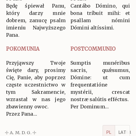
Będę śpiewał Panu,
Cantábo Dómino, qui
który darzy mnie
bona tríbuit mihi: et
dobrem, zanucę psalm
psallam nómini
imieniu Najwyższego
Dómini altíssimi.
Pana.
POKOMUNIA
POSTCOMMUNIO
Przyjąwszy Twoje
Sumptis munéribus
święte dary, prosimy
sacris, quǽsumus,
Cię, Panie, aby poprzez
Dómine: ut cum
częste uczestnictwo w
frequentatióne
tym Sakramencie,
mystérii, crescat
wzrastał w nas jego
nostræ salútis efféctus.
zbawienny owoc.
Per Dominum…
Przez Pana…
☩ A. M. D. G. ☩
v5.16.1
PL
LAT