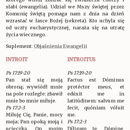
słabi (ewangelia). Udział we Mszy świętej przez
Komunię świętą pomaga nam z dnia na dzień
wzrastać w łasce Bożej (sekreta). Kto uchyla się
od uczty eucharystycznej, naraża się na utratę
życia wiecznego.
Suplement:
Objaśnienia Ewangelii
INTROIT
INTROITUS
Ps 17:19-20
Ps 17:19-20
Pan stał się moją
Factus est Dóminus
obroną; wywiódł mnie
protéctor meus, et
na pole rozległe: zbawił
edúxit me in
mnie bo mnie miłuje.
latitúdinem: salvum me
Ps 17:2-3
fecit, quóniam vóluit
Miłuję Cię, Panie, mocy
me.
moja; Pan opoką moją i
Ps 17:2-3
ucieczką, On moim
Díligam te. Dómine,