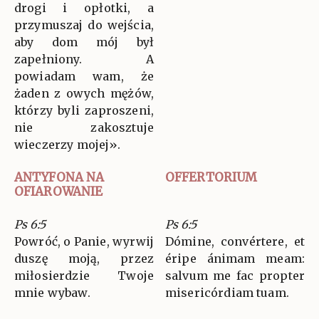
drogi i opłotki, a
przymuszaj do wejścia,
aby dom mój był
zapełniony. A
powiadam wam, że
żaden z owych mężów,
którzy byli zaproszeni,
nie zakosztuje
wieczerzy mojej».
ANTYFONA NA
OFFERTORIUM
OFIAROWANIE
Ps 6:5
Ps 6:5
Powróć, o Panie, wyrwij
Dómine, convértere, et
duszę moją, przez
éripe ánimam meam:
miłosierdzie Twoje
salvum me fac propter
mnie wybaw.
misericórdiam tuam.