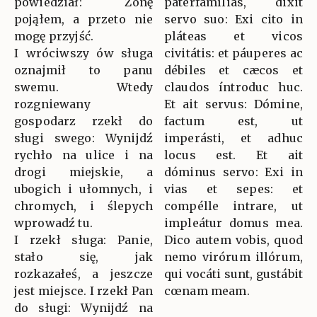
powiedział: Żonę
paterfamílias, dixit
pojąłem, a przeto nie
servo suo: Exi cito in
mogę przyjść.
pláteas et vicos
I wróciwszy ów sługa
civitátis: et páuperes ac
oznajmił to panu
débiles et cæcos et
swemu. Wtedy
claudos íntroduc huc.
rozgniewany
Et ait servus: Dómine,
gospodarz rzekł do
factum est, ut
sługi swego: Wynijdź
imperásti, et adhuc
rychło na ulice i na
locus est. Et ait
drogi miejskie, a
dóminus servo: Exi in
ubogich i ułomnych, i
vias et sepes: et
chromych, i ślepych
compélle intrare, ut
wprowadź tu.
impleátur domus mea.
I rzekł sługa: Panie,
Dico autem vobis, quod
stało się, jak
nemo virórum illórum,
rozkazałeś, a jeszcze
qui vocáti sunt, gustábit
jest miejsce. I rzekł Pan
cœnam meam.
do sługi: Wynijdź na