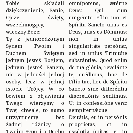
Tobie składali
omnípotens, ætérne
dziękczynienie, Panie,
Deus: Qui cum
Ojcze święty,
unigénito Fílio tuo et
wszechmogący,
Spíritu Sancto unus es
wieczny Boże:
Deus, unus es Dóminus:
Ty z jednorodzonym
non in uníus
Synem Twoim i
singularitáte persónæ,
Duchem Świętym
sed in uníus Trinitáte
jednym jesteś Bogiem,
substántiæ. Quod enim
jednym jesteś Panem,
de tua glória, revelánte
nie w jedności jednej
te, crédimus, hoc de
osoby, lecz w jednej
Fílio tuo, hoc de Spíritu
istocie Trójcy. W co
Sancto sine differéntia
bowiem z objawienia
discretiónis sentímus.
Twego wierzymy o
Ut in confessióne veræ
Twej chwale, to samo
sempiternǽque
utrzymujemy bez
Deitátis, et in persónis
żadnej różnicy o
propríetas, et in
Twoim Synu i o Duchu
esséntia únitas, et in