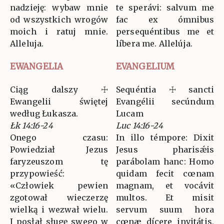
nadzieję: wybaw mnie
te sperávi: salvum me
od wszystkich wrogów
fac ex ómnibus
moich i ratuj mnie.
persequéntibus me et
Alleluja.
líbera me. Allelúja.
EWANGELIA
EVANGELIUM
Ciąg dalszy ☩
Sequéntia ☩ sancti
Ewangelii świętej
Evangélii secúndum
według Łukasza.
Lucam
Łk 14:16-24
Luc 14:16-24
Onego czasu:
In illo témpore: Dixit
Powiedział Jezus
Jesus pharisǽis
faryzeuszom tę
parábolam hanc: Homo
przypowieść:
quidam fecit cœnam
«Człowiek pewien
magnam, et vocávit
zgotował wieczerzę
multos. Et misit
wielką i wezwał wielu.
servum suum hora
I posłał sługę swego w
cœnæ dícere invitátis,