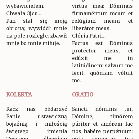
wybawicielem.
virtus mea: Dóminus
Chwała Ojcu…
firmaméntum meum et
Pan stał się moją
refúgium meum et
obroną; wywiódł mnie
liberátor meus.
na pole rozległe: zbawił
Glória Patri…
mnie bo mnie miłuje.
Factus est Dóminus
protéctor meus, et
edúxit me in
latitúdinem: salvum me
fecit, quóniam vóluit
me.
KOLEKTA
ORATIO
Racz nas obdarzyć
Sancti nóminis tui,
Panie ustawiczną
Dómine, timórem
bojaźnią i miłością
páriter et amórem fac
świętego imienia
nos habére perpétuum:
Twojego, albowiem
quia numquam tua