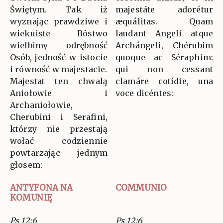
Świętym. Tak iż
majestáte adorétur
wyznając prawdziwe i
æquálitas. Quam
wiekuiste Bóstwo
laudant Angeli atque
wielbimy odrębność
Archángeli, Chérubim
Osób, jedność w istocie
quoque ac Séraphim:
i równość w majestacie.
qui non cessant
Majestat ten chwalą
clamáre cotídie, una
Aniołowie i
voce dicéntes:
Archaniołowie,
Cherubini i Serafini,
którzy nie przestają
wołać codziennie
powtarzając jednym
głosem:
ANTYFONA NA
COMMUNIO
KOMUNIĘ
Ps 12:6
Ps 12:6