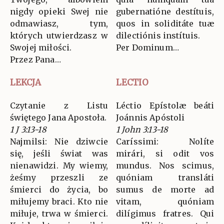
nigdy opieki Swej nie
gubernatióne destítuis,
odmawiasz, tym,
quos in soliditáte tuæ
których utwierdzasz w
dilectiónis instítuis.
Swojej miłości.
Per Dominum…
Przez Pana…
LEKCJA
LECTIO
Czytanie z Listu
Léctio Epístolæ beáti
świętego Jana Apostoła.
Joánnis Apóstoli
1 J 3:13-18
1 John 3:13-18
Najmilsi: Nie dziwcie
Caríssimi: Nolíte
się, jeśli świat was
mirári, si odit vos
nienawidzi. My wiemy,
mundus. Nos scimus,
żeśmy przeszli ze
quóniam transláti
śmierci do życia, bo
sumus de morte ad
miłujemy braci. Kto nie
vitam, quóniam
miłuje, trwa w śmierci.
dilígimus fratres. Qui