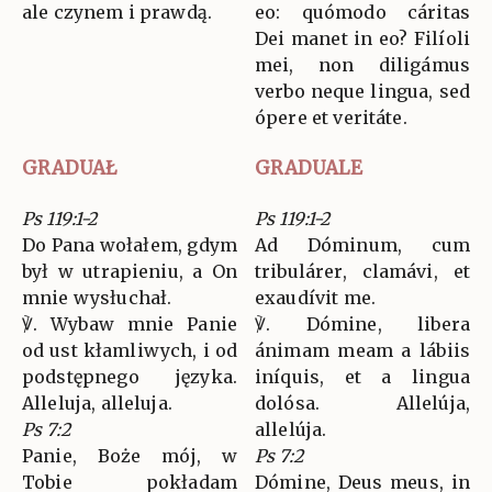
ale czynem i prawdą.
eo: quómodo cáritas
Dei manet in eo? Filíoli
mei, non diligámus
verbo neque lingua, sed
ópere et veritáte.
GRADUAŁ
GRADUALE
Ps 119:1-2
Ps 119:1-2
Do Pana wołałem, gdym
Ad Dóminum, cum
był w utrapieniu, a On
tribulárer, clamávi, et
mnie wysłuchał.
exaudívit me.
℣. Wybaw mnie Panie
℣. Dómine, libera
od ust kłamliwych, i od
ánimam meam a lábiis
podstępnego języka.
iníquis, et a lingua
Alleluja, alleluja.
dolósa. Allelúja,
Ps 7:2
allelúja.
Panie, Boże mój, w
Ps 7:2
Tobie pokładam
Dómine, Deus meus, in