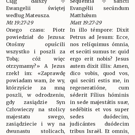
Ciąg dalszy ☩
Sequéntia ☩ sancti
Ewangelii świętej
Evangélii secúndum
według Mateusza.
Matthǽum
Mt 19:27-29
Matt 19:27-29
Onego czasu: Piotr
In illo témpore: Dixit
powiedział do Jezusa:
Petrus ad Jesum: Ecce,
Otośmy opuścili
nos relíquimus ómnia,
wszystko i poszli za
et secúti sumus te: quid
Tobą; cóż więc
ergo erit nobis? Jesus
otrzymamy?» A Jezus
autem dixit illis: Amen,
rzekł im: «Zaprawdę
dico vobis, quod vos,
powiadam wam, że wy,
qui secúti estis me, in
którzyście za mną
regeneratióne, cum
poszli, w odrodzeniu,
séderit Fílius hóminis
gdy zasiądzie Syn
in sede majestátis suæ,
Człowieczy na stolicy
sedébitis et vos super
majestatu swego,
sedes duódecim,
zasiądziecie i wy na
judicántes duódecim
dwunastu stolicach,
tribus Israël. Et omnis,