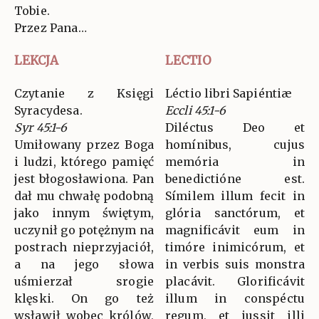
Tobie.
Przez Pana…
LEKCJA
LECTIO
Czytanie z Księgi
Léctio libri Sapiéntiæ
Syracydesa.
Eccli 45:1-6
Syr 45:1-6
Diléctus Deo et
Umiłowany przez Boga
homínibus, cujus
i ludzi, którego pamięć
memória in
jest błogosławiona. Pan
benedictióne est.
dał mu chwałę podobną
Símilem illum fecit in
jako innym świętym,
glória sanctórum, et
uczynił go potężnym na
magnificávit eum in
postrach nieprzyjaciół,
timóre inimicórum, et
a na jego słowa
in verbis suis monstra
uśmierzał srogie
placávit. Glorificávit
klęski. On go też
illum in conspéctu
wsławił wobec królów,
regum, et jussit illi