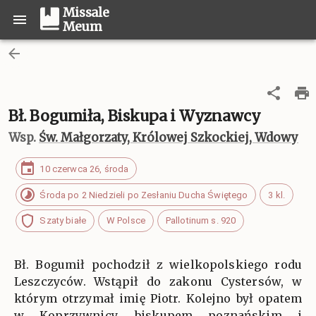
Missale
Meum
Bł. Bogumiła, Biskupa i Wyznawcy
Wsp.
Św. Małgorzaty, Królowej Szkockiej, Wdowy
10 czerwca 26, środa
Środa po 2 Niedzieli po Zesłaniu Ducha Świętego
3 kl.
Szaty białe
W Polsce
Pallotinum s. 920
Bł. Bogumił pochodził z wielkopolskiego rodu
Leszczyców. Wstąpił do zakonu Cystersów, w
którym otrzymał imię Piotr. Kolejno był opatem
w Koprzywnicy, biskupem poznańskim i