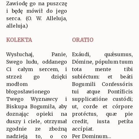
Zawiodę go na puszczę
i będę mówił do jego
serca. (O. W. Alleluja,
alleluja.)
KOLEKTA
ORATIO
Wysłuchaj, Panie,
Exáudi, quǽsumus,
Swego ludu, oddanego
Dómine, pópulum tuum
Ci całym sercem, i
tota mente tibi
strzeż go dzięki
subiéctum: et beáti
modłom
Bogumili Confessóris
błogosławionego
tui atque Pontíficis
Twego Wyznawcy i
supplicatióne custódi;
Biskupa Bogumiła, aby
ut, corde et córpore
doznając opieki na
protéctus, quæ pie
duszy i ciele, otrzymał
credit, iusta petíta
zgodnie ze zbożną
accípiat.
nadzieją to, o co
Per Dominum…