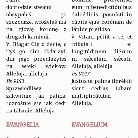
dobrodziejstwami
eum in benedictiónibus
obsypałeś go
dulcédinis: posuísti in
szczodrze, włożyłeś mu
cápite ejus corónam de
na głowę koronę z
lápide pretióso.
drogich kamieni.
℣. Vitam pétiit a te, et
℣. Błagał Cię o życie, a
tribuísti ei
Tyś go nim obdarzył,
longitúdinem diérum
dni jego przedłużyłeś
in sǽculum sǽculi.
na wieki wieków.
Allelúja, allelúja.
Alleluja, alleluja.
Ps 91:13
Ps 91:13
Justus ut palma florébit:
Sprawiedliwy
sicut cedrus Líbani
zakwitnie jak palma,
multiplicábitur.
rozrośnie się jak cedr
Allelúja.
na Libanie. Alleluja.
EWANGELIA
EVANGELIUM