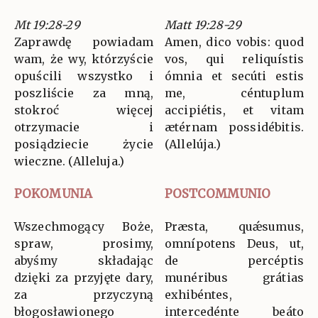
Mt 19:28-29
Matt 19:28-29
Zaprawdę powiadam
Amen, dico vobis: quod
wam, że wy, którzyście
vos, qui reliquístis
opuścili wszystko i
ómnia et secúti estis
poszliście za mną,
me, céntuplum
stokroć więcej
accipiétis, et vitam
otrzymacie i
ætérnam possidébitis.
posiądziecie życie
(Allelúja.)
wieczne. (Alleluja.)
POKOMUNIA
POSTCOMMUNIO
Wszechmogący Boże,
Præsta, quǽsumus,
spraw, prosimy,
omnípotens Deus, ut,
abyśmy składając
de percéptis
dzięki za przyjęte dary,
munéribus grátias
za przyczyną
exhibéntes,
błogosławionego
intercedénte beáto