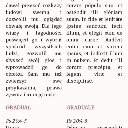
dawał przezeń rozkazy
coram pópulo suo, et
ludowi swemu i
osténdit illi glóriam
dozwolił mu oglądać
suam. In fide et lenitáte
chwałę swoją. Dla jego
ipsíus sanctum fecit
wiary i łagodności
illum, et elégit eum ex
poświęcił go i wybrał
omni carne. Audívit
spośród wszystkich
enim eum et vocem
ludzi. Pozwolił mu
ipsíus, et indúxit illum
słyszeć swój głos i
in nubem. Et dedit illi
wprowadził go do
coram præcépta, et
obłoku. Sam mu też
legem vitæ et
zwierzył swe
disciplínæ.
przykazania, prawa
żywota i umiejętności.
GRADUAŁ
GRADUALE
Ps 20:4-5
Ps 20:4-5
Panie,
Dómine, prævenísti