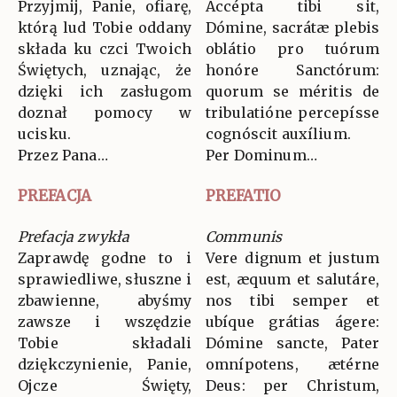
Przyjmij, Panie, ofiarę,
Accépta tibi sit,
którą lud Tobie oddany
Dómine, sacrátæ plebis
składa ku czci Twoich
oblátio pro tuórum
Świętych, uznając, że
honóre Sanctórum:
dzięki ich zasługom
quorum se méritis de
doznał pomocy w
tribulatióne percepísse
ucisku.
cognóscit auxílium.
Przez Pana…
Per Dominum…
PREFACJA
PREFATIO
Prefacja zwykła
Communis
Zaprawdę godne to i
Vere dignum et justum
sprawiedliwe, słuszne i
est, æquum et salutáre,
zbawienne, abyśmy
nos tibi semper et
zawsze i wszędzie
ubíque grátias ágere:
Tobie składali
Dómine sancte, Pater
dziękczynienie, Panie,
omnípotens, ætérne
Ojcze Święty,
Deus: per Christum,