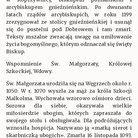
arcybiskupem gnieźnieńskim. Po dwunastu
latach rządów arcybiskupich, w roku 1199
zrezygnował ze stolicy gnieźnieńskiej i usunął
się do pustelni pod Dobrowem i tam zmarł.
Teksty mszalne zwracają uwagę na umiłowanie
życia bogomyślnego, którym odznaczał się święty
Biskup.
Wspomnienie Św. Małgorzaty, Królowej
Szkockiej, Wdowy.
Św. Małgorzata urodziła się na Węgrzech około r.
1050. W r. 1070 wyszła za mąż za króla Szkocji
Malkolma. Wychowała wzorowo ośmioro dzieci.
Surowa dla siebie, okazywała wielkie
miłosierdzie ubogim, których zapraszała do
swojego stołu i obsługiwała. Dla podróżujących
wznosiła hospicja. Nazywano ją «matką sierot i
skarbniczką ubogich». Zmarła 16 listopada 1093.