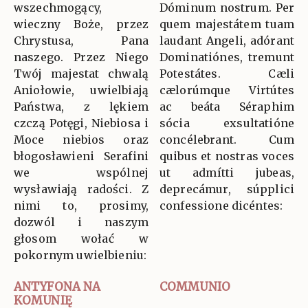
wszechmogący,
Dóminum nostrum. Per
wieczny Boże, przez
quem majestátem tuam
Chrystusa, Pana
laudant Angeli, adórant
naszego. Przez Niego
Dominatiónes, tremunt
Twój majestat chwalą
Potestátes. Cæli
Aniołowie, uwielbiają
cælorúmque Virtútes
Państwa, z lękiem
ac beáta Séraphim
czczą Potęgi, Niebiosa i
sócia exsultatióne
Moce niebios oraz
concélebrant. Cum
błogosławieni Serafini
quibus et nostras voces
we wspólnej
ut admítti jubeas,
wysławiają radości. Z
deprecámur, súpplici
nimi to, prosimy,
confessione dicéntes:
dozwól i naszym
głosom wołać w
pokornym uwielbieniu:
ANTYFONA NA
COMMUNIO
KOMUNIĘ