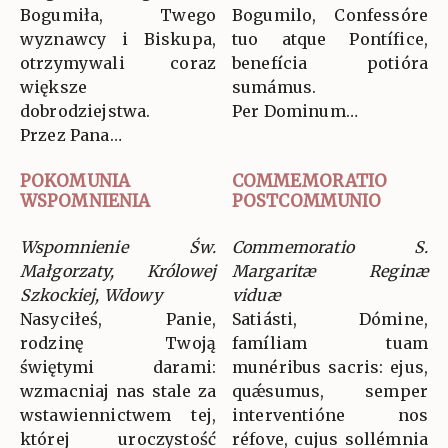
Bogumiła, Twego
Bogumilo, Confessóre
wyznawcy i Biskupa,
tuo atque Pontífice,
otrzymywali coraz
benefícia potióra
większe
sumámus.
dobrodziejstwa.
Per Dominum…
Przez Pana…
POKOMUNIA
COMMEMORATIO
WSPOMNIENIA
POSTCOMMUNIO
Wspomnienie Św.
Commemoratio S.
Małgorzaty, Królowej
Margaritæ Reginæ
Szkockiej, Wdowy
viduæ
Nasyciłeś, Panie,
Satiásti, Dómine,
rodzinę Twoją
famíliam tuam
świętymi darami:
munéribus sacris: ejus,
wzmacniaj nas stale za
quǽsumus, semper
wstawiennictwem tej,
interventióne nos
której uroczystość
réfove, cujus sollémnia