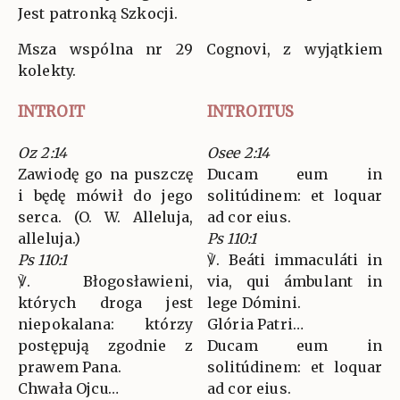
Jest patronką Szkocji.
Msza wspólna nr 29 Cognovi, z wyjątkiem
kolekty.
INTROIT
INTROITUS
Oz 2:14
Osee 2:14
Zawiodę go na puszczę
Ducam eum in
i będę mówił do jego
solitúdinem: et loquar
serca. (O. W. Alleluja,
ad cor eius.
alleluja.)
Ps 110:1
Ps 110:1
℣. Beáti immaculáti in
℣. Błogosławieni,
via, qui ámbulant in
których droga jest
lege Dómini.
niepokalana: którzy
Glória Patri…
postępują zgodnie z
Ducam eum in
prawem Pana.
solitúdinem: et loquar
Chwała Ojcu…
ad cor eius.