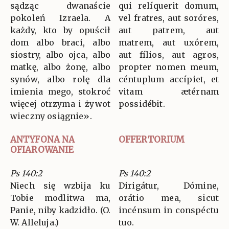
sądząc dwanaście
qui relíquerit domum,
pokoleń Izraela. A
vel fratres, aut soróres,
każdy, kto by opuścił
aut patrem, aut
dom albo braci, albo
matrem, aut uxórem,
siostry, albo ojca, albo
aut fílios, aut agros,
matkę, albo żonę, albo
propter nomen meum,
synów, albo rolę dla
céntuplum accípiet, et
imienia mego, stokroć
vitam ætérnam
więcej otrzyma i żywot
possidébit.
wieczny osiągnie».
ANTYFONA NA
OFFERTORIUM
OFIAROWANIE
Ps 140:2
Ps 140:2
Niech się wzbija ku
Dirigátur, Dómine,
Tobie modlitwa ma,
orátio mea, sicut
Panie, niby kadzidło. (O.
incénsum in conspéctu
W. Alleluja.)
tuo.