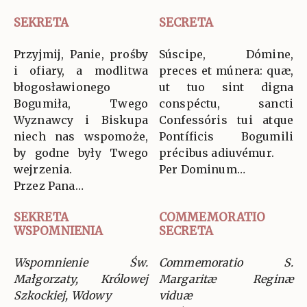
SEKRETA
SECRETA
Przyjmij, Panie, prośby
Súscipe, Dómine,
i ofiary, a modlitwa
preces et múnera: quæ,
błogosławionego
ut tuo sint digna
Bogumiła, Twego
conspéctu, sancti
Wyznawcy i Biskupa
Confessóris tui atque
niech nas wspomoże,
Pontíficis Bogumili
by godne były Twego
précibus adiuvémur.
wejrzenia.
Per Dominum…
Przez Pana…
SEKRETA
COMMEMORATIO
WSPOMNIENIA
SECRETA
Wspomnienie Św.
Commemoratio S.
Małgorzaty, Królowej
Margaritæ Reginæ
Szkockiej, Wdowy
viduæ