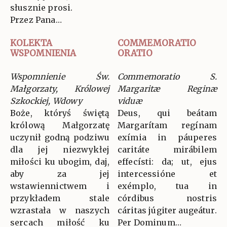
słusznie prosi.
Przez Pana…
KOLEKTA
COMMEMORATIO
WSPOMNIENIA
ORATIO
Wspomnienie Św.
Commemoratio S.
Małgorzaty, Królowej
Margaritæ Reginæ
Szkockiej, Wdowy
viduæ
Boże, któryś świętą
Deus, qui beátam
królową Małgorzatę
Margarítam regínam
uczynił godną podziwu
exímia in páuperes
dla jej niezwykłej
caritáte mirábilem
miłości ku ubogim, daj,
effecísti: da; ut, ejus
aby za jej
intercessióne et
wstawiennictwem i
exémplo, tua in
przykładem stale
córdibus nostris
wzrastała w naszych
cáritas júgiter augeátur.
sercach miłość ku
Per Dominum…