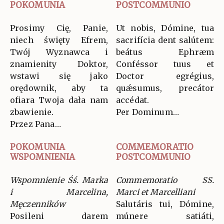
POKOMUNIA
POSTCOMMUNIO
Prosimy Cię, Panie,
Ut nobis, Dómine, tua
niech święty Efrem,
sacrifícia dent salútem:
Twój Wyznawca i
beátus Ephræm
znamienity Doktor,
Conféssor tuus et
wstawi się jako
Doctor egrégius,
orędownik, aby ta
quǽsumus, precátor
ofiara Twoja dała nam
accédat.
zbawienie.
Per Dominum…
Przez Pana…
POKOMUNIA
COMMEMORATIO
WSPOMNIENIA
POSTCOMMUNIO
Wspomnienie Śś. Marka
Commemoratio SS.
i Marcelina,
Marci et Marcelliani
Męczenników
Salutáris tui, Dómine,
Posileni darem
múnere satiáti,