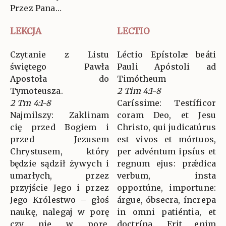
Przez Pana…
LEKCJA
LECTIO
Czytanie z Listu
Léctio Epístolæ beáti
świętego Pawła
Pauli Apóstoli ad
Apostoła do
Timótheum
Tymoteusza.
2 Tim 4:1-8
2 Tm 4:1-8
Caríssime: Testíficor
Najmilszy: Zaklinam
coram Deo, et Jesu
cię przed Bogiem i
Christo, qui judicatúrus
przed Jezusem
est vivos et mórtuos,
Chrystusem, który
per advéntum ipsíus et
będzie sądził żywych i
regnum ejus: prǽdica
umarłych, przez
verbum, insta
przyjście Jego i przez
opportúne, importune:
Jego Królestwo – głoś
árgue, óbsecra, íncrepa
naukę, nalegaj w porę
in omni patiéntia, et
czy nie w porę,
doctrína. Erit enim