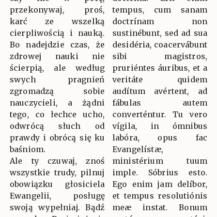
przekonywaj, proś,
tempus, cum sanam
karć ze wszelką
doctrínam non
cierpliwością i nauką.
sustinébunt, sed ad sua
Bo nadejdzie czas, że
desidéria, coacervábunt
zdrowej nauki nie
sibi magistros,
ścierpią, ale według
pruriéntes áuribus, et a
swych pragnień
veritáte quidem
zgromadzą sobie
audítum avértent, ad
nauczycieli, a żądni
fábulas autem
tego, co łechce ucho,
converténtur. Tu vero
odwrócą słuch od
vígila, in ómnibus
prawdy i obrócą się ku
labóra, opus fac
baśniom.
Evangelístæ,
Ale ty czuwaj, znoś
ministérium tuum
wszystkie trudy, pilnuj
imple. Sóbrius esto.
obowiązku głosiciela
Ego enim jam delíbor,
Ewangelii, posługę
et tempus resolutiónis
swoją wypełniaj. Bądź
meæ instat. Bonum