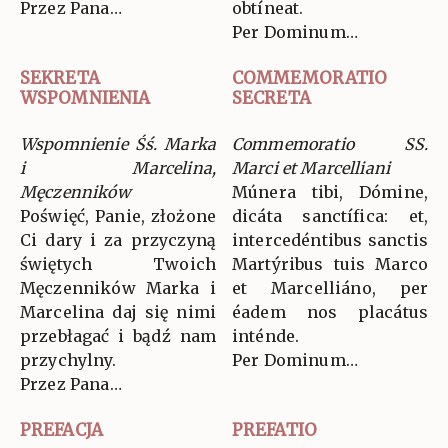
Przez Pana…
obtíneat.
Per Dominum…
SEKRETA
COMMEMORATIO
WSPOMNIENIA
SECRETA
Wspomnienie Śś. Marka
Commemoratio SS.
i Marcelina,
Marci et Marcelliani
Męczenników
Múnera tibi, Dómine,
Poświęć, Panie, złożone
dicáta sanctífica: et,
Ci dary i za przyczyną
intercedéntibus sanctis
świętych Twoich
Martýribus tuis Marco
Męczenników Marka i
et Marcelliáno, per
Marcelina daj się nimi
éadem nos placátus
przebłagać i bądź nam
inténde.
przychylny.
Per Dominum…
Przez Pana…
PREFACJA
PREFATIO