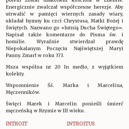
potem został diakonem kościoła w Edessie.
Energicznie zwalczał współczesne herezje. Aby
utrwalić w pamięci wiernych zasady wiary,
układał hymny ku czci Chrystusa, Matki Bożej i
Świętych. Nazwano go «lutnią Ducha Świętego».
Napisał także komentarze do Pisma św. i
homilie. Wyraźnie stwierdzał prawdę
Niepokalanym Poczęciu Najświętszej Maryi
Panny. Zmarł w roku 373.
Msza wspólna nr 20 In medio, z wyjątkiem
kolekty.
Wspomnienie Śś. Marka i Marcelina,
Męczenników.
Święci Marek i Marcelin ponieśli śmierć
męczeńską w Rzymie w III wieku.
INTROIT
INTROITUS