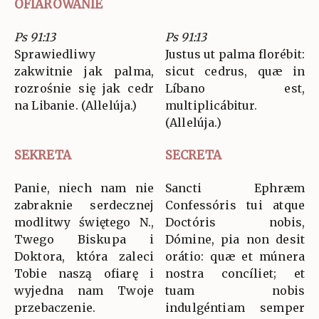
OFIAROWANIE
Ps 91:13
Ps 91:13
Sprawiedliwy
Justus ut palma florébit:
zakwitnie jak palma,
sicut cedrus, quæ in
rozrośnie się jak cedr
Líbano est,
na Libanie. (Allelúja.)
multiplicábitur.
(Allelúja.)
SEKRETA
SECRETA
Panie, niech nam nie
Sancti Ephræm
zabraknie serdecznej
Confessóris tui atque
modlitwy świętego N.,
Doctóris nobis,
Twego Biskupa i
Dómine, pia non desit
Doktora, która zaleci
orátio: quæ et múnera
Tobie naszą ofiarę i
nostra concíliet; et
wyjedna nam Twoje
tuam nobis
przebaczenie.
indulgéntiam semper