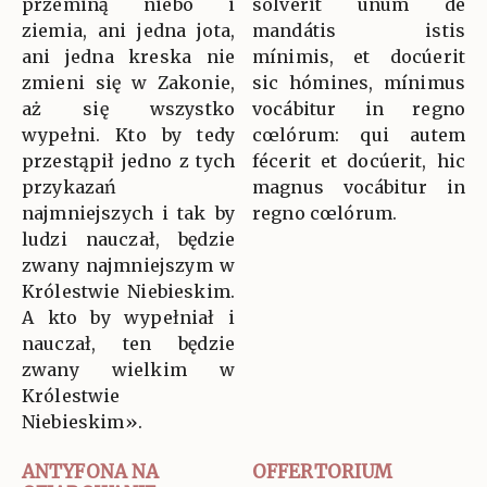
przeminą niebo i
sólverit unum de
ziemia, ani jedna jota,
mandátis istis
ani jedna kreska nie
mínimis, et docúerit
zmieni się w Zakonie,
sic hómines, mínimus
aż się wszystko
vocábitur in regno
wypełni. Kto by tedy
cœlórum: qui autem
przestąpił jedno z tych
fécerit et docúerit, hic
przykazań
magnus vocábitur in
najmniejszych i tak by
regno cœlórum.
ludzi nauczał, będzie
zwany najmniejszym w
Królestwie Niebieskim.
A kto by wypełniał i
nauczał, ten będzie
zwany wielkim w
Królestwie
Niebieskim».
ANTYFONA NA
OFFERTORIUM