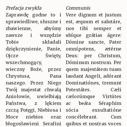
Prefacja zwykła
Communis
Zaprawdę godne to i
Vere dignum et justum
sprawiedliwe, słuszne i
est, æquum et salutáre,
zbawienne, abyśmy
nos tibi semper et
zawsze i wszędzie
ubíque grátias ágere:
Tobie składali
Dómine sancte, Pater
dziękczynienie, Panie,
omnípotens, ætérne
Ojcze Święty,
Deus: per Christum,
wszechmogący,
Dóminum nostrum. Per
wieczny Boże, przez
quem majestátem tuam
Chrystusa, Pana
laudant Angeli, adórant
naszego. Przez Niego
Dominatiónes, tremunt
Twój majestat chwalą
Potestátes. Cæli
Aniołowie, uwielbiają
cælorúmque Virtútes
Państwa, z lękiem
ac beáta Séraphim
czczą Potęgi, Niebiosa i
sócia exsultatióne
Moce niebios oraz
concélebrant. Cum
błogosławieni Serafini
quibus et nostras voces