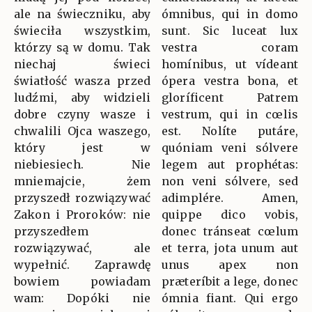
ale na świeczniku, aby
ómnibus, qui in domo
świeciła wszystkim,
sunt. Sic luceat lux
którzy są w domu. Tak
vestra coram
niechaj świeci
homínibus, ut vídeant
światłość wasza przed
ópera vestra bona, et
ludźmi, aby widzieli
gloríficent Patrem
dobre czyny wasze i
vestrum, qui in cœlis
chwalili Ojca waszego,
est. Nolíte putáre,
który jest w
quóniam veni sólvere
niebiesiech. Nie
legem aut prophétas:
mniemajcie, żem
non veni sólvere, sed
przyszedł rozwiązywać
adimplére. Amen,
Zakon i Proroków: nie
quippe dico vobis,
przyszedłem
donec tránseat cœlum
rozwiązywać, ale
et terra, jota unum aut
wypełnić. Zaprawdę
unus apex non
bowiem powiadam
præteríbit a lege, donec
wam: Dopóki nie
ómnia fiant. Qui ergo