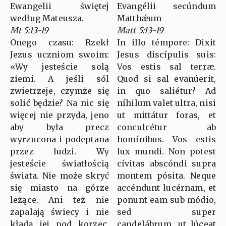
Ewangelii świętej
Evangélii secúndum
według Mateusza.
Matthǽum
Mt 5:13-19
Matt 5:13-19
Onego czasu: Rzekł
In illo témpore: Dixit
Jezus uczniom swoim:
Jesus discípulis suis:
«Wy jesteście solą
Vos estis sal terræ.
ziemi. A jeśli sól
Quod si sal evanúerit,
zwietrzeje, czymże się
in quo saliétur? Ad
solić będzie? Na nic się
níhilum valet ultra, nisi
więcej nie przyda, jeno
ut mittátur foras, et
aby była precz
conculcétur ab
wyrzucona i podeptana
homínibus. Vos estis
przez ludzi. Wy
lux mundi. Non potest
jesteście światłością
cívitas abscóndi supra
świata. Nie może skryć
montem pósita. Neque
się miasto na górze
accéndunt lucérnam, et
leżące. Ani też nie
ponunt eam sub módio,
zapalają świecy i nie
sed super
kładą jej pod korzec,
candelábrum, ut lúceat