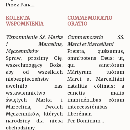
Przez Pana…
KOLEKTA
COMMEMORATIO
WSPOMNIENIA
ORATIO
Wspomnienie Śś. Marka
Commemoratio SS.
i Marcelina,
Marci et Marcelliani
Męczenników
Præsta, quǽsumus,
Spraw, prosimy Cię,
omnípotens Deus: ut,
wszechmogący Boże,
qui sanctórum
aby od wszelkich
Mártyrum tuórum
niebezpieczeństw
Marci et Marcelliáni
uwolniło nas
natalítia cólimus; a
wstawiennictwo
cunctis malis
świętych Marka i
imminéntibus eórum
Marcelina, Twoich
intercessiónibus
Męczenników, których
liberémur.
narodziny dla nieba
Per Dominum…
obchodzimy.