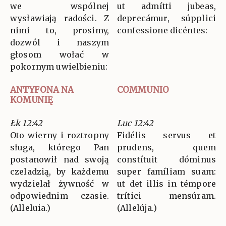
we wspólnej
ut admítti jubeas,
wysławiają radości. Z
deprecámur, súpplici
nimi to, prosimy,
confessione dicéntes:
dozwól i naszym
głosom wołać w
pokornym uwielbieniu:
ANTYFONA NA
COMMUNIO
KOMUNIĘ
Łk 12:42
Luc 12:42
Oto wierny i roztropny
Fidélis servus et
sługa, którego Pan
prudens, quem
postanowił nad swoją
constítuit dóminus
czeladzią, by każdemu
super famíliam suam:
wydzielał żywność w
ut det illis in témpore
odpowiednim czasie.
trítici mensúram.
(Alleluia.)
(Allelúja.)