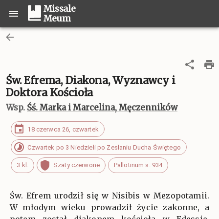
Missale
Meum
Św. Efrema, Diakona, Wyznawcy i
Doktora Kościoła
Wsp.
Śś. Marka i Marcelina, Męczenników
18 czerwca 26, czwartek
Czwartek po 3 Niedzieli po Zesłaniu Ducha Świętego
3 kl.
Szaty czerwone
Pallotinum s. 934
Św. Efrem urodził się w Nisibis w Mezopotamii.
W młodym wieku prowadził życie zakonne, a