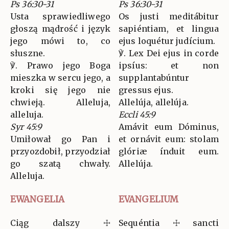
Ps 36:30-31
Ps 36:30-31
Usta sprawiedliwego
Os justi meditábitur
głoszą mądrość i język
sapiéntiam, et lingua
jego mówi to, co
ejus loquétur judícium.
słuszne.
℣. Lex Dei ejus in corde
℣. Prawo jego Boga
ipsíus: et non
mieszka w sercu jego, a
supplantabúntur
kroki się jego nie
gressus ejus.
chwieją. Alleluja,
Allelúja, allelúja.
alleluja.
Eccli 45:9
Syr 45:9
Amávit eum Dóminus,
Umiłował go Pan i
et ornávit eum: stolam
przyozdobił, przyodział
glóriæ índuit eum.
go szatą chwały.
Allelúja.
Alleluja.
EWANGELIA
EVANGELIUM
Ciąg dalszy ☩
Sequéntia ☩ sancti