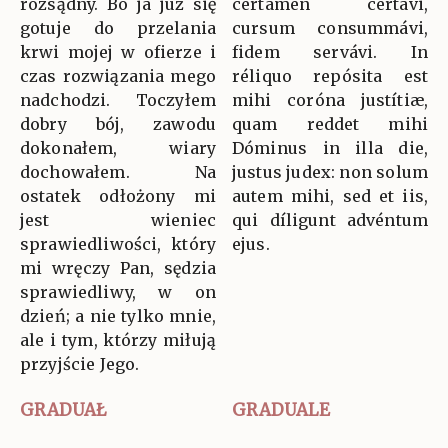
rozsądny. Bo ja już się
certámen certávi,
gotuje do przelania
cursum consummávi,
krwi mojej w ofierze i
fidem servávi. In
czas rozwiązania mego
réliquo repósita est
nadchodzi. Toczyłem
mihi coróna justítiæ,
dobry bój, zawodu
quam reddet mihi
dokonałem, wiary
Dóminus in illa die,
dochowałem. Na
justus judex: non solum
ostatek odłożony mi
autem mihi, sed et iis,
jest wieniec
qui díligunt advéntum
sprawiedliwości, który
ejus.
mi wręczy Pan, sędzia
sprawiedliwy, w on
dzień; a nie tylko mnie,
ale i tym, którzy miłują
przyjście Jego.
GRADUAŁ
GRADUALE