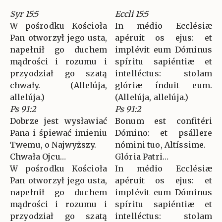
Syr 15:5
Eccli 15:5
W pośrodku Kościoła
In médio Ecclésiæ
Pan otworzył jego usta,
apéruit os ejus: et
napełnił go duchem
implévit eum Dóminus
mądrości i rozumu i
spíritu sapiéntiæ et
przyodział go szatą
intelléctus: stolam
chwały. (Allelúja,
glóriæ índuit eum.
allelúja.)
(Allelúja, allelúja.)
Ps 91:2
Ps 91:2
Dobrze jest wysławiać
Bonum est confitéri
Pana i śpiewać imieniu
Dómino: et psállere
Twemu, o Najwyższy.
nómini tuo, Altíssime.
Chwała Ojcu…
Glória Patri…
W pośrodku Kościoła
In médio Ecclésiæ
Pan otworzył jego usta,
apéruit os ejus: et
napełnił go duchem
implévit eum Dóminus
mądrości i rozumu i
spíritu sapiéntiæ et
przyodział go szatą
intelléctus: stolam