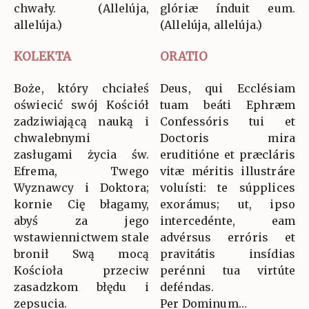
chwały. (Allelúja,
glóriæ índuit eum.
allelúja.)
(Allelúja, allelúja.)
KOLEKTA
ORATIO
Boże, który chciałeś
Deus, qui Ecclésiam
oświecić swój Kościół
tuam beáti Ephræm
zadziwiającą nauką i
Confessóris tui et
chwalebnymi
Doctoris mira
zasługami życia św.
eruditióne et præcláris
Efrema, Twego
vitæ méritis illustráre
Wyznawcy i Doktora;
voluísti: te súpplices
kornie Cię błagamy,
exorámus; ut, ipso
abyś za jego
intercedénte, eam
wstawiennictwem stale
advérsus erróris et
bronił Swą mocą
pravitátis insídias
Kościoła przeciw
perénni tua virtúte
zasadzkom błędu i
deféndas.
zepsucia.
Per Dominum…